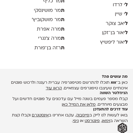
ת
מר כליף
ל
י לרדו
ת
מר מושינסקי
ל
י שיין
ת
מר מושקוביץ'
ל
יאב צוקר
ת
מרה אפרת
ל
יאור בן־זקן
ת
מרה צ׳נגרי
ל
יאור ליפשיץ
ת
רזה בן־פורת
מה עושים פה?
כאן ב־
אאא
תוכלו להתרשם מטיפוגרפיה עברית רעננה ולרכוש פונטים
איכותיים שעיצבו טיפוגרפים עצמאיים.
קראו עוד
הניוזלטר השווה
קבלו מספר פעמים בשנה מייל עם עדכונים על פונטים חדשים ועל
מבצעים מיוחדים.
מלאו את המייל כאן
עוד דרכים להתעדכן
בואו לעשות לנו לייק ב
פייסבוק
, עקבו אחרינו ב
אינסטגרם
וקבלו קצת
השראה ב
וימאו
,
פינטרסט
או
גיפי
.