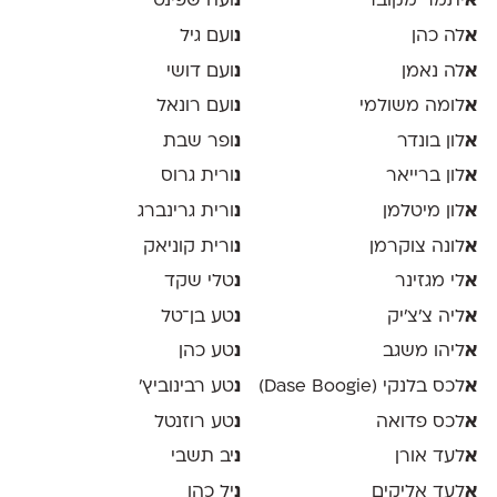
א
יתמר מקובר
נ
ועה שפינט
א
לה כהן
נ
ועם גיל
א
לה נאמן
נ
ועם דושי
א
לומה משולמי
נ
ועם רונאל
א
לון בונדר
נ
ופר שבת
א
לון ברייאר
נ
ורית גרוס
א
לון מיטלמן
נ
ורית גרינברג
א
לונה צוקרמן
נ
ורית קוניאק
א
לי מגזינר
נ
טלי שקד
א
ליה צ׳צ׳יק
נ
טע בן־טל
א
ליהו משגב
נ
טע כהן
א
לכס בלנקי (Dase Boogie)
נ
טע רבינוביץ׳
א
לכס פדואה
נ
טע רוזנטל
א
לעד אורן
נ
יב תשבי
א
לעד אליקים
נ
יל כהן