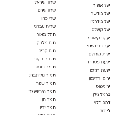
ש
רון ישראל
י
על אופיר
ש
רון שרם
י
על בודשר
ש
רי כהן
י
על בידרמן
ש
רית עברני
י
על קשלס
ת
הל מאור
י
עקב קאופמן
ת
ום מלניק
י
ער בנבנשתי
ת
ום קריב
י
פית קורולפ
ת
ום רזניקוב
י
פעת פטררו
ת
ומר בוטנר
י
פעת רוזמן
ת
מיר גולדנברג
י
רום ורדימון
ת
מיר שפר
י
רונימוס
ת
מר הירשפלד
כ
רמל גילן
ת
מר חן
ל
הב הלוי
ת
מר ידין
ל
י דוד