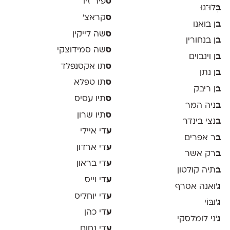
ס
פיר זיו
ב
ְּלוּ־גוּ
ס
קראצ׳
ב
ן בואנו
ס
שה לייקין
ב
ן בנחורין
ס
שה סמידוצקי
ב
ן וינבוים
ס
תו אקסנפלד
ב
ן נתן
ס
תו טפלא
ב
ן ריבק
ס
תיו עסיס
ב
ניה המר
ס
תיו שרון
ב
נצי בינדר
ע
די איילי
ב
ר אפרים
ע
די ארדון
ב
רק אשר
ע
די בראון
ב
תיה קולטון
ע
די וייס
ג
'ואנה אסרף
ע
די יוחליס
ג
'וּבּוֹי
ע
די כהן
ג
׳ני לומלסקי
ע
די נחום