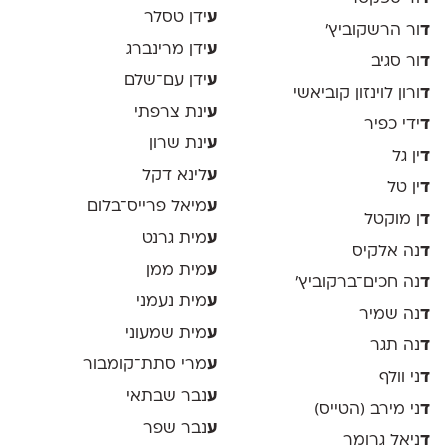
ע
ידן טסלר
ד
ור הרשקוביץ׳
ע
ידן מרינברג
ד
ור סגיב
ע
ידן עם־שלם
ד
ורון לוינזון קוביאשי
ע
ינת צרפתי
ד
ידי כפיר
ע
ינת שרון
ד
ין גל
ע
לינא דקל
ד
ין טל
ע
מיאל פרייס־בלום
ד
ן מוקטל
ע
מית גרנט
ד
נה אלקיס
ע
מית ממן
ד
נה חכים־ברקוביץ׳
ע
מית נעמני
ד
נה שמיר
ע
מית שמעוני
ד
נה תגר
ע
מרי סתת־קומבור
ד
ני וולף
ע
נבר שבתאי
ד
ני מירב (הטייס)
ע
נבר שפר
ד
ניאל גרומר