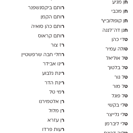
ח
ן מגיע
ר
ותם ביקסנשפנר
ח
ן מכבי
ר
ותם הקמן
ח
ן קופולוביץ'
ר
ותם כהן סואיה
ח
נן דה־לנגה
ר
ותם קראוס
ט
די כהן
ר
ז צור
ט
ולה עמיר
ר
חלי חבה שרפשטיין
ט
ל אוליאל
ר
ינו אבידר
ט
ל בלטוך
ר
ינת גלבוע
ט
ל גור
ר
ינת הדר
ט
ל מור
ר
מי טל
ט
ל פוגל
ר
ן אלטמירנו
ט
לי בקשי
ר
ן מלול
ט
לי גלייצר
ר
ן עזרא
ט
לי ליברמן
ר
עות פרדו