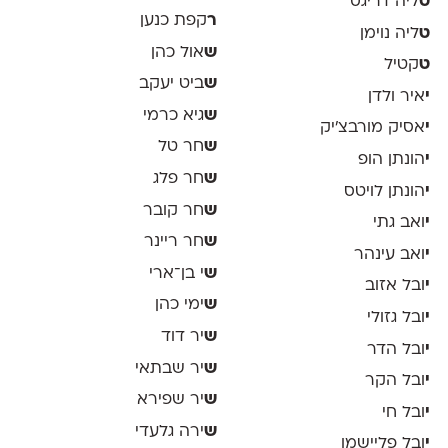
ט
ליה דריגס
ר
קפת כנען
ט
ליה נוימן
ש
אול כהן
ט
קטיל
ש
ביט יעקב
י
איר ולדן
ש
גיא כרמי
י
אסיק מורבצ'יק
ש
חר טל
י
הונתן הופ
ש
חר פלג
י
הונתן לויטס
ש
חר קובר
י
ואב גתי
ש
חר ריינר
י
ואב עינהר
ש
י בן־ארי
י
ובל אזוב
ש
ימי כהן
י
ובל גזולי
ש
יר דוד
י
ובל הדר
ש
יר שבתאי
י
ובל הקר
ש
יר שפירא
י
ובל חי
ש
ירה גלעדי
י
ובל פליישמן