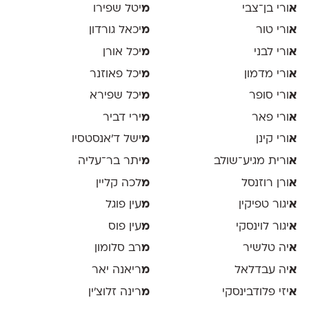
א
ורי בן־צבי
מ
יטל שפירו
א
ורי טור
מ
יכאל גורדון
א
ורי לבני
מ
יכל אורן
א
ורי מדמון
מ
יכל פאוזנר
א
ורי סופר
מ
יכל שפירא
א
ורי פאר
מ
ירי דביר
א
ורי קינן
מ
ישל ד׳אנסטסיו
א
ורית מגיע־שולב
מ
יתר בר־עליה
א
ורן רוזנסל
מ
לכה קליין
א
יגור טפיקין
מ
עין פוגל
א
יגור לוינסקי
מ
עין פוס
א
יה טלשיר
מ
רב סלומון
א
יה עבדלאל
מ
ריאנה יאר
א
יזי פלודבינסקי
מ
רינה זלוצ׳ין