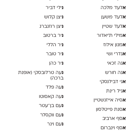
א
לעד מלכה
נ
ילי דביר
א
לעד משען
נ
יצן קלוש
א
לעד שטיין
נ
יצן רוזנברג
א
מילי ת׳יאדור
נ
יר ברטוב
א
מנון אילוז
נ
יר הללי
א
נדרי ושי
נ
יר טובר
א
נה זכאי
נ
יר כהן
א
נה חורש
נ
עה טרלובסקי (אופנת
ברכה)
א
ני דבילנסקי
נ
עה פלד
א
ניל רינת
נ
עה קאסוטו
א
סיה אייזנשטיין
נ
עם בן־עטר
א
סנת פייטלסון
נ
עם ווקסלר
א
סף ארביב
נ
עם וינר
א
סף וינברום