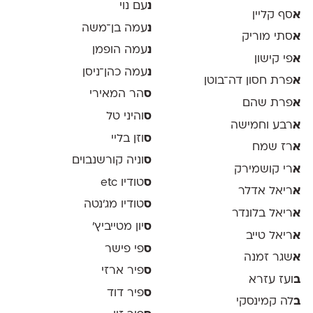
נ
עם נוי
א
סף קליין
נ
עמה בן־משה
א
סתי מוריק
נ
עמה הופמן
א
פי קישון
נ
עמה כהן־ניסן
א
פרת חסון דה־בוטן
ס
הר המאירי
א
פרת שהם
ס
והיני טל
א
רבע וחמישה
ס
וזן בליי
א
רז שמח
ס
וניה קורשנבוים
א
רי קושמירק
ס
טודיו etc
א
ריאל אדלר
ס
טודיו מג'נטה
א
ריאל בלונדר
ס
יון מטייביץ׳
א
ריאל טייב
ס
פי פישר
א
שגר זמנה
ס
פיר ארזי
ב
ועז עזרא
ס
פיר דוד
ב
לה קמינסקי