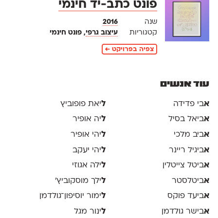
פונט כתב-יד חינמי
שנה
2016
קטגוריות
עיצוב גרפי
, פונט חינמי
צפיה בפרויקט ←
עוד אנשים
א
בי פדידה
ל
יאת פופוביץ
א
ביאל בסיל
ל
יה אופיר
א
ביב מלכי
ל
יהי אופיר
א
ביגיל ריינר
ל
יהי יעקב
א
ביטל צייטלין
ל
ילה אגוזי
א
ביטלסטר
ל
ילך מוסקוביץ'
א
ביעד פוקס
ל
ימור יוסיפון־גולדמן
א
בישר גולדמן
ל
ינור מגל