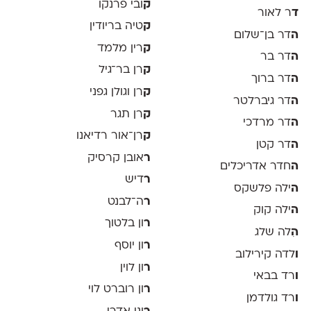
ק
ובי פרנקו
ד
ר לאור
ק
טיה בריודין
ה
דר בן־שלום
ק
רין מלמד
ה
דר בר
ק
רן בר־גיל
ה
דר ברוך
ק
רן וגולן גפני
ה
דר גיברלטר
ק
רן תגר
ה
דר מרדכי
ק
רן־אור רדיאנו
ה
דר קטן
ר
אובן קרסיק
ה
חדר אדריכלים
ר
דיש
ה
ילה פלשקס
ר
ה־לבנט
ה
ילה קוק
ר
ון בלטוך
ה
ִלה שלג
ר
ון יוסף
ו
לדה קירילוב
ר
ון לוין
ו
רד בבאי
ר
ון רוברט לוי
ו
רד גולדמן