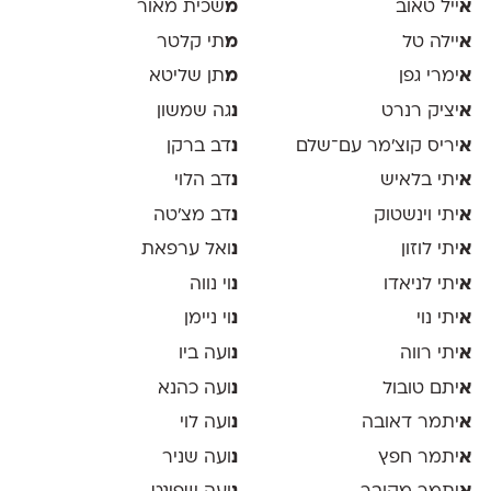
א
ייל טאוב
מ
שכית מאור
א
יילה טל
מ
תי קלטר
א
ימרי גפן
מ
תן שליטא
א
יציק רנרט
נ
גה שמשון
א
יריס קוצ׳מר עם־שלם
נ
דב ברקן
א
יתי בלאיש
נ
דב הלוי
א
יתי וינשטוק
נ
דב מצ׳טה
א
יתי לוזון
נ
ואל ערפאת
א
יתי לניאדו
נ
וי נווה
א
יתי נוי
נ
וי ניימן
א
יתי רווה
נ
ועה ביו
א
יתם טובול
נ
ועה כהנא
א
יתמר דאובה
נ
ועה לוי
א
יתמר חפץ
נ
ועה שניר