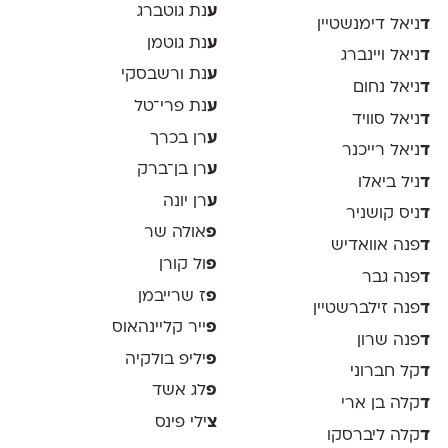
ע
נת גוטברג
ד
ניאל דימנשטיין
ע
נת גוטמן
ד
ניאל ויינברג
ע
נת ורשבסקי
ד
ניאל נחום
ע
נת פרי־טל
ד
ניאל סוויד
ע
רן בכרך
ד
ניאל רייכנר
ע
רן בן־ברק
ד
ניל ביאלו
ע
רן יונה
ד
ניס קושניר
פ
אולה שר
ד
פנה אוואדיש
פ
ול קורן
ד
פנה גבר
פ
ז שרייבמן
ד
פנה זילברשטיין
פ
ייר קליינהאוס
ד
פנה שרון
פ
יליפ בולקיה
ד
קל חברוני
פ
לג אשד
ד
קלה בן ארי
צ
ילי פינס
ד
קלה ליברסקו