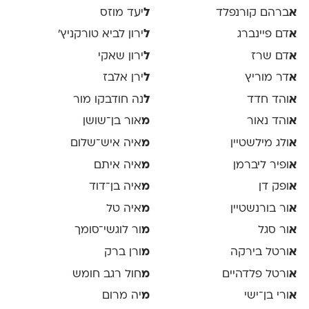
א
ברהם קורנפלד
ל
יעד מוזס
א
דם פיינברג
ל
ירון לביא טורקניץ׳
א
דם שרז
ל
ירון שאקי
א
דר מוריץ
ל
ירן אלבז
א
והד חדד
ל
נה חודבקו מור
א
והד נאור
מ
אור בן־שושן
א
ולג מילשטיין
מ
איה איש־שלום
א
ופיר ליברמן
מ
איה איתם
א
ופק דן
מ
איה בן־דוד
א
ור בורנשטיין
מ
איה טל
א
ור סגל
מ
ור לוגשי־סומך
א
ורטל בירקה
מ
ורן ברק
א
ורטל פלדהיים
מ
חול רגב חומש
א
ורי בן־ישי
מ
יה מרום