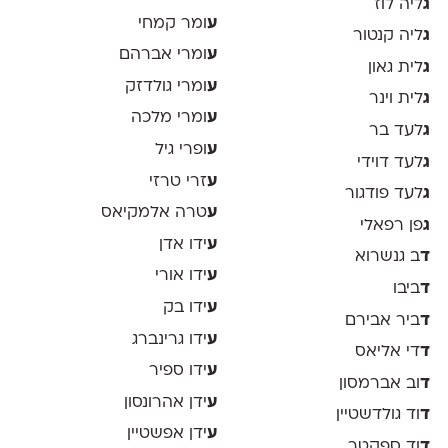
ג
ליה לוז
ע
ומר קמחי
ג
ליה קנטור
ע
ומרי אברהם
ג
לית גאון
ע
ומרי גולדזק
ג
לית וינר
ע
ומרי מלכה
ג
לעד בר
ע
ופרי גיל
ג
לעד דוידי
ע
זרי טרזי
ג
לעד פודגור
ע
טרה אלמקיאס
ג
פן רפאלי
ע
ידו אדן
ד
ב גנשרוא
ע
ידו אורי
ד
ביבו
ע
ידו בק
ד
ביר אבירם
ע
ידו גרינברג
ד
די אליאס
ע
ידו ספיר
ד
וב אברמסון
ע
ידן אהרונסון
ד
וד גולדשטיין
ע
ידן אפשטיין
ד
וד ספקטר