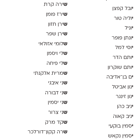
ש
ירה קרת
י
ובל קפצן
ש
ירז פומן
י
וליה טור
ש
ירן חזון
י
וניל
ש
ירן שפר
י
ונתן פופר
ש
לומי אזולאי
י
וסי למל
ש
לי ויסמן
י
ותם הדר
ש
לי פיחה
י
ותם שוקרון
ש
מרית אלקנתי
י
ם בן־אדיבה
ש
ני איבגי
י
נון אביטל
ש
ני דבורה
י
נון זינגר
ש
ני יסמין
י
ניב כהן
ש
ני צרור
י
ניב קאוה
ש
קד מרק
י
סמין בוקעי
ש
רה קקון־דורלכר
י
סמין נקאש