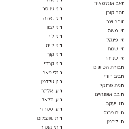
ר
וני אדרי
ז
אב אנגלמאיר
ר
וני גינוסר
ז
הר קורן
ר
וני זאדה
ז
והר וינר
ר
וני לבון
ז
יו משה
ר
וני לוי
ז
יו פינקל
ר
וני לוית
ז
יו שמח
ר
וני קוך
ז
יו שניידר
ר
וני קרדי
ח
בורת הטושים
ר
ונלי פאר
ח
ביב חורי
ר
ונן גולדמן
ח
גית פרנקל
ר
ועי אלתר
ח
ובב אופנהיים
ר
ועי דלאל
ח
זי יעקב
ר
ועי סטרדי
ח
יים פרנס
ר
ות שונבלום
ח
ן ליבמן
ר
ותי קנטור