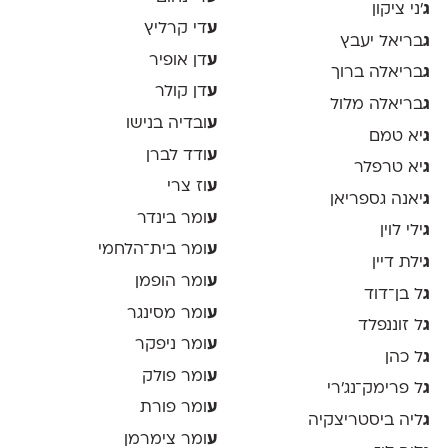
ג
׳ני ציקון
ע
די קרליץ
ג
בריאל יעבץ
ע
דן אופיר
ג
בריאלה ברוך
ע
דן קולר
ג
בריאלה מלול
ע
ובדיה בנישו
ג
יא טמם
ע
ודד לברן
ג
יא טרפלר
ע
וז צרי
ג
יאנה גספריאן
ע
ומר בינדר
ג
ילי לוין
ע
ומר בית־הלחמי
ג
ילת דיין
ע
ומר הופמן
ג
ל בן־דוד
ע
ומר מסינגר
ג
ל זוננפלד
ע
ומר ניפקר
ג
ל כהן
ע
ומר פולק
ג
ל פרימק־נג׳רי
ע
ומר פורת
ג
ליה ביסטריצקיה
ע
ומר צימרמן