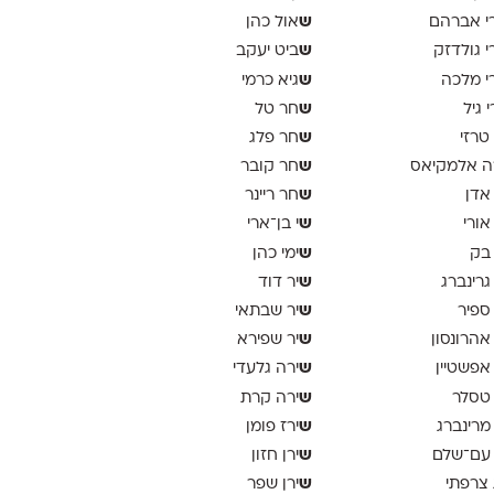
ש
י אברהם
אול כהן
ש
י גולדזק
ביט יעקב
ש
י מלכה
גיא כרמי
ש
י גיל
חר טל
ש
 טרזי
חר פלג
ש
ה אלמקיאס
חר קובר
ש
 אדן
חר ריינר
ש
 אורי
י בן־ארי
ש
 בק
ימי כהן
ש
 גרינברג
יר דוד
ש
 ספיר
יר שבתאי
ש
 אהרונסון
יר שפירא
ש
 אפשטיין
ירה גלעדי
ש
 טסלר
ירה קרת
ש
 מרינברג
ירז פומן
ש
 עם־שלם
ירן חזון
ש
 צרפתי
ירן שפר