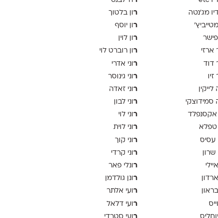
ר
 etc
ה־לבנט
ר
יו מג'נטה
ון בלטוך
ר
 מטייביץ׳
ון יוסף
ר
פישר
ון לוין
ר
 ארזי
ון רוברט לוי
ר
 דוד
וני אדרי
ר
זיו
וני גינוסר
ר
לייקין
וני זאדה
ר
סמידוצקי
וני לבון
ר
אקסנפלד
וני לוי
ר
טפלא
וני לוית
ר
 עסיס
וני קוך
ר
 שרון
וני קרדי
ר
יילי
ונלי פאר
ר
ארדון
ונן גולדמן
ר
בראון
ועי אלתר
ר
ייס
ועי דלאל
ר
יוחליס
ועי סטרדי