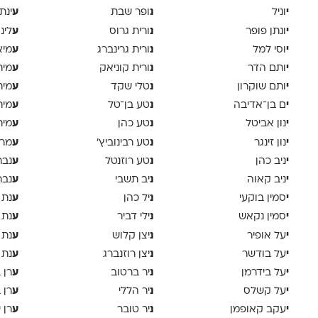
י
נ
ע
וניל
ופר שבת
ינת
י
נ
ע
ונתן פופר
ורית גרוס
לינ
י
נ
ע
וסי למל
ורית גרינברג
מיא
י
נ
ע
ותם הדר
ורית קוניאק
מית
י
נ
ע
ותם שוקרון
טלי שקד
מית
י
נ
ע
ם בן־אדיבה
טע בן־טל
מית
י
נ
ע
נון אביטל
טע כהן
מית
י
נ
ע
נון זינגר
טע רבינוביץ׳
מרי
י
נ
ע
ניב כהן
טע רוזנטל
נבר
י
נ
ע
ניב קאוה
יב תשבי
נבר
י
נ
ע
סמין בוקעי
יל כהן
נת 
י
נ
ע
סמין נקאש
ילי דביר
נת 
י
נ
ע
על אופיר
יצן קלוש
נת 
י
נ
ע
על בודשר
יצן רוזנברג
נת 
י
נ
ע
על בידרמן
יר ברטוב
רן 
י
נ
ע
על קשלס
יר הללי
רן 
י
נ
ע
עקב קאופמן
יר טובר
רן י