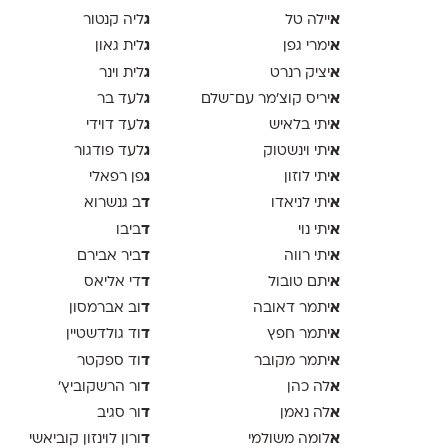
א
ג
יילה טל
ליה קנטור
א
ג
ימרי גפן
לית גאון
א
ג
יציק רנרט
לית וינר
א
ג
יריס קוצ׳מר עם־שלם
לעד בר
א
ג
יתי בלאיש
לעד דוידי
א
ג
יתי וינשטוק
לעד פודגור
א
ג
יתי לוזון
פן רפאלי
א
ד
יתי לניאדו
ב גנשרוא
א
ד
יתי נוי
ביבו
א
ד
יתי רווה
ביר אבירם
א
ד
יתם טובול
די אליאס
א
ד
יתמר דאובה
וב אברמסון
א
ד
יתמר חפץ
וד גולדשטיין
א
ד
יתמר מקובר
וד ספקטר
א
ד
לה כהן
ור הרשקוביץ׳
א
ד
לה נאמן
ור סגיב
א
ד
לומה משולמי
ורון לוינזון קוביאשי