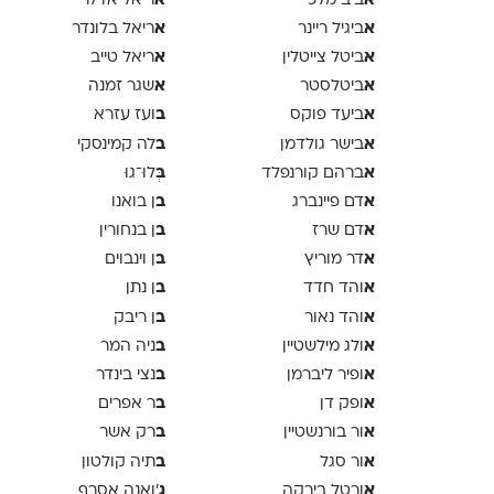
א
א
ביב מלכי
ריאל אדלר
א
א
ביגיל ריינר
ריאל בלונדר
א
א
ביטל צייטלין
ריאל טייב
א
א
ביטלסטר
שגר זמנה
א
ב
ביעד פוקס
ועז עזרא
א
ב
בישר גולדמן
לה קמינסקי
א
ב
ברהם קורנפלד
ְּלוּ־גוּ
א
ב
דם פיינברג
ן בואנו
א
ב
דם שרז
ן בנחורין
א
ב
דר מוריץ
ן וינבוים
א
ב
והד חדד
ן נתן
א
ב
והד נאור
ן ריבק
א
ב
ולג מילשטיין
ניה המר
א
ב
ופיר ליברמן
נצי בינדר
א
ב
ופק דן
ר אפרים
א
ב
ור בורנשטיין
רק אשר
א
ב
ור סגל
תיה קולטון
א
ג
ורטל בירקה
'ואנה אסרף