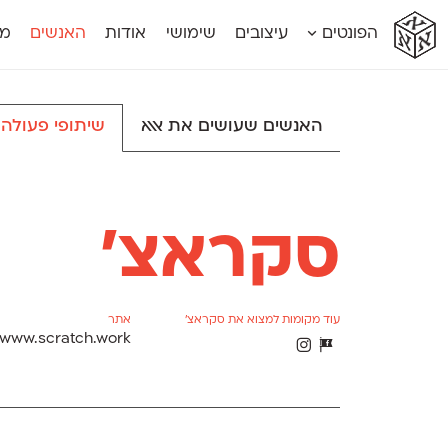
א
א
א
א
א
הפונטים
עיצובים
שימושי
אודות
האנשים
מג
א
אוונטה
אמביוולנטי קומפרסט
מוגרבי דיספל
אטלס
אמביוולנטי רחב
מוגרבי טקס
אינדקס
אנומליה
מכמורת
האנשים שעושים את אאא
שיתופי פעולה
אינדקס מונו
אסימון דו־לשוני
מכמורת מעו
אלמוני
אפק
מקומי
אלמוני צר
בר־לב
נוילנד
אמביוולנטי נורמל
גלוריה
סטנגה
אמביוולנטי צר
לוי
סינופסיס
סקראצ׳
עוד מקומות למצוא את סקראצ׳
אתר
www.scratch.work
Θ
Δ