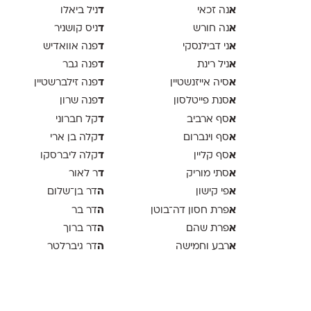
א
ד
נה זכאי
ניל ביאלו
א
ד
נה חורש
ניס קושניר
א
ד
ני דבילנסקי
פנה אוואדיש
א
ד
ניל רינת
פנה גבר
א
ד
סיה אייזנשטיין
פנה זילברשטיין
א
ד
סנת פייטלסון
פנה שרון
א
ד
סף ארביב
קל חברוני
א
ד
סף וינברום
קלה בן ארי
א
ד
סף קליין
קלה ליברסקו
א
ד
סתי מוריק
ר לאור
א
ה
פי קישון
דר בן־שלום
א
ה
פרת חסון דה־בוטן
דר בר
א
ה
פרת שהם
דר ברוך
א
ה
רבע וחמישה
דר גיברלטר