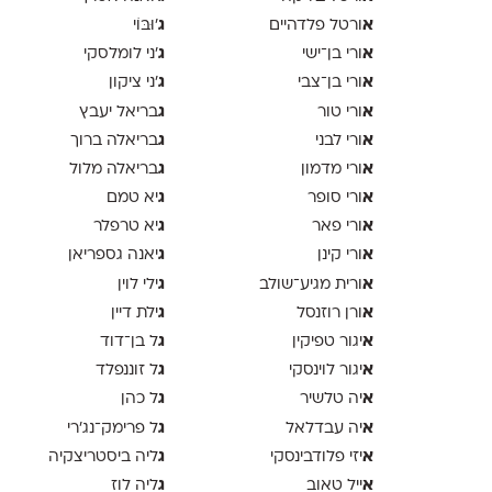
א
ג
ורטל פלדהיים
'וּבּוֹי
א
ג
ורי בן־ישי
׳ני לומלסקי
א
ג
ורי בן־צבי
׳ני ציקון
א
ג
ורי טור
בריאל יעבץ
א
ג
ורי לבני
בריאלה ברוך
א
ג
ורי מדמון
בריאלה מלול
א
ג
ורי סופר
יא טמם
א
ג
ורי פאר
יא טרפלר
א
ג
ורי קינן
יאנה גספריאן
א
ג
ורית מגיע־שולב
ילי לוין
א
ג
ורן רוזנסל
ילת דיין
א
ג
יגור טפיקין
ל בן־דוד
א
ג
יגור לוינסקי
ל זוננפלד
א
ג
יה טלשיר
ל כהן
א
ג
יה עבדלאל
ל פרימק־נג׳רי
א
ג
יזי פלודבינסקי
ליה ביסטריצקיה
א
ג
ייל טאוב
ליה לוז