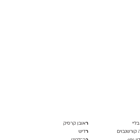
ר
בליי
אובן קרסיק
ר
ה קורשנבוים
דיש