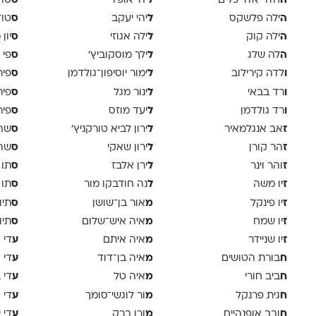
ה
ל
ס
חדר אדריכלים
יהי אופיר
טודיו
ה
ל
ס
ילה פלשקס
יהי יעקב
טוד
ה
ל
ס
ילה קוק
ילה אגוזי
יון
ה
ל
ס
ִלה שלג
ילך מוסקוביץ'
פי 
ו
ל
ס
לדה קירילוב
ימור יוסיפון־גולדמן
פיר
ו
ל
ס
רד בבאי
ינור מגל
פיר
ו
ל
ס
רד גולדמן
יעד מוזס
פיר 
ז
ל
ס
אב אנגלמאיר
ירון לביא טורקניץ׳
שה 
ז
ל
ס
הר קורן
ירון שאקי
שה 
ז
ל
ס
והר וינר
ירן אלבז
תו 
ז
ל
ס
יו משה
נה חודבקו מור
תו 
ז
מ
ס
יו פינקל
אור בן־שושן
תיו
ז
מ
ס
יו שמח
איה איש־שלום
תיו
ז
מ
ע
יו שניידר
איה איתם
די א
ח
מ
ע
בורת הטושים
איה בן־דוד
די 
ח
מ
ע
ביב חורי
איה טל
די 
ח
מ
ע
גית פרנקל
ור לוגשי־סומך
די ו
ח
מ
ע
ובב אופנהיים
ורן ברק
די 