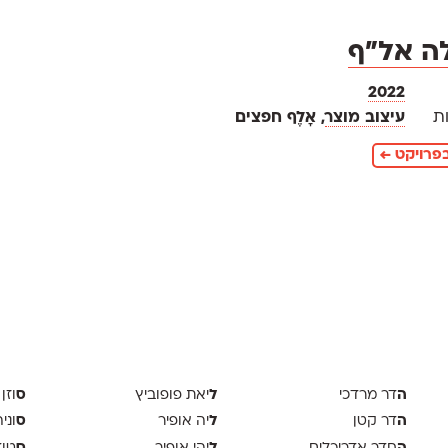
ה אל״ף
2022
ת
עיצוב מוצר
, אָלֶף חפצים
פרויקט ←
ה
ל
ס
דר מרדכי
יאת פופוביץ
וזן 
ה
ל
ס
דר קטן
יה אופיר
וני