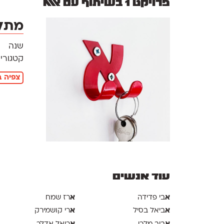
פרויקט 1 בשיתוף עם אאא
מתל
שנה
קטגוריו
צפיה ב
עוד אנשים
א
א
בי פדידה
רז שמח
א
א
ביאל בסיל
רי קושמירק