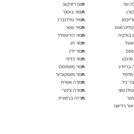
ת
ה שר
ום רזניקוב
ת
קורן
ומר בוטנר
ת
רייבמן
מיר גולדנברג
ת
 קליינהאוס
מיר שפר
ת
פ בולקיה
מר הירשפלד
ת
אשד
מר חן
ת
פינס
מר ידין
ת
 פרנקו
מר כליף
ת
 בריודין
מר מושינסקי
ת
 מלמד
מר מושקוביץ'
ת
בר־גיל
מרה אפרת
ת
וגולן גפני
מרה צ׳נגרי
ת
תגר
רזה בן־פורת
אור רדיאנו