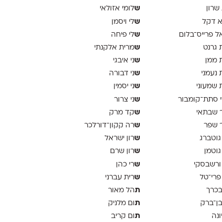
ש
 שרון
לומי אזולאי
ש
א דקל
לי ויסמן
ש
ל פרייס־בלום
לי פיחה
ש
 גרנט
מרית אלקנתי
ש
 ממן
ני איבגי
ש
 נעמני
ני דבורה
ש
 שמעוני
ני יסמין
ש
 סתת־קומבור
ני צרור
ש
 שבתאי
קד מרק
ש
 שפר
רה קקון־דורלכר
ש
גוטברג
רון ישראל
ש
גוטמן
רון שרם
ש
ורשבסקי
רי כהן
ש
פרי־טל
רית עברני
ת
בכרך
הל מאור
ת
בן־ברק
ום מלניק
ת
ונה
ום קריב