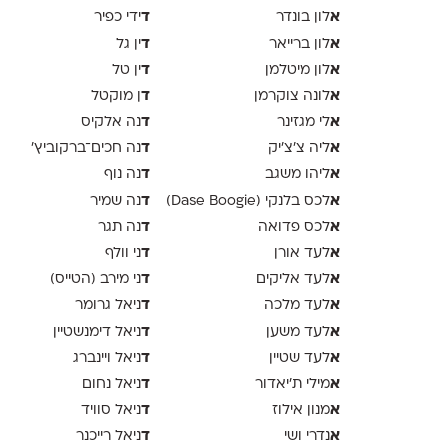
א
ד
לון בונדר
ידי כפיר
א
ד
לון ברייאר
ין גל
א
ד
לון מיטלמן
ין טל
א
ד
לונה צוקרמן
ן מוקטל
א
ד
לי מגזינר
נה אלקיס
א
ד
ליה צ׳צ׳יק
נה חכים־ברקוביץ׳
א
ד
ליהו משגב
נה נוף
א
ד
לכס בלנקי (Dase Boogie)
נה שמיר
א
ד
לכס פדואה
נה תגר
א
ד
לעד אורן
ני וולף
א
ד
לעד אליקים
ני מירב (הטייס)
א
ד
לעד מלכה
ניאל גרומר
א
ד
לעד משען
ניאל דימנשטיין
א
ד
לעד שטיין
ניאל ויינברג
א
ד
מילי ת׳יאדור
ניאל נחום
א
ד
מנון אילוז
ניאל סוויד
א
ד
נדרי ושי
ניאל רייכנר