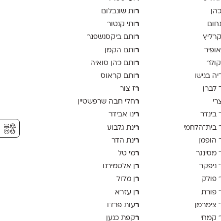
ר
כהן
ות שונבלום
ר
נחום
ותי קנטור
ר
קרליץ
ותם ביקסנשפנר
ר
אופיר
ותם הקמן
ר
קולר
ותם כהן סואיה
ר
יה בנישו
ותם קראוס
ר
 לברן
ז צור
ר
צרי
חלי חבה שרפשטיין
ר
 בינדר
ינו אבידר
⚥︎
ר
 בית־הלחמי
ינת גלבוע
ר
 הופמן
ינת הדר
ר
 מסינגר
מי טל
ר
 ניפקר
ן אלטמירנו
ר
 פולק
ן מלול
ר
 פורת
ן עזרא
ר
 צימרמן
עות פרדו
ר
 קמחי
קפת כנען