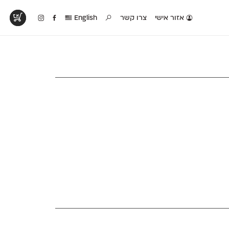
אזור אישי
צרו קשר
English
טים בפעולה
קטלוג להדפסה
טבלת השוואה
לראות עיצובים
לאלו שאוהבים לבחון
טבלה עם כל המאפיינים
פים שנעשו עם
פונטים על־גבי דף A4
של הפונטים שלנו זה
ונטים שלנו
לבן מולבן
לצד זה