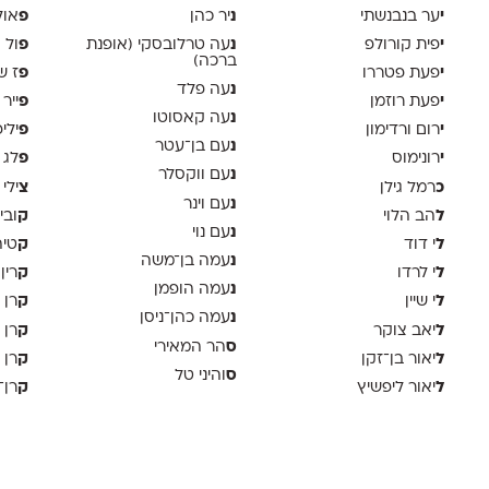
י
נ
פ
ער בנבנשתי
יר כהן
אול
י
נ
פ
פית קורולפ
עה טרלובסקי (אופנת
ול 
ברכה)
י
פ
פעת פטררו
ז ש
נ
עה פלד
י
פ
פעת רוזמן
ייר
נ
עה קאסוטו
י
פ
רום ורדימון
ילי
נ
עם בן־עטר
י
פ
רונימוס
לג 
נ
עם ווקסלר
כ
צ
רמל גילן
ילי 
נ
עם וינר
ל
ק
הב הלוי
ובי
נ
עם נוי
ל
ק
י דוד
טיה
נ
עמה בן־משה
ל
ק
י לרדו
רין
נ
עמה הופמן
ל
ק
י שיין
רן 
נ
עמה כהן־ניסן
ל
ק
יאב צוקר
רן 
ס
הר המאירי
ל
ק
יאור בן־זקן
רן 
ס
והיני טל
ל
ק
יאור ליפשיץ
רן־