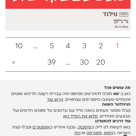
נוילנד
פונט
נוי ניימן
20.12.2016
10
...
5
4
3
2
1
>
39
...
30
20
מה עושים פה?
כאן ב־
אאא
תוכלו להתרשם מטיפוגרפיה עברית רעננה ולרכוש פונטים
איכותיים שעיצבו טיפוגרפים עצמאיים.
קראו עוד
הניוזלטר השווה
קבלו מספר פעמים בשנה מייל עם עדכונים על פונטים חדשים ועל
מבצעים מיוחדים.
מלאו את המייל כאן
עוד דרכים להתעדכן
בואו לעשות לנו לייק ב
פייסבוק
, עקבו אחרינו ב
אינסטגרם
וקבלו קצת
השראה ב
וימאו
,
פינטרסט
או
גיפי
.