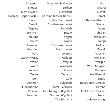
Shawnee
Seychellois Creole
Seri
Silesian
Sicilian
Shona
Slovio (Latin)
Slovenian
Slovak
Sorbian (Upper Sorbian)
Sorbian (Lower Sorbian)
Somali
Spanish
Sotho (Southern)
Sotho (Northern)
Swahili
Sundanese (Latin)
Sranan
Tagalog
Swedish
Swazi
Tok Pisin
Tetum
Tahitian
Tshiluba
Tongan
Tokelauan
Tumbuka
Tswana
Tsonga
Tuvaluan
Turkmen (Latin)
Turkish
Venetian
Uzbek (Latin)
Tzotzil
Võro
Volapük
Vepsian
Waray-Waray
Walloon
Wallisian
Welsh
Wayuu
Warlpiri
Wolof
Wiradjuri
Wik-Mungkan
Yapese
Xhosa
Xavante
Zarma
Zapotec
Yindjibarndi
Zuni
Zulu
Zazaki
Common
Bulgarian
Belarusian (Cyrillic)
Macedonian
Komi-Permyak
Hill Mari
Russian
Montenegrin (Cyrillic)
Moldovan (Cyrillic)
Ukrainian
Serbian (Cyrillic)
Rusyn
Hebrew עברית
Yiddish יידיש