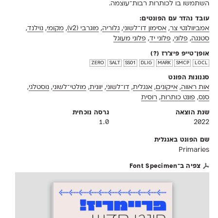
השתמשו בו לכותרות רבות־עוצמה.
עובד נהדר עם הפונטים:
אמביוולנטי צר
,
אסימון דו־לשוני
,
גלוריה
,
מוגרבי (v2)
,
מקומי
,
נוילנד
,
סטנגה
,
פלוני
,
פלוני יד
,
פלוני מעוגל
אופן־טייפ פיצ'רז
(?)
zero
salt
ss01
dlig
mark
smcp
locl
סגנונות הפונט
אות ראווה
,
אייקונים
,
אנגלית
,
דו־לשוני
,
יוונית
,
מולטי־לשוני
,
נוסטלגי
,
סנס
,
פונט כותרות
,
רוסית
שנת הוצאה
גרסה נוכחית
1.0
2022
שם הפונט באנגלית
Primaries
צפיה ב־Font Specimen