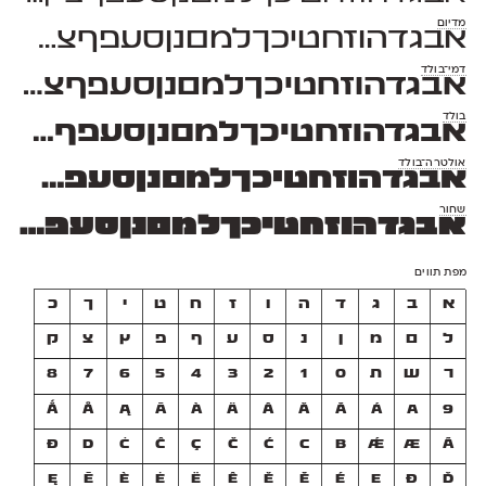
מדיום
אבגדהוזחטיכךלמםנןסעפףצץקרשת 1234567890 $#%+=*;?!,₪(
דמי־בולד
אבגדהוזחטיכךלמםנןסעפףצץקרשת 1234567890 $#%+=*;?!,₪
בולד
אבגדהוזחטיכךלמםנןסעפףצץקרשת 1234567890 $#%+=*;?!
אולטרה־בולד
אבגדהוזחטיכךלמםנןסעפףצץקרשת 1234567890 $#%+=*;?
שחור
אבגדהוזחטיכךלמםנןסעפףצץקרשת 1234567890 $#%+=*
מפת תווים
א
ב
ג
ד
ה
ו
ז
ח
ט
י
ך
כ
ל
ם
מ
ן
נ
ס
ע
ף
פ
ץ
צ
ק
ר
ש
ת
0
1
2
3
4
5
6
7
8
Ǻ
Å
Ą
Ā
À
Ä
Â
Ǎ
Ă
Á
A
9
Ð
D
Ċ
Ĉ
Ç
Č
Ć
C
B
Ǽ
Æ
Ã
Ę
Ē
È
Ė
Ë
Ê
Ě
Ĕ
É
E
Đ
Ď