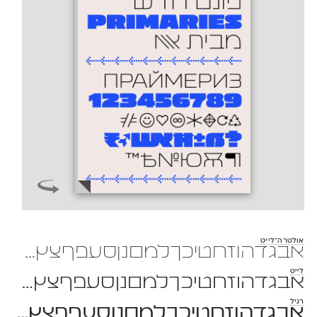
אולטרה־לייט
אבגדהוזחטיכךלמםנןסעפףצץקרשת 1234567890 $#%+=*;?!,₪()[]
לייט
אבגדהוזחטיכךלמםנןסעפףצץקרשת 1234567890 $#%+=*;?!,₪()[
רגיל
אבגדהוזחטיכךלמםנןסעפףצץקרשת 1234567890 $#%+=*;?!,₪()