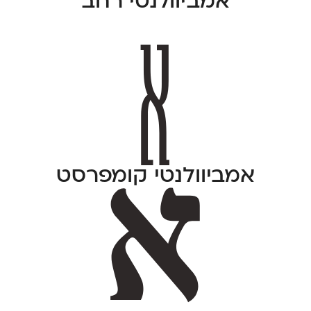
אמביוולנטי רחב
אמביוולנטי קומפרסט