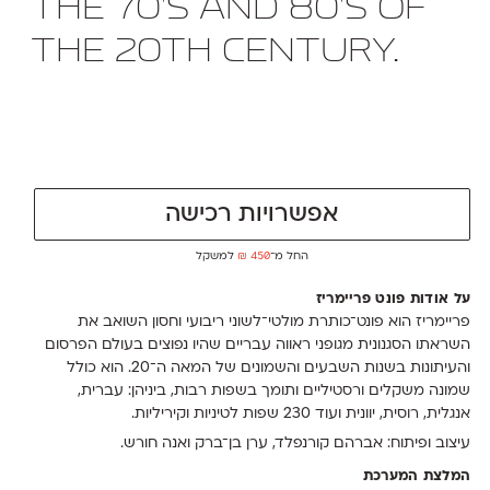
the 70's and 80's of
the 20th century.
אפשרויות רכישה
החל מ־
450
₪
למשקל
על אודות פונט פריימריז
פריימריז הוא פונט־כותרת מולטי־לשוני ריבועי וחסון השואב את
השראתו הסגנונית מגופני ראווה עבריים שהיו נפוצים בעולם הפרסום
והעיתונות בשנות השבעים והשמונים של המאה ה־20. הוא כולל
שמונה משקלים ורסטיליים ותומך בשפות רבות, ביניהן: עברית,
אנגלית, רוסית, יוונית ועוד 230 שפות לטיניות וקיריליות.
עיצוב ופיתוח: אברהם קורנפלד, ערן בן־ברק ואנה חורש.
המלצת המערכת