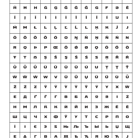
Ĥ
Ħ
H
Ġ
Ģ
Ĝ
Ǧ
Ğ
G
F
Ə
Ẽ
Ĩ
Į
Ī
Ì
İ
Ï
Î
Ǐ
Ĭ
Í
Ĳ
I
Ḿ
M
Ł
Ŀ
Ļ
Ľ
Ĺ
L
Ķ
K
Ĵ
J
Ö
Ô
Ǒ
Ŏ
Ó
O
Ŋ
Ñ
Ņ
Ň
Ń
N
R
Q
Þ
P
Œ
Õ
Ǿ
Ø
Ǫ
Ō
Ő
Ò
Ŧ
T
ẞ
Ș
Ŝ
Ş
Š
Ś
S
Ŗ
Ř
Ŕ
Ǜ
Ǚ
Ǘ
Ü
Û
Ǔ
Ŭ
Ú
U
Ț
Ţ
Ť
Ẅ
Ŵ
Ẃ
W
V
Ũ
Ů
Ų
Ū
Ű
Ù
Ǖ
Ž
Ź
Z
Ỹ
Ȳ
Ỳ
Ÿ
Ŷ
Ý
Y
X
Ẁ
Е
Д
Ґ
Ѓ
Г
В
Б
А
º
ª
ı
Ż
Н
М
Л
Ќ
К
Ѝ
Й
И
З
Ж
Ё
Ѐ
Ш
Ц
Ч
Х
Ф
Ў
У
Т
С
Р
П
О
Ї
І
Э
Є
Ѕ
Њ
Љ
Ъ
Ы
Ь
Џ
Щ
Ε
Δ
Γ
Β
Α
Ѫ
Ѣ
Ђ
Я
Ю
Ћ
Ј