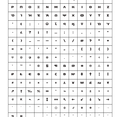
Ρ
Π
Ο
Ξ
Ν
Μ
Λ
Κ
Ι
Θ
Η
Ζ
Ό
Ί
Ή
Έ
Ά
Ω
Ψ
Χ
Φ
Υ
Τ
Σ
Ύ
Ώ
Ϊ
Ϋ
Ϗ
ς
ΐ
ΰ
·
;
׆
׳
״
־
.
,
:
;
…
!
¡
?
¿
·
)
(
_
—
–
-
\
/
#
‽
*
•
»
«
’
‘
”
“
„
‚
]
[
}
{
♡
☺
☯
⍇
⍈
﬩
͵
ʹ
'
"
›
‹
°
™
®
©
§
¶
&
@
✱
♾
♺
♦
₽
₺
€
$
¤
¢
₿
№
‡
†
¦
|
≠
=
÷
×
−
+
⤓
¥
₩
£
₪
₹
↗
↑
‰
%
∞
^
¬
~
≈
±
<
>
↺
⇱
↶
↷
↕
↔
↖
←
↙
↓
↘
→
`
˙
¨
΅
΄
◯
◊
➹
⇽
⇾
⇠
⇢
´
˝
ˆ
ˇ
˘
˚
˜
¯
¸
˛
װ
ױ