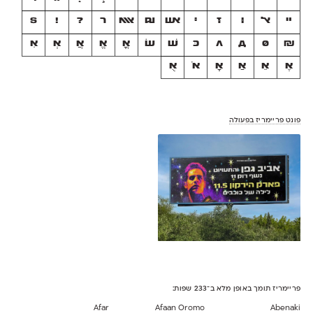
ײ
ﭏ
וּ
זּ
יּ
אש
וגם
אאא
ר
?
!
$
₪
0
д
л
כּ
שׁ
שׂ
אֳ
אֱ
אֲ
אְ
אִ
אֶ
אֵ
אַ
אָ
אֹ
אֻ
פונט פריימריז בפעולה
פריימריז תומך באופן מלא ב־233 שפות:
Afar
Afaan Oromo
Abenaki