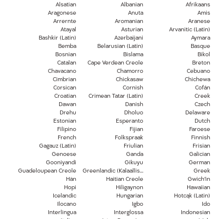
Alsatian
Albanian
Afrikaans
Aragonese
Anuta
Amis
Arrernte
Aromanian
Aranese
Atayal
Asturian
Arvanitic (Latin)
Bashkir (Latin)
Azerbaijani
Aymara
Bemba
Belarusian (Latin)
Basque
Bosnian
Bislama
Bikol
Catalan
Cape Verdean Creole
Breton
Chavacano
Chamorro
Cebuano
Cimbrian
Chickasaw
Chichewa
Corsican
Cornish
Cofán
Croatian
Crimean Tatar (Latin)
Creek
Dawan
Danish
Czech
Drehu
Dholuo
Delaware
Estonian
Esperanto
Dutch
Filipino
Fijian
Faroese
French
Folkspraak
Finnish
Gagauz (Latin)
Friulian
Frisian
Genoese
Ganda
Galician
Gooniyandi
Gikuyu
German
Guadeloupean Creole
Greenlandic (Kalaallisut)
Greek
Hän
Haitian Creole
Gwich’in
Hopi
Hiligaynon
Hawaiian
Icelandic
Hungarian
Hotcąk (Latin)
Ilocano
Igbo
Ido
Interlingua
Interglossa
Indonesian