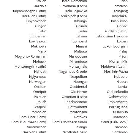
Italian
Istro-Romanian
Irish
Jèrriais
Javanese (Latin)
Jamaican
Kapampangan (Latin)
Kala Lagaw Ya
Kaingang
Karelian (Latin)
Karakalpak (Latin)
Kaqchikel
Kinyarwanda
Kikongo
Kashubian
Klingon
Kirundi
Kiribati
Latin
Ladin
Kurdish (Latin)
Lithuanian
Latvian
Latino sine Flexione
Low Saxon
Lombard
Lojban
Makhuwa
Maasai
Luxembourgish
Manx
Maltese
Malay
Megleno-Romanian
Marquesan
Māori
Mohawk
Mirandese
Meriam Mir
Montenegrin (Latin)
Montagnais
Moldovan (Latin)
Nahuatl
Nagamese Creole
Murrinh-Patha
Ngiyambaa
Neapolitan
Ndebele
Norwegian
Noongar
Niuean
Occitan
Occidental
Novial
Onĕipŏt
Old Norse
Old Icelandic
Palauan
Ossetian (Latin)
Oshiwambo
Polish
Piedmontese
Papiamento
Q’eqchi’
Potawatomi
Portuguese
Romanian
Rarotongan
Quechua
Sami (Inari Sami)
Rotokas
Romansh
Sami (Southern Sami)
Sami (Northern Sami)
Sami (Lule Sami)
Saramaccan
Sango
Samoan
Serbian (Latin)
Scottish Gaelic
Sardinian