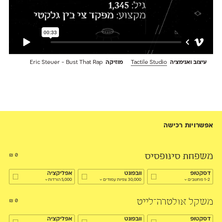
עיצוב ואנימציה
Tactile Studio
מוזיקה
Eric Steuer - Bust That Rap
אפשרויות רכישה
משפחת סינופסיס
₪
0
דסקטופ
וובפונט
אפליקציה
1-2 מחשבים
30,000 צפיות עמודים
5,000 הורדות
משקל אולטרה־לייט
₪
0
דסקטופ
וובפונט
אפליקציה