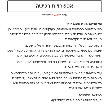
אפשרויות רכישה
החל מ־
450
₪
למשקל
על אודות פונט סינופסיס
הוא מתפאר בסריפים שאפתניים, בעיקולים חושניים ובעושר צורני. כן,
זהו סינופסיס, פונט תאטרלי וכריזמטי הנותן כבוד רב למסורת הכתב
העברי ולאותיות הקלאסיות.
הפונט עבר תהליך התפתחות במשך יותר משלוש שנים,
שבמהלכו נעשו בו אינספור בדיקות קריאוּת דקדקניות על מנת להפכו
לאות־ספר – פונט המשמש לכתיבת טקסטים ארוכים וקריאים.
סינופסיס מאופיין באותיות יציבות במיוחד ובמשפחה ענפה בעלת
משקלים מגוונים ושימושיים.
עוד ממאפייני הפונט: אנכי־האות (הגבעולים) עבים יותר מגגות־האות;
האותיות מעט גבוהות מגובה ה־X; והוא מותאם לתצוגה על מסכים.
כל אלה מאפשרים לו להרגיש בנוח לצד פונט לטיניים סריפים ולא
לחשוש שמא יאפילו עליו.
המלצת המערכת
בעל קריאות גבוהה, אפילו בגודל 4pt.