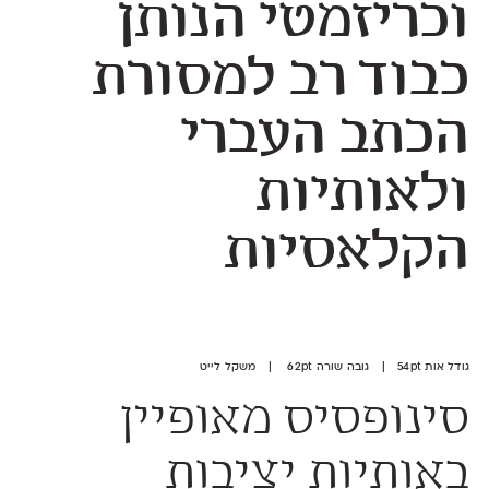
וכריזמטי הנותן
כבוד רב למסורת
הכתב העברי
ולאותיות
הקלאסיות
גודל אות 54pt | גובה שורה 62pt | משקל לייט
סינופסיס מאופיין
באותיות יציבות