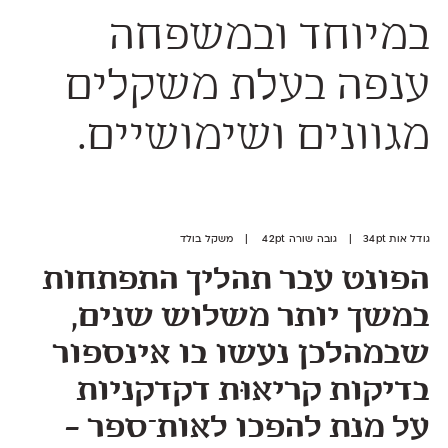
במיוחד ובמשפחה
ענפה בעלת משקלים
מגוונים ושימושיים.
גודל אות 34pt | גובה שורה 42pt | משקל בולד
הפונט עבר תהליך התפתחות
במשך יותר משלוש שנים,
שבמהלכן נעשו בו אינספור
בדיקות קריאוּת דקדקניות
על מנת להפכו לאות־ספר –