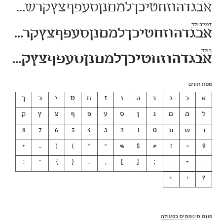
אבגדהוזחטיכךלמםנןסעפףצץקרשת 1234567890 $#%+=*;?!,₪()[]—–-־
דמי־בולד
אבגדהוזחטיכךלמםנןסעפףצץקרשת 1234567890 $#%+=*;?!,₪()[]—–-־
בולד
אבגדהוזחטיכךלמםנןסעפףצץקרשת 1234567890 $#%+=*;?!,₪()[]—–
מפת תווים
א
ב
ג
ד
ה
ו
ז
ח
ט
י
כ
ך
ל
מ
ם
נ
ן
ס
ע
פ
ף
צ
ץ
ק
ר
ש
ת
0
1
2
3
4
5
6
7
8
+
_
(
)
*
^
%
$
#
!
~
9
:
"
}
{
.
,
]
[
;
-
=
|
>
<
?
פונט סינופסיס בפעולה