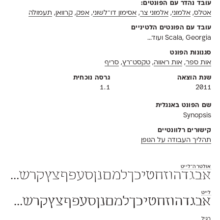
עובד נהדר עם הפונטים:
אטלס
,
אלמוני
,
אלמוני צר
,
אסימון דו־לשוני
,
אפק
,
קרוואן
,
תעמולה
עובד עם הפונטים הלטיניים
Scala, Georgia ועוד...
סגנונות הפונט
אות ספר
,
אות ראווה
,
טקסט־רץ
,
סריף
שנת הוצאה
גרסה נוכחית
1.1
2011
שם הפונט באנגלית
Synopsis
קישורים רלוונטיים
תהליך העבודה על הגופן
אולטרה־לייט
אבגדהוזחטיכךלמםנןסעפףצץקרשת 1234567890 $#%+=*;?!,₪()[]—–-־
לייט
אבגדהוזחטיכךלמםנןסעפףצץקרשת 1234567890 $#%+=*;?!,₪()[]—–-־
רגיל