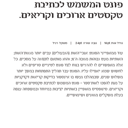
פונט המשמש לכתיבת
טקסטים ארוכים וקריאים.
גודל אות 16pt | גובה שורה 24pt | משקל רגיל
עוד ממאפייני הפונט: אנכי־האות (הגבעולים) עבים יותר מגגות־האות;
האותיות מעט גבוהות מגובה ה־X; והוא מותאם לתצוגה על מסכים. כל
אלה מאפשרים לו להרגיש בנוח לצד פונט לטיניים סריפים ולא
לחשוש שמא יאפילו עליו. הפונט עבר תהליך התפתחות במשך יותר
משלוש שנים, שבמהלכו נעשו בו אינספור בדיקות קריאוּת דקדקניות
על מנת להפכו לאות־ספר – פונט המשמש לכתיבת טקסטים ארוכים
וקריאים. סינופסיס מאופיין באותיות יציבות במיוחד ובמשפחה ענפה
בעלת משקלים מגוונים ושימושיים.