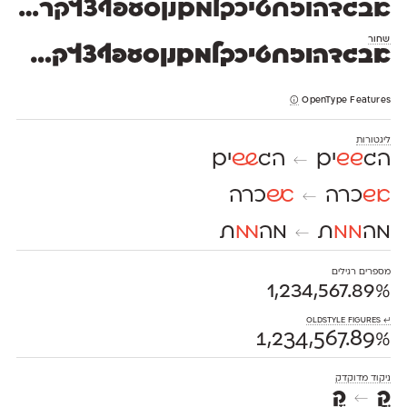
אבגדהוזחטיכךלמםנןסעפףצץקרשת 1234567890 $#%+=*;?!,₪()[]—–-־
שחור
אבגדהוזחטיכךלמםנןסעפףצץקרשת 1234567890 $#%+=*;?!,₪()[]—–-־
OpenType Features
ליגטורות
הג
שש
ים
הג
שש
ים
←
אש
כרה
אש
כרה
←
מה
ממ
ת
מה
ממ
ת
←
מספרים רגילים
1,234,567.89%
⏎ OldStyle Figures
1,234,567.89%
ניקוד מדוקדק
קֳ
קֳ
←