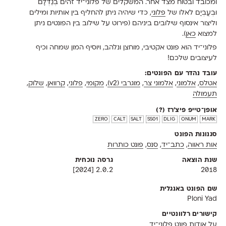
ומכובד ובטוח מצד אחר. המשקלים של פלוני־יד זהים בְּגַדְּלָם
וּבְעֳבְיָם לאלו של
פלוני
, כדי שיהיה ניתן להחליף בין אותיות ומילים
וליצור אינסוף שילובים ביניהם (פירוט על שילוב בין הפונטים ניתן
למצוא
כאן
).
פלוני־יד הוא פונט אקטיבי, מוחצן ונלהב, ויוסיף המון שמחה וכיף
לעיצובים שלכם!
עובד נהדר עם הפונטים:
אטלס
,
אלמוני
,
אלמוני צר
,
מוגרבי (v2)
,
מקומי
,
פלוני
,
קרוואן
,
שלוק
,
תעמולה
אופן־טייפ פיצ'רז
(?)
zero
calt
salt
ss01
dlig
onum
mark
סגנונות הפונט
אות ראווה
,
כתב־יד
,
סנס
,
פונט כותרות
שנת הוצאה
גרסה נוכחית
2.0.2 [2024]
2018
שם הפונט באנגלית
Ploni Yad
קישורים רלוונטיים
על אודות פונט פלוני־יד