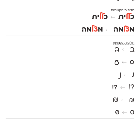
חלופות הקשריות
כ
לל
ית
כ
לל
ית
←
מ
צל
מה
מ
צל
מה
←
חלופות סגנוניות
ב
ב
←
ע
ע
←
נ
נ
←
?!
?!
←
₪
₪
←
0
0
←