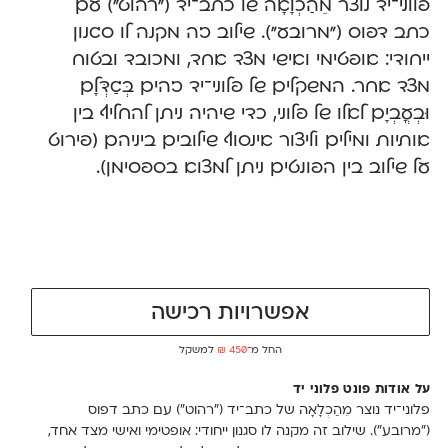
פלוני־יד נוצר מֵהַכְלָאָה של כתב־יד ("רהוט") עם
כתב דפוס ("מרובע"). שילוב זה מקנה לו סגנון
ייחודי: אופטימי ואישי מצד אחד, ומכובד ובטוח
מצד אחר. המשקלים של פלוני־יד זהים בְּגַדְּלָם
וּבְעֳבְיָם לאלו של פלוני, כדי שיהיה ניתן להחליף בין
אותיות ומילים וליצור אינסוף שילובים ביניהם (פירוט
על שילוב בין הפונטים ניתן למצוא בספסימן).
אפשרויות רכישה
החל מ־
450
₪
למשקל
על אודות פונט פלוני יד
פלוני־יד נוצר מֵהַכְלָאָה של כתב־יד ("רהוט") עם כתב דפוס
("מרובע"). שילוב זה מקנה לו סגנון ייחודי: אופטימי ואישי מצד אחד,