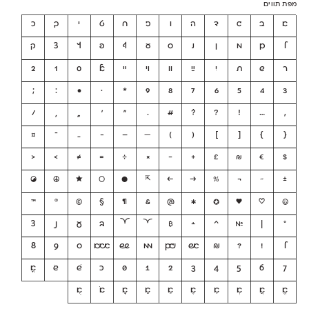
מפת תווים
א
ב
ג
ד
ה
ו
ז
ח
ט
י
ך
כ
ל
ם
מ
ן
נ
ס
ע
ף
פ
ץ
צ
ק
ר
ש
ת
יִ
ײַ
װ
ױ
ײ
ﭏ
0
1
2
;
:
•
·
*
9
8
7
6
5
4
3
/
‚
„
'
"
.
#
‽
?
!
…
,
{
}
[
]
(
)
—
–
-
_
־
¤
<
>
≠
=
÷
×
−
+
£
₪
€
$
☯
☮
★
○
●
⇱
←
→
%
¬
~
±
™
®
©
§
¶
&
@
✱
✪
♥
♡
☺
°
|
№
^
﬩
₿
׆
׆
ב
ע
נ
צ
ל
!
?
₪
אש
וגם
ממ
שש
אאא
0
9
8
7
6
5
4
3
2
1
0
כּ
שׁ
שׂ
אֳ
אֱ
אֲ
אְ
אִ
אֶ
אֵ
אַ
אָ
אֹ
אֻ