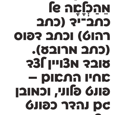
מֵהַכְלָאָה של
כתב־יד (כתב
רהוט) וכתב דפוס
(כתב מרובע).
עובד מצויין לצד
אחיו התאום –
פונט פלוני, וכמובן
גם נהדר כפונט