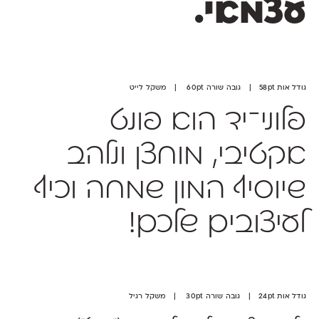
עצמאי.
גודל אות 58pt | גובה שורה 60pt | משקל לייט
פלוני־יד הוא פונט
אקטיבי, מוחצן ונלהב
שיוסיף המון שמחה וכיף
לעיצובים שלכם!
גודל אות 24pt | גובה שורה 30pt | משקל רגיל