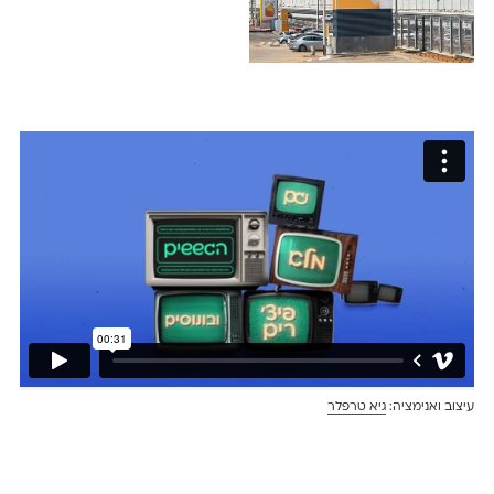
עיצוב ואנימציה:
גיא טרפלר