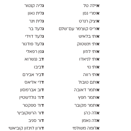
א
ג
יילה טל
ליה קנטור
א
ג
ימרי גפן
לית גאון
א
ג
יציק רנרט
לית וינר
א
ג
יריס קוצ׳מר עם־שלם
לעד בר
א
ג
יתי בלאיש
לעד דוידי
א
ג
יתי וינשטוק
לעד פודגור
א
ג
יתי לוזון
פן רפאלי
א
ד
יתי לניאדו
ב גנשרוא
א
ד
יתי נוי
ביבו
א
ד
יתי רווה
ביר אבירם
א
ד
יתם טובול
די אליאס
א
ד
יתמר דאובה
וב אברמסון
א
ד
יתמר חפץ
וד גולדשטיין
א
ד
יתמר מקובר
וד ספקטר
א
ד
לה כהן
ור הרשקוביץ׳
א
ד
לה נאמן
ור סגיב
א
ד
לומה משולמי
ורון לוינזון קוביאשי