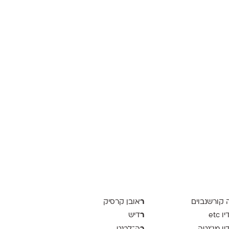
ר
ה קורשנבוים
אובן קרסיק
ר
 etc
דיש