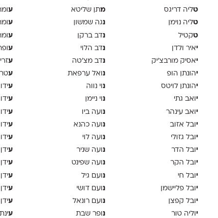
ט
מ
ע
ליה דריגס
תן שליטא
ומר
ט
נ
ע
ליה נוימן
גה שמשון
ומר
ט
נ
ע
קטיל
דב ברקן
ומר
י
נ
ע
איר ולדן
דב הלוי
ופר
י
נ
ע
אסיק מורבצ'יק
דב מצ׳טה
זרי
י
נ
ע
הונתן הופ
ואל ערפאת
טר
י
נ
ע
הונתן לויטס
וי נווה
ידו
י
נ
ע
ואב גתי
וי ניימן
ידו
י
נ
ע
ואב עינהר
ועה ביו
ידו
י
נ
ע
ובל אזוב
ועה כהנא
ידו
י
נ
ע
ובל גזולי
ועה לוי
ידו
י
נ
ע
ובל הדר
ועה שניר
ידן
י
נ
ע
ובל הקר
ועה שפינט
ידן
י
נ
ע
ובל חי
ועם גיל
ידן
י
נ
ע
ובל פליישמן
ועם דושי
ידן
י
נ
ע
ובל קפצן
ועם רונאל
ידן
י
נ
ע
וליה טור
ופר שבת
ינת