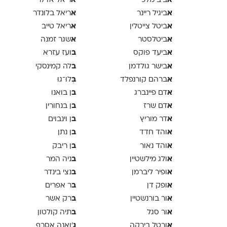
א
א
ביב מלכי
ריאל אדלר
א
א
ביגיל ריינר
ריאל בלונדר
א
א
ביטל צייטלין
ריאל טייב
א
א
ביטלסטר
שגר זמנה
א
ב
ביעד פוקס
ועז עזרא
א
ב
בישר גולדמן
לה קמינסקי
א
ב
ברהם קורנפלד
ְּלוּ־גוּ
א
ב
דם פיינברג
ן בואנו
א
ב
דם שרז
ן בנחורין
א
ב
דר מוריץ
ן וינבוים
א
ב
והד חדד
ן נתן
א
ב
והד נאור
ן ריבק
א
ב
ולג מילשטיין
ניה המר
א
ב
ופיר ליברמן
נצי בינדר
א
ב
ופק דן
ר אפרים
א
ב
ור בורנשטיין
רק אשר
א
ב
ור סגל
תיה קולטון
א
ג
ורטל בירקה
'ואנה אסרף