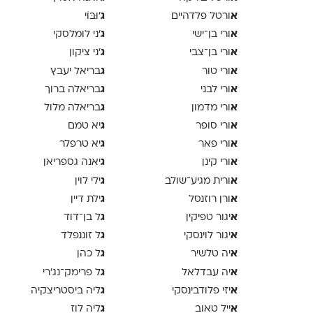
א
ג
ורטל פלדהיים
'וּבּוֹי
א
ג
ורי בן־ישי
׳ני לומלסקי
א
ג
ורי בן־צבי
׳ני ציקון
א
ג
ורי טור
בריאל יעבץ
א
ג
ורי לבני
בריאלה ברוך
א
ג
ורי מדמון
בריאלה מלול
א
ג
ורי סופר
יא טמם
א
ג
ורי פאר
יא טרפלר
א
ג
ורי קינן
יאנה גספריאן
א
ג
ורית מגיע־שולב
ילי לוין
א
ג
ורן רוזנסל
ילת דיין
א
ג
יגור טפיקין
ל בן־דוד
א
ג
יגור לוינסקי
ל זוננפלד
א
ג
יה טלשיר
ל כהן
א
ג
יה עבדלאל
ל פרימק־נג׳רי
א
ג
יזי פלודבינסקי
ליה ביסטריצקיה
א
ג
ייל טאוב
ליה לוז