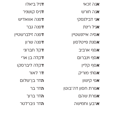
א
ד
נה זכאי
ניל ביאלו
א
ד
נה חורש
ניס קושניר
א
ד
ני דבילנסקי
פנה אוואדיש
א
ד
ניל רינת
פנה גבר
א
ד
סיה אייזנשטיין
פנה זילברשטיין
א
ד
סנת פייטלסון
פנה שרון
א
ד
סף ארביב
קל חברוני
א
ד
סף וינברום
קלה בן ארי
א
ד
סף קליין
קלה ליברסקו
א
ד
סתי מוריק
ר לאור
א
ה
פי קישון
דר בן־שלום
א
ה
פרת חסון דה־בוטן
דר בר
א
ה
פרת שהם
דר ברוך
א
ה
רבע וחמישה
דר גיברלטר