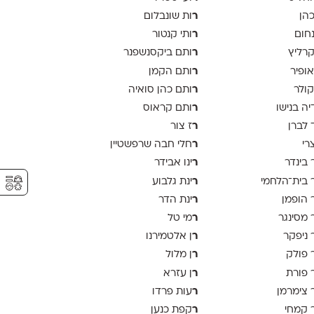
ר
כהן
ות שונבלום
ר
נחום
ותי קנטור
ר
קרליץ
ותם ביקסנשפנר
ר
אופיר
ותם הקמן
ר
קולר
ותם כהן סואיה
ר
יה בנישו
ותם קראוס
ר
 לברן
ז צור
ר
צרי
חלי חבה שרפשטיין
ר
 בינדר
ינו אבידר
⚥︎
ר
 בית־הלחמי
ינת גלבוע
ר
 הופמן
ינת הדר
ר
 מסינגר
מי טל
ר
 ניפקר
ן אלטמירנו
ר
 פולק
ן מלול
ר
 פורת
ן עזרא
ר
 צימרמן
עות פרדו
ר
 קמחי
קפת כנען