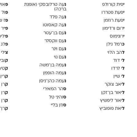
י
נ
פ
פית קורולפ
עה טרלובסקי (אופנת
אול
ברכה)
י
פ
פעת פטררו
ול 
נ
עה פלד
י
פ
פעת רוזמן
ז ש
נ
עה קאסוטו
י
פ
רום ורדימון
ייר
נ
עם בן־עטר
י
פ
רונימוס
ילי
נ
עם ווקסלר
כ
פ
רמל גילן
לג 
נ
עם וינר
ל
צ
הב הלוי
ילי 
נ
עם נוי
ל
ק
י דוד
ובי
נ
עמה בן־משה
ל
ק
י לרדו
טיה
נ
עמה הופמן
ל
ק
י שיין
רין
נ
עמה כהן־ניסן
ל
ק
יאב צוקר
רן 
ס
הר המאירי
ל
ק
יאור בן־זקן
רן 
ס
והיני טל
ל
ק
יאור ליפשיץ
רן 
ס
וזן בליי
ל
ק
יאת פופוביץ
רן־