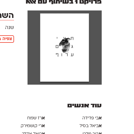
פרויקט 1 בשיתוף עם אאא
השתת
שנה
צפיה ב
עוד אנשים
א
א
בי פדידה
רז שמח
א
א
ביאל בסיל
רי קושמירק