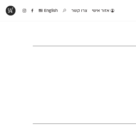
אזור אישי
צרו קשר
English
טים בפעולה
קטלוג להדפסה
טבלת השוואה
לראות עיצובים
לאלו שאוהבים לבחון
טבלה עם כל המאפיינים
פים שנעשו עם
פונטים על־גבי דף A4
של הפונטים שלנו זה
ונטים שלנו
לבן מולבן
לצד זה