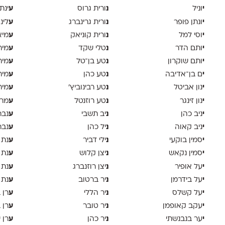
י
נ
ע
וניל
ורית גרוס
ינת
י
נ
ע
ונתן פופר
ורית גרינברג
לינ
י
נ
ע
וסי למל
ורית קוניאק
מיא
י
נ
ע
ותם הדר
טלי שקד
מית
י
נ
ע
ותם שוקרון
טע בן־טל
מית
י
נ
ע
ם בן־אדיבה
טע כהן
מית
י
נ
ע
נון אביטל
טע רבינוביץ׳
מית
י
נ
ע
נון זינגר
טע רוזנטל
מרי
י
נ
ע
ניב כהן
יב תשבי
נבר
י
נ
ע
ניב קאוה
יל כהן
נבר
י
נ
ע
סמין בוקעי
ילי דביר
נת 
י
נ
ע
סמין נקאש
יצן קלוש
נת 
י
נ
ע
על אופיר
יצן רוזנברג
נת 
י
נ
ע
על בידרמן
יר ברטוב
נת 
י
נ
ע
על קשלס
יר הללי
רן 
י
נ
ע
עקב קאופמן
יר טובר
רן 
י
נ
ע
ער בנבנשתי
יר כהן
רן י