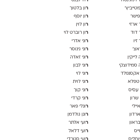
ר
יו מג'נטה
ה־לבנט
ר
 מטייביץ׳
ון בלטוך
ר
פישר
ון יוסף
ר
 ארזי
ון לוין
ר
 דוד
ון רוברט לוי
ר
זיו
וני אדרי
ר
אצ׳
וני גינוסר
ר
לייקין
וני זאדה
ר
סמידוצקי
וני לבון
ר
אקסנפלד
וני לוי
ר
טפלא
וני לוית
ר
 עסיס
וני קוך
ר
 שרון
וני קרדי
ר
יילי
ונלי פאר
ר
ארדון
ונן גולדמן
ר
בראון
ועי אלתר
ר
ייס
ועי דלאל
ר
יוחליס
ועי סטרדי