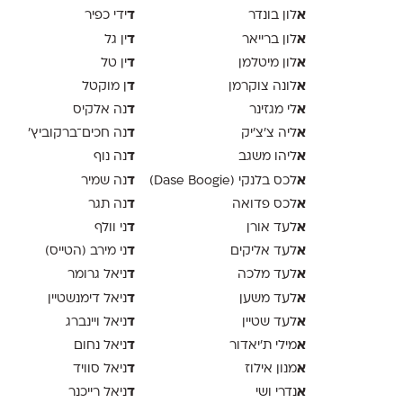
א
ד
לון בונדר
ידי כפיר
א
ד
לון ברייאר
ין גל
א
ד
לון מיטלמן
ין טל
א
ד
לונה צוקרמן
ן מוקטל
א
ד
לי מגזינר
נה אלקיס
א
ד
ליה צ׳צ׳יק
נה חכים־ברקוביץ׳
א
ד
ליהו משגב
נה נוף
א
ד
לכס בלנקי (Dase Boogie)
נה שמיר
א
ד
לכס פדואה
נה תגר
א
ד
לעד אורן
ני וולף
א
ד
לעד אליקים
ני מירב (הטייס)
א
ד
לעד מלכה
ניאל גרומר
א
ד
לעד משען
ניאל דימנשטיין
א
ד
לעד שטיין
ניאל ויינברג
א
ד
מילי ת׳יאדור
ניאל נחום
א
ד
מנון אילוז
ניאל סוויד
א
ד
נדרי ושי
ניאל רייכנר