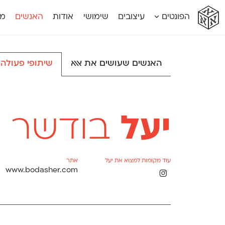
א
א
א
א
א
הפונטים
עיצובים
שימושי
אודות
האנשים
מג
א
אוונטה
אמביוולנטי קומפרסט
מוגרבי דיספל
אטלס
אמביוולנטי רחב
מוגרבי טקס
אינדקס
אנומליה
מכמורת
האנשים שעושים את אאא
שיתופי פעולה
אינדקס מונו
אסימון דו־לשוני
מכמורת מעו
אלמוני
אפק
מקומי
אלמוני צר
בר־לב
נוילנד
אמביוולנטי נורמל
גלוריה
סטנגה
אמביוולנטי צר
לוי
סינופסיס
יעל
בודשר
עוד מקומות למצוא את יעל
אתר
www.bodasher.com
Θ