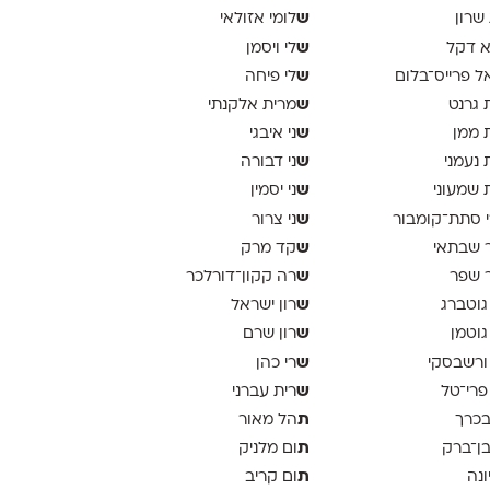
ש
 שרון
לומי אזולאי
ש
א דקל
לי ויסמן
ש
ל פרייס־בלום
לי פיחה
ש
 גרנט
מרית אלקנתי
ש
 ממן
ני איבגי
ש
 נעמני
ני דבורה
ש
 שמעוני
ני יסמין
ש
 סתת־קומבור
ני צרור
ש
 שבתאי
קד מרק
ש
 שפר
רה קקון־דורלכר
ש
גוטברג
רון ישראל
ש
גוטמן
רון שרם
ש
ורשבסקי
רי כהן
ש
פרי־טל
רית עברני
ת
בכרך
הל מאור
ת
בן־ברק
ום מלניק
ת
ונה
ום קריב