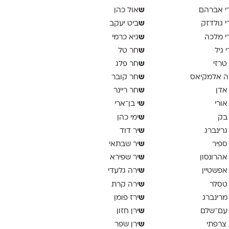
ש
י אברהם
אול כהן
ש
י גולדזק
ביט יעקב
ש
י מלכה
גיא כרמי
ש
י גיל
חר טל
ש
 טרזי
חר פלג
ש
ה אלמקיאס
חר קובר
ש
 אדן
חר ריינר
ש
 אורי
י בן־ארי
ש
 בק
ימי כהן
ש
 גרינברג
יר דוד
ש
 ספיר
יר שבתאי
ש
 אהרונסון
יר שפירא
ש
 אפשטיין
ירה גלעדי
ש
 טסלר
ירה קרת
ש
 מרינברג
ירז פומן
ש
 עם־שלם
ירן חזון
ש
 צרפתי
ירן שפר