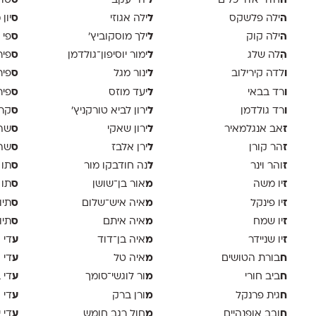
ה
ל
ס
חדר אדריכלים
יהי יעקב
טוד
ה
ל
ס
ילה פלשקס
ילה אגוזי
יון
ה
ל
ס
ילה קוק
ילך מוסקוביץ'
פי 
ה
ל
ס
ִלה שלג
ימור יוסיפון־גולדמן
פיר
ו
ל
ס
לדה קירילוב
ינור מגל
פיר
ו
ל
ס
רד בבאי
יעד מוזס
פיר 
ו
ל
ס
רד גולדמן
ירון לביא טורקניץ׳
קר
ז
ל
ס
אב אנגלמאיר
ירון שאקי
שה 
ז
ל
ס
הר קורן
ירן אלבז
שה 
ז
ל
ס
והר וינר
נה חודבקו מור
תו 
ז
מ
ס
יו משה
אור בן־שושן
תו 
ז
מ
ס
יו פינקל
איה איש־שלום
תיו
ז
מ
ס
יו שמח
איה איתם
תיו
ז
מ
ע
יו שניידר
איה בן־דוד
די א
ח
מ
ע
בורת הטושים
איה טל
די 
ח
מ
ע
ביב חורי
ור לוגשי־סומך
די 
ח
מ
ע
גית פרנקל
ורן ברק
די ו
ח
מ
ע
ובב אופנהיים
חול רגב חומש
די 