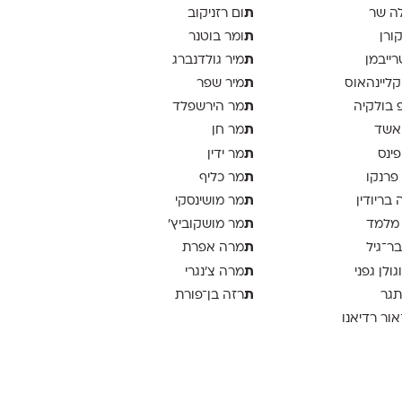
ת
ה שר
ום רזניקוב
ת
קורן
ומר בוטנר
ת
רייבמן
מיר גולדנברג
ת
 קליינהאוס
מיר שפר
ת
פ בולקיה
מר הירשפלד
ת
אשד
מר חן
ת
פינס
מר ידין
ת
 פרנקו
מר כליף
ת
 בריודין
מר מושינסקי
ת
 מלמד
מר מושקוביץ'
ת
בר־גיל
מרה אפרת
ת
וגולן גפני
מרה צ׳נגרי
ת
תגר
רזה בן־פורת
אור רדיאנו