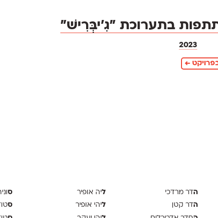
פות בתערוכת ״גִ׳יבְּרִישׁ״
2023
פרויקט ←
ה
ל
ס
דר מרדכי
יה אופיר
וני
ה
ל
ס
דר קטן
יהי אופיר
טודיו