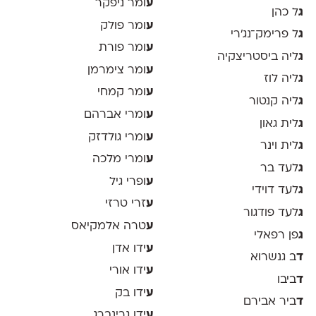
ע
ומר ניפקר
ג
ל כהן
ע
ומר פולק
ג
ל פרימק־נג׳רי
ע
ומר פורת
ג
ליה ביסטריצקיה
ע
ומר צימרמן
ג
ליה לוז
ע
ומר קמחי
ג
ליה קנטור
ע
ומרי אברהם
ג
לית גאון
ע
ומרי גולדזק
ג
לית וינר
ע
ומרי מלכה
ג
לעד בר
ע
ופרי גיל
ג
לעד דוידי
ע
זרי טרזי
ג
לעד פודגור
ע
טרה אלמקיאס
ג
פן רפאלי
ע
ידו אדן
ד
ב גנשרוא
ע
ידו אורי
ד
ביבו
ע
ידו בק
ד
ביר אבירם
ע
ידו גרינברג