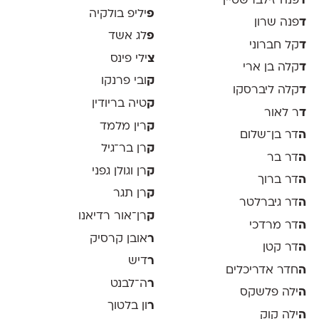
ד
פנה זילברשטיין
פ
יליפ בולקיה
ד
פנה שרון
פ
לג אשד
ד
קל חברוני
צ
ילי פינס
ד
קלה בן ארי
ק
ובי פרנקו
ד
קלה ליברסקו
ק
טיה בריודין
ד
ר לאור
ק
רין מלמד
ה
דר בן־שלום
ק
רן בר־גיל
ה
דר בר
ק
רן וגולן גפני
ה
דר ברוך
ק
רן תגר
ה
דר גיברלטר
ק
רן־אור רדיאנו
ה
דר מרדכי
ר
אובן קרסיק
ה
דר קטן
ר
דיש
ה
חדר אדריכלים
ר
ה־לבנט
ה
ילה פלשקס
ר
ון בלטוך
ה
ילה קוק