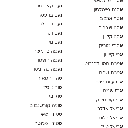
א
סיה אייזנשטיין
נ
עה קאסוטו
א
סנת פייטלסון
נ
עם בן־עטר
א
סף ארביב
נ
עם ווקסלר
א
סף וינברום
נ
עם וינר
א
סף קליין
נ
עם נוי
א
סתי מוריק
נ
עמה בן־משה
א
פי קישון
נ
עמה הופמן
א
פרת חסון דה־בוטן
נ
עמה כהן־ניסן
א
פרת שהם
ס
הר המאירי
א
רבע וחמישה
ס
והיני טל
א
רז שמח
ס
וזן בליי
א
רי קושמירק
ס
וניה קורשנבוים
א
ריאל אדלר
ס
טודיו etc
א
ריאל בלונדר
ס
טודיו מג'נטה
א
ריאל טייב