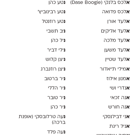
א
לכס בלנקי (Dase Boogie)
נ
טע כהן
א
לכס פדואה
נ
טע רבינוביץ׳
א
לעד אורן
נ
טע רוזנטל
א
לעד אליקים
נ
יב תשבי
א
לעד מלכה
נ
יל כהן
א
לעד משען
נ
ילי דביר
א
לעד שטיין
נ
יצן קלוש
א
מילי ת׳יאדור
נ
יצן רוזנברג
א
מנון אילוז
נ
יר ברטוב
א
נדרי ושי
נ
יר הללי
א
נה זכאי
נ
יר טובר
א
נה חורש
נ
יר כהן
א
ני דבילנסקי
נ
עה טרלובסקי (אופנת
ברכה)
א
ניל רינת
נ
עה פלד