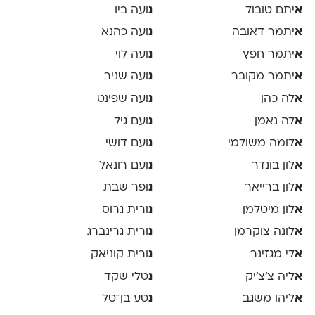
א
יתם טובול
נ
ועה ביו
א
יתמר דאובה
נ
ועה כהנא
א
יתמר חפץ
נ
ועה לוי
א
יתמר מקובר
נ
ועה שניר
א
לה כהן
נ
ועה שפינט
א
לה נאמן
נ
ועם גיל
א
לומה משולמי
נ
ועם דושי
א
לון בונדר
נ
ועם רונאל
א
לון ברייאר
נ
ופר שבת
א
לון מיטלמן
נ
ורית גרוס
א
לונה צוקרמן
נ
ורית גרינברג
א
לי מגזינר
נ
ורית קוניאק
א
ליה צ׳צ׳יק
נ
טלי שקד
א
ליהו משגב
נ
טע בן־טל