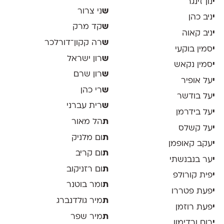
י
נון זינגר
ש
ני צרור
י
ניב כהן
ש
קד מרק
י
ניב קאוה
ש
רה קקון־דורלכר
י
סמין בוקעי
ש
רון ישראל
י
סמין נקאש
ש
רון שרם
י
על אופיר
ש
רי כהן
י
על בודשר
ש
רית עברני
י
על בידרמן
ת
הל מאור
י
על קשלס
ת
ום מלניק
י
עקב קאופמן
ת
ום קריב
י
ער בנבנשתי
ת
ום רזניקוב
י
פית קורולפ
ת
ומר בוטנר
י
פעת פטררו
ת
מיר גולדנברג
י
פעת רוזמן
ת
מיר שפר
י
רום ורדימון