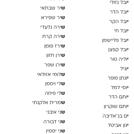
י
ובל גזולי
ש
יר שבתאי
י
ובל הדר
ש
יר שפירא
י
ובל הקר
ש
ירה גלעדי
י
ובל חי
ש
ירה קרת
י
ובל פליישמן
ש
ירז פומן
י
ובל קפצן
ש
ירן חזון
י
וליה טור
ש
ירן שפר
י
וניל
ש
לומי אזולאי
י
ונתן פופר
ש
לי ויסמן
י
וסי למל
ש
לי פיחה
י
ותם הדר
ש
מרית אלקנתי
י
ותם שוקרון
ש
ני איבגי
י
ם בן־אדיבה
ש
ני דבורה
י
נון אביטל
ש
ני יסמין