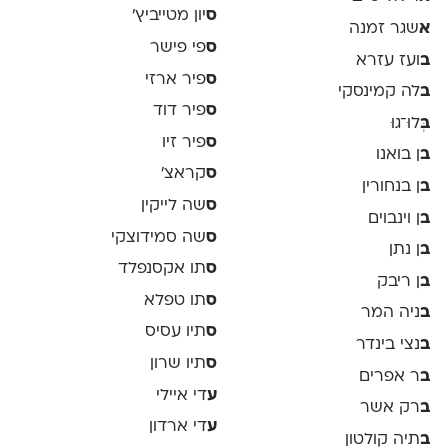
ס
יון מטייביץ׳
א
שגר זמנה
ס
פי פישר
ב
ועז עזרא
ס
פיר ארזי
ב
לה קמינסקי
ס
פיר דוד
ב
ְּלוּ־גוּ
ס
פיר זיו
ב
ן בואנו
ס
קראצ׳
ב
ן בנחורין
ס
שה לייקין
ב
ן וינבוים
ס
שה סמידוצקי
ב
ן נתן
ס
תו אקסנפלד
ב
ן ריבק
ס
תו טפלא
ב
ניה המר
ס
תיו עסיס
ב
נצי בינדר
ס
תיו שרון
ב
ר אפרים
ע
די איילי
ב
רק אשר
ע
די ארדון
ב
תיה קולטון