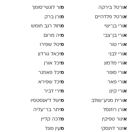
א
ורטל בירקה
מ
ור לוגשי־סומך
א
ורטל פלדהיים
מ
ורן ברק
א
ורי בן־ישי
מ
חול רגב חומש
א
ורי בן־צבי
מ
יה מרום
א
ורי טור
מ
יטל שפירו
א
ורי לבני
מ
יכאל גורדון
א
ורי מדמון
מ
יכל אורן
א
ורי סופר
מ
יכל פאוזנר
א
ורי פאר
מ
יכל שפירא
א
ורי קינן
מ
ירי דביר
א
ורית מגיע־שולב
מ
ישל ד׳אנסטסיו
א
ורן רוזנסל
מ
יתר בר־עליה
א
יגור טפיקין
מ
לכה קליין
א
יגור לוינסקי
מ
עין פוגל