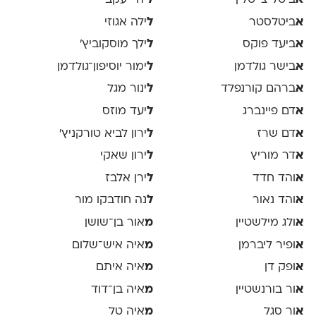
א
ביטל צייטלין
ל
יהי יעקב
א
ביטלסטר
ל
ילה אגוזי
א
ביעד פוקס
ל
ילך מוסקוביץ'
א
בישר גולדמן
ל
ימור יוסיפון־גולדמן
א
ברהם קורנפלד
ל
ינור מגל
א
דם פיינברג
ל
יעד מוזס
א
דם שרז
ל
ירון לביא טורקניץ׳
א
דר מוריץ
ל
ירון שאקי
א
והד חדד
ל
ירן אלבז
א
והד נאור
ל
נה חודבקו מור
א
ולג מילשטיין
מ
אור בן־שושן
א
ופיר ליברמן
מ
איה איש־שלום
א
ופק דן
מ
איה איתם
א
ור בורנשטיין
מ
איה בן־דוד
א
ור סגל
מ
איה טל