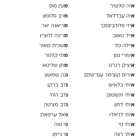
א
יה טלשיר
מ
עין פוס
א
יה עבדלאל
מ
רב סלומון
א
יזי פלודבינסקי
מ
ריאנה יאר
א
ייל טאוב
מ
רינה זלוצ׳ין
א
יילה טל
מ
שכית מאור
א
ימרי גפן
מ
תי קלטר
א
יציק רנרט
מ
תן שליטא
א
יריס קוצ׳מר עם־שלם
נ
גה שמשון
א
יתי בלאיש
נ
דב ברקן
א
יתי וינשטוק
נ
דב הלוי
א
יתי לוזון
נ
דב מצ׳טה
א
יתי לניאדו
נ
ואל ערפאת
א
יתי נוי
נ
וי נווה
א
יתי רווה
נ
וי ניימן