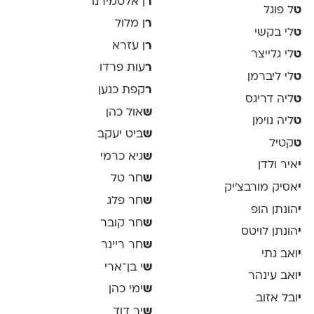
ר
ן אלטמירנו
ט
ל פוגל
ר
ן מלול
ט
לי בקשי
ר
ן עזרא
ט
לי גלייצר
ר
עות פרדו
ט
לי ליברמן
ר
קפת כנען
ט
ליה דריגס
ש
אול כהן
ט
ליה נוימן
ש
ביט יעקב
ט
קטיל
ש
גיא כרמי
י
איר ולדן
ש
חר טל
י
אסיק מורבצ'יק
ש
חר פלג
י
הונתן הופ
ש
חר קובר
י
הונתן לויטס
ש
חר ריינר
י
ואב גתי
ש
י בן־ארי
י
ואב עינהר
ש
ימי כהן
י
ובל אזוב
ש
יר דוד