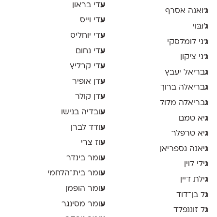
ע
די בראון
ג
'ואנה אסרף
ע
די וייס
ג
'וּבּוֹי
ע
די יוחליס
ג
׳ני לומלסקי
ע
די נחום
ג
׳ני ציקון
ע
די קרליץ
ג
בריאל יעבץ
ע
דן אופיר
ג
בריאלה ברוך
ע
דן קולר
ג
בריאלה מלול
ע
ובדיה בנישו
ג
יא טמם
ע
ודד לברן
ג
יא טרפלר
ע
וז צרי
ג
יאנה גספריאן
ע
ומר בינדר
ג
ילי לוין
ע
ומר בית־הלחמי
ג
ילת דיין
ע
ומר הופמן
ג
ל בן־דוד
ע
ומר מסינגר
ג
ל זוננפלד