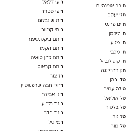
ר
ועי דלאל
ח
ובב אופנהיים
ר
ועי סטרדי
ח
זי יעקב
ר
ות שונבלום
ח
יים פרנס
ר
ותי קנטור
ח
ן ליבמן
ר
ותם ביקסנשפנר
ח
ן מגיע
ר
ותם הקמן
ח
ן מכבי
ר
ותם כהן סואיה
ח
ן קופולוביץ'
ר
ותם קראוס
ח
נן דה־לנגה
ר
ז צור
ט
די כהן
ר
חלי חבה שרפשטיין
ט
ולה עמיר
ר
ינו אבידר
ט
ל אוליאל
ר
ינת גלבוע
ט
ל בלטוך
ר
ינת הדר
ט
ל גור
ר
מי טל
ט
ל מור