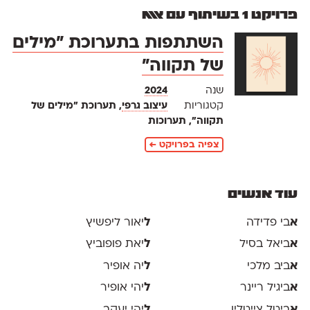
פרויקט 1 בשיתוף עם אאא
השתתפות בתערוכת ״מילים
של תקווה״
שנה
2024
קטגוריות
עיצוב גרפי
, תערוכת ״מילים של
תקווה״, תערוכות
צפיה בפרויקט ←
עוד אנשים
א
בי פדידה
ל
יאור ליפשיץ
א
ביאל בסיל
ל
יאת פופוביץ
א
ביב מלכי
ל
יה אופיר
א
ביגיל ריינר
ל
יהי אופיר