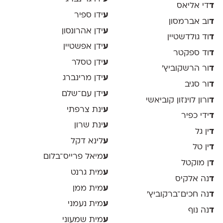
ד
די אליאס
ע
ידו ספיר
ד
וב אברמסון
ע
ידן אהרונסון
ד
וד גולדשטיין
ע
ידן אפשטיין
ד
וד ספקטר
ע
ידן טסלר
ד
ור הרשקוביץ׳
ע
ידן מרינברג
ד
ור סגיב
ע
ידן עם־שלם
ד
ורון לוינזון קוביאשי
ע
ינת צרפתי
ד
ידי כפיר
ע
ינת שרון
ד
ין גל
ע
לינא דקל
ד
ין טל
ע
מיאל פרייס־בלום
ד
ן מוקטל
ע
מית גרנט
ד
נה אלקיס
ע
מית ממן
ד
נה חכים־ברקוביץ׳
ע
מית נעמני
ד
נה נוף
ע
מית שמעוני