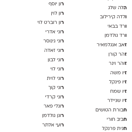
ר
ון יוסף
ה
ִלה שלג
ר
ון לוין
ו
לדה קירילוב
ר
ון רוברט לוי
ו
רד בבאי
ר
וני אדרי
ו
רד גולדמן
ר
וני גינוסר
ז
אב אנגלמאיר
ר
וני זאדה
ז
הר קורן
ר
וני לבון
ז
והר וינר
ר
וני לוי
ז
יו משה
ר
וני לוית
ז
יו פינקל
ר
וני קוך
ז
יו שמח
ר
וני קרדי
ז
יו שניידר
ר
ונלי פאר
ח
בורת הטושים
ר
ונן גולדמן
ח
ביב חורי
ר
ועי אלתר
ח
גית פרנקל