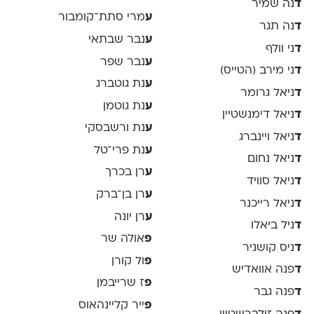
ד
נה שמיר
ע
מרי סתת־קומבור
ד
נה תגר
ע
נבר שבתאי
ד
ני וולף
ע
נבר שפר
ד
ני מירב (הטייס)
ע
נת גוטברג
ד
ניאל גרומר
ע
נת גוטמן
ד
ניאל דימנשטיין
ע
נת ורשבסקי
ד
ניאל ויינברג
ע
נת פרי־טל
ד
ניאל נחום
ע
רן בכרך
ד
ניאל סוויד
ע
רן בן־ברק
ד
ניאל רייכנר
ע
רן יונה
ד
ניל ביאלו
פ
אולה שר
ד
ניס קושניר
פ
ול קורן
ד
פנה אוואדיש
פ
ז שרייבמן
ד
פנה גבר
פ
ייר קליינהאוס