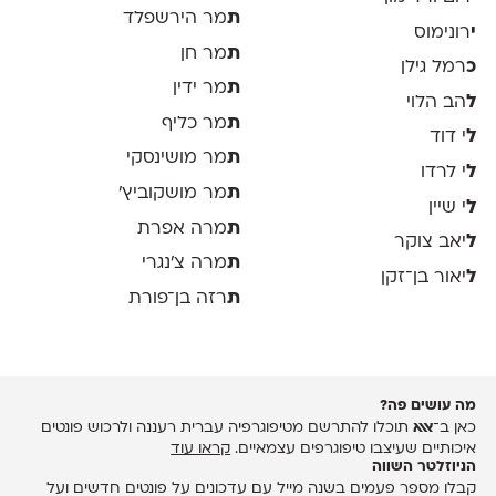
ת
מר הירשפלד
י
רונימוס
ת
מר חן
כ
רמל גילן
ת
מר ידין
ל
הב הלוי
ת
מר כליף
ל
י דוד
ת
מר מושינסקי
ל
י לרדו
ת
מר מושקוביץ'
ל
י שיין
ת
מרה אפרת
ל
יאב צוקר
ת
מרה צ׳נגרי
ל
יאור בן־זקן
ת
רזה בן־פורת
מה עושים פה?
כאן ב־
אאא
תוכלו להתרשם מטיפוגרפיה עברית רעננה ולרכוש פונטים
איכותיים שעיצבו טיפוגרפים עצמאיים.
קראו עוד
הניוזלטר השווה
קבלו מספר פעמים בשנה מייל עם עדכונים על פונטים חדשים ועל