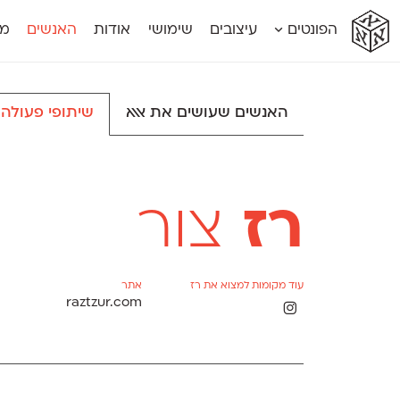
א
א
א
א
א
הפונטים
עיצובים
שימושי
אודות
האנשים
מג
א
אוונטה
אמביוולנטי קומפרסט
מוגרבי דיספל
אטלס
אמביוולנטי רחב
מוגרבי טקס
אינדקס
אנומליה
מכמורת
האנשים שעושים את אאא
שיתופי פעולה
אינדקס מונו
אסימון דו־לשוני
מכמורת מעו
אלמוני
אפק
מקומי
אלמוני צר
בר־לב
נוילנד
אמביוולנטי נורמל
גלוריה
סטנגה
אמביוולנטי צר
לוי
סינופסיס
רז
צור
עוד מקומות למצוא את רז
אתר
raztzur.com
Θ