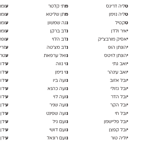
ט
מ
ע
ליה דריגס
תי קלטר
ומר
ט
מ
ע
ליה נוימן
תן שליטא
ומר
ט
נ
ע
קטיל
גה שמשון
ומר
י
נ
ע
איר ולדן
דב ברקן
ומר
י
נ
ע
אסיק מורבצ'יק
דב הלוי
ופר
י
נ
ע
הונתן הופ
דב מצ׳טה
זרי
י
נ
ע
הונתן לויטס
ואל ערפאת
טר
י
נ
ע
ואב גתי
וי נווה
ידו
י
נ
ע
ואב עינהר
וי ניימן
ידו
י
נ
ע
ובל אזוב
ועה ביו
ידו
י
נ
ע
ובל גזולי
ועה כהנא
ידו
י
נ
ע
ובל הדר
ועה לוי
ידו
י
נ
ע
ובל הקר
ועה שניר
ידן
י
נ
ע
ובל חי
ועה שפינט
ידן
י
נ
ע
ובל פליישמן
ועם גיל
ידן
י
נ
ע
ובל קפצן
ועם דושי
ידן
י
נ
ע
וליה טור
ועם רונאל
ידן