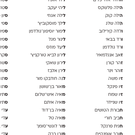
ה
ל
ס
חדר אדריכלים
יהי אופיר
טודיו
ה
ל
ס
ילה פלשקס
יהי יעקב
טוד
ה
ל
ס
ילה קוק
ילה אגוזי
יון
ה
ל
ס
ִלה שלג
ילך מוסקוביץ'
פי 
ו
ל
ס
לדה קירילוב
ימור יוסיפון־גולדמן
פיר
ו
ל
ס
רד בבאי
ינור מגל
פיר
ו
ל
ס
רד גולדמן
יעד מוזס
פיר 
ז
ל
ס
אב אנגלמאיר
ירון לביא טורקניץ׳
קר
ז
ל
ס
הר קורן
ירון שאקי
שה 
ז
ל
ס
והר וינר
ירן אלבז
שה 
ז
ל
ס
יו משה
נה חודבקו מור
תו 
ז
מ
ס
יו פינקל
אור בן־שושן
תו 
ז
מ
ס
יו שמח
איה איש־שלום
תיו
ז
מ
ס
יו שניידר
איה איתם
תיו
ח
מ
ע
בורת הטושים
איה בן־דוד
די א
ח
מ
ע
ביב חורי
איה טל
די 
ח
מ
ע
גית פרנקל
ור לוגשי־סומך
די 
ח
מ
ע
ובב אופנהיים
ורן ברק
די ו