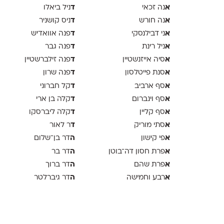
א
ד
נה זכאי
ניל ביאלו
א
ד
נה חורש
ניס קושניר
א
ד
ני דבילנסקי
פנה אוואדיש
א
ד
ניל רינת
פנה גבר
א
ד
סיה אייזנשטיין
פנה זילברשטיין
א
ד
סנת פייטלסון
פנה שרון
א
ד
סף ארביב
קל חברוני
א
ד
סף וינברום
קלה בן ארי
א
ד
סף קליין
קלה ליברסקו
א
ד
סתי מוריק
ר לאור
א
ה
פי קישון
דר בן־שלום
א
ה
פרת חסון דה־בוטן
דר בר
א
ה
פרת שהם
דר ברוך
א
ה
רבע וחמישה
דר גיברלטר