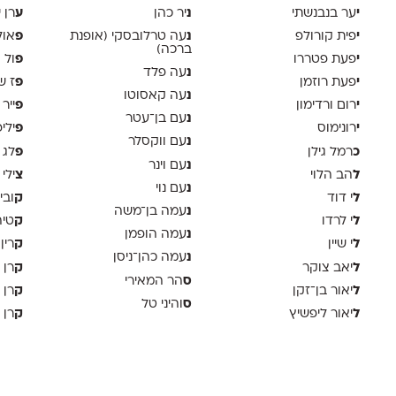
י
נ
ע
ער בנבנשתי
יר כהן
רן י
י
נ
פ
פית קורולפ
עה טרלובסקי (אופנת
אול
ברכה)
י
פ
פעת פטררו
ול 
נ
עה פלד
י
פ
פעת רוזמן
ז ש
נ
עה קאסוטו
י
פ
רום ורדימון
ייר
נ
עם בן־עטר
י
פ
רונימוס
ילי
נ
עם ווקסלר
כ
פ
רמל גילן
לג 
נ
עם וינר
ל
צ
הב הלוי
ילי 
נ
עם נוי
ל
ק
י דוד
ובי
נ
עמה בן־משה
ל
ק
י לרדו
טיה
נ
עמה הופמן
ל
ק
י שיין
רין
נ
עמה כהן־ניסן
ל
ק
יאב צוקר
רן 
ס
הר המאירי
ל
ק
יאור בן־זקן
רן 
ס
והיני טל
ל
ק
יאור ליפשיץ
רן 