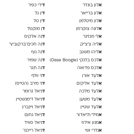
א
ד
לון בונדר
ידי כפיר
א
ד
לון ברייאר
ין גל
א
ד
לון מיטלמן
ין טל
א
ד
לונה צוקרמן
ן מוקטל
א
ד
לי מגזינר
נה אלקיס
א
ד
ליה צ׳צ׳יק
נה חכים־ברקוביץ׳
א
ד
ליהו משגב
נה נוף
א
ד
לכס בלנקי (Dase Boogie)
נה שמיר
א
ד
לכס פדואה
נה תגר
א
ד
לעד אורן
ני וולף
א
ד
לעד אליקים
ני מירב (הטייס)
א
ד
לעד מלכה
ניאל גרומר
א
ד
לעד משען
ניאל דימנשטיין
א
ד
לעד שטיין
ניאל ויינברג
א
ד
מילי ת׳יאדור
ניאל נחום
א
ד
מנון אילוז
ניאל סוויד
א
ד
נדרי ושי
ניאל רייכנר