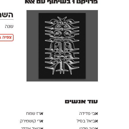
פרויקט 1 בשיתוף עם אאא
השתת
שנה
צפיה ב
עוד אנשים
א
א
בי פדידה
רז שמח
א
א
ביאל בסיל
רי קושמירק