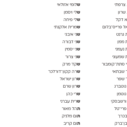
ש
 צרפתי
לומי אזולאי
ש
 שרון
לי ויסמן
ש
א דקל
לי פיחה
ש
ל פרייס־בלום
מרית אלקנתי
ש
 גרנט
ני איבגי
ש
 ממן
ני דבורה
ש
 נעמני
ני יסמין
ש
 שמעוני
ני צרור
ש
 סתת־קומבור
קד מרק
ש
 שבתאי
רה קקון־דורלכר
ש
 שפר
רון ישראל
ש
גוטברג
רון שרם
ש
גוטמן
רי כהן
ש
ורשבסקי
רית עברני
ת
פרי־טל
הל מאור
ת
בכרך
ום מלניק
ת
בן־ברק
ום קריב