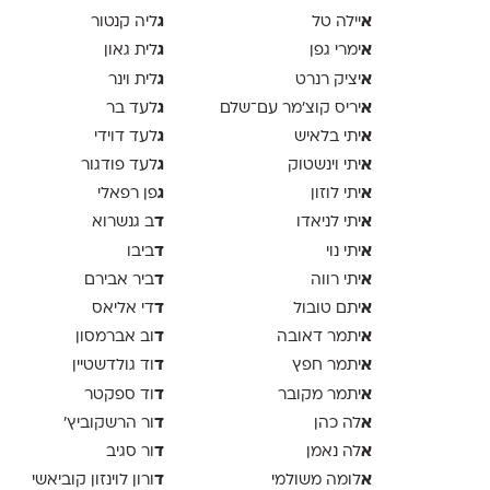
א
ג
יילה טל
ליה קנטור
א
ג
ימרי גפן
לית גאון
א
ג
יציק רנרט
לית וינר
א
ג
יריס קוצ׳מר עם־שלם
לעד בר
א
ג
יתי בלאיש
לעד דוידי
א
ג
יתי וינשטוק
לעד פודגור
א
ג
יתי לוזון
פן רפאלי
א
ד
יתי לניאדו
ב גנשרוא
א
ד
יתי נוי
ביבו
א
ד
יתי רווה
ביר אבירם
א
ד
יתם טובול
די אליאס
א
ד
יתמר דאובה
וב אברמסון
א
ד
יתמר חפץ
וד גולדשטיין
א
ד
יתמר מקובר
וד ספקטר
א
ד
לה כהן
ור הרשקוביץ׳
א
ד
לה נאמן
ור סגיב
א
ד
לומה משולמי
ורון לוינזון קוביאשי