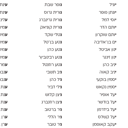
י
נ
ע
וניל
ופר שבת
ינת
י
נ
ע
ונתן פופר
ורית גרוס
ינת
י
נ
ע
וסי למל
ורית גרינברג
לינ
י
נ
ע
ותם הדר
ורית קוניאק
מיא
י
נ
ע
ותם שוקרון
טלי שקד
מית
י
נ
ע
ם בן־אדיבה
טע בן־טל
מית
י
נ
ע
נון אביטל
טע כהן
מית
י
נ
ע
נון זינגר
טע רבינוביץ׳
מית
י
נ
ע
ניב כהן
טע רוזנטל
מרי
י
נ
ע
ניב קאוה
יב תשבי
נבר
י
נ
ע
סמין בוקעי
יל כהן
נבר
י
נ
ע
סמין נקאש
ילי דביר
נת 
י
נ
ע
על אופיר
יצן קלוש
נת 
י
נ
ע
על בודשר
יצן רוזנברג
נת 
י
נ
ע
על בידרמן
יר ברטוב
נת 
י
נ
ע
על קשלס
יר הללי
רן 
י
נ
ע
עקב קאופמן
יר טובר
רן 