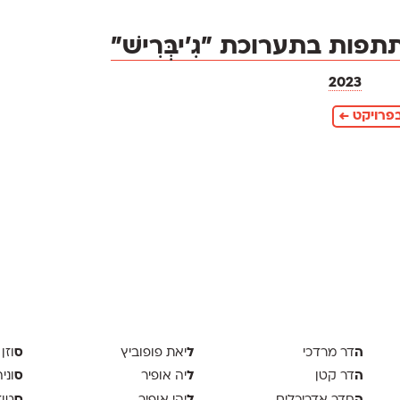
פות בתערוכת ״גִ׳יבְּרִישׁ״
2023
פרויקט ←
ה
ל
ס
דר מרדכי
יאת פופוביץ
וזן 
ה
ל
ס
דר קטן
יה אופיר
וני