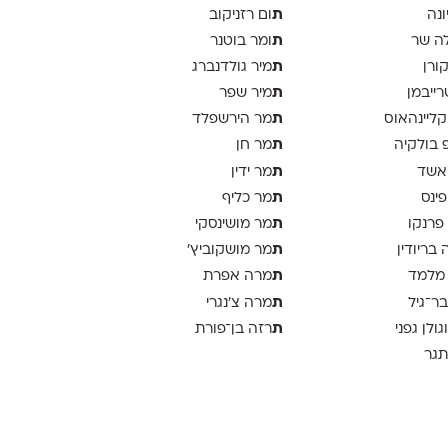
ת
ונה
ום רזניקוב
ת
ה שר
ומר בוטנר
ת
קורן
מיר גולדנברג
ת
רייבמן
מיר שפר
ת
 קליינהאוס
מר הירשפלד
ת
פ בולקיה
מר חן
ת
אשד
מר ידין
ת
פינס
מר כליף
ת
 פרנקו
מר מושינסקי
ת
 בריודין
מר מושקוביץ'
ת
 מלמד
מרה אפרת
ת
בר־גיל
מרה צ׳נגרי
ת
וגולן גפני
רזה בן־פורת
תגר