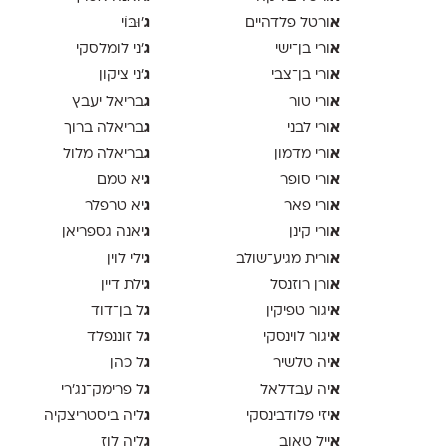
א
ג
ורטל פלדהיים
'וּבּוֹי
א
ג
ורי בן־ישי
׳ני לומלסקי
א
ג
ורי בן־צבי
׳ני ציקון
א
ג
ורי טור
בריאל יעבץ
א
ג
ורי לבני
בריאלה ברוך
א
ג
ורי מדמון
בריאלה מלול
א
ג
ורי סופר
יא טמם
א
ג
ורי פאר
יא טרפלר
א
ג
ורי קינן
יאנה גספריאן
א
ג
ורית מגיע־שולב
ילי לוין
א
ג
ורן רוזנסל
ילת דיין
א
ג
יגור טפיקין
ל בן־דוד
א
ג
יגור לוינסקי
ל זוננפלד
א
ג
יה טלשיר
ל כהן
א
ג
יה עבדלאל
ל פרימק־נג׳רי
א
ג
יזי פלודבינסקי
ליה ביסטריצקיה
א
ג
ייל טאוב
ליה לוז