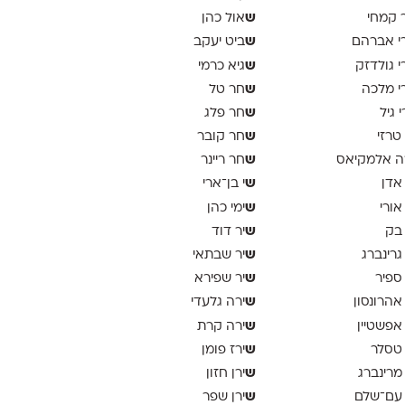
ש
 קמחי
אול כהן
ש
י אברהם
ביט יעקב
ש
י גולדזק
גיא כרמי
ש
י מלכה
חר טל
ש
י גיל
חר פלג
ש
 טרזי
חר קובר
ש
ה אלמקיאס
חר ריינר
ש
 אדן
י בן־ארי
ש
 אורי
ימי כהן
ש
 בק
יר דוד
ש
 גרינברג
יר שבתאי
ש
 ספיר
יר שפירא
ש
 אהרונסון
ירה גלעדי
ש
 אפשטיין
ירה קרת
ש
 טסלר
ירז פומן
ש
 מרינברג
ירן חזון
ש
 עם־שלם
ירן שפר