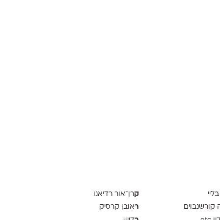
ק
בליי
רן־אור רדיאנו
ר
ה קורשנבוים
אובן קרסיק