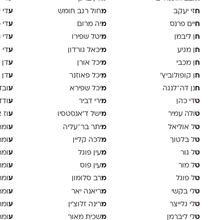
ח
מ
ע
זי יעקב
חול רגב חומש
די 
ח
מ
ע
יים פרנס
יה מרום
די 
ח
מ
ע
ן ליבמן
יטל שפירו
די 
ח
מ
ע
ן מגיע
יכאל גורדון
די 
ח
מ
ע
ן מכבי
יכל אורן
דן 
ח
מ
ע
ן קופולוביץ'
יכל פאוזנר
דן 
ח
מ
ע
נן דה־לנגה
יכל שפירא
ובד
ט
מ
ע
די כהן
ירי דביר
ודד
ט
מ
ע
ולה עמיר
ישל ד׳אנסטסיו
וז 
ט
מ
ע
ל אוליאל
יתר בר־עליה
ומר
ט
מ
ע
ל בלטוך
לכה קליין
ומר
ט
מ
ע
ל גור
עין פוגל
ומר
ט
מ
ע
ל מור
עין פוס
ומר
ט
מ
ע
ל פוגל
רב סלומון
ומר
ט
מ
ע
לי בקשי
ריאנה יאר
ומר
ט
מ
ע
לי גלייצר
רינה זלוצ׳ין
ומר
ט
מ
ע
לי ליברמן
שכית מאור
ומר