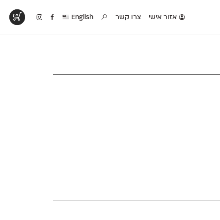
אזור אישי
צרו קשר
English
טים בפעולה
קטלוג להדפסה
טבלת השוואה
לראות עיצובים
לאלו שאוהבים לבחון
טבלה עם כל המאפיינים
פים שנעשו עם
פונטים על־גבי דף A4
של הפונטים שלנו זה
ונטים שלנו
לבן מולבן
לצד זה