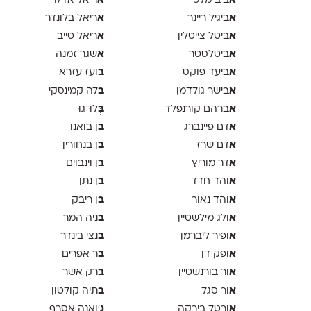
א
א
ביב מלכי
ריאל אדלר
א
א
ביגיל ריינר
ריאל בלונדר
א
א
ביטל צייטלין
ריאל טייב
א
א
ביטלסטר
שגר זמנה
א
ב
ביעד פוקס
ועז עזרא
א
ב
בישר גולדמן
לה קמינסקי
א
ב
ברהם קורנפלד
ְּלוּ־גוּ
א
ב
דם פיינברג
ן בואנו
א
ב
דם שרז
ן בנחורין
א
ב
דר מוריץ
ן וינבוים
א
ב
והד חדד
ן נתן
א
ב
והד נאור
ן ריבק
א
ב
ולג מילשטיין
ניה המר
א
ב
ופיר ליברמן
נצי בינדר
א
ב
ופק דן
ר אפרים
א
ב
ור בורנשטיין
רק אשר
א
ב
ור סגל
תיה קולטון
א
ג
ורטל בירקה
'ואנה אסרף