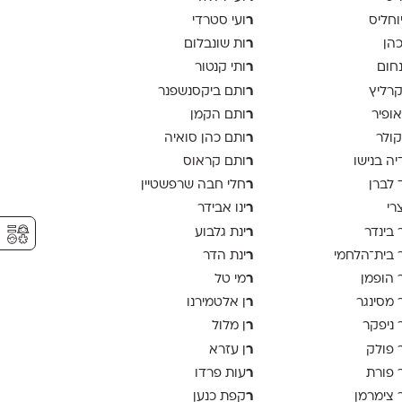
ר
יוחליס
ועי סטרדי
ר
כהן
ות שונבלום
ר
נחום
ותי קנטור
ר
קרליץ
ותם ביקסנשפנר
ר
אופיר
ותם הקמן
ר
קולר
ותם כהן סואיה
ר
יה בנישו
ותם קראוס
ר
 לברן
חלי חבה שרפשטיין
ר
צרי
ינו אבידר
⚥︎
ר
 בינדר
ינת גלבוע
ר
 בית־הלחמי
ינת הדר
ר
 הופמן
מי טל
ר
 מסינגר
ן אלטמירנו
ר
 ניפקר
ן מלול
ר
 פולק
ן עזרא
ר
 פורת
עות פרדו
ר
 צימרמן
קפת כנען