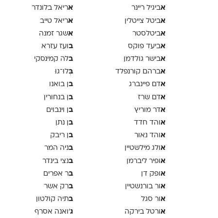
א
א
ביגיל ריינר
ריאל בלונדר
א
א
ביטל צייטלין
ריאל טייב
א
א
ביטלסטר
שגר זמנה
א
ב
ביעד פוקס
ועז עזרא
א
ב
בישר גולדמן
לה קמינסקי
א
ב
ברהם קורנפלד
ְּלוּ־גוּ
א
ב
דם פיינברג
ן בואנו
א
ב
דם שרז
ן בנחורין
א
ב
דר מוריץ
ן וינבוים
א
ב
והד חדד
ן נתן
א
ב
והד נאור
ן ריבק
א
ב
ולג מילשטיין
ניה המר
א
ב
ופיר ליברמן
נצי בינדר
א
ב
ופק דן
ר אפרים
א
ב
ור בורנשטיין
רק אשר
א
ב
ור סגל
תיה קולטון
א
ג
ורטל בירקה
'ואנה אסרף