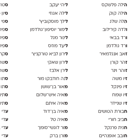
ה
ל
ס
ילה פלשקס
יהי יעקב
טוד
ה
ל
ס
ילה קוק
ילה אגוזי
יון
ה
ל
ס
ִלה שלג
ילך מוסקוביץ'
פי 
ו
ל
ס
לדה קירילוב
ימור יוסיפון־גולדמן
פיר
ו
ל
ס
רד בבאי
ינור מגל
פיר
ו
ל
ס
רד גולדמן
יעד מוזס
פיר 
ז
ל
ס
אב אנגלמאיר
ירון לביא טורקניץ׳
קר
ז
ל
ס
הר קורן
ירון שאקי
שה 
ז
ל
ס
והר וינר
ירן אלבז
שה 
ז
ל
ס
יו משה
נה חודבקו מור
תו 
ז
מ
ס
יו פינקל
אור בן־שושן
תו 
ז
מ
ס
יו שמח
איה איש־שלום
תיו
ז
מ
ס
יו שניידר
איה איתם
תיו
ח
מ
ע
בורת הטושים
איה בן־דוד
די א
ח
מ
ע
ביב חורי
איה טל
די 
ח
מ
ע
גית פרנקל
ור לוגשי־סומך
די 
ח
מ
ע
ובב אופנהיים
ורן ברק
די ו