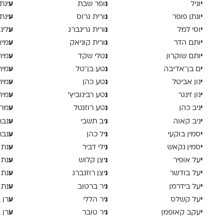
י
נ
ע
וניל
ופר שבת
ינת
י
נ
ע
ונתן פופר
ורית גרוס
ינת
י
נ
ע
וסי למל
ורית גרינברג
לינ
י
נ
ע
ותם הדר
ורית קוניאק
מיא
י
נ
ע
ותם שוקרון
טלי שקד
מית
י
נ
ע
ם בן־אדיבה
טע בן־טל
מית
י
נ
ע
נון אביטל
טע כהן
מית
י
נ
ע
נון זינגר
טע רבינוביץ׳
מית
י
נ
ע
ניב כהן
טע רוזנטל
מרי
י
נ
ע
ניב קאוה
יב תשבי
נבר
י
נ
ע
סמין בוקעי
יל כהן
נבר
י
נ
ע
סמין נקאש
ילי דביר
נת 
י
נ
ע
על אופיר
יצן קלוש
נת 
י
נ
ע
על בודשר
יצן רוזנברג
נת 
י
נ
ע
על בידרמן
יר ברטוב
נת 
י
נ
ע
על קשלס
יר הללי
רן 
י
נ
ע
עקב קאופמן
יר טובר
רן 