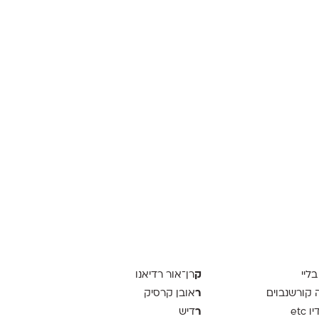
ק
בליי
רן־אור רדיאנו
ר
ה קורשנבוים
אובן קרסיק
ר
 etc
דיש