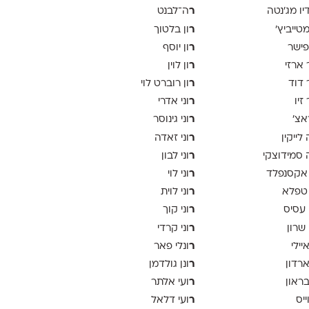
ר
יו מג'נטה
ה־לבנט
ר
 מטייביץ׳
ון בלטוך
ר
פישר
ון יוסף
ר
 ארזי
ון לוין
ר
 דוד
ון רוברט לוי
ר
זיו
וני אדרי
ר
אצ׳
וני גינוסר
ר
לייקין
וני זאדה
ר
סמידוצקי
וני לבון
ר
אקסנפלד
וני לוי
ר
טפלא
וני לוית
ר
 עסיס
וני קוך
ר
 שרון
וני קרדי
ר
יילי
ונלי פאר
ר
ארדון
ונן גולדמן
ר
בראון
ועי אלתר
ר
ייס
ועי דלאל