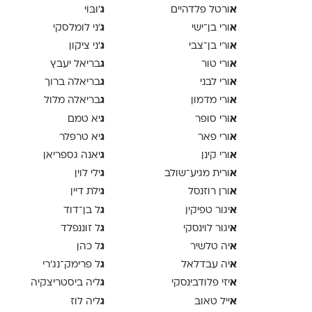
א
ג
ורטל פלדהיים
'וּבּוֹי
א
ג
ורי בן־ישי
׳ני לומלסקי
א
ג
ורי בן־צבי
׳ני ציקון
א
ג
ורי טור
בריאל יעבץ
א
ג
ורי לבני
בריאלה ברוך
א
ג
ורי מדמון
בריאלה מלול
א
ג
ורי סופר
יא טמם
א
ג
ורי פאר
יא טרפלר
א
ג
ורי קינן
יאנה גספריאן
א
ג
ורית מגיע־שולב
ילי לוין
א
ג
ורן רוזנסל
ילת דיין
א
ג
יגור טפיקין
ל בן־דוד
א
ג
יגור לוינסקי
ל זוננפלד
א
ג
יה טלשיר
ל כהן
א
ג
יה עבדלאל
ל פרימק־נג׳רי
א
ג
יזי פלודבינסקי
ליה ביסטריצקיה
א
ג
ייל טאוב
ליה לוז