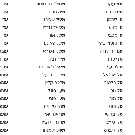
ח
מ
ע
זי יעקב
חול רגב חומש
די 
ח
מ
ע
יים פרנס
יה מרום
די 
ח
מ
ע
ן ליבמן
יטל שפירו
די 
ח
מ
ע
ן מגיע
יכאל גורדון
די 
ח
מ
ע
ן מכבי
יכל אורן
דן 
ח
מ
ע
ן קופולוביץ'
יכל פאוזנר
דן 
ח
מ
ע
נן דה־לנגה
יכל שפירא
ובד
ט
מ
ע
די כהן
ירי דביר
ודד
ט
מ
ע
ולה עמיר
ישל ד׳אנסטסיו
וז 
ט
מ
ע
ל אוליאל
יתר בר־עליה
ומר
ט
מ
ע
ל בלטוך
לכה קליין
ומר
ט
מ
ע
ל גור
עין פוגל
ומר
ט
מ
ע
ל מור
עין פוס
ומר
ט
מ
ע
ל פוגל
רב סלומון
ומר
ט
מ
ע
לי בקשי
ריאנה יאר
ומר
ט
מ
ע
לי גלייצר
רינה זלוצ׳ין
ומר
ט
מ
ע
לי ליברמן
שכית מאור
ומר