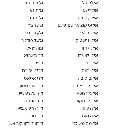
א
ג
יילה טל
ליה קנטור
א
ג
ימרי גפן
לית גאון
א
ג
יציק רנרט
לית וינר
א
ג
יריס קוצ׳מר עם־שלם
לעד בר
א
ג
יתי בלאיש
לעד דוידי
א
ג
יתי וינשטוק
לעד פודגור
א
ג
יתי לוזון
פן רפאלי
א
ד
יתי לניאדו
ב גנשרוא
א
ד
יתי נוי
ביבו
א
ד
יתי רווה
ביר אבירם
א
ד
יתם טובול
די אליאס
א
ד
יתמר דאובה
וב אברמסון
א
ד
יתמר חפץ
וד גולדשטיין
א
ד
יתמר מקובר
וד ספקטר
א
ד
לה כהן
ור הרשקוביץ׳
א
ד
לה נאמן
ור סגיב
א
ד
לומה משולמי
ורון לוינזון קוביאשי