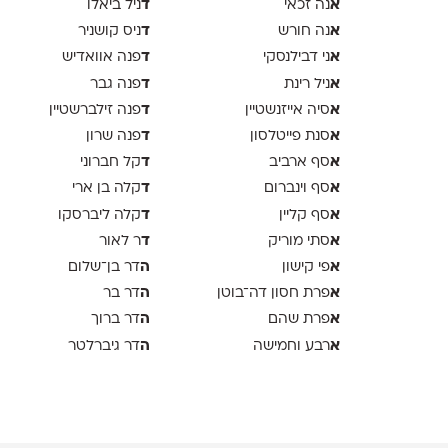
א
ד
נה זכאי
ניל ביאלו
א
ד
נה חורש
ניס קושניר
א
ד
ני דבילנסקי
פנה אוואדיש
א
ד
ניל רינת
פנה גבר
א
ד
סיה אייזנשטיין
פנה זילברשטיין
א
ד
סנת פייטלסון
פנה שרון
א
ד
סף ארביב
קל חברוני
א
ד
סף וינברום
קלה בן ארי
א
ד
סף קליין
קלה ליברסקו
א
ד
סתי מוריק
ר לאור
א
ה
פי קישון
דר בן־שלום
א
ה
פרת חסון דה־בוטן
דר בר
א
ה
פרת שהם
דר ברוך
א
ה
רבע וחמישה
דר גיברלטר