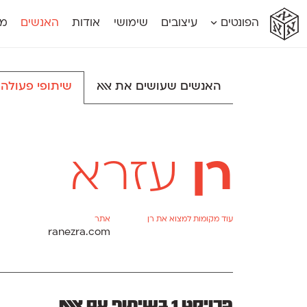
א
א
א
א
א
הפונטים
עיצובים
שימושי
אודות
האנשים
מג
א
אוונטה
אמביוולנטי קומפרסט
מוגרבי דיספל
אטלס
אמביוולנטי רחב
מוגרבי טקס
אינדקס
אנומליה
מכמורת
האנשים שעושים את אאא
שיתופי פעולה
אינדקס מונו
אסימון דו־לשוני
מכמורת מעו
אלמוני
אפק
מקומי
אלמוני צר
בר־לב
נוילנד
אמביוולנטי נורמל
גלוריה
סטנגה
אמביוולנטי צר
לוי
סינופסיס
רן
עזרא
עוד מקומות למצוא את רן
אתר
ranezra.com
פרויקט 1 בשיתוף עם אאא