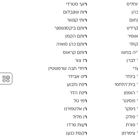
ר
יוחליס
ועי סטרדי
ר
כהן
ות שונבלום
ר
נחום
ותי קנטור
ר
קרליץ
ותם ביקסנשפנר
ר
אופיר
ותם הקמן
ר
קולר
ותם כהן סואיה
ר
יה בנישו
ותם קראוס
ר
 לברן
ז צור
ר
צרי
חלי חבה שרפשטיין
⚥︎
ר
 בינדר
ינו אבידר
ר
 בית־הלחמי
ינת גלבוע
ר
 הופמן
ינת הדר
ר
 מסינגר
מי טל
ר
 ניפקר
ן אלטמירנו
ר
 פולק
ן מלול
ר
 פורת
עות פרדו
ר
 צימרמן
קפת כנען