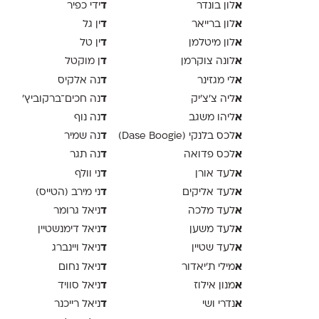
א
ד
לון בונדר
ידי כפיר
א
ד
לון ברייאר
ין גל
א
ד
לון מיטלמן
ין טל
א
ד
לונה צוקרמן
ן מוקטל
א
ד
לי מגזינר
נה אלקיס
א
ד
ליה צ׳צ׳יק
נה חכים־ברקוביץ׳
א
ד
ליהו משגב
נה נוף
א
ד
לכס בלנקי (Dase Boogie)
נה שמיר
א
ד
לכס פדואה
נה תגר
א
ד
לעד אורן
ני וולף
א
ד
לעד אליקים
ני מירב (הטייס)
א
ד
לעד מלכה
ניאל גרומר
א
ד
לעד משען
ניאל דימנשטיין
א
ד
לעד שטיין
ניאל ויינברג
א
ד
מילי ת׳יאדור
ניאל נחום
א
ד
מנון אילוז
ניאל סוויד
א
ד
נדרי ושי
ניאל רייכנר