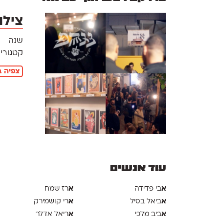
צילו
שנה
קטגוריו
צפיה ב
עוד אנשים
א
א
בי פדידה
רז שמח
א
א
ביאל בסיל
רי קושמירק
א
א
ביב מלכי
ריאל אדלר