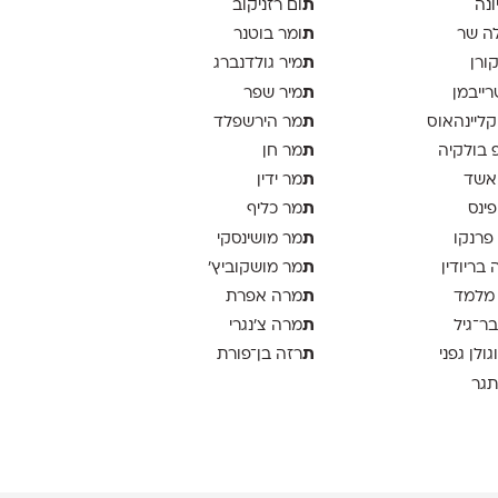
ת
ונה
ום רזניקוב
ת
ה שר
ומר בוטנר
ת
קורן
מיר גולדנברג
ת
רייבמן
מיר שפר
ת
 קליינהאוס
מר הירשפלד
ת
פ בולקיה
מר חן
ת
אשד
מר ידין
ת
פינס
מר כליף
ת
 פרנקו
מר מושינסקי
ת
 בריודין
מר מושקוביץ'
ת
 מלמד
מרה אפרת
ת
בר־גיל
מרה צ׳נגרי
ת
וגולן גפני
רזה בן־פורת
תגר