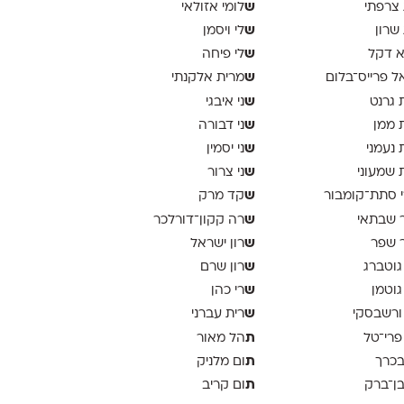
ש
 צרפתי
לומי אזולאי
ש
 שרון
לי ויסמן
ש
א דקל
לי פיחה
ש
ל פרייס־בלום
מרית אלקנתי
ש
 גרנט
ני איבגי
ש
 ממן
ני דבורה
ש
 נעמני
ני יסמין
ש
 שמעוני
ני צרור
ש
 סתת־קומבור
קד מרק
ש
 שבתאי
רה קקון־דורלכר
ש
 שפר
רון ישראל
ש
גוטברג
רון שרם
ש
גוטמן
רי כהן
ש
ורשבסקי
רית עברני
ת
פרי־טל
הל מאור
ת
בכרך
ום מלניק
ת
בן־ברק
ום קריב