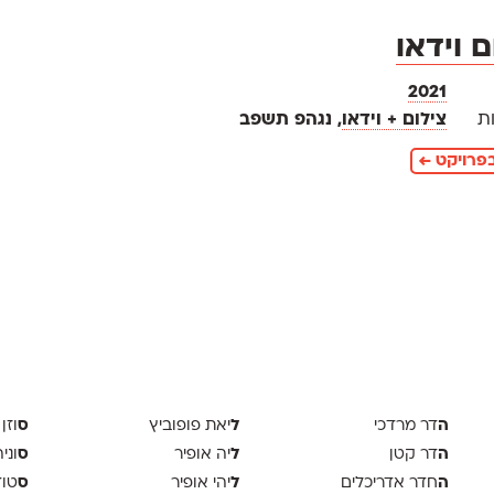
ם וידאו
2021
ת
צילום + וידאו
, נגהפ תשפב
פרויקט ←
ה
ל
ס
דר מרדכי
יאת פופוביץ
וזן 
ה
ל
ס
דר קטן
יה אופיר
וני
ה
ל
ס
חדר אדריכלים
יהי אופיר
טודיו