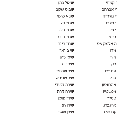
ש
 קמחי
אול כהן
ש
י אברהם
ביט יעקב
ש
י גולדזק
גיא כרמי
ש
י מלכה
חר טל
ש
י גיל
חר פלג
ש
 טרזי
חר קובר
ש
ה אלמקיאס
חר ריינר
ש
 אדן
י בן־ארי
ש
 אורי
ימי כהן
ש
 בק
יר דוד
ש
 גרינברג
יר שבתאי
ש
 ספיר
יר שפירא
ש
 אהרונסון
ירה גלעדי
ש
 אפשטיין
ירה קרת
ש
 טסלר
ירז פומן
ש
 מרינברג
ירן חזון
ש
 עם־שלם
ירן שפר