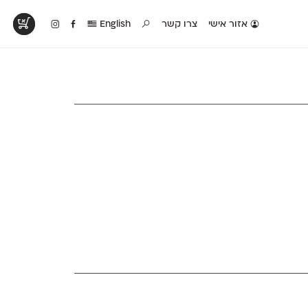
אזור אישי
צרו קשר
English
טים בפעולה
קטלוג להדפסה
טבלת השוואה
לראות עיצובים
לאלו שאוהבים לבחון
טבלה עם כל המאפיינים
פים שנעשו עם
פונטים על־גבי דף A4
של הפונטים שלנו זה
ונטים שלנו
לבן מולבן
לצד זה