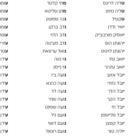
ט
מ
ע
ליה דריגס
תי קלטר
ומר
ט
מ
ע
ליה נוימן
תן שליטא
ומר
ט
נ
ע
קטיל
גה שמשון
ומר
י
נ
ע
איר ולדן
דב ברקן
ומר
י
נ
ע
אסיק מורבצ'יק
דב הלוי
ופר
י
נ
ע
הונתן הופ
דב מצ׳טה
זרי
י
נ
ע
הונתן לויטס
ואל ערפאת
טר
י
נ
ע
ואב גתי
וי נווה
ידו
י
נ
ע
ואב עינהר
וי ניימן
ידו
י
נ
ע
ובל אזוב
ועה ביו
ידו
י
נ
ע
ובל גזולי
ועה כהנא
ידו
י
נ
ע
ובל הדר
ועה לוי
ידו
י
נ
ע
ובל הקר
ועה שניר
ידן
י
נ
ע
ובל חי
ועה שפינט
ידן
י
נ
ע
ובל פליישמן
ועם גיל
ידן
י
נ
ע
ובל קפצן
ועם דושי
ידן
י
נ
ע
וליה טור
ועם רונאל
ידן