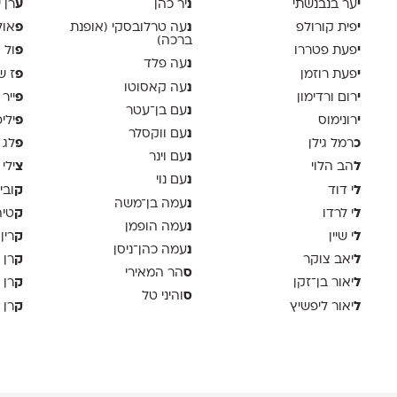
י
נ
ע
ער בנבנשתי
יר כהן
רן י
י
נ
פ
פית קורולפ
עה טרלובסקי (אופנת
אול
ברכה)
י
פ
פעת פטררו
ול 
נ
עה פלד
י
פ
פעת רוזמן
ז ש
נ
עה קאסוטו
י
פ
רום ורדימון
ייר
נ
עם בן־עטר
י
פ
רונימוס
ילי
נ
עם ווקסלר
כ
פ
רמל גילן
לג 
נ
עם וינר
ל
צ
הב הלוי
ילי 
נ
עם נוי
ל
ק
י דוד
ובי
נ
עמה בן־משה
ל
ק
י לרדו
טיה
נ
עמה הופמן
ל
ק
י שיין
רין
נ
עמה כהן־ניסן
ל
ק
יאב צוקר
רן 
ס
הר המאירי
ל
ק
יאור בן־זקן
רן 
ס
והיני טל
ל
ק
יאור ליפשיץ
רן 