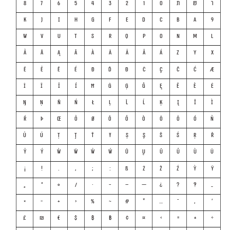
ר
ש
ת
0
1
2
3
4
5
6
7
8
K
J
I
H
G
F
E
D
C
B
A
9
W
V
U
T
S
R
Q
P
O
N
M
L
Ã
Å
Ą
Ā
À
Ä
Â
Ă
Á
Z
Y
X
Ë
Ê
Ě
É
Đ
Ď
Ð
Ċ
Ç
Č
Ć
Æ
İ
Ï
Î
Í
Ħ
Ġ
Ģ
Ğ
Ę
Ē
È
Ė
Ŋ
Ņ
Ň
Ń
Ł
Ļ
Ľ
Ĺ
Ķ
Į
Ī
Ì
Ŕ
Þ
Œ
Õ
Ø
Ō
Ő
Ò
Ö
Ô
Ó
Ñ
Û
Ú
Ț
Ţ
Ť
Ŧ
Ș
Ş
Š
Ś
Ŗ
Ř
Ŷ
Ý
Ẁ
Ẅ
Ŵ
Ẃ
Ů
Ų
Ū
Ű
Ù
Ü
¡
!
.
,
;
:
ß
Ż
Ž
Ź
Ỳ
Ÿ
„
"
•
/
·
-
–
—
¿
?
‽
_
’
‚
־
…
*
#
~
%
<
+
−
×
£
₪
€
$
₿
฿
¢
¤
>
=
±
÷