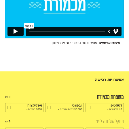
עיצוב ואנימציה
עופר וינטר, סטודיו דוב אברמסון
אפשרויות רכישה
משפחת מכמורת
₪
0
דסקטופ
וובפונט
אפליקציה
1-2 מחשבים
30,000 צפיות עמודים
5,000 הורדות
משקל אולטרה־לייט
₪
0