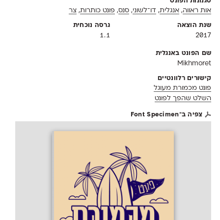
סגנונות הפונט
אות ראווה
,
אנגלית
,
דו־לשוני
,
סנס
,
פונט כותרות
,
צר
שנת הוצאה
גרסה נוכחית
1.1
2017
שם הפונט באנגלית
Mikhmoret
קישורים רלוונטיים
פונט מכמורת מעוגל
השלט שהפך לפונט
צפיה ב־Font Specimen