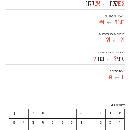
אש
קלון
אש
קלון
←
ליגטורות סודיות
בע״מ
בע״מ
←
ליגטורות סטנדרטיות
!?
!?
←
סימנים בגבהים שונים
מתי
?
מתי
?
←
אפס מלוכסן
0
0
←
מפת תווים
א
ב
ג
ד
ה
ו
ז
ח
ט
י
כ
ך
ל
מ
ם
נ
ן
ס
ע
פ
ף
צ
ץ
ק