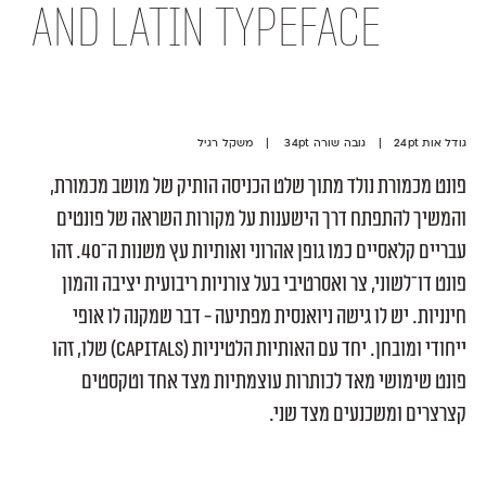
and Latin typeface
גודל אות 24pt | גובה שורה 34pt | משקל רגיל
פונט מכמורת נולד מתוך שלט הכניסה הותיק של מושב מכמורת,
והמשיך להתפתח דרך הישענות על מקורות השראה של פונטים
עבריים קלאסיים כמו גופן אהרוני ואותיות עץ משנות ה־40. זהו
פונט דו־לשוני, צר ואסרטיבי בעל צורניות ריבועית יציבה והמון
חינניות. יש לו גישה ניואנסית מפתיעה - דבר שמקנה לו אופי
ייחודי ומובחן. יחד עם האותיות הלטיניות (Capitals) שלו, זהו
פונט שימושי מאד לכותרות עוצמתיות מצד אחד וטקסטים
קצרצרים ומשכנעים מצד שני.