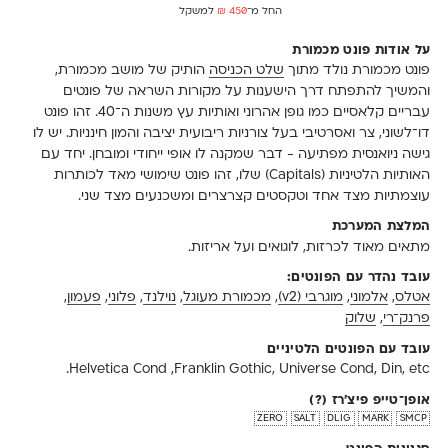
החל מ־
450
₪
למשקל
על אודות פונט מכמורת
פונט מכמורת נולד מתוך
שלט הכניסה
הותיק של מושב מכמורת,
והמשיך להתפתח דרך הישענות על מקורות השראה של פונטים
עבריים קלאסיים כמו גופן אהרוני ואותיות עץ משנות ה־40. זהו פונט
דו־לשוני, צר ואסרטיבי בעל צורניות ריבועית יציבה והמון חינניות. יש לו
גישה ניואנסית מפתיעה - דבר שמקנה לו אופי ייחודי ומובחן. יחד עם
האותיות הלטיניות (Capitals) שלו, זהו פונט שימושי מאד לכותרות
עוצמתיות מצד אחד וטקסטים קצרצרים ומשכנעים מצד שני.
המלצת המערכת
מתאים מאוד לכרזות, לוגואים ועל אריזות.
עובד נהדר עם הפונטים:
אטלס
,
אלמוני
,
מוגרבי (v2)
,
מכמורת מעוגל
,
נוילנד
,
פלוני
,
פעמון
,
פרנק־רי
,
שלוק
עובד עם הפונטים הלטיניים
Helvetica Cond ,Franklin Gothic, Universe Cond, Din, etc.
אופן־טייפ פיצ'רז
(?)
zero
salt
dlig
mark
smcp