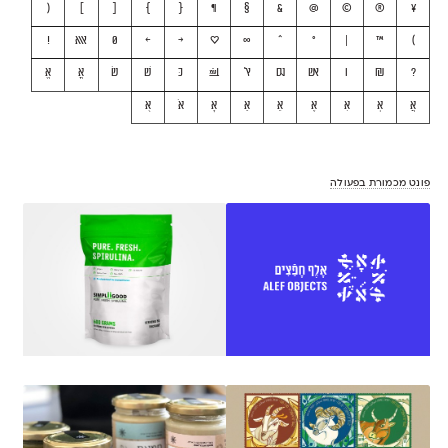
(
]
[
}
{
¶
§
&
@
©
®
¥
)
™
|
°
^
∞
♥
→
←
0
אאא
!
?
₪
|
אש
וגם
אל
בע״מ
כּ
שׁ
שׂ
אֳ
אֱ
אֲ
אְ
אִ
אֶ
אֵ
אַ
אָ
אֹ
אֻ
פונט מכמורת בפעולה