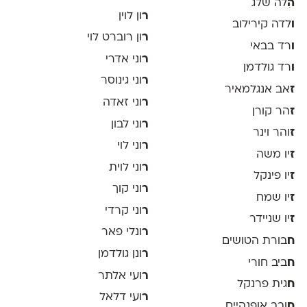
ה
ִלה שלג
ר
ון לוין
ו
לדה קירילוב
ר
ון רוברט לוי
ו
רד בבאי
ר
וני אדרי
ו
רד גולדמן
ר
וני גינוסר
ז
אב אנגלמאיר
ר
וני זאדה
ז
הר קורן
ר
וני לבון
ז
והר וינר
ר
וני לוי
ז
יו משה
ר
וני לוית
ז
יו פינקל
ר
וני קוך
ז
יו שמח
ר
וני קרדי
ז
יו שניידר
ר
ונלי פאר
ח
בורת הטושים
ר
ונן גולדמן
ח
ביב חורי
ר
ועי אלתר
ח
גית פרנקל
ר
ועי דלאל
ח
ובב אופנהיים