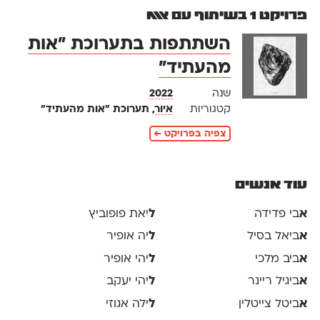
פרויקט 1 בשיתוף עם אאא
השתתפות בתערוכת ״אות
מהעתיד״
שנה
2022
קטגוריות
איור
, תערוכת ״אות מהעתיד״
צפיה בפרויקט ←
עוד אנשים
א
בי פדידה
ל
יאת פופוביץ
א
ביאל בסיל
ל
יה אופיר
א
ביב מלכי
ל
יהי אופיר
א
ביגיל ריינר
ל
יהי יעקב
א
ביטל צייטלין
ל
ילה אגוזי