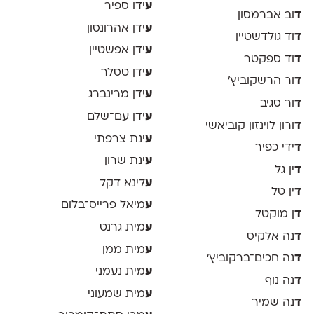
ע
ידו ספיר
ד
וב אברמסון
ע
ידן אהרונסון
ד
וד גולדשטיין
ע
ידן אפשטיין
ד
וד ספקטר
ע
ידן טסלר
ד
ור הרשקוביץ׳
ע
ידן מרינברג
ד
ור סגיב
ע
ידן עם־שלם
ד
ורון לוינזון קוביאשי
ע
ינת צרפתי
ד
ידי כפיר
ע
ינת שרון
ד
ין גל
ע
לינא דקל
ד
ין טל
ע
מיאל פרייס־בלום
ד
ן מוקטל
ע
מית גרנט
ד
נה אלקיס
ע
מית ממן
ד
נה חכים־ברקוביץ׳
ע
מית נעמני
ד
נה נוף
ע
מית שמעוני
ד
נה שמיר