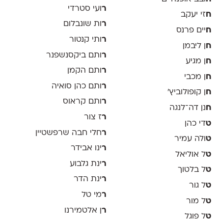
ר
ועי סטרדי
ח
זי יעקב
ר
ות שונבלום
ח
יים פרנס
ר
ותי קנטור
ח
ן ליבמן
ר
ותם ביקסנשפנר
ח
ן מגיע
ר
ותם הקמן
ח
ן מכבי
ר
ותם כהן סואיה
ח
ן קופולוביץ'
ר
ותם קראוס
ח
נן דה־לנגה
ר
ז צור
ט
די כהן
ר
חלי חבה שרפשטיין
ט
ולה עמיר
ר
ינו אבידר
ט
ל אוליאל
ר
ינת גלבוע
ט
ל בלטוך
ר
ינת הדר
ט
ל גור
ר
מי טל
ט
ל מור
ר
ן אלטמירנו
ט
ל פוגל