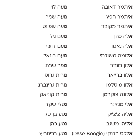
א
יתמר דאובה
נ
ועה לוי
א
יתמר חפץ
נ
ועה שניר
א
יתמר מקובר
נ
ועה שפינט
א
לה כהן
נ
ועם גיל
א
לה נאמן
נ
ועם דושי
א
לומה משולמי
נ
ועם רונאל
א
לון בונדר
נ
ופר שבת
א
לון ברייאר
נ
ורית גרוס
א
לון מיטלמן
נ
ורית גרינברג
א
לונה צוקרמן
נ
ורית קוניאק
א
לי מגזינר
נ
טלי שקד
א
ליה צ׳צ׳יק
נ
טע בן־טל
א
ליהו משגב
נ
טע כהן
א
לכס בלנקי (Dase Boogie)
נ
טע רבינוביץ׳