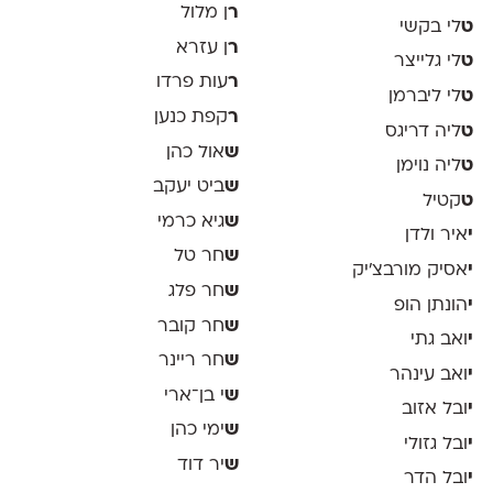
ר
ן מלול
ט
לי בקשי
ר
ן עזרא
ט
לי גלייצר
ר
עות פרדו
ט
לי ליברמן
ר
קפת כנען
ט
ליה דריגס
ש
אול כהן
ט
ליה נוימן
ש
ביט יעקב
ט
קטיל
ש
גיא כרמי
י
איר ולדן
ש
חר טל
י
אסיק מורבצ'יק
ש
חר פלג
י
הונתן הופ
ש
חר קובר
י
ואב גתי
ש
חר ריינר
י
ואב עינהר
ש
י בן־ארי
י
ובל אזוב
ש
ימי כהן
י
ובל גזולי
ש
יר דוד
י
ובל הדר