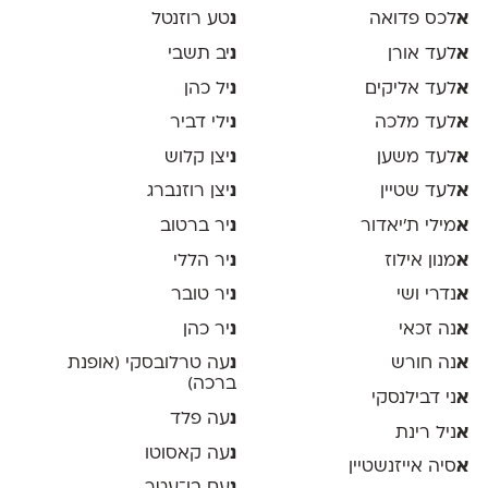
א
לכס פדואה
נ
טע רוזנטל
א
לעד אורן
נ
יב תשבי
א
לעד אליקים
נ
יל כהן
א
לעד מלכה
נ
ילי דביר
א
לעד משען
נ
יצן קלוש
א
לעד שטיין
נ
יצן רוזנברג
א
מילי ת׳יאדור
נ
יר ברטוב
א
מנון אילוז
נ
יר הללי
א
נדרי ושי
נ
יר טובר
א
נה זכאי
נ
יר כהן
א
נה חורש
נ
עה טרלובסקי (אופנת
ברכה)
א
ני דבילנסקי
נ
עה פלד
א
ניל רינת
נ
עה קאסוטו
א
סיה אייזנשטיין