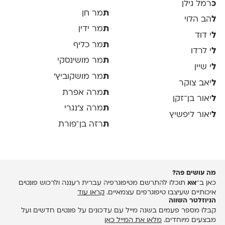
כ
רמל גילן
ת
מר חן
ל
הב הלוי
ת
מר ידין
ל
י דוד
ת
מר כליף
ל
י לרדו
ת
מר מושינסקי
ל
י שיין
ת
מר מושקוביץ'
ל
יאב צוקר
ת
מרה אפרת
ל
יאור בן־זקן
ת
מרה צ׳נגרי
ל
יאור ליפשיץ
ת
רזה בן־פורת
מה עושים פה?
כאן ב־
אאא
תוכלו להתרשם מטיפוגרפיה עברית רעננה ולרכוש פונטים
איכותיים שעיצבו טיפוגרפים עצמאיים.
קראו עוד
הניוזלטר השווה
קבלו מספר פעמים בשנה מייל עם עדכונים על פונטים חדשים ועל
מבצעים מיוחדים.
מלאו את המייל כאן