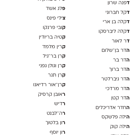
ד
פנה שרון
פ
לג אשד
ד
קל חברוני
צ
ילי פינס
ד
קלה בן ארי
ק
ובי פרנקו
ד
קלה ליברסקו
ק
טיה בריודין
ד
ר לאור
ק
רין מלמד
ה
דר בן־שלום
ק
רן בר־גיל
ה
דר בר
ק
רן וגולן גפני
ה
דר ברוך
ק
רן תגר
ה
דר גיברלטר
ק
רן־אור רדיאנו
ה
דר מרדכי
ר
אובן קרסיק
ה
דר קטן
ר
דיש
ה
חדר אדריכלים
ר
ה־לבנט
ה
ילה פלשקס
ר
ון בלטוך
ה
ילה קוק
ר
ון יוסף