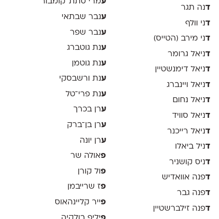
ע
מרי סתת־קומבור
ד
נה תגר
ע
נבר שבתאי
ד
ני וולף
ע
נבר שפר
ד
ני מירב (הטייס)
ע
נת גוטברג
ד
ניאל גרומר
ע
נת גוטמן
ד
ניאל דימנשטיין
ע
נת ורשבסקי
ד
ניאל ויינברג
ע
נת פרי־טל
ד
ניאל נחום
ע
רן בכרך
ד
ניאל סוויד
ע
רן בן־ברק
ד
ניאל רייכנר
ע
רן יונה
ד
ניל ביאלו
פ
אולה שר
ד
ניס קושניר
פ
ול קורן
ד
פנה אוואדיש
פ
ז שרייבמן
ד
פנה גבר
פ
ייר קליינהאוס
ד
פנה זילברשטיין
פ
יליפ בולקיה