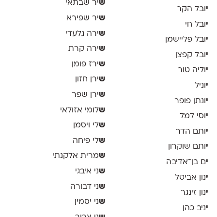
ש
יר שבתאי
י
ובל הקר
ש
יר שפירא
י
ובל חי
ש
ירה גלעדי
י
ובל פליישמן
ש
ירה קרת
י
ובל קפצן
ש
ירז פומן
י
וליה טור
ש
ירן חזון
י
וניל
ש
ירן שפר
י
ונתן פופר
ש
לומי אזולאי
י
וסי למל
ש
לי ויסמן
י
ותם הדר
ש
לי פיחה
י
ותם שוקרון
ש
מרית אלקנתי
י
ם בן־אדיבה
ש
ני איבגי
י
נון אביטל
ש
ני דבורה
י
נון זינגר
ש
ני יסמין
י
ניב כהן