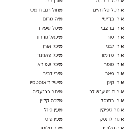
א
ורטל בירקה
מ
ורן ברק
א
ורטל פלדהיים
מ
חול רגב חומש
א
ורי בן־ישי
מ
יה מרום
א
ורי בן־צבי
מ
יטל שפירו
א
ורי טור
מ
יכאל גורדון
א
ורי לבני
מ
יכל אורן
א
ורי מדמון
מ
יכל פאוזנר
א
ורי סופר
מ
יכל שפירא
א
ורי פאר
מ
ירי דביר
א
ורי קינן
מ
ישל ד׳אנסטסיו
א
ורית מגיע־שולב
מ
יתר בר־עליה
א
ורן רוזנסל
מ
לכה קליין
א
יגור טפיקין
מ
עין פוגל
א
יגור לוינסקי
מ
עין פוס
א
יה טלשיר
מ
רב סלומון