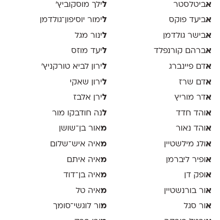
א
ביטלסטר
ל
ילך מוסקוביץ'
א
ביעד פוקס
ל
ימור יוסיפון־גולדמן
א
בישר גולדמן
ל
ינור מגל
א
ברהם קורנפלד
ל
יעד מוזס
א
דם פיינברג
ל
ירון לביא טורקניץ׳
א
דם שרז
ל
ירון שאקי
א
דר מוריץ
ל
ירן אלבז
א
והד חדד
ל
נה חודבקו מור
א
והד נאור
מ
אור בן־שושן
א
ולג מילשטיין
מ
איה איש־שלום
א
ופיר ליברמן
מ
איה איתם
א
ופק דן
מ
איה בן־דוד
א
ור בורנשטיין
מ
איה טל
א
ור סגל
מ
ור לוגשי־סומך