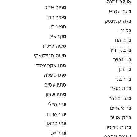
א
שגר זמנה
ס
פיר ארזי
ב
ועז עזרא
ס
פיר דוד
ב
לה קמינסקי
ס
פיר זיו
ב
ְּלוּ־גוּ
ס
קראצ׳
ב
ן בואנו
ס
שה לייקין
ב
ן בנחורין
ס
שה סמידוצקי
ב
ן וינבוים
ס
תו אקסנפלד
ב
ן נתן
ס
תו טפלא
ב
ן ריבק
ס
תיו עסיס
ב
ניה המר
ס
תיו שרון
ב
נצי בינדר
ע
די איילי
ב
ר אפרים
ע
די ארדון
ב
רק אשר
ע
די בראון
ב
תיה קולטון
ע
די וייס