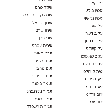
ש
ני צרור
י
ניב קאוה
ש
קד מרק
י
סמין בוקעי
ש
רה קקון־דורלכר
י
סמין נקאש
ש
רון ישראל
י
על אופיר
ש
רון שרם
י
על בודשר
ש
רי כהן
י
על בידרמן
ש
רית עברני
י
על קשלס
ת
הל מאור
י
עקב קאופמן
ת
ום מלניק
י
ער בנבנשתי
ת
ום קריב
י
פית קורולפ
ת
ום רזניקוב
י
פעת פטררו
ת
ומר בוטנר
י
פעת רוזמן
ת
מיר גולדנברג
י
רום ורדימון
ת
מיר שפר
י
רונימוס
ת
מר הירשפלד