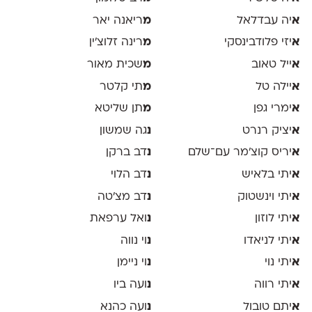
א
יה עבדלאל
מ
ריאנה יאר
א
יזי פלודבינסקי
מ
רינה זלוצ׳ין
א
ייל טאוב
מ
שכית מאור
א
יילה טל
מ
תי קלטר
א
ימרי גפן
מ
תן שליטא
א
יציק רנרט
נ
גה שמשון
א
יריס קוצ׳מר עם־שלם
נ
דב ברקן
א
יתי בלאיש
נ
דב הלוי
א
יתי וינשטוק
נ
דב מצ׳טה
א
יתי לוזון
נ
ואל ערפאת
א
יתי לניאדו
נ
וי נווה
א
יתי נוי
נ
וי ניימן
א
יתי רווה
נ
ועה ביו
א
יתם טובול
נ
ועה כהנא