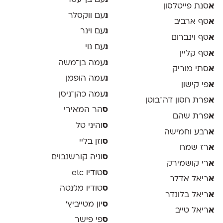
נ
עם בן־עטר
א
סנת פייטלסון
נ
עם ווקסלר
א
סף ארביב
נ
עם וינר
א
סף וינברום
נ
עם נוי
א
סף קליין
נ
עמה בן־משה
א
סתי מוריק
נ
עמה הופמן
א
פי קישון
נ
עמה כהן־ניסן
א
פרת חסון דה־בוטן
ס
הר המאירי
א
פרת שהם
ס
והיני טל
א
רבע וחמישה
ס
וזן בליי
א
רז שמח
ס
וניה קורשנבוים
א
רי קושמירק
ס
טודיו etc
א
ריאל אדלר
ס
טודיו מג'נטה
א
ריאל בלונדר
ס
יון מטייביץ׳
א
ריאל טייב
ס
פי פישר