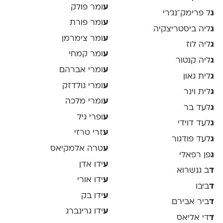
ע
ומר פולק
ג
ל פרימק־נג׳רי
ע
ומר פורת
ג
ליה ביסטריצקיה
ע
ומר צימרמן
ג
ליה לוז
ע
ומר קמחי
ג
ליה קנטור
ע
ומרי אברהם
ג
לית גאון
ע
ומרי גולדזק
ג
לית וינר
ע
ומרי מלכה
ג
לעד בר
ע
ופרי גיל
ג
לעד דוידי
ע
זרי טרזי
ג
לעד פודגור
ע
טרה אלמקיאס
ג
פן רפאלי
ע
ידו אדן
ד
ב גנשרוא
ע
ידו אורי
ד
ביבו
ע
ידו בק
ד
ביר אבירם
ע
ידו גרינברג
ד
די אליאס