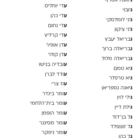
ג
'ואנה אסרף
ע
די יוחליס
ג
'וּבּוֹי
ע
די כהן
ג
׳ני לומלסקי
ע
די נחום
ג
׳ני ציקון
ע
די קרליץ
ג
בריאל יעבץ
ע
דן אופיר
ג
בריאלה ברוך
ע
דן קולר
ג
בריאלה מלול
ע
ובדיה בנישו
ג
יא טמם
ע
ודד לברן
ג
יא טרפלר
ע
וז צרי
ג
יאנה גספריאן
ע
ומר בינדר
ג
ילי לוין
ע
ומר בית־הלחמי
ג
ילת דיין
ע
ומר הופמן
ג
ל בן־דוד
ע
ומר מסינגר
ג
ל זוננפלד
ע
ומר ניפקר
ג
ל כהן