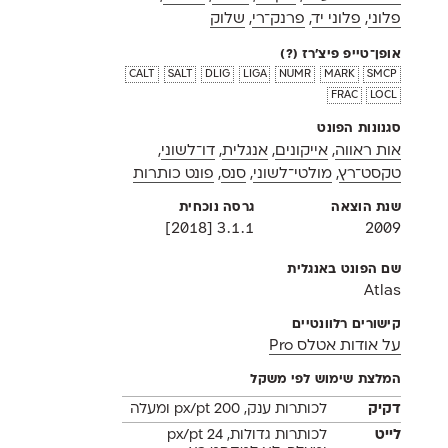
פלוני
,
פלוני יד
,
פרנק־רי
,
שלוק
אופן־טייפ פיצ'רז
(?)
calt
salt
dlig
liga
numr
mark
smcp
frac
locl
סגנונות הפונט
אות ראווה
,
אייקונים
,
אנגלית
,
דו־לשוני
,
טקסט־רץ
,
מולטי־לשוני
,
סנס
,
פונט כותרות
שנת הוצאה
גרסה נוכחית
3.1.1 [2018]
2009
שם הפונט באנגלית
Atlas
קישורים רלוונטיים
על אודות אטלס Pro
המלצת שימוש לפי משקל
דקיק
לכותרות ענק, 200 px/pt ומעלה
לייט
לכותרות גדולות, 24 px/pt