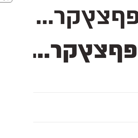
$#%+=*;?!,₪()[]—–-־
 $#%+=*;?!,₪()[]—–-־