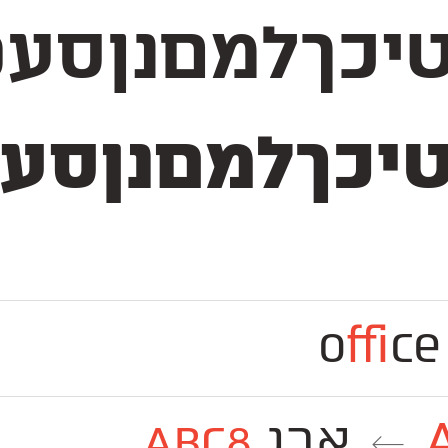
סעפףצץקרשת 1234567890 
סעפףצץקרשת 1234567890
o
ffi
ce
אבג
Abc8
←