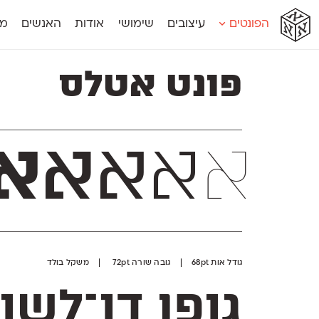
א
א
א
א
א
הפונטים
עיצובים
שימושי
אודות
האנשים
מג
א
אוונטה
אמביוולנטי קומפרסט
מוגרבי דיספל
פונט אטלס
אטלס
אמביוולנטי רחב
מוגרבי טקס
אינדקס
אנומליה
מכמורת
אינדקס מונו
אסימון דו־לשוני
מכמורת מעו
אלמוני
אפק
מקומי
אלמוני צר
בר־לב
נוילנד
א
א
א
א
א
אמביוולנטי נורמל
גלוריה
סטנגה
אמביוולנטי צר
לוי
סינופסיס
גודל אות 68pt | גובה שורה 72pt | משקל בולד