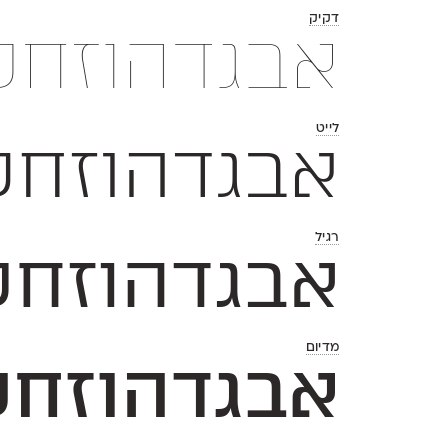
דקיק
אבגדהוזחטיכךלמםנןס
לייט
אבגדהוזחטיכךלמםנן
רגיל
אבגדהוזחטיכךלמםנן
מדיום
אבגדהוזחטיכךלמםנן