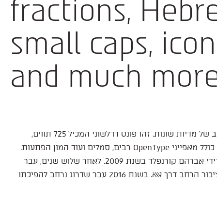
fractions, Heb
small caps, ico
and much more
פונט סנס ריבועי, יציב ומוקפד שמשמש למגוון רחב של מדיות שונות. זהו פונט דו־לשוני המכיל 725 תווים,
תומך לחלוטין בלמעלה מ־140 שפות לטיניות. הוא כולל מאפייני OpenType רבים, סמלים ועוד המון הפתעות.
אטלס מבוסס על פונט בשם 'חיוג חוזר' שנוצר על־ידי אברהם קורנפלד בשנת 2009. לאחר שלוש שנים, עבר
מקצה שיפורים, שינה את שמו ל'אטלס' והושק לציבור הרחב דרך אאא. בשנת 2016 עבר שדרוג נרחב להפיכתו