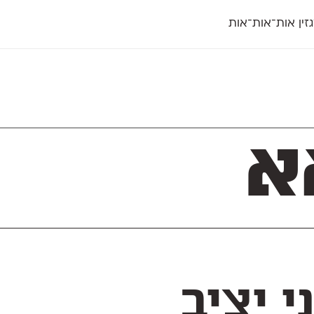
זין אות־אות־אות
חדש
חדש
יי
פלוני
קארמה
חדש
ט
פלוני יד
קדם סנס
פלוני מעוגל
קדם סריף
פונ
גל
פלוני צר
קרוואן
בואו 
מטרי
פעמון
שלוק
הפ
פריימריז
תעמולה
א
פרנק־רי
פרנק־רי צר
גופן דו־לשוני יציב