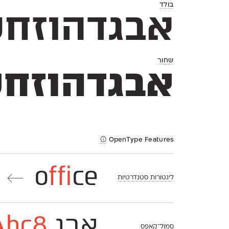
בולד
אבגדהוזחטיכךלמםנן
שחור
אבגדהוזחטיכךלמםנן
OpenType Features
o
ffi
ce
←
ליגטורות סטנדרטיות
אבג
Abc8
סמול־קאפס