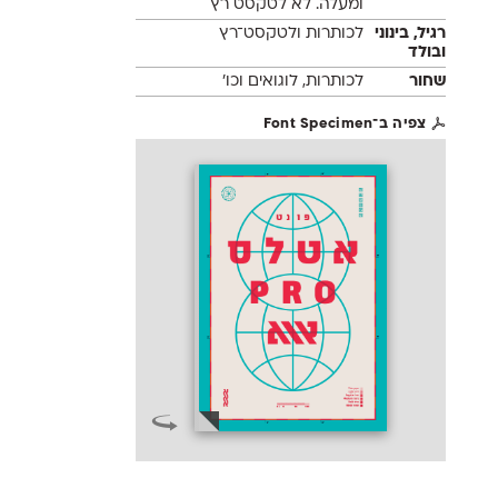
ומעלה. לא לטקסט רץ
רגיל, בינוני
לכותרות ולטקסט־רץ
ובולד
שחור
לכותרות, לוגואים וכו׳
צפיה ב־Font Specimen