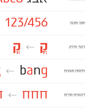
123/456
←
מוֹנֶה וְמְכַנֶּה
קֳ
קֳ
←
ניקוד מדויק
g
b
a
n
g
←
חלופות סגנוניות
חחח
ח
←
ליגטורות סודיות