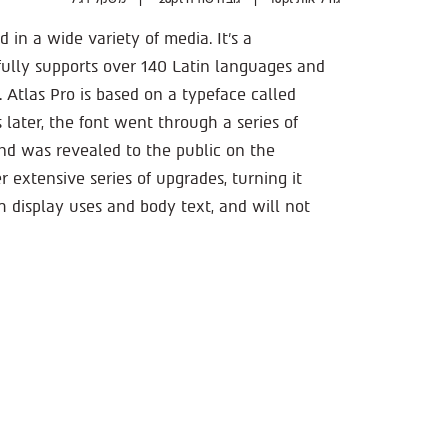
גודל אות 16pt | גובה שורה 28pt | משקל רגיל
 in a wide variety of media. It’s a
 fully supports over 140 Latin languages and
Atlas Pro is based on a typeface called
later, the font went through a series of
d was revealed to the public on the
 extensive series of upgrades, turning it
th display uses and body text, and will not