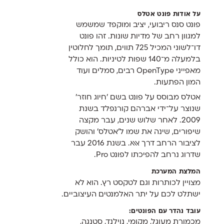
על אודות פונט אטלס
פונט סנס ריבועי, יציב ומוקפד שמשמש
למגוון רחב של מדיות שונות. זהו פונט
דו־לשוני המכיל 725 תווים, תומך לחלוטין
בלמעלה מ־140 שפות לטיניות. הוא כולל
מאפייני OpenType רבים, סמלים ועוד
המון הפתעות.
אטלס מבוסס על פונט בשם 'חיוג חוזר'
שנוצר על־ידי אברהם קורנפלד בשנת
2009. לאחר שלוש שנים, עבר מקצה
שיפורים, שינה את שמו ל'אטלס' והושק
לציבור הרחב דרך אאא. בשנת 2016 עבר
שדרוג נרחב להפיכתו לפונט Pro.
המלצת המערכת
מצויין לכותרות וגם לטקסט רץ. הוא לא
ישתלט לכם על יתר האלמנטים העיצוביים.
עובד נהדר עם הפונטים:
מכמורת מעוגל
,
מקומי
,
נוילנד
,
סטנגה
,