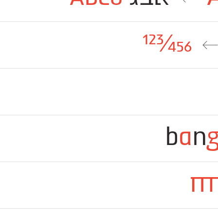
123/456
b
a
n
חח