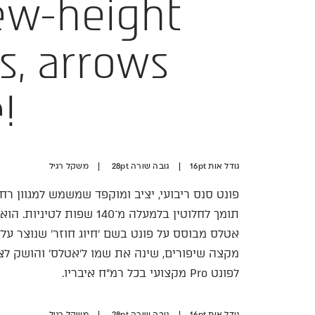
rew-height
ns, arrows
!
גודל אות 16pt | גובה שורה 28pt | משקל רגיל
לפונט Pro מקצועי בכל רמ"ח איבריו.