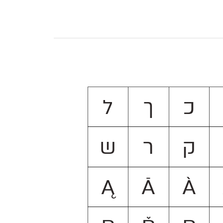
כ
ך
ל
ק
ר
ש
Ą
Ā
À