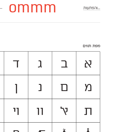
ommm
←
...והפתעות
מפת תווים
א
ב
ג
ד
מ
ם
נ
ן
ת
ﭏ
װ
ױ