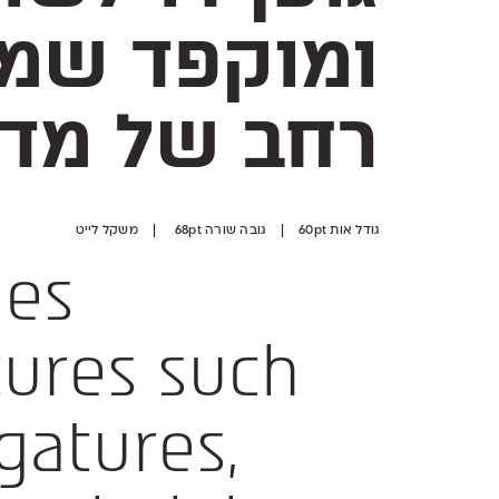
רחב של מדי
גודל אות 60pt | גובה שורה 68pt | משקל לייט
des
ures such
igatures,