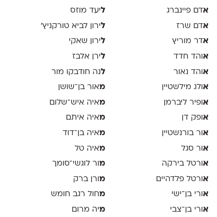
א
דם פיינברג
ל
יעד מוזס
א
דם שרז
ל
ירון לביא טורקניץ׳
א
דר מוריץ
ל
ירון שאקי
א
והד חדד
ל
ירן אלבז
א
והד נאור
ל
נה חודבקו מור
א
ולג מילשטיין
מ
אור בן־שושן
א
ופיר ליברמן
מ
איה איש־שלום
א
ופק דן
מ
איה איתם
א
ור בורנשטיין
מ
איה בן־דוד
א
ור סגל
מ
איה טל
א
ורטל בירקה
מ
ור לוגשי־סומך
א
ורטל פלדהיים
מ
ורן ברק
א
ורי בן־ישי
מ
חול רגב חומש
א
ורי בן־צבי
מ
יה מרום