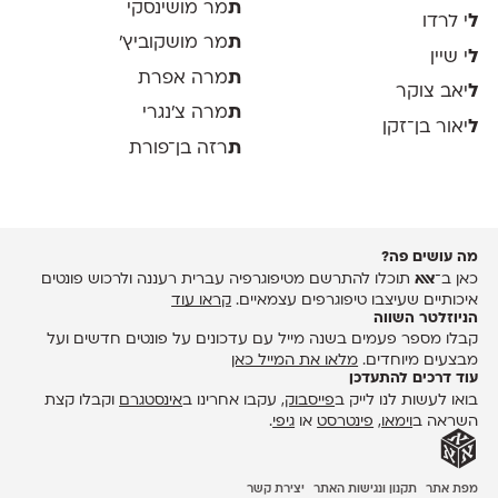
ת
מר מושינסקי
ל
י לרדו
ת
מר מושקוביץ'
ל
י שיין
ת
מרה אפרת
ל
יאב צוקר
ת
מרה צ׳נגרי
ל
יאור בן־זקן
ת
רזה בן־פורת
מה עושים פה?
כאן ב־
אאא
תוכלו להתרשם מטיפוגרפיה עברית רעננה ולרכוש פונטים
איכותיים שעיצבו טיפוגרפים עצמאיים.
קראו עוד
הניוזלטר השווה
קבלו מספר פעמים בשנה מייל עם עדכונים על פונטים חדשים ועל
מבצעים מיוחדים.
מלאו את המייל כאן
עוד דרכים להתעדכן
בואו לעשות לנו לייק ב
פייסבוק
, עקבו אחרינו ב
אינסטגרם
וקבלו קצת
השראה ב
וימאו
,
פינטרסט
או
גיפי
.
מפת אתר
תקנון ונגישות האתר
יצירת קשר