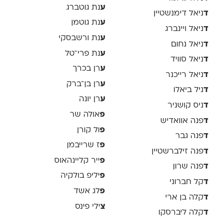
ע
נת גוטברג
ד
ניאל דימנשטיין
ע
נת גוטמן
ד
ניאל ויינברג
ע
נת ורשבסקי
ד
ניאל נחום
ע
נת פרי־טל
ד
ניאל סוויד
ע
רן בכרך
ד
ניאל רייכנר
ע
רן בן־ברק
ד
ניל ביאלו
ע
רן יונה
ד
ניס קושניר
פ
אולה שר
ד
פנה אוואדיש
פ
ול קורן
ד
פנה גבר
פ
ז שרייבמן
ד
פנה זילברשטיין
פ
ייר קליינהאוס
ד
פנה שרון
פ
יליפ בולקיה
ד
קל חברוני
פ
לג אשד
ד
קלה בן ארי
צ
ילי פינס
ד
קלה ליברסקו