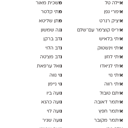
א
יילה טל
מ
שכית מאור
א
ימרי גפן
מ
תי קלטר
א
יציק רנרט
מ
תן שליטא
א
יריס קוצ׳מר עם־שלם
נ
גה שמשון
א
יתי בלאיש
נ
דב ברקן
א
יתי וינשטוק
נ
דב הלוי
א
יתי לוזון
נ
דב מצ׳טה
א
יתי לניאדו
נ
ואל ערפאת
א
יתי נוי
נ
וי נווה
א
יתי רווה
נ
וי ניימן
א
יתם טובול
נ
ועה ביו
א
יתמר דאובה
נ
ועה כהנא
א
יתמר חפץ
נ
ועה לוי
א
יתמר מקובר
נ
ועה שניר