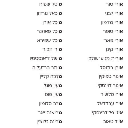
א
ורי טור
מ
יטל שפירו
א
ורי לבני
מ
יכאל גורדון
א
ורי מדמון
מ
יכל אורן
א
ורי סופר
מ
יכל פאוזנר
א
ורי פאר
מ
יכל שפירא
א
ורי קינן
מ
ירי דביר
א
ורית מגיע־שולב
מ
ישל ד׳אנסטסיו
א
ורן רוזנסל
מ
יתר בר־עליה
א
יגור טפיקין
מ
לכה קליין
א
יגור לוינסקי
מ
עין פוגל
א
יה טלשיר
מ
עין פוס
א
יה עבדלאל
מ
רב סלומון
א
יזי פלודבינסקי
מ
ריאנה יאר
א
ייל טאוב
מ
רינה זלוצ׳ין