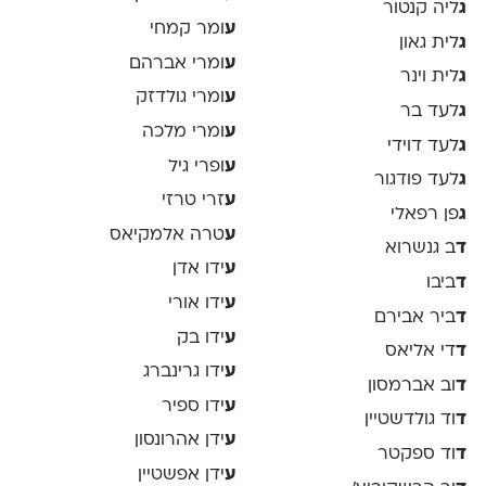
ג
ליה קנטור
ע
ומר קמחי
ג
לית גאון
ע
ומרי אברהם
ג
לית וינר
ע
ומרי גולדזק
ג
לעד בר
ע
ומרי מלכה
ג
לעד דוידי
ע
ופרי גיל
ג
לעד פודגור
ע
זרי טרזי
ג
פן רפאלי
ע
טרה אלמקיאס
ד
ב גנשרוא
ע
ידו אדן
ד
ביבו
ע
ידו אורי
ד
ביר אבירם
ע
ידו בק
ד
די אליאס
ע
ידו גרינברג
ד
וב אברמסון
ע
ידו ספיר
ד
וד גולדשטיין
ע
ידן אהרונסון
ד
וד ספקטר
ע
ידן אפשטיין