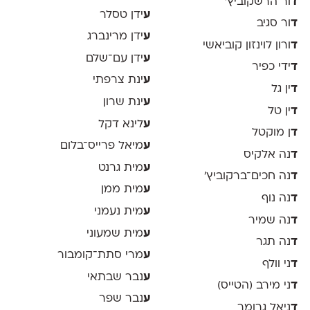
ד
ור הרשקוביץ׳
ע
ידן טסלר
ד
ור סגיב
ע
ידן מרינברג
ד
ורון לוינזון קוביאשי
ע
ידן עם־שלם
ד
ידי כפיר
ע
ינת צרפתי
ד
ין גל
ע
ינת שרון
ד
ין טל
ע
לינא דקל
ד
ן מוקטל
ע
מיאל פרייס־בלום
ד
נה אלקיס
ע
מית גרנט
ד
נה חכים־ברקוביץ׳
ע
מית ממן
ד
נה נוף
ע
מית נעמני
ד
נה שמיר
ע
מית שמעוני
ד
נה תגר
ע
מרי סתת־קומבור
ד
ני וולף
ע
נבר שבתאי
ד
ני מירב (הטייס)
ע
נבר שפר
ד
ניאל גרומר