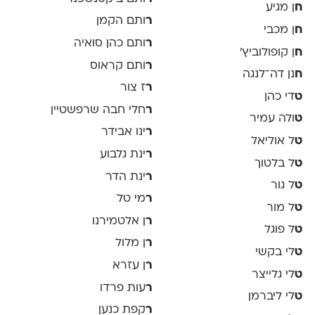
ח
ן מגיע
ר
ותם הקמן
ח
ן מכבי
ר
ותם כהן סואיה
ח
ן קופולוביץ'
ר
ותם קראוס
ח
נן דה־לנגה
ר
ז צור
ט
די כהן
ר
חלי חבה שרפשטיין
ט
ולה עמיר
ר
ינו אבידר
ט
ל אוליאל
ר
ינת גלבוע
ט
ל בלטוך
ר
ינת הדר
ט
ל גור
ר
מי טל
ט
ל מור
ר
ן אלטמירנו
ט
ל פוגל
ר
ן מלול
ט
לי בקשי
ר
ן עזרא
ט
לי גלייצר
ר
עות פרדו
ט
לי ליברמן
ר
קפת כנען