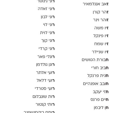
ר
וני גינוסר
ז
אב אנגלמאיר
ר
וני זאדה
ז
הר קורן
ר
וני לבון
ז
והר וינר
ר
וני לוי
ז
יו משה
ר
וני לוית
ז
יו פינקל
ר
וני קוך
ז
יו שמח
ר
וני קרדי
ז
יו שניידר
ר
ונלי פאר
ח
בורת הטושים
ר
ונן גולדמן
ח
ביב חורי
ר
ועי אלתר
ח
גית פרנקל
ר
ועי דלאל
ח
ובב אופנהיים
ר
ועי סטרדי
ח
זי יעקב
ר
ות שונבלום
ח
יים פרנס
ר
ותי קנטור
ח
ן ליבמן
ר
ותם ביקסנשפנר