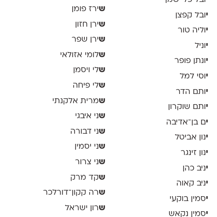
י
ובל פליישמן
ש
ירז פומן
י
ובל קפצן
ש
ירן חזון
י
וליה טור
ש
ירן שפר
י
וניל
ש
לומי אזולאי
י
ונתן פופר
ש
לי ויסמן
י
וסי למל
ש
לי פיחה
י
ותם הדר
ש
מרית אלקנתי
י
ותם שוקרון
ש
ני איבגי
י
ם בן־אדיבה
ש
ני דבורה
י
נון אביטל
ש
ני יסמין
י
נון זינגר
ש
ני צרור
י
ניב כהן
ש
קד מרק
י
ניב קאוה
ש
רה קקון־דורלכר
י
סמין בוקעי
ש
רון ישראל
י
סמין נקאש