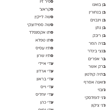
ס
פיר זיו
ב
ן בואנו
ס
קראצ׳
ב
ן בנחורין
ס
שה לייקין
ב
ן וינבוים
ס
שה סמידוצקי
ב
ן נתן
ס
תו אקסנפלד
ב
ן ריבק
ס
תו טפלא
ב
ניה המר
ס
תיו עסיס
ב
נצי בינדר
ס
תיו שרון
ב
ר אפרים
ע
די איילי
ב
רק אשר
ע
די ארדון
ב
תיה קולטון
ע
די בראון
ג
'ואנה אסרף
ע
די וייס
ג
'וּבּוֹי
ע
די יוחליס
ג
׳ני לומלסקי
ע
די כהן
ג
׳ני ציקון