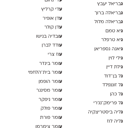
ע
די נחום
ג
בריאל יעבץ
ע
די קרליץ
ג
בריאלה ברוך
ע
דן אופיר
ג
בריאלה מלול
ע
דן קולר
ג
יא טמם
ע
ובדיה בנישו
ג
יא טרפלר
ע
ודד לברן
ג
יאנה גספריאן
ע
וז צרי
ג
ילי לוין
ע
ומר בינדר
ג
ילת דיין
ע
ומר בית־הלחמי
ג
ל בן־דוד
ע
ומר הופמן
ג
ל זוננפלד
ע
ומר מסינגר
ג
ל כהן
ע
ומר ניפקר
ג
ל פרימק־נג׳רי
ע
ומר פולק
ג
ליה ביסטריצקיה
ע
ומר פורת
ג
ליה לוז
ע
ומר צימרמן