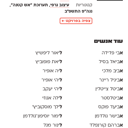
קטגוריות
עיצוב גרפי
, תערוכת ״אש קטנה״,
נגה״פ התשפ״ב
צפיה בפרויקט ←
עוד אנשים
א
בי פדידה
ל
יאור ליפשיץ
א
ביאל בסיל
ל
יאת פופוביץ
א
ביב מלכי
ל
יה אופיר
א
ביגיל ריינר
ל
יהי אופיר
א
ביטל צייטלין
ל
יהי יעקב
א
ביטלסטר
ל
ילה אגוזי
א
ביעד פוקס
ל
ילך מוסקוביץ'
א
בישר גולדמן
ל
ימור יוסיפון־גולדמן
א
ברהם קורנפלד
ל
ינור מגל