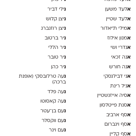
א
לעד משען
נ
ילי דביר
א
לעד שטיין
נ
יצן קלוש
א
מילי ת׳יאדור
נ
יצן רוזנברג
א
מנון אילוז
נ
יר ברטוב
א
נדרי ושי
נ
יר הללי
א
נה זכאי
נ
יר טובר
א
נה חורש
נ
יר כהן
א
ני דבילנסקי
נ
עה טרלובסקי (אופנת
ברכה)
א
ניל רינת
נ
עה פלד
א
סיה אייזנשטיין
נ
עה קאסוטו
א
סנת פייטלסון
נ
עם בן־עטר
א
סף ארביב
נ
עם ווקסלר
א
סף וינברום
נ
עם וינר
א
סף קליין