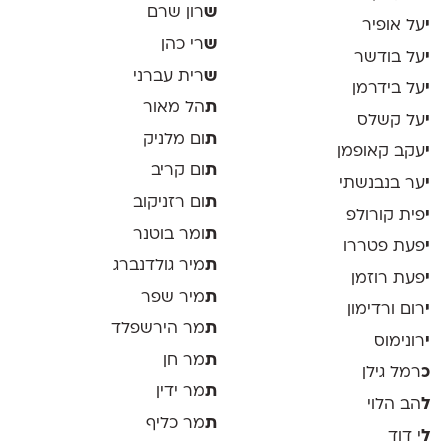
ש
רון שרם
י
על אופיר
ש
רי כהן
י
על בודשר
ש
רית עברני
י
על בידרמן
ת
הל מאור
י
על קשלס
ת
ום מלניק
י
עקב קאופמן
ת
ום קריב
י
ער בנבנשתי
ת
ום רזניקוב
י
פית קורולפ
ת
ומר בוטנר
י
פעת פטררו
ת
מיר גולדנברג
י
פעת רוזמן
ת
מיר שפר
י
רום ורדימון
ת
מר הירשפלד
י
רונימוס
ת
מר חן
כ
רמל גילן
ת
מר ידין
ל
הב הלוי
ת
מר כליף
ל
י דוד