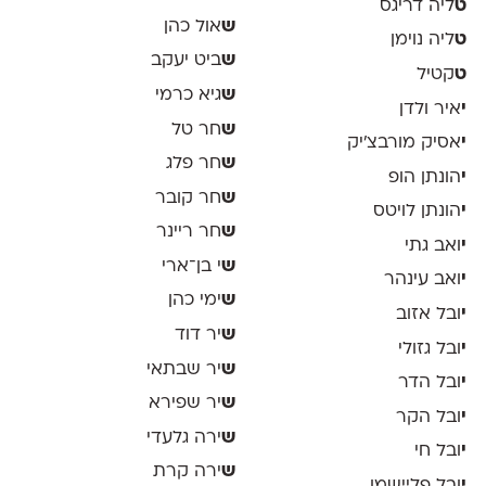
ט
ליה דריגס
ש
אול כהן
ט
ליה נוימן
ש
ביט יעקב
ט
קטיל
ש
גיא כרמי
י
איר ולדן
ש
חר טל
י
אסיק מורבצ'יק
ש
חר פלג
י
הונתן הופ
ש
חר קובר
י
הונתן לויטס
ש
חר ריינר
י
ואב גתי
ש
י בן־ארי
י
ואב עינהר
ש
ימי כהן
י
ובל אזוב
ש
יר דוד
י
ובל גזולי
ש
יר שבתאי
י
ובל הדר
ש
יר שפירא
י
ובל הקר
ש
ירה גלעדי
י
ובל חי
ש
ירה קרת