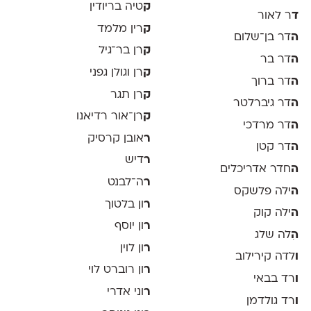
ק
טיה בריודין
ד
ר לאור
ק
רין מלמד
ה
דר בן־שלום
ק
רן בר־גיל
ה
דר בר
ק
רן וגולן גפני
ה
דר ברוך
ק
רן תגר
ה
דר גיברלטר
ק
רן־אור רדיאנו
ה
דר מרדכי
ר
אובן קרסיק
ה
דר קטן
ר
דיש
ה
חדר אדריכלים
ר
ה־לבנט
ה
ילה פלשקס
ר
ון בלטוך
ה
ילה קוק
ר
ון יוסף
ה
ִלה שלג
ר
ון לוין
ו
לדה קירילוב
ר
ון רוברט לוי
ו
רד בבאי
ר
וני אדרי
ו
רד גולדמן