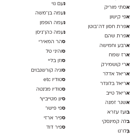
נ
עם נוי
א
סתי מוריק
נ
עמה בן־משה
א
פי קישון
נ
עמה הופמן
א
פרת חסון דה־בוטן
נ
עמה כהן־ניסן
א
פרת שהם
ס
הר המאירי
א
רבע וחמישה
ס
והיני טל
א
רז שמח
ס
וזן בליי
א
רי קושמירק
ס
וניה קורשנבוים
א
ריאל אדלר
ס
טודיו etc
א
ריאל בלונדר
ס
טודיו מג'נטה
א
ריאל טייב
ס
יון מטייביץ׳
א
שגר זמנה
ס
פי פישר
ב
ועז עזרא
ס
פיר ארזי
ב
לה קמינסקי
ס
פיר דוד
ב
ְּלוּ־גוּ