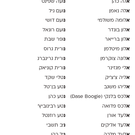
א
לה כהן
נ
ועה שפינט
א
לה נאמן
נ
ועם גיל
א
לומה משולמי
נ
ועם דושי
א
לון בונדר
נ
ועם רונאל
א
לון ברייאר
נ
ופר שבת
א
לון מיטלמן
נ
ורית גרוס
א
לונה צוקרמן
נ
ורית גרינברג
א
לי מגזינר
נ
ורית קוניאק
א
ליה צ׳צ׳יק
נ
טלי שקד
א
ליהו משגב
נ
טע בן־טל
א
לכס בלנקי (Dase Boogie)
נ
טע כהן
א
לכס פדואה
נ
טע רבינוביץ׳
א
לעד אורן
נ
טע רוזנטל
א
לעד אליקים
נ
יב תשבי
א
לעד מלכה
נ
יל כהן