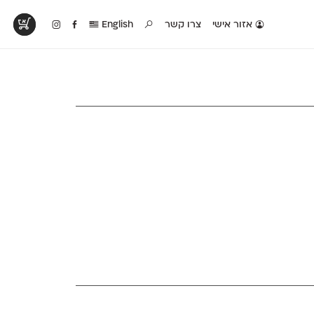
אזור אישי
צרו קשר
English
טים בפעולה
קטלוג להדפסה
טבלת השוואה
לראות עיצובים
לאלו שאוהבים לבחון
טבלה עם כל המאפיינים
פים שנעשו עם
פונטים על־גבי דף A4
של הפונטים שלנו זה
ונטים שלנו
לבן מולבן
לצד זה