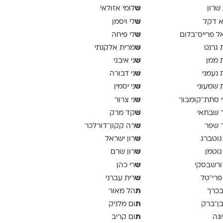
ש
 שרון
לומי אזולאי
ש
א דקל
לי ויסמן
ש
ל פרייס־בלום
לי פיחה
ש
 גרנט
מרית אלקנתי
ש
 ממן
ני איבגי
ש
 נעמני
ני דבורה
ש
 שמעוני
ני יסמין
ש
 סתת־קומבור
ני צרור
ש
 שבתאי
קד מרק
ש
 שפר
רה קקון־דורלכר
ש
גוטברג
רון ישראל
ש
גוטמן
רון שרם
ש
ורשבסקי
רי כהן
ש
פרי־טל
רית עברני
ת
בכרך
הל מאור
ת
בן־ברק
ום מלניק
ת
ונה
ום קריב