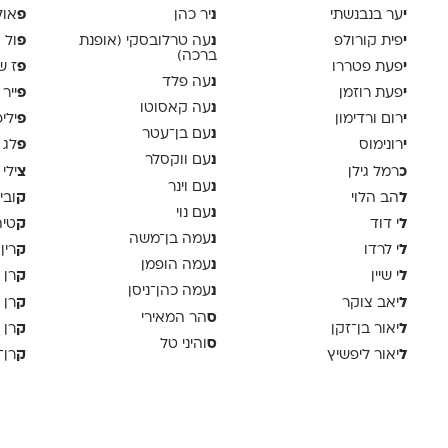
י
נ
פ
ער בנבנשתי
יר כהן
אול
י
נ
פ
פית קורולפ
עה טרלובסקי (אופנת
ול 
ברכה)
י
פ
פעת פטררו
ז ש
נ
עה פלד
י
פ
פעת רוזמן
ייר
נ
עה קאסוטו
י
פ
רום ורדימון
ילי
נ
עם בן־עטר
י
פ
רונימוס
לג 
נ
עם ווקסלר
כ
צ
רמל גילן
ילי 
נ
עם וינר
ל
ק
הב הלוי
ובי
נ
עם נוי
ל
ק
י דוד
טיה
נ
עמה בן־משה
ל
ק
י לרדו
רין
נ
עמה הופמן
ל
ק
י שיין
רן 
נ
עמה כהן־ניסן
ל
ק
יאב צוקר
רן 
ס
הר המאירי
ל
ק
יאור בן־זקן
רן 
ס
והיני טל
ל
ק
יאור ליפשיץ
רן־