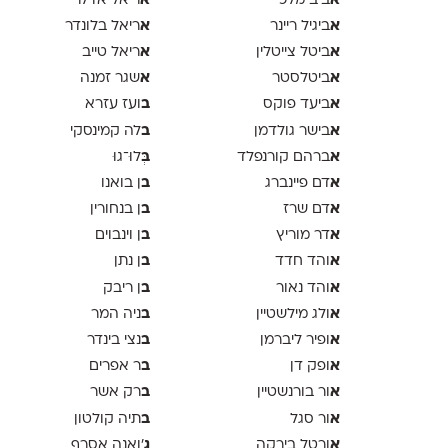
א
א
ביב מלכי
ריאל אדלר
א
א
ביגיל ריינר
ריאל בלונדר
א
א
ביטל צייטלין
ריאל טייב
א
א
ביטלסטר
שגר זמנה
א
ב
ביעד פוקס
ועז עזרא
א
ב
בישר גולדמן
לה קמינסקי
א
ב
ברהם קורנפלד
ְּלוּ־גוּ
א
ב
דם פיינברג
ן בואנו
א
ב
דם שרז
ן בנחורין
א
ב
דר מוריץ
ן וינבוים
א
ב
והד חדד
ן נתן
א
ב
והד נאור
ן ריבק
א
ב
ולג מילשטיין
ניה המר
א
ב
ופיר ליברמן
נצי בינדר
א
ב
ופק דן
ר אפרים
א
ב
ור בורנשטיין
רק אשר
א
ב
ור סגל
תיה קולטון
א
ג
ורטל בירקה
'ואנה אסרף