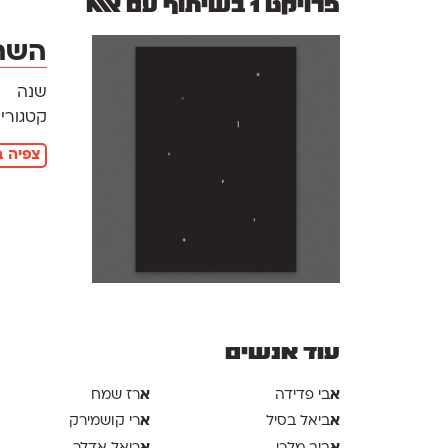
פרויקט 1 בשיתוף עם אאא
השת
שנה
קטגוריו
צפיה ב
עוד אנשים
א
א
בי פדידה
רז שמח
א
א
ביאל בסיל
רי קושמירק