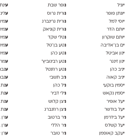
י
נ
ע
וניל
ופר שבת
ינת
י
נ
ע
ונתן פופר
ורית גרוס
לינ
י
נ
ע
וסי למל
ורית גרינברג
מיא
י
נ
ע
ותם הדר
ורית קוניאק
מית
י
נ
ע
ותם שוקרון
טלי שקד
מית
י
נ
ע
ם בן־אדיבה
טע בן־טל
מית
י
נ
ע
נון אביטל
טע כהן
מית
י
נ
ע
נון זינגר
טע רבינוביץ׳
מרי
י
נ
ע
ניב כהן
טע רוזנטל
נבר
י
נ
ע
ניב קאוה
יב תשבי
נבר
י
נ
ע
סמין בוקעי
יל כהן
נת 
י
נ
ע
סמין נקאש
ילי דביר
נת 
י
נ
ע
על אופיר
יצן קלוש
נת 
י
נ
ע
על בודשר
יצן רוזנברג
נת 
י
נ
ע
על בידרמן
יר ברטוב
רן 
י
נ
ע
על קשלס
יר הללי
רן 
י
נ
ע
עקב קאופמן
יר טובר
רן י