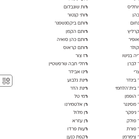
ר
יוחליס
ות שונבלום
ר
כהן
ותי קנטור
ר
נחום
ותם ביקסנשפנר
ר
קרליץ
ותם הקמן
ר
אופיר
ותם כהן סואיה
ר
קולר
ותם קראוס
ר
יה בנישו
ז צור
ר
 לברן
חלי חבה שרפשטיין
ר
צרי
ינו אבידר
⚥︎
ר
 בינדר
ינת גלבוע
ר
 בית־הלחמי
ינת הדר
ר
 הופמן
מי טל
ר
 מסינגר
ן אלטמירנו
ר
 ניפקר
ן מלול
ר
 פולק
ן עזרא
ר
 פורת
עות פרדו
ר
 צימרמן
קפת כנען