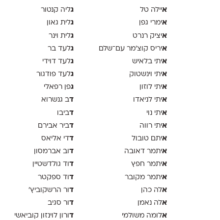
א
ג
יילה טל
ליה קנטור
א
ג
ימרי גפן
לית גאון
א
ג
יציק רנרט
לית וינר
א
ג
יריס קוצ׳מר עם־שלם
לעד בר
א
ג
יתי בלאיש
לעד דוידי
א
ג
יתי וינשטוק
לעד פודגור
א
ג
יתי לוזון
פן רפאלי
א
ד
יתי לניאדו
ב גנשרוא
א
ד
יתי נוי
ביבו
א
ד
יתי רווה
ביר אבירם
א
ד
יתם טובול
די אליאס
א
ד
יתמר דאובה
וב אברמסון
א
ד
יתמר חפץ
וד גולדשטיין
א
ד
יתמר מקובר
וד ספקטר
א
ד
לה כהן
ור הרשקוביץ׳
א
ד
לה נאמן
ור סגיב
א
ד
לומה משולמי
ורון לוינזון קוביאשי