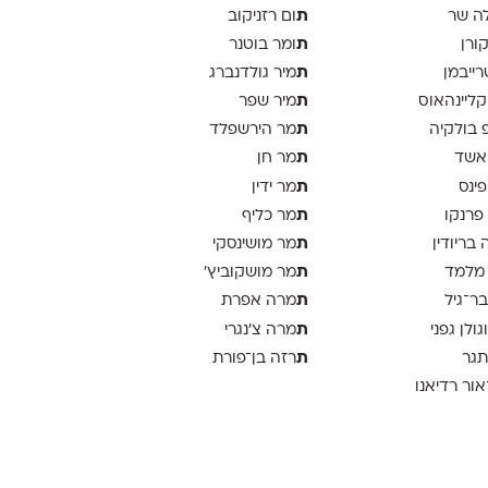
ת
ה שר
ום רזניקוב
ת
קורן
ומר בוטנר
ת
רייבמן
מיר גולדנברג
ת
 קליינהאוס
מיר שפר
ת
פ בולקיה
מר הירשפלד
ת
אשד
מר חן
ת
פינס
מר ידין
ת
 פרנקו
מר כליף
ת
 בריודין
מר מושינסקי
ת
 מלמד
מר מושקוביץ'
ת
בר־גיל
מרה אפרת
ת
וגולן גפני
מרה צ׳נגרי
ת
תגר
רזה בן־פורת
אור רדיאנו