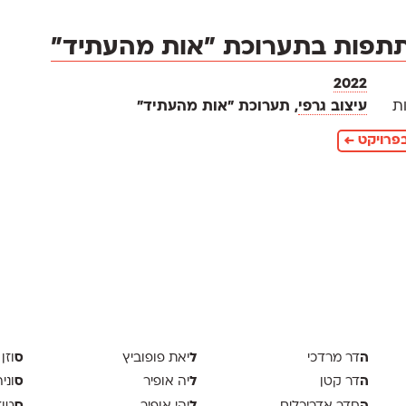
תפות בתערוכת ״אות מהעתיד״
2022
ת
עיצוב גרפי
, תערוכת ״אות מהעתיד״
פרויקט ←
ה
ל
ס
דר מרדכי
יאת פופוביץ
וזן 
ה
ל
ס
דר קטן
יה אופיר
וני