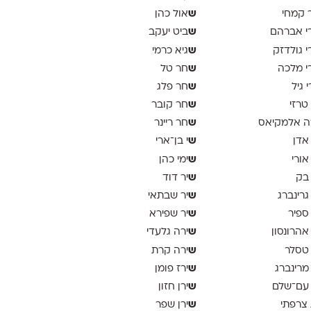
ש
 קמחי
אול כהן
ש
י אברהם
ביט יעקב
ש
י גולדזק
גיא כרמי
ש
י מלכה
חר טל
ש
י גיל
חר פלג
ש
 טרזי
חר קובר
ש
ה אלמקיאס
חר ריינר
ש
 אדן
י בן־ארי
ש
 אורי
ימי כהן
ש
 בק
יר דוד
ש
 גרינברג
יר שבתאי
ש
 ספיר
יר שפירא
ש
 אהרונסון
ירה גלעדי
ש
 טסלר
ירה קרת
ש
 מרינברג
ירז פומן
ש
 עם־שלם
ירן חזון
ש
 צרפתי
ירן שפר