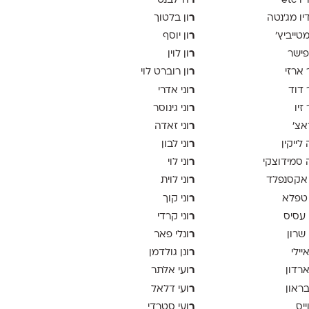
ר
 etc
ה־לבנט
ר
יו מג'נטה
ון בלטוך
ר
 מטייביץ׳
ון יוסף
ר
פישר
ון לוין
ר
 ארזי
ון רוברט לוי
ר
 דוד
וני אדרי
ר
זיו
וני גינוסר
ר
אצ׳
וני זאדה
ר
לייקין
וני לבון
ר
סמידוצקי
וני לוי
ר
אקסנפלד
וני לוית
ר
טפלא
וני קוך
ר
 עסיס
וני קרדי
ר
 שרון
ונלי פאר
ר
יילי
ונן גולדמן
ר
ארדון
ועי אלתר
ר
בראון
ועי דלאל
ר
ייס
ועי סטרדי