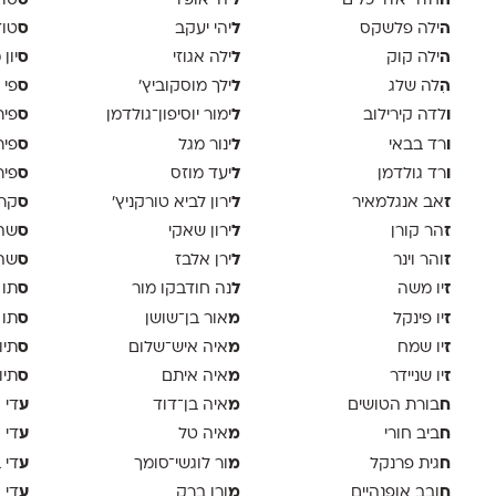
ה
ל
ס
חדר אדריכלים
יהי אופיר
טודיו
ה
ל
ס
ילה פלשקס
יהי יעקב
טוד
ה
ל
ס
ילה קוק
ילה אגוזי
יון
ה
ל
ס
ִלה שלג
ילך מוסקוביץ'
פי 
ו
ל
ס
לדה קירילוב
ימור יוסיפון־גולדמן
פיר
ו
ל
ס
רד בבאי
ינור מגל
פיר
ו
ל
ס
רד גולדמן
יעד מוזס
פיר 
ז
ל
ס
אב אנגלמאיר
ירון לביא טורקניץ׳
קר
ז
ל
ס
הר קורן
ירון שאקי
שה 
ז
ל
ס
והר וינר
ירן אלבז
שה 
ז
ל
ס
יו משה
נה חודבקו מור
תו 
ז
מ
ס
יו פינקל
אור בן־שושן
תו 
ז
מ
ס
יו שמח
איה איש־שלום
תיו
ז
מ
ס
יו שניידר
איה איתם
תיו
ח
מ
ע
בורת הטושים
איה בן־דוד
די א
ח
מ
ע
ביב חורי
איה טל
די 
ח
מ
ע
גית פרנקל
ור לוגשי־סומך
די 
ח
מ
ע
ובב אופנהיים
ורן ברק
די ו