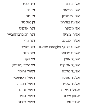
א
ד
לון בונדר
ידי כפיר
א
ד
לון ברייאר
ין גל
א
ד
לון מיטלמן
ין טל
א
ד
לונה צוקרמן
ן מוקטל
א
ד
לי מגזינר
נה אלקיס
א
ד
ליה צ׳צ׳יק
נה חכים־ברקוביץ׳
א
ד
ליהו משגב
נה נוף
א
ד
לכס בלנקי (Dase Boogie)
נה שמיר
א
ד
לכס פדואה
נה תגר
א
ד
לעד אורן
ני וולף
א
ד
לעד אליקים
ני מירב (הטייס)
א
ד
לעד מלכה
ניאל גרומר
א
ד
לעד משען
ניאל דימנשטיין
א
ד
לעד שטיין
ניאל ויינברג
א
ד
מילי ת׳יאדור
ניאל נחום
א
ד
מנון אילוז
ניאל סוויד
א
ד
נדרי ושי
ניאל רייכנר