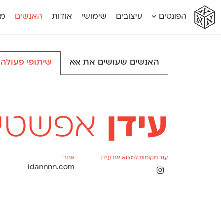
א
א
א
א
א
הפונטים
עיצובים
שימושי
אודות
האנשים
מג
א
אוונטה
אמביוולנטי קומפרסט
מוגרבי דיספל
אטלס
אמביוולנטי רחב
מוגרבי טקס
אינדקס
אנומליה
מכמורת
האנשים שעושים את אאא
שיתופי פעולה
אינדקס מונו
אסימון דו־לשוני
מכמורת מעו
אלמוני
אפק
מקומי
אלמוני צר
בר־לב
נוילנד
אמביוולנטי נורמל
גלוריה
סטנגה
אמביוולנטי צר
לוי
סינופסיס
עידן
אפשטיי
עוד מקומות למצוא את עידן
אתר
idannnn.com
Θ