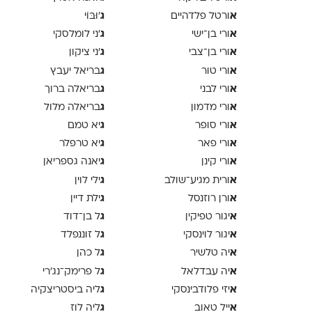
א
ג
ורטל פלדהיים
'וּבּוֹי
א
ג
ורי בן־ישי
׳ני לומלסקי
א
ג
ורי בן־צבי
׳ני ציקון
א
ג
ורי טור
בריאל יעבץ
א
ג
ורי לבני
בריאלה ברוך
א
ג
ורי מדמון
בריאלה מלול
א
ג
ורי סופר
יא טמם
א
ג
ורי פאר
יא טרפלר
א
ג
ורי קינן
יאנה גספריאן
א
ג
ורית מגיע־שולב
ילי לוין
א
ג
ורן רוזנסל
ילת דיין
א
ג
יגור טפיקין
ל בן־דוד
א
ג
יגור לוינסקי
ל זוננפלד
א
ג
יה טלשיר
ל כהן
א
ג
יה עבדלאל
ל פרימק־נג׳רי
א
ג
יזי פלודבינסקי
ליה ביסטריצקיה
א
ג
ייל טאוב
ליה לוז