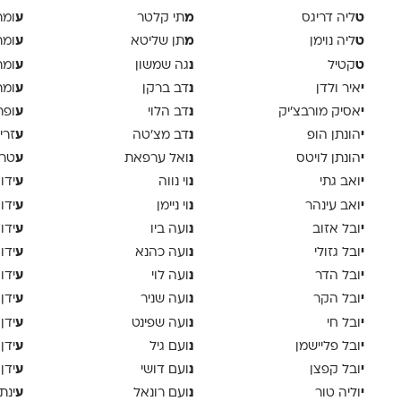
ט
מ
ע
ליה דריגס
תי קלטר
ומר
ט
מ
ע
ליה נוימן
תן שליטא
ומר
ט
נ
ע
קטיל
גה שמשון
ומר
י
נ
ע
איר ולדן
דב ברקן
ומר
י
נ
ע
אסיק מורבצ'יק
דב הלוי
ופר
י
נ
ע
הונתן הופ
דב מצ׳טה
זרי
י
נ
ע
הונתן לויטס
ואל ערפאת
טר
י
נ
ע
ואב גתי
וי נווה
ידו
י
נ
ע
ואב עינהר
וי ניימן
ידו
י
נ
ע
ובל אזוב
ועה ביו
ידו
י
נ
ע
ובל גזולי
ועה כהנא
ידו
י
נ
ע
ובל הדר
ועה לוי
ידו
י
נ
ע
ובל הקר
ועה שניר
ידן
י
נ
ע
ובל חי
ועה שפינט
ידן
י
נ
ע
ובל פליישמן
ועם גיל
ידן
י
נ
ע
ובל קפצן
ועם דושי
ידן
י
נ
ע
וליה טור
ועם רונאל
ינת