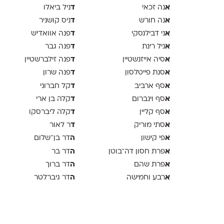
א
ד
נה זכאי
ניל ביאלו
א
ד
נה חורש
ניס קושניר
א
ד
ני דבילנסקי
פנה אוואדיש
א
ד
ניל רינת
פנה גבר
א
ד
סיה אייזנשטיין
פנה זילברשטיין
א
ד
סנת פייטלסון
פנה שרון
א
ד
סף ארביב
קל חברוני
א
ד
סף וינברום
קלה בן ארי
א
ד
סף קליין
קלה ליברסקו
א
ד
סתי מוריק
ר לאור
א
ה
פי קישון
דר בן־שלום
א
ה
פרת חסון דה־בוטן
דר בר
א
ה
פרת שהם
דר ברוך
א
ה
רבע וחמישה
דר גיברלטר