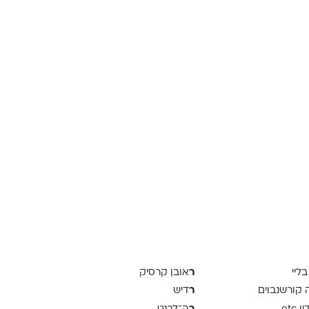
ר
בליי
אובן קרסיק
ר
ה קורשנבוים
דיש