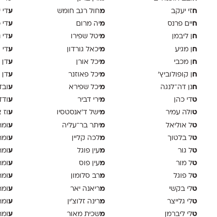
ח
מ
ע
זי יעקב
חול רגב חומש
די 
ח
מ
ע
יים פרנס
יה מרום
די 
ח
מ
ע
ן ליבמן
יטל שפירו
די 
ח
מ
ע
ן מגיע
יכאל גורדון
די 
ח
מ
ע
ן מכבי
יכל אורן
דן 
ח
מ
ע
ן קופולוביץ'
יכל פאוזנר
דן 
ח
מ
ע
נן דה־לנגה
יכל שפירא
ובד
ט
מ
ע
די כהן
ירי דביר
ודד
ט
מ
ע
ולה עמיר
ישל ד׳אנסטסיו
וז 
ט
מ
ע
ל אוליאל
יתר בר־עליה
ומר
ט
מ
ע
ל בלטוך
לכה קליין
ומר
ט
מ
ע
ל גור
עין פוגל
ומר
ט
מ
ע
ל מור
עין פוס
ומר
ט
מ
ע
ל פוגל
רב סלומון
ומר
ט
מ
ע
לי בקשי
ריאנה יאר
ומר
ט
מ
ע
לי גלייצר
רינה זלוצ׳ין
ומר
ט
מ
ע
לי ליברמן
שכית מאור
ומר