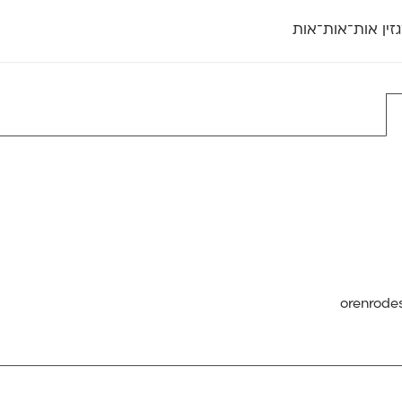
זין אות־אות־אות
חדש
חדש
יי
פלוני
קארמה
חדש
ט
פלוני יד
קדם סנס
פלוני מעוגל
קדם סריף
פונ
גל
פלוני צר
קרוואן
בואו 
מטרי
פעמון
שלוק
הפ
פריימריז
תעמולה
פרנק־רי
פרנק־רי צר
orenrode