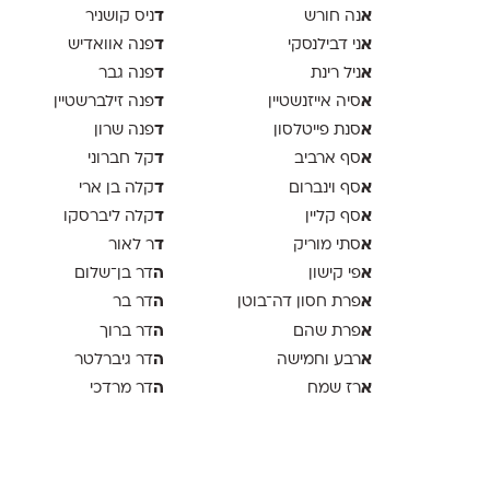
א
ד
נה חורש
ניס קושניר
א
ד
ני דבילנסקי
פנה אוואדיש
א
ד
ניל רינת
פנה גבר
א
ד
סיה אייזנשטיין
פנה זילברשטיין
א
ד
סנת פייטלסון
פנה שרון
א
ד
סף ארביב
קל חברוני
א
ד
סף וינברום
קלה בן ארי
א
ד
סף קליין
קלה ליברסקו
א
ד
סתי מוריק
ר לאור
א
ה
פי קישון
דר בן־שלום
א
ה
פרת חסון דה־בוטן
דר בר
א
ה
פרת שהם
דר ברוך
א
ה
רבע וחמישה
דר גיברלטר
א
ה
רז שמח
דר מרדכי