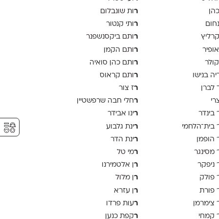
ר
כהן
ות שונבלום
ר
נחום
ותי קנטור
ר
קרליץ
ותם ביקסנשפנר
ר
אופיר
ותם הקמן
ר
קולר
ותם כהן סואיה
ר
יה בנישו
ותם קראוס
ר
 לברן
ז צור
ר
צרי
חלי חבה שרפשטיין
ר
 בינדר
ינו אבידר
⚥︎
ר
 בית־הלחמי
ינת גלבוע
ר
 הופמן
ינת הדר
ר
 מסינגר
מי טל
ר
 ניפקר
ן אלטמירנו
ר
 פולק
ן מלול
ר
 פורת
ן עזרא
ר
 צימרמן
עות פרדו
ר
 קמחי
קפת כנען