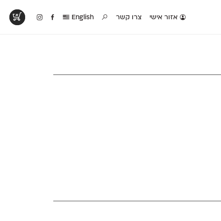
אזור אישי
צרו קשר
English
טים בפעולה
קטלוג להדפסה
טבלת השוואה
לראות עיצובים
לאלו שאוהבים לבחון
טבלה עם כל המאפיינים
פים שנעשו עם
פונטים על־גבי דף A4
של הפונטים שלנו זה
ונטים שלנו
לבן מולבן
לצד זה