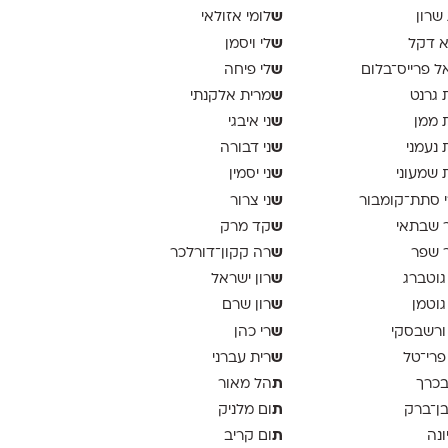
ש
 שרון
לומי אזולאי
ש
א דקל
לי ויסמן
ש
ל פרייס־בלום
לי פיחה
ש
 גרנט
מרית אלקנתי
ש
 ממן
ני איבגי
ש
 נעמני
ני דבורה
ש
 שמעוני
ני יסמין
ש
 סתת־קומבור
ני צרור
ש
 שבתאי
קד מרק
ש
 שפר
רה קקון־דורלכר
ש
גוטברג
רון ישראל
ש
גוטמן
רון שרם
ש
ורשבסקי
רי כהן
ש
פרי־טל
רית עברני
ת
בכרך
הל מאור
ת
בן־ברק
ום מלניק
ת
ונה
ום קריב