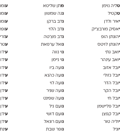
ט
מ
ע
ליה נוימן
תן שליטא
ומר
ט
נ
ע
קטיל
גה שמשון
ומר
י
נ
ע
איר ולדן
דב ברקן
ומר
י
נ
ע
אסיק מורבצ'יק
דב הלוי
ופר
י
נ
ע
הונתן הופ
דב מצ׳טה
זרי
י
נ
ע
הונתן לויטס
ואל ערפאת
טר
י
נ
ע
ואב גתי
וי נווה
ידו
י
נ
ע
ואב עינהר
וי ניימן
ידו
י
נ
ע
ובל אזוב
ועה ביו
ידו
י
נ
ע
ובל גזולי
ועה כהנא
ידו
י
נ
ע
ובל הדר
ועה לוי
ידו
י
נ
ע
ובל הקר
ועה שניר
ידן
י
נ
ע
ובל חי
ועה שפינט
ידן
י
נ
ע
ובל פליישמן
ועם גיל
ידן
י
נ
ע
ובל קפצן
ועם דושי
ידן
י
נ
ע
וליה טור
ועם רונאל
ידן
י
נ
ע
וניל
ופר שבת
ינת