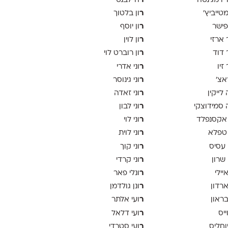
ר
יו מג'נטה
ה־לבנט
ר
 מטייביץ׳
ון בלטוך
ר
פישר
ון יוסף
ר
 ארזי
ון לוין
ר
 דוד
ון רוברט לוי
ר
זיו
וני אדרי
ר
אצ׳
וני גינוסר
ר
לייקין
וני זאדה
ר
סמידוצקי
וני לבון
ר
אקסנפלד
וני לוי
ר
טפלא
וני לוית
ר
 עסיס
וני קוך
ר
 שרון
וני קרדי
ר
יילי
ונלי פאר
ר
ארדון
ונן גולדמן
ר
בראון
ועי אלתר
ר
ייס
ועי דלאל
ר
יוחליס
ועי סטרדי