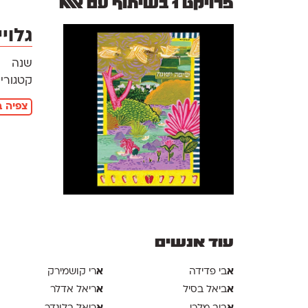
פרויקט 1 בשיתוף עם אאא
גלוי
שנה
קטגוריו
צפיה ב
עוד אנשים
א
א
בי פדידה
רי קושמירק
א
א
ביאל בסיל
ריאל אדלר