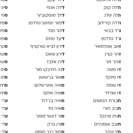
ה
ל
ס
ילה פלשקס
יהי יעקב
טוד
ה
ל
ס
ילה קוק
ילה אגוזי
יון
ה
ל
ס
ִלה שלג
ילך מוסקוביץ'
פי 
ו
ל
ס
לדה קירילוב
ימור יוסיפון־גולדמן
פיר
ו
ל
ס
רד בבאי
ינור מגל
פיר
ו
ל
ס
רד גולדמן
יעד מוזס
פיר 
ז
ל
ס
אב אנגלמאיר
ירון לביא טורקניץ׳
קר
ז
ל
ס
הר קורן
ירון שאקי
שה 
ז
ל
ס
והר וינר
ירן אלבז
שה 
ז
ל
ס
יו משה
נה חודבקו מור
תו 
ז
מ
ס
יו פינקל
אור בן־שושן
תו 
ז
מ
ס
יו שמח
איה איש־שלום
תיו
ז
מ
ס
יו שניידר
איה איתם
תיו
ח
מ
ע
בורת הטושים
איה בן־דוד
די א
ח
מ
ע
ביב חורי
איה טל
די 
ח
מ
ע
גית פרנקל
ור לוגשי־סומך
די 
ח
מ
ע
ובב אופנהיים
ורן ברק
די ו
ח
מ
ע
זי יעקב
חול רגב חומש
די 