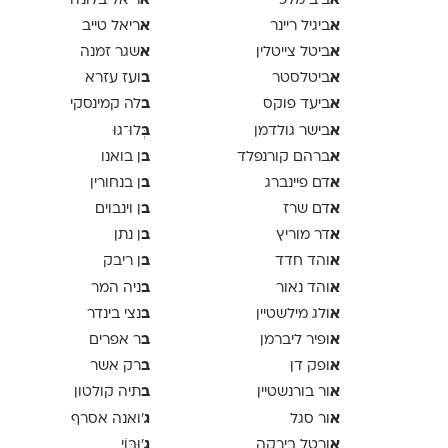
א
א
ביב מלכי
ריאל בלונדר
א
א
ביגיל ריינר
ריאל טייב
א
א
ביטל צייטלין
שגר זמנה
א
ב
ביטלסטר
ועז עזרא
א
ב
ביעד פוקס
לה קמינסקי
א
ב
בישר גולדמן
ְּלוּ־גוּ
א
ב
ברהם קורנפלד
ן בואנו
א
ב
דם פיינברג
ן בנחורין
א
ב
דם שרז
ן וינבוים
א
ב
דר מוריץ
ן נתן
א
ב
והד חדד
ן ריבק
א
ב
והד נאור
ניה המר
א
ב
ולג מילשטיין
נצי בינדר
א
ב
ופיר ליברמן
ר אפרים
א
ב
ופק דן
רק אשר
א
ב
ור בורנשטיין
תיה קולטון
א
ג
ור סגל
'ואנה אסרף
א
ג
ורטל בירקה
'וּבּוֹי