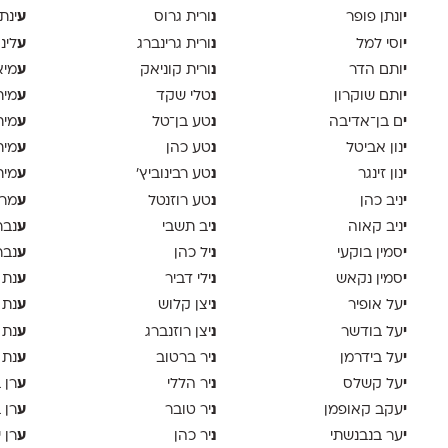
י
נ
ע
ונתן פופר
ורית גרוס
ינת
י
נ
ע
וסי למל
ורית גרינברג
לינ
י
נ
ע
ותם הדר
ורית קוניאק
מיא
י
נ
ע
ותם שוקרון
טלי שקד
מית
י
נ
ע
ם בן־אדיבה
טע בן־טל
מית
י
נ
ע
נון אביטל
טע כהן
מית
י
נ
ע
נון זינגר
טע רבינוביץ׳
מית
י
נ
ע
ניב כהן
טע רוזנטל
מרי
י
נ
ע
ניב קאוה
יב תשבי
נבר
י
נ
ע
סמין בוקעי
יל כהן
נבר
י
נ
ע
סמין נקאש
ילי דביר
נת 
י
נ
ע
על אופיר
יצן קלוש
נת 
י
נ
ע
על בודשר
יצן רוזנברג
נת 
י
נ
ע
על בידרמן
יר ברטוב
נת 
י
נ
ע
על קשלס
יר הללי
רן 
י
נ
ע
עקב קאופמן
יר טובר
רן 
י
נ
ע
ער בנבנשתי
יר כהן
רן י