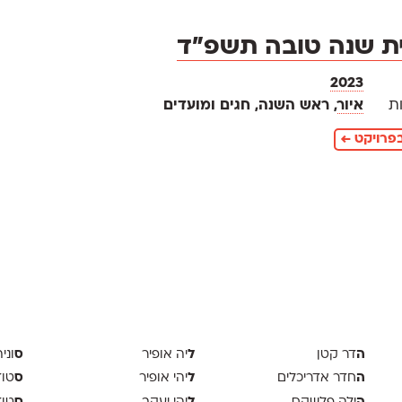
ית שנה טובה תשפ״ד
2023
ת
איור
, ראש השנה, חגים ומועדים
פרויקט ←
ה
ל
ס
דר קטן
יה אופיר
וני
ה
ל
ס
חדר אדריכלים
יהי אופיר
טודיו