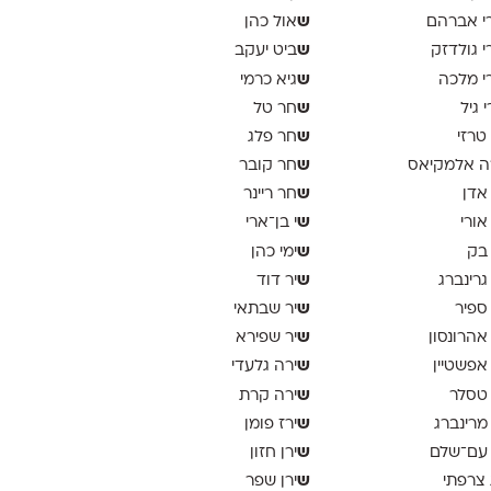
ש
י אברהם
אול כהן
ש
י גולדזק
ביט יעקב
ש
י מלכה
גיא כרמי
ש
י גיל
חר טל
ש
 טרזי
חר פלג
ש
ה אלמקיאס
חר קובר
ש
 אדן
חר ריינר
ש
 אורי
י בן־ארי
ש
 בק
ימי כהן
ש
 גרינברג
יר דוד
ש
 ספיר
יר שבתאי
ש
 אהרונסון
יר שפירא
ש
 אפשטיין
ירה גלעדי
ש
 טסלר
ירה קרת
ש
 מרינברג
ירז פומן
ש
 עם־שלם
ירן חזון
ש
 צרפתי
ירן שפר