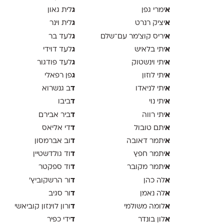
א
ג
ימרי גפן
לית גאון
א
ג
יציק רנרט
לית וינר
א
ג
יריס קוצ׳מר עם־שלם
לעד בר
א
ג
יתי בלאיש
לעד דוידי
א
ג
יתי וינשטוק
לעד פודגור
א
ג
יתי לוזון
פן רפאלי
א
ד
יתי לניאדו
ב גנשרוא
א
ד
יתי נוי
ביבו
א
ד
יתי רווה
ביר אבירם
א
ד
יתם טובול
די אליאס
א
ד
יתמר דאובה
וב אברמסון
א
ד
יתמר חפץ
וד גולדשטיין
א
ד
יתמר מקובר
וד ספקטר
א
ד
לה כהן
ור הרשקוביץ׳
א
ד
לה נאמן
ור סגיב
א
ד
לומה משולמי
ורון לוינזון קוביאשי
א
ד
לון בונדר
ידי כפיר