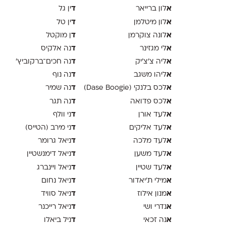
א
ד
לון ברייאר
ין גל
א
ד
לון מיטלמן
ין טל
א
ד
לונה צוקרמן
ן מוקטל
א
ד
לי מגזינר
נה אלקיס
א
ד
ליה צ׳צ׳יק
נה חכים־ברקוביץ׳
א
ד
ליהו משגב
נה נוף
א
ד
לכס בלנקי (Dase Boogie)
נה שמיר
א
ד
לכס פדואה
נה תגר
א
ד
לעד אורן
ני וולף
א
ד
לעד אליקים
ני מירב (הטייס)
א
ד
לעד מלכה
ניאל גרומר
א
ד
לעד משען
ניאל דימנשטיין
א
ד
לעד שטיין
ניאל ויינברג
א
ד
מילי ת׳יאדור
ניאל נחום
א
ד
מנון אילוז
ניאל סוויד
א
ד
נדרי ושי
ניאל רייכנר
א
ד
נה זכאי
ניל ביאלו