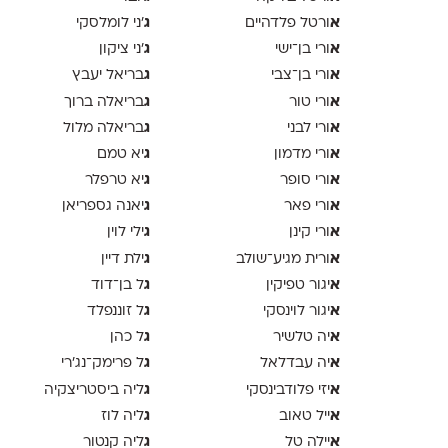
א
ג
ורטל פלדהיים
׳ני לומלסקי
א
ג
ורי בן־ישי
׳ני ציקון
א
ג
ורי בן־צבי
בריאל יעבץ
א
ג
ורי טור
בריאלה ברוך
א
ג
ורי לבני
בריאלה מלול
א
ג
ורי מדמון
יא טמם
א
ג
ורי סופר
יא טרפלר
א
ג
ורי פאר
יאנה גספריאן
א
ג
ורי קינן
ילי לוין
א
ג
ורית מגיע־שולב
ילת דיין
א
ג
יגור טפיקין
ל בן־דוד
א
ג
יגור לוינסקי
ל זוננפלד
א
ג
יה טלשיר
ל כהן
א
ג
יה עבדלאל
ל פרימק־נג׳רי
א
ג
יזי פלודבינסקי
ליה ביסטריצקיה
א
ג
ייל טאוב
ליה לוז
א
ג
יילה טל
ליה קנטור