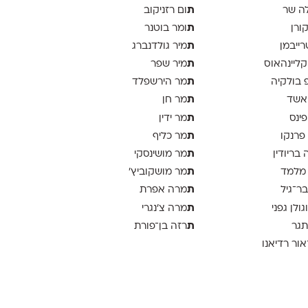
ת
ה שר
ום רזניקוב
ת
קורן
ומר בוטנר
ת
רייבמן
מיר גולדנברג
ת
 קליינהאוס
מיר שפר
ת
פ בולקיה
מר הירשפלד
ת
אשד
מר חן
ת
פינס
מר ידין
ת
 פרנקו
מר כליף
ת
 בריודין
מר מושינסקי
ת
 מלמד
מר מושקוביץ'
ת
בר־גיל
מרה אפרת
ת
וגולן גפני
מרה צ׳נגרי
ת
תגר
רזה בן־פורת
אור רדיאנו