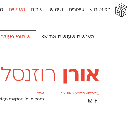
א
א
א
א
א
הפונטים
עיצובים
שימושי
אודות
האנשים
מג
א
אוונטה
אמביוולנטי קומפרסט
מוגרבי דיספל
אטלס
אמביוולנטי רחב
מוגרבי טקס
אינדקס
אנומליה
מכמורת
האנשים שעושים את אאא
שיתופי פעולה
אינדקס מונו
אסימון דו־לשוני
מכמורת מעו
אלמוני
אפק
מקומי
אלמוני צר
בר־לב
נוילנד
אמביוולנטי נורמל
גלוריה
סטנגה
אמביוולנטי צר
לוי
סינופסיס
אורן
רוזנסל
עוד מקומות למצוא את אורן
אתר
sign.myportfolio.com
Θ
Γ