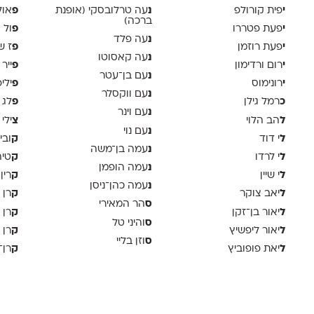
י
נ
פ
פית קורולפ
עה טרלובסקי (אופנת
אול
ברכה)
י
פ
פעת פטררו
ול 
נ
עה פלד
י
פ
פעת רוזמן
ז ש
נ
עה קאסוטו
י
פ
רום ורדימון
ייר
נ
עם בן־עטר
י
פ
רונימוס
ילי
נ
עם ווקסלר
כ
פ
רמל גילן
לג 
נ
עם וינר
ל
צ
הב הלוי
ילי 
נ
עם נוי
ל
ק
י דוד
ובי
נ
עמה בן־משה
ל
ק
י לרדו
טיה
נ
עמה הופמן
ל
ק
י שיין
רין
נ
עמה כהן־ניסן
ל
ק
יאב צוקר
רן 
ס
הר המאירי
ל
ק
יאור בן־זקן
רן 
ס
והיני טל
ל
ק
יאור ליפשיץ
רן 
ס
וזן בליי
ל
ק
יאת פופוביץ
רן־