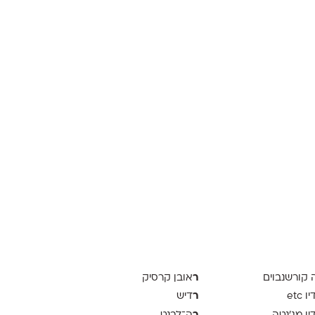
ר
ה קורשנבוים
אובן קרסיק
ר
 etc
דיש