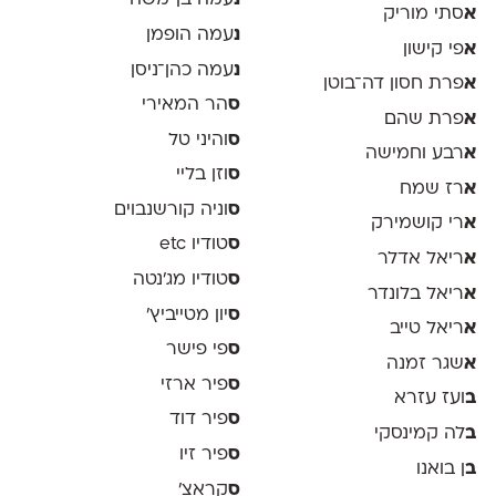
נ
עמה בן־משה
א
סתי מוריק
נ
עמה הופמן
א
פי קישון
נ
עמה כהן־ניסן
א
פרת חסון דה־בוטן
ס
הר המאירי
א
פרת שהם
ס
והיני טל
א
רבע וחמישה
ס
וזן בליי
א
רז שמח
ס
וניה קורשנבוים
א
רי קושמירק
ס
טודיו etc
א
ריאל אדלר
ס
טודיו מג'נטה
א
ריאל בלונדר
ס
יון מטייביץ׳
א
ריאל טייב
ס
פי פישר
א
שגר זמנה
ס
פיר ארזי
ב
ועז עזרא
ס
פיר דוד
ב
לה קמינסקי
ס
פיר זיו
ב
ן בואנו
ס
קראצ׳