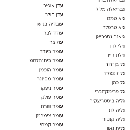
ג
בריאלה ברוך
ע
דן אופיר
ג
בריאלה מלול
ע
דן קולר
ג
יא טמם
ע
ובדיה בנישו
ג
יא טרפלר
ע
ודד לברן
ג
יאנה גספריאן
ע
וז צרי
ג
ילי לוין
ע
ומר בינדר
ג
ילת דיין
ע
ומר בית־הלחמי
ג
ל בן־דוד
ע
ומר הופמן
ג
ל זוננפלד
ע
ומר מסינגר
ג
ל כהן
ע
ומר ניפקר
ג
ל פרימק־נג׳רי
ע
ומר פולק
ג
ליה ביסטריצקיה
ע
ומר פורת
ג
ליה לוז
ע
ומר צימרמן
ג
ליה קנטור
ע
ומר קמחי
ג
לית גאון