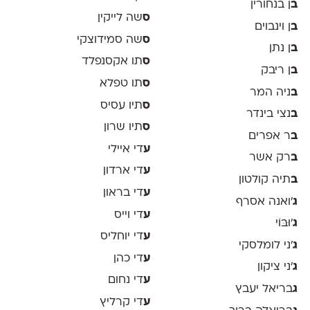
ב
ן בנחורין
ס
שה לייקין
ב
ן וינבוים
ס
שה סמידוצקי
ב
ן נתן
ס
תו אקסנפלד
ב
ן ריבק
ס
תו טפלא
ב
ניה המר
ס
תיו עסיס
ב
נצי בינדר
ס
תיו שרון
ב
ר אפרים
ע
די איילי
ב
רק אשר
ע
די ארדון
ב
תיה קולטון
ע
די בראון
ג
'ואנה אסרף
ע
די וייס
ג
'וּבּוֹי
ע
די יוחליס
ג
׳ני לומלסקי
ע
די כהן
ג
׳ני ציקון
ע
די נחום
ג
בריאל יעבץ
ע
די קרליץ