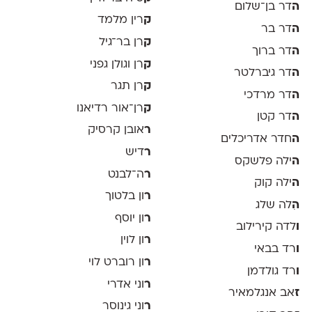
ה
דר בן־שלום
ק
רין מלמד
ה
דר בר
ק
רן בר־גיל
ה
דר ברוך
ק
רן וגולן גפני
ה
דר גיברלטר
ק
רן תגר
ה
דר מרדכי
ק
רן־אור רדיאנו
ה
דר קטן
ר
אובן קרסיק
ה
חדר אדריכלים
ר
דיש
ה
ילה פלשקס
ר
ה־לבנט
ה
ילה קוק
ר
ון בלטוך
ה
ִלה שלג
ר
ון יוסף
ו
לדה קירילוב
ר
ון לוין
ו
רד בבאי
ר
ון רוברט לוי
ו
רד גולדמן
ר
וני אדרי
ז
אב אנגלמאיר
ר
וני גינוסר