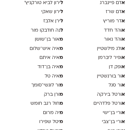
א
דם פיינברג
ל
ירון לביא טורקניץ׳
א
דם שרז
ל
ירון שאקי
א
דר מוריץ
ל
ירן אלבז
א
והד חדד
ל
נה חודבקו מור
א
והד נאור
מ
אור בן־שושן
א
ולג מילשטיין
מ
איה איש־שלום
א
ופיר ליברמן
מ
איה איתם
א
ופק דן
מ
איה בן־דוד
א
ור בורנשטיין
מ
איה טל
א
ור סגל
מ
ור לוגשי־סומך
א
ורטל בירקה
מ
ורן ברק
א
ורטל פלדהיים
מ
חול רגב חומש
א
ורי בן־ישי
מ
יה מרום
א
ורי בן־צבי
מ
יטל שפירו