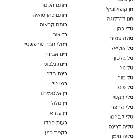
ר
ותם הקמן
ח
ן קופולוביץ'
ר
ותם כהן סואיה
ח
נן דה־לנגה
ר
ותם קראוס
ט
די כהן
ר
ז צור
ט
ולה עמיר
ר
חלי חבה שרפשטיין
ט
ל אוליאל
ר
ינו אבידר
ט
ל בלטוך
ר
ינת גלבוע
ט
ל גור
ר
ינת הדר
ט
ל מור
ר
מי טל
ט
ל פוגל
ר
ן אלטמירנו
ט
לי בקשי
ר
ן מלול
ט
לי גלייצר
ר
ן עזרא
ט
לי ליברמן
ר
עות פרדו
ט
ליה דריגס
ר
קפת כנען
ט
ליה נוימן