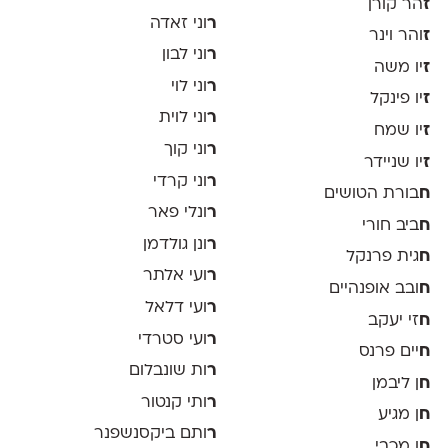
ז
הר קורן
ר
וני זאדה
ז
והר וינר
ר
וני לבון
ז
יו משה
ר
וני לוי
ז
יו פינקל
ר
וני לוית
ז
יו שמח
ר
וני קוך
ז
יו שניידר
ר
וני קרדי
ח
בורת הטושים
ר
ונלי פאר
ח
ביב חורי
ר
ונן גולדמן
ח
גית פרנקל
ר
ועי אלתר
ח
ובב אופנהיים
ר
ועי דלאל
ח
זי יעקב
ר
ועי סטרדי
ח
יים פרנס
ר
ות שונבלום
ח
ן ליבמן
ר
ותי קנטור
ח
ן מגיע
ר
ותם ביקסנשפנר
ח
ן מכבי