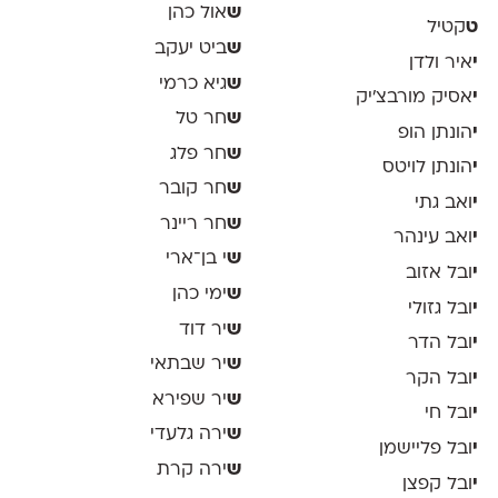
ש
אול כהן
ט
קטיל
ש
ביט יעקב
י
איר ולדן
ש
גיא כרמי
י
אסיק מורבצ'יק
ש
חר טל
י
הונתן הופ
ש
חר פלג
י
הונתן לויטס
ש
חר קובר
י
ואב גתי
ש
חר ריינר
י
ואב עינהר
ש
י בן־ארי
י
ובל אזוב
ש
ימי כהן
י
ובל גזולי
ש
יר דוד
י
ובל הדר
ש
יר שבתאי
י
ובל הקר
ש
יר שפירא
י
ובל חי
ש
ירה גלעדי
י
ובל פליישמן
ש
ירה קרת
י
ובל קפצן