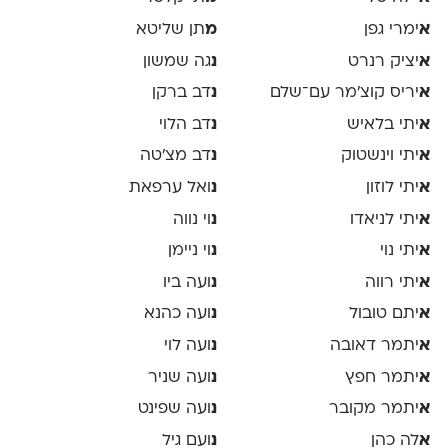
א
ימרי גפן
מ
תן שליטא
א
יציק רנרט
נ
גה שמשון
א
יריס קוצ׳מר עם־שלם
נ
דב ברקן
א
יתי בלאיש
נ
דב הלוי
א
יתי וינשטוק
נ
דב מצ׳טה
א
יתי לוזון
נ
ואל ערפאת
א
יתי לניאדו
נ
וי נווה
א
יתי נוי
נ
וי ניימן
א
יתי רווה
נ
ועה ביו
א
יתם טובול
נ
ועה כהנא
א
יתמר דאובה
נ
ועה לוי
א
יתמר חפץ
נ
ועה שניר
א
יתמר מקובר
נ
ועה שפינט
א
לה כהן
נ
ועם גיל