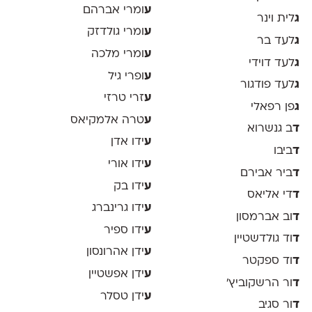
ע
ומרי אברהם
ג
לית וינר
ע
ומרי גולדזק
ג
לעד בר
ע
ומרי מלכה
ג
לעד דוידי
ע
ופרי גיל
ג
לעד פודגור
ע
זרי טרזי
ג
פן רפאלי
ע
טרה אלמקיאס
ד
ב גנשרוא
ע
ידו אדן
ד
ביבו
ע
ידו אורי
ד
ביר אבירם
ע
ידו בק
ד
די אליאס
ע
ידו גרינברג
ד
וב אברמסון
ע
ידו ספיר
ד
וד גולדשטיין
ע
ידן אהרונסון
ד
וד ספקטר
ע
ידן אפשטיין
ד
ור הרשקוביץ׳
ע
ידן טסלר
ד
ור סגיב