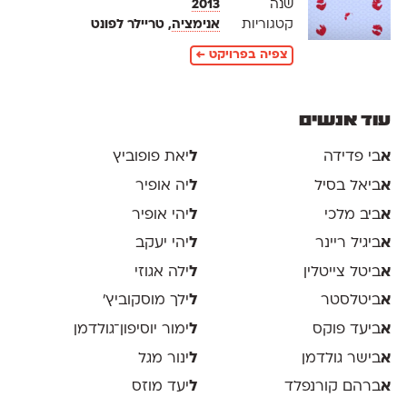
שנה
2013
קטגוריות
אנימציה
, טריילר לפונט
צפיה בפרויקט ←
עוד אנשים
א
בי פדידה
ל
יאת פופוביץ
א
ביאל בסיל
ל
יה אופיר
א
ביב מלכי
ל
יהי אופיר
א
ביגיל ריינר
ל
יהי יעקב
א
ביטל צייטלין
ל
ילה אגוזי
א
ביטלסטר
ל
ילך מוסקוביץ'
א
ביעד פוקס
ל
ימור יוסיפון־גולדמן
א
בישר גולדמן
ל
ינור מגל
א
ברהם קורנפלד
ל
יעד מוזס