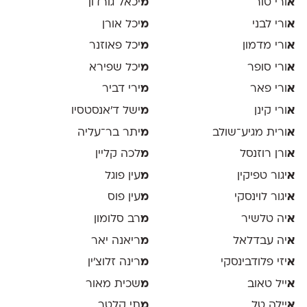
א
ורי טור
מ
יכאל גורדון
א
ורי לבני
מ
יכל אורן
א
ורי מדמון
מ
יכל פאוזנר
א
ורי סופר
מ
יכל שפירא
א
ורי פאר
מ
ירי דביר
א
ורי קינן
מ
ישל ד׳אנסטסיו
א
ורית מגיע־שולב
מ
יתר בר־עליה
א
ורן רוזנסל
מ
לכה קליין
א
יגור טפיקין
מ
עין פוגל
א
יגור לוינסקי
מ
עין פוס
א
יה טלשיר
מ
רב סלומון
א
יה עבדלאל
מ
ריאנה יאר
א
יזי פלודבינסקי
מ
רינה זלוצ׳ין
א
ייל טאוב
מ
שכית מאור
א
יילה טל
מ
תי קלטר