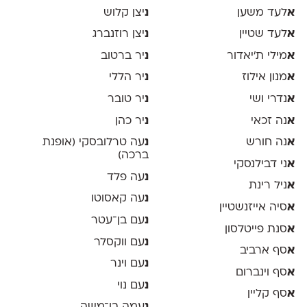
א
לעד משען
נ
יצן קלוש
א
לעד שטיין
נ
יצן רוזנברג
א
מילי ת׳יאדור
נ
יר ברטוב
א
מנון אילוז
נ
יר הללי
א
נדרי ושי
נ
יר טובר
א
נה זכאי
נ
יר כהן
א
נה חורש
נ
עה טרלובסקי (אופנת
ברכה)
א
ני דבילנסקי
נ
עה פלד
א
ניל רינת
נ
עה קאסוטו
א
סיה אייזנשטיין
נ
עם בן־עטר
א
סנת פייטלסון
נ
עם ווקסלר
א
סף ארביב
נ
עם וינר
א
סף וינברום
נ
עם נוי
א
סף קליין