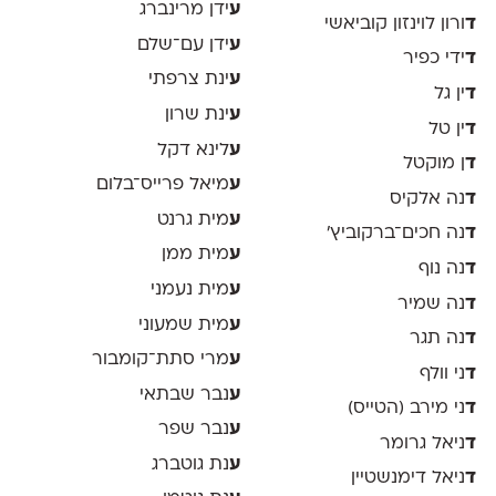
ע
ידן מרינברג
ד
ורון לוינזון קוביאשי
ע
ידן עם־שלם
ד
ידי כפיר
ע
ינת צרפתי
ד
ין גל
ע
ינת שרון
ד
ין טל
ע
לינא דקל
ד
ן מוקטל
ע
מיאל פרייס־בלום
ד
נה אלקיס
ע
מית גרנט
ד
נה חכים־ברקוביץ׳
ע
מית ממן
ד
נה נוף
ע
מית נעמני
ד
נה שמיר
ע
מית שמעוני
ד
נה תגר
ע
מרי סתת־קומבור
ד
ני וולף
ע
נבר שבתאי
ד
ני מירב (הטייס)
ע
נבר שפר
ד
ניאל גרומר
ע
נת גוטברג
ד
ניאל דימנשטיין