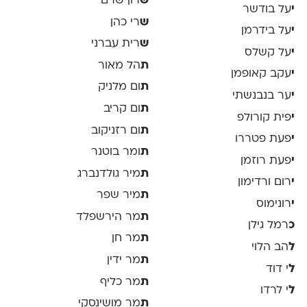
ש
רון שרם
י
על בודשר
ש
רי כהן
י
על בידרמן
ש
רית עברני
י
על קשלס
ת
הל מאור
י
עקב קאופמן
ת
ום מלניק
י
ער בנבנשתי
ת
ום קריב
י
פית קורולפ
ת
ום רזניקוב
י
פעת פטררו
ת
ומר בוטנר
י
פעת רוזמן
ת
מיר גולדנברג
י
רום ורדימון
ת
מיר שפר
י
רונימוס
ת
מר הירשפלד
כ
רמל גילן
ת
מר חן
ל
הב הלוי
ת
מר ידין
ל
י דוד
ת
מר כליף
ל
י לרדו
ת
מר מושינסקי