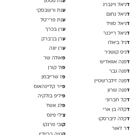
ע
נת גוטמן
ד
ניאל ויינברג
ע
נת ורשבסקי
ד
ניאל נחום
ע
נת פרי־טל
ד
ניאל סוויד
ע
רן בכרך
ד
ניאל רייכנר
ע
רן בן־ברק
ד
ניל ביאלו
ע
רן יונה
ד
ניס קושניר
פ
אולה שר
ד
פנה אוואדיש
פ
ול קורן
ד
פנה גבר
פ
ז שרייבמן
ד
פנה זילברשטיין
פ
ייר קליינהאוס
ד
פנה שרון
פ
יליפ בולקיה
ד
קל חברוני
פ
לג אשד
ד
קלה בן ארי
צ
ילי פינס
ד
קלה ליברסקו
ק
ובי פרנקו
ד
ר לאור
ק
טיה בריודין