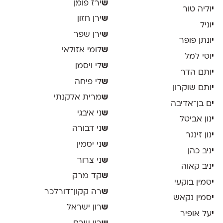
ש
ירז פומן
י
וליה טור
ש
ירן חזון
י
וניל
ש
ירן שפר
י
ונתן פופר
ש
לומי אזולאי
י
וסי למל
ש
לי ויסמן
י
ותם הדר
ש
לי פיחה
י
ותם שוקרון
ש
מרית אלקנתי
י
ם בן־אדיבה
ש
ני איבגי
י
נון אביטל
ש
ני דבורה
י
נון זינגר
ש
ני יסמין
י
ניב כהן
ש
ני צרור
י
ניב קאוה
ש
קד מרק
י
סמין בוקעי
ש
רה קקון־דורלכר
י
סמין נקאש
ש
רון ישראל
י
על אופיר