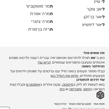
ל
י שיין
ת
מר מושקוביץ'
ל
יאב צוקר
ת
מרה אפרת
ל
יאור בן־זקן
ת
מרה צ׳נגרי
ל
יאור ליפשיץ
ת
רזה בן־פורת
מה עושים פה?
כאן ב־
אאא
תוכלו להתרשם מטיפוגרפיה עברית רעננה ולרכוש פונטים
איכותיים שעיצבו טיפוגרפים עצמאיים.
קראו עוד
הניוזלטר השווה
קבלו מספר פעמים בשנה מייל עם עדכונים על פונטים חדשים ועל
מבצעים מיוחדים.
מלאו את המייל כאן
עוד דרכים להתעדכן
בואו לעשות לנו לייק ב
פייסבוק
, עקבו אחרינו ב
אינסטגרם
וקבלו קצת
השראה ב
וימאו
,
פינטרסט
או
גיפי
.
מפת אתר
תקנון ונגישות האתר
יצירת קשר
2026-2011 © אאא
| האתר סולק: