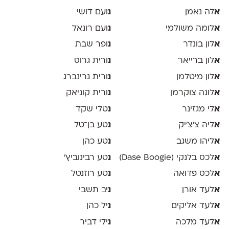
א
לה נאמן
נ
ועם דושי
א
לומה משולמי
נ
ועם רונאל
א
לון בונדר
נ
ופר שבת
א
לון ברייאר
נ
ורית גרוס
א
לון מיטלמן
נ
ורית גרינברג
א
לונה צוקרמן
נ
ורית קוניאק
א
לי מגזינר
נ
טלי שקד
א
ליה צ׳צ׳יק
נ
טע בן־טל
א
ליהו משגב
נ
טע כהן
א
לכס בלנקי (Dase Boogie)
נ
טע רבינוביץ׳
א
לכס פדואה
נ
טע רוזנטל
א
לעד אורן
נ
יב תשבי
א
לעד אליקים
נ
יל כהן
א
לעד מלכה
נ
ילי דביר