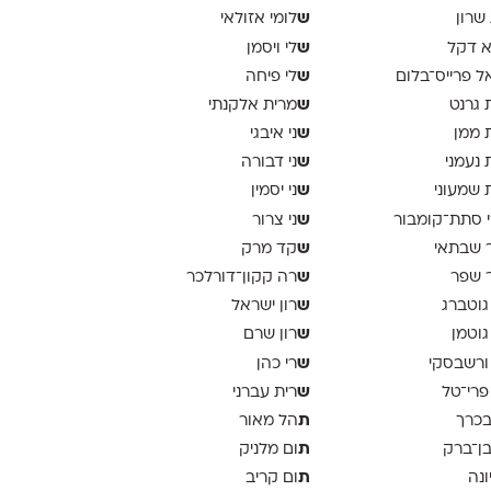
ש
 שרון
לומי אזולאי
ש
א דקל
לי ויסמן
ש
ל פרייס־בלום
לי פיחה
ש
 גרנט
מרית אלקנתי
ש
 ממן
ני איבגי
ש
 נעמני
ני דבורה
ש
 שמעוני
ני יסמין
ש
 סתת־קומבור
ני צרור
ש
 שבתאי
קד מרק
ש
 שפר
רה קקון־דורלכר
ש
גוטברג
רון ישראל
ש
גוטמן
רון שרם
ש
ורשבסקי
רי כהן
ש
פרי־טל
רית עברני
ת
בכרך
הל מאור
ת
בן־ברק
ום מלניק
ת
ונה
ום קריב