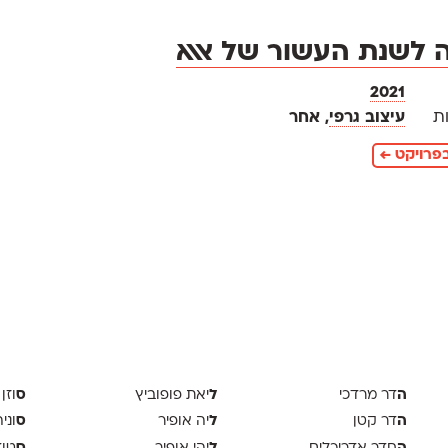
 לשנת העשור של אאא
2021
ת
עיצוב גרפי
, אחר
פרויקט ←
ה
ל
ס
דר מרדכי
יאת פופוביץ
וזן 
ה
ל
ס
דר קטן
יה אופיר
וני