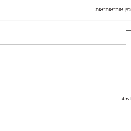
זין אות־אות־אות
חדש
חדש
יי
פלוני
קארמה
חדש
ט
פלוני יד
קדם סנס
פלוני מעוגל
קדם סריף
פונ
גל
פלוני צר
קרוואן
בואו 
מטרי
פעמון
שלוק
הפ
פריימריז
תעמולה
פרנק־רי
פרנק־רי צר
stav