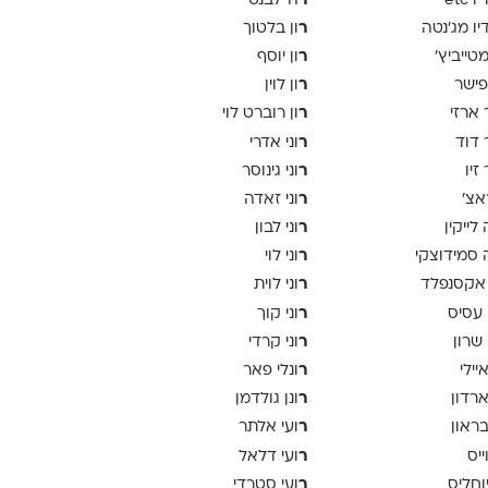
ר
 etc
ה־לבנט
ר
יו מג'נטה
ון בלטוך
ר
 מטייביץ׳
ון יוסף
ר
פישר
ון לוין
ר
 ארזי
ון רוברט לוי
ר
 דוד
וני אדרי
ר
זיו
וני גינוסר
ר
אצ׳
וני זאדה
ר
לייקין
וני לבון
ר
סמידוצקי
וני לוי
ר
אקסנפלד
וני לוית
ר
 עסיס
וני קוך
ר
 שרון
וני קרדי
ר
יילי
ונלי פאר
ר
ארדון
ונן גולדמן
ר
בראון
ועי אלתר
ר
ייס
ועי דלאל
ר
יוחליס
ועי סטרדי