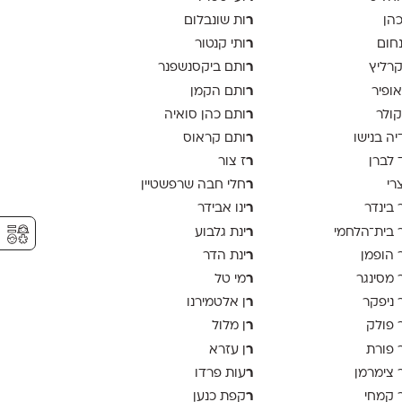
ר
כהן
ות שונבלום
ר
נחום
ותי קנטור
ר
קרליץ
ותם ביקסנשפנר
ר
אופיר
ותם הקמן
ר
קולר
ותם כהן סואיה
ר
יה בנישו
ותם קראוס
ר
 לברן
ז צור
ר
צרי
חלי חבה שרפשטיין
ר
 בינדר
ינו אבידר
⚥︎
ר
 בית־הלחמי
ינת גלבוע
ר
 הופמן
ינת הדר
ר
 מסינגר
מי טל
ר
 ניפקר
ן אלטמירנו
ר
 פולק
ן מלול
ר
 פורת
ן עזרא
ר
 צימרמן
עות פרדו
ר
 קמחי
קפת כנען