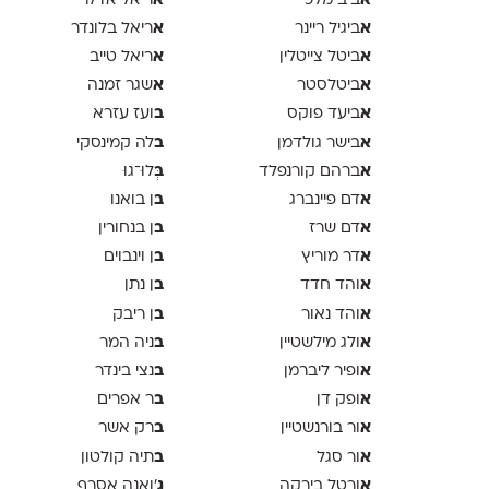
א
א
ביב מלכי
ריאל אדלר
א
א
ביגיל ריינר
ריאל בלונדר
א
א
ביטל צייטלין
ריאל טייב
א
א
ביטלסטר
שגר זמנה
א
ב
ביעד פוקס
ועז עזרא
א
ב
בישר גולדמן
לה קמינסקי
א
ב
ברהם קורנפלד
ְּלוּ־גוּ
א
ב
דם פיינברג
ן בואנו
א
ב
דם שרז
ן בנחורין
א
ב
דר מוריץ
ן וינבוים
א
ב
והד חדד
ן נתן
א
ב
והד נאור
ן ריבק
א
ב
ולג מילשטיין
ניה המר
א
ב
ופיר ליברמן
נצי בינדר
א
ב
ופק דן
ר אפרים
א
ב
ור בורנשטיין
רק אשר
א
ב
ור סגל
תיה קולטון
א
ג
ורטל בירקה
'ואנה אסרף