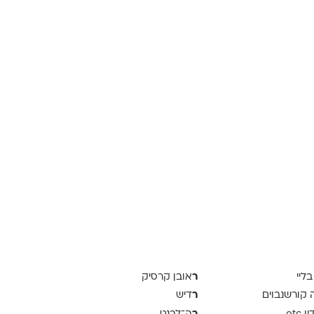
ר
בליי
אובן קרסיק
ר
ה קורשנבוים
דיש