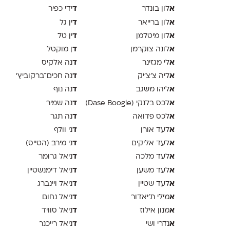
א
ד
לון בונדר
ידי כפיר
א
ד
לון ברייאר
ין גל
א
ד
לון מיטלמן
ין טל
א
ד
לונה צוקרמן
ן מוקטל
א
ד
לי מגזינר
נה אלקיס
א
ד
ליה צ׳צ׳יק
נה חכים־ברקוביץ׳
א
ד
ליהו משגב
נה נוף
א
ד
לכס בלנקי (Dase Boogie)
נה שמיר
א
ד
לכס פדואה
נה תגר
א
ד
לעד אורן
ני וולף
א
ד
לעד אליקים
ני מירב (הטייס)
א
ד
לעד מלכה
ניאל גרומר
א
ד
לעד משען
ניאל דימנשטיין
א
ד
לעד שטיין
ניאל ויינברג
א
ד
מילי ת׳יאדור
ניאל נחום
א
ד
מנון אילוז
ניאל סוויד
א
ד
נדרי ושי
ניאל רייכנר