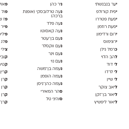
י
נ
פ
ער בנבנשתי
יר כהן
אול
י
נ
פ
פית קורולפ
עה טרלובסקי (אופנת
ול 
ברכה)
י
פ
פעת פטררו
ז ש
נ
עה פלד
י
פ
פעת רוזמן
ייר
נ
עה קאסוטו
י
פ
רום ורדימון
ילי
נ
עם בן־עטר
י
פ
רונימוס
לג 
נ
עם ווקסלר
כ
צ
רמל גילן
ילי 
נ
עם וינר
ל
ק
הב הלוי
ובי
נ
עם נוי
ל
ק
י דוד
טיה
נ
עמה בן־משה
ל
ק
י לרדו
רין
נ
עמה הופמן
ל
ק
י שיין
רן 
נ
עמה כהן־ניסן
ל
ק
יאב צוקר
רן 
ס
הר המאירי
ל
ק
יאור בן־זקן
רן 
ס
והיני טל
ל
ק
יאור ליפשיץ
רן־