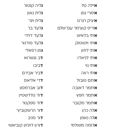
א
ג
יילה טל
ליה קנטור
א
ג
ימרי גפן
לית גאון
א
ג
יציק רנרט
לית וינר
א
ג
יריס קוצ׳מר עם־שלם
לעד בר
א
ג
יתי בלאיש
לעד דוידי
א
ג
יתי וינשטוק
לעד פודגור
א
ג
יתי לוזון
פן רפאלי
א
ד
יתי לניאדו
ב גנשרוא
א
ד
יתי נוי
ביבו
א
ד
יתי רווה
ביר אבירם
א
ד
יתם טובול
די אליאס
א
ד
יתמר דאובה
וב אברמסון
א
ד
יתמר חפץ
וד גולדשטיין
א
ד
יתמר מקובר
וד ספקטר
א
ד
לה כהן
ור הרשקוביץ׳
א
ד
לה נאמן
ור סגיב
א
ד
לומה משולמי
ורון לוינזון קוביאשי