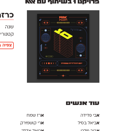
פרויקט 1 בשיתוף עם אאא
כרזה
שנה
קטגוריו
צפיה ב
עוד אנשים
א
א
בי פדידה
רז שמח
א
א
ביאל בסיל
רי קושמירק