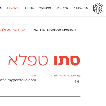
א
א
א
א
א
הפונטים
עיצובים
שימושי
אודות
האנשים
מג
א
אוונטה
אמביוולנטי קומפרסט
מוגרבי דיספל
אטלס
אמביוולנטי רחב
מוגרבי טקס
אינדקס
אנומליה
מכמורת
האנשים שעושים את אאא
שיתופי פעולה
אינדקס מונו
אסימון דו־לשוני
מכמורת מעו
אלמוני
אפק
מקומי
אלמוני צר
בר־לב
נוילנד
אמביוולנטי נורמל
גלוריה
סטנגה
אמביוולנטי צר
לוי
סינופסיס
סתו
טפלא
עוד מקומות למצוא את סתו
אתר
tafla.myportfolio.com
Θ