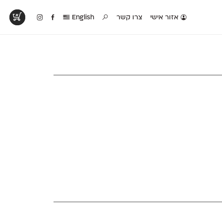
אזור אישי
צרו קשר
English
טים בפעולה
קטלוג להדפסה
טבלת השוואה
לראות עיצובים
לאלו שאוהבים לבחון
טבלה עם כל המאפיינים
פים שנעשו עם
פונטים על־גבי דף A4
של הפונטים שלנו זה
ונטים שלנו
לבן מולבן
לצד זה