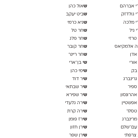
ש
י אברהם
אול כהן
ש
י גולדזק
ביט יעקב
ש
י מלכה
גיא כרמי
ש
י גיל
חר טל
ש
 טרזי
חר פלג
ש
ה אלמקיאס
חר קובר
ש
 אדן
חר ריינר
ש
 אורי
י בן־ארי
ש
 בק
ימי כהן
ש
 גרינברג
יר דוד
ש
 ספיר
יר שבתאי
ש
 אהרונסון
יר שפירא
ש
 אפשטיין
ירה גלעדי
ש
 טסלר
ירה קרת
ש
 מרינברג
ירז פומן
ש
 עם־שלם
ירן חזון
ש
 צרפתי
ירן שפר