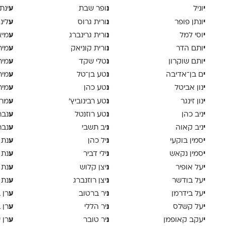
י
נ
ע
וניל
ופר שבת
ינת
י
נ
ע
ונתן פופר
ורית גרוס
לינ
י
נ
ע
וסי למל
ורית גרינברג
מיא
י
נ
ע
ותם הדר
ורית קוניאק
מית
י
נ
ע
ותם שוקרון
טלי שקד
מית
י
נ
ע
ם בן־אדיבה
טע בן־טל
מית
י
נ
ע
נון אביטל
טע כהן
מית
י
נ
ע
נון זינגר
טע רבינוביץ׳
מרי
י
נ
ע
ניב כהן
טע רוזנטל
נבר
י
נ
ע
ניב קאוה
יב תשבי
נבר
י
נ
ע
סמין בוקעי
יל כהן
נת 
י
נ
ע
סמין נקאש
ילי דביר
נת 
י
נ
ע
על אופיר
יצן קלוש
נת 
י
נ
ע
על בודשר
יצן רוזנברג
נת 
י
נ
ע
על בידרמן
יר ברטוב
רן 
י
נ
ע
על קשלס
יר הללי
רן 
י
נ
ע
עקב קאופמן
יר טובר
רן י