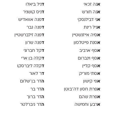
א
ד
נה זכאי
ניל ביאלו
א
ד
נה חורש
ניס קושניר
א
ד
ני דבילנסקי
פנה אוואדיש
א
ד
ניל רינת
פנה גבר
א
ד
סיה אייזנשטיין
פנה זילברשטיין
א
ד
סנת פייטלסון
פנה שרון
א
ד
סף ארביב
קל חברוני
א
ד
סף וינברום
קלה בן ארי
א
ד
סף קליין
קלה ליברסקו
א
ד
סתי מוריק
ר לאור
א
ה
פי קישון
דר בן־שלום
א
ה
פרת חסון דה־בוטן
דר בר
א
ה
פרת שהם
דר ברוך
א
ה
רבע וחמישה
דר גיברלטר