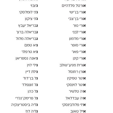
א
ג
ורטל פלדהיים
'וּבּוֹי
א
ג
ורי בן־ישי
׳ני לומלסקי
א
ג
ורי בן־צבי
׳ני ציקון
א
ג
ורי טור
בריאל יעבץ
א
ג
ורי לבני
בריאלה ברוך
א
ג
ורי מדמון
בריאלה מלול
א
ג
ורי סופר
יא טמם
א
ג
ורי פאר
יא טרפלר
א
ג
ורי קינן
יאנה גספריאן
א
ג
ורית מגיע־שולב
ילי לוין
א
ג
ורן רוזנסל
ילת דיין
א
ג
יגור טפיקין
ל בן־דוד
א
ג
יגור לוינסקי
ל זוננפלד
א
ג
יה טלשיר
ל כהן
א
ג
יה עבדלאל
ל פרימק־נג׳רי
א
ג
יזי פלודבינסקי
ליה ביסטריצקיה
א
ג
ייל טאוב
ליה לוז