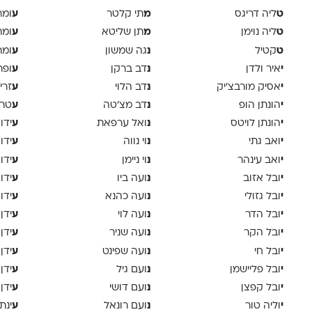
ט
מ
ע
ליה דריגס
תי קלטר
ומר
ט
מ
ע
ליה נוימן
תן שליטא
ומר
ט
נ
ע
קטיל
גה שמשון
ומר
י
נ
ע
איר ולדן
דב ברקן
ופר
י
נ
ע
אסיק מורבצ'יק
דב הלוי
זרי
י
נ
ע
הונתן הופ
דב מצ׳טה
טר
י
נ
ע
הונתן לויטס
ואל ערפאת
ידו
י
נ
ע
ואב גתי
וי נווה
ידו
י
נ
ע
ואב עינהר
וי ניימן
ידו
י
נ
ע
ובל אזוב
ועה ביו
ידו
י
נ
ע
ובל גזולי
ועה כהנא
ידו
י
נ
ע
ובל הדר
ועה לוי
ידן
י
נ
ע
ובל הקר
ועה שניר
ידן
י
נ
ע
ובל חי
ועה שפינט
ידן
י
נ
ע
ובל פליישמן
ועם גיל
ידן
י
נ
ע
ובל קפצן
ועם דושי
ידן
י
נ
ע
וליה טור
ועם רונאל
ינת