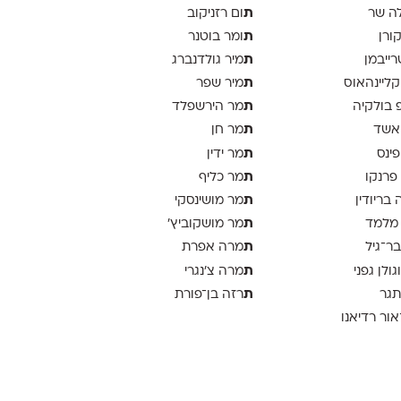
ת
ה שר
ום רזניקוב
ת
קורן
ומר בוטנר
ת
רייבמן
מיר גולדנברג
ת
 קליינהאוס
מיר שפר
ת
פ בולקיה
מר הירשפלד
ת
אשד
מר חן
ת
פינס
מר ידין
ת
 פרנקו
מר כליף
ת
 בריודין
מר מושינסקי
ת
 מלמד
מר מושקוביץ'
ת
בר־גיל
מרה אפרת
ת
וגולן גפני
מרה צ׳נגרי
ת
תגר
רזה בן־פורת
אור רדיאנו