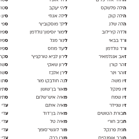
ה
ל
ס
חדר אדריכלים
יהי אופיר
טודיו
ה
ל
ס
ילה פלשקס
יהי יעקב
טוד
ה
ל
ס
ילה קוק
ילה אגוזי
יון
ה
ל
ס
ִלה שלג
ילך מוסקוביץ'
פי 
ו
ל
ס
לדה קירילוב
ימור יוסיפון־גולדמן
פיר
ו
ל
ס
רד בבאי
ינור מגל
פיר
ו
ל
ס
רד גולדמן
יעד מוזס
פיר 
ז
ל
ס
אב אנגלמאיר
ירון לביא טורקניץ׳
קר
ז
ל
ס
הר קורן
ירון שאקי
שה 
ז
ל
ס
והר וינר
ירן אלבז
שה 
ז
ל
ס
יו משה
נה חודבקו מור
תו 
ז
מ
ס
יו פינקל
אור בן־שושן
תיו
ז
מ
ס
יו שמח
איה איש־שלום
תיו
ז
מ
ע
יו שניידר
איה איתם
די א
ח
מ
ע
בורת הטושים
איה בן־דוד
די 
ח
מ
ע
ביב חורי
איה טל
די 
ח
מ
ע
גית פרנקל
ור לוגשי־סומך
די ו
ח
מ
ע
ובב אופנהיים
ורן ברק
די 