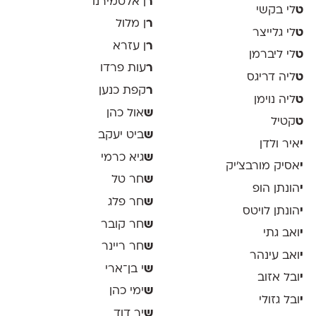
ר
ן אלטמירנו
ט
לי בקשי
ר
ן מלול
ט
לי גלייצר
ר
ן עזרא
ט
לי ליברמן
ר
עות פרדו
ט
ליה דריגס
ר
קפת כנען
ט
ליה נוימן
ש
אול כהן
ט
קטיל
ש
ביט יעקב
י
איר ולדן
ש
גיא כרמי
י
אסיק מורבצ'יק
ש
חר טל
י
הונתן הופ
ש
חר פלג
י
הונתן לויטס
ש
חר קובר
י
ואב גתי
ש
חר ריינר
י
ואב עינהר
ש
י בן־ארי
י
ובל אזוב
ש
ימי כהן
י
ובל גזולי
ש
יר דוד