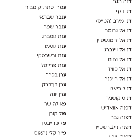
ד
נה תגר
ע
מרי סתת־קומבור
ד
ני וולף
ע
נבר שבתאי
ד
ני מירב (הטייס)
ע
נבר שפר
ד
ניאל גרומר
ע
נת גוטברג
ד
ניאל דימנשטיין
ע
נת גוטמן
ד
ניאל ויינברג
ע
נת ורשבסקי
ד
ניאל נחום
ע
נת פרי־טל
ד
ניאל סוויד
ע
רן בכרך
ד
ניאל רייכנר
ע
רן בן־ברק
ד
ניל ביאלו
ע
רן יונה
ד
ניס קושניר
פ
אולה שר
ד
פנה אוואדיש
פ
ול קורן
ד
פנה גבר
פ
ז שרייבמן
ד
פנה זילברשטיין
פ
ייר קליינהאוס