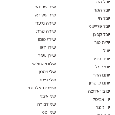
י
ובל הדר
ש
יר שבתאי
י
ובל הקר
ש
יר שפירא
י
ובל חי
ש
ירה גלעדי
י
ובל פליישמן
ש
ירה קרת
י
ובל קפצן
ש
ירז פומן
י
וליה טור
ש
ירן חזון
י
וניל
ש
ירן שפר
י
ונתן פופר
ש
לומי אזולאי
י
וסי למל
ש
לי ויסמן
י
ותם הדר
ש
לי פיחה
י
ותם שוקרון
ש
מרית אלקנתי
י
ם בן־אדיבה
ש
ני איבגי
י
נון אביטל
ש
ני דבורה
י
נון זינגר
ש
ני יסמין