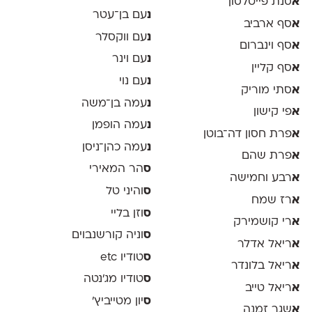
א
סנת פייטלסון
נ
עם בן־עטר
א
סף ארביב
נ
עם ווקסלר
א
סף וינברום
נ
עם וינר
א
סף קליין
נ
עם נוי
א
סתי מוריק
נ
עמה בן־משה
א
פי קישון
נ
עמה הופמן
א
פרת חסון דה־בוטן
נ
עמה כהן־ניסן
א
פרת שהם
ס
הר המאירי
א
רבע וחמישה
ס
והיני טל
א
רז שמח
ס
וזן בליי
א
רי קושמירק
ס
וניה קורשנבוים
א
ריאל אדלר
ס
טודיו etc
א
ריאל בלונדר
ס
טודיו מג'נטה
א
ריאל טייב
ס
יון מטייביץ׳
א
שגר זמנה