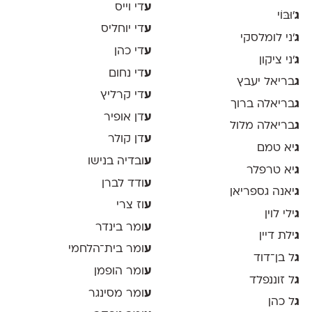
ע
די וייס
ג
'וּבּוֹי
ע
די יוחליס
ג
׳ני לומלסקי
ע
די כהן
ג
׳ני ציקון
ע
די נחום
ג
בריאל יעבץ
ע
די קרליץ
ג
בריאלה ברוך
ע
דן אופיר
ג
בריאלה מלול
ע
דן קולר
ג
יא טמם
ע
ובדיה בנישו
ג
יא טרפלר
ע
ודד לברן
ג
יאנה גספריאן
ע
וז צרי
ג
ילי לוין
ע
ומר בינדר
ג
ילת דיין
ע
ומר בית־הלחמי
ג
ל בן־דוד
ע
ומר הופמן
ג
ל זוננפלד
ע
ומר מסינגר
ג
ל כהן