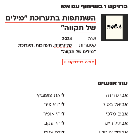
פרויקט 1 בשיתוף עם אאא
השתתפות בתערוכת ״מילים
של תקווה״
שנה
2024
קטגוריות
קליגרפיה
, תערוכות, תערוכת
״מילים של תקווה״
צפיה בפרויקט ←
עוד אנשים
א
בי פדידה
ל
יאת פופוביץ
א
ביאל בסיל
ל
יה אופיר
א
ביב מלכי
ל
יהי אופיר
א
ביגיל ריינר
ל
יהי יעקב