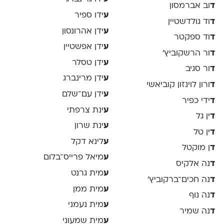
ד
וב אברמסון
ע
ידו ספיר
ד
וד גולדשטיין
ע
ידן אהרונסון
ד
וד ספקטר
ע
ידן אפשטיין
ד
ור הרשקוביץ׳
ע
ידן טסלר
ד
ור סגיב
ע
ידן מרינברג
ד
ורון לוינזון קוביאשי
ע
ידן עם־שלם
ד
ידי כפיר
ע
ינת צרפתי
ד
ין גל
ע
ינת שרון
ד
ין טל
ע
לינא דקל
ד
ן מוקטל
ע
מיאל פרייס־בלום
ד
נה אלקיס
ע
מית גרנט
ד
נה חכים־ברקוביץ׳
ע
מית ממן
ד
נה נוף
ע
מית נעמני
ד
נה שמיר
ע
מית שמעוני