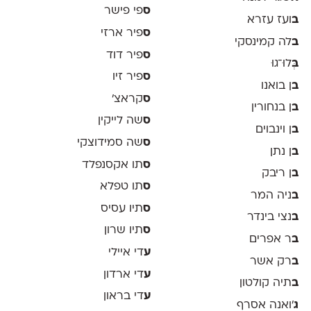
ס
פי פישר
ב
ועז עזרא
ס
פיר ארזי
ב
לה קמינסקי
ס
פיר דוד
ב
ְּלוּ־גוּ
ס
פיר זיו
ב
ן בואנו
ס
קראצ׳
ב
ן בנחורין
ס
שה לייקין
ב
ן וינבוים
ס
שה סמידוצקי
ב
ן נתן
ס
תו אקסנפלד
ב
ן ריבק
ס
תו טפלא
ב
ניה המר
ס
תיו עסיס
ב
נצי בינדר
ס
תיו שרון
ב
ר אפרים
ע
די איילי
ב
רק אשר
ע
די ארדון
ב
תיה קולטון
ע
די בראון
ג
'ואנה אסרף