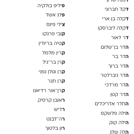
ד
פנה שרון
פ
יליפ בולקיה
ד
קל חברוני
פ
לג אשד
ד
קלה בן ארי
צ
ילי פינס
ד
קלה ליברסקו
ק
ובי פרנקו
ד
ר לאור
ק
טיה בריודין
ה
דר בן־שלום
ק
רין מלמד
ה
דר בר
ק
רן בר־גיל
ה
דר ברוך
ק
רן וגולן גפני
ה
דר גיברלטר
ק
רן תגר
ה
דר מרדכי
ק
רן־אור רדיאנו
ה
דר קטן
ר
אובן קרסיק
ה
חדר אדריכלים
ר
דיש
ה
ילה פלשקס
ר
ה־לבנט
ה
ילה קוק
ר
ון בלטוך
ה
ִלה שלג