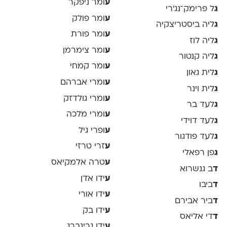
ע
ומר ניפקר
ג
ל פרימק־נג׳רי
ע
ומר פולק
ג
ליה ביסטריצקיה
ע
ומר פורת
ג
ליה לוז
ע
ומר צימרמן
ג
ליה קנטור
ע
ומר קמחי
ג
לית גאון
ע
ומרי אברהם
ג
לית וינר
ע
ומרי גולדזק
ג
לעד בר
ע
ומרי מלכה
ג
לעד דוידי
ע
ופרי גיל
ג
לעד פודגור
ע
זרי טרזי
ג
פן רפאלי
ע
טרה אלמקיאס
ד
ב גנשרוא
ע
ידו אדן
ד
ביבו
ע
ידו אורי
ד
ביר אבירם
ע
ידו בק
ד
די אליאס
ע
ידו גרינברג