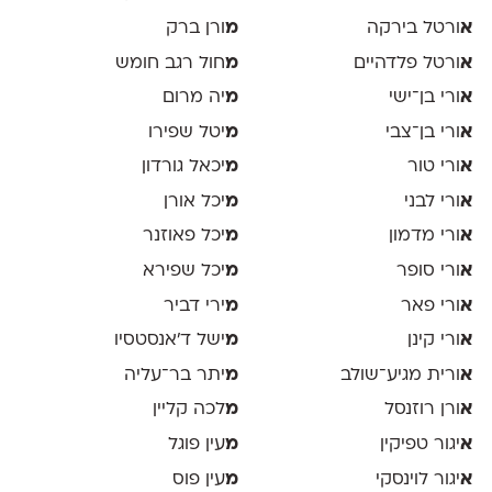
א
ורטל בירקה
מ
ורן ברק
א
ורטל פלדהיים
מ
חול רגב חומש
א
ורי בן־ישי
מ
יה מרום
א
ורי בן־צבי
מ
יטל שפירו
א
ורי טור
מ
יכאל גורדון
א
ורי לבני
מ
יכל אורן
א
ורי מדמון
מ
יכל פאוזנר
א
ורי סופר
מ
יכל שפירא
א
ורי פאר
מ
ירי דביר
א
ורי קינן
מ
ישל ד׳אנסטסיו
א
ורית מגיע־שולב
מ
יתר בר־עליה
א
ורן רוזנסל
מ
לכה קליין
א
יגור טפיקין
מ
עין פוגל
א
יגור לוינסקי
מ
עין פוס