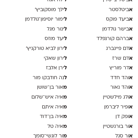
א
ביטל צייטלין
ל
ילה אגוזי
א
ביטלסטר
ל
ילך מוסקוביץ'
א
ביעד פוקס
ל
ימור יוסיפון־גולדמן
א
בישר גולדמן
ל
ינור מגל
א
ברהם קורנפלד
ל
יעד מוזס
א
דם פיינברג
ל
ירון לביא טורקניץ׳
א
דם שרז
ל
ירון שאקי
א
דר מוריץ
ל
ירן אלבז
א
והד חדד
ל
נה חודבקו מור
א
והד נאור
מ
אור בן־שושן
א
ולג מילשטיין
מ
איה איש־שלום
א
ופיר ליברמן
מ
איה איתם
א
ופק דן
מ
איה בן־דוד
א
ור בורנשטיין
מ
איה טל
א
ור סגל
מ
ור לוגשי־סומך