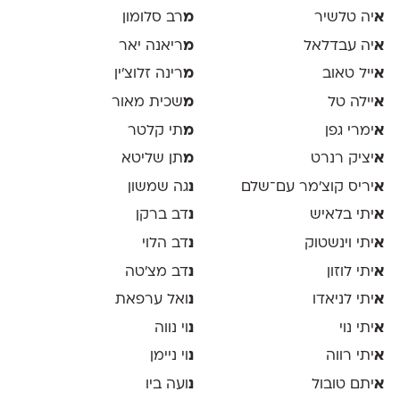
א
יה טלשיר
מ
רב סלומון
א
יה עבדלאל
מ
ריאנה יאר
א
ייל טאוב
מ
רינה זלוצ׳ין
א
יילה טל
מ
שכית מאור
א
ימרי גפן
מ
תי קלטר
א
יציק רנרט
מ
תן שליטא
א
יריס קוצ׳מר עם־שלם
נ
גה שמשון
א
יתי בלאיש
נ
דב ברקן
א
יתי וינשטוק
נ
דב הלוי
א
יתי לוזון
נ
דב מצ׳טה
א
יתי לניאדו
נ
ואל ערפאת
א
יתי נוי
נ
וי נווה
א
יתי רווה
נ
וי ניימן
א
יתם טובול
נ
ועה ביו