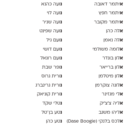
א
יתמר דאובה
נ
ועה כהנא
א
יתמר חפץ
נ
ועה לוי
א
יתמר מקובר
נ
ועה שניר
א
לה כהן
נ
ועה שפינט
א
לה נאמן
נ
ועם גיל
א
לומה משולמי
נ
ועם דושי
א
לון בונדר
נ
ועם רונאל
א
לון ברייאר
נ
ופר שבת
א
לון מיטלמן
נ
ורית גרוס
א
לונה צוקרמן
נ
ורית גרינברג
א
לי מגזינר
נ
ורית קוניאק
א
ליה צ׳צ׳יק
נ
טלי שקד
א
ליהו משגב
נ
טע בן־טל
א
לכס בלנקי (Dase Boogie)
נ
טע כהן