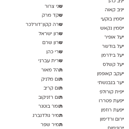
י
ניב כהן
ש
ני צרור
י
ניב קאוה
ש
קד מרק
י
סמין בוקעי
ש
רה קקון־דורלכר
י
סמין נקאש
ש
רון ישראל
י
על אופיר
ש
רון שרם
י
על בודשר
ש
רי כהן
י
על בידרמן
ש
רית עברני
י
על קשלס
ת
הל מאור
י
עקב קאופמן
ת
ום מלניק
י
ער בנבנשתי
ת
ום קריב
י
פית קורולפ
ת
ום רזניקוב
י
פעת פטררו
ת
ומר בוטנר
י
פעת רוזמן
ת
מיר גולדנברג
י
רום ורדימון
ת
מיר שפר
י
רונימוס