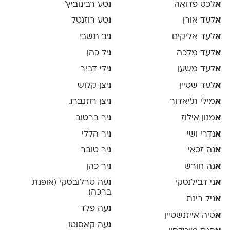
א
לכס פדואה
נ
טע רבינוביץ׳
א
לעד אורן
נ
טע רוזנטל
א
לעד אליקים
נ
יב תשבי
א
לעד מלכה
נ
יל כהן
א
לעד משען
נ
ילי דביר
א
לעד שטיין
נ
יצן קלוש
א
מילי ת׳יאדור
נ
יצן רוזנברג
א
מנון אילוז
נ
יר ברטוב
א
נדרי ושי
נ
יר הללי
א
נה זכאי
נ
יר טובר
א
נה חורש
נ
יר כהן
א
ני דבילנסקי
נ
עה טרלובסקי (אופנת
ברכה)
א
ניל רינת
נ
עה פלד
א
סיה אייזנשטיין
נ
עה קאסוטו