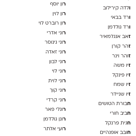
ר
ון יוסף
ו
לדה קירילוב
ר
ון לוין
ו
רד בבאי
ר
ון רוברט לוי
ו
רד גולדמן
ר
וני אדרי
ז
אב אנגלמאיר
ר
וני גינוסר
ז
הר קורן
ר
וני זאדה
ז
והר וינר
ר
וני לבון
ז
יו משה
ר
וני לוי
ז
יו פינקל
ר
וני לוית
ז
יו שמח
ר
וני קוך
ז
יו שניידר
ר
וני קרדי
ח
בורת הטושים
ר
ונלי פאר
ח
ביב חורי
ר
ונן גולדמן
ח
גית פרנקל
ר
ועי אלתר
ח
ובב אופנהיים