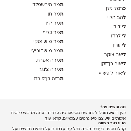
ת
מר הירשפלד
כ
רמל גילן
ת
מר חן
ל
הב הלוי
ת
מר ידין
ל
י דוד
ת
מר כליף
ל
י לרדו
ת
מר מושינסקי
ל
י שיין
ת
מר מושקוביץ'
ל
יאב צוקר
ת
מרה אפרת
ל
יאור בן־זקן
ת
מרה צ׳נגרי
ל
יאור ליפשיץ
ת
רזה בן־פורת
מה עושים פה?
כאן ב־
אאא
תוכלו להתרשם מטיפוגרפיה עברית רעננה ולרכוש פונטים
איכותיים שעיצבו טיפוגרפים עצמאיים.
קראו עוד
הניוזלטר השווה
קבלו מספר פעמים בשנה מייל עם עדכונים על פונטים חדשים ועל