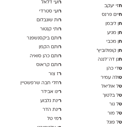
ר
ועי דלאל
ח
זי יעקב
ר
ועי סטרדי
ח
יים פרנס
ר
ות שונבלום
ח
ן ליבמן
ר
ותי קנטור
ח
ן מגיע
ר
ותם ביקסנשפנר
ח
ן מכבי
ר
ותם הקמן
ח
ן קופולוביץ'
ר
ותם כהן סואיה
ח
נן דה־לנגה
ר
ותם קראוס
ט
די כהן
ר
ז צור
ט
ולה עמיר
ר
חלי חבה שרפשטיין
ט
ל אוליאל
ר
ינו אבידר
ט
ל בלטוך
ר
ינת גלבוע
ט
ל גור
ר
ינת הדר
ט
ל מור
ר
מי טל
ט
ל פוגל