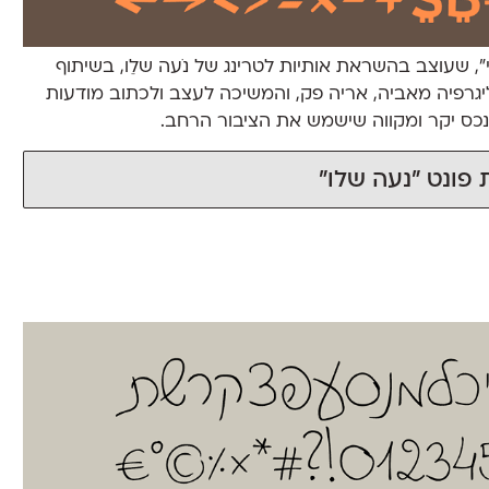
די״, שעוצב בהשראת אותיות לטרינג של נֹעה שלֵו, בשיתוף
ה. נֹעה, ילידת 1938, למדה קליגרפיה מאביה, אריה פק, והמשיכה לעצב ולכתוב מודעות
כס יקר ומקווה שישמש את הציבור הרחב.
 פונט ״נעה שלו״