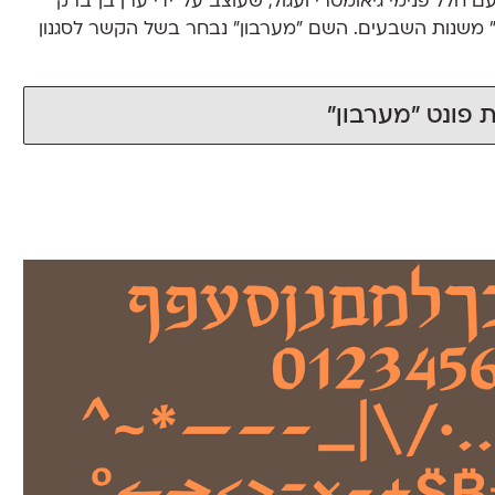
ם חלל פנימי גיאומטרי ועגול, שעוצב על־ידי ערן בן־ברק
 משנות השבעים. השם ״מערבון״ נבחר בשל הקשר לסגנון
 פונט ״מערבון״