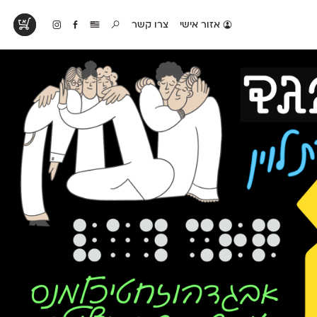
אזור אישי
צרו קשר
טים בפעולה
קטלוג להדפסה
טבלת השוואה
לראות עיצובים
לאלו שאוהבים לבחון
טבלה עם כל המאפיינים
פים שנעשו עם
פונטים על־גבי דף A4
של הפונטים שלנו זה
ונטים שלנו
לבן מולבן
לצד זה