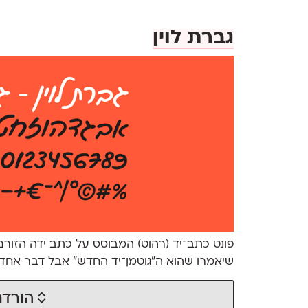
גברת לוין
פונט כתב־יד (רהוט) המבוסס על כתב ידה הזורם של
שיאמרו שהוא ה״גוטמן־יד החדש״ אבל דבר אחד ב
הורדת