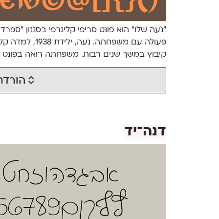
״נֹעה שלֵו״ הוא פונט סריפי קליגרפי בסגנון ״ספר
פעולה עם משפחת
קיבוץ במשך שנים רבות. משפחתה רואה בפונט נ
הורדת
דנה־יד