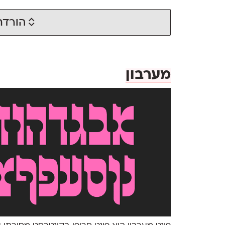
הורדת
מערבון