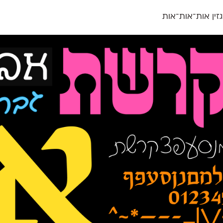
זין אות־אות־אות
חדש
חדש
יי
פלוני
קארמה
חדש
ט
פלוני יד
קדם סנס
פלוני מעוגל
קדם סריף
פונ
גל
פלוני צר
קרוואן
בואו 
מטרי
פעמון
שלוק
הפ
פריימריז
תעמולה
פרנק־רי
פרנק־רי צר