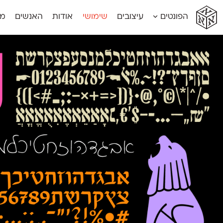
א
א
א
א
א
הפונטים
עיצובים
שימושי
אודות
האנשים
מג
א
אוונטה
אמביוולנטי קומפרסט
מוגרבי דיספל
אטלס
אמביוולנטי רחב
מוגרבי טקס
אינדקס
אנומליה
מכמורת
אינדקס מונו
אסימון דו־לשוני
מכמורת מעו
אלמוני
אפק
מקומי
אלמוני צר
בר־לב
נוילנד
אמביוולנטי נורמל
גלוריה
סטנגה
אמביוולנטי צר
לוי
סינופסיס