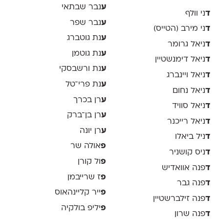
ע
נבר שבתאי
ד
ני וולף
ע
נבר שפר
ד
ני מירב (הטייס)
ע
נת גוטברג
ד
ניאל גרומר
ע
נת גוטמן
ד
ניאל דימנשטיין
ע
נת ורשבסקי
ד
ניאל ויינברג
ע
נת פרי־טל
ד
ניאל נחום
ע
רן בכרך
ד
ניאל סוויד
ע
רן בן־ברק
ד
ניאל רייכנר
ע
רן יונה
ד
ניל ביאלו
פ
אולה שר
ד
ניס קושניר
פ
ול קורן
ד
פנה אוואדיש
פ
ז שרייבמן
ד
פנה גבר
פ
ייר קליינהאוס
ד
פנה זילברשטיין
פ
יליפ בולקיה
ד
פנה שרון