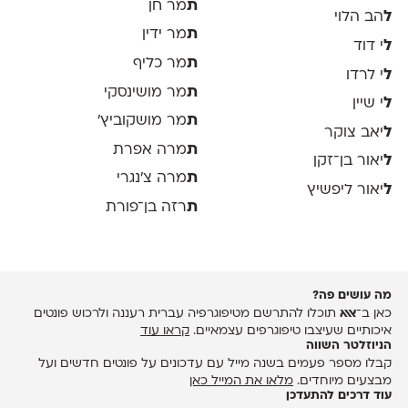
ת
מר חן
ל
הב הלוי
ת
מר ידין
ל
י דוד
ת
מר כליף
ל
י לרדו
ת
מר מושינסקי
ל
י שיין
ת
מר מושקוביץ'
ל
יאב צוקר
ת
מרה אפרת
ל
יאור בן־זקן
ת
מרה צ׳נגרי
ל
יאור ליפשיץ
ת
רזה בן־פורת
מה עושים פה?
כאן ב־
אאא
תוכלו להתרשם מטיפוגרפיה עברית רעננה ולרכוש פונטים
איכותיים שעיצבו טיפוגרפים עצמאיים.
קראו עוד
הניוזלטר השווה
קבלו מספר פעמים בשנה מייל עם עדכונים על פונטים חדשים ועל
מבצעים מיוחדים.
מלאו את המייל כאן
עוד דרכים להתעדכן