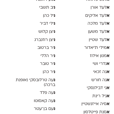
א
לעד אורן
נ
יב תשבי
א
לעד אליקים
נ
יל כהן
א
לעד מלכה
נ
ילי דביר
א
לעד משען
נ
יצן קלוש
א
לעד שטיין
נ
יצן רוזנברג
א
מילי ת׳יאדור
נ
יר ברטוב
א
מנון אילוז
נ
יר הללי
א
נדרי ושי
נ
יר טובר
א
נה זכאי
נ
יר כהן
א
נה חורש
נ
עה טרלובסקי (אופנת
ברכה)
א
ני דבילנסקי
נ
עה פלד
א
ניל רינת
נ
עה קאסוטו
א
סיה אייזנשטיין
נ
עם בן־עטר
א
סנת פייטלסון