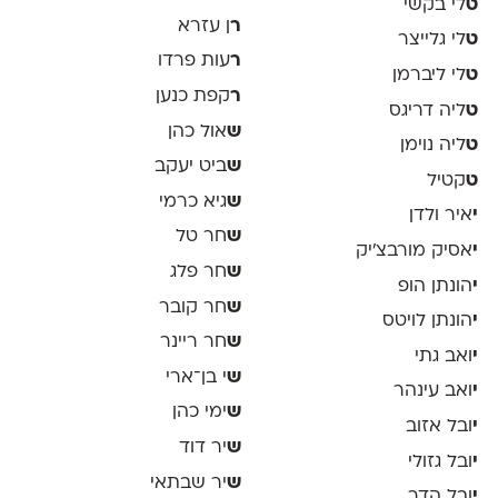
ט
לי בקשי
ר
ן עזרא
ט
לי גלייצר
ר
עות פרדו
ט
לי ליברמן
ר
קפת כנען
ט
ליה דריגס
ש
אול כהן
ט
ליה נוימן
ש
ביט יעקב
ט
קטיל
ש
גיא כרמי
י
איר ולדן
ש
חר טל
י
אסיק מורבצ'יק
ש
חר פלג
י
הונתן הופ
ש
חר קובר
י
הונתן לויטס
ש
חר ריינר
י
ואב גתי
ש
י בן־ארי
י
ואב עינהר
ש
ימי כהן
י
ובל אזוב
ש
יר דוד
י
ובל גזולי
ש
יר שבתאי
י
ובל הדר