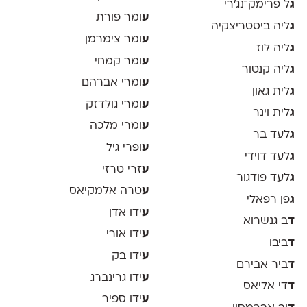
ג
ל פרימק־נג׳רי
ע
ומר פורת
ג
ליה ביסטריצקיה
ע
ומר צימרמן
ג
ליה לוז
ע
ומר קמחי
ג
ליה קנטור
ע
ומרי אברהם
ג
לית גאון
ע
ומרי גולדזק
ג
לית וינר
ע
ומרי מלכה
ג
לעד בר
ע
ופרי גיל
ג
לעד דוידי
ע
זרי טרזי
ג
לעד פודגור
ע
טרה אלמקיאס
ג
פן רפאלי
ע
ידו אדן
ד
ב גנשרוא
ע
ידו אורי
ד
ביבו
ע
ידו בק
ד
ביר אבירם
ע
ידו גרינברג
ד
די אליאס
ע
ידו ספיר