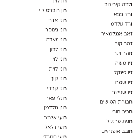
ר
ון לוין
ו
לדה קירילוב
ר
ון רוברט לוי
ו
רד בבאי
ר
וני אדרי
ו
רד גולדמן
ר
וני גינוסר
ז
אב אנגלמאיר
ר
וני זאדה
ז
הר קורן
ר
וני לבון
ז
והר וינר
ר
וני לוי
ז
יו משה
ר
וני לוית
ז
יו פינקל
ר
וני קוך
ז
יו שמח
ר
וני קרדי
ז
יו שניידר
ר
ונלי פאר
ח
בורת הטושים
ר
ונן גולדמן
ח
ביב חורי
ר
ועי אלתר
ח
גית פרנקל
ר
ועי דלאל
ח
ובב אופנהיים
ר
ועי סטרדי