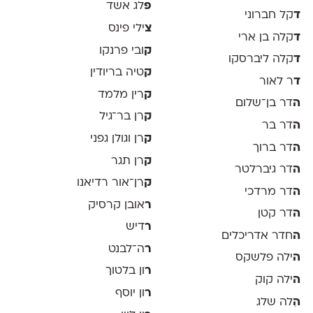
פ
לג אשד
ד
קל חברוני
צ
ילי פינס
ד
קלה בן ארי
ק
ובי פרנקו
ד
קלה ליברסקו
ק
טיה בריודין
ד
ר לאור
ק
רין מלמד
ה
דר בן־שלום
ק
רן בר־גיל
ה
דר בר
ק
רן וגולן גפני
ה
דר ברוך
ק
רן תגר
ה
דר גיברלטר
ק
רן־אור רדיאנו
ה
דר מרדכי
ר
אובן קרסיק
ה
דר קטן
ר
דיש
ה
חדר אדריכלים
ר
ה־לבנט
ה
ילה פלשקס
ר
ון בלטוך
ה
ילה קוק
ר
ון יוסף
ה
ִלה שלג