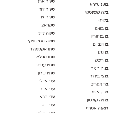
ס
פיר ארזי
ב
ועז עזרא
ס
פיר דוד
ב
לה קמינסקי
ס
פיר זיו
ב
ְּלוּ־גוּ
ס
קראצ׳
ב
ן בואנו
ס
שה לייקין
ב
ן בנחורין
ס
שה סמידוצקי
ב
ן וינבוים
ס
תו אקסנפלד
ב
ן נתן
ס
תו טפלא
ב
ן ריבק
ס
תיו עסיס
ב
ניה המר
ס
תיו שרון
ב
נצי בינדר
ע
די איילי
ב
ר אפרים
ע
די ארדון
ב
רק אשר
ע
די בראון
ב
תיה קולטון
ע
די וייס
ג
'ואנה אסרף