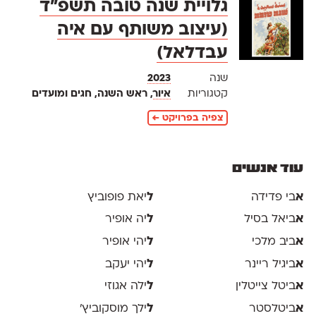
גלויית שנה טובה תשפ״ד
(עיצוב משותף עם איה
עבדלאל)
שנה
2023
קטגוריות
איור
, ראש השנה, חגים ומועדים
צפיה בפרויקט ←
עוד אנשים
א
בי פדידה
ל
יאת פופוביץ
א
ביאל בסיל
ל
יה אופיר
א
ביב מלכי
ל
יהי אופיר
א
ביגיל ריינר
ל
יהי יעקב
א
ביטל צייטלין
ל
ילה אגוזי
א
ביטלסטר
ל
ילך מוסקוביץ'