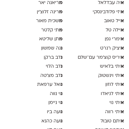
א
יה עבדלאל
מ
ריאנה יאר
א
יזי פלודבינסקי
מ
רינה זלוצ׳ין
א
ייל טאוב
מ
שכית מאור
א
יילה טל
מ
תי קלטר
א
ימרי גפן
מ
תן שליטא
א
יציק רנרט
נ
גה שמשון
א
יריס קוצ׳מר עם־שלם
נ
דב ברקן
א
יתי בלאיש
נ
דב הלוי
א
יתי וינשטוק
נ
דב מצ׳טה
א
יתי לוזון
נ
ואל ערפאת
א
יתי לניאדו
נ
וי נווה
א
יתי נוי
נ
וי ניימן
א
יתי רווה
נ
ועה ביו
א
יתם טובול
נ
ועה כהנא