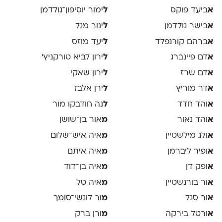
א
ביעד פוקס
ל
ימור יוסיפון־גולדמן
א
בישר גולדמן
ל
ינור מגל
א
ברהם קורנפלד
ל
יעד מוזס
א
דם פיינברג
ל
ירון לביא טורקניץ׳
א
דם שרז
ל
ירון שאקי
א
דר מוריץ
ל
ירן אלבז
א
והד חדד
ל
נה חודבקו מור
א
והד נאור
מ
אור בן־שושן
א
ולג מילשטיין
מ
איה איש־שלום
א
ופיר ליברמן
מ
איה איתם
א
ופק דן
מ
איה בן־דוד
א
ור בורנשטיין
מ
איה טל
א
ור סגל
מ
ור לוגשי־סומך
א
ורטל בירקה
מ
ורן ברק