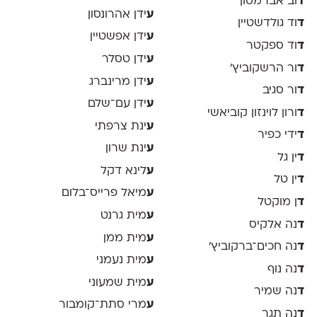
ד
וב אברמסון
ע
ידן אהרונסון
ד
וד גולדשטיין
ע
ידן אפשטיין
ד
וד ספקטר
ע
ידן טסלר
ד
ור הרשקוביץ׳
ע
ידן מרינברג
ד
ור סגיב
ע
ידן עם־שלם
ד
ורון לוינזון קוביאשי
ע
ינת צרפתי
ד
ידי כפיר
ע
ינת שרון
ד
ין גל
ע
לינא דקל
ד
ין טל
ע
מיאל פרייס־בלום
ד
ן מוקטל
ע
מית גרנט
ד
נה אלקיס
ע
מית ממן
ד
נה חכים־ברקוביץ׳
ע
מית נעמני
ד
נה נוף
ע
מית שמעוני
ד
נה שמיר
ע
מרי סתת־קומבור
ד
נה תגר