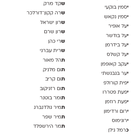
ש
קד מרק
י
סמין בוקעי
ש
רה קקון־דורלכר
י
סמין נקאש
ש
רון ישראל
י
על אופיר
ש
רון שרם
י
על בודשר
ש
רי כהן
י
על בידרמן
ש
רית עברני
י
על קשלס
ת
הל מאור
י
עקב קאופמן
ת
ום מלניק
י
ער בנבנשתי
ת
ום קריב
י
פית קורולפ
ת
ום רזניקוב
י
פעת פטררו
ת
ומר בוטנר
י
פעת רוזמן
ת
מיר גולדנברג
י
רום ורדימון
ת
מיר שפר
י
רונימוס
ת
מר הירשפלד
כ
רמל גילן