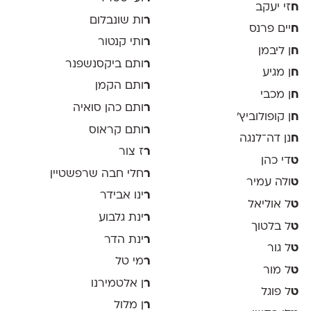
ח
זי יעקב
ר
ות שונבלום
ח
יים פרנס
ר
ותי קנטור
ח
ן ליבמן
ר
ותם ביקסנשפנר
ח
ן מגיע
ר
ותם הקמן
ח
ן מכבי
ר
ותם כהן סואיה
ח
ן קופולוביץ'
ר
ותם קראוס
ח
נן דה־לנגה
ר
ז צור
ט
די כהן
ר
חלי חבה שרפשטיין
ט
ולה עמיר
ר
ינו אבידר
ט
ל אוליאל
ר
ינת גלבוע
ט
ל בלטוך
ר
ינת הדר
ט
ל גור
ר
מי טל
ט
ל מור
ר
ן אלטמירנו
ט
ל פוגל
ר
ן מלול