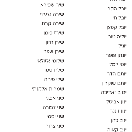
ש
יר שפירא
י
ובל הקר
ש
ירה גלעדי
י
ובל חי
ש
ירה קרת
י
ובל קפצן
ש
ירז פומן
י
וליה טור
ש
ירן חזון
י
וניל
ש
ירן שפר
י
ונתן פופר
ש
לומי אזולאי
י
וסי למל
ש
לי ויסמן
י
ותם הדר
ש
לי פיחה
י
ותם שוקרון
ש
מרית אלקנתי
י
ם בן־אדיבה
ש
ני איבגי
י
נון אביטל
ש
ני דבורה
י
נון זינגר
ש
ני יסמין
י
ניב כהן
ש
ני צרור
י
ניב קאוה