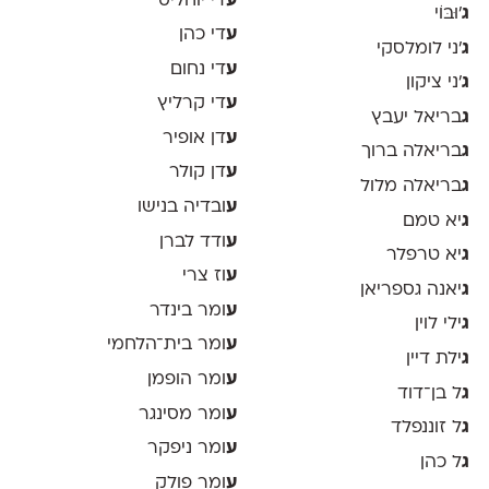
ע
די יוחליס
ג
'וּבּוֹי
ע
די כהן
ג
׳ני לומלסקי
ע
די נחום
ג
׳ני ציקון
ע
די קרליץ
ג
בריאל יעבץ
ע
דן אופיר
ג
בריאלה ברוך
ע
דן קולר
ג
בריאלה מלול
ע
ובדיה בנישו
ג
יא טמם
ע
ודד לברן
ג
יא טרפלר
ע
וז צרי
ג
יאנה גספריאן
ע
ומר בינדר
ג
ילי לוין
ע
ומר בית־הלחמי
ג
ילת דיין
ע
ומר הופמן
ג
ל בן־דוד
ע
ומר מסינגר
ג
ל זוננפלד
ע
ומר ניפקר
ג
ל כהן
ע
ומר פולק