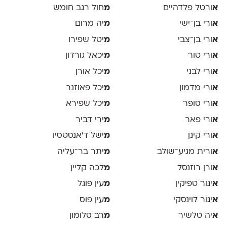
א
ורטל פלדהיים
מ
חול רגב חומש
א
ורי בן־ישי
מ
יה מרום
א
ורי בן־צבי
מ
יטל שפירו
א
ורי טור
מ
יכאל גורדון
א
ורי לבני
מ
יכל אורן
א
ורי מדמון
מ
יכל פאוזנר
א
ורי סופר
מ
יכל שפירא
א
ורי פאר
מ
ירי דביר
א
ורי קינן
מ
ישל ד׳אנסטסיו
א
ורית מגיע־שולב
מ
יתר בר־עליה
א
ורן רוזנסל
מ
לכה קליין
א
יגור טפיקין
מ
עין פוגל
א
יגור לוינסקי
מ
עין פוס
א
יה טלשיר
מ
רב סלומון