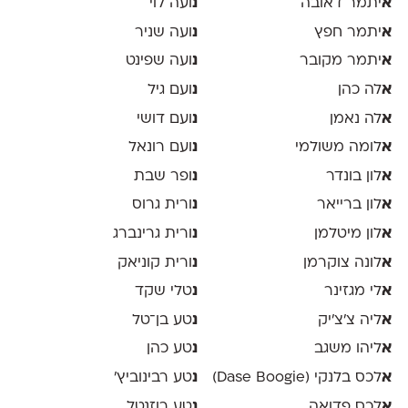
א
יתמר דאובה
נ
ועה לוי
א
יתמר חפץ
נ
ועה שניר
א
יתמר מקובר
נ
ועה שפינט
א
לה כהן
נ
ועם גיל
א
לה נאמן
נ
ועם דושי
א
לומה משולמי
נ
ועם רונאל
א
לון בונדר
נ
ופר שבת
א
לון ברייאר
נ
ורית גרוס
א
לון מיטלמן
נ
ורית גרינברג
א
לונה צוקרמן
נ
ורית קוניאק
א
לי מגזינר
נ
טלי שקד
א
ליה צ׳צ׳יק
נ
טע בן־טל
א
ליהו משגב
נ
טע כהן
א
לכס בלנקי (Dase Boogie)
נ
טע רבינוביץ׳
א
לכס פדואה
נ
טע רוזנטל