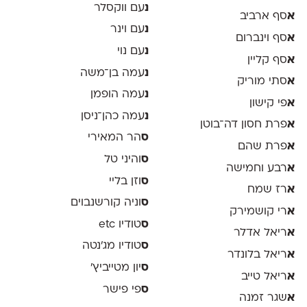
נ
עם ווקסלר
א
סף ארביב
נ
עם וינר
א
סף וינברום
נ
עם נוי
א
סף קליין
נ
עמה בן־משה
א
סתי מוריק
נ
עמה הופמן
א
פי קישון
נ
עמה כהן־ניסן
א
פרת חסון דה־בוטן
ס
הר המאירי
א
פרת שהם
ס
והיני טל
א
רבע וחמישה
ס
וזן בליי
א
רז שמח
ס
וניה קורשנבוים
א
רי קושמירק
ס
טודיו etc
א
ריאל אדלר
ס
טודיו מג'נטה
א
ריאל בלונדר
ס
יון מטייביץ׳
א
ריאל טייב
ס
פי פישר
א
שגר זמנה