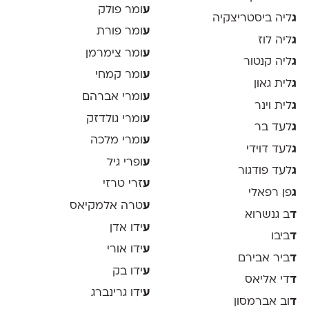
ע
ומר פולק
ג
ליה ביסטריצקיה
ע
ומר פורת
ג
ליה לוז
ע
ומר צימרמן
ג
ליה קנטור
ע
ומר קמחי
ג
לית גאון
ע
ומרי אברהם
ג
לית וינר
ע
ומרי גולדזק
ג
לעד בר
ע
ומרי מלכה
ג
לעד דוידי
ע
ופרי גיל
ג
לעד פודגור
ע
זרי טרזי
ג
פן רפאלי
ע
טרה אלמקיאס
ד
ב גנשרוא
ע
ידו אדן
ד
ביבו
ע
ידו אורי
ד
ביר אבירם
ע
ידו בק
ד
די אליאס
ע
ידו גרינברג
ד
וב אברמסון