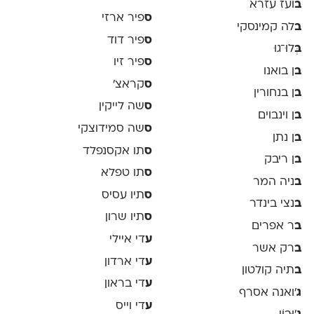
ב
ועז עזרא
ס
פיר ארזי
ב
לה קמינסקי
ס
פיר דוד
ב
ְּלוּ־גוּ
ס
פיר זיו
ב
ן בואנו
ס
קראצ׳
ב
ן בנחורין
ס
שה לייקין
ב
ן וינבוים
ס
שה סמידוצקי
ב
ן נתן
ס
תו אקסנפלד
ב
ן ריבק
ס
תו טפלא
ב
ניה המר
ס
תיו עסיס
ב
נצי בינדר
ס
תיו שרון
ב
ר אפרים
ע
די איילי
ב
רק אשר
ע
די ארדון
ב
תיה קולטון
ע
די בראון
ג
'ואנה אסרף
ע
די וייס