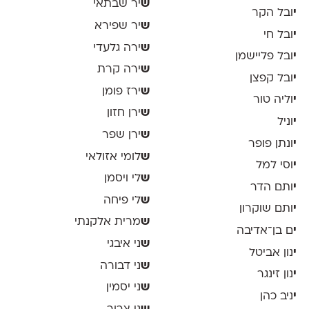
ש
יר שבתאי
י
ובל הקר
ש
יר שפירא
י
ובל חי
ש
ירה גלעדי
י
ובל פליישמן
ש
ירה קרת
י
ובל קפצן
ש
ירז פומן
י
וליה טור
ש
ירן חזון
י
וניל
ש
ירן שפר
י
ונתן פופר
ש
לומי אזולאי
י
וסי למל
ש
לי ויסמן
י
ותם הדר
ש
לי פיחה
י
ותם שוקרון
ש
מרית אלקנתי
י
ם בן־אדיבה
ש
ני איבגי
י
נון אביטל
ש
ני דבורה
י
נון זינגר
ש
ני יסמין
י
ניב כהן