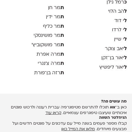
כ
רמל גילן
ת
מר חן
ל
הב הלוי
ת
מר ידין
ל
י דוד
ת
מר כליף
ל
י לרדו
ת
מר מושינסקי
ל
י שיין
ת
מר מושקוביץ'
ל
יאב צוקר
ת
מרה אפרת
ל
יאור בן־זקן
ת
מרה צ׳נגרי
ל
יאור ליפשיץ
ת
רזה בן־פורת
מה עושים פה?
כאן ב־
אאא
תוכלו להתרשם מטיפוגרפיה עברית רעננה ולרכוש פונטים
איכותיים שעיצבו טיפוגרפים עצמאיים.
קראו עוד
הניוזלטר השווה
קבלו מספר פעמים בשנה מייל עם עדכונים על פונטים חדשים ועל
מבצעים מיוחדים.
מלאו את המייל כאן