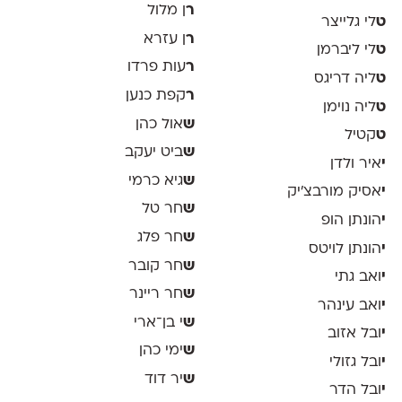
ר
ן מלול
ט
לי גלייצר
ר
ן עזרא
ט
לי ליברמן
ר
עות פרדו
ט
ליה דריגס
ר
קפת כנען
ט
ליה נוימן
ש
אול כהן
ט
קטיל
ש
ביט יעקב
י
איר ולדן
ש
גיא כרמי
י
אסיק מורבצ'יק
ש
חר טל
י
הונתן הופ
ש
חר פלג
י
הונתן לויטס
ש
חר קובר
י
ואב גתי
ש
חר ריינר
י
ואב עינהר
ש
י בן־ארי
י
ובל אזוב
ש
ימי כהן
י
ובל גזולי
ש
יר דוד
י
ובל הדר