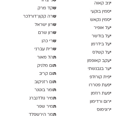
ש
ני צרור
י
ניב קאוה
ש
קד מרק
י
סמין בוקעי
ש
רה קקון־דורלכר
י
סמין נקאש
ש
רון ישראל
י
על אופיר
ש
רון שרם
י
על בודשר
ש
רי כהן
י
על בידרמן
ש
רית עברני
י
על קשלס
ת
הל מאור
י
עקב קאופמן
ת
ום מלניק
י
ער בנבנשתי
ת
ום קריב
י
פית קורולפ
ת
ום רזניקוב
י
פעת פטררו
ת
ומר בוטנר
י
פעת רוזמן
ת
מיר גולדנברג
י
רום ורדימון
ת
מיר שפר
י
רונימוס
ת
מר הירשפלד