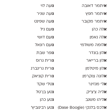
א
יתמר דאובה
נ
ועה לוי
א
יתמר חפץ
נ
ועה שניר
א
יתמר מקובר
נ
ועה שפינט
א
לה כהן
נ
ועם גיל
א
לה נאמן
נ
ועם דושי
א
לומה משולמי
נ
ועם רונאל
א
לון בונדר
נ
ופר שבת
א
לון ברייאר
נ
ורית גרוס
א
לון מיטלמן
נ
ורית גרינברג
א
לונה צוקרמן
נ
ורית קוניאק
א
לי מגזינר
נ
טלי שקד
א
ליה צ׳צ׳יק
נ
טע בן־טל
א
ליהו משגב
נ
טע כהן
א
לכס בלנקי (Dase Boogie)
נ
טע רבינוביץ׳