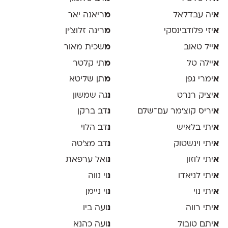
א
יה עבדלאל
מ
ריאנה יאר
א
יזי פלודבינסקי
מ
רינה זלוצ׳ין
א
ייל טאוב
מ
שכית מאור
א
יילה טל
מ
תי קלטר
א
ימרי גפן
מ
תן שליטא
א
יציק רנרט
נ
גה שמשון
א
יריס קוצ׳מר עם־שלם
נ
דב ברקן
א
יתי בלאיש
נ
דב הלוי
א
יתי וינשטוק
נ
דב מצ׳טה
א
יתי לוזון
נ
ואל ערפאת
א
יתי לניאדו
נ
וי נווה
א
יתי נוי
נ
וי ניימן
א
יתי רווה
נ
ועה ביו
א
יתם טובול
נ
ועה כהנא