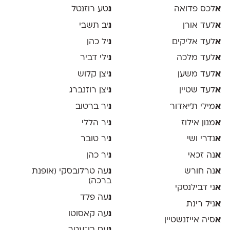
א
לכס פדואה
נ
טע רוזנטל
א
לעד אורן
נ
יב תשבי
א
לעד אליקים
נ
יל כהן
א
לעד מלכה
נ
ילי דביר
א
לעד משען
נ
יצן קלוש
א
לעד שטיין
נ
יצן רוזנברג
א
מילי ת׳יאדור
נ
יר ברטוב
א
מנון אילוז
נ
יר הללי
א
נדרי ושי
נ
יר טובר
א
נה זכאי
נ
יר כהן
א
נה חורש
נ
עה טרלובסקי (אופנת
ברכה)
א
ני דבילנסקי
נ
עה פלד
א
ניל רינת
נ
עה קאסוטו
א
סיה אייזנשטיין