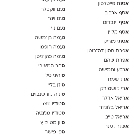
נ
עם בן־עטר
א
סנת פייטלסון
נ
עם ווקסלר
א
סף ארביב
נ
עם וינר
א
סף וינברום
נ
עם נוי
א
סף קליין
נ
עמה בן־משה
א
סתי מוריק
נ
עמה הופמן
א
פרת חסון דה־בוטן
נ
עמה כהן־ניסן
א
פרת שהם
ס
הר המאירי
א
רבע וחמישה
ס
והיני טל
א
רז שמח
ס
וזן בליי
א
רי קושמירק
ס
וניה קורשנבוים
א
ריאל אדלר
ס
טודיו etc
א
ריאל בלונדר
ס
טודיו מג'נטה
א
ריאל טייב
ס
יון מטייביץ׳
א
שגר זמנה
ס
פי פישר