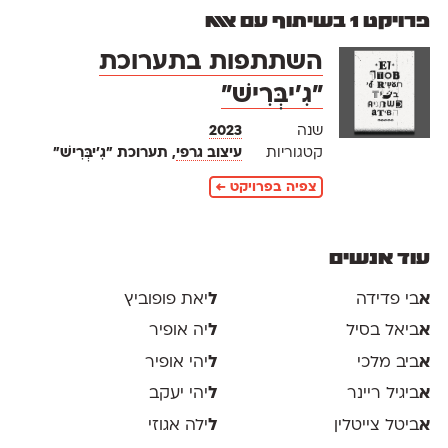
פרויקט 1 בשיתוף עם אאא
השתתפות בתערוכת
״גִ׳יבְּרִישׁ״
שנה
2023
קטגוריות
עיצוב גרפי
, תערוכת ״גִ׳יבְּרִישׁ״
צפיה בפרויקט ←
עוד אנשים
א
בי פדידה
ל
יאת פופוביץ
א
ביאל בסיל
ל
יה אופיר
א
ביב מלכי
ל
יהי אופיר
א
ביגיל ריינר
ל
יהי יעקב
א
ביטל צייטלין
ל
ילה אגוזי