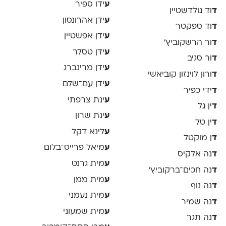
ע
ידו ספיר
ד
וד גולדשטיין
ע
ידן אהרונסון
ד
וד ספקטר
ע
ידן אפשטיין
ד
ור הרשקוביץ׳
ע
ידן טסלר
ד
ור סגיב
ע
ידן מרינברג
ד
ורון לוינזון קוביאשי
ע
ידן עם־שלם
ד
ידי כפיר
ע
ינת צרפתי
ד
ין גל
ע
ינת שרון
ד
ין טל
ע
לינא דקל
ד
ן מוקטל
ע
מיאל פרייס־בלום
ד
נה אלקיס
ע
מית גרנט
ד
נה חכים־ברקוביץ׳
ע
מית ממן
ד
נה נוף
ע
מית נעמני
ד
נה שמיר
ע
מית שמעוני
ד
נה תגר