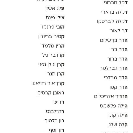
ד
קל חברוני
פ
לג אשד
ד
קלה בן ארי
צ
ילי פינס
ד
קלה ליברסקו
ק
ובי פרנקו
ד
ר לאור
ק
טיה בריודין
ה
דר בן־שלום
ק
רין מלמד
ה
דר בר
ק
רן בר־גיל
ה
דר ברוך
ק
רן וגולן גפני
ה
דר גיברלטר
ק
רן תגר
ה
דר מרדכי
ק
רן־אור רדיאנו
ה
דר קטן
ר
אובן קרסיק
ה
חדר אדריכלים
ר
דיש
ה
ילה פלשקס
ר
ה־לבנט
ה
ילה קוק
ר
ון בלטוך
ה
ִלה שלג
ר
ון יוסף