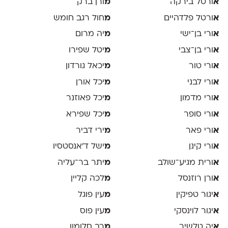
א
ורטל בירקה
מ
ורן ברק
א
ורטל פלדהיים
מ
חול רגב חומש
א
ורי בן־ישי
מ
יה מרום
א
ורי בן־צבי
מ
יטל שפירו
א
ורי טור
מ
יכאל גורדון
א
ורי לבני
מ
יכל אורן
א
ורי מדמון
מ
יכל פאוזנר
א
ורי סופר
מ
יכל שפירא
א
ורי פאר
מ
ירי דביר
א
ורי קינן
מ
ישל ד׳אנסטסיו
א
ורית מגיע־שולב
מ
יתר בר־עליה
א
ורן רוזנסל
מ
לכה קליין
א
יגור טפיקין
מ
עין פוגל
א
יגור לוינסקי
מ
עין פוס
א
יה טלשיר
מ
רב סלומון