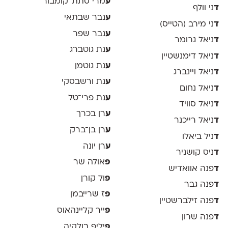
ע
מרי סתת־קומבור
ד
ני וולף
ע
נבר שבתאי
ד
ני מירב (הטייס)
ע
נבר שפר
ד
ניאל גרומר
ע
נת גוטברג
ד
ניאל דימנשטיין
ע
נת גוטמן
ד
ניאל ויינברג
ע
נת ורשבסקי
ד
ניאל נחום
ע
נת פרי־טל
ד
ניאל סוויד
ע
רן בכרך
ד
ניאל רייכנר
ע
רן בן־ברק
ד
ניל ביאלו
ע
רן יונה
ד
ניס קושניר
פ
אולה שר
ד
פנה אוואדיש
פ
ול קורן
ד
פנה גבר
פ
ז שרייבמן
ד
פנה זילברשטיין
פ
ייר קליינהאוס
ד
פנה שרון
פ
יליפ בולקיה