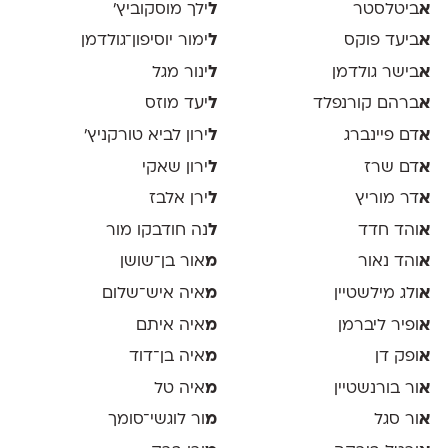
א
ביטלסטר
ל
ילך מוסקוביץ'
א
ביעד פוקס
ל
ימור יוסיפון־גולדמן
א
בישר גולדמן
ל
ינור מגל
א
ברהם קורנפלד
ל
יעד מוזס
א
דם פיינברג
ל
ירון לביא טורקניץ׳
א
דם שרז
ל
ירון שאקי
א
דר מוריץ
ל
ירן אלבז
א
והד חדד
ל
נה חודבקו מור
א
והד נאור
מ
אור בן־שושן
א
ולג מילשטיין
מ
איה איש־שלום
א
ופיר ליברמן
מ
איה איתם
א
ופק דן
מ
איה בן־דוד
א
ור בורנשטיין
מ
איה טל
א
ור סגל
מ
ור לוגשי־סומך