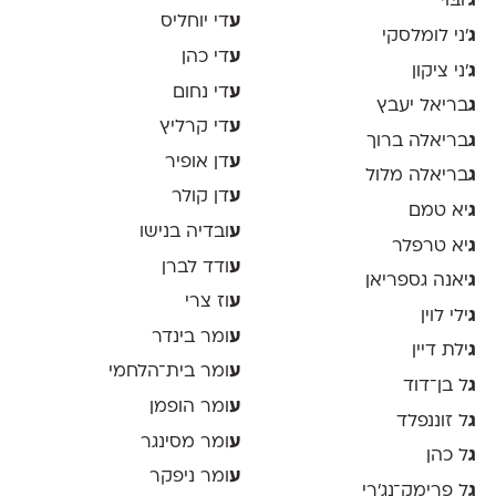
ג
'וּבּוֹי
ע
די יוחליס
ג
׳ני לומלסקי
ע
די כהן
ג
׳ני ציקון
ע
די נחום
ג
בריאל יעבץ
ע
די קרליץ
ג
בריאלה ברוך
ע
דן אופיר
ג
בריאלה מלול
ע
דן קולר
ג
יא טמם
ע
ובדיה בנישו
ג
יא טרפלר
ע
ודד לברן
ג
יאנה גספריאן
ע
וז צרי
ג
ילי לוין
ע
ומר בינדר
ג
ילת דיין
ע
ומר בית־הלחמי
ג
ל בן־דוד
ע
ומר הופמן
ג
ל זוננפלד
ע
ומר מסינגר
ג
ל כהן
ע
ומר ניפקר
ג
ל פרימק־נג׳רי