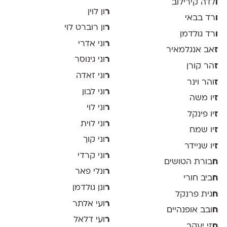
ו
לדה קירילוב
ר
ון לוין
ו
רד בבאי
ר
ון רוברט לוי
ו
רד גולדמן
ר
וני אדרי
ז
אב אנגלמאיר
ר
וני גינוסר
ז
הר קורן
ר
וני זאדה
ז
והר וינר
ר
וני לבון
ז
יו משה
ר
וני לוי
ז
יו פינקל
ר
וני לוית
ז
יו שמח
ר
וני קוך
ז
יו שניידר
ר
וני קרדי
ח
בורת הטושים
ר
ונלי פאר
ח
ביב חורי
ר
ונן גולדמן
ח
גית פרנקל
ר
ועי אלתר
ח
ובב אופנהיים
ר
ועי דלאל
ח
זי יעקב