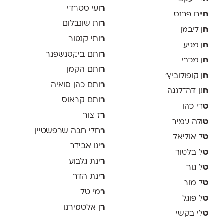
ר
ועי סטרדי
ח
יים פרנס
ר
ות שונבלום
ח
ן ליבמן
ר
ותי קנטור
ח
ן מגיע
ר
ותם ביקסנשפנר
ח
ן מכבי
ר
ותם הקמן
ח
ן קופולוביץ'
ר
ותם כהן סואיה
ח
נן דה־לנגה
ר
ותם קראוס
ט
די כהן
ר
ז צור
ט
ולה עמיר
ר
חלי חבה שרפשטיין
ט
ל אוליאל
ר
ינו אבידר
ט
ל בלטוך
ר
ינת גלבוע
ט
ל גור
ר
ינת הדר
ט
ל מור
ר
מי טל
ט
ל פוגל
ר
ן אלטמירנו
ט
לי בקשי