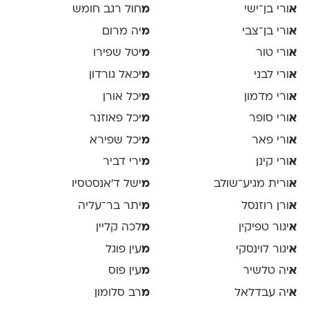
א
ורי בן־ישי
מ
חול רגב חומש
א
ורי בן־צבי
מ
יה מרום
א
ורי טור
מ
יטל שפירו
א
ורי לבני
מ
יכאל גורדון
א
ורי מדמון
מ
יכל אורן
א
ורי סופר
מ
יכל פאוזנר
א
ורי פאר
מ
יכל שפירא
א
ורי קינן
מ
ירי דביר
א
ורית מגיע־שולב
מ
ישל ד׳אנסטסיו
א
ורן רוזנסל
מ
יתר בר־עליה
א
יגור טפיקין
מ
לכה קליין
א
יגור לוינסקי
מ
עין פוגל
א
יה טלשיר
מ
עין פוס
א
יה עבדלאל
מ
רב סלומון