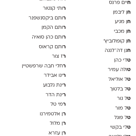
ח
יים פרנס
ר
ותי קנטור
ח
ן ליבמן
ר
ותם ביקסנשפנר
ח
ן מגיע
ר
ותם הקמן
ח
ן מכבי
ר
ותם כהן סואיה
ח
ן קופולוביץ'
ר
ותם קראוס
ח
נן דה־לנגה
ר
ז צור
ט
די כהן
ר
חלי חבה שרפשטיין
ט
ולה עמיר
ר
ינו אבידר
ט
ל אוליאל
ר
ינת גלבוע
ט
ל בלטוך
ר
ינת הדר
ט
ל גור
ר
מי טל
ט
ל מור
ר
ן אלטמירנו
ט
ל פוגל
ר
ן מלול
ט
לי בקשי
ר
ן עזרא