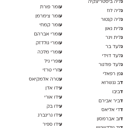
ג
ליה ביסטריצקיה
ע
ומר פורת
ג
ליה לוז
ע
ומר צימרמן
ג
ליה קנטור
ע
ומר קמחי
ג
לית גאון
ע
ומרי אברהם
ג
לית וינר
ע
ומרי גולדזק
ג
לעד בר
ע
ומרי מלכה
ג
לעד דוידי
ע
ופרי גיל
ג
לעד פודגור
ע
זרי טרזי
ג
פן רפאלי
ע
טרה אלמקיאס
ד
ב גנשרוא
ע
ידו אדן
ד
ביבו
ע
ידו אורי
ד
ביר אבירם
ע
ידו בק
ד
די אליאס
ע
ידו גרינברג
ד
וב אברמסון
ע
ידו ספיר