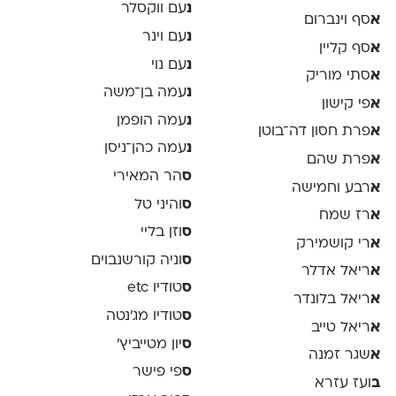
נ
עם ווקסלר
א
סף וינברום
נ
עם וינר
א
סף קליין
נ
עם נוי
א
סתי מוריק
נ
עמה בן־משה
א
פי קישון
נ
עמה הופמן
א
פרת חסון דה־בוטן
נ
עמה כהן־ניסן
א
פרת שהם
ס
הר המאירי
א
רבע וחמישה
ס
והיני טל
א
רז שמח
ס
וזן בליי
א
רי קושמירק
ס
וניה קורשנבוים
א
ריאל אדלר
ס
טודיו etc
א
ריאל בלונדר
ס
טודיו מג'נטה
א
ריאל טייב
ס
יון מטייביץ׳
א
שגר זמנה
ס
פי פישר
ב
ועז עזרא