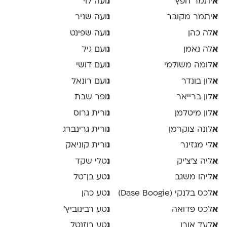
א
יתמר חפץ
נ
ועה לוי
א
יתמר מקובר
נ
ועה שניר
א
לה כהן
נ
ועה שפינט
א
לה נאמן
נ
ועם גיל
א
לומה משולמי
נ
ועם דושי
א
לון בונדר
נ
ועם רונאל
א
לון ברייאר
נ
ופר שבת
א
לון מיטלמן
נ
ורית גרוס
א
לונה צוקרמן
נ
ורית גרינברג
א
לי מגזינר
נ
ורית קוניאק
א
ליה צ׳צ׳יק
נ
טלי שקד
א
ליהו משגב
נ
טע בן־טל
א
לכס בלנקי (Dase Boogie)
נ
טע כהן
א
לכס פדואה
נ
טע רבינוביץ׳
א
לעד אורן
נ
טע רוזנטל