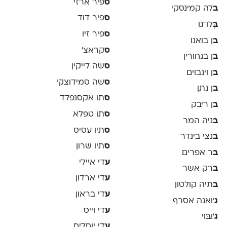
ס
פיר ארזי
ב
לה קמינסקי
ס
פיר דוד
ב
ְּלוּ־גוּ
ס
פיר זיו
ב
ן בואנו
ס
קראצ׳
ב
ן בנחורין
ס
שה לייקין
ב
ן וינבוים
ס
שה סמידוצקי
ב
ן נתן
ס
תו אקסנפלד
ב
ן ריבק
ס
תו טפלא
ב
ניה המר
ס
תיו עסיס
ב
נצי בינדר
ס
תיו שרון
ב
ר אפרים
ע
די איילי
ב
רק אשר
ע
די ארדון
ב
תיה קולטון
ע
די בראון
ג
'ואנה אסרף
ע
די וייס
ג
'וּבּוֹי
ע
די יוחליס