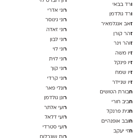
ר
ון רוברט לוי
ו
רד בבאי
ר
וני אדרי
ו
רד גולדמן
ר
וני גינוסר
ז
אב אנגלמאיר
ר
וני זאדה
ז
הר קורן
ר
וני לבון
ז
והר וינר
ר
וני לוי
ז
יו משה
ר
וני לוית
ז
יו פינקל
ר
וני קוך
ז
יו שמח
ר
וני קרדי
ז
יו שניידר
ר
ונלי פאר
ח
בורת הטושים
ר
ונן גולדמן
ח
ביב חורי
ר
ועי אלתר
ח
גית פרנקל
ר
ועי דלאל
ח
ובב אופנהיים
ר
ועי סטרדי
ח
זי יעקב
ר
ות שונבלום