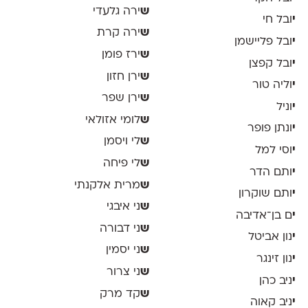
ש
ירה גלעדי
י
ובל חי
ש
ירה קרת
י
ובל פליישמן
ש
ירז פומן
י
ובל קפצן
ש
ירן חזון
י
וליה טור
ש
ירן שפר
י
וניל
ש
לומי אזולאי
י
ונתן פופר
ש
לי ויסמן
י
וסי למל
ש
לי פיחה
י
ותם הדר
ש
מרית אלקנתי
י
ותם שוקרון
ש
ני איבגי
י
ם בן־אדיבה
ש
ני דבורה
י
נון אביטל
ש
ני יסמין
י
נון זינגר
ש
ני צרור
י
ניב כהן
ש
קד מרק
י
ניב קאוה