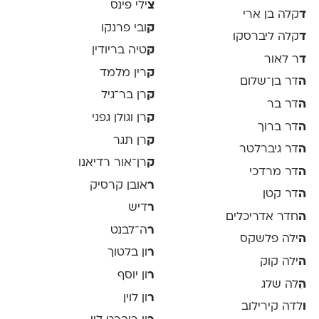
צ
ילי פינס
ד
קלה בן ארי
ק
ובי פרנקו
ד
קלה ליברסקו
ק
טיה בריודין
ד
ר לאור
ק
רין מלמד
ה
דר בן־שלום
ק
רן בר־גיל
ה
דר בר
ק
רן וגולן גפני
ה
דר ברוך
ק
רן תגר
ה
דר גיברלטר
ק
רן־אור רדיאנו
ה
דר מרדכי
ר
אובן קרסיק
ה
דר קטן
ר
דיש
ה
חדר אדריכלים
ר
ה־לבנט
ה
ילה פלשקס
ר
ון בלטוך
ה
ילה קוק
ר
ון יוסף
ה
ִלה שלג
ר
ון לוין
ו
לדה קירילוב