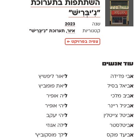
השתתפות בתערוכת
״גִ׳יבְּרִישׁ״
שנה
2023
קטגוריות
איור
, תערוכת ״גִ׳יבְּרִישׁ״
צפיה בפרויקט ←
עוד אנשים
א
בי פדידה
ל
יאור ליפשיץ
א
ביאל בסיל
ל
יאת פופוביץ
א
ביב מלכי
ל
יה אופיר
א
ביגיל ריינר
ל
יהי אופיר
א
ביטל צייטלין
ל
יהי יעקב
א
ביטלסטר
ל
ילה אגוזי
א
ביעד פוקס
ל
ילך מוסקוביץ'