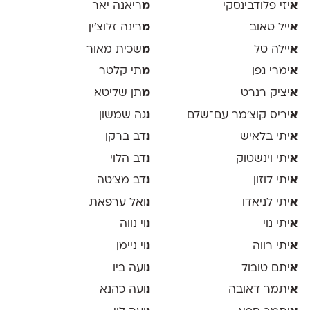
א
יזי פלודבינסקי
מ
ריאנה יאר
א
ייל טאוב
מ
רינה זלוצ׳ין
א
יילה טל
מ
שכית מאור
א
ימרי גפן
מ
תי קלטר
א
יציק רנרט
מ
תן שליטא
א
יריס קוצ׳מר עם־שלם
נ
גה שמשון
א
יתי בלאיש
נ
דב ברקן
א
יתי וינשטוק
נ
דב הלוי
א
יתי לוזון
נ
דב מצ׳טה
א
יתי לניאדו
נ
ואל ערפאת
א
יתי נוי
נ
וי נווה
א
יתי רווה
נ
וי ניימן
א
יתם טובול
נ
ועה ביו
א
יתמר דאובה
נ
ועה כהנא