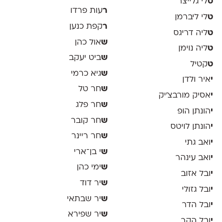
ט
לי גלייצר
ר
עות פרדו
ט
לי ליברמן
ר
קפת כנען
ט
ליה דריגס
ש
אול כהן
ט
ליה נוימן
ש
ביט יעקב
ט
קטיל
ש
גיא כרמי
י
איר ולדן
ש
חר טל
י
אסיק מורבצ'יק
ש
חר פלג
י
הונתן הופ
ש
חר קובר
י
הונתן לויטס
ש
חר ריינר
י
ואב גתי
ש
י בן־ארי
י
ואב עינהר
ש
ימי כהן
י
ובל אזוב
ש
יר דוד
י
ובל גזולי
ש
יר שבתאי
י
ובל הדר
ש
יר שפירא
י
ובל הקר