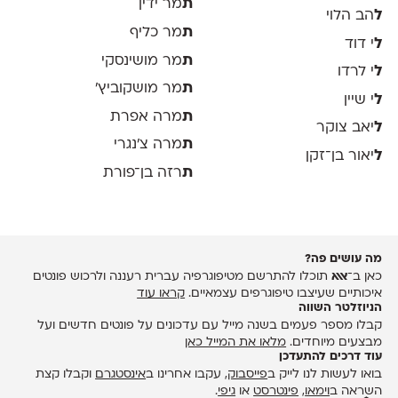
ת
מר ידין
ל
הב הלוי
ת
מר כליף
ל
י דוד
ת
מר מושינסקי
ל
י לרדו
ת
מר מושקוביץ'
ל
י שיין
ת
מרה אפרת
ל
יאב צוקר
ת
מרה צ׳נגרי
ל
יאור בן־זקן
ת
רזה בן־פורת
מה עושים פה?
כאן ב־
אאא
תוכלו להתרשם מטיפוגרפיה עברית רעננה ולרכוש פונטים
איכותיים שעיצבו טיפוגרפים עצמאיים.
קראו עוד
הניוזלטר השווה
קבלו מספר פעמים בשנה מייל עם עדכונים על פונטים חדשים ועל
מבצעים מיוחדים.
מלאו את המייל כאן
עוד דרכים להתעדכן
בואו לעשות לנו לייק ב
פייסבוק
, עקבו אחרינו ב
אינסטגרם
וקבלו קצת
השראה ב
וימאו
,
פינטרסט
או
גיפי
.