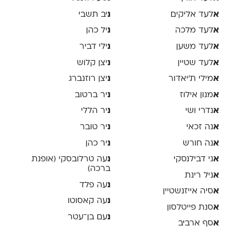
א
לעד אליקים
נ
יב תשבי
א
לעד מלכה
נ
יל כהן
א
לעד משען
נ
ילי דביר
א
לעד שטיין
נ
יצן קלוש
א
מילי ת׳יאדור
נ
יצן רוזנברג
א
מנון אילוז
נ
יר ברטוב
א
נדרי ושי
נ
יר הללי
א
נה זכאי
נ
יר טובר
א
נה חורש
נ
יר כהן
א
ני דבילנסקי
נ
עה טרלובסקי (אופנת
ברכה)
א
ניל רינת
נ
עה פלד
א
סיה אייזנשטיין
נ
עה קאסוטו
א
סנת פייטלסון
נ
עם בן־עטר
א
סף ארביב