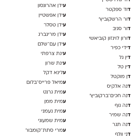
ד
וד גולדשטיין
ע
ידן אהרונסון
ד
וד ספקטר
ע
ידן אפשטיין
ד
ור הרשקוביץ׳
ע
ידן טסלר
ד
ור סגיב
ע
ידן מרינברג
ד
ורון לוינזון קוביאשי
ע
ידן עם־שלם
ד
ידי כפיר
ע
ינת צרפתי
ד
ין גל
ע
ינת שרון
ד
ין טל
ע
לינא דקל
ד
ן מוקטל
ע
מיאל פרייס־בלום
ד
נה אלקיס
ע
מית גרנט
ד
נה חכים־ברקוביץ׳
ע
מית ממן
ד
נה נוף
ע
מית נעמני
ד
נה שמיר
ע
מית שמעוני
ד
נה תגר
ע
מרי סתת־קומבור
ד
ני וולף