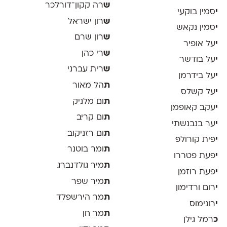
ש
רה קקון־דורלכר
י
סמין בוקעי
ש
רון ישראל
י
סמין נקאש
ש
רון שרם
י
על אופיר
ש
רי כהן
י
על בודשר
ש
רית עברני
י
על בידרמן
ת
הל מאור
י
על קשלס
ת
ום מלניק
י
עקב קאופמן
ת
ום קריב
י
ער בנבנשתי
ת
ום רזניקוב
י
פית קורולפ
ת
ומר בוטנר
י
פעת פטררו
ת
מיר גולדנברג
י
פעת רוזמן
ת
מיר שפר
י
רום ורדימון
ת
מר הירשפלד
י
רונימוס
ת
מר חן
כ
רמל גילן