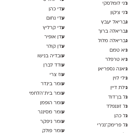
ג
׳ני לומלסקי
ע
די כהן
ג
׳ני ציקון
ע
די נחום
ג
בריאל יעבץ
ע
די קרליץ
ג
בריאלה ברוך
ע
דן אופיר
ג
בריאלה מלול
ע
דן קולר
ג
יא טמם
ע
ובדיה בנישו
ג
יא טרפלר
ע
ודד לברן
ג
יאנה גספריאן
ע
וז צרי
ג
ילי לוין
ע
ומר בינדר
ג
ילת דיין
ע
ומר בית־הלחמי
ג
ל בן־דוד
ע
ומר הופמן
ג
ל זוננפלד
ע
ומר מסינגר
ג
ל כהן
ע
ומר ניפקר
ג
ל פרימק־נג׳רי
ע
ומר פולק