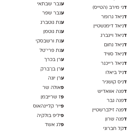
ע
נבר שבתאי
ד
ני מירב (הטייס)
ע
נבר שפר
ד
ניאל גרומר
ע
נת גוטברג
ד
ניאל דימנשטיין
ע
נת גוטמן
ד
ניאל ויינברג
ע
נת ורשבסקי
ד
ניאל נחום
ע
נת פרי־טל
ד
ניאל סוויד
ע
רן בכרך
ד
ניאל רייכנר
ע
רן בן־ברק
ד
ניל ביאלו
ע
רן יונה
ד
ניס קושניר
פ
אולה שר
ד
פנה אוואדיש
פ
ז שרייבמן
ד
פנה גבר
פ
ייר קליינהאוס
ד
פנה זילברשטיין
פ
יליפ בולקיה
ד
פנה שרון
פ
לג אשד
ד
קל חברוני