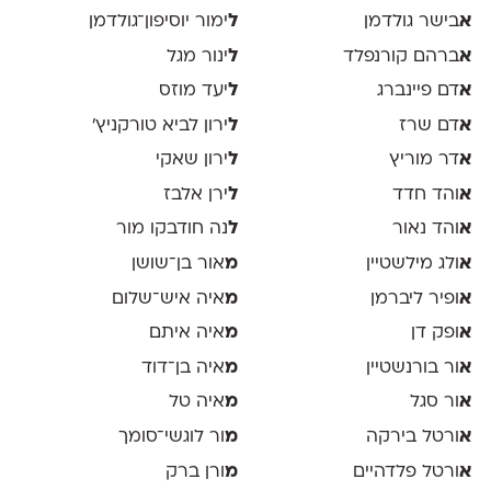
א
בישר גולדמן
ל
ימור יוסיפון־גולדמן
א
ברהם קורנפלד
ל
ינור מגל
א
דם פיינברג
ל
יעד מוזס
א
דם שרז
ל
ירון לביא טורקניץ׳
א
דר מוריץ
ל
ירון שאקי
א
והד חדד
ל
ירן אלבז
א
והד נאור
ל
נה חודבקו מור
א
ולג מילשטיין
מ
אור בן־שושן
א
ופיר ליברמן
מ
איה איש־שלום
א
ופק דן
מ
איה איתם
א
ור בורנשטיין
מ
איה בן־דוד
א
ור סגל
מ
איה טל
א
ורטל בירקה
מ
ור לוגשי־סומך
א
ורטל פלדהיים
מ
ורן ברק