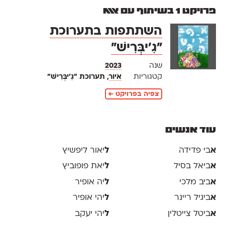
פרויקט 1 בשיתוף עם אאא
השתתפות בתערוכת
״גִ׳יבְּרִישׁ״
שנה
2023
קטגוריות
איור
, תערוכת ״גִ׳יבְּרִישׁ״
צפיה בפרויקט ←
עוד אנשים
א
בי פדידה
ל
יאור ליפשיץ
א
ביאל בסיל
ל
יאת פופוביץ
א
ביב מלכי
ל
יה אופיר
א
ביגיל ריינר
ל
יהי אופיר
א
ביטל צייטלין
ל
יהי יעקב