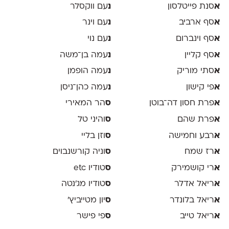
א
סנת פייטלסון
נ
עם ווקסלר
א
סף ארביב
נ
עם וינר
א
סף וינברום
נ
עם נוי
א
סף קליין
נ
עמה בן־משה
א
סתי מוריק
נ
עמה הופמן
א
פי קישון
נ
עמה כהן־ניסן
א
פרת חסון דה־בוטן
ס
הר המאירי
א
פרת שהם
ס
והיני טל
א
רבע וחמישה
ס
וזן בליי
א
רז שמח
ס
וניה קורשנבוים
א
רי קושמירק
ס
טודיו etc
א
ריאל אדלר
ס
טודיו מג'נטה
א
ריאל בלונדר
ס
יון מטייביץ׳
א
ריאל טייב
ס
פי פישר