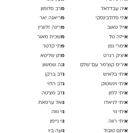
א
יה עבדלאל
מ
רב סלומון
א
יזי פלודבינסקי
מ
ריאנה יאר
א
ייל טאוב
מ
רינה זלוצ׳ין
א
יילה טל
מ
שכית מאור
א
ימרי גפן
מ
תי קלטר
א
יציק רנרט
מ
תן שליטא
א
יריס קוצ׳מר עם־שלם
נ
גה שמשון
א
יתי בלאיש
נ
דב ברקן
א
יתי וינשטוק
נ
דב הלוי
א
יתי לוזון
נ
דב מצ׳טה
א
יתי לניאדו
נ
ואל ערפאת
א
יתי נוי
נ
וי נווה
א
יתי רווה
נ
וי ניימן
א
יתם טובול
נ
ועה ביו