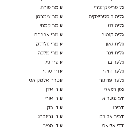
ג
ל פרימק־נג׳רי
ע
ומר פורת
ג
ליה ביסטריצקיה
ע
ומר צימרמן
ג
ליה לוז
ע
ומר קמחי
ג
ליה קנטור
ע
ומרי אברהם
ג
לית גאון
ע
ומרי גולדזק
ג
לית וינר
ע
ומרי מלכה
ג
לעד בר
ע
ופרי גיל
ג
לעד דוידי
ע
זרי טרזי
ג
לעד פודגור
ע
טרה אלמקיאס
ג
פן רפאלי
ע
ידו אדן
ד
ב גנשרוא
ע
ידו אורי
ד
ביבו
ע
ידו בק
ד
ביר אבירם
ע
ידו גרינברג
ד
די אליאס
ע
ידו ספיר