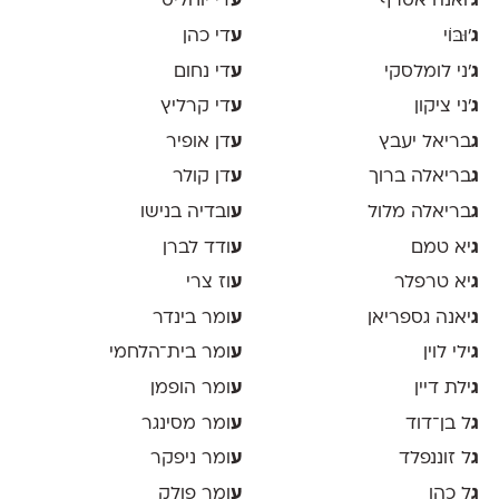
ג
'ואנה אסרף
ע
די יוחליס
ג
'וּבּוֹי
ע
די כהן
ג
׳ני לומלסקי
ע
די נחום
ג
׳ני ציקון
ע
די קרליץ
ג
בריאל יעבץ
ע
דן אופיר
ג
בריאלה ברוך
ע
דן קולר
ג
בריאלה מלול
ע
ובדיה בנישו
ג
יא טמם
ע
ודד לברן
ג
יא טרפלר
ע
וז צרי
ג
יאנה גספריאן
ע
ומר בינדר
ג
ילי לוין
ע
ומר בית־הלחמי
ג
ילת דיין
ע
ומר הופמן
ג
ל בן־דוד
ע
ומר מסינגר
ג
ל זוננפלד
ע
ומר ניפקר
ג
ל כהן
ע
ומר פולק