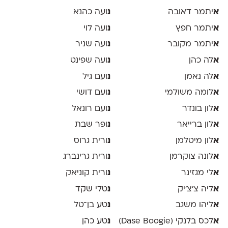
א
יתמר דאובה
נ
ועה כהנא
א
יתמר חפץ
נ
ועה לוי
א
יתמר מקובר
נ
ועה שניר
א
לה כהן
נ
ועה שפינט
א
לה נאמן
נ
ועם גיל
א
לומה משולמי
נ
ועם דושי
א
לון בונדר
נ
ועם רונאל
א
לון ברייאר
נ
ופר שבת
א
לון מיטלמן
נ
ורית גרוס
א
לונה צוקרמן
נ
ורית גרינברג
א
לי מגזינר
נ
ורית קוניאק
א
ליה צ׳צ׳יק
נ
טלי שקד
א
ליהו משגב
נ
טע בן־טל
א
לכס בלנקי (Dase Boogie)
נ
טע כהן