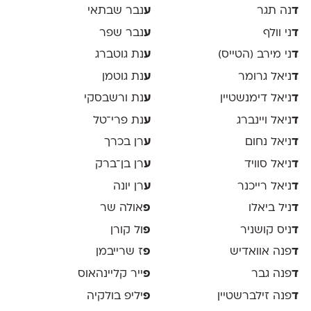
ד
נה תגר
ע
נבר שבתאי
ד
ני וולף
ע
נבר שפר
ד
ני מירב (הטייס)
ע
נת גוטברג
ד
ניאל גרומר
ע
נת גוטמן
ד
ניאל דימנשטיין
ע
נת ורשבסקי
ד
ניאל ויינברג
ע
נת פרי־טל
ד
ניאל נחום
ע
רן בכרך
ד
ניאל סוויד
ע
רן בן־ברק
ד
ניאל רייכנר
ע
רן יונה
ד
ניל ביאלו
פ
אולה שר
ד
ניס קושניר
פ
ול קורן
ד
פנה אוואדיש
פ
ז שרייבמן
ד
פנה גבר
פ
ייר קליינהאוס
ד
פנה זילברשטיין
פ
יליפ בולקיה