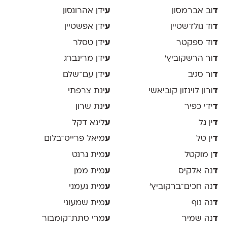
ד
וב אברמסון
ע
ידן אהרונסון
ד
וד גולדשטיין
ע
ידן אפשטיין
ד
וד ספקטר
ע
ידן טסלר
ד
ור הרשקוביץ׳
ע
ידן מרינברג
ד
ור סגיב
ע
ידן עם־שלם
ד
ורון לוינזון קוביאשי
ע
ינת צרפתי
ד
ידי כפיר
ע
ינת שרון
ד
ין גל
ע
לינא דקל
ד
ין טל
ע
מיאל פרייס־בלום
ד
ן מוקטל
ע
מית גרנט
ד
נה אלקיס
ע
מית ממן
ד
נה חכים־ברקוביץ׳
ע
מית נעמני
ד
נה נוף
ע
מית שמעוני
ד
נה שמיר
ע
מרי סתת־קומבור