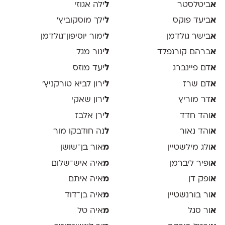
א
ביטלסטר
ל
ילה אגוזי
א
ביעד פוקס
ל
ילך מוסקוביץ'
א
בישר גולדמן
ל
ימור יוסיפון־גולדמן
א
ברהם קורנפלד
ל
ינור מגל
א
דם פיינברג
ל
יעד מוזס
א
דם שרז
ל
ירון לביא טורקניץ׳
א
דר מוריץ
ל
ירון שאקי
א
והד חדד
ל
ירן אלבז
א
והד נאור
ל
נה חודבקו מור
א
ולג מילשטיין
מ
אור בן־שושן
א
ופיר ליברמן
מ
איה איש־שלום
א
ופק דן
מ
איה איתם
א
ור בורנשטיין
מ
איה בן־דוד
א
ור סגל
מ
איה טל