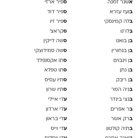
א
שגר זמנה
ס
פיר ארזי
ב
ועז עזרא
ס
פיר דוד
ב
לה קמינסקי
ס
פיר זיו
ב
ְּלוּ־גוּ
ס
קראצ׳
ב
ן בואנו
ס
שה לייקין
ב
ן בנחורין
ס
שה סמידוצקי
ב
ן וינבוים
ס
תו אקסנפלד
ב
ן נתן
ס
תו טפלא
ב
ן ריבק
ס
תיו עסיס
ב
ניה המר
ס
תיו שרון
ב
נצי בינדר
ע
די איילי
ב
ר אפרים
ע
די ארדון
ב
רק אשר
ע
די בראון
ב
תיה קולטון
ע
די וייס