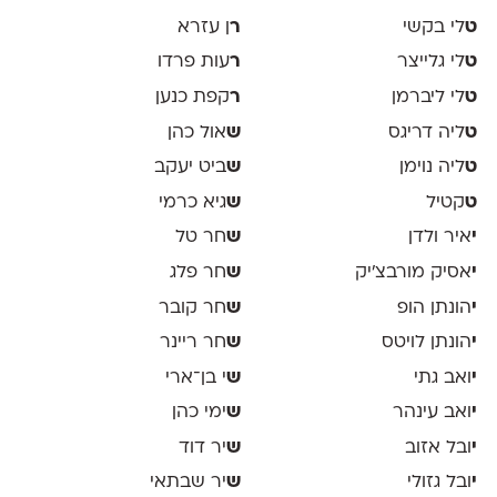
ט
לי בקשי
ר
ן עזרא
ט
לי גלייצר
ר
עות פרדו
ט
לי ליברמן
ר
קפת כנען
ט
ליה דריגס
ש
אול כהן
ט
ליה נוימן
ש
ביט יעקב
ט
קטיל
ש
גיא כרמי
י
איר ולדן
ש
חר טל
י
אסיק מורבצ'יק
ש
חר פלג
י
הונתן הופ
ש
חר קובר
י
הונתן לויטס
ש
חר ריינר
י
ואב גתי
ש
י בן־ארי
י
ואב עינהר
ש
ימי כהן
י
ובל אזוב
ש
יר דוד
י
ובל גזולי
ש
יר שבתאי