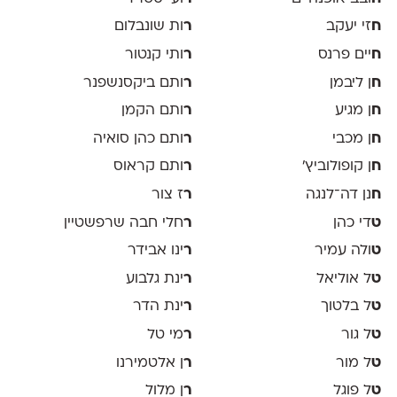
ח
זי יעקב
ר
ות שונבלום
ח
יים פרנס
ר
ותי קנטור
ח
ן ליבמן
ר
ותם ביקסנשפנר
ח
ן מגיע
ר
ותם הקמן
ח
ן מכבי
ר
ותם כהן סואיה
ח
ן קופולוביץ'
ר
ותם קראוס
ח
נן דה־לנגה
ר
ז צור
ט
די כהן
ר
חלי חבה שרפשטיין
ט
ולה עמיר
ר
ינו אבידר
ט
ל אוליאל
ר
ינת גלבוע
ט
ל בלטוך
ר
ינת הדר
ט
ל גור
ר
מי טל
ט
ל מור
ר
ן אלטמירנו
ט
ל פוגל
ר
ן מלול