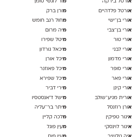
א
ורטל בירקה
מ
ור לוגשי־סומך
א
ורטל פלדהיים
מ
ורן ברק
א
ורי בן־ישי
מ
חול רגב חומש
א
ורי בן־צבי
מ
יה מרום
א
ורי טור
מ
יטל שפירו
א
ורי לבני
מ
יכאל גורדון
א
ורי מדמון
מ
יכל אורן
א
ורי סופר
מ
יכל פאוזנר
א
ורי פאר
מ
יכל שפירא
א
ורי קינן
מ
ירי דביר
א
ורית מגיע־שולב
מ
ישל ד׳אנסטסיו
א
ורן רוזנסל
מ
יתר בר־עליה
א
יגור טפיקין
מ
לכה קליין
א
יגור לוינסקי
מ
עין פוגל
א
יה טלשיר
מ
עין פוס