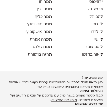
י
רונימוס
ת
מר חן
כ
רמל גילן
ת
מר ידין
ל
הב הלוי
ת
מר כליף
ל
י דוד
ת
מר מושינסקי
ל
י לרדו
ת
מר מושקוביץ'
ל
י שיין
ת
מרה אפרת
ל
יאב צוקר
ת
מרה צ׳נגרי
ל
יאור בן־זקן
ת
רזה בן־פורת
מה עושים פה?
כאן ב־
אאא
תוכלו להתרשם מטיפוגרפיה עברית רעננה ולרכוש פונטים
איכותיים שעיצבו טיפוגרפים עצמאיים.
קראו עוד
הניוזלטר השווה
קבלו מספר פעמים בשנה מייל עם עדכונים על פונטים חדשים ועל
מבצעים מיוחדים.
מלאו את המייל כאן
עוד דרכים להתעדכן