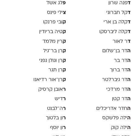
ד
פנה שרון
פ
לג אשד
ד
קל חברוני
צ
ילי פינס
ד
קלה בן ארי
ק
ובי פרנקו
ד
קלה ליברסקו
ק
טיה בריודין
ד
ר לאור
ק
רין מלמד
ה
דר בן־שלום
ק
רן בר־גיל
ה
דר בר
ק
רן וגולן גפני
ה
דר ברוך
ק
רן תגר
ה
דר גיברלטר
ק
רן־אור רדיאנו
ה
דר מרדכי
ר
אובן קרסיק
ה
דר קטן
ר
דיש
ה
חדר אדריכלים
ר
ה־לבנט
ה
ילה פלשקס
ר
ון בלטוך
ה
ילה קוק
ר
ון יוסף