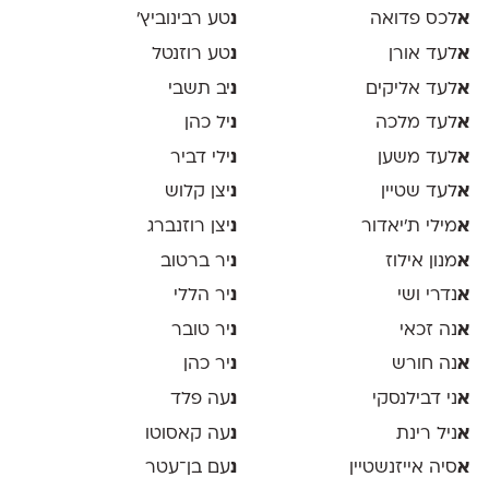
א
לכס פדואה
נ
טע רבינוביץ׳
א
לעד אורן
נ
טע רוזנטל
א
לעד אליקים
נ
יב תשבי
א
לעד מלכה
נ
יל כהן
א
לעד משען
נ
ילי דביר
א
לעד שטיין
נ
יצן קלוש
א
מילי ת׳יאדור
נ
יצן רוזנברג
א
מנון אילוז
נ
יר ברטוב
א
נדרי ושי
נ
יר הללי
א
נה זכאי
נ
יר טובר
א
נה חורש
נ
יר כהן
א
ני דבילנסקי
נ
עה פלד
א
ניל רינת
נ
עה קאסוטו
א
סיה אייזנשטיין
נ
עם בן־עטר