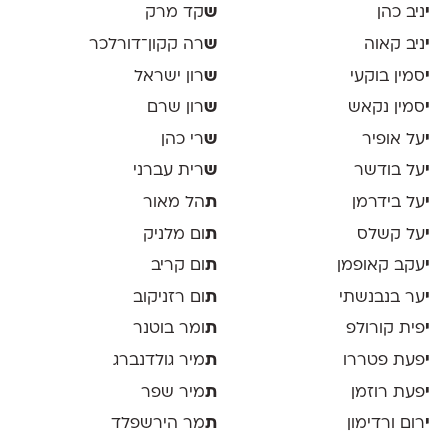
י
ניב כהן
ש
קד מרק
י
ניב קאוה
ש
רה קקון־דורלכר
י
סמין בוקעי
ש
רון ישראל
י
סמין נקאש
ש
רון שרם
י
על אופיר
ש
רי כהן
י
על בודשר
ש
רית עברני
י
על בידרמן
ת
הל מאור
י
על קשלס
ת
ום מלניק
י
עקב קאופמן
ת
ום קריב
י
ער בנבנשתי
ת
ום רזניקוב
י
פית קורולפ
ת
ומר בוטנר
י
פעת פטררו
ת
מיר גולדנברג
י
פעת רוזמן
ת
מיר שפר
י
רום ורדימון
ת
מר הירשפלד