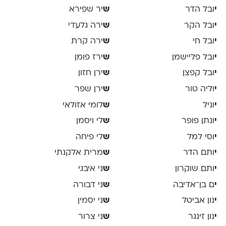
י
ובל הדר
ש
יר שפירא
י
ובל הקר
ש
ירה גלעדי
י
ובל חי
ש
ירה קרת
י
ובל פליישמן
ש
ירז פומן
י
ובל קפצן
ש
ירן חזון
י
וליה טור
ש
ירן שפר
י
וניל
ש
לומי אזולאי
י
ונתן פופר
ש
לי ויסמן
י
וסי למל
ש
לי פיחה
י
ותם הדר
ש
מרית אלקנתי
י
ותם שוקרון
ש
ני איבגי
י
ם בן־אדיבה
ש
ני דבורה
י
נון אביטל
ש
ני יסמין
י
נון זינגר
ש
ני צרור