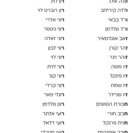
ה
ִלה שלג
ר
ון לוין
ו
לדה קירילוב
ר
ון רוברט לוי
ו
רד בבאי
ר
וני אדרי
ו
רד גולדמן
ר
וני גינוסר
ז
אב אנגלמאיר
ר
וני זאדה
ז
הר קורן
ר
וני לבון
ז
והר וינר
ר
וני לוי
ז
יו משה
ר
וני לוית
ז
יו פינקל
ר
וני קוך
ז
יו שמח
ר
וני קרדי
ז
יו שניידר
ר
ונלי פאר
ח
בורת הטושים
ר
ונן גולדמן
ח
ביב חורי
ר
ועי אלתר
ח
גית פרנקל
ר
ועי דלאל
ח
ובב אופנהיים
ר
ועי סטרדי