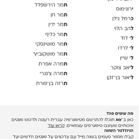
ת
מר הירשפלד
י
רונימוס
ת
מר חן
כ
רמל גילן
ת
מר ידין
ל
הב הלוי
ת
מר כליף
ל
י דוד
ת
מר מושינסקי
ל
י לרדו
ת
מר מושקוביץ'
ל
י שיין
ת
מרה אפרת
ל
יאב צוקר
ת
מרה צ׳נגרי
ל
יאור בן־זקן
ת
רזה בן־פורת
מה עושים פה?
כאן ב־
אאא
תוכלו להתרשם מטיפוגרפיה עברית רעננה ולרכוש פונטים
איכותיים שעיצבו טיפוגרפים עצמאיים.
קראו עוד
הניוזלטר השווה
קבלו מספר פעמים בשנה מייל עם עדכונים על פונטים חדשים ועל