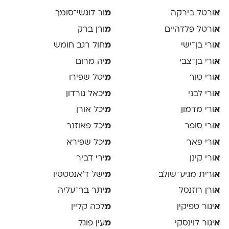
א
ורטל בירקה
מ
ור לוגשי־סומך
א
ורטל פלדהיים
מ
ורן ברק
א
ורי בן־ישי
מ
חול רגב חומש
א
ורי בן־צבי
מ
יה מרום
א
ורי טור
מ
יטל שפירו
א
ורי לבני
מ
יכאל גורדון
א
ורי מדמון
מ
יכל אורן
א
ורי סופר
מ
יכל פאוזנר
א
ורי פאר
מ
יכל שפירא
א
ורי קינן
מ
ירי דביר
א
ורית מגיע־שולב
מ
ישל ד׳אנסטסיו
א
ורן רוזנסל
מ
יתר בר־עליה
א
יגור טפיקין
מ
לכה קליין
א
יגור לוינסקי
מ
עין פוגל