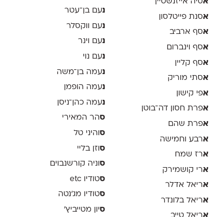
א
סיה אייזנשטיין
נ
עם בן־עטר
א
סנת פייטלסון
נ
עם ווקסלר
א
סף ארביב
נ
עם וינר
א
סף וינברום
נ
עם נוי
א
סף קליין
נ
עמה בן־משה
א
סתי מוריק
נ
עמה הופמן
א
פי קישון
נ
עמה כהן־ניסן
א
פרת חסון דה־בוטן
ס
הר המאירי
א
פרת שהם
ס
והיני טל
א
רבע וחמישה
ס
וזן בליי
א
רז שמח
ס
וניה קורשנבוים
א
רי קושמירק
ס
טודיו etc
א
ריאל אדלר
ס
טודיו מג'נטה
א
ריאל בלונדר
ס
יון מטייביץ׳
א
ריאל טייב