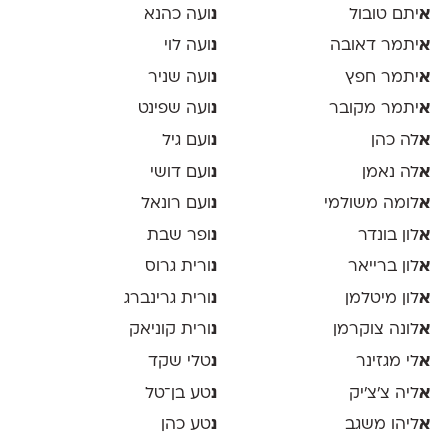
א
יתם טובול
נ
ועה כהנא
א
יתמר דאובה
נ
ועה לוי
א
יתמר חפץ
נ
ועה שניר
א
יתמר מקובר
נ
ועה שפינט
א
לה כהן
נ
ועם גיל
א
לה נאמן
נ
ועם דושי
א
לומה משולמי
נ
ועם רונאל
א
לון בונדר
נ
ופר שבת
א
לון ברייאר
נ
ורית גרוס
א
לון מיטלמן
נ
ורית גרינברג
א
לונה צוקרמן
נ
ורית קוניאק
א
לי מגזינר
נ
טלי שקד
א
ליה צ׳צ׳יק
נ
טע בן־טל
א
ליהו משגב
נ
טע כהן