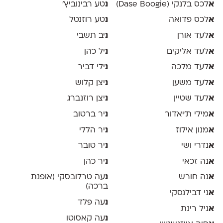
א
לכס בלנקי (Dase Boogie)
נ
טע רבינוביץ׳
א
לכס פדואה
נ
טע רוזנטל
א
לעד אורן
נ
יב תשבי
א
לעד אליקים
נ
יל כהן
א
לעד מלכה
נ
ילי דביר
א
לעד משען
נ
יצן קלוש
א
לעד שטיין
נ
יצן רוזנברג
א
מילי ת׳יאדור
נ
יר ברטוב
א
מנון אילוז
נ
יר הללי
א
נדרי ושי
נ
יר טובר
א
נה זכאי
נ
יר כהן
א
נה חורש
נ
עה טרלובסקי (אופנת
ברכה)
א
ני דבילנסקי
נ
עה פלד
א
ניל רינת
נ
עה קאסוטו