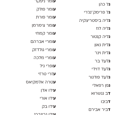
ע
ומר ניפקר
ג
ל כהן
ע
ומר פולק
ג
ל פרימק־נג׳רי
ע
ומר פורת
ג
ליה ביסטריצקיה
ע
ומר צימרמן
ג
ליה לוז
ע
ומר קמחי
ג
ליה קנטור
ע
ומרי אברהם
ג
לית גאון
ע
ומרי גולדזק
ג
לית וינר
ע
ומרי מלכה
ג
לעד בר
ע
ופרי גיל
ג
לעד דוידי
ע
זרי טרזי
ג
לעד פודגור
ע
טרה אלמקיאס
ג
פן רפאלי
ע
ידו אדן
ד
ב גנשרוא
ע
ידו אורי
ד
ביבו
ע
ידו בק
ד
ביר אבירם
ע
ידו גרינברג