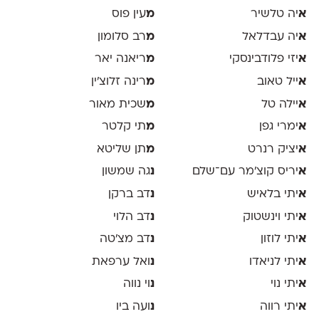
א
יה טלשיר
מ
עין פוס
א
יה עבדלאל
מ
רב סלומון
א
יזי פלודבינסקי
מ
ריאנה יאר
א
ייל טאוב
מ
רינה זלוצ׳ין
א
יילה טל
מ
שכית מאור
א
ימרי גפן
מ
תי קלטר
א
יציק רנרט
מ
תן שליטא
א
יריס קוצ׳מר עם־שלם
נ
גה שמשון
א
יתי בלאיש
נ
דב ברקן
א
יתי וינשטוק
נ
דב הלוי
א
יתי לוזון
נ
דב מצ׳טה
א
יתי לניאדו
נ
ואל ערפאת
א
יתי נוי
נ
וי נווה
א
יתי רווה
נ
ועה ביו