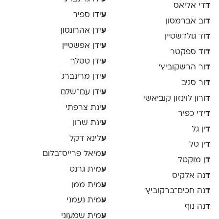
ד
די אליאס
ע
ידו ספיר
ד
וב אברמסון
ע
ידן אהרונסון
ד
וד גולדשטיין
ע
ידן אפשטיין
ד
וד ספקטר
ע
ידן טסלר
ד
ור הרשקוביץ׳
ע
ידן מרינברג
ד
ור סגיב
ע
ידן עם־שלם
ד
ורון לוינזון קוביאשי
ע
ינת צרפתי
ד
ידי כפיר
ע
ינת שרון
ד
ין גל
ע
לינא דקל
ד
ין טל
ע
מיאל פרייס־בלום
ד
ן מוקטל
ע
מית גרנט
ד
נה אלקיס
ע
מית ממן
ד
נה חכים־ברקוביץ׳
ע
מית נעמני
ד
נה נוף
ע
מית שמעוני