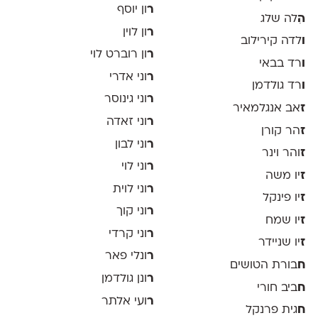
ר
ון יוסף
ה
ִלה שלג
ר
ון לוין
ו
לדה קירילוב
ר
ון רוברט לוי
ו
רד בבאי
ר
וני אדרי
ו
רד גולדמן
ר
וני גינוסר
ז
אב אנגלמאיר
ר
וני זאדה
ז
הר קורן
ר
וני לבון
ז
והר וינר
ר
וני לוי
ז
יו משה
ר
וני לוית
ז
יו פינקל
ר
וני קוך
ז
יו שמח
ר
וני קרדי
ז
יו שניידר
ר
ונלי פאר
ח
בורת הטושים
ר
ונן גולדמן
ח
ביב חורי
ר
ועי אלתר
ח
גית פרנקל