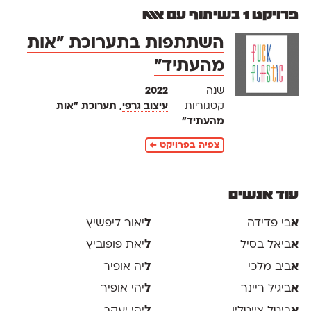
פרויקט 1 בשיתוף עם אאא
השתתפות בתערוכת ״אות
מהעתיד״
שנה
2022
קטגוריות
עיצוב גרפי
, תערוכת ״אות
מהעתיד״
צפיה בפרויקט ←
עוד אנשים
א
בי פדידה
ל
יאור ליפשיץ
א
ביאל בסיל
ל
יאת פופוביץ
א
ביב מלכי
ל
יה אופיר
א
ביגיל ריינר
ל
יהי אופיר