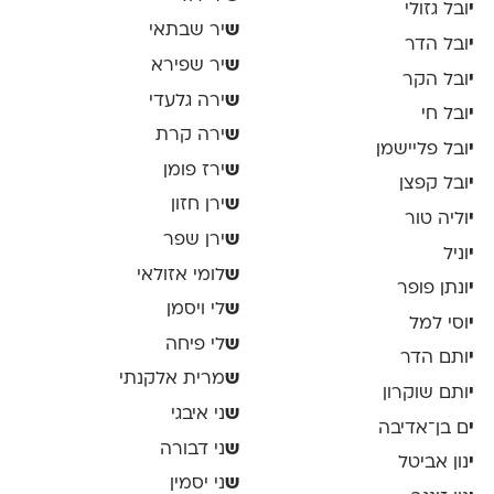
י
ובל גזולי
ש
יר שבתאי
י
ובל הדר
ש
יר שפירא
י
ובל הקר
ש
ירה גלעדי
י
ובל חי
ש
ירה קרת
י
ובל פליישמן
ש
ירז פומן
י
ובל קפצן
ש
ירן חזון
י
וליה טור
ש
ירן שפר
י
וניל
ש
לומי אזולאי
י
ונתן פופר
ש
לי ויסמן
י
וסי למל
ש
לי פיחה
י
ותם הדר
ש
מרית אלקנתי
י
ותם שוקרון
ש
ני איבגי
י
ם בן־אדיבה
ש
ני דבורה
י
נון אביטל
ש
ני יסמין