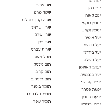
י
נון זינגר
ש
ני צרור
י
ניב כהן
ש
קד מרק
י
ניב קאוה
ש
רה קקון־דורלכר
י
סמין בוקעי
ש
רון ישראל
י
סמין נקאש
ש
רון שרם
י
על אופיר
ש
רי כהן
י
על בודשר
ש
רית עברני
י
על בידרמן
ת
הל מאור
י
על קשלס
ת
ום מלניק
י
עקב קאופמן
ת
ום קריב
י
ער בנבנשתי
ת
ום רזניקוב
י
פית קורולפ
ת
ומר בוטנר
י
פעת פטררו
ת
מיר גולדנברג
י
פעת רוזמן
ת
מיר שפר
י
רום ורדימון