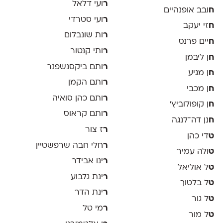
ר
ועי דלאל
ח
ובב אופנהיים
ר
ועי סטרדי
ח
זי יעקב
ר
ות שונבלום
ח
יים פרנס
ר
ותי קנטור
ח
ן ליבמן
ר
ותם ביקסנשפנר
ח
ן מגיע
ר
ותם הקמן
ח
ן מכבי
ר
ותם כהן סואיה
ח
ן קופולוביץ'
ר
ותם קראוס
ח
נן דה־לנגה
ר
ז צור
ט
די כהן
ר
חלי חבה שרפשטיין
ט
ולה עמיר
ר
ינו אבידר
ט
ל אוליאל
ר
ינת גלבוע
ט
ל בלטוך
ר
ינת הדר
ט
ל גור
ר
מי טל
ט
ל מור