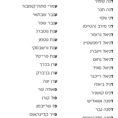
ד
נה שמיר
ע
מרי סתת־קומבור
ד
נה תגר
ע
נבר שבתאי
ד
ני וולף
ע
נבר שפר
ד
ני מירב (הטייס)
ע
נת גוטברג
ד
ניאל גרומר
ע
נת גוטמן
ד
ניאל דימנשטיין
ע
נת ורשבסקי
ד
ניאל ויינברג
ע
נת פרי־טל
ד
ניאל נחום
ע
רן בכרך
ד
ניאל סוויד
ע
רן בן־ברק
ד
ניאל רייכנר
ע
רן יונה
ד
ניל ביאלו
פ
אולה שר
ד
ניס קושניר
פ
ול קורן
ד
פנה אוואדיש
פ
ז שרייבמן
ד
פנה גבר
פ
ייר קליינהאוס