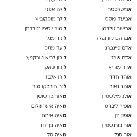
א
ביטל צייטלין
ל
יהי יעקב
א
ביטלסטר
ל
ילה אגוזי
א
ביעד פוקס
ל
ילך מוסקוביץ'
א
בישר גולדמן
ל
ימור יוסיפון־גולדמן
א
ברהם קורנפלד
ל
ינור מגל
א
דם פיינברג
ל
יעד מוזס
א
דם שרז
ל
ירון לביא טורקניץ׳
א
דר מוריץ
ל
ירון שאקי
א
והד חדד
ל
ירן אלבז
א
והד נאור
ל
נה חודבקו מור
א
ולג מילשטיין
מ
אור בן־שושן
א
ופיר ליברמן
מ
איה איש־שלום
א
ופק דן
מ
איה איתם
א
ור בורנשטיין
מ
איה בן־דוד
א
ור סגל
מ
איה טל