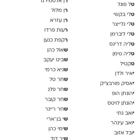
ר
ן אלטמירנו
ט
ל פוגל
ר
ן מלול
ט
לי בקשי
ר
ן עזרא
ט
לי גלייצר
ר
עות פרדו
ט
לי ליברמן
ר
קפת כנען
ט
ליה דריגס
ש
אול כהן
ט
ליה נוימן
ש
ביט יעקב
ט
קטיל
ש
גיא כרמי
י
איר ולדן
ש
חר טל
י
אסיק מורבצ'יק
ש
חר פלג
י
הונתן הופ
ש
חר קובר
י
הונתן לויטס
ש
חר ריינר
י
ואב גתי
ש
י בן־ארי
י
ואב עינהר
ש
ימי כהן
י
ובל אזוב
ש
יר דוד