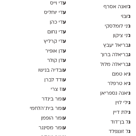
ע
די וייס
ג
'ואנה אסרף
ע
די יוחליס
ג
'וּבּוֹי
ע
די כהן
ג
׳ני לומלסקי
ע
די נחום
ג
׳ני ציקון
ע
די קרליץ
ג
בריאל יעבץ
ע
דן אופיר
ג
בריאלה ברוך
ע
דן קולר
ג
בריאלה מלול
ע
ובדיה בנישו
ג
יא טמם
ע
ודד לברן
ג
יא טרפלר
ע
וז צרי
ג
יאנה גספריאן
ע
ומר בינדר
ג
ילי לוין
ע
ומר בית־הלחמי
ג
ילת דיין
ע
ומר הופמן
ג
ל בן־דוד
ע
ומר מסינגר
ג
ל זוננפלד