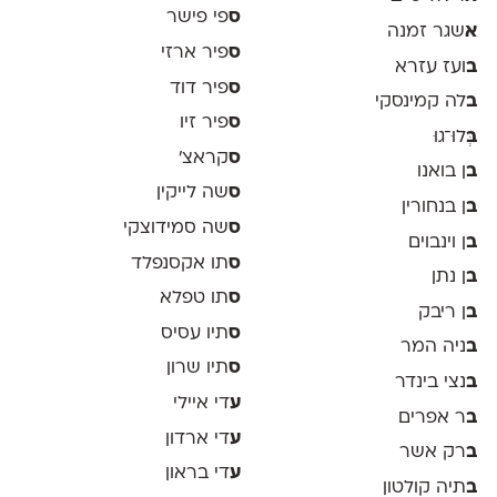
ס
פי פישר
א
שגר זמנה
ס
פיר ארזי
ב
ועז עזרא
ס
פיר דוד
ב
לה קמינסקי
ס
פיר זיו
ב
ְּלוּ־גוּ
ס
קראצ׳
ב
ן בואנו
ס
שה לייקין
ב
ן בנחורין
ס
שה סמידוצקי
ב
ן וינבוים
ס
תו אקסנפלד
ב
ן נתן
ס
תו טפלא
ב
ן ריבק
ס
תיו עסיס
ב
ניה המר
ס
תיו שרון
ב
נצי בינדר
ע
די איילי
ב
ר אפרים
ע
די ארדון
ב
רק אשר
ע
די בראון
ב
תיה קולטון