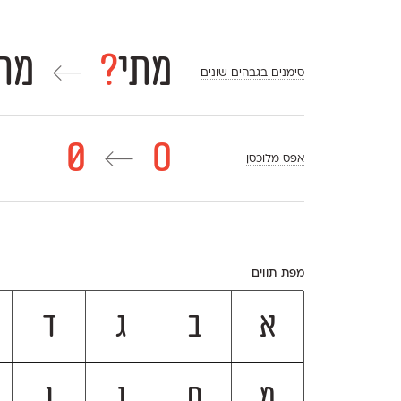
מתי
?
מת
←
סימנים בגבהים שונים
0
0
←
אפס מלוכסן
מפת תווים
א
ב
ג
ד
מ
ם
נ
ן