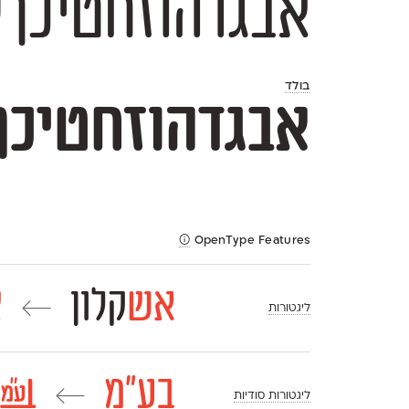
אבגדהוזחטיכךלמםנןסעפףצץקר
בולד
אבגדהוזחטיכךלמםנןסעפףצץ
OpenType Features
אש
קלון
א
←
ליגטורות
בע״מ
בע״מ
←
ליגטורות סודיות