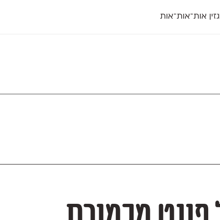
זין אות־אות־אות
חדש
חדש
יי
פלוני
קארמה
חדש
ט
פלוני יד
קדם סנס
פלוני מעוגל
קדם סריף
פונ
גל
פלוני צר
קרוואן
בואו 
מטרי
פעמון
שלוק
הפ
פריימריז
תעמולה
פרנק־רי
פרנק־רי צר
אחיו השובב של פונט מכמורת