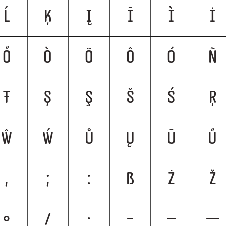
Ĺ
Ķ
Į
Ī
Ì
İ
Ő
Ò
Ö
Ô
Ó
Ñ
Ŧ
Ș
Ş
Š
Ś
Ŗ
Ŵ
Ẃ
Ů
Ų
Ū
Ű
,
;
:
ß
Ż
Ž
•
/
·
-
–
—