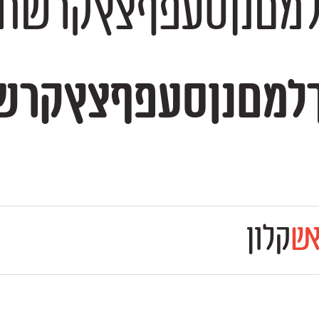
שת 1234567890 $#%+=*;?!,₪()[]—–-
קרשת 1234567890 $#%+=*;?!,₪()[]
ש
קלון