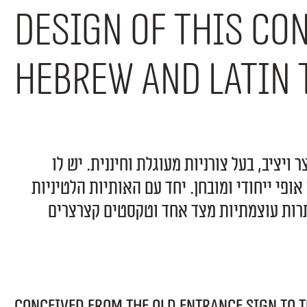
design of this c
Hebrew and Latin 
פונט מכמורת מעוגל הוא פונט דו־לשוני צר ויציב, בעל צורניות מעוגלת וחיננית. יש לו
גישה ניואנסית מפתיעה - דבר שמקנה לו אופי ייחודי ומובחן. יחד עם האותיות הלטיניות
(Capitals), זהו פונט שימושי מאד לכותרות עוצמתיות מצד אחד וטקסטים קצרצרים
Conceived from the old entrance sign to t