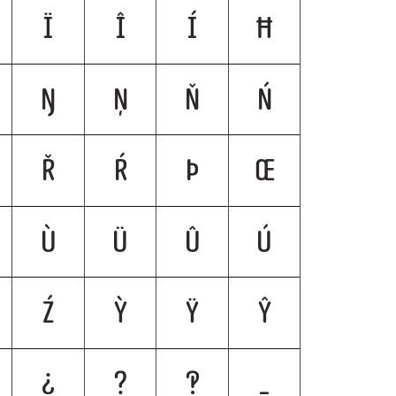
Ï
Î
Í
Ħ
Ŋ
Ņ
Ň
Ń
Ř
Ŕ
Þ
Œ
Ù
Ü
Û
Ú
Ź
Ỳ
Ÿ
Ŷ
¿
?
‽
_