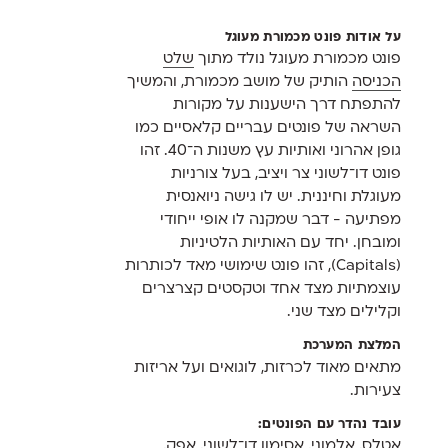
על אודות פונט מכמורת מעוגל
פונט מכמורת מעוגל נולד מתוך
שלט
הכניסה
הותיק של מושב מכמורת, והמשיך
להתפתח דרך הישענות על מקורות
השראה של פונטים עבריים קלאסיים כמו
גופן אהרוני ואותיות עץ משנות ה־40. זהו
פונט דו־לשוני צר ויציב, בעל צורניות
מעוגלת וחיננית. יש לו גישה ניואנסית
מפתיעה - דבר שמקנה לו אופי ייחודי
ומובחן. יחד עם האותיות הלטיניות
(Capitals), זהו פונט שימושי מאד לכותרות
עוצמתיות מצד אחד וטקסטים קצרצרים
וקלילים מצד שני.
המלצת המערכת
מתאים מאוד לכרזות, לוגואים ועל אריזות
צעירות.
עובד נהדר עם הפונטים:
אטלס
,
אלמוני
,
אסימון דו־לשוני
,
אפק
,