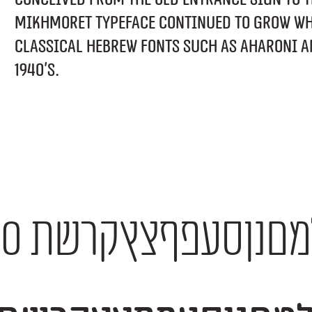
Mikhmoret typeface continued to grow wh
classical Hebrew fonts such as Aharoni a
1940’s.
 1234567890 $#%+=*;?!,₪()[]—–-־