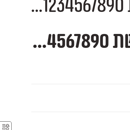
־
—–-־
⚥︎