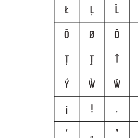
Ł
Ļ
Ľ
Õ
Ø
Ō
Ț
Ţ
Ť
Ý
Ẁ
Ẅ
¡
!
.
’
„
"