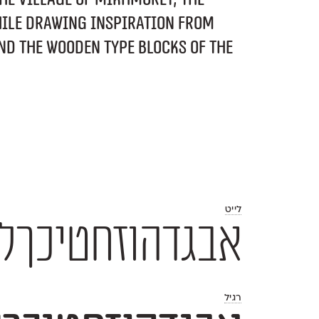
ile drawing inspiration from
nd the wooden type blocks of the
לייט
אבגדהוזחטיכךלמםנןסעפףצץקרשת
רגיל