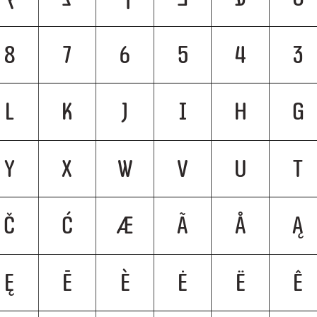
8
7
6
5
4
3
L
K
J
I
H
G
Y
X
W
V
U
T
Č
Ć
Æ
Ã
Å
Ą
Ę
Ē
È
Ė
Ë
Ê