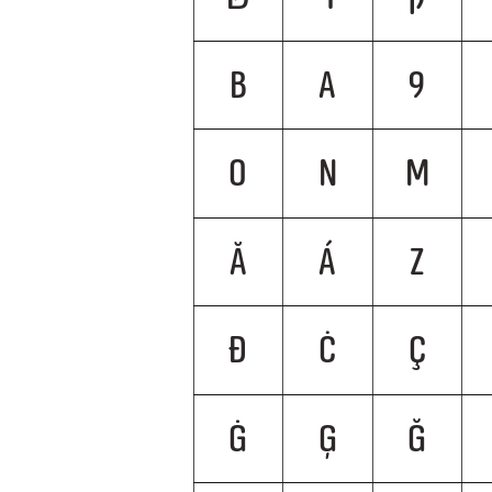
B
A
9
O
N
M
Ă
Á
Z
Ð
Ċ
Ç
Ġ
Ģ
Ğ