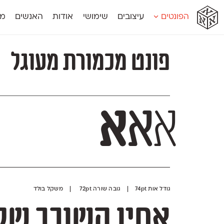
א
א
א
א
א
הפונטים
עיצובים
שימושי
אודות
האנשים
מג
א
אוונטה
אמביוולנטי קומפרסט
מוגרבי דיספל
אטלס
אמביוולנטי רחב
מוגרבי טקס
פונט מכמורת מעוגל
אינדקס
אנומליה
מכמורת
אינדקס מונו
אסימון דו־לשוני
מכמורת מעו
אלמוני
אפק
מקומי
אלמוני צר
בר־לב
נוילנד
אמביוולנטי נורמל
גלוריה
סטנגה
א
א
א
אמביוולנטי צר
לוי
סינופסיס
גודל אות 74pt | גובה שורה 72pt | משקל בולד