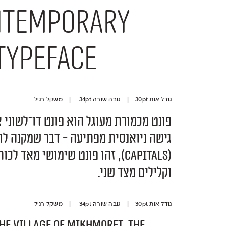
ontemporary
typeface
גודל אות 30pt | גובה שורה 34pt | משקל רגיל
וקלילים מצד שני.
גודל אות 30pt | גובה שורה 34pt | משקל רגיל
he village of Mikhmoret, the