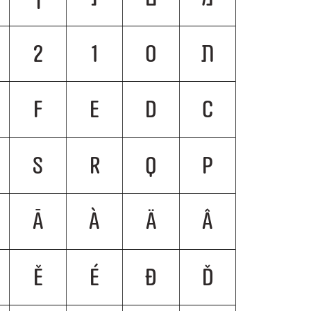
ת
0
1
2
F
E
D
C
S
R
Q
P
Ā
À
Ä
Â
Ě
É
Đ
Ď