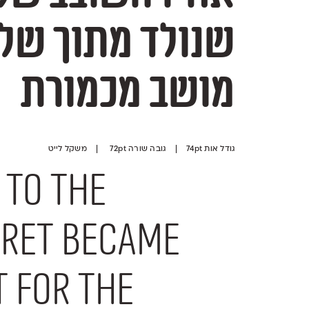
מושב מכמורת
גודל אות 74pt | גובה שורה 72pt | משקל לייט
 to the
oret became
t for the