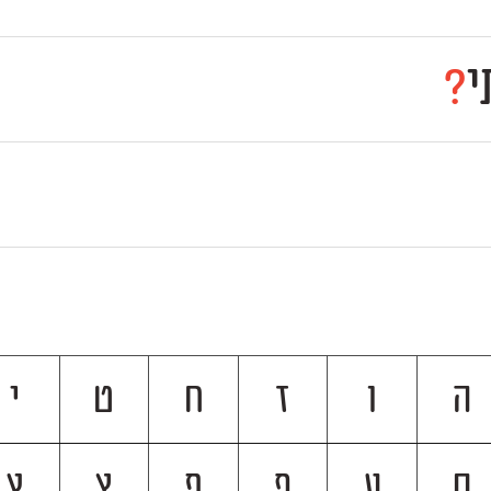
י
?
ה
ו
ז
ח
ט
י
ס
ע
פ
ף
צ
ץ