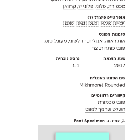
מכמורת
,
פלוני
,
פלוני יד
,
קרוואן
אופן־טייפ פיצ'רז
(?)
zero
salt
dlig
mark
smcp
סגנונות הפונט
אות ראווה
,
אנגלית
,
דו־לשוני
,
מעוגל
,
סנס
,
פונט כותרות
,
צר
שנת הוצאה
גרסה נוכחית
1.1
2017
שם הפונט באנגלית
Mikhmoret Rounded
קישורים רלוונטיים
פונט מכמורת
השלט שהפך לפונט
צפיה ב־Font Specimen