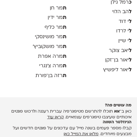
כ
רמל גילן
ת
מר חן
ל
הב הלוי
ת
מר ידין
ל
י דוד
ת
מר כליף
ל
י לרדו
ת
מר מושינסקי
ל
י שיין
ת
מר מושקוביץ'
ל
יאב צוקר
ת
מרה אפרת
ל
יאור בן־זקן
ת
מרה צ׳נגרי
ל
יאור ליפשיץ
ת
רזה בן־פורת
מה עושים פה?
כאן ב־
אאא
תוכלו להתרשם מטיפוגרפיה עברית רעננה ולרכוש פונטים
איכותיים שעיצבו טיפוגרפים עצמאיים.
קראו עוד
הניוזלטר השווה
קבלו מספר פעמים בשנה מייל עם עדכונים על פונטים חדשים ועל
מבצעים מיוחדים.
מלאו את המייל כאן