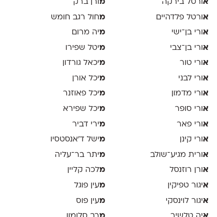
א
ורטל בירקה
מ
ורן ברק
א
ורטל פלדהיים
מ
חול רגב חומש
א
ורי בן־ישי
מ
יה מרום
א
ורי בן־צבי
מ
יטל שפירו
א
ורי טור
מ
יכאל גורדון
א
ורי לבני
מ
יכל אורן
א
ורי מדמון
מ
יכל פאוזנר
א
ורי סופר
מ
יכל שפירא
א
ורי פאר
מ
ירי דביר
א
ורי קינן
מ
ישל ד׳אנסטסיו
א
ורית מגיע־שולב
מ
יתר בר־עליה
א
ורן רוזנסל
מ
לכה קליין
א
יגור טפיקין
מ
עין פוגל
א
יגור לוינסקי
מ
עין פוס
א
יה טלשיר
מ
רב סלומון