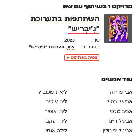
פרויקט 1 בשיתוף עם אאא
השתתפות בתערוכת
״גִ׳יבְּרִישׁ״
שנה
2023
קטגוריות
איור
, תערוכת ״גִ׳יבְּרִישׁ״
צפיה בפרויקט ←
עוד אנשים
א
בי פדידה
ל
יאת פופוביץ
א
ביאל בסיל
ל
יה אופיר
א
ביב מלכי
ל
יהי אופיר
א
ביגיל ריינר
ל
יהי יעקב
א
ביטל צייטלין
ל
ילה אגוזי