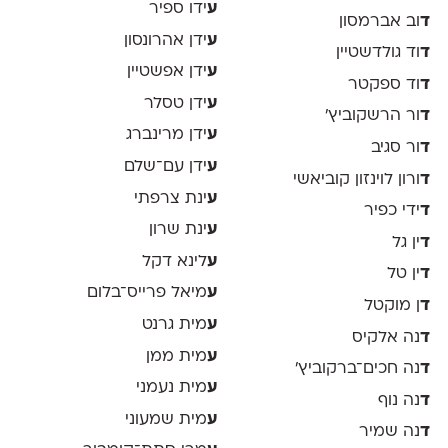
ע
ידו ספיר
ד
וב אברמסון
ע
ידן אהרונסון
ד
וד גולדשטיין
ע
ידן אפשטיין
ד
וד ספקטר
ע
ידן טסלר
ד
ור הרשקוביץ׳
ע
ידן מרינברג
ד
ור סגיב
ע
ידן עם־שלם
ד
ורון לוינזון קוביאשי
ע
ינת צרפתי
ד
ידי כפיר
ע
ינת שרון
ד
ין גל
ע
לינא דקל
ד
ין טל
ע
מיאל פרייס־בלום
ד
ן מוקטל
ע
מית גרנט
ד
נה אלקיס
ע
מית ממן
ד
נה חכים־ברקוביץ׳
ע
מית נעמני
ד
נה נוף
ע
מית שמעוני
ד
נה שמיר