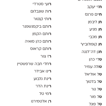
ר
ועי סטרדי
ח
זי יעקב
ר
ות שונבלום
ח
יים פרנס
ר
ותי קנטור
ח
ן ליבמן
ר
ותם ביקסנשפנר
ח
ן מגיע
ר
ותם הקמן
ח
ן מכבי
ר
ותם כהן סואיה
ח
ן קופולוביץ'
ר
ותם קראוס
ח
נן דה־לנגה
ר
ז צור
ט
די כהן
ר
חלי חבה שרפשטיין
ט
ולה עמיר
ר
ינו אבידר
ט
ל אוליאל
ר
ינת גלבוע
ט
ל בלטוך
ר
ינת הדר
ט
ל גור
ר
מי טל
ט
ל מור
ר
ן אלטמירנו
ט
ל פוגל