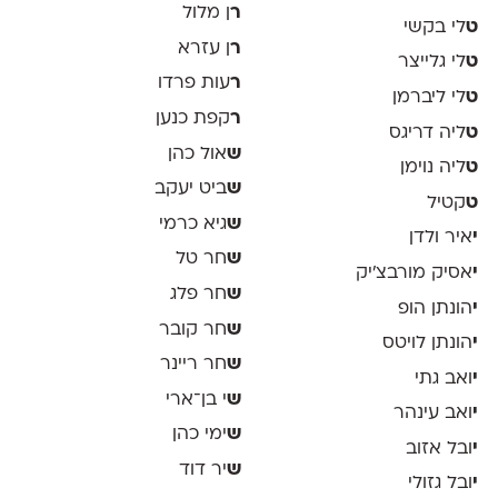
ר
ן מלול
ט
לי בקשי
ר
ן עזרא
ט
לי גלייצר
ר
עות פרדו
ט
לי ליברמן
ר
קפת כנען
ט
ליה דריגס
ש
אול כהן
ט
ליה נוימן
ש
ביט יעקב
ט
קטיל
ש
גיא כרמי
י
איר ולדן
ש
חר טל
י
אסיק מורבצ'יק
ש
חר פלג
י
הונתן הופ
ש
חר קובר
י
הונתן לויטס
ש
חר ריינר
י
ואב גתי
ש
י בן־ארי
י
ואב עינהר
ש
ימי כהן
י
ובל אזוב
ש
יר דוד
י
ובל גזולי