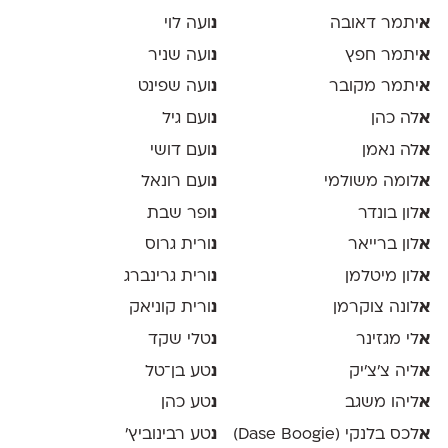
א
יתמר דאובה
נ
ועה לוי
א
יתמר חפץ
נ
ועה שניר
א
יתמר מקובר
נ
ועה שפינט
א
לה כהן
נ
ועם גיל
א
לה נאמן
נ
ועם דושי
א
לומה משולמי
נ
ועם רונאל
א
לון בונדר
נ
ופר שבת
א
לון ברייאר
נ
ורית גרוס
א
לון מיטלמן
נ
ורית גרינברג
א
לונה צוקרמן
נ
ורית קוניאק
א
לי מגזינר
נ
טלי שקד
א
ליה צ׳צ׳יק
נ
טע בן־טל
א
ליהו משגב
נ
טע כהן
א
לכס בלנקי (Dase Boogie)
נ
טע רבינוביץ׳