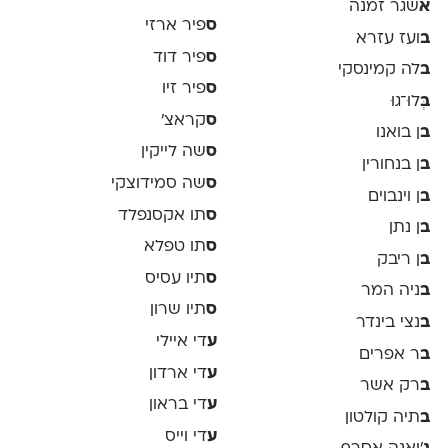
א
שגר זמנה
ס
פיר ארזי
ב
ועז עזרא
ס
פיר דוד
ב
לה קמינסקי
ס
פיר זיו
ב
ְּלוּ־גוּ
ס
קראצ׳
ב
ן בואנו
ס
שה לייקין
ב
ן בנחורין
ס
שה סמידוצקי
ב
ן וינבוים
ס
תו אקסנפלד
ב
ן נתן
ס
תו טפלא
ב
ן ריבק
ס
תיו עסיס
ב
ניה המר
ס
תיו שרון
ב
נצי בינדר
ע
די איילי
ב
ר אפרים
ע
די ארדון
ב
רק אשר
ע
די בראון
ב
תיה קולטון
ע
די וייס