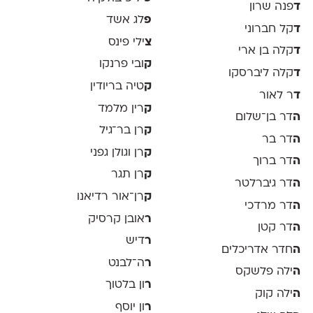
ד
פנה שרון
פ
לג אשד
ד
קל חברוני
צ
ילי פינס
ד
קלה בן ארי
ק
ובי פרנקו
ד
קלה ליברסקו
ק
טיה בריודין
ד
ר לאור
ק
רין מלמד
ה
דר בן־שלום
ק
רן בר־גיל
ה
דר בר
ק
רן וגולן גפני
ה
דר ברוך
ק
רן תגר
ה
דר גיברלטר
ק
רן־אור רדיאנו
ה
דר מרדכי
ר
אובן קרסיק
ה
דר קטן
ר
דיש
ה
חדר אדריכלים
ר
ה־לבנט
ה
ילה פלשקס
ר
ון בלטוך
ה
ילה קוק
ר
ון יוסף