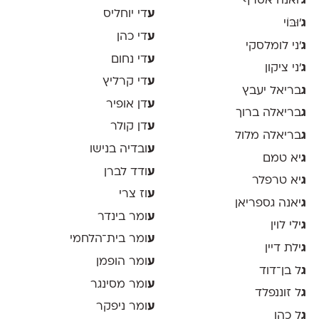
ג
'ואנה אסרף
ע
די יוחליס
ג
'וּבּוֹי
ע
די כהן
ג
׳ני לומלסקי
ע
די נחום
ג
׳ני ציקון
ע
די קרליץ
ג
בריאל יעבץ
ע
דן אופיר
ג
בריאלה ברוך
ע
דן קולר
ג
בריאלה מלול
ע
ובדיה בנישו
ג
יא טמם
ע
ודד לברן
ג
יא טרפלר
ע
וז צרי
ג
יאנה גספריאן
ע
ומר בינדר
ג
ילי לוין
ע
ומר בית־הלחמי
ג
ילת דיין
ע
ומר הופמן
ג
ל בן־דוד
ע
ומר מסינגר
ג
ל זוננפלד
ע
ומר ניפקר
ג
ל כהן