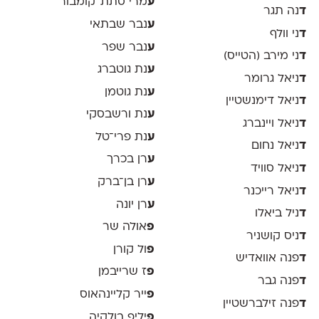
ע
מרי סתת־קומבור
ד
נה תגר
ע
נבר שבתאי
ד
ני וולף
ע
נבר שפר
ד
ני מירב (הטייס)
ע
נת גוטברג
ד
ניאל גרומר
ע
נת גוטמן
ד
ניאל דימנשטיין
ע
נת ורשבסקי
ד
ניאל ויינברג
ע
נת פרי־טל
ד
ניאל נחום
ע
רן בכרך
ד
ניאל סוויד
ע
רן בן־ברק
ד
ניאל רייכנר
ע
רן יונה
ד
ניל ביאלו
פ
אולה שר
ד
ניס קושניר
פ
ול קורן
ד
פנה אוואדיש
פ
ז שרייבמן
ד
פנה גבר
פ
ייר קליינהאוס
ד
פנה זילברשטיין
פ
יליפ בולקיה