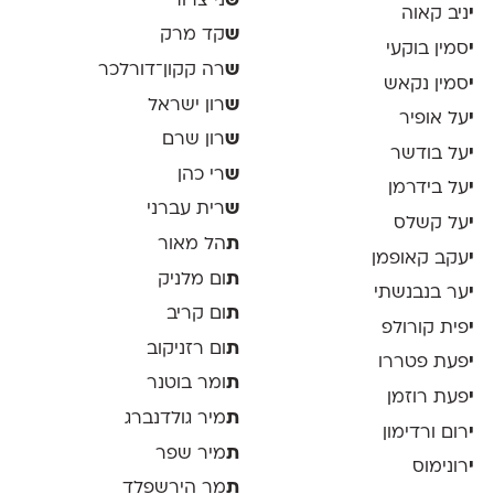
ש
ני צרור
י
ניב קאוה
ש
קד מרק
י
סמין בוקעי
ש
רה קקון־דורלכר
י
סמין נקאש
ש
רון ישראל
י
על אופיר
ש
רון שרם
י
על בודשר
ש
רי כהן
י
על בידרמן
ש
רית עברני
י
על קשלס
ת
הל מאור
י
עקב קאופמן
ת
ום מלניק
י
ער בנבנשתי
ת
ום קריב
י
פית קורולפ
ת
ום רזניקוב
י
פעת פטררו
ת
ומר בוטנר
י
פעת רוזמן
ת
מיר גולדנברג
י
רום ורדימון
ת
מיר שפר
י
רונימוס
ת
מר הירשפלד