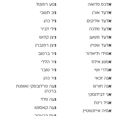
א
לכס פדואה
נ
טע רוזנטל
א
לעד אורן
נ
יב תשבי
א
לעד אליקים
נ
יל כהן
א
לעד מלכה
נ
ילי דביר
א
לעד משען
נ
יצן קלוש
א
לעד שטיין
נ
יצן רוזנברג
א
מילי ת׳יאדור
נ
יר ברטוב
א
מנון אילוז
נ
יר הללי
א
נדרי ושי
נ
יר טובר
א
נה זכאי
נ
יר כהן
א
נה חורש
נ
עה טרלובסקי (אופנת
ברכה)
א
ני דבילנסקי
נ
עה פלד
א
ניל רינת
נ
עה קאסוטו
א
סיה אייזנשטיין