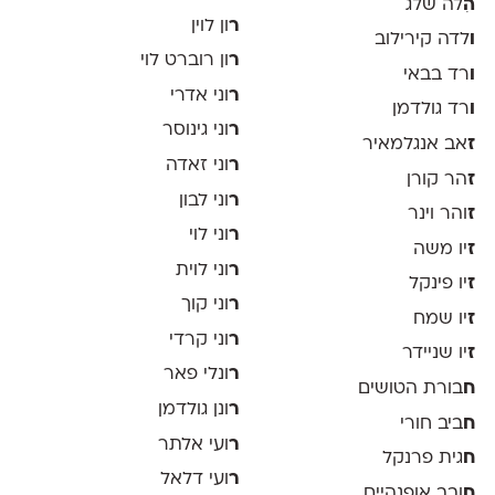
ה
ִלה שלג
ר
ון לוין
ו
לדה קירילוב
ר
ון רוברט לוי
ו
רד בבאי
ר
וני אדרי
ו
רד גולדמן
ר
וני גינוסר
ז
אב אנגלמאיר
ר
וני זאדה
ז
הר קורן
ר
וני לבון
ז
והר וינר
ר
וני לוי
ז
יו משה
ר
וני לוית
ז
יו פינקל
ר
וני קוך
ז
יו שמח
ר
וני קרדי
ז
יו שניידר
ר
ונלי פאר
ח
בורת הטושים
ר
ונן גולדמן
ח
ביב חורי
ר
ועי אלתר
ח
גית פרנקל
ר
ועי דלאל
ח
ובב אופנהיים