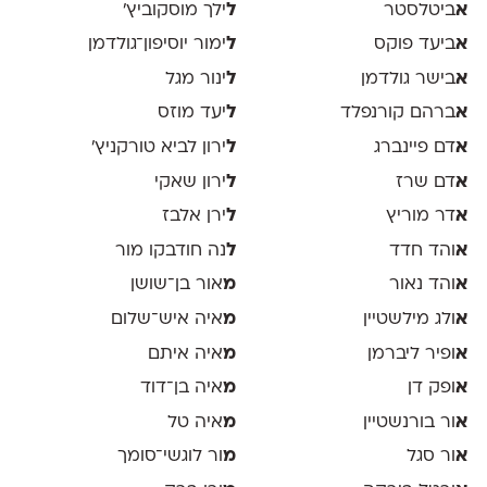
א
ביטלסטר
ל
ילך מוסקוביץ'
א
ביעד פוקס
ל
ימור יוסיפון־גולדמן
א
בישר גולדמן
ל
ינור מגל
א
ברהם קורנפלד
ל
יעד מוזס
א
דם פיינברג
ל
ירון לביא טורקניץ׳
א
דם שרז
ל
ירון שאקי
א
דר מוריץ
ל
ירן אלבז
א
והד חדד
ל
נה חודבקו מור
א
והד נאור
מ
אור בן־שושן
א
ולג מילשטיין
מ
איה איש־שלום
א
ופיר ליברמן
מ
איה איתם
א
ופק דן
מ
איה בן־דוד
א
ור בורנשטיין
מ
איה טל
א
ור סגל
מ
ור לוגשי־סומך