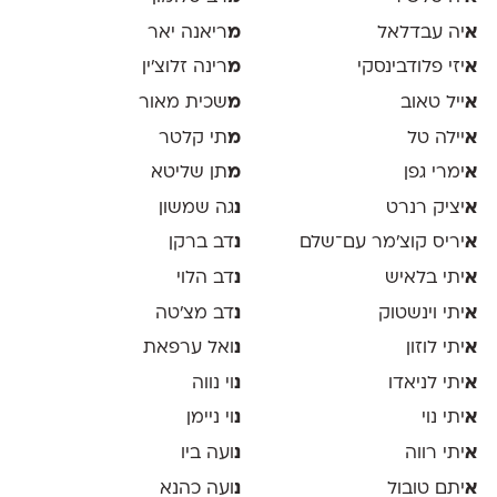
א
יה עבדלאל
מ
ריאנה יאר
א
יזי פלודבינסקי
מ
רינה זלוצ׳ין
א
ייל טאוב
מ
שכית מאור
א
יילה טל
מ
תי קלטר
א
ימרי גפן
מ
תן שליטא
א
יציק רנרט
נ
גה שמשון
א
יריס קוצ׳מר עם־שלם
נ
דב ברקן
א
יתי בלאיש
נ
דב הלוי
א
יתי וינשטוק
נ
דב מצ׳טה
א
יתי לוזון
נ
ואל ערפאת
א
יתי לניאדו
נ
וי נווה
א
יתי נוי
נ
וי ניימן
א
יתי רווה
נ
ועה ביו
א
יתם טובול
נ
ועה כהנא