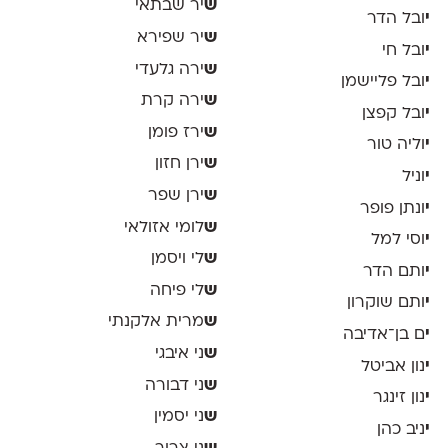
ש
יר שבתאי
י
ובל הדר
ש
יר שפירא
י
ובל חי
ש
ירה גלעדי
י
ובל פליישמן
ש
ירה קרת
י
ובל קפצן
ש
ירז פומן
י
וליה טור
ש
ירן חזון
י
וניל
ש
ירן שפר
י
ונתן פופר
ש
לומי אזולאי
י
וסי למל
ש
לי ויסמן
י
ותם הדר
ש
לי פיחה
י
ותם שוקרון
ש
מרית אלקנתי
י
ם בן־אדיבה
ש
ני איבגי
י
נון אביטל
ש
ני דבורה
י
נון זינגר
ש
ני יסמין
י
ניב כהן