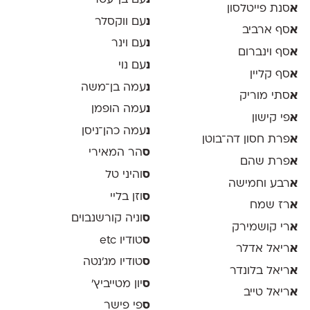
נ
עם בן־עטר
א
סנת פייטלסון
נ
עם ווקסלר
א
סף ארביב
נ
עם וינר
א
סף וינברום
נ
עם נוי
א
סף קליין
נ
עמה בן־משה
א
סתי מוריק
נ
עמה הופמן
א
פי קישון
נ
עמה כהן־ניסן
א
פרת חסון דה־בוטן
ס
הר המאירי
א
פרת שהם
ס
והיני טל
א
רבע וחמישה
ס
וזן בליי
א
רז שמח
ס
וניה קורשנבוים
א
רי קושמירק
ס
טודיו etc
א
ריאל אדלר
ס
טודיו מג'נטה
א
ריאל בלונדר
ס
יון מטייביץ׳
א
ריאל טייב
ס
פי פישר