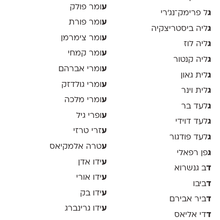
ע
ומר פולק
ג
ל פרימק־נג׳רי
ע
ומר פורת
ג
ליה ביסטריצקיה
ע
ומר צימרמן
ג
ליה לוז
ע
ומר קמחי
ג
ליה קנטור
ע
ומרי אברהם
ג
לית גאון
ע
ומרי גולדזק
ג
לית וינר
ע
ומרי מלכה
ג
לעד בר
ע
ופרי גיל
ג
לעד דוידי
ע
זרי טרזי
ג
לעד פודגור
ע
טרה אלמקיאס
ג
פן רפאלי
ע
ידו אדן
ד
ב גנשרוא
ע
ידו אורי
ד
ביבו
ע
ידו בק
ד
ביר אבירם
ע
ידו גרינברג
ד
די אליאס