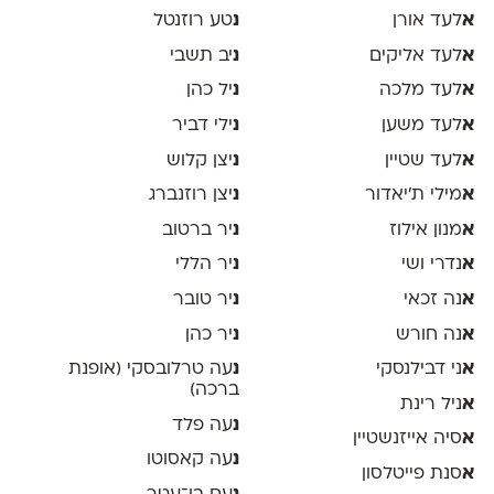
א
לעד אורן
נ
טע רוזנטל
א
לעד אליקים
נ
יב תשבי
א
לעד מלכה
נ
יל כהן
א
לעד משען
נ
ילי דביר
א
לעד שטיין
נ
יצן קלוש
א
מילי ת׳יאדור
נ
יצן רוזנברג
א
מנון אילוז
נ
יר ברטוב
א
נדרי ושי
נ
יר הללי
א
נה זכאי
נ
יר טובר
א
נה חורש
נ
יר כהן
א
ני דבילנסקי
נ
עה טרלובסקי (אופנת
ברכה)
א
ניל רינת
נ
עה פלד
א
סיה אייזנשטיין
נ
עה קאסוטו
א
סנת פייטלסון