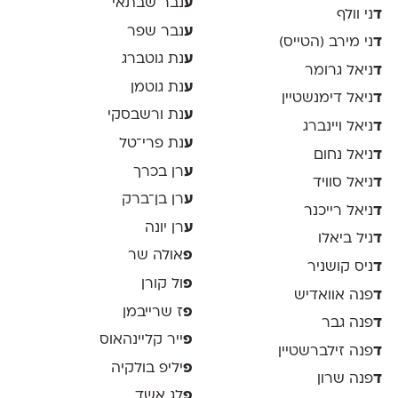
ע
נבר שבתאי
ד
ני וולף
ע
נבר שפר
ד
ני מירב (הטייס)
ע
נת גוטברג
ד
ניאל גרומר
ע
נת גוטמן
ד
ניאל דימנשטיין
ע
נת ורשבסקי
ד
ניאל ויינברג
ע
נת פרי־טל
ד
ניאל נחום
ע
רן בכרך
ד
ניאל סוויד
ע
רן בן־ברק
ד
ניאל רייכנר
ע
רן יונה
ד
ניל ביאלו
פ
אולה שר
ד
ניס קושניר
פ
ול קורן
ד
פנה אוואדיש
פ
ז שרייבמן
ד
פנה גבר
פ
ייר קליינהאוס
ד
פנה זילברשטיין
פ
יליפ בולקיה
ד
פנה שרון
פ
לג אשד