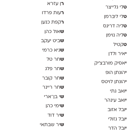
ר
ן עזרא
ט
לי גלייצר
ר
עות פרדו
ט
לי ליברמן
ר
קפת כנען
ט
ליה דריגס
ש
אול כהן
ט
ליה נוימן
ש
ביט יעקב
ט
קטיל
ש
גיא כרמי
י
איר ולדן
ש
חר טל
י
אסיק מורבצ'יק
ש
חר פלג
י
הונתן הופ
ש
חר קובר
י
הונתן לויטס
ש
חר ריינר
י
ואב גתי
ש
י בן־ארי
י
ואב עינהר
ש
ימי כהן
י
ובל אזוב
ש
יר דוד
י
ובל גזולי
ש
יר שבתאי
י
ובל הדר