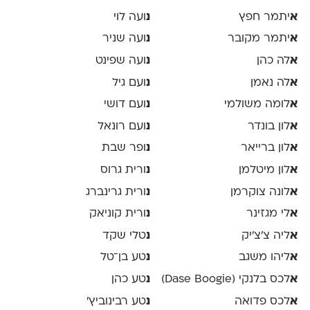
א
יתמר חפץ
נ
ועה לוי
א
יתמר מקובר
נ
ועה שניר
א
לה כהן
נ
ועה שפינט
א
לה נאמן
נ
ועם גיל
א
לומה משולמי
נ
ועם דושי
א
לון בונדר
נ
ועם רונאל
א
לון ברייאר
נ
ופר שבת
א
לון מיטלמן
נ
ורית גרוס
א
לונה צוקרמן
נ
ורית גרינברג
א
לי מגזינר
נ
ורית קוניאק
א
ליה צ׳צ׳יק
נ
טלי שקד
א
ליהו משגב
נ
טע בן־טל
א
לכס בלנקי (Dase Boogie)
נ
טע כהן
א
לכס פדואה
נ
טע רבינוביץ׳