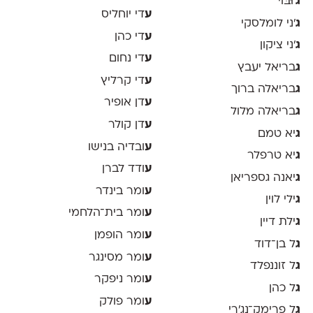
ג
'וּבּוֹי
ע
די יוחליס
ג
׳ני לומלסקי
ע
די כהן
ג
׳ני ציקון
ע
די נחום
ג
בריאל יעבץ
ע
די קרליץ
ג
בריאלה ברוך
ע
דן אופיר
ג
בריאלה מלול
ע
דן קולר
ג
יא טמם
ע
ובדיה בנישו
ג
יא טרפלר
ע
ודד לברן
ג
יאנה גספריאן
ע
ומר בינדר
ג
ילי לוין
ע
ומר בית־הלחמי
ג
ילת דיין
ע
ומר הופמן
ג
ל בן־דוד
ע
ומר מסינגר
ג
ל זוננפלד
ע
ומר ניפקר
ג
ל כהן
ע
ומר פולק
ג
ל פרימק־נג׳רי