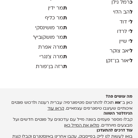
כ
רמל גילן
ת
מר ידין
ל
הב הלוי
ת
מר כליף
ל
י דוד
ת
מר מושינסקי
ל
י לרדו
ת
מר מושקוביץ'
ל
י שיין
ת
מרה אפרת
ל
יאב צוקר
ת
מרה צ׳נגרי
ל
יאור בן־זקן
ת
רזה בן־פורת
מה עושים פה?
כאן ב־
אאא
תוכלו להתרשם מטיפוגרפיה עברית רעננה ולרכוש פונטים
איכותיים שעיצבו טיפוגרפים עצמאיים.
קראו עוד
הניוזלטר השווה
קבלו מספר פעמים בשנה מייל עם עדכונים על פונטים חדשים ועל
מבצעים מיוחדים.
מלאו את המייל כאן
עוד דרכים להתעדכן
בואו לעשות לנו לייק ב
פייסבוק
, עקבו אחרינו ב
אינסטגרם
וקבלו קצת