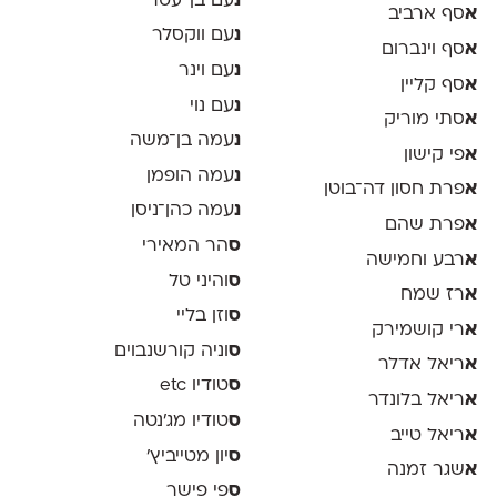
נ
עם בן־עטר
א
סף ארביב
נ
עם ווקסלר
א
סף וינברום
נ
עם וינר
א
סף קליין
נ
עם נוי
א
סתי מוריק
נ
עמה בן־משה
א
פי קישון
נ
עמה הופמן
א
פרת חסון דה־בוטן
נ
עמה כהן־ניסן
א
פרת שהם
ס
הר המאירי
א
רבע וחמישה
ס
והיני טל
א
רז שמח
ס
וזן בליי
א
רי קושמירק
ס
וניה קורשנבוים
א
ריאל אדלר
ס
טודיו etc
א
ריאל בלונדר
ס
טודיו מג'נטה
א
ריאל טייב
ס
יון מטייביץ׳
א
שגר זמנה
ס
פי פישר