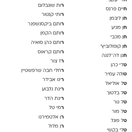
ר
ות שונבלום
ח
יים פרנס
ר
ותי קנטור
ח
ן ליבמן
ר
ותם ביקסנשפנר
ח
ן מגיע
ר
ותם הקמן
ח
ן מכבי
ר
ותם כהן סואיה
ח
ן קופולוביץ'
ר
ותם קראוס
ח
נן דה־לנגה
ר
ז צור
ט
די כהן
ר
חלי חבה שרפשטיין
ט
ולה עמיר
ר
ינו אבידר
ט
ל אוליאל
ר
ינת גלבוע
ט
ל בלטוך
ר
ינת הדר
ט
ל גור
ר
מי טל
ט
ל מור
ר
ן אלטמירנו
ט
ל פוגל
ר
ן מלול
ט
לי בקשי