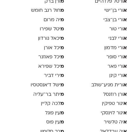
א
ורטל פלדהיים
מ
ורן ברק
א
ורי בן־ישי
מ
חול רגב חומש
א
ורי בן־צבי
מ
יה מרום
א
ורי טור
מ
יטל שפירו
א
ורי לבני
מ
יכאל גורדון
א
ורי מדמון
מ
יכל אורן
א
ורי סופר
מ
יכל פאוזנר
א
ורי פאר
מ
יכל שפירא
א
ורי קינן
מ
ירי דביר
א
ורית מגיע־שולב
מ
ישל ד׳אנסטסיו
א
ורן רוזנסל
מ
יתר בר־עליה
א
יגור טפיקין
מ
לכה קליין
א
יגור לוינסקי
מ
עין פוגל
א
יה טלשיר
מ
עין פוס
א
יה עבדלאל
מ
רב סלומון