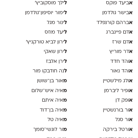
א
ביעד פוקס
ל
ילך מוסקוביץ'
א
בישר גולדמן
ל
ימור יוסיפון־גולדמן
א
ברהם קורנפלד
ל
ינור מגל
א
דם פיינברג
ל
יעד מוזס
א
דם שרז
ל
ירון לביא טורקניץ׳
א
דר מוריץ
ל
ירון שאקי
א
והד חדד
ל
ירן אלבז
א
והד נאור
ל
נה חודבקו מור
א
ולג מילשטיין
מ
אור בן־שושן
א
ופיר ליברמן
מ
איה איש־שלום
א
ופק דן
מ
איה איתם
א
ור בורנשטיין
מ
איה בן־דוד
א
ור סגל
מ
איה טל
א
ורטל בירקה
מ
ור לוגשי־סומך