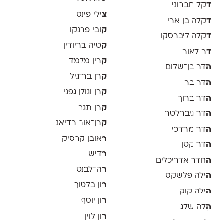
ד
קל חברוני
צ
ילי פינס
ד
קלה בן ארי
ק
ובי פרנקו
ד
קלה ליברסקו
ק
טיה בריודין
ד
ר לאור
ק
רין מלמד
ה
דר בן־שלום
ק
רן בר־גיל
ה
דר בר
ק
רן וגולן גפני
ה
דר ברוך
ק
רן תגר
ה
דר גיברלטר
ק
רן־אור רדיאנו
ה
דר מרדכי
ר
אובן קרסיק
ה
דר קטן
ר
דיש
ה
חדר אדריכלים
ר
ה־לבנט
ה
ילה פלשקס
ר
ון בלטוך
ה
ילה קוק
ר
ון יוסף
ה
ִלה שלג
ר
ון לוין