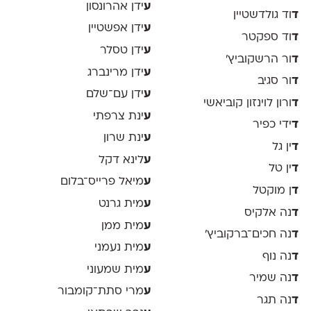
ע
ידן אהרונסון
ד
וד גולדשטיין
ע
ידן אפשטיין
ד
וד ספקטר
ע
ידן טסלר
ד
ור הרשקוביץ׳
ע
ידן מרינברג
ד
ור סגיב
ע
ידן עם־שלם
ד
ורון לוינזון קוביאשי
ע
ינת צרפתי
ד
ידי כפיר
ע
ינת שרון
ד
ין גל
ע
לינא דקל
ד
ין טל
ע
מיאל פרייס־בלום
ד
ן מוקטל
ע
מית גרנט
ד
נה אלקיס
ע
מית ממן
ד
נה חכים־ברקוביץ׳
ע
מית נעמני
ד
נה נוף
ע
מית שמעוני
ד
נה שמיר
ע
מרי סתת־קומבור
ד
נה תגר