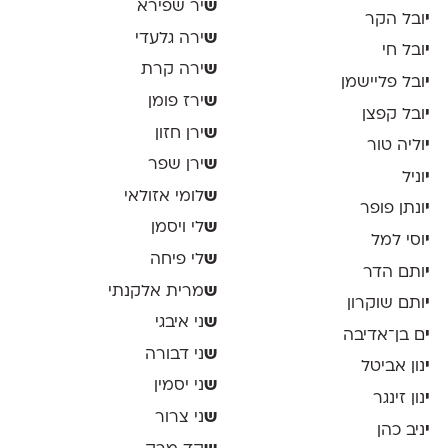
ש
יר שפירא
י
ובל הקר
ש
ירה גלעדי
י
ובל חי
ש
ירה קרת
י
ובל פליישמן
ש
ירז פומן
י
ובל קפצן
ש
ירן חזון
י
וליה טור
ש
ירן שפר
י
וניל
ש
לומי אזולאי
י
ונתן פופר
ש
לי ויסמן
י
וסי למל
ש
לי פיחה
י
ותם הדר
ש
מרית אלקנתי
י
ותם שוקרון
ש
ני איבגי
י
ם בן־אדיבה
ש
ני דבורה
י
נון אביטל
ש
ני יסמין
י
נון זינגר
ש
ני צרור
י
ניב כהן