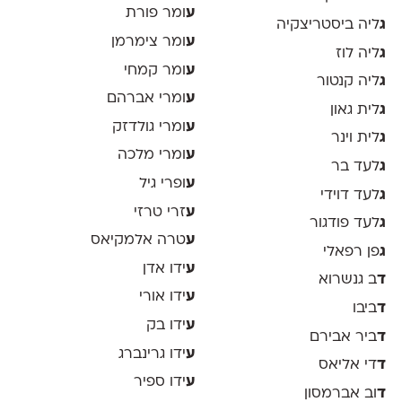
ע
ומר פורת
ג
ליה ביסטריצקיה
ע
ומר צימרמן
ג
ליה לוז
ע
ומר קמחי
ג
ליה קנטור
ע
ומרי אברהם
ג
לית גאון
ע
ומרי גולדזק
ג
לית וינר
ע
ומרי מלכה
ג
לעד בר
ע
ופרי גיל
ג
לעד דוידי
ע
זרי טרזי
ג
לעד פודגור
ע
טרה אלמקיאס
ג
פן רפאלי
ע
ידו אדן
ד
ב גנשרוא
ע
ידו אורי
ד
ביבו
ע
ידו בק
ד
ביר אבירם
ע
ידו גרינברג
ד
די אליאס
ע
ידו ספיר
ד
וב אברמסון