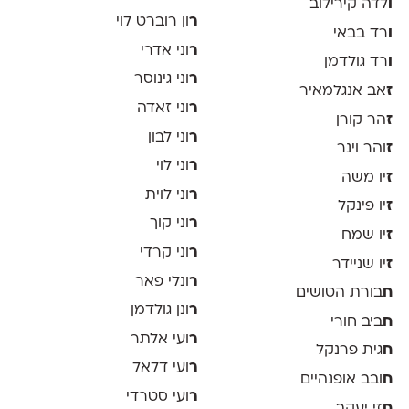
ו
לדה קירילוב
ר
ון רוברט לוי
ו
רד בבאי
ר
וני אדרי
ו
רד גולדמן
ר
וני גינוסר
ז
אב אנגלמאיר
ר
וני זאדה
ז
הר קורן
ר
וני לבון
ז
והר וינר
ר
וני לוי
ז
יו משה
ר
וני לוית
ז
יו פינקל
ר
וני קוך
ז
יו שמח
ר
וני קרדי
ז
יו שניידר
ר
ונלי פאר
ח
בורת הטושים
ר
ונן גולדמן
ח
ביב חורי
ר
ועי אלתר
ח
גית פרנקל
ר
ועי דלאל
ח
ובב אופנהיים
ר
ועי סטרדי
ח
זי יעקב