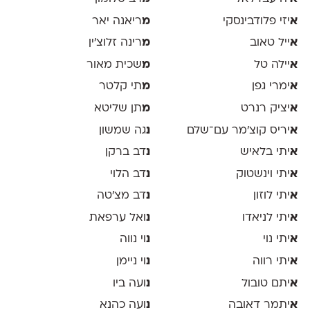
א
יזי פלודבינסקי
מ
ריאנה יאר
א
ייל טאוב
מ
רינה זלוצ׳ין
א
יילה טל
מ
שכית מאור
א
ימרי גפן
מ
תי קלטר
א
יציק רנרט
מ
תן שליטא
א
יריס קוצ׳מר עם־שלם
נ
גה שמשון
א
יתי בלאיש
נ
דב ברקן
א
יתי וינשטוק
נ
דב הלוי
א
יתי לוזון
נ
דב מצ׳טה
א
יתי לניאדו
נ
ואל ערפאת
א
יתי נוי
נ
וי נווה
א
יתי רווה
נ
וי ניימן
א
יתם טובול
נ
ועה ביו
א
יתמר דאובה
נ
ועה כהנא