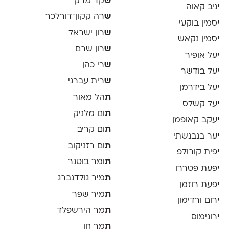
ש
קד מרק
י
ניב קאוה
ש
רה קקון־דורלכר
י
סמין בוקעי
ש
רון ישראל
י
סמין נקאש
ש
רון שרם
י
על אופיר
ש
רי כהן
י
על בודשר
ש
רית עברני
י
על בידרמן
ת
הל מאור
י
על קשלס
ת
ום מלניק
י
עקב קאופמן
ת
ום קריב
י
ער בנבנשתי
ת
ום רזניקוב
י
פית קורולפ
ת
ומר בוטנר
י
פעת פטררו
ת
מיר גולדנברג
י
פעת רוזמן
ת
מיר שפר
י
רום ורדימון
ת
מר הירשפלד
י
רונימוס
ת
מר חן