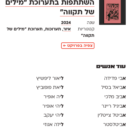
השתתפות בתערוכת ״מילים
של תקווה״
שנה
2024
קטגוריות
איור
, תערוכות, תערוכת ״מילים של
תקווה״
צפיה בפרויקט ←
עוד אנשים
א
בי פדידה
ל
יאור ליפשיץ
א
ביאל בסיל
ל
יאת פופוביץ
א
ביב מלכי
ל
יה אופיר
א
ביגיל ריינר
ל
יהי אופיר
א
ביטל צייטלין
ל
יהי יעקב
א
ביטלסטר
ל
ילה אגוזי