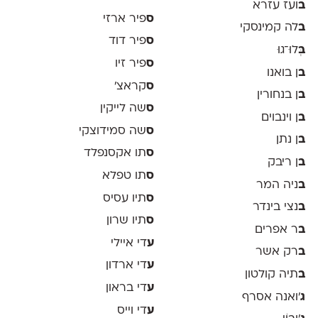
ב
ועז עזרא
ס
פיר ארזי
ב
לה קמינסקי
ס
פיר דוד
ב
ְּלוּ־גוּ
ס
פיר זיו
ב
ן בואנו
ס
קראצ׳
ב
ן בנחורין
ס
שה לייקין
ב
ן וינבוים
ס
שה סמידוצקי
ב
ן נתן
ס
תו אקסנפלד
ב
ן ריבק
ס
תו טפלא
ב
ניה המר
ס
תיו עסיס
ב
נצי בינדר
ס
תיו שרון
ב
ר אפרים
ע
די איילי
ב
רק אשר
ע
די ארדון
ב
תיה קולטון
ע
די בראון
ג
'ואנה אסרף
ע
די וייס