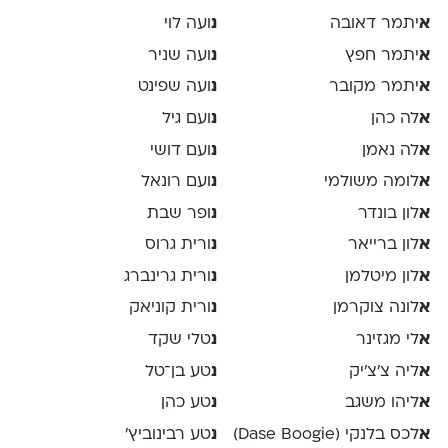
א
יתמר דאובה
נ
ועה לוי
א
יתמר חפץ
נ
ועה שניר
א
יתמר מקובר
נ
ועה שפינט
א
לה כהן
נ
ועם גיל
א
לה נאמן
נ
ועם דושי
א
לומה משולמי
נ
ועם רונאל
א
לון בונדר
נ
ופר שבת
א
לון ברייאר
נ
ורית גרוס
א
לון מיטלמן
נ
ורית גרינברג
א
לונה צוקרמן
נ
ורית קוניאק
א
לי מגזינר
נ
טלי שקד
א
ליה צ׳צ׳יק
נ
טע בן־טל
א
ליהו משגב
נ
טע כהן
א
לכס בלנקי (Dase Boogie)
נ
טע רבינוביץ׳