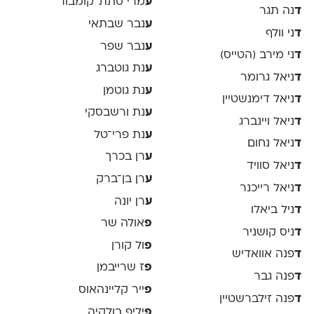
ע
מרי סתת־קומבור
ד
נה תגר
ע
נבר שבתאי
ד
ני וולף
ע
נבר שפר
ד
ני מירב (הטייס)
ע
נת גוטברג
ד
ניאל גרומר
ע
נת גוטמן
ד
ניאל דימנשטיין
ע
נת ורשבסקי
ד
ניאל ויינברג
ע
נת פרי־טל
ד
ניאל נחום
ע
רן בכרך
ד
ניאל סוויד
ע
רן בן־ברק
ד
ניאל רייכנר
ע
רן יונה
ד
ניל ביאלו
פ
אולה שר
ד
ניס קושניר
פ
ול קורן
ד
פנה אוואדיש
פ
ז שרייבמן
ד
פנה גבר
פ
ייר קליינהאוס
ד
פנה זילברשטיין
פ
יליפ בולקיה