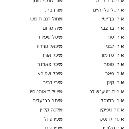
א
ורטל בירקה
מ
ור לוגשי־סומך
א
ורטל פלדהיים
מ
ורן ברק
א
ורי בן־ישי
מ
חול רגב חומש
א
ורי בן־צבי
מ
יה מרום
א
ורי טור
מ
יטל שפירו
א
ורי לבני
מ
יכאל גורדון
א
ורי מדמון
מ
יכל אורן
א
ורי סופר
מ
יכל פאוזנר
א
ורי פאר
מ
יכל שפירא
א
ורי קינן
מ
ירי דביר
א
ורית מגיע־שולב
מ
ישל ד׳אנסטסיו
א
ורן רוזנסל
מ
יתר בר־עליה
א
יגור טפיקין
מ
לכה קליין
א
יגור לוינסקי
מ
עין פוגל
א
יה טלשיר
מ
עין פוס