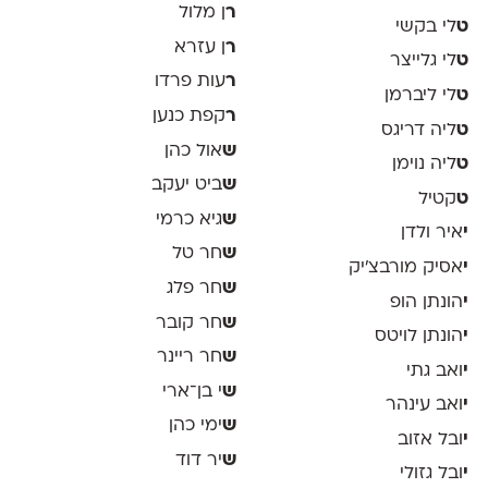
ר
ן מלול
ט
לי בקשי
ר
ן עזרא
ט
לי גלייצר
ר
עות פרדו
ט
לי ליברמן
ר
קפת כנען
ט
ליה דריגס
ש
אול כהן
ט
ליה נוימן
ש
ביט יעקב
ט
קטיל
ש
גיא כרמי
י
איר ולדן
ש
חר טל
י
אסיק מורבצ'יק
ש
חר פלג
י
הונתן הופ
ש
חר קובר
י
הונתן לויטס
ש
חר ריינר
י
ואב גתי
ש
י בן־ארי
י
ואב עינהר
ש
ימי כהן
י
ובל אזוב
ש
יר דוד
י
ובל גזולי