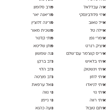
א
יה עבדלאל
מ
רב סלומון
א
יזי פלודבינסקי
מ
ריאנה יאר
א
ייל טאוב
מ
רינה זלוצ׳ין
א
יילה טל
מ
שכית מאור
א
ימרי גפן
מ
תי קלטר
א
יציק רנרט
מ
תן שליטא
א
יריס קוצ׳מר עם־שלם
נ
גה שמשון
א
יתי בלאיש
נ
דב ברקן
א
יתי וינשטוק
נ
דב הלוי
א
יתי לוזון
נ
דב מצ׳טה
א
יתי לניאדו
נ
ואל ערפאת
א
יתי נוי
נ
וי נווה
א
יתי רווה
נ
וי ניימן
א
יתם טובול
נ
ועה כהנא