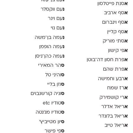
נ
עם בן־עטר
א
סנת פייטלסון
נ
עם ווקסלר
א
סף ארביב
נ
עם וינר
א
סף וינברום
נ
עם נוי
א
סף קליין
נ
עמה בן־משה
א
סתי מוריק
נ
עמה הופמן
א
פי קישון
נ
עמה כהן־ניסן
א
פרת חסון דה־בוטן
ס
הר המאירי
א
פרת שהם
ס
והיני טל
א
רבע וחמישה
ס
וזן בליי
א
רז שמח
ס
וניה קורשנבוים
א
רי קושמירק
ס
טודיו etc
א
ריאל אדלר
ס
טודיו מג'נטה
א
ריאל בלונדר
ס
יון מטייביץ׳
א
ריאל טייב
ס
פי פישר