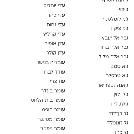
ג
'ואנה אסרף
ע
די יוחליס
ג
'וּבּוֹי
ע
די כהן
ג
׳ני לומלסקי
ע
די נחום
ג
׳ני ציקון
ע
די קרליץ
ג
בריאל יעבץ
ע
דן אופיר
ג
בריאלה ברוך
ע
דן קולר
ג
בריאלה מלול
ע
ובדיה בנישו
ג
יא טמם
ע
ודד לברן
ג
יא טרפלר
ע
וז צרי
ג
יאנה גספריאן
ע
ומר בינדר
ג
ילי לוין
ע
ומר בית־הלחמי
ג
ילת דיין
ע
ומר הופמן
ג
ל בן־דוד
ע
ומר מסינגר
ג
ל זוננפלד
ע
ומר ניפקר
ג
ל כהן