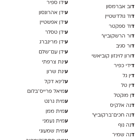
ע
ידו ספיר
ד
וב אברמסון
ע
ידן אהרונסון
ד
וד גולדשטיין
ע
ידן אפשטיין
ד
וד ספקטר
ע
ידן טסלר
ד
ור הרשקוביץ׳
ע
ידן מרינברג
ד
ור סגיב
ע
ידן עם־שלם
ד
ורון לוינזון קוביאשי
ע
ינת צרפתי
ד
ידי כפיר
ע
ינת שרון
ד
ין גל
ע
לינא דקל
ד
ין טל
ע
מיאל פרייס־בלום
ד
ן מוקטל
ע
מית גרנט
ד
נה אלקיס
ע
מית ממן
ד
נה חכים־ברקוביץ׳
ע
מית נעמני
ד
נה נוף
ע
מית שמעוני
ד
נה שמיר