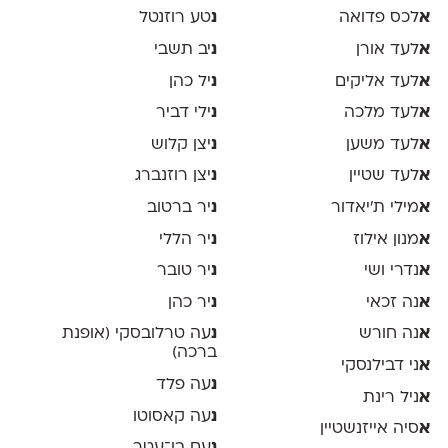
א
לכס פדואה
נ
טע רוזנטל
א
לעד אורן
נ
יב תשבי
א
לעד אליקים
נ
יל כהן
א
לעד מלכה
נ
ילי דביר
א
לעד משען
נ
יצן קלוש
א
לעד שטיין
נ
יצן רוזנברג
א
מילי ת׳יאדור
נ
יר ברטוב
א
מנון אילוז
נ
יר הללי
א
נדרי ושי
נ
יר טובר
א
נה זכאי
נ
יר כהן
א
נה חורש
נ
עה טרלובסקי (אופנת
ברכה)
א
ני דבילנסקי
נ
עה פלד
א
ניל רינת
נ
עה קאסוטו
א
סיה אייזנשטיין