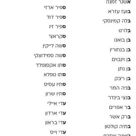
א
שגר זמנה
ס
פיר ארזי
ב
ועז עזרא
ס
פיר דוד
ב
לה קמינסקי
ס
פיר זיו
ב
ְּלוּ־גוּ
ס
קראצ׳
ב
ן בואנו
ס
שה לייקין
ב
ן בנחורין
ס
שה סמידוצקי
ב
ן וינבוים
ס
תו אקסנפלד
ב
ן נתן
ס
תו טפלא
ב
ן ריבק
ס
תיו עסיס
ב
ניה המר
ס
תיו שרון
ב
נצי בינדר
ע
די איילי
ב
ר אפרים
ע
די ארדון
ב
רק אשר
ע
די בראון
ב
תיה קולטון
ע
די וייס