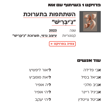
פרויקט 1 בשיתוף עם אאא
השתתפות בתערוכת
״גִ׳יבְּרִישׁ״
שנה
2023
קטגוריות
עיצוב גרפי
, תערוכת ״גִ׳יבְּרִישׁ״
צפיה בפרויקט ←
עוד אנשים
א
בי פדידה
ל
יאור ליפשיץ
א
ביאל בסיל
ל
יאת פופוביץ
א
ביב מלכי
ל
יה אופיר
א
ביגיל ריינר
ל
יהי אופיר
א
ביטל צייטלין
ל
יהי יעקב