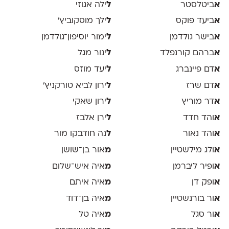
א
ביטלסטר
ל
ילה אגוזי
א
ביעד פוקס
ל
ילך מוסקוביץ'
א
בישר גולדמן
ל
ימור יוסיפון־גולדמן
א
ברהם קורנפלד
ל
ינור מגל
א
דם פיינברג
ל
יעד מוזס
א
דם שרז
ל
ירון לביא טורקניץ׳
א
דר מוריץ
ל
ירון שאקי
א
והד חדד
ל
ירן אלבז
א
והד נאור
ל
נה חודבקו מור
א
ולג מילשטיין
מ
אור בן־שושן
א
ופיר ליברמן
מ
איה איש־שלום
א
ופק דן
מ
איה איתם
א
ור בורנשטיין
מ
איה בן־דוד
א
ור סגל
מ
איה טל