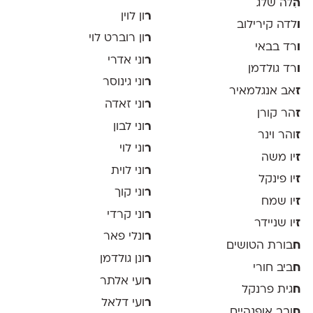
ה
ִלה שלג
ר
ון לוין
ו
לדה קירילוב
ר
ון רוברט לוי
ו
רד בבאי
ר
וני אדרי
ו
רד גולדמן
ר
וני גינוסר
ז
אב אנגלמאיר
ר
וני זאדה
ז
הר קורן
ר
וני לבון
ז
והר וינר
ר
וני לוי
ז
יו משה
ר
וני לוית
ז
יו פינקל
ר
וני קוך
ז
יו שמח
ר
וני קרדי
ז
יו שניידר
ר
ונלי פאר
ח
בורת הטושים
ר
ונן גולדמן
ח
ביב חורי
ר
ועי אלתר
ח
גית פרנקל
ר
ועי דלאל
ח
ובב אופנהיים