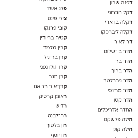
ד
פנה שרון
פ
לג אשד
ד
קל חברוני
צ
ילי פינס
ד
קלה בן ארי
ק
ובי פרנקו
ד
קלה ליברסקו
ק
טיה בריודין
ד
ר לאור
ק
רין מלמד
ה
דר בן־שלום
ק
רן בר־גיל
ה
דר בר
ק
רן וגולן גפני
ה
דר ברוך
ק
רן תגר
ה
דר גיברלטר
ק
רן־אור רדיאנו
ה
דר מרדכי
ר
אובן קרסיק
ה
דר קטן
ר
דיש
ה
חדר אדריכלים
ר
ה־לבנט
ה
ילה פלשקס
ר
ון בלטוך
ה
ילה קוק
ר
ון יוסף