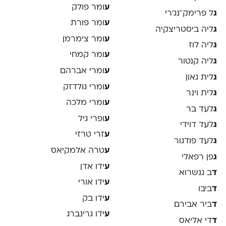
ע
ומר פולק
ג
ל פרימק־נג׳רי
ע
ומר פורת
ג
ליה ביסטריצקיה
ע
ומר צימרמן
ג
ליה לוז
ע
ומר קמחי
ג
ליה קנטור
ע
ומרי אברהם
ג
לית גאון
ע
ומרי גולדזק
ג
לית וינר
ע
ומרי מלכה
ג
לעד בר
ע
ופרי גיל
ג
לעד דוידי
ע
זרי טרזי
ג
לעד פודגור
ע
טרה אלמקיאס
ג
פן רפאלי
ע
ידו אדן
ד
ב גנשרוא
ע
ידו אורי
ד
ביבו
ע
ידו בק
ד
ביר אבירם
ע
ידו גרינברג
ד
די אליאס