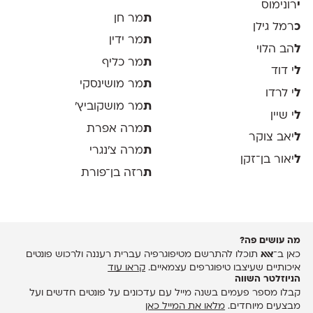
י
רונימוס
ת
מר חן
כ
רמל גילן
ת
מר ידין
ל
הב הלוי
ת
מר כליף
ל
י דוד
ת
מר מושינסקי
ל
י לרדו
ת
מר מושקוביץ'
ל
י שיין
ת
מרה אפרת
ל
יאב צוקר
ת
מרה צ׳נגרי
ל
יאור בן־זקן
ת
רזה בן־פורת
מה עושים פה?
כאן ב־
אאא
תוכלו להתרשם מטיפוגרפיה עברית רעננה ולרכוש פונטים
איכותיים שעיצבו טיפוגרפים עצמאיים.
קראו עוד
הניוזלטר השווה
קבלו מספר פעמים בשנה מייל עם עדכונים על פונטים חדשים ועל
מבצעים מיוחדים.
מלאו את המייל כאן