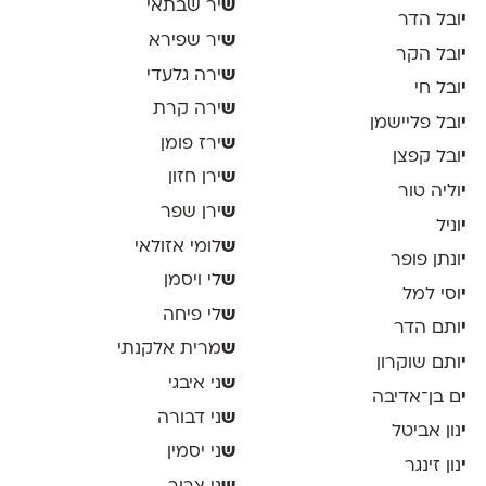
ש
יר שבתאי
י
ובל הדר
ש
יר שפירא
י
ובל הקר
ש
ירה גלעדי
י
ובל חי
ש
ירה קרת
י
ובל פליישמן
ש
ירז פומן
י
ובל קפצן
ש
ירן חזון
י
וליה טור
ש
ירן שפר
י
וניל
ש
לומי אזולאי
י
ונתן פופר
ש
לי ויסמן
י
וסי למל
ש
לי פיחה
י
ותם הדר
ש
מרית אלקנתי
י
ותם שוקרון
ש
ני איבגי
י
ם בן־אדיבה
ש
ני דבורה
י
נון אביטל
ש
ני יסמין
י
נון זינגר