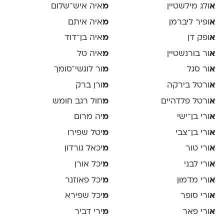
א
ולג מילשטיין
מ
איה איש־שלום
א
ופיר ליברמן
מ
איה איתם
א
ופק דן
מ
איה בן־דוד
א
ור בורנשטיין
מ
איה טל
א
ור סגל
מ
ור לוגשי־סומך
א
ורטל בירקה
מ
ורן ברק
א
ורטל פלדהיים
מ
חול רגב חומש
א
ורי בן־ישי
מ
יה מרום
א
ורי בן־צבי
מ
יטל שפירו
א
ורי טור
מ
יכאל גורדון
א
ורי לבני
מ
יכל אורן
א
ורי מדמון
מ
יכל פאוזנר
א
ורי סופר
מ
יכל שפירא
א
ורי פאר
מ
ירי דביר