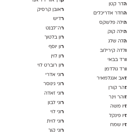
ק
רן־אור רדיאנו
ה
דר קטן
ר
אובן קרסיק
ה
חדר אדריכלים
ר
דיש
ה
ילה פלשקס
ר
ה־לבנט
ה
ילה קוק
ר
ון בלטוך
ה
ִלה שלג
ר
ון יוסף
ו
לדה קירילוב
ר
ון לוין
ו
רד בבאי
ר
ון רוברט לוי
ו
רד גולדמן
ר
וני אדרי
ז
אב אנגלמאיר
ר
וני גינוסר
ז
הר קורן
ר
וני זאדה
ז
והר וינר
ר
וני לבון
ז
יו משה
ר
וני לוי
ז
יו פינקל
ר
וני לוית
ז
יו שמח
ר
וני קוך