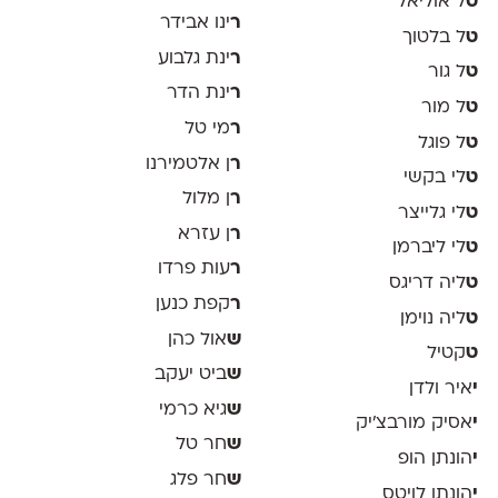
ט
ל אוליאל
ר
ינו אבידר
ט
ל בלטוך
ר
ינת גלבוע
ט
ל גור
ר
ינת הדר
ט
ל מור
ר
מי טל
ט
ל פוגל
ר
ן אלטמירנו
ט
לי בקשי
ר
ן מלול
ט
לי גלייצר
ר
ן עזרא
ט
לי ליברמן
ר
עות פרדו
ט
ליה דריגס
ר
קפת כנען
ט
ליה נוימן
ש
אול כהן
ט
קטיל
ש
ביט יעקב
י
איר ולדן
ש
גיא כרמי
י
אסיק מורבצ'יק
ש
חר טל
י
הונתן הופ
ש
חר פלג
י
הונתן לויטס