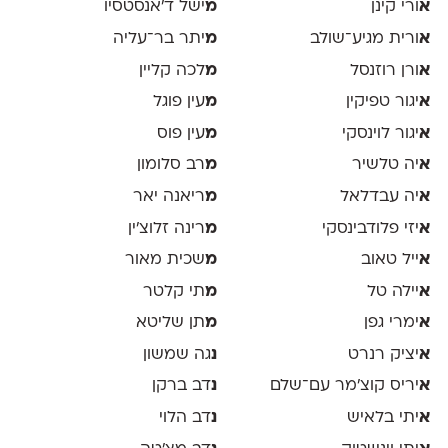
א
ורי קינן
מ
ישל ד׳אנסטסיו
א
ורית מגיע־שולב
מ
יתר בר־עליה
א
ורן רוזנסל
מ
לכה קליין
א
יגור טפיקין
מ
עין פוגל
א
יגור לוינסקי
מ
עין פוס
א
יה טלשיר
מ
רב סלומון
א
יה עבדלאל
מ
ריאנה יאר
א
יזי פלודבינסקי
מ
רינה זלוצ׳ין
א
ייל טאוב
מ
שכית מאור
א
יילה טל
מ
תי קלטר
א
ימרי גפן
מ
תן שליטא
א
יציק רנרט
נ
גה שמשון
א
יריס קוצ׳מר עם־שלם
נ
דב ברקן
א
יתי בלאיש
נ
דב הלוי