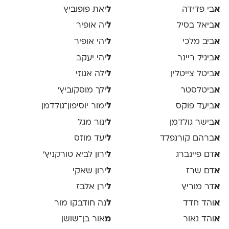
א
בי פדידה
ל
יאת פופוביץ
א
ביאל בסיל
ל
יה אופיר
א
ביב מלכי
ל
יהי אופיר
א
ביגיל ריינר
ל
יהי יעקב
א
ביטל צייטלין
ל
ילה אגוזי
א
ביטלסטר
ל
ילך מוסקוביץ'
א
ביעד פוקס
ל
ימור יוסיפון־גולדמן
א
בישר גולדמן
ל
ינור מגל
א
ברהם קורנפלד
ל
יעד מוזס
א
דם פיינברג
ל
ירון לביא טורקניץ׳
א
דם שרז
ל
ירון שאקי
א
דר מוריץ
ל
ירן אלבז
א
והד חדד
ל
נה חודבקו מור
א
והד נאור
מ
אור בן־שושן