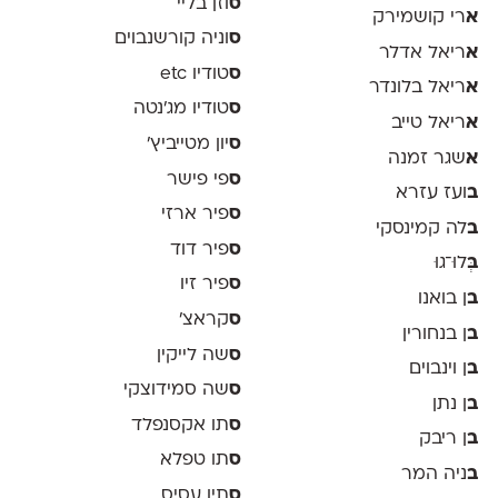
ס
וזן בליי
א
רי קושמירק
ס
וניה קורשנבוים
א
ריאל אדלר
ס
טודיו etc
א
ריאל בלונדר
ס
טודיו מג'נטה
א
ריאל טייב
ס
יון מטייביץ׳
א
שגר זמנה
ס
פי פישר
ב
ועז עזרא
ס
פיר ארזי
ב
לה קמינסקי
ס
פיר דוד
ב
ְּלוּ־גוּ
ס
פיר זיו
ב
ן בואנו
ס
קראצ׳
ב
ן בנחורין
ס
שה לייקין
ב
ן וינבוים
ס
שה סמידוצקי
ב
ן נתן
ס
תו אקסנפלד
ב
ן ריבק
ס
תו טפלא
ב
ניה המר
ס
תיו עסיס