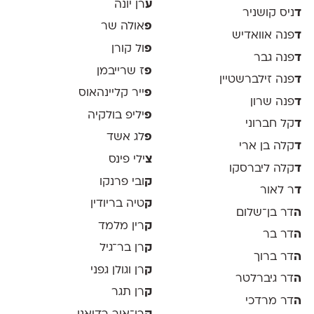
ע
רן יונה
ד
ניס קושניר
פ
אולה שר
ד
פנה אוואדיש
פ
ול קורן
ד
פנה גבר
פ
ז שרייבמן
ד
פנה זילברשטיין
פ
ייר קליינהאוס
ד
פנה שרון
פ
יליפ בולקיה
ד
קל חברוני
פ
לג אשד
ד
קלה בן ארי
צ
ילי פינס
ד
קלה ליברסקו
ק
ובי פרנקו
ד
ר לאור
ק
טיה בריודין
ה
דר בן־שלום
ק
רין מלמד
ה
דר בר
ק
רן בר־גיל
ה
דר ברוך
ק
רן וגולן גפני
ה
דר גיברלטר
ק
רן תגר
ה
דר מרדכי