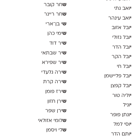
ש
חר קובר
י
ואב גתי
ש
חר ריינר
י
ואב עינהר
ש
י בן־ארי
י
ובל אזוב
ש
ימי כהן
י
ובל גזולי
ש
יר דוד
י
ובל הדר
ש
יר שבתאי
י
ובל הקר
ש
יר שפירא
י
ובל חי
ש
ירה גלעדי
י
ובל פליישמן
ש
ירה קרת
י
ובל קפצן
ש
ירז פומן
י
וליה טור
ש
ירן חזון
י
וניל
ש
ירן שפר
י
ונתן פופר
ש
לומי אזולאי
י
וסי למל
ש
לי ויסמן
י
ותם הדר