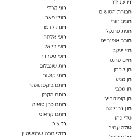
ז
יו שניידר
ר
וני קרדי
ח
בורת הטושים
ר
ונלי פאר
ח
ביב חורי
ר
ונן גולדמן
ח
גית פרנקל
ר
ועי אלתר
ח
ובב אופנהיים
ר
ועי דלאל
ח
זי יעקב
ר
ועי סטרדי
ח
יים פרנס
ר
ות שונבלום
ח
ן ליבמן
ר
ותי קנטור
ח
ן מגיע
ר
ותם ביקסנשפנר
ח
ן מכבי
ר
ותם הקמן
ח
ן קופולוביץ'
ר
ותם כהן סואיה
ח
נן דה־לנגה
ר
ותם קראוס
ט
די כהן
ר
ז צור
ט
ולה עמיר
ר
חלי חבה שרפשטיין