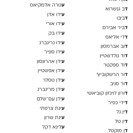
ע
טרה אלמקיאס
ד
ב גנשרוא
ע
ידו אדן
ד
ביבו
ע
ידו אורי
ד
ביר אבירם
ע
ידו בק
ד
די אליאס
ע
ידו גרינברג
ד
וב אברמסון
ע
ידו ספיר
ד
וד גולדשטיין
ע
ידן אהרונסון
ד
וד ספקטר
ע
ידן אפשטיין
ד
ור הרשקוביץ׳
ע
ידן טסלר
ד
ור סגיב
ע
ידן מרינברג
ד
ורון לוינזון קוביאשי
ע
ידן עם־שלם
ד
ידי כפיר
ע
ינת צרפתי
ד
ין גל
ע
ינת שרון
ד
ין טל
ע
לינא דקל
ד
ן מוקטל