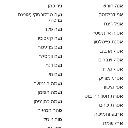
א
נה חורש
נ
יר כהן
א
ני דבילנסקי
נ
עה טרלובסקי (אופנת
ברכה)
א
ניל רינת
נ
עה פלד
א
סיה אייזנשטיין
נ
עה קאסוטו
א
סנת פייטלסון
נ
עם בן־עטר
א
סף ארביב
נ
עם ווקסלר
א
סף וינברום
נ
עם וינר
א
סף קליין
נ
עם נוי
א
סתי מוריק
נ
עמה בן־משה
א
פי קישון
נ
עמה הופמן
א
פרת חסון דה־בוטן
נ
עמה כהן־ניסן
א
פרת שהם
ס
הר המאירי
א
רבע וחמישה
ס
והיני טל
א
רז שמח