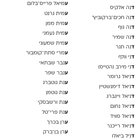
ע
מיאל פרייס־בלום
ד
נה אלקיס
ע
מית גרנט
ד
נה חכים־ברקוביץ׳
ע
מית ממן
ד
נה נוף
ע
מית נעמני
ד
נה שמיר
ע
מית שמעוני
ד
נה תגר
ע
מרי סתת־קומבור
ד
ני וולף
ע
נבר שבתאי
ד
ני מירב (הטייס)
ע
נבר שפר
ד
ניאל גרומר
ע
נת גוטברג
ד
ניאל דימנשטיין
ע
נת גוטמן
ד
ניאל ויינברג
ע
נת ורשבסקי
ד
ניאל נחום
ע
נת פרי־טל
ד
ניאל סוויד
ע
רן בכרך
ד
ניאל רייכנר
ע
רן בן־ברק
ד
ניל ביאלו