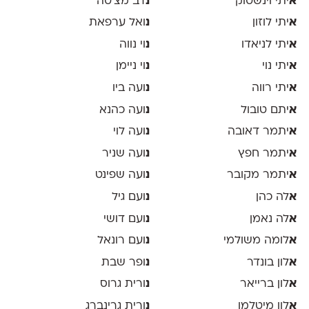
א
יתי וינשטוק
נ
דב מצ׳טה
א
יתי לוזון
נ
ואל ערפאת
א
יתי לניאדו
נ
וי נווה
א
יתי נוי
נ
וי ניימן
א
יתי רווה
נ
ועה ביו
א
יתם טובול
נ
ועה כהנא
א
יתמר דאובה
נ
ועה לוי
א
יתמר חפץ
נ
ועה שניר
א
יתמר מקובר
נ
ועה שפינט
א
לה כהן
נ
ועם גיל
א
לה נאמן
נ
ועם דושי
א
לומה משולמי
נ
ועם רונאל
א
לון בונדר
נ
ופר שבת
א
לון ברייאר
נ
ורית גרוס
א
לון מיטלמן
נ
ורית גרינברג