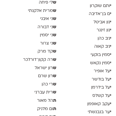
ש
לי פיחה
י
ותם שוקרון
ש
מרית אלקנתי
י
ם בן־אדיבה
ש
ני איבגי
י
נון אביטל
ש
ני דבורה
י
נון זינגר
ש
ני יסמין
י
ניב כהן
ש
ני צרור
י
ניב קאוה
ש
קד מרק
י
סמין בוקעי
ש
רה קקון־דורלכר
י
סמין נקאש
ש
רון ישראל
י
על אופיר
ש
רון שרם
י
על בודשר
ש
רי כהן
י
על בידרמן
ש
רית עברני
י
על קשלס
ת
הל מאור
י
עקב קאופמן
ת
ום מלניק
י
ער בנבנשתי