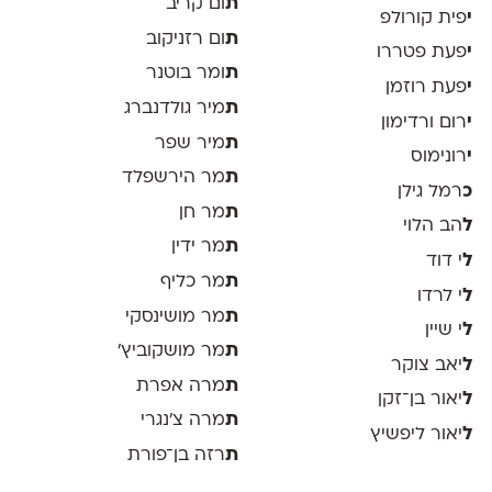
ת
ום קריב
י
פית קורולפ
ת
ום רזניקוב
י
פעת פטררו
ת
ומר בוטנר
י
פעת רוזמן
ת
מיר גולדנברג
י
רום ורדימון
ת
מיר שפר
י
רונימוס
ת
מר הירשפלד
כ
רמל גילן
ת
מר חן
ל
הב הלוי
ת
מר ידין
ל
י דוד
ת
מר כליף
ל
י לרדו
ת
מר מושינסקי
ל
י שיין
ת
מר מושקוביץ'
ל
יאב צוקר
ת
מרה אפרת
ל
יאור בן־זקן
ת
מרה צ׳נגרי
ל
יאור ליפשיץ
ת
רזה בן־פורת