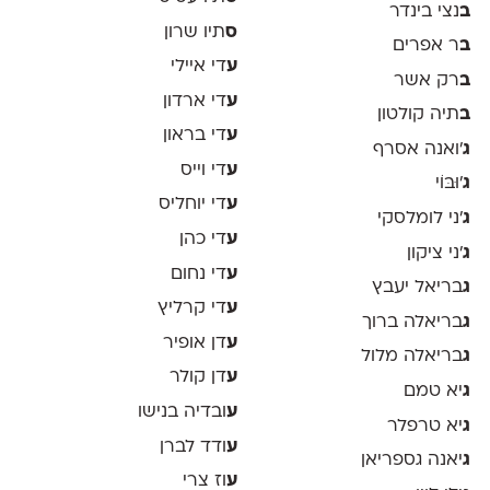
ב
נצי בינדר
ס
תיו שרון
ב
ר אפרים
ע
די איילי
ב
רק אשר
ע
די ארדון
ב
תיה קולטון
ע
די בראון
ג
'ואנה אסרף
ע
די וייס
ג
'וּבּוֹי
ע
די יוחליס
ג
׳ני לומלסקי
ע
די כהן
ג
׳ני ציקון
ע
די נחום
ג
בריאל יעבץ
ע
די קרליץ
ג
בריאלה ברוך
ע
דן אופיר
ג
בריאלה מלול
ע
דן קולר
ג
יא טמם
ע
ובדיה בנישו
ג
יא טרפלר
ע
ודד לברן
ג
יאנה גספריאן
ע
וז צרי