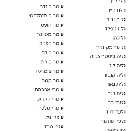
ג
ילי לוין
ע
ומר בינדר
ג
ילת דיין
ע
ומר בית־הלחמי
ג
ל בן־דוד
ע
ומר הופמן
ג
ל זוננפלד
ע
ומר מסינגר
ג
ל כהן
ע
ומר ניפקר
ג
ל פרימק־נג׳רי
ע
ומר פולק
ג
ליה ביסטריצקיה
ע
ומר פורת
ג
ליה לוז
ע
ומר צימרמן
ג
ליה קנטור
ע
ומר קמחי
ג
לית גאון
ע
ומרי אברהם
ג
לית וינר
ע
ומרי גולדזק
ג
לעד בר
ע
ומרי מלכה
ג
לעד דוידי
ע
ופרי גיל
ג
לעד פודגור
ע
זרי טרזי
ג
פן רפאלי