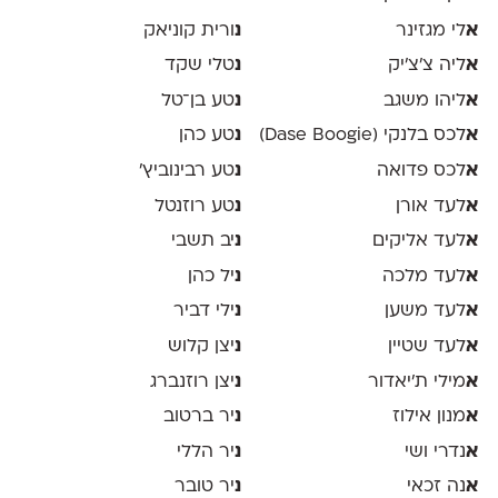
א
לי מגזינר
נ
ורית קוניאק
א
ליה צ׳צ׳יק
נ
טלי שקד
א
ליהו משגב
נ
טע בן־טל
א
לכס בלנקי (Dase Boogie)
נ
טע כהן
א
לכס פדואה
נ
טע רבינוביץ׳
א
לעד אורן
נ
טע רוזנטל
א
לעד אליקים
נ
יב תשבי
א
לעד מלכה
נ
יל כהן
א
לעד משען
נ
ילי דביר
א
לעד שטיין
נ
יצן קלוש
א
מילי ת׳יאדור
נ
יצן רוזנברג
א
מנון אילוז
נ
יר ברטוב
א
נדרי ושי
נ
יר הללי
א
נה זכאי
נ
יר טובר