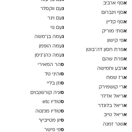
א
סף ארביב
נ
עם ווקסלר
א
סף וינברום
נ
עם וינר
א
סף קליין
נ
עם נוי
א
סתי מוריק
נ
עמה בן־משה
א
פי קישון
נ
עמה הופמן
א
פרת חסון דה־בוטן
נ
עמה כהן־ניסן
א
פרת שהם
ס
הר המאירי
א
רבע וחמישה
ס
והיני טל
א
רז שמח
ס
וזן בליי
א
רי קושמירק
ס
וניה קורשנבוים
א
ריאל אדלר
ס
טודיו etc
א
ריאל בלונדר
ס
טודיו מג'נטה
א
ריאל טייב
ס
יון מטייביץ׳
א
שגר זמנה
ס
פי פישר