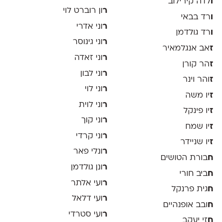
ו
לדה קירילוב
ר
ון רוברט לוי
ו
רד בבאי
ר
וני אדרי
ו
רד גולדמן
ר
וני גינוסר
ז
אב אנגלמאיר
ר
וני זאדה
ז
הר קורן
ר
וני לבון
ז
והר וינר
ר
וני לוי
ז
יו משה
ר
וני לוית
ז
יו פינקל
ר
וני קוך
ז
יו שמח
ר
וני קרדי
ז
יו שניידר
ר
ונלי פאר
ח
בורת הטושים
ר
ונן גולדמן
ח
ביב חורי
ר
ועי אלתר
ח
גית פרנקל
ר
ועי דלאל
ח
ובב אופנהיים
ר
ועי סטרדי
ח
זי יעקב