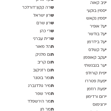
י
ניב קאוה
ש
רה קקון־דורלכר
י
סמין בוקעי
ש
רון ישראל
י
סמין נקאש
ש
רון שרם
י
על אופיר
ש
רי כהן
י
על בודשר
ש
רית עברני
י
על בידרמן
ת
הל מאור
י
על קשלס
ת
ום מלניק
י
עקב קאופמן
ת
ום קריב
י
ער בנבנשתי
ת
ום רזניקוב
י
פית קורולפ
ת
ומר בוטנר
י
פעת פטררו
ת
מיר גולדנברג
י
פעת רוזמן
ת
מיר שפר
י
רום ורדימון
ת
מר הירשפלד
י
רונימוס
ת
מר חן