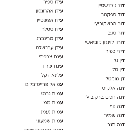
ע
ידו ספיר
ד
וד גולדשטיין
ע
ידן אהרונסון
ד
וד ספקטר
ע
ידן אפשטיין
ד
ור הרשקוביץ׳
ע
ידן טסלר
ד
ור סגיב
ע
ידן מרינברג
ד
ורון לוינזון קוביאשי
ע
ידן עם־שלם
ד
ידי כפיר
ע
ינת צרפתי
ד
ין גל
ע
ינת שרון
ד
ין טל
ע
לינא דקל
ד
ן מוקטל
ע
מיאל פרייס־בלום
ד
נה אלקיס
ע
מית גרנט
ד
נה חכים־ברקוביץ׳
ע
מית ממן
ד
נה נוף
ע
מית נעמני
ד
נה שמיר
ע
מית שמעוני
ד
נה תגר