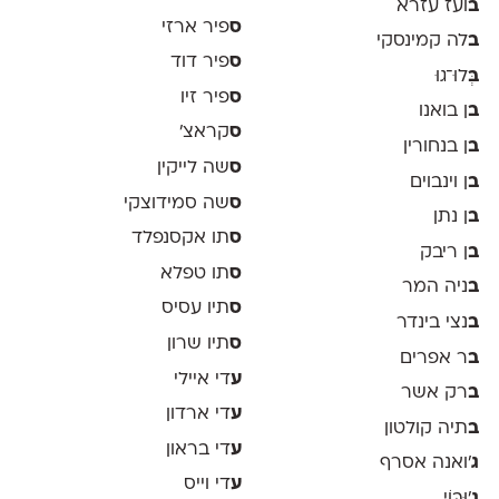
ב
ועז עזרא
ס
פיר ארזי
ב
לה קמינסקי
ס
פיר דוד
ב
ְּלוּ־גוּ
ס
פיר זיו
ב
ן בואנו
ס
קראצ׳
ב
ן בנחורין
ס
שה לייקין
ב
ן וינבוים
ס
שה סמידוצקי
ב
ן נתן
ס
תו אקסנפלד
ב
ן ריבק
ס
תו טפלא
ב
ניה המר
ס
תיו עסיס
ב
נצי בינדר
ס
תיו שרון
ב
ר אפרים
ע
די איילי
ב
רק אשר
ע
די ארדון
ב
תיה קולטון
ע
די בראון
ג
'ואנה אסרף
ע
די וייס
ג
'וּבּוֹי