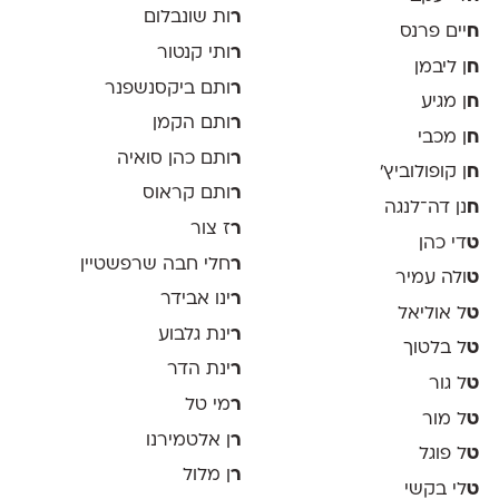
ר
ות שונבלום
ח
יים פרנס
ר
ותי קנטור
ח
ן ליבמן
ר
ותם ביקסנשפנר
ח
ן מגיע
ר
ותם הקמן
ח
ן מכבי
ר
ותם כהן סואיה
ח
ן קופולוביץ'
ר
ותם קראוס
ח
נן דה־לנגה
ר
ז צור
ט
די כהן
ר
חלי חבה שרפשטיין
ט
ולה עמיר
ר
ינו אבידר
ט
ל אוליאל
ר
ינת גלבוע
ט
ל בלטוך
ר
ינת הדר
ט
ל גור
ר
מי טל
ט
ל מור
ר
ן אלטמירנו
ט
ל פוגל
ר
ן מלול
ט
לי בקשי