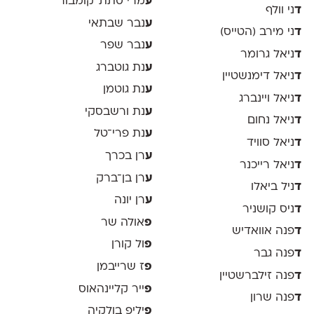
ע
מרי סתת־קומבור
ד
ני וולף
ע
נבר שבתאי
ד
ני מירב (הטייס)
ע
נבר שפר
ד
ניאל גרומר
ע
נת גוטברג
ד
ניאל דימנשטיין
ע
נת גוטמן
ד
ניאל ויינברג
ע
נת ורשבסקי
ד
ניאל נחום
ע
נת פרי־טל
ד
ניאל סוויד
ע
רן בכרך
ד
ניאל רייכנר
ע
רן בן־ברק
ד
ניל ביאלו
ע
רן יונה
ד
ניס קושניר
פ
אולה שר
ד
פנה אוואדיש
פ
ול קורן
ד
פנה גבר
פ
ז שרייבמן
ד
פנה זילברשטיין
פ
ייר קליינהאוס
ד
פנה שרון
פ
יליפ בולקיה