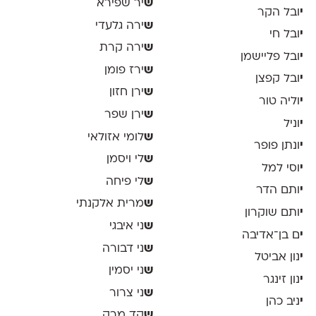
ש
יר שפירא
י
ובל הקר
ש
ירה גלעדי
י
ובל חי
ש
ירה קרת
י
ובל פליישמן
ש
ירז פומן
י
ובל קפצן
ש
ירן חזון
י
וליה טור
ש
ירן שפר
י
וניל
ש
לומי אזולאי
י
ונתן פופר
ש
לי ויסמן
י
וסי למל
ש
לי פיחה
י
ותם הדר
ש
מרית אלקנתי
י
ותם שוקרון
ש
ני איבגי
י
ם בן־אדיבה
ש
ני דבורה
י
נון אביטל
ש
ני יסמין
י
נון זינגר
ש
ני צרור
י
ניב כהן
ש
קד מרק