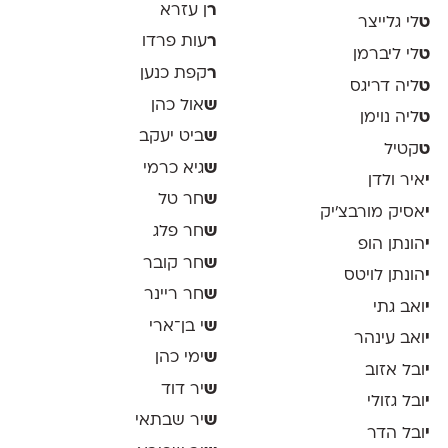
ר
ן עזרא
ט
לי גלייצר
ר
עות פרדו
ט
לי ליברמן
ר
קפת כנען
ט
ליה דריגס
ש
אול כהן
ט
ליה נוימן
ש
ביט יעקב
ט
קטיל
ש
גיא כרמי
י
איר ולדן
ש
חר טל
י
אסיק מורבצ'יק
ש
חר פלג
י
הונתן הופ
ש
חר קובר
י
הונתן לויטס
ש
חר ריינר
י
ואב גתי
ש
י בן־ארי
י
ואב עינהר
ש
ימי כהן
י
ובל אזוב
ש
יר דוד
י
ובל גזולי
ש
יר שבתאי
י
ובל הדר