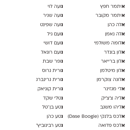
א
יתמר חפץ
נ
ועה לוי
א
יתמר מקובר
נ
ועה שניר
א
לה כהן
נ
ועה שפינט
א
לה נאמן
נ
ועם גיל
א
לומה משולמי
נ
ועם דושי
א
לון בונדר
נ
ועם רונאל
א
לון ברייאר
נ
ופר שבת
א
לון מיטלמן
נ
ורית גרוס
א
לונה צוקרמן
נ
ורית גרינברג
א
לי מגזינר
נ
ורית קוניאק
א
ליה צ׳צ׳יק
נ
טלי שקד
א
ליהו משגב
נ
טע בן־טל
א
לכס בלנקי (Dase Boogie)
נ
טע כהן
א
לכס פדואה
נ
טע רבינוביץ׳