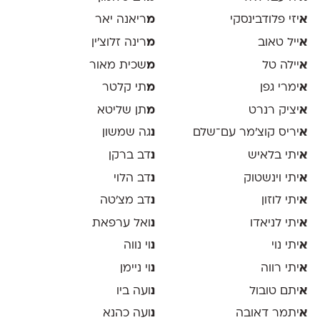
א
יזי פלודבינסקי
מ
ריאנה יאר
א
ייל טאוב
מ
רינה זלוצ׳ין
א
יילה טל
מ
שכית מאור
א
ימרי גפן
מ
תי קלטר
א
יציק רנרט
מ
תן שליטא
א
יריס קוצ׳מר עם־שלם
נ
גה שמשון
א
יתי בלאיש
נ
דב ברקן
א
יתי וינשטוק
נ
דב הלוי
א
יתי לוזון
נ
דב מצ׳טה
א
יתי לניאדו
נ
ואל ערפאת
א
יתי נוי
נ
וי נווה
א
יתי רווה
נ
וי ניימן
א
יתם טובול
נ
ועה ביו
א
יתמר דאובה
נ
ועה כהנא