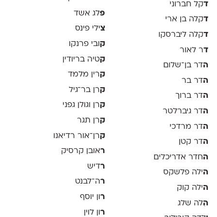
ד
קל חברוני
פ
לג אשד
ד
קלה בן ארי
צ
ילי פינס
ד
קלה ליברסקו
ק
ובי פרנקו
ד
ר לאור
ק
טיה בריודין
ה
דר בן־שלום
ק
רין מלמד
ה
דר בר
ק
רן בר־גיל
ה
דר ברוך
ק
רן וגולן גפני
ה
דר גיברלטר
ק
רן תגר
ה
דר מרדכי
ק
רן־אור רדיאנו
ה
דר קטן
ר
אובן קרסיק
ה
חדר אדריכלים
ר
דיש
ה
ילה פלשקס
ר
ה־לבנט
ה
ילה קוק
ר
ון יוסף
ה
ִלה שלג
ר
ון לוין