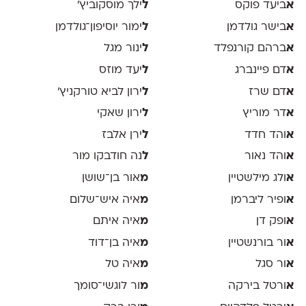
א
ביעד פוקס
ל
ילך מוסקוביץ'
א
בישר גולדמן
ל
ימור יוסיפון־גולדמן
א
ברהם קורנפלד
ל
ינור מגל
א
דם פיינברג
ל
יעד מוזס
א
דם שרז
ל
ירון לביא טורקניץ׳
א
דר מוריץ
ל
ירון שאקי
א
והד חדד
ל
ירן אלבז
א
והד נאור
ל
נה חודבקו מור
א
ולג מילשטיין
מ
אור בן־שושן
א
ופיר ליברמן
מ
איה איש־שלום
א
ופק דן
מ
איה איתם
א
ור בורנשטיין
מ
איה בן־דוד
א
ור סגל
מ
איה טל
א
ורטל בירקה
מ
ור לוגשי־סומך