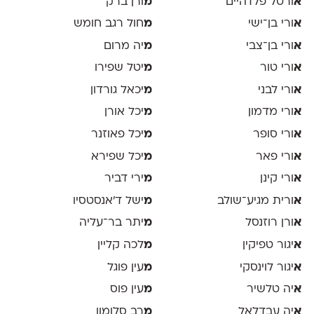
א
ורטל פלדהיים
מ
ורן ברק
א
ורי בן־ישי
מ
חול רגב חומש
א
ורי בן־צבי
מ
יה מרום
א
ורי טור
מ
יטל שפירו
א
ורי לבני
מ
יכאל גורדון
א
ורי מדמון
מ
יכל אורן
א
ורי סופר
מ
יכל פאוזנר
א
ורי פאר
מ
יכל שפירא
א
ורי קינן
מ
ירי דביר
א
ורית מגיע־שולב
מ
ישל ד׳אנסטסיו
א
ורן רוזנסל
מ
יתר בר־עליה
א
יגור טפיקין
מ
לכה קליין
א
יגור לוינסקי
מ
עין פוגל
א
יה טלשיר
מ
עין פוס
א
יה עבדלאל
מ
רב סלומון