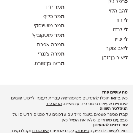
כ
רמל גילן
ת
מר ידין
ל
הב הלוי
ת
מר כליף
ל
י דוד
ת
מר מושינסקי
ל
י לרדו
ת
מר מושקוביץ'
ל
י שיין
ת
מרה אפרת
ל
יאב צוקר
ת
מרה צ׳נגרי
ל
יאור בן־זקן
ת
רזה בן־פורת
מה עושים פה?
כאן ב־
אאא
תוכלו להתרשם מטיפוגרפיה עברית רעננה ולרכוש פונטים
איכותיים שעיצבו טיפוגרפים עצמאיים.
קראו עוד
הניוזלטר השווה
קבלו מספר פעמים בשנה מייל עם עדכונים על פונטים חדשים ועל
מבצעים מיוחדים.
מלאו את המייל כאן
עוד דרכים להתעדכן
בואו לעשות לנו לייק ב
פייסבוק
, עקבו אחרינו ב
אינסטגרם
וקבלו קצת