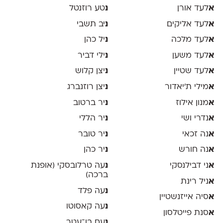
א
לעד אורן
נ
טע רוזנטל
א
לעד אליקים
נ
יב תשבי
א
לעד מלכה
נ
יל כהן
א
לעד משען
נ
ילי דביר
א
לעד שטיין
נ
יצן קלוש
א
מילי ת׳יאדור
נ
יצן רוזנברג
א
מנון אילוז
נ
יר ברטוב
א
נדרי ושי
נ
יר הללי
א
נה זכאי
נ
יר טובר
א
נה חורש
נ
יר כהן
א
ני דבילנסקי
נ
עה טרלובסקי (אופנת
ברכה)
א
ניל רינת
נ
עה פלד
א
סיה אייזנשטיין
נ
עה קאסוטו
א
סנת פייטלסון
נ
עם בן־עטר