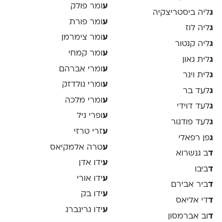
ע
ומר פולק
ג
ליה ביסטריצקיה
ע
ומר פורת
ג
ליה לוז
ע
ומר צימרמן
ג
ליה קנטור
ע
ומר קמחי
ג
לית גאון
ע
ומרי אברהם
ג
לית וינר
ע
ומרי גולדזק
ג
לעד בר
ע
ומרי מלכה
ג
לעד דוידי
ע
ופרי גיל
ג
לעד פודגור
ע
זרי טרזי
ג
פן רפאלי
ע
טרה אלמקיאס
ד
ב גנשרוא
ע
ידו אדן
ד
ביבו
ע
ידו אורי
ד
ביר אבירם
ע
ידו בק
ד
די אליאס
ע
ידו גרינברג
ד
וב אברמסון