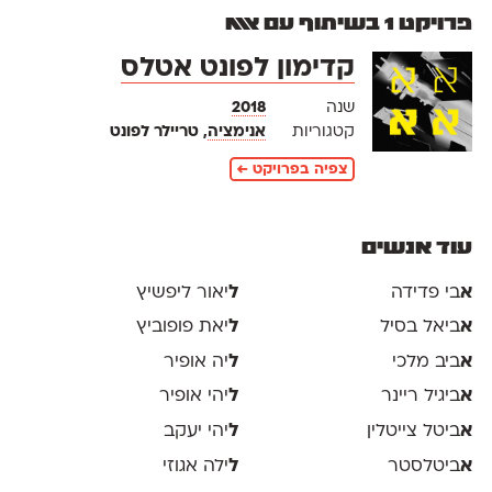
פרויקט 1 בשיתוף עם אאא
קדימון לפונט אטלס
שנה
2018
קטגוריות
אנימציה
, טריילר לפונט
צפיה בפרויקט ←
עוד אנשים
א
בי פדידה
ל
יאור ליפשיץ
א
ביאל בסיל
ל
יאת פופוביץ
א
ביב מלכי
ל
יה אופיר
א
ביגיל ריינר
ל
יהי אופיר
א
ביטל צייטלין
ל
יהי יעקב
א
ביטלסטר
ל
ילה אגוזי