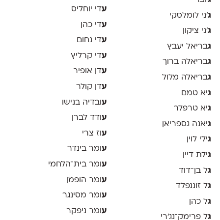
ע
די יוחליס
ג
׳ני לומלסקי
ע
די כהן
ג
׳ני ציקון
ע
די נחום
ג
בריאל יעבץ
ע
די קרליץ
ג
בריאלה ברוך
ע
דן אופיר
ג
בריאלה מלול
ע
דן קולר
ג
יא טמם
ע
ובדיה בנישו
ג
יא טרפלר
ע
ודד לברן
ג
יאנה גספריאן
ע
וז צרי
ג
ילי לוין
ע
ומר בינדר
ג
ילת דיין
ע
ומר בית־הלחמי
ג
ל בן־דוד
ע
ומר הופמן
ג
ל זוננפלד
ע
ומר מסינגר
ג
ל כהן
ע
ומר ניפקר
ג
ל פרימק־נג׳רי