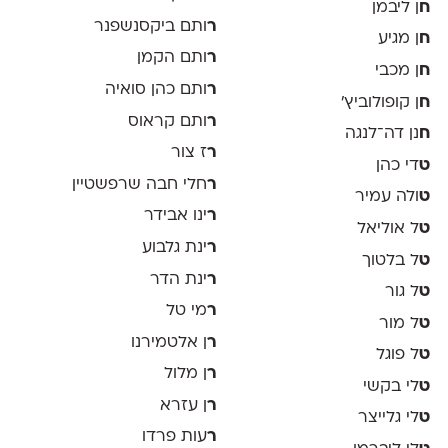
ח
ן ליבמן
ר
ותם ביקסנשפנר
ח
ן מגיע
ר
ותם הקמן
ח
ן מכבי
ר
ותם כהן סואיה
ח
ן קופולוביץ'
ר
ותם קראוס
ח
נן דה־לנגה
ר
ז צור
ט
די כהן
ר
חלי חבה שרפשטיין
ט
ולה עמיר
ר
ינו אבידר
ט
ל אוליאל
ר
ינת גלבוע
ט
ל בלטוך
ר
ינת הדר
ט
ל גור
ר
מי טל
ט
ל מור
ר
ן אלטמירנו
ט
ל פוגל
ר
ן מלול
ט
לי בקשי
ר
ן עזרא
ט
לי גלייצר
ר
עות פרדו