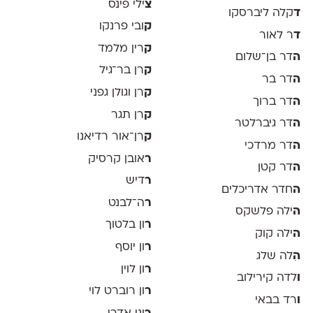
צ
ילי פינס
ד
קלה ליברסקו
ק
ובי פרנקו
ד
ר לאור
ק
רין מלמד
ה
דר בן־שלום
ק
רן בר־גיל
ה
דר בר
ק
רן וגולן גפני
ה
דר ברוך
ק
רן תגר
ה
דר גיברלטר
ק
רן־אור רדיאנו
ה
דר מרדכי
ר
אובן קרסיק
ה
דר קטן
ר
דיש
ה
חדר אדריכלים
ר
ה־לבנט
ה
ילה פלשקס
ר
ון בלטוך
ה
ילה קוק
ר
ון יוסף
ה
ִלה שלג
ר
ון לוין
ו
לדה קירילוב
ר
ון רוברט לוי
ו
רד בבאי