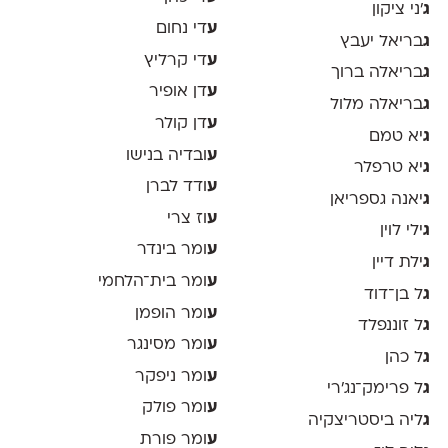
ג
׳ני ציקון
ע
די נחום
ג
בריאל יעבץ
ע
די קרליץ
ג
בריאלה ברוך
ע
דן אופיר
ג
בריאלה מלול
ע
דן קולר
ג
יא טמם
ע
ובדיה בנישו
ג
יא טרפלר
ע
ודד לברן
ג
יאנה גספריאן
ע
וז צרי
ג
ילי לוין
ע
ומר בינדר
ג
ילת דיין
ע
ומר בית־הלחמי
ג
ל בן־דוד
ע
ומר הופמן
ג
ל זוננפלד
ע
ומר מסינגר
ג
ל כהן
ע
ומר ניפקר
ג
ל פרימק־נג׳רי
ע
ומר פולק
ג
ליה ביסטריצקיה
ע
ומר פורת