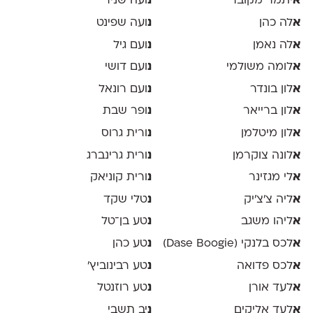
א
יתמר מקובר
נ
ועה שניר
א
לה כהן
נ
ועה שפינט
א
לה נאמן
נ
ועם גיל
א
לומה משולמי
נ
ועם דושי
א
לון בונדר
נ
ועם רונאל
א
לון ברייאר
נ
ופר שבת
א
לון מיטלמן
נ
ורית גרוס
א
לונה צוקרמן
נ
ורית גרינברג
א
לי מגזינר
נ
ורית קוניאק
א
ליה צ׳צ׳יק
נ
טלי שקד
א
ליהו משגב
נ
טע בן־טל
א
לכס בלנקי (Dase Boogie)
נ
טע כהן
א
לכס פדואה
נ
טע רבינוביץ׳
א
לעד אורן
נ
טע רוזנטל
א
לעד אליקים
נ
יב תשבי