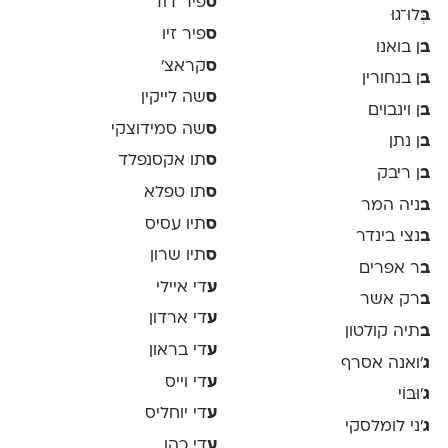
ס
פיר דוד
ב
ְּלוּ־גוּ
ס
פיר זיו
ב
ן בואנו
ס
קראצ׳
ב
ן בנחורין
ס
שה לייקין
ב
ן וינבוים
ס
שה סמידוצקי
ב
ן נתן
ס
תו אקסנפלד
ב
ן ריבק
ס
תו טפלא
ב
ניה המר
ס
תיו עסיס
ב
נצי בינדר
ס
תיו שרון
ב
ר אפרים
ע
די איילי
ב
רק אשר
ע
די ארדון
ב
תיה קולטון
ע
די בראון
ג
'ואנה אסרף
ע
די וייס
ג
'וּבּוֹי
ע
די יוחליס
ג
׳ני לומלסקי
ע
די כהן