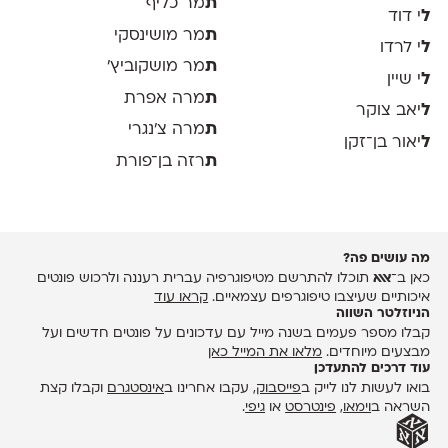
ת
מר כליף
ל
י דוד
ת
מר מושינסקי
ל
י לרדו
ת
מר מושקוביץ'
ל
י שיין
ת
מרה אפרת
ל
יאב צוקר
ת
מרה צ׳נגרי
ל
יאור בן־זקן
ת
רזה בן־פורת
מה עושים פה?
כאן ב־
אאא
תוכלו להתרשם מטיפוגרפיה עברית רעננה ולרכוש פונטים
איכותיים שעיצבו טיפוגרפים עצמאיים.
קראו עוד
הניוזלטר השווה
קבלו מספר פעמים בשנה מייל עם עדכונים על פונטים חדשים ועל
מבצעים מיוחדים.
מלאו את המייל כאן
עוד דרכים להתעדכן
בואו לעשות לנו לייק ב
פייסבוק
, עקבו אחרינו ב
אינסטגרם
וקבלו קצת
השראה ב
וימאו
,
פינטרסט
או
גיפי
.