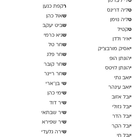
ט
לי ליברמן
ר
קפת כנען
ט
ליה דריגס
ש
אול כהן
ט
ליה נוימן
ש
ביט יעקב
ט
קטיל
ש
גיא כרמי
י
איר ולדן
ש
חר טל
י
אסיק מורבצ'יק
ש
חר פלג
י
הונתן הופ
ש
חר קובר
י
הונתן לויטס
ש
חר ריינר
י
ואב גתי
ש
י בן־ארי
י
ואב עינהר
ש
ימי כהן
י
ובל אזוב
ש
יר דוד
י
ובל גזולי
ש
יר שבתאי
י
ובל הדר
ש
יר שפירא
י
ובל הקר
ש
ירה גלעדי
י
ובל חי