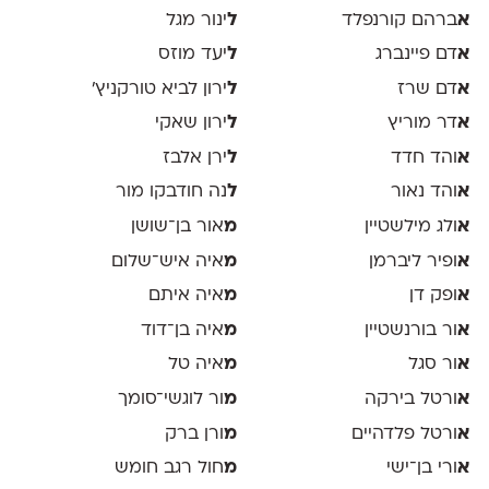
א
ברהם קורנפלד
ל
ינור מגל
א
דם פיינברג
ל
יעד מוזס
א
דם שרז
ל
ירון לביא טורקניץ׳
א
דר מוריץ
ל
ירון שאקי
א
והד חדד
ל
ירן אלבז
א
והד נאור
ל
נה חודבקו מור
א
ולג מילשטיין
מ
אור בן־שושן
א
ופיר ליברמן
מ
איה איש־שלום
א
ופק דן
מ
איה איתם
א
ור בורנשטיין
מ
איה בן־דוד
א
ור סגל
מ
איה טל
א
ורטל בירקה
מ
ור לוגשי־סומך
א
ורטל פלדהיים
מ
ורן ברק
א
ורי בן־ישי
מ
חול רגב חומש