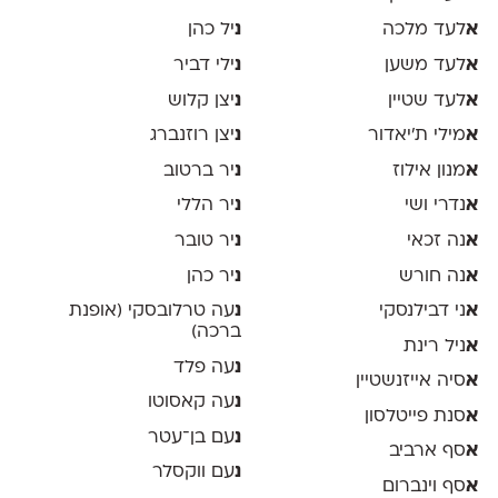
א
לעד מלכה
נ
יל כהן
א
לעד משען
נ
ילי דביר
א
לעד שטיין
נ
יצן קלוש
א
מילי ת׳יאדור
נ
יצן רוזנברג
א
מנון אילוז
נ
יר ברטוב
א
נדרי ושי
נ
יר הללי
א
נה זכאי
נ
יר טובר
א
נה חורש
נ
יר כהן
א
ני דבילנסקי
נ
עה טרלובסקי (אופנת
ברכה)
א
ניל רינת
נ
עה פלד
א
סיה אייזנשטיין
נ
עה קאסוטו
א
סנת פייטלסון
נ
עם בן־עטר
א
סף ארביב
נ
עם ווקסלר
א
סף וינברום