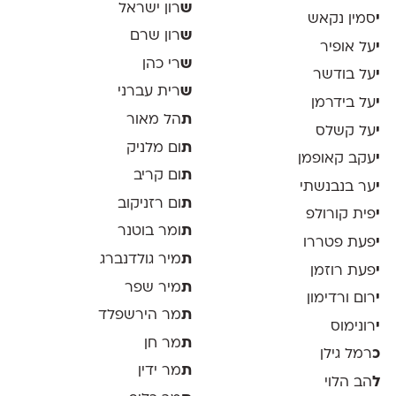
ש
רון ישראל
י
סמין נקאש
ש
רון שרם
י
על אופיר
ש
רי כהן
י
על בודשר
ש
רית עברני
י
על בידרמן
ת
הל מאור
י
על קשלס
ת
ום מלניק
י
עקב קאופמן
ת
ום קריב
י
ער בנבנשתי
ת
ום רזניקוב
י
פית קורולפ
ת
ומר בוטנר
י
פעת פטררו
ת
מיר גולדנברג
י
פעת רוזמן
ת
מיר שפר
י
רום ורדימון
ת
מר הירשפלד
י
רונימוס
ת
מר חן
כ
רמל גילן
ת
מר ידין
ל
הב הלוי