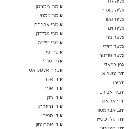
ג
ליה לוז
ע
ומר צימרמן
ג
ליה קנטור
ע
ומר קמחי
ג
לית גאון
ע
ומרי אברהם
ג
לית וינר
ע
ומרי גולדזק
ג
לעד בר
ע
ומרי מלכה
ג
לעד דוידי
ע
ופרי גיל
ג
לעד פודגור
ע
זרי טרזי
ג
פן רפאלי
ע
טרה אלמקיאס
ד
ב גנשרוא
ע
ידו אדן
ד
ביבו
ע
ידו אורי
ד
ביר אבירם
ע
ידו בק
ד
די אליאס
ע
ידו גרינברג
ד
וב אברמסון
ע
ידו ספיר
ד
וד גולדשטיין
ע
ידן אהרונסון
ד
וד ספקטר