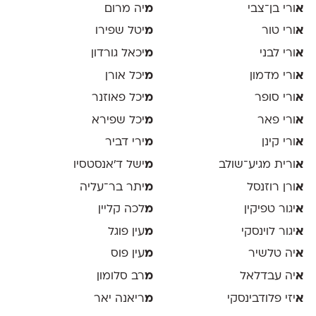
א
ורי בן־צבי
מ
יה מרום
א
ורי טור
מ
יטל שפירו
א
ורי לבני
מ
יכאל גורדון
א
ורי מדמון
מ
יכל אורן
א
ורי סופר
מ
יכל פאוזנר
א
ורי פאר
מ
יכל שפירא
א
ורי קינן
מ
ירי דביר
א
ורית מגיע־שולב
מ
ישל ד׳אנסטסיו
א
ורן רוזנסל
מ
יתר בר־עליה
א
יגור טפיקין
מ
לכה קליין
א
יגור לוינסקי
מ
עין פוגל
א
יה טלשיר
מ
עין פוס
א
יה עבדלאל
מ
רב סלומון
א
יזי פלודבינסקי
מ
ריאנה יאר