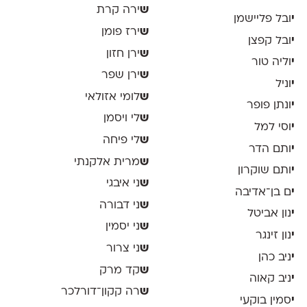
ש
ירה קרת
י
ובל פליישמן
ש
ירז פומן
י
ובל קפצן
ש
ירן חזון
י
וליה טור
ש
ירן שפר
י
וניל
ש
לומי אזולאי
י
ונתן פופר
ש
לי ויסמן
י
וסי למל
ש
לי פיחה
י
ותם הדר
ש
מרית אלקנתי
י
ותם שוקרון
ש
ני איבגי
י
ם בן־אדיבה
ש
ני דבורה
י
נון אביטל
ש
ני יסמין
י
נון זינגר
ש
ני צרור
י
ניב כהן
ש
קד מרק
י
ניב קאוה
ש
רה קקון־דורלכר
י
סמין בוקעי