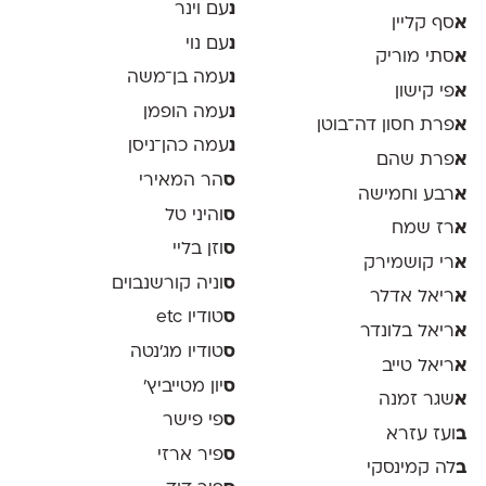
נ
עם וינר
א
סף קליין
נ
עם נוי
א
סתי מוריק
נ
עמה בן־משה
א
פי קישון
נ
עמה הופמן
א
פרת חסון דה־בוטן
נ
עמה כהן־ניסן
א
פרת שהם
ס
הר המאירי
א
רבע וחמישה
ס
והיני טל
א
רז שמח
ס
וזן בליי
א
רי קושמירק
ס
וניה קורשנבוים
א
ריאל אדלר
ס
טודיו etc
א
ריאל בלונדר
ס
טודיו מג'נטה
א
ריאל טייב
ס
יון מטייביץ׳
א
שגר זמנה
ס
פי פישר
ב
ועז עזרא
ס
פיר ארזי
ב
לה קמינסקי