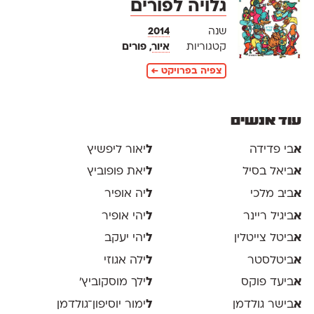
גלויה לפורים
שנה
2014
קטגוריות
איור
, פורים
צפיה בפרויקט ←
עוד אנשים
א
בי פדידה
ל
יאור ליפשיץ
א
ביאל בסיל
ל
יאת פופוביץ
א
ביב מלכי
ל
יה אופיר
א
ביגיל ריינר
ל
יהי אופיר
א
ביטל צייטלין
ל
יהי יעקב
א
ביטלסטר
ל
ילה אגוזי
א
ביעד פוקס
ל
ילך מוסקוביץ'
א
בישר גולדמן
ל
ימור יוסיפון־גולדמן