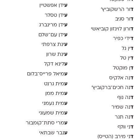
ע
ידן אפשטיין
ד
ור הרשקוביץ׳
ע
ידן טסלר
ד
ור סגיב
ע
ידן מרינברג
ד
ורון לוינזון קוביאשי
ע
ידן עם־שלם
ד
ידי כפיר
ע
ינת צרפתי
ד
ין גל
ע
ינת שרון
ד
ין טל
ע
לינא דקל
ד
ן מוקטל
ע
מיאל פרייס־בלום
ד
נה אלקיס
ע
מית גרנט
ד
נה חכים־ברקוביץ׳
ע
מית ממן
ד
נה נוף
ע
מית נעמני
ד
נה שמיר
ע
מית שמעוני
ד
נה תגר
ע
מרי סתת־קומבור
ד
ני וולף
ע
נבר שבתאי
ד
ני מירב (הטייס)