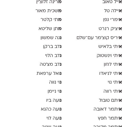
א
ייל טאוב
מ
רינה זלוצ׳ין
א
יילה טל
מ
שכית מאור
א
ימרי גפן
מ
תי קלטר
א
יציק רנרט
מ
תן שליטא
א
יריס קוצ׳מר עם־שלם
נ
גה שמשון
א
יתי בלאיש
נ
דב ברקן
א
יתי וינשטוק
נ
דב הלוי
א
יתי לוזון
נ
דב מצ׳טה
א
יתי לניאדו
נ
ואל ערפאת
א
יתי נוי
נ
וי נווה
א
יתי רווה
נ
וי ניימן
א
יתם טובול
נ
ועה ביו
א
יתמר דאובה
נ
ועה כהנא
א
יתמר חפץ
נ
ועה לוי