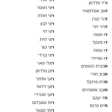
ר
וני אדרי
ו
רד גולדמן
ר
וני גינוסר
ז
אב אנגלמאיר
ר
וני זאדה
ז
הר קורן
ר
וני לבון
ז
והר וינר
ר
וני לוי
ז
יו משה
ר
וני לוית
ז
יו פינקל
ר
וני קוך
ז
יו שמח
ר
וני קרדי
ז
יו שניידר
ר
ונלי פאר
ח
בורת הטושים
ר
ונן גולדמן
ח
ביב חורי
ר
ועי אלתר
ח
גית פרנקל
ר
ועי דלאל
ח
ובב אופנהיים
ר
ועי סטרדי
ח
זי יעקב
ר
ות שונבלום
ח
יים פרנס
ר
ותי קנטור