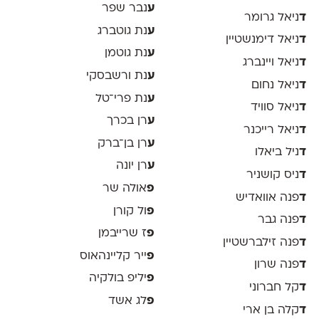
ע
נבר שפר
ד
ניאל גרומר
ע
נת גוטברג
ד
ניאל דימנשטיין
ע
נת גוטמן
ד
ניאל ויינברג
ע
נת ורשבסקי
ד
ניאל נחום
ע
נת פרי־טל
ד
ניאל סוויד
ע
רן בכרך
ד
ניאל רייכנר
ע
רן בן־ברק
ד
ניל ביאלו
ע
רן יונה
ד
ניס קושניר
פ
אולה שר
ד
פנה אוואדיש
פ
ול קורן
ד
פנה גבר
פ
ז שרייבמן
ד
פנה זילברשטיין
פ
ייר קליינהאוס
ד
פנה שרון
פ
יליפ בולקיה
ד
קל חברוני
פ
לג אשד
ד
קלה בן ארי