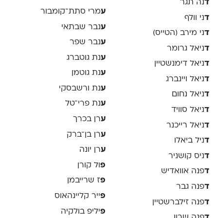
ד
נה תגר
ע
מרי סתת־קומבור
ד
ני וולף
ע
נבר שבתאי
ד
ני מירב (הטייס)
ע
נבר שפר
ד
ניאל גרומר
ע
נת גוטברג
ד
ניאל דימנשטיין
ע
נת גוטמן
ד
ניאל ויינברג
ע
נת ורשבסקי
ד
ניאל נחום
ע
נת פרי־טל
ד
ניאל סוויד
ע
רן בכרך
ד
ניאל רייכנר
ע
רן בן־ברק
ד
ניל ביאלו
ע
רן יונה
ד
ניס קושניר
פ
ול קורן
ד
פנה אוואדיש
פ
ז שרייבמן
ד
פנה גבר
פ
ייר קליינהאוס
ד
פנה זילברשטיין
פ
יליפ בולקיה
ד
פנה שרון