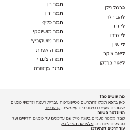
ת
מר חן
כ
רמל גילן
ת
מר ידין
ל
הב הלוי
ת
מר כליף
ל
י דוד
ת
מר מושינסקי
ל
י לרדו
ת
מר מושקוביץ'
ל
י שיין
ת
מרה אפרת
ל
יאב צוקר
ת
מרה צ׳נגרי
ל
יאור בן־זקן
ת
רזה בן־פורת
מה עושים פה?
כאן ב־
אאא
תוכלו להתרשם מטיפוגרפיה עברית רעננה ולרכוש פונטים
איכותיים שעיצבו טיפוגרפים עצמאיים.
קראו עוד
הניוזלטר השווה
קבלו מספר פעמים בשנה מייל עם עדכונים על פונטים חדשים ועל
מבצעים מיוחדים.
מלאו את המייל כאן
עוד דרכים להתעדכן