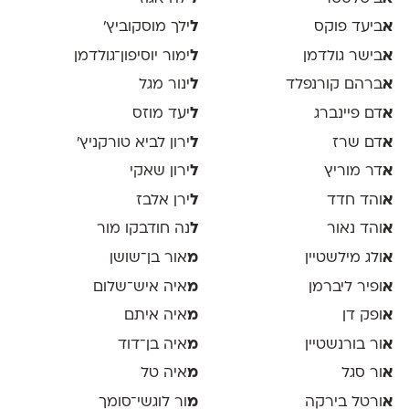
א
ביעד פוקס
ל
ילך מוסקוביץ'
א
בישר גולדמן
ל
ימור יוסיפון־גולדמן
א
ברהם קורנפלד
ל
ינור מגל
א
דם פיינברג
ל
יעד מוזס
א
דם שרז
ל
ירון לביא טורקניץ׳
א
דר מוריץ
ל
ירון שאקי
א
והד חדד
ל
ירן אלבז
א
והד נאור
ל
נה חודבקו מור
א
ולג מילשטיין
מ
אור בן־שושן
א
ופיר ליברמן
מ
איה איש־שלום
א
ופק דן
מ
איה איתם
א
ור בורנשטיין
מ
איה בן־דוד
א
ור סגל
מ
איה טל
א
ורטל בירקה
מ
ור לוגשי־סומך