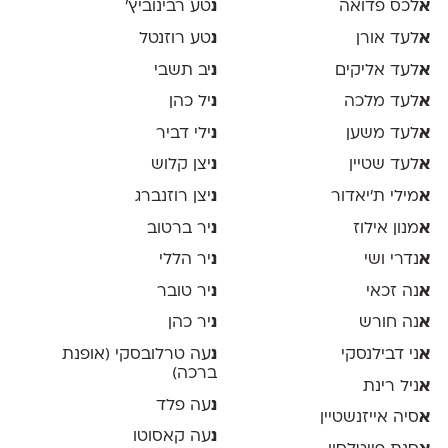
א
לכס פדואה
נ
טע רבינוביץ׳
א
לעד אורן
נ
טע רוזנטל
א
לעד אליקים
נ
יב תשבי
א
לעד מלכה
נ
יל כהן
א
לעד משען
נ
ילי דביר
א
לעד שטיין
נ
יצן קלוש
א
מילי ת׳יאדור
נ
יצן רוזנברג
א
מנון אילוז
נ
יר ברטוב
א
נדרי ושי
נ
יר הללי
א
נה זכאי
נ
יר טובר
א
נה חורש
נ
יר כהן
א
ני דבילנסקי
נ
עה טרלובסקי (אופנת
ברכה)
א
ניל רינת
נ
עה פלד
א
סיה אייזנשטיין
נ
עה קאסוטו