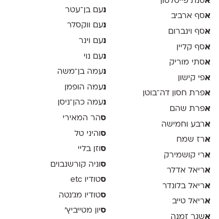
א
סנת פייטלסון
נ
עם בן־עטר
א
סף ארביב
נ
עם ווקסלר
א
סף וינברום
נ
עם וינר
א
סף קליין
נ
עם נוי
א
סתי מוריק
נ
עמה בן־משה
א
פי קישון
נ
עמה הופמן
א
פרת חסון דה־בוטן
נ
עמה כהן־ניסן
א
פרת שהם
ס
הר המאירי
א
רבע וחמישה
ס
והיני טל
א
רז שמח
ס
וזן בליי
א
רי קושמירק
ס
וניה קורשנבוים
א
ריאל אדלר
ס
טודיו etc
א
ריאל בלונדר
ס
טודיו מג'נטה
א
ריאל טייב
ס
יון מטייביץ׳
א
שגר זמנה