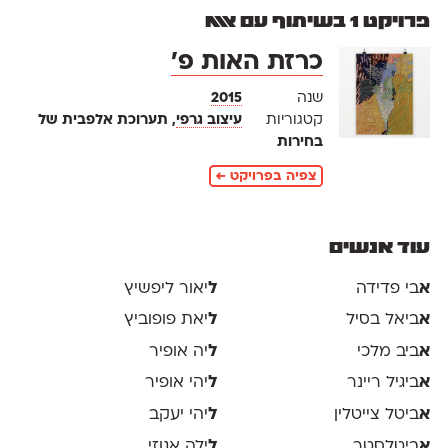
פרויקט 1 בשיתוף עם אאא
כרזת האות פ׳
שנה
2015
קטגוריות
עיצוב גרפי
, תערוכת אלפבית של
בחירות
צפיה בפרויקט ←
עוד אנשים
א
בי פדידה
ל
יאור ליפשיץ
א
ביאל בסיל
ל
יאת פופוביץ
א
ביב מלכי
ל
יה אופיר
א
ביגיל ריינר
ל
יהי אופיר
א
ביטל צייטלין
ל
יהי יעקב
א
ביטלסטר
ל
ילה אגוזי