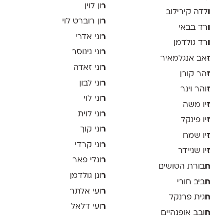
ר
ון לוין
ו
לדה קירילוב
ר
ון רוברט לוי
ו
רד בבאי
ר
וני אדרי
ו
רד גולדמן
ר
וני גינוסר
ז
אב אנגלמאיר
ר
וני זאדה
ז
הר קורן
ר
וני לבון
ז
והר וינר
ר
וני לוי
ז
יו משה
ר
וני לוית
ז
יו פינקל
ר
וני קוך
ז
יו שמח
ר
וני קרדי
ז
יו שניידר
ר
ונלי פאר
ח
בורת הטושים
ר
ונן גולדמן
ח
ביב חורי
ר
ועי אלתר
ח
גית פרנקל
ר
ועי דלאל
ח
ובב אופנהיים