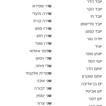
י
ובל הדר
ש
יר שפירא
י
ובל הקר
ש
ירה גלעדי
י
ובל חי
ש
ירה קרת
י
ובל פליישמן
ש
ירז פומן
י
ובל קפצן
ש
ירן חזון
י
וליה טור
ש
ירן שפר
י
וניל
ש
לומי אזולאי
י
ונתן פופר
ש
לי ויסמן
י
וסי למל
ש
לי פיחה
י
ותם הדר
ש
מרית אלקנתי
י
ותם שוקרון
ש
ני איבגי
י
ם בן־אדיבה
ש
ני דבורה
י
נון אביטל
ש
ני יסמין
י
נון זינגר
ש
ני צרור