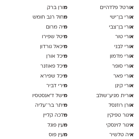
א
ורטל פלדהיים
מ
ורן ברק
א
ורי בן־ישי
מ
חול רגב חומש
א
ורי בן־צבי
מ
יה מרום
א
ורי טור
מ
יטל שפירו
א
ורי לבני
מ
יכאל גורדון
א
ורי מדמון
מ
יכל אורן
א
ורי סופר
מ
יכל פאוזנר
א
ורי פאר
מ
יכל שפירא
א
ורי קינן
מ
ירי דביר
א
ורית מגיע־שולב
מ
ישל ד׳אנסטסיו
א
ורן רוזנסל
מ
יתר בר־עליה
א
יגור טפיקין
מ
לכה קליין
א
יגור לוינסקי
מ
עין פוגל
א
יה טלשיר
מ
עין פוס