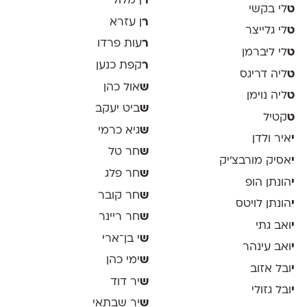
ר
ן מלול
ט
לי בקשי
ר
ן עזרא
ט
לי גלייצר
ר
עות פרדו
ט
לי ליברמן
ר
קפת כנען
ט
ליה דריגס
ש
אול כהן
ט
ליה נוימן
ש
ביט יעקב
ט
קטיל
ש
גיא כרמי
י
איר ולדן
ש
חר טל
י
אסיק מורבצ'יק
ש
חר פלג
י
הונתן הופ
ש
חר קובר
י
הונתן לויטס
ש
חר ריינר
י
ואב גתי
ש
י בן־ארי
י
ואב עינהר
ש
ימי כהן
י
ובל אזוב
ש
יר דוד
י
ובל גזולי
ש
יר שבתאי