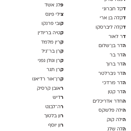
פ
לג אשד
ד
קל חברוני
צ
ילי פינס
ד
קלה בן ארי
ק
ובי פרנקו
ד
קלה ליברסקו
ק
טיה בריודין
ד
ר לאור
ק
רין מלמד
ה
דר בן־שלום
ק
רן בר־גיל
ה
דר בר
ק
רן וגולן גפני
ה
דר ברוך
ק
רן תגר
ה
דר גיברלטר
ק
רן־אור רדיאנו
ה
דר מרדכי
ר
אובן קרסיק
ה
דר קטן
ר
דיש
ה
חדר אדריכלים
ר
ה־לבנט
ה
ילה פלשקס
ר
ון בלטוך
ה
ילה קוק
ר
ון יוסף
ה
ִלה שלג