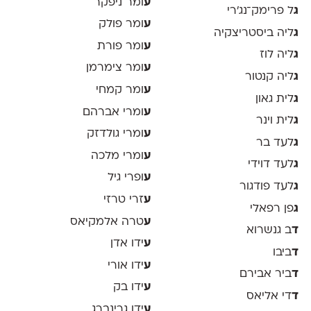
ע
ומר ניפקר
ג
ל פרימק־נג׳רי
ע
ומר פולק
ג
ליה ביסטריצקיה
ע
ומר פורת
ג
ליה לוז
ע
ומר צימרמן
ג
ליה קנטור
ע
ומר קמחי
ג
לית גאון
ע
ומרי אברהם
ג
לית וינר
ע
ומרי גולדזק
ג
לעד בר
ע
ומרי מלכה
ג
לעד דוידי
ע
ופרי גיל
ג
לעד פודגור
ע
זרי טרזי
ג
פן רפאלי
ע
טרה אלמקיאס
ד
ב גנשרוא
ע
ידו אדן
ד
ביבו
ע
ידו אורי
ד
ביר אבירם
ע
ידו בק
ד
די אליאס
ע
ידו גרינברג