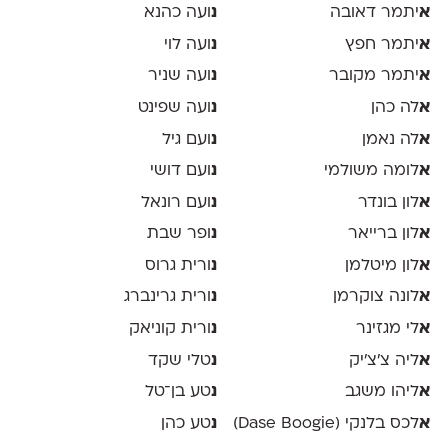
א
יתמר דאובה
נ
ועה כהנא
א
יתמר חפץ
נ
ועה לוי
א
יתמר מקובר
נ
ועה שניר
א
לה כהן
נ
ועה שפינט
א
לה נאמן
נ
ועם גיל
א
לומה משולמי
נ
ועם דושי
א
לון בונדר
נ
ועם רונאל
א
לון ברייאר
נ
ופר שבת
א
לון מיטלמן
נ
ורית גרוס
א
לונה צוקרמן
נ
ורית גרינברג
א
לי מגזינר
נ
ורית קוניאק
א
ליה צ׳צ׳יק
נ
טלי שקד
א
ליהו משגב
נ
טע בן־טל
א
לכס בלנקי (Dase Boogie)
נ
טע כהן