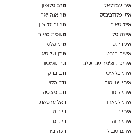
א
יה עבדלאל
מ
רב סלומון
א
יזי פלודבינסקי
מ
ריאנה יאר
א
ייל טאוב
מ
רינה זלוצ׳ין
א
יילה טל
מ
שכית מאור
א
ימרי גפן
מ
תי קלטר
א
יציק רנרט
מ
תן שליטא
א
יריס קוצ׳מר עם־שלם
נ
גה שמשון
א
יתי בלאיש
נ
דב ברקן
א
יתי וינשטוק
נ
דב הלוי
א
יתי לוזון
נ
דב מצ׳טה
א
יתי לניאדו
נ
ואל ערפאת
א
יתי נוי
נ
וי נווה
א
יתי רווה
נ
וי ניימן
א
יתם טובול
נ
ועה ביו