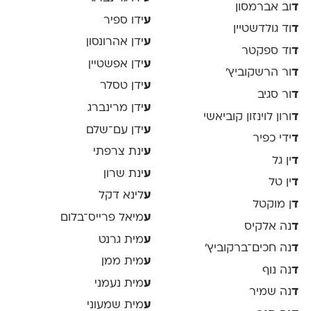
ד
וב אברמסון
ע
ידו ספיר
ד
וד גולדשטיין
ע
ידן אהרונסון
ד
וד ספקטר
ע
ידן אפשטיין
ד
ור הרשקוביץ׳
ע
ידן טסלר
ד
ור סגיב
ע
ידן מרינברג
ד
ורון לוינזון קוביאשי
ע
ידן עם־שלם
ד
ידי כפיר
ע
ינת צרפתי
ד
ין גל
ע
ינת שרון
ד
ין טל
ע
לינא דקל
ד
ן מוקטל
ע
מיאל פרייס־בלום
ד
נה אלקיס
ע
מית גרנט
ד
נה חכים־ברקוביץ׳
ע
מית ממן
ד
נה נוף
ע
מית נעמני
ד
נה שמיר
ע
מית שמעוני