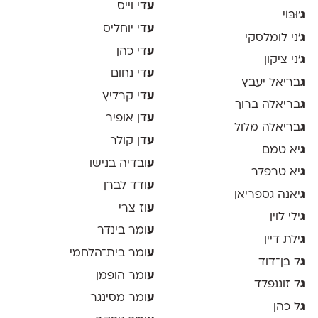
ע
די וייס
ג
'וּבּוֹי
ע
די יוחליס
ג
׳ני לומלסקי
ע
די כהן
ג
׳ני ציקון
ע
די נחום
ג
בריאל יעבץ
ע
די קרליץ
ג
בריאלה ברוך
ע
דן אופיר
ג
בריאלה מלול
ע
דן קולר
ג
יא טמם
ע
ובדיה בנישו
ג
יא טרפלר
ע
ודד לברן
ג
יאנה גספריאן
ע
וז צרי
ג
ילי לוין
ע
ומר בינדר
ג
ילת דיין
ע
ומר בית־הלחמי
ג
ל בן־דוד
ע
ומר הופמן
ג
ל זוננפלד
ע
ומר מסינגר
ג
ל כהן