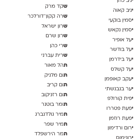
י
ניב כהן
ש
קד מרק
י
ניב קאוה
ש
רה קקון־דורלכר
י
סמין בוקעי
ש
רון ישראל
י
סמין נקאש
ש
רון שרם
י
על אופיר
ש
רי כהן
י
על בודשר
ש
רית עברני
י
על בידרמן
ת
הל מאור
י
על קשלס
ת
ום מלניק
י
עקב קאופמן
ת
ום קריב
י
ער בנבנשתי
ת
ום רזניקוב
י
פית קורולפ
ת
ומר בוטנר
י
פעת פטררו
ת
מיר גולדנברג
י
פעת רוזמן
ת
מיר שפר
י
רום ורדימון
ת
מר הירשפלד
י
רונימוס