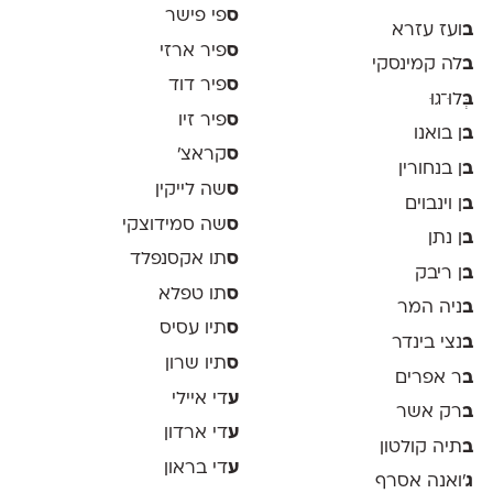
ס
פי פישר
ב
ועז עזרא
ס
פיר ארזי
ב
לה קמינסקי
ס
פיר דוד
ב
ְּלוּ־גוּ
ס
פיר זיו
ב
ן בואנו
ס
קראצ׳
ב
ן בנחורין
ס
שה לייקין
ב
ן וינבוים
ס
שה סמידוצקי
ב
ן נתן
ס
תו אקסנפלד
ב
ן ריבק
ס
תו טפלא
ב
ניה המר
ס
תיו עסיס
ב
נצי בינדר
ס
תיו שרון
ב
ר אפרים
ע
די איילי
ב
רק אשר
ע
די ארדון
ב
תיה קולטון
ע
די בראון
ג
'ואנה אסרף