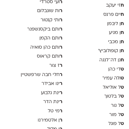
ר
ועי סטרדי
ח
זי יעקב
ר
ות שונבלום
ח
יים פרנס
ר
ותי קנטור
ח
ן ליבמן
ר
ותם ביקסנשפנר
ח
ן מגיע
ר
ותם הקמן
ח
ן מכבי
ר
ותם כהן סואיה
ח
ן קופולוביץ'
ר
ותם קראוס
ח
נן דה־לנגה
ר
ז צור
ט
די כהן
ר
חלי חבה שרפשטיין
ט
ולה עמיר
ר
ינו אבידר
ט
ל אוליאל
ר
ינת גלבוע
ט
ל בלטוך
ר
ינת הדר
ט
ל גור
ר
מי טל
ט
ל מור
ר
ן אלטמירנו
ט
ל פוגל