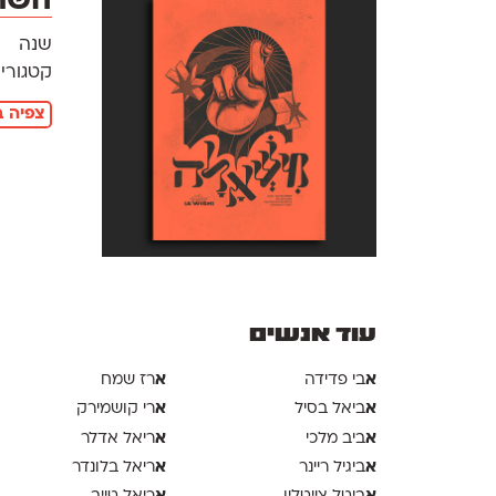
השתת
שנה
קטגוריו
צפיה ב
עוד אנשים
א
א
בי פדידה
רז שמח
א
א
ביאל בסיל
רי קושמירק
א
א
ביב מלכי
ריאל אדלר
א
א
ביגיל ריינר
ריאל בלונדר