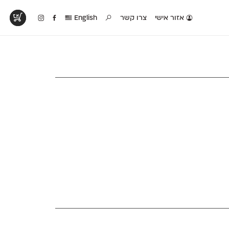
אזור אישי
צרו קשר
English
טים בפעולה
קטלוג להדפסה
טבלת השוואה
לראות עיצובים
לאלו שאוהבים לבחון
טבלה עם כל המאפיינים
פים שנעשו עם
פונטים על־גבי דף A4
של הפונטים שלנו זה
ונטים שלנו
לבן מולבן
לצד זה