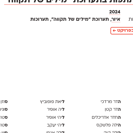
פות בתערוכת ״מילים של תקווה״
2024
ת
איור
, תערוכת ״מילים של תקווה״, תערוכות
פרויקט ←
ה
ל
ס
דר מרדכי
יאת פופוביץ
וזן 
ה
ל
ס
דר קטן
יה אופיר
וני
ה
ל
ס
חדר אדריכלים
יהי אופיר
טודיו
ה
ל
ס
ילה פלשקס
יהי יעקב
טוד