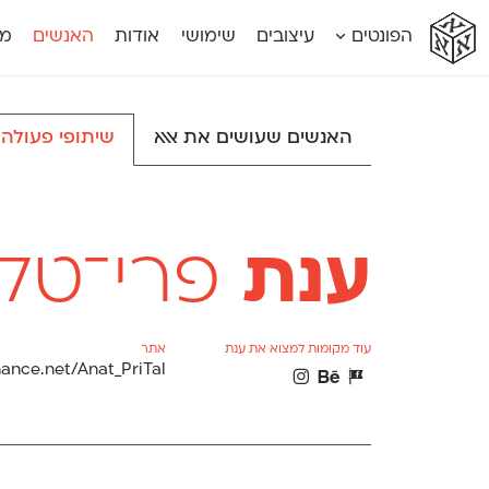
א
א
א
א
א
הפונטים
עיצובים
שימושי
אודות
האנשים
מג
א
אוונטה
אמביוולנטי קומפרסט
מוגרבי דיספל
אטלס
אמביוולנטי רחב
מוגרבי טקס
אינדקס
אנומליה
מכמורת
האנשים שעושים את אאא
שיתופי פעולה
אינדקס מונו
אסימון דו־לשוני
מכמורת מעו
אלמוני
אפק
מקומי
אלמוני צר
בר־לב
נוילנד
אמביוולנטי נורמל
גלוריה
סטנגה
אמביוולנטי צר
לוי
סינופסיס
ענת
פרי־טל
עוד מקומות למצוא את ענת
אתר
nce.net/Anat_PriTal
Θ
Β
Δ