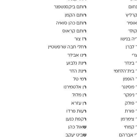
ר
נחום
ותם ביקסנשפנר
ר
קרליץ
ותם הקמן
ר
אופיר
ותם כהן סואיה
ר
קולר
ותם קראוס
ר
יה בנישו
ז צור
ר
 לברן
חלי חבה שרפשטיין
ר
צרי
ינו אבידר
ר
 בינדר
ינת גלבוע
ר
 בית־הלחמי
ינת הדר
ר
 הופמן
מי טל
ר
 מסינגר
ן אלטמירנו
ר
 ניפקר
ן מלול
ר
 פולק
ן עזרא
ר
 פורת
עות פרדו
ר
 צימרמן
קפת כנען
ש
 קמחי
אול כהן
ש
י אברהם
ביט יעקב