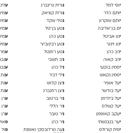
י
נ
ע
וסי למל
ורית גרינברג
לינ
י
נ
ע
ותם הדר
ורית קוניאק
מיא
י
נ
ע
ותם שוקרון
טלי שקד
מית
י
נ
ע
ם בן־אדיבה
טע בן־טל
מית
י
נ
ע
נון אביטל
טע כהן
מית
י
נ
ע
נון זינגר
טע רבינוביץ׳
מית
י
נ
ע
ניב כהן
טע רוזנטל
מרי
י
נ
ע
ניב קאוה
יב תשבי
נבר
י
נ
ע
סמין בוקעי
יל כהן
נבר
י
נ
ע
סמין נקאש
ילי דביר
נת 
י
נ
ע
על אופיר
יצן קלוש
נת 
י
נ
ע
על בודשר
יצן רוזנברג
נת 
י
נ
ע
על בידרמן
יר ברטוב
רן 
י
נ
ע
על קשלס
יר הללי
רן 
י
נ
ע
עקב קאופמן
יר טובר
רן י
י
נ
פ
ער בנבנשתי
יר כהן
אול
י
נ
פ
פית קורולפ
עה טרלובסקי (אופנת
ול 