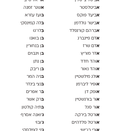
א
א
ביטל צייטלין
ריאל טייב
א
א
ביטלסטר
שגר זמנה
א
ב
ביעד פוקס
ועז עזרא
א
ב
בישר גולדמן
לה קמינסקי
א
ב
ברהם קורנפלד
ְּלוּ־גוּ
א
ב
דם פיינברג
ן בואנו
א
ב
דם שרז
ן בנחורין
א
ב
דר מוריץ
ן וינבוים
א
ב
והד חדד
ן נתן
א
ב
והד נאור
ן ריבק
א
ב
ולג מילשטיין
ניה המר
א
ב
ופיר ליברמן
נצי בינדר
א
ב
ופק דן
ר אפרים
א
ב
ור בורנשטיין
רק אשר
א
ב
ור סגל
תיה קולטון
א
ג
ורטל בירקה
'ואנה אסרף
א
ג
ורטל פלדהיים
'וּבּוֹי
א
ג
ורי בן־ישי
׳ני לומלסקי