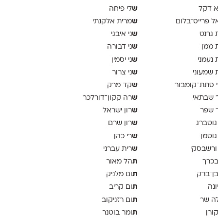
ש
א דקל
לי פיחה
ש
ל פרייס־בלום
מרית אלקנתי
ש
 גרנט
ני איבגי
ש
 ממן
ני דבורה
ש
 נעמני
ני יסמין
ש
 שמעוני
ני צרור
ש
 סתת־קומבור
קד מרק
ש
 שבתאי
רה קקון־דורלכר
ש
 שפר
רון ישראל
ש
גוטברג
רון שרם
ש
גוטמן
רי כהן
ש
ורשבסקי
רית עברני
ת
בכרך
הל מאור
ת
בן־ברק
ום מלניק
ת
ונה
ום קריב
ת
ה שר
ום רזניקוב
ת
קורן
ומר בוטנר