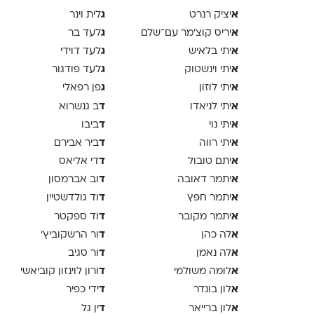
א
ג
יציק רנרט
לית וינר
א
ג
יריס קוצ׳מר עם־שלם
לעד בר
א
ג
יתי בלאיש
לעד דוידי
א
ג
יתי וינשטוק
לעד פודגור
א
ג
יתי לוזון
פן רפאלי
א
ד
יתי לניאדו
ב גנשרוא
א
ד
יתי נוי
ביבו
א
ד
יתי רווה
ביר אבירם
א
ד
יתם טובול
די אליאס
א
ד
יתמר דאובה
וב אברמסון
א
ד
יתמר חפץ
וד גולדשטיין
א
ד
יתמר מקובר
וד ספקטר
א
ד
לה כהן
ור הרשקוביץ׳
א
ד
לה נאמן
ור סגיב
א
ד
לומה משולמי
ורון לוינזון קוביאשי
א
ד
לון בונדר
ידי כפיר
א
ד
לון ברייאר
ין גל