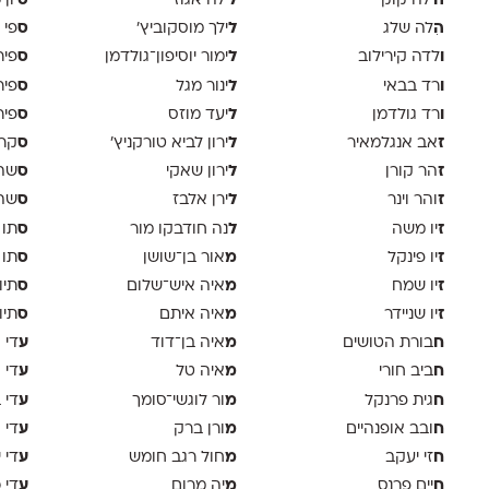
ה
ל
ס
ילה קוק
ילה אגוזי
יון
ה
ל
ס
ִלה שלג
ילך מוסקוביץ'
פי 
ו
ל
ס
לדה קירילוב
ימור יוסיפון־גולדמן
פיר
ו
ל
ס
רד בבאי
ינור מגל
פיר
ו
ל
ס
רד גולדמן
יעד מוזס
פיר 
ז
ל
ס
אב אנגלמאיר
ירון לביא טורקניץ׳
קר
ז
ל
ס
הר קורן
ירון שאקי
שה 
ז
ל
ס
והר וינר
ירן אלבז
שה 
ז
ל
ס
יו משה
נה חודבקו מור
תו 
ז
מ
ס
יו פינקל
אור בן־שושן
תו 
ז
מ
ס
יו שמח
איה איש־שלום
תיו
ז
מ
ס
יו שניידר
איה איתם
תיו
ח
מ
ע
בורת הטושים
איה בן־דוד
די א
ח
מ
ע
ביב חורי
איה טל
די 
ח
מ
ע
גית פרנקל
ור לוגשי־סומך
די 
ח
מ
ע
ובב אופנהיים
ורן ברק
די ו
ח
מ
ע
זי יעקב
חול רגב חומש
די 
ח
מ
ע
יים פרנס
יה מרום
די 