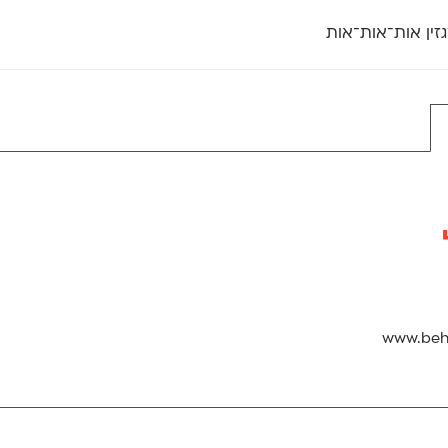
זין אות־אות־אות
חדש
חדש
יי
פלוני
קארמה
חדש
ט
פלוני יד
קדם סנס
פלוני מעוגל
קדם סריף
פונ
גל
פלוני צר
קרוואן
בואו 
מטרי
פעמון
שלוק
הפ
פריימריז
תעמולה
פרנק־רי
פרנק־רי צר
www.beha