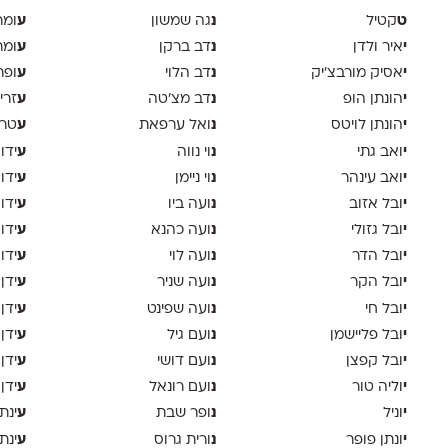
ט
נ
ע
קטיל
גה שמשון
ומר
י
נ
ע
איר ולדן
דב ברקן
ומר
י
נ
ע
אסיק מורבצ'יק
דב הלוי
ופר
י
נ
ע
הונתן הופ
דב מצ׳טה
זרי
י
נ
ע
הונתן לויטס
ואל ערפאת
טר
י
נ
ע
ואב גתי
וי נווה
ידו
י
נ
ע
ואב עינהר
וי ניימן
ידו
י
נ
ע
ובל אזוב
ועה ביו
ידו
י
נ
ע
ובל גזולי
ועה כהנא
ידו
י
נ
ע
ובל הדר
ועה לוי
ידו
י
נ
ע
ובל הקר
ועה שניר
ידן
י
נ
ע
ובל חי
ועה שפינט
ידן
י
נ
ע
ובל פליישמן
ועם גיל
ידן
י
נ
ע
ובל קפצן
ועם דושי
ידן
י
נ
ע
וליה טור
ועם רונאל
ידן
י
נ
ע
וניל
ופר שבת
ינת
י
נ
ע
ונתן פופר
ורית גרוס
ינת