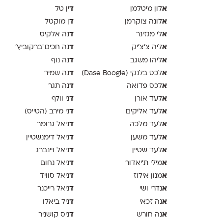
א
ד
לון מיטלמן
ין טל
א
ד
לונה צוקרמן
ן מוקטל
א
ד
לי מגזינר
נה אלקיס
א
ד
ליה צ׳צ׳יק
נה חכים־ברקוביץ׳
א
ד
ליהו משגב
נה נוף
א
ד
לכס בלנקי (Dase Boogie)
נה שמיר
א
ד
לכס פדואה
נה תגר
א
ד
לעד אורן
ני וולף
א
ד
לעד אליקים
ני מירב (הטייס)
א
ד
לעד מלכה
ניאל גרומר
א
ד
לעד משען
ניאל דימנשטיין
א
ד
לעד שטיין
ניאל ויינברג
א
ד
מילי ת׳יאדור
ניאל נחום
א
ד
מנון אילוז
ניאל סוויד
א
ד
נדרי ושי
ניאל רייכנר
א
ד
נה זכאי
ניל ביאלו
א
ד
נה חורש
ניס קושניר