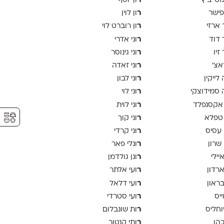
ר
 מטייביץ׳
ון יוסף
ר
פישר
ון לוין
ר
 ארזי
ון רוברט לוי
ר
 דוד
וני אדרי
ר
זיו
וני גינוסר
ר
אצ׳
וני זאדה
ר
לייקין
וני לבון
ר
סמידוצקי
וני לוי
ר
אקסנפלד
וני לוית
⚥︎
ר
טפלא
וני קוך
ר
 עסיס
וני קרדי
ר
 שרון
ונלי פאר
ר
יילי
ונן גולדמן
ר
ארדון
ועי אלתר
ר
בראון
ועי דלאל
ר
ייס
ועי סטרדי
ר
יוחליס
ות שונבלום
ר
כהן
ותי קנטור