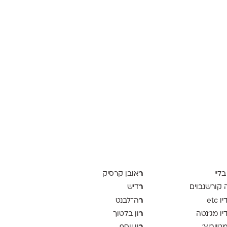
ר
בליי
אובן קרסיק
ר
ה קורשנבוים
דיש
ר
 etc
ה־לבנט
ר
יו מג'נטה
ון בלטוך