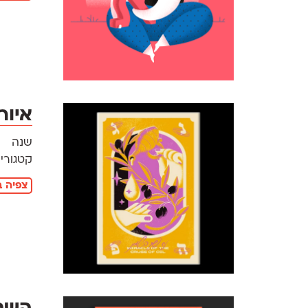
איור
שנה
קטגוריו
צפיה ב