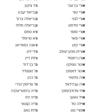
א
ג
ורי בן־צבי
׳ני ציקון
א
ג
ורי טור
בריאל יעבץ
א
ג
ורי לבני
בריאלה ברוך
א
ג
ורי מדמון
בריאלה מלול
א
ג
ורי סופר
יא טמם
א
ג
ורי פאר
יא טרפלר
א
ג
ורי קינן
יאנה גספריאן
א
ג
ורית מגיע־שולב
ילי לוין
א
ג
ורן רוזנסל
ילת דיין
א
ג
יגור טפיקין
ל בן־דוד
א
ג
יגור לוינסקי
ל זוננפלד
א
ג
יה טלשיר
ל כהן
א
ג
יה עבדלאל
ל פרימק־נג׳רי
א
ג
יזי פלודבינסקי
ליה ביסטריצקיה
א
ג
ייל טאוב
ליה לוז
א
ג
יילה טל
ליה קנטור
א
ג
ימרי גפן
לית גאון