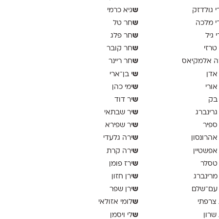
ש
י גולדזק
גיא כרמי
ש
י מלכה
חר טל
ש
י גיל
חר פלג
ש
 טרזי
חר קובר
ש
ה אלמקיאס
חר ריינר
ש
 אדן
י בן־ארי
ש
 אורי
ימי כהן
ש
 בק
יר דוד
ש
 גרינברג
יר שבתאי
ש
 ספיר
יר שפירא
ש
 אהרונסון
ירה גלעדי
ש
 אפשטיין
ירה קרת
ש
 טסלר
ירז פומן
ש
 מרינברג
ירן חזון
ש
 עם־שלם
ירן שפר
ש
 צרפתי
לומי אזולאי
ש
 שרון
לי ויסמן