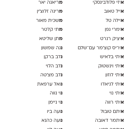
א
יזי פלודבינסקי
מ
ריאנה יאר
א
ייל טאוב
מ
רינה זלוצ׳ין
א
יילה טל
מ
שכית מאור
א
ימרי גפן
מ
תי קלטר
א
יציק רנרט
מ
תן שליטא
א
יריס קוצ׳מר עם־שלם
נ
גה שמשון
א
יתי בלאיש
נ
דב ברקן
א
יתי וינשטוק
נ
דב הלוי
א
יתי לוזון
נ
דב מצ׳טה
א
יתי לניאדו
נ
ואל ערפאת
א
יתי נוי
נ
וי נווה
א
יתי רווה
נ
וי ניימן
א
יתם טובול
נ
ועה ביו
א
יתמר דאובה
נ
ועה כהנא