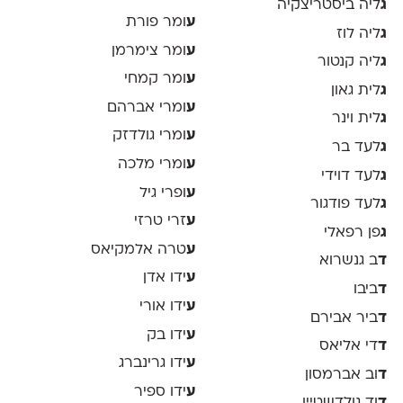
ג
ליה ביסטריצקיה
ע
ומר פורת
ג
ליה לוז
ע
ומר צימרמן
ג
ליה קנטור
ע
ומר קמחי
ג
לית גאון
ע
ומרי אברהם
ג
לית וינר
ע
ומרי גולדזק
ג
לעד בר
ע
ומרי מלכה
ג
לעד דוידי
ע
ופרי גיל
ג
לעד פודגור
ע
זרי טרזי
ג
פן רפאלי
ע
טרה אלמקיאס
ד
ב גנשרוא
ע
ידו אדן
ד
ביבו
ע
ידו אורי
ד
ביר אבירם
ע
ידו בק
ד
די אליאס
ע
ידו גרינברג
ד
וב אברמסון
ע
ידו ספיר