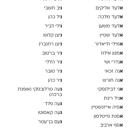
א
לעד אליקים
נ
יב תשבי
א
לעד מלכה
נ
יל כהן
א
לעד משען
נ
ילי דביר
א
לעד שטיין
נ
יצן קלוש
א
מילי ת׳יאדור
נ
יצן רוזנברג
א
מנון אילוז
נ
יר ברטוב
א
נדרי ושי
נ
יר הללי
א
נה זכאי
נ
יר טובר
א
נה חורש
נ
יר כהן
א
ני דבילנסקי
נ
עה טרלובסקי (אופנת
ברכה)
א
ניל רינת
נ
עה פלד
א
סיה אייזנשטיין
נ
עה קאסוטו
א
סנת פייטלסון
נ
עם בן־עטר
א
סף ארביב