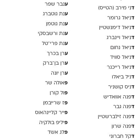
ע
נבר שפר
ד
ני מירב (הטייס)
ע
נת גוטברג
ד
ניאל גרומר
ע
נת גוטמן
ד
ניאל דימנשטיין
ע
נת ורשבסקי
ד
ניאל ויינברג
ע
נת פרי־טל
ד
ניאל נחום
ע
רן בכרך
ד
ניאל סוויד
ע
רן בן־ברק
ד
ניאל רייכנר
ע
רן יונה
ד
ניל ביאלו
פ
אולה שר
ד
ניס קושניר
פ
ול קורן
ד
פנה אוואדיש
פ
ז שרייבמן
ד
פנה גבר
פ
ייר קליינהאוס
ד
פנה זילברשטיין
פ
יליפ בולקיה
ד
פנה שרון
פ
לג אשד
ד
קל חברוני