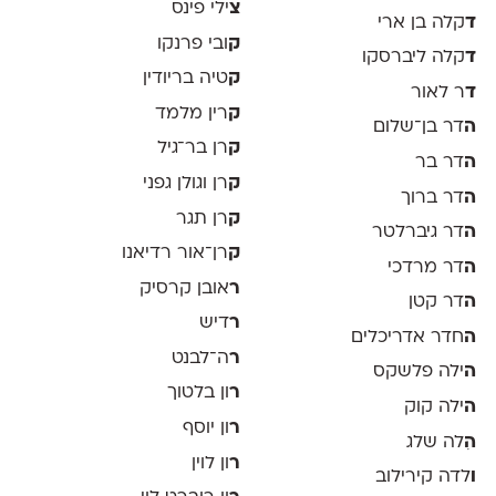
צ
ילי פינס
ד
קלה בן ארי
ק
ובי פרנקו
ד
קלה ליברסקו
ק
טיה בריודין
ד
ר לאור
ק
רין מלמד
ה
דר בן־שלום
ק
רן בר־גיל
ה
דר בר
ק
רן וגולן גפני
ה
דר ברוך
ק
רן תגר
ה
דר גיברלטר
ק
רן־אור רדיאנו
ה
דר מרדכי
ר
אובן קרסיק
ה
דר קטן
ר
דיש
ה
חדר אדריכלים
ר
ה־לבנט
ה
ילה פלשקס
ר
ון בלטוך
ה
ילה קוק
ר
ון יוסף
ה
ִלה שלג
ר
ון לוין
ו
לדה קירילוב