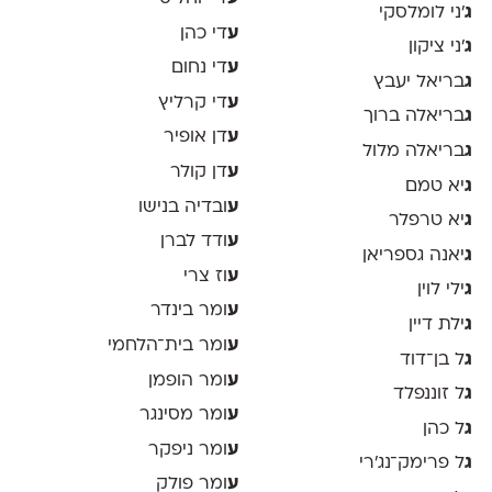
ג
׳ני לומלסקי
ע
די כהן
ג
׳ני ציקון
ע
די נחום
ג
בריאל יעבץ
ע
די קרליץ
ג
בריאלה ברוך
ע
דן אופיר
ג
בריאלה מלול
ע
דן קולר
ג
יא טמם
ע
ובדיה בנישו
ג
יא טרפלר
ע
ודד לברן
ג
יאנה גספריאן
ע
וז צרי
ג
ילי לוין
ע
ומר בינדר
ג
ילת דיין
ע
ומר בית־הלחמי
ג
ל בן־דוד
ע
ומר הופמן
ג
ל זוננפלד
ע
ומר מסינגר
ג
ל כהן
ע
ומר ניפקר
ג
ל פרימק־נג׳רי
ע
ומר פולק