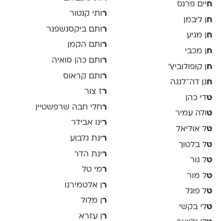
ח
יים פרנס
ר
ותי קנטור
ח
ן ליבמן
ר
ותם ביקסנשפנר
ח
ן מגיע
ר
ותם הקמן
ח
ן מכבי
ר
ותם כהן סואיה
ח
ן קופולוביץ'
ר
ותם קראוס
ח
נן דה־לנגה
ר
ז צור
ט
די כהן
ר
חלי חבה שרפשטיין
ט
ולה עמיר
ר
ינו אבידר
ט
ל אוליאל
ר
ינת גלבוע
ט
ל בלטוך
ר
ינת הדר
ט
ל גור
ר
מי טל
ט
ל מור
ר
ן אלטמירנו
ט
ל פוגל
ר
ן מלול
ט
לי בקשי
ר
ן עזרא