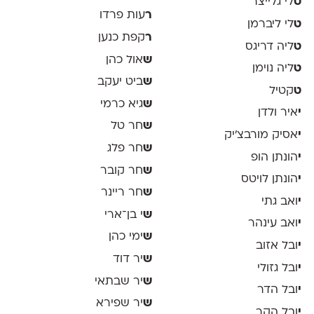
ט
לי גלייצר
ר
עות פרדו
ט
לי ליברמן
ר
קפת כנען
ט
ליה דריגס
ש
אול כהן
ט
ליה נוימן
ש
ביט יעקב
ט
קטיל
ש
גיא כרמי
י
איר ולדן
ש
חר טל
י
אסיק מורבצ'יק
ש
חר פלג
י
הונתן הופ
ש
חר קובר
י
הונתן לויטס
ש
חר ריינר
י
ואב גתי
ש
י בן־ארי
י
ואב עינהר
ש
ימי כהן
י
ובל אזוב
ש
יר דוד
י
ובל גזולי
ש
יר שבתאי
י
ובל הדר
ש
יר שפירא
י
ובל הקר