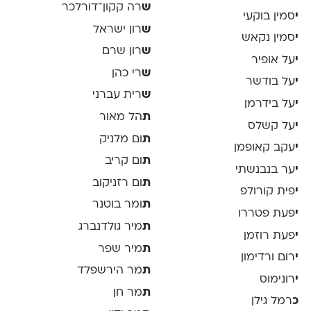
ש
רה קקון־דורלכר
י
סמין בוקעי
ש
רון ישראל
י
סמין נקאש
ש
רון שרם
י
על אופיר
ש
רי כהן
י
על בודשר
ש
רית עברני
י
על בידרמן
ת
הל מאור
י
על קשלס
ת
ום מלניק
י
עקב קאופמן
ת
ום קריב
י
ער בנבנשתי
ת
ום רזניקוב
י
פית קורולפ
ת
ומר בוטנר
י
פעת פטררו
ת
מיר גולדנברג
י
פעת רוזמן
ת
מיר שפר
י
רום ורדימון
ת
מר הירשפלד
י
רונימוס
ת
מר חן
כ
רמל גילן