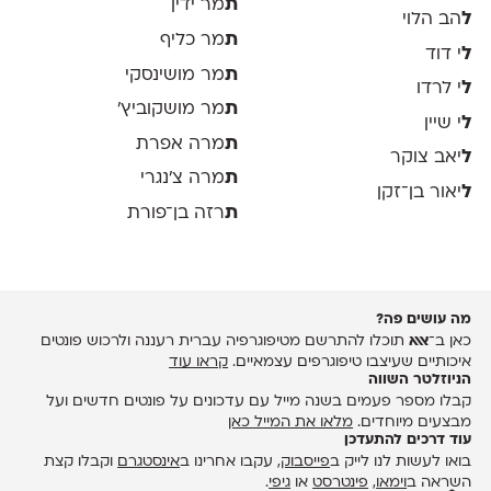
ת
מר ידין
ל
הב הלוי
ת
מר כליף
ל
י דוד
ת
מר מושינסקי
ל
י לרדו
ת
מר מושקוביץ'
ל
י שיין
ת
מרה אפרת
ל
יאב צוקר
ת
מרה צ׳נגרי
ל
יאור בן־זקן
ת
רזה בן־פורת
מה עושים פה?
כאן ב־
אאא
תוכלו להתרשם מטיפוגרפיה עברית רעננה ולרכוש פונטים
איכותיים שעיצבו טיפוגרפים עצמאיים.
קראו עוד
הניוזלטר השווה
קבלו מספר פעמים בשנה מייל עם עדכונים על פונטים חדשים ועל
מבצעים מיוחדים.
מלאו את המייל כאן
עוד דרכים להתעדכן
בואו לעשות לנו לייק ב
פייסבוק
, עקבו אחרינו ב
אינסטגרם
וקבלו קצת
השראה ב
וימאו
,
פינטרסט
או
גיפי
.