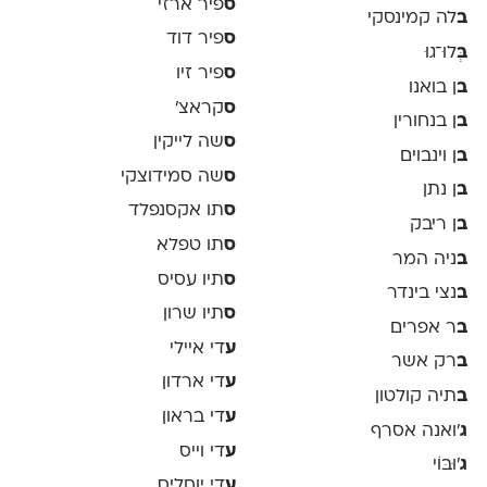
ס
פיר ארזי
ב
לה קמינסקי
ס
פיר דוד
ב
ְּלוּ־גוּ
ס
פיר זיו
ב
ן בואנו
ס
קראצ׳
ב
ן בנחורין
ס
שה לייקין
ב
ן וינבוים
ס
שה סמידוצקי
ב
ן נתן
ס
תו אקסנפלד
ב
ן ריבק
ס
תו טפלא
ב
ניה המר
ס
תיו עסיס
ב
נצי בינדר
ס
תיו שרון
ב
ר אפרים
ע
די איילי
ב
רק אשר
ע
די ארדון
ב
תיה קולטון
ע
די בראון
ג
'ואנה אסרף
ע
די וייס
ג
'וּבּוֹי
ע
די יוחליס