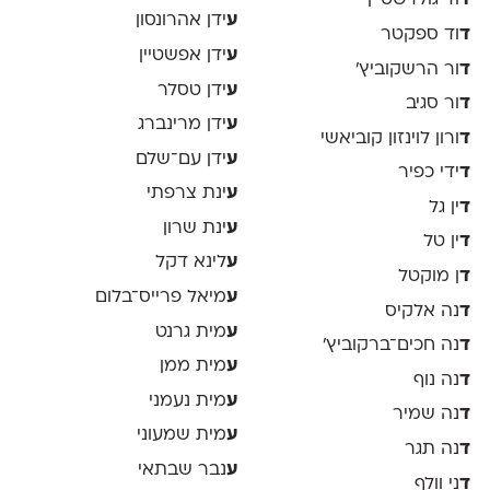
ד
וד גולדשטיין
ע
ידן אהרונסון
ד
וד ספקטר
ע
ידן אפשטיין
ד
ור הרשקוביץ׳
ע
ידן טסלר
ד
ור סגיב
ע
ידן מרינברג
ד
ורון לוינזון קוביאשי
ע
ידן עם־שלם
ד
ידי כפיר
ע
ינת צרפתי
ד
ין גל
ע
ינת שרון
ד
ין טל
ע
לינא דקל
ד
ן מוקטל
ע
מיאל פרייס־בלום
ד
נה אלקיס
ע
מית גרנט
ד
נה חכים־ברקוביץ׳
ע
מית ממן
ד
נה נוף
ע
מית נעמני
ד
נה שמיר
ע
מית שמעוני
ד
נה תגר
ע
נבר שבתאי
ד
ני וולף