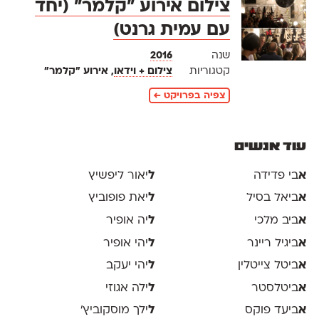
צילום אירוע "קלמר" (יחד
עם עמית גרנט)
שנה
2016
קטגוריות
צילום + וידאו
, אירוע "קלמר"
צפיה בפרויקט ←
עוד אנשים
א
בי פדידה
ל
יאור ליפשיץ
א
ביאל בסיל
ל
יאת פופוביץ
א
ביב מלכי
ל
יה אופיר
א
ביגיל ריינר
ל
יהי אופיר
א
ביטל צייטלין
ל
יהי יעקב
א
ביטלסטר
ל
ילה אגוזי
א
ביעד פוקס
ל
ילך מוסקוביץ'