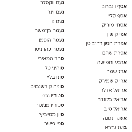
נ
עם ווקסלר
א
סף וינברום
נ
עם וינר
א
סף קליין
נ
עם נוי
א
סתי מוריק
נ
עמה בן־משה
א
פי קישון
נ
עמה הופמן
א
פרת חסון דה־בוטן
נ
עמה כהן־ניסן
א
פרת שהם
ס
הר המאירי
א
רבע וחמישה
ס
והיני טל
א
רז שמח
ס
וזן בליי
א
רי קושמירק
ס
וניה קורשנבוים
א
ריאל אדלר
ס
טודיו etc
א
ריאל בלונדר
ס
טודיו מג'נטה
א
ריאל טייב
ס
יון מטייביץ׳
א
שגר זמנה
ס
פי פישר
ב
ועז עזרא