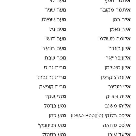
א
יתמר חפץ
נ
ועה לוי
א
יתמר מקובר
נ
ועה שניר
א
לה כהן
נ
ועה שפינט
א
לה נאמן
נ
ועם גיל
א
לומה משולמי
נ
ועם דושי
א
לון בונדר
נ
ועם רונאל
א
לון ברייאר
נ
ופר שבת
א
לון מיטלמן
נ
ורית גרוס
א
לונה צוקרמן
נ
ורית גרינברג
א
לי מגזינר
נ
ורית קוניאק
א
ליה צ׳צ׳יק
נ
טלי שקד
א
ליהו משגב
נ
טע בן־טל
א
לכס בלנקי (Dase Boogie)
נ
טע כהן
א
לכס פדואה
נ
טע רבינוביץ׳
א
לעד אורן
נ
טע רוזנטל