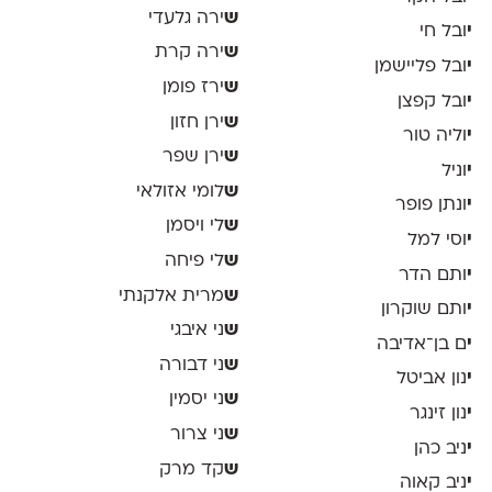
ש
ירה גלעדי
י
ובל חי
ש
ירה קרת
י
ובל פליישמן
ש
ירז פומן
י
ובל קפצן
ש
ירן חזון
י
וליה טור
ש
ירן שפר
י
וניל
ש
לומי אזולאי
י
ונתן פופר
ש
לי ויסמן
י
וסי למל
ש
לי פיחה
י
ותם הדר
ש
מרית אלקנתי
י
ותם שוקרון
ש
ני איבגי
י
ם בן־אדיבה
ש
ני דבורה
י
נון אביטל
ש
ני יסמין
י
נון זינגר
ש
ני צרור
י
ניב כהן
ש
קד מרק
י
ניב קאוה