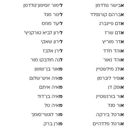
א
בישר גולדמן
ל
ימור יוסיפון־גולדמן
א
ברהם קורנפלד
ל
ינור מגל
א
דם פיינברג
ל
יעד מוזס
א
דם שרז
ל
ירון לביא טורקניץ׳
א
דר מוריץ
ל
ירון שאקי
א
והד חדד
ל
ירן אלבז
א
והד נאור
ל
נה חודבקו מור
א
ולג מילשטיין
מ
אור בן־שושן
א
ופיר ליברמן
מ
איה איש־שלום
א
ופק דן
מ
איה איתם
א
ור בורנשטיין
מ
איה בן־דוד
א
ור סגל
מ
איה טל
א
ורטל בירקה
מ
ור לוגשי־סומך
א
ורטל פלדהיים
מ
ורן ברק