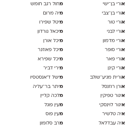
א
ורי בן־ישי
מ
חול רגב חומש
א
ורי בן־צבי
מ
יה מרום
א
ורי טור
מ
יטל שפירו
א
ורי לבני
מ
יכאל גורדון
א
ורי מדמון
מ
יכל אורן
א
ורי סופר
מ
יכל פאוזנר
א
ורי פאר
מ
יכל שפירא
א
ורי קינן
מ
ירי דביר
א
ורית מגיע־שולב
מ
ישל ד׳אנסטסיו
א
ורן רוזנסל
מ
יתר בר־עליה
א
יגור טפיקין
מ
לכה קליין
א
יגור לוינסקי
מ
עין פוגל
א
יה טלשיר
מ
עין פוס
א
יה עבדלאל
מ
רב סלומון