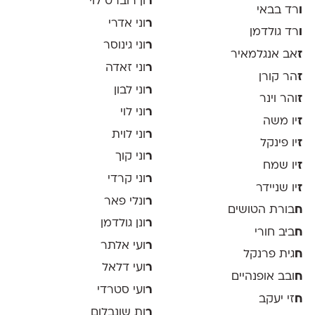
ר
ון רוברט לוי
ו
רד בבאי
ר
וני אדרי
ו
רד גולדמן
ר
וני גינוסר
ז
אב אנגלמאיר
ר
וני זאדה
ז
הר קורן
ר
וני לבון
ז
והר וינר
ר
וני לוי
ז
יו משה
ר
וני לוית
ז
יו פינקל
ר
וני קוך
ז
יו שמח
ר
וני קרדי
ז
יו שניידר
ר
ונלי פאר
ח
בורת הטושים
ר
ונן גולדמן
ח
ביב חורי
ר
ועי אלתר
ח
גית פרנקל
ר
ועי דלאל
ח
ובב אופנהיים
ר
ועי סטרדי
ח
זי יעקב
ר
ות שונבלום