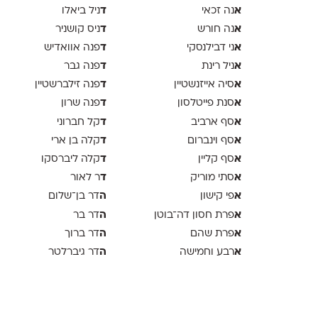
א
ד
נה זכאי
ניל ביאלו
א
ד
נה חורש
ניס קושניר
א
ד
ני דבילנסקי
פנה אוואדיש
א
ד
ניל רינת
פנה גבר
א
ד
סיה אייזנשטיין
פנה זילברשטיין
א
ד
סנת פייטלסון
פנה שרון
א
ד
סף ארביב
קל חברוני
א
ד
סף וינברום
קלה בן ארי
א
ד
סף קליין
קלה ליברסקו
א
ד
סתי מוריק
ר לאור
א
ה
פי קישון
דר בן־שלום
א
ה
פרת חסון דה־בוטן
דר בר
א
ה
פרת שהם
דר ברוך
א
ה
רבע וחמישה
דר גיברלטר