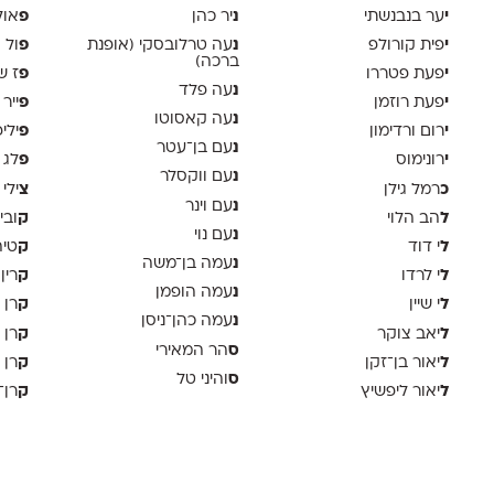
י
נ
פ
ער בנבנשתי
יר כהן
אול
י
נ
פ
פית קורולפ
עה טרלובסקי (אופנת
ול 
ברכה)
י
פ
פעת פטררו
ז ש
נ
עה פלד
י
פ
פעת רוזמן
ייר
נ
עה קאסוטו
י
פ
רום ורדימון
ילי
נ
עם בן־עטר
י
פ
רונימוס
לג 
נ
עם ווקסלר
כ
צ
רמל גילן
ילי 
נ
עם וינר
ל
ק
הב הלוי
ובי
נ
עם נוי
ל
ק
י דוד
טיה
נ
עמה בן־משה
ל
ק
י לרדו
רין
נ
עמה הופמן
ל
ק
י שיין
רן 
נ
עמה כהן־ניסן
ל
ק
יאב צוקר
רן 
ס
הר המאירי
ל
ק
יאור בן־זקן
רן 
ס
והיני טל
ל
ק
יאור ליפשיץ
רן־