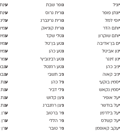
י
נ
ע
וניל
ופר שבת
ינת
י
נ
ע
ונתן פופר
ורית גרוס
ינת
י
נ
ע
וסי למל
ורית גרינברג
לינ
י
נ
ע
ותם הדר
ורית קוניאק
מיא
י
נ
ע
ותם שוקרון
טלי שקד
מית
י
נ
ע
ם בן־אדיבה
טע בן־טל
מית
י
נ
ע
נון אביטל
טע כהן
מית
י
נ
ע
נון זינגר
טע רבינוביץ׳
מרי
י
נ
ע
ניב כהן
טע רוזנטל
נבר
י
נ
ע
ניב קאוה
יב תשבי
נבר
י
נ
ע
סמין בוקעי
יל כהן
נת 
י
נ
ע
סמין נקאש
ילי דביר
נת 
י
נ
ע
על אופיר
יצן קלוש
נת 
י
נ
ע
על בודשר
יצן רוזנברג
נת 
י
נ
ע
על בידרמן
יר ברטוב
רן 
י
נ
ע
על קשלס
יר הללי
רן 
י
נ
ע
עקב קאופמן
יר טובר
רן י