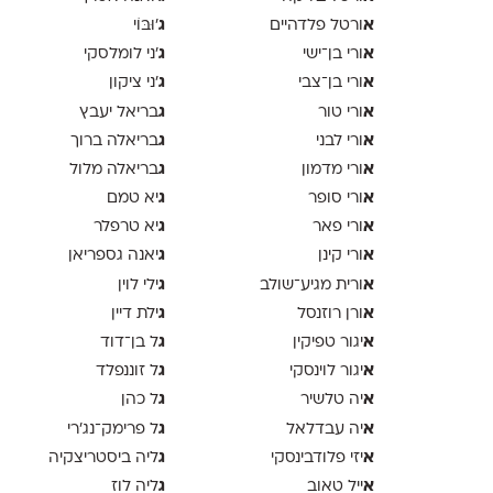
א
ג
ורטל פלדהיים
'וּבּוֹי
א
ג
ורי בן־ישי
׳ני לומלסקי
א
ג
ורי בן־צבי
׳ני ציקון
א
ג
ורי טור
בריאל יעבץ
א
ג
ורי לבני
בריאלה ברוך
א
ג
ורי מדמון
בריאלה מלול
א
ג
ורי סופר
יא טמם
א
ג
ורי פאר
יא טרפלר
א
ג
ורי קינן
יאנה גספריאן
א
ג
ורית מגיע־שולב
ילי לוין
א
ג
ורן רוזנסל
ילת דיין
א
ג
יגור טפיקין
ל בן־דוד
א
ג
יגור לוינסקי
ל זוננפלד
א
ג
יה טלשיר
ל כהן
א
ג
יה עבדלאל
ל פרימק־נג׳רי
א
ג
יזי פלודבינסקי
ליה ביסטריצקיה
א
ג
ייל טאוב
ליה לוז