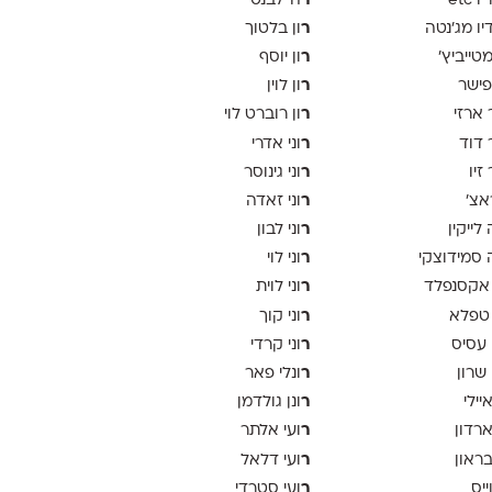
ר
 etc
ה־לבנט
ר
יו מג'נטה
ון בלטוך
ר
 מטייביץ׳
ון יוסף
ר
פישר
ון לוין
ר
 ארזי
ון רוברט לוי
ר
 דוד
וני אדרי
ר
זיו
וני גינוסר
ר
אצ׳
וני זאדה
ר
לייקין
וני לבון
ר
סמידוצקי
וני לוי
ר
אקסנפלד
וני לוית
ר
טפלא
וני קוך
ר
 עסיס
וני קרדי
ר
 שרון
ונלי פאר
ר
יילי
ונן גולדמן
ר
ארדון
ועי אלתר
ר
בראון
ועי דלאל
ר
ייס
ועי סטרדי