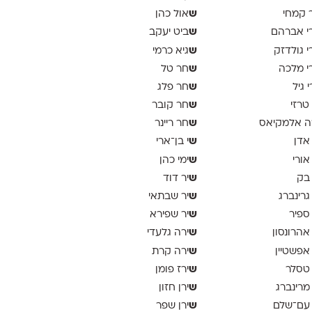
ש
 קמחי
אול כהן
ש
י אברהם
ביט יעקב
ש
י גולדזק
גיא כרמי
ש
י מלכה
חר טל
ש
י גיל
חר פלג
ש
 טרזי
חר קובר
ש
ה אלמקיאס
חר ריינר
ש
 אדן
י בן־ארי
ש
 אורי
ימי כהן
ש
 בק
יר דוד
ש
 גרינברג
יר שבתאי
ש
 ספיר
יר שפירא
ש
 אהרונסון
ירה גלעדי
ש
 אפשטיין
ירה קרת
ש
 טסלר
ירז פומן
ש
 מרינברג
ירן חזון
ש
 עם־שלם
ירן שפר