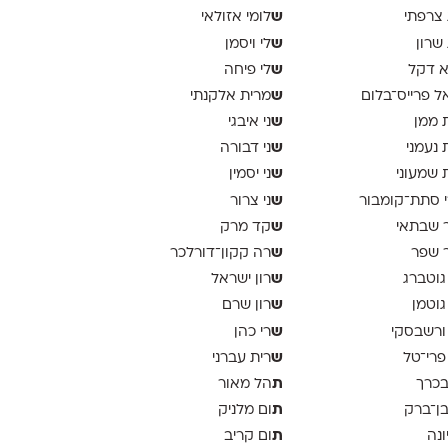
ש
 צרפתי
לומי אזולאי
ש
 שרון
לי ויסמן
ש
א דקל
לי פיחה
ש
ל פרייס־בלום
מרית אלקנתי
ש
 ממן
ני איבגי
ש
 נעמני
ני דבורה
ש
 שמעוני
ני יסמין
ש
 סתת־קומבור
ני צרור
ש
 שבתאי
קד מרק
ש
 שפר
רה קקון־דורלכר
ש
גוטברג
רון ישראל
ש
גוטמן
רון שרם
ש
ורשבסקי
רי כהן
ש
פרי־טל
רית עברני
ת
בכרך
הל מאור
ת
בן־ברק
ום מלניק
ת
ונה
ום קריב