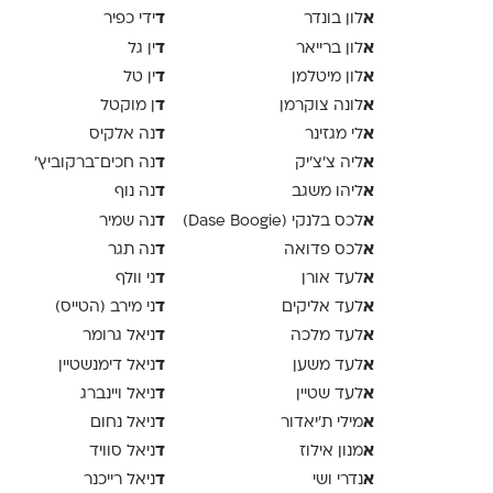
א
ד
לון בונדר
ידי כפיר
א
ד
לון ברייאר
ין גל
א
ד
לון מיטלמן
ין טל
א
ד
לונה צוקרמן
ן מוקטל
א
ד
לי מגזינר
נה אלקיס
א
ד
ליה צ׳צ׳יק
נה חכים־ברקוביץ׳
א
ד
ליהו משגב
נה נוף
א
ד
לכס בלנקי (Dase Boogie)
נה שמיר
א
ד
לכס פדואה
נה תגר
א
ד
לעד אורן
ני וולף
א
ד
לעד אליקים
ני מירב (הטייס)
א
ד
לעד מלכה
ניאל גרומר
א
ד
לעד משען
ניאל דימנשטיין
א
ד
לעד שטיין
ניאל ויינברג
א
ד
מילי ת׳יאדור
ניאל נחום
א
ד
מנון אילוז
ניאל סוויד
א
ד
נדרי ושי
ניאל רייכנר