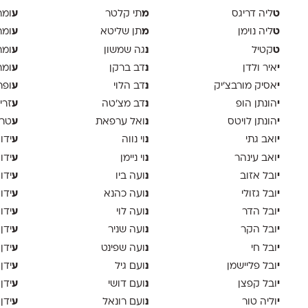
ט
מ
ע
ליה דריגס
תי קלטר
ומר
ט
מ
ע
ליה נוימן
תן שליטא
ומר
ט
נ
ע
קטיל
גה שמשון
ומר
י
נ
ע
איר ולדן
דב ברקן
ומר
י
נ
ע
אסיק מורבצ'יק
דב הלוי
ופר
י
נ
ע
הונתן הופ
דב מצ׳טה
זרי
י
נ
ע
הונתן לויטס
ואל ערפאת
טר
י
נ
ע
ואב גתי
וי נווה
ידו
י
נ
ע
ואב עינהר
וי ניימן
ידו
י
נ
ע
ובל אזוב
ועה ביו
ידו
י
נ
ע
ובל גזולי
ועה כהנא
ידו
י
נ
ע
ובל הדר
ועה לוי
ידו
י
נ
ע
ובל הקר
ועה שניר
ידן
י
נ
ע
ובל חי
ועה שפינט
ידן
י
נ
ע
ובל פליישמן
ועם גיל
ידן
י
נ
ע
ובל קפצן
ועם דושי
ידן
י
נ
ע
וליה טור
ועם רונאל
ידן