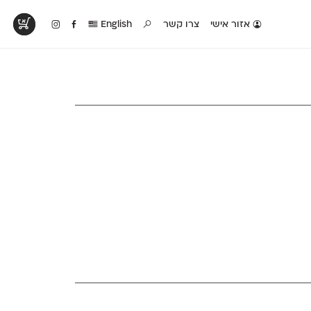
אזור אישי
צרו קשר
English
טים בפעולה
קטלוג להדפסה
טבלת השוואה
לראות עיצובים
לאלו שאוהבים לבחון
טבלה עם כל המאפיינים
פים שנעשו עם
פונטים על־גבי דף A4
של הפונטים שלנו זה
ונטים שלנו
לבן מולבן
לצד זה