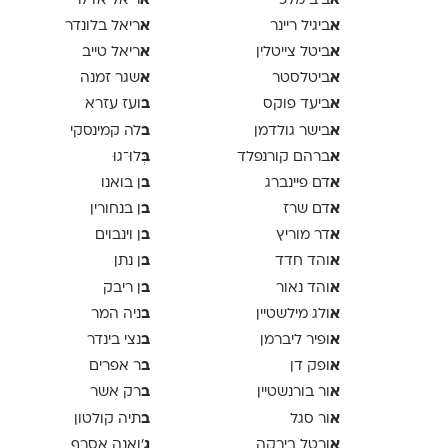
א
א
ביב מלכי
ריאל אדלר
א
א
ביגיל ריינר
ריאל בלונדר
א
א
ביטל צייטלין
ריאל טייב
א
א
ביטלסטר
שגר זמנה
א
ב
ביעד פוקס
ועז עזרא
א
ב
בישר גולדמן
לה קמינסקי
א
ב
ברהם קורנפלד
ְּלוּ־גוּ
א
ב
דם פיינברג
ן בואנו
א
ב
דם שרז
ן בנחורין
א
ב
דר מוריץ
ן וינבוים
א
ב
והד חדד
ן נתן
א
ב
והד נאור
ן ריבק
א
ב
ולג מילשטיין
ניה המר
א
ב
ופיר ליברמן
נצי בינדר
א
ב
ופק דן
ר אפרים
א
ב
ור בורנשטיין
רק אשר
א
ב
ור סגל
תיה קולטון
א
ג
ורטל בירקה
'ואנה אסרף