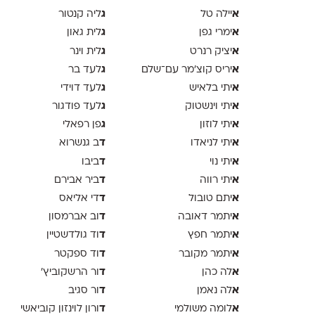
א
ג
יילה טל
ליה קנטור
א
ג
ימרי גפן
לית גאון
א
ג
יציק רנרט
לית וינר
א
ג
יריס קוצ׳מר עם־שלם
לעד בר
א
ג
יתי בלאיש
לעד דוידי
א
ג
יתי וינשטוק
לעד פודגור
א
ג
יתי לוזון
פן רפאלי
א
ד
יתי לניאדו
ב גנשרוא
א
ד
יתי נוי
ביבו
א
ד
יתי רווה
ביר אבירם
א
ד
יתם טובול
די אליאס
א
ד
יתמר דאובה
וב אברמסון
א
ד
יתמר חפץ
וד גולדשטיין
א
ד
יתמר מקובר
וד ספקטר
א
ד
לה כהן
ור הרשקוביץ׳
א
ד
לה נאמן
ור סגיב
א
ד
לומה משולמי
ורון לוינזון קוביאשי