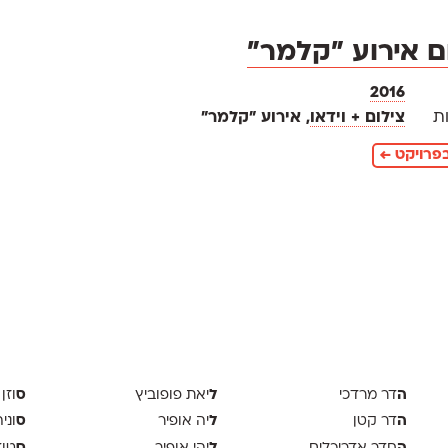
ם אירוע "קלמר"
2016
ת
צילום + וידאו
, אירוע "קלמר"
פרויקט ←
ה
ל
ס
דר מרדכי
יאת פופוביץ
וזן 
ה
ל
ס
דר קטן
יה אופיר
וני