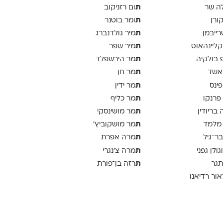
ת
ה שר
ום רזניקוב
ת
קורן
ומר בוטנר
ת
רייבמן
מיר גולדנברג
ת
 קליינהאוס
מיר שפר
ת
פ בולקיה
מר הירשפלד
ת
אשד
מר חן
ת
פינס
מר ידין
ת
 פרנקו
מר כליף
ת
 בריודין
מר מושינסקי
ת
 מלמד
מר מושקוביץ'
ת
בר־גיל
מרה אפרת
ת
וגולן גפני
מרה צ׳נגרי
ת
תגר
רזה בן־פורת
אור רדיאנו