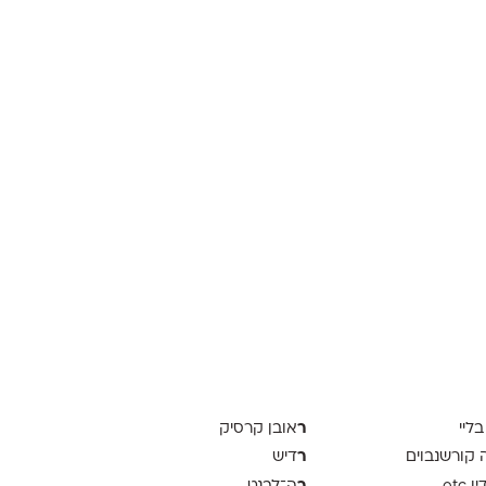
ר
בליי
אובן קרסיק
ר
ה קורשנבוים
דיש