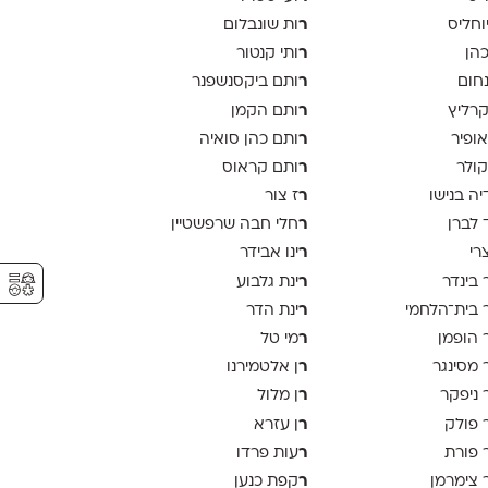
ר
יוחליס
ות שונבלום
ר
כהן
ותי קנטור
ר
נחום
ותם ביקסנשפנר
ר
קרליץ
ותם הקמן
ר
אופיר
ותם כהן סואיה
ר
קולר
ותם קראוס
ר
יה בנישו
ז צור
ר
 לברן
חלי חבה שרפשטיין
ר
צרי
ינו אבידר
⚥︎
ר
 בינדר
ינת גלבוע
ר
 בית־הלחמי
ינת הדר
ר
 הופמן
מי טל
ר
 מסינגר
ן אלטמירנו
ר
 ניפקר
ן מלול
ר
 פולק
ן עזרא
ר
 פורת
עות פרדו
ר
 צימרמן
קפת כנען