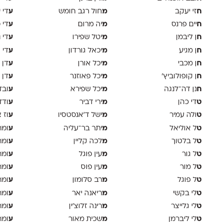
ח
מ
ע
זי יעקב
חול רגב חומש
די 
ח
מ
ע
יים פרנס
יה מרום
די 
ח
מ
ע
ן ליבמן
יטל שפירו
די 
ח
מ
ע
ן מגיע
יכאל גורדון
די 
ח
מ
ע
ן מכבי
יכל אורן
דן 
ח
מ
ע
ן קופולוביץ'
יכל פאוזנר
דן 
ח
מ
ע
נן דה־לנגה
יכל שפירא
ובד
ט
מ
ע
די כהן
ירי דביר
ודד
ט
מ
ע
ולה עמיר
ישל ד׳אנסטסיו
וז 
ט
מ
ע
ל אוליאל
יתר בר־עליה
ומר
ט
מ
ע
ל בלטוך
לכה קליין
ומר
ט
מ
ע
ל גור
עין פוגל
ומר
ט
מ
ע
ל מור
עין פוס
ומר
ט
מ
ע
ל פוגל
רב סלומון
ומר
ט
מ
ע
לי בקשי
ריאנה יאר
ומר
ט
מ
ע
לי גלייצר
רינה זלוצ׳ין
ומר
ט
מ
ע
לי ליברמן
שכית מאור
ומר