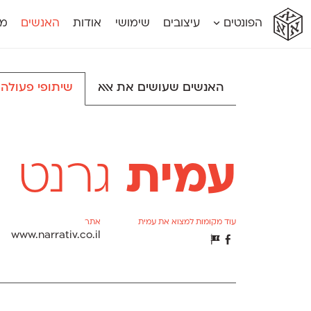
א
א
א
א
א
הפונטים
עיצובים
שימושי
אודות
האנשים
מג
א
אוונטה
אמביוולנטי קומפרסט
מוגרבי דיספל
אטלס
אמביוולנטי רחב
מוגרבי טקס
אינדקס
אנומליה
מכמורת
האנשים שעושים את אאא
שיתופי פעולה
אינדקס מונו
אסימון דו־לשוני
מכמורת מעו
אלמוני
אפק
מקומי
אלמוני צר
בר־לב
נוילנד
אמביוולנטי נורמל
גלוריה
סטנגה
אמביוולנטי צר
לוי
סינופסיס
עמית
גרנט
עוד מקומות למצוא את עמית
אתר
www.narrativ.co.il
Δ
Γ