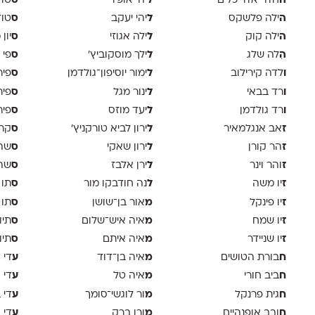
ה
ל
ס
חדר אדריכלים
יהי אופיר
טודיו
ה
ל
ס
ילה פלשקס
יהי יעקב
טוד
ה
ל
ס
ילה קוק
ילה אגוזי
יון
ה
ל
ס
ִלה שלג
ילך מוסקוביץ'
פי 
ו
ל
ס
לדה קירילוב
ימור יוסיפון־גולדמן
פיר
ו
ל
ס
רד בבאי
ינור מגל
פיר
ו
ל
ס
רד גולדמן
יעד מוזס
פיר 
ז
ל
ס
אב אנגלמאיר
ירון לביא טורקניץ׳
קר
ז
ל
ס
הר קורן
ירון שאקי
שה 
ז
ל
ס
והר וינר
ירן אלבז
שה 
ז
ל
ס
יו משה
נה חודבקו מור
תו 
ז
מ
ס
יו פינקל
אור בן־שושן
תו 
ז
מ
ס
יו שמח
איה איש־שלום
תיו
ז
מ
ס
יו שניידר
איה איתם
תיו
ח
מ
ע
בורת הטושים
איה בן־דוד
די א
ח
מ
ע
ביב חורי
איה טל
די 
ח
מ
ע
גית פרנקל
ור לוגשי־סומך
די 
ח
מ
ע
ובב אופנהיים
ורן ברק
די ו