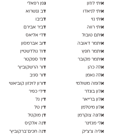
א
ג
יתי לוזון
פן רפאלי
א
ד
יתי לניאדו
ב גנשרוא
א
ד
יתי נוי
ביבו
א
ד
יתי רווה
ביר אבירם
א
ד
יתם טובול
די אליאס
א
ד
יתמר דאובה
וב אברמסון
א
ד
יתמר חפץ
וד גולדשטיין
א
ד
יתמר מקובר
וד ספקטר
א
ד
לה כהן
ור הרשקוביץ׳
א
ד
לה נאמן
ור סגיב
א
ד
לומה משולמי
ורון לוינזון קוביאשי
א
ד
לון בונדר
ידי כפיר
א
ד
לון ברייאר
ין גל
א
ד
לון מיטלמן
ין טל
א
ד
לונה צוקרמן
ן מוקטל
א
ד
לי מגזינר
נה אלקיס
א
ד
ליה צ׳צ׳יק
נה חכים־ברקוביץ׳