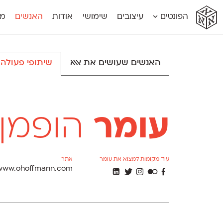
א
א
א
א
א
הפונטים
עיצובים
שימושי
אודות
האנשים
מג
א
אוונטה
אמביוולנטי קומפרסט
מוגרבי דיספל
אטלס
אמביוולנטי רחב
מוגרבי טקס
אינדקס
אנומליה
מכמורת
האנשים שעושים את אאא
שיתופי פעולה
אינדקס מונו
אסימון דו־לשוני
מכמורת מעו
אלמוני
אפק
מקומי
אלמוני צר
בר־לב
נוילנד
אמביוולנטי נורמל
גלוריה
סטנגה
אמביוולנטי צר
לוי
סינופסיס
עומר
הופמן
עוד מקומות למצוא את עומר
אתר
www.ohoffmann.com
ι
ξ
Θ
β
Γ