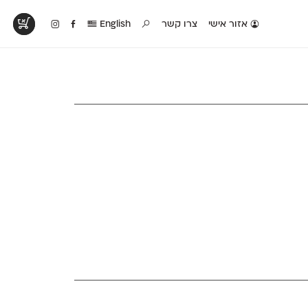
אזור אישי
צרו קשר
English
טים בפעולה
קטלוג להדפסה
טבלת השוואה
לראות עיצובים
לאלו שאוהבים לבחון
טבלה עם כל המאפיינים
פים שנעשו עם
פונטים על־גבי דף A4
של הפונטים שלנו זה
ונטים שלנו
לבן מולבן
לצד זה