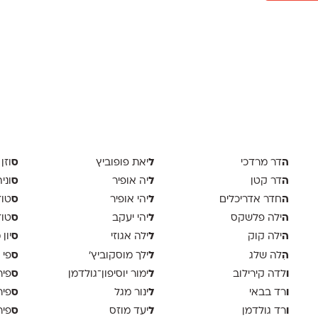
ה
ל
ס
דר מרדכי
יאת פופוביץ
וזן 
ה
ל
ס
דר קטן
יה אופיר
וני
ה
ל
ס
חדר אדריכלים
יהי אופיר
טודיו
ה
ל
ס
ילה פלשקס
יהי יעקב
טוד
ה
ל
ס
ילה קוק
ילה אגוזי
יון
ה
ל
ס
ִלה שלג
ילך מוסקוביץ'
פי 
ו
ל
ס
לדה קירילוב
ימור יוסיפון־גולדמן
פיר
ו
ל
ס
רד בבאי
ינור מגל
פיר
ו
ל
ס
רד גולדמן
יעד מוזס
פיר 