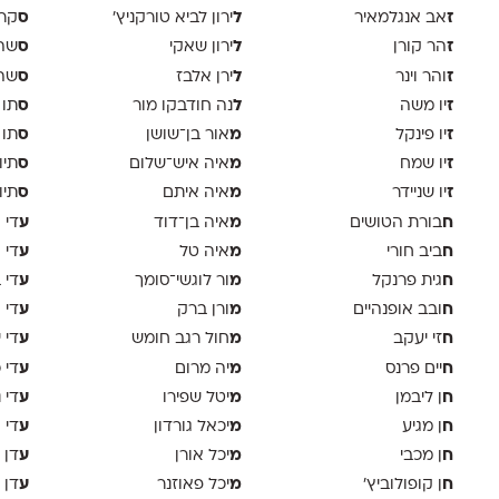
ז
ל
ס
אב אנגלמאיר
ירון לביא טורקניץ׳
קר
ז
ל
ס
הר קורן
ירון שאקי
שה 
ז
ל
ס
והר וינר
ירן אלבז
שה 
ז
ל
ס
יו משה
נה חודבקו מור
תו 
ז
מ
ס
יו פינקל
אור בן־שושן
תו 
ז
מ
ס
יו שמח
איה איש־שלום
תיו
ז
מ
ס
יו שניידר
איה איתם
תיו
ח
מ
ע
בורת הטושים
איה בן־דוד
די א
ח
מ
ע
ביב חורי
איה טל
די 
ח
מ
ע
גית פרנקל
ור לוגשי־סומך
די 
ח
מ
ע
ובב אופנהיים
ורן ברק
די ו
ח
מ
ע
זי יעקב
חול רגב חומש
די 
ח
מ
ע
יים פרנס
יה מרום
די 
ח
מ
ע
ן ליבמן
יטל שפירו
די 
ח
מ
ע
ן מגיע
יכאל גורדון
די 
ח
מ
ע
ן מכבי
יכל אורן
דן 
ח
מ
ע
ן קופולוביץ'
יכל פאוזנר
דן 