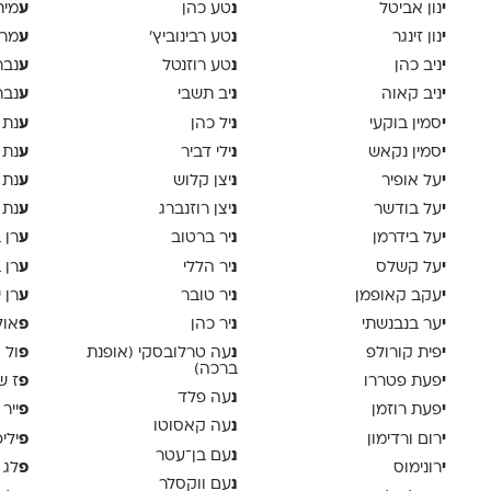
י
נ
ע
נון אביטל
טע כהן
מית
י
נ
ע
נון זינגר
טע רבינוביץ׳
מרי
י
נ
ע
ניב כהן
טע רוזנטל
נבר
י
נ
ע
ניב קאוה
יב תשבי
נבר
י
נ
ע
סמין בוקעי
יל כהן
נת 
י
נ
ע
סמין נקאש
ילי דביר
נת 
י
נ
ע
על אופיר
יצן קלוש
נת 
י
נ
ע
על בודשר
יצן רוזנברג
נת 
י
נ
ע
על בידרמן
יר ברטוב
רן 
י
נ
ע
על קשלס
יר הללי
רן 
י
נ
ע
עקב קאופמן
יר טובר
רן י
י
נ
פ
ער בנבנשתי
יר כהן
אול
י
נ
פ
פית קורולפ
עה טרלובסקי (אופנת
ול 
ברכה)
י
פ
פעת פטררו
ז ש
נ
עה פלד
י
פ
פעת רוזמן
ייר
נ
עה קאסוטו
י
פ
רום ורדימון
ילי
נ
עם בן־עטר
י
פ
רונימוס
לג 
נ
עם ווקסלר