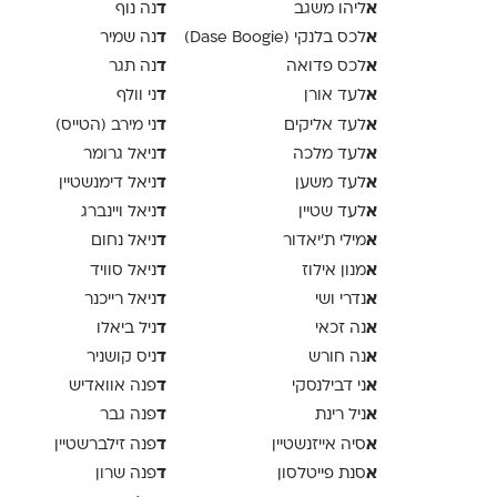
א
ד
ליהו משגב
נה נוף
א
ד
לכס בלנקי (Dase Boogie)
נה שמיר
א
ד
לכס פדואה
נה תגר
א
ד
לעד אורן
ני וולף
א
ד
לעד אליקים
ני מירב (הטייס)
א
ד
לעד מלכה
ניאל גרומר
א
ד
לעד משען
ניאל דימנשטיין
א
ד
לעד שטיין
ניאל ויינברג
א
ד
מילי ת׳יאדור
ניאל נחום
א
ד
מנון אילוז
ניאל סוויד
א
ד
נדרי ושי
ניאל רייכנר
א
ד
נה זכאי
ניל ביאלו
א
ד
נה חורש
ניס קושניר
א
ד
ני דבילנסקי
פנה אוואדיש
א
ד
ניל רינת
פנה גבר
א
ד
סיה אייזנשטיין
פנה זילברשטיין
א
ד
סנת פייטלסון
פנה שרון