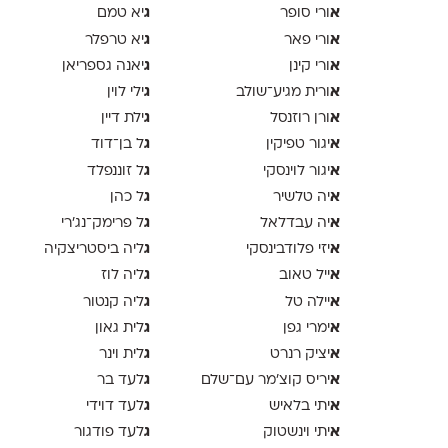
א
ג
ורי סופר
יא טמם
א
ג
ורי פאר
יא טרפלר
א
ג
ורי קינן
יאנה גספריאן
א
ג
ורית מגיע־שולב
ילי לוין
א
ג
ורן רוזנסל
ילת דיין
א
ג
יגור טפיקין
ל בן־דוד
א
ג
יגור לוינסקי
ל זוננפלד
א
ג
יה טלשיר
ל כהן
א
ג
יה עבדלאל
ל פרימק־נג׳רי
א
ג
יזי פלודבינסקי
ליה ביסטריצקיה
א
ג
ייל טאוב
ליה לוז
א
ג
יילה טל
ליה קנטור
א
ג
ימרי גפן
לית גאון
א
ג
יציק רנרט
לית וינר
א
ג
יריס קוצ׳מר עם־שלם
לעד בר
א
ג
יתי בלאיש
לעד דוידי
א
ג
יתי וינשטוק
לעד פודגור