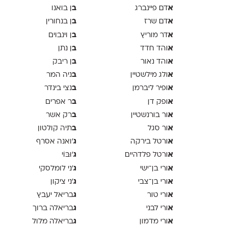
א
ב
דם פיינברג
ן בואנו
א
ב
דם שרז
ן בנחורין
א
ב
דר מוריץ
ן וינבוים
א
ב
והד חדד
ן נתן
א
ב
והד נאור
ן ריבק
א
ב
ולג מילשטיין
ניה המר
א
ב
ופיר ליברמן
נצי בינדר
א
ב
ופק דן
ר אפרים
א
ב
ור בורנשטיין
רק אשר
א
ב
ור סגל
תיה קולטון
א
ג
ורטל בירקה
'ואנה אסרף
א
ג
ורטל פלדהיים
'וּבּוֹי
א
ג
ורי בן־ישי
׳ני לומלסקי
א
ג
ורי בן־צבי
׳ני ציקון
א
ג
ורי טור
בריאל יעבץ
א
ג
ורי לבני
בריאלה ברוך
א
ג
ורי מדמון
בריאלה מלול