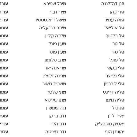
ח
מ
ע
נן דה־לנגה
יכל שפירא
ובד
ט
מ
ע
די כהן
ירי דביר
ודד
ט
מ
ע
ולה עמיר
ישל ד׳אנסטסיו
וז 
ט
מ
ע
ל אוליאל
יתר בר־עליה
ומר
ט
מ
ע
ל בלטוך
לכה קליין
ומר
ט
מ
ע
ל גור
עין פוגל
ומר
ט
מ
ע
ל מור
עין פוס
ומר
ט
מ
ע
ל פוגל
רב סלומון
ומר
ט
מ
ע
לי בקשי
ריאנה יאר
ומר
ט
מ
ע
לי גלייצר
רינה זלוצ׳ין
ומר
ט
מ
ע
לי ליברמן
שכית מאור
ומר
ט
מ
ע
ליה דריגס
תי קלטר
ומר
ט
מ
ע
ליה נוימן
תן שליטא
ומר
ט
נ
ע
קטיל
גה שמשון
ומר
י
נ
ע
איר ולדן
דב ברקן
ופר
י
נ
ע
אסיק מורבצ'יק
דב הלוי
זרי
י
נ
ע
הונתן הופ
דב מצ׳טה
טר