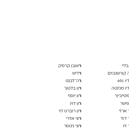
ר
בליי
אובן קרסיק
ר
ה קורשנבוים
דיש
ר
 etc
ה־לבנט
ר
יו מג'נטה
ון בלטוך
ר
 מטייביץ׳
ון יוסף
ר
פישר
ון לוין
ר
 ארזי
ון רוברט לוי
ר
 דוד
וני אדרי
ר
זיו
וני גינוסר