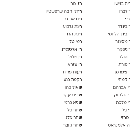
ר
יה בנישו
ז צור
ר
 לברן
חלי חבה שרפשטיין
ר
צרי
ינו אבידר
ר
 בינדר
ינת גלבוע
ר
 בית־הלחמי
ינת הדר
ר
 מסינגר
מי טל
ר
 ניפקר
ן אלטמירנו
ר
 פולק
ן מלול
ר
 פורת
ן עזרא
ר
 צימרמן
עות פרדו
ר
 קמחי
קפת כנען
ש
י אברהם
אול כהן
ש
י גולדזק
ביט יעקב
ש
י מלכה
גיא כרמי
ש
י גיל
חר טל
ש
 טרזי
חר פלג
ש
ה אלמקיאס
חר קובר