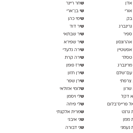
ש
 אדן
חר ריינר
ש
 אורי
י בן־ארי
ש
 בק
ימי כהן
ש
 גרינברג
יר דוד
ש
 ספיר
יר שבתאי
ש
 אהרונסון
יר שפירא
ש
 אפשטיין
ירה גלעדי
ש
 טסלר
ירה קרת
ש
 מרינברג
ירז פומן
ש
 עם־שלם
ירן חזון
ש
 צרפתי
ירן שפר
ש
 שרון
לומי אזולאי
ש
א דקל
לי ויסמן
ש
ל פרייס־בלום
לי פיחה
ש
 גרנט
מרית אלקנתי
ש
 ממן
ני איבגי
ש
 נעמני
ני דבורה