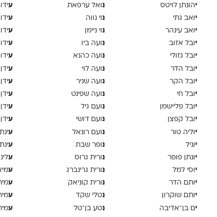
י
נ
ע
הונתן לויטס
ואל ערפאת
ידו
י
נ
ע
ואב גתי
וי נווה
ידו
י
נ
ע
ואב עינהר
וי ניימן
ידו
י
נ
ע
ובל אזוב
ועה ביו
ידו
י
נ
ע
ובל גזולי
ועה כהנא
ידו
י
נ
ע
ובל הדר
ועה לוי
ידן
י
נ
ע
ובל הקר
ועה שניר
ידן
י
נ
ע
ובל חי
ועה שפינט
ידן
י
נ
ע
ובל פליישמן
ועם גיל
ידן
י
נ
ע
ובל קפצן
ועם דושי
ידן
י
נ
ע
וליה טור
ועם רונאל
ינת
י
נ
ע
וניל
ופר שבת
ינת
י
נ
ע
ונתן פופר
ורית גרוס
לינ
י
נ
ע
וסי למל
ורית גרינברג
מיא
י
נ
ע
ותם הדר
ורית קוניאק
מית
י
נ
ע
ותם שוקרון
טלי שקד
מית
י
נ
ע
ם בן־אדיבה
טע בן־טל
מית