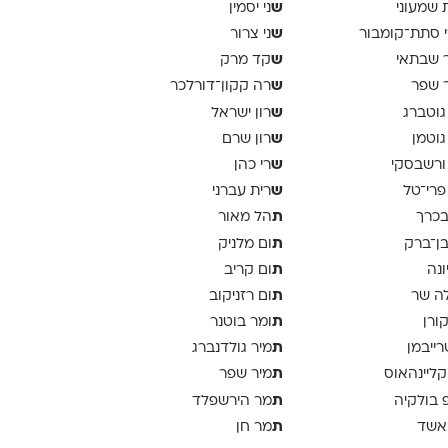
ש
 שמעוני
ני יסמין
ש
 סתת־קומבור
ני צרור
ש
 שבתאי
קד מרק
ש
 שפר
רה קקון־דורלכר
ש
גוטברג
רון ישראל
ש
גוטמן
רון שרם
ש
ורשבסקי
רי כהן
ש
פרי־טל
רית עברני
ת
בכרך
הל מאור
ת
בן־ברק
ום מלניק
ת
ונה
ום קריב
ת
ה שר
ום רזניקוב
ת
קורן
ומר בוטנר
ת
רייבמן
מיר גולדנברג
ת
 קליינהאוס
מיר שפר
ת
פ בולקיה
מר הירשפלד
ת
אשד
מר חן