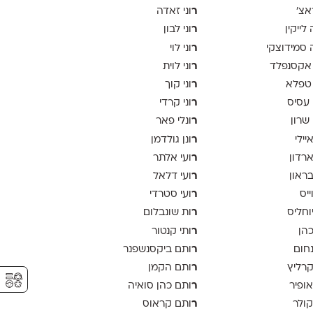
ר
אצ׳
וני זאדה
ר
לייקין
וני לבון
ר
סמידוצקי
וני לוי
ר
אקסנפלד
וני לוית
ר
טפלא
וני קוך
ר
 עסיס
וני קרדי
ר
 שרון
ונלי פאר
ר
יילי
ונן גולדמן
ר
ארדון
ועי אלתר
ר
בראון
ועי דלאל
ר
ייס
ועי סטרדי
ר
יוחליס
ות שונבלום
ר
כהן
ותי קנטור
ר
נחום
ותם ביקסנשפנר
ר
קרליץ
ותם הקמן
⚥︎
ר
אופיר
ותם כהן סואיה
ר
קולר
ותם קראוס