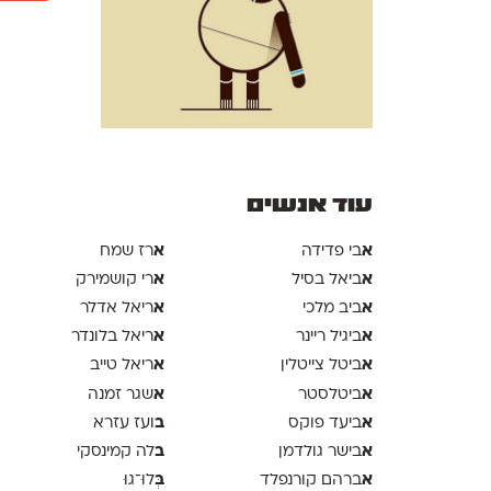
עוד אנשים
א
א
בי פדידה
רז שמח
א
א
ביאל בסיל
רי קושמירק
א
א
ביב מלכי
ריאל אדלר
א
א
ביגיל ריינר
ריאל בלונדר
א
א
ביטל צייטלין
ריאל טייב
א
א
ביטלסטר
שגר זמנה
א
ב
ביעד פוקס
ועז עזרא
א
ב
בישר גולדמן
לה קמינסקי
א
ב
ברהם קורנפלד
ְּלוּ־גוּ