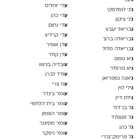
ע
די יוחליס
ג
׳ני לומלסקי
ע
די כהן
ג
׳ני ציקון
ע
די נחום
ג
בריאל יעבץ
ע
די קרליץ
ג
בריאלה ברוך
ע
דן אופיר
ג
בריאלה מלול
ע
דן קולר
ג
יא טמם
ע
ובדיה בנישו
ג
יא טרפלר
ע
ודד לברן
ג
יאנה גספריאן
ע
וז צרי
ג
ילי לוין
ע
ומר בינדר
ג
ילת דיין
ע
ומר בית־הלחמי
ג
ל בן־דוד
ע
ומר הופמן
ג
ל זוננפלד
ע
ומר מסינגר
ג
ל כהן
ע
ומר ניפקר
ג
ל פרימק־נג׳רי