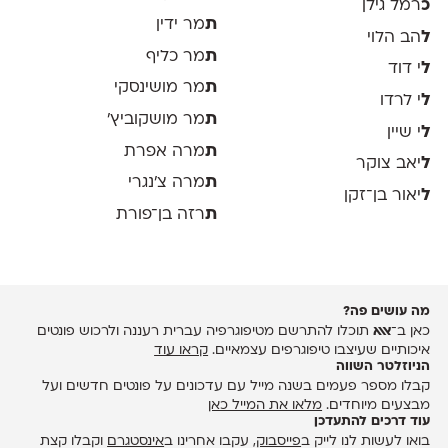
כ
רמל גילן
ת
מר ידין
ל
הב הלוי
ת
מר כליף
ל
י דוד
ת
מר מושינסקי
ל
י לרדו
ת
מר מושקוביץ'
ל
י שיין
ת
מרה אפרת
ל
יאב צוקר
ת
מרה צ׳נגרי
ל
יאור בן־זקן
ת
רזה בן־פורת
מה עושים פה?
כאן ב־
אאא
תוכלו להתרשם מטיפוגרפיה עברית רעננה ולרכוש פונטים
איכותיים שעיצבו טיפוגרפים עצמאיים.
קראו עוד
הניוזלטר השווה
קבלו מספר פעמים בשנה מייל עם עדכונים על פונטים חדשים ועל
מבצעים מיוחדים.
מלאו את המייל כאן
עוד דרכים להתעדכן
בואו לעשות לנו לייק ב
פייסבוק
, עקבו אחרינו ב
אינסטגרם
וקבלו קצת