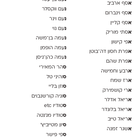
א
סף ארביב
נ
עם ווקסלר
א
סף וינברום
נ
עם וינר
א
סף קליין
נ
עם נוי
א
סתי מוריק
נ
עמה בן־משה
א
פי קישון
נ
עמה הופמן
א
פרת חסון דה־בוטן
נ
עמה כהן־ניסן
א
פרת שהם
ס
הר המאירי
א
רבע וחמישה
ס
והיני טל
א
רז שמח
ס
וזן בליי
א
רי קושמירק
ס
וניה קורשנבוים
א
ריאל אדלר
ס
טודיו etc
א
ריאל בלונדר
ס
טודיו מג'נטה
א
ריאל טייב
ס
יון מטייביץ׳
א
שגר זמנה
ס
פי פישר