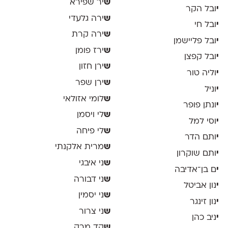
ש
יר שפירא
י
ובל הקר
ש
ירה גלעדי
י
ובל חי
ש
ירה קרת
י
ובל פליישמן
ש
ירז פומן
י
ובל קפצן
ש
ירן חזון
י
וליה טור
ש
ירן שפר
י
וניל
ש
לומי אזולאי
י
ונתן פופר
ש
לי ויסמן
י
וסי למל
ש
לי פיחה
י
ותם הדר
ש
מרית אלקנתי
י
ותם שוקרון
ש
ני איבגי
י
ם בן־אדיבה
ש
ני דבורה
י
נון אביטל
ש
ני יסמין
י
נון זינגר
ש
ני צרור
י
ניב כהן
ש
קד מרק