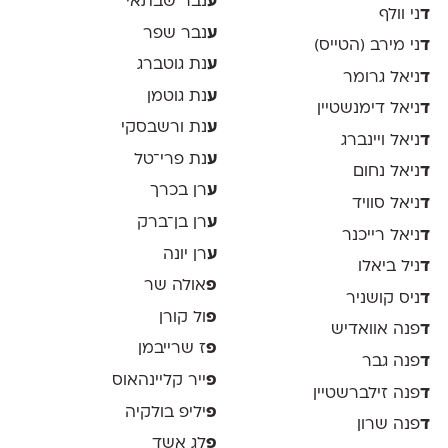
ע
נבר שבתאי
ד
ני וולף
ע
נבר שפר
ד
ני מירב (הטייס)
ע
נת גוטברג
ד
ניאל גרומר
ע
נת גוטמן
ד
ניאל דימנשטיין
ע
נת ורשבסקי
ד
ניאל ויינברג
ע
נת פרי־טל
ד
ניאל נחום
ע
רן בכרך
ד
ניאל סוויד
ע
רן בן־ברק
ד
ניאל רייכנר
ע
רן יונה
ד
ניל ביאלו
פ
אולה שר
ד
ניס קושניר
פ
ול קורן
ד
פנה אוואדיש
פ
ז שרייבמן
ד
פנה גבר
פ
ייר קליינהאוס
ד
פנה זילברשטיין
פ
יליפ בולקיה
ד
פנה שרון
פ
לג אשד