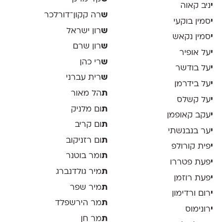
י
ניב קאוה
ש
רה קקון־דורלכר
י
סמין בוקעי
ש
רון ישראל
י
סמין נקאש
ש
רון שרם
י
על אופיר
ש
רי כהן
י
על בודשר
ש
רית עברני
י
על בידרמן
ת
הל מאור
י
על קשלס
ת
ום מלניק
י
עקב קאופמן
ת
ום קריב
י
ער בנבנשתי
ת
ום רזניקוב
י
פית קורולפ
ת
ומר בוטנר
י
פעת פטררו
ת
מיר גולדנברג
י
פעת רוזמן
ת
מיר שפר
י
רום ורדימון
ת
מר הירשפלד
י
רונימוס
ת
מר חן