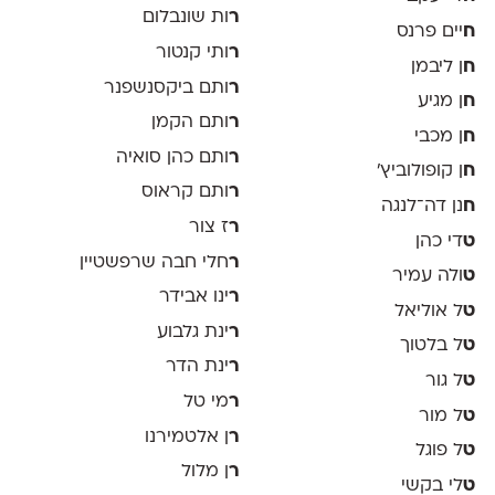
ר
ות שונבלום
ח
יים פרנס
ר
ותי קנטור
ח
ן ליבמן
ר
ותם ביקסנשפנר
ח
ן מגיע
ר
ותם הקמן
ח
ן מכבי
ר
ותם כהן סואיה
ח
ן קופולוביץ'
ר
ותם קראוס
ח
נן דה־לנגה
ר
ז צור
ט
די כהן
ר
חלי חבה שרפשטיין
ט
ולה עמיר
ר
ינו אבידר
ט
ל אוליאל
ר
ינת גלבוע
ט
ל בלטוך
ר
ינת הדר
ט
ל גור
ר
מי טל
ט
ל מור
ר
ן אלטמירנו
ט
ל פוגל
ר
ן מלול
ט
לי בקשי