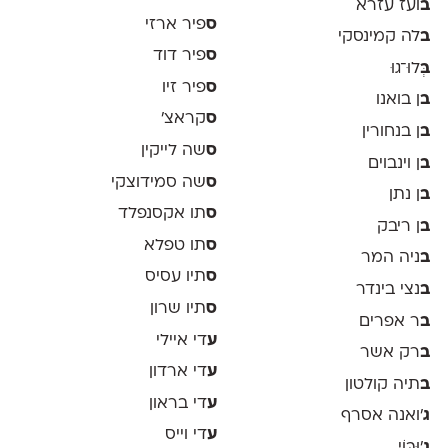
ב
ועז עזרא
ס
פיר ארזי
ב
לה קמינסקי
ס
פיר דוד
ב
ְּלוּ־גוּ
ס
פיר זיו
ב
ן בואנו
ס
קראצ׳
ב
ן בנחורין
ס
שה לייקין
ב
ן וינבוים
ס
שה סמידוצקי
ב
ן נתן
ס
תו אקסנפלד
ב
ן ריבק
ס
תו טפלא
ב
ניה המר
ס
תיו עסיס
ב
נצי בינדר
ס
תיו שרון
ב
ר אפרים
ע
די איילי
ב
רק אשר
ע
די ארדון
ב
תיה קולטון
ע
די בראון
ג
'ואנה אסרף
ע
די וייס
ג
'וּבּוֹי