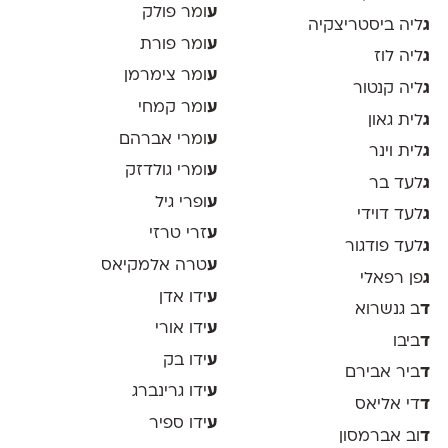
ע
ומר פולק
ג
ליה ביסטריצקיה
ע
ומר פורת
ג
ליה לוז
ע
ומר צימרמן
ג
ליה קנטור
ע
ומר קמחי
ג
לית גאון
ע
ומרי אברהם
ג
לית וינר
ע
ומרי גולדזק
ג
לעד בר
ע
ופרי גיל
ג
לעד דוידי
ע
זרי טרזי
ג
לעד פודגור
ע
טרה אלמקיאס
ג
פן רפאלי
ע
ידו אדן
ד
ב גנשרוא
ע
ידו אורי
ד
ביבו
ע
ידו בק
ד
ביר אבירם
ע
ידו גרינברג
ד
די אליאס
ע
ידו ספיר
ד
וב אברמסון