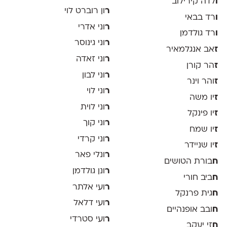
ו
לדה קירילוב
ר
ון רוברט לוי
ו
רד בבאי
ר
וני אדרי
ו
רד גולדמן
ר
וני גינוסר
ז
אב אנגלמאיר
ר
וני זאדה
ז
הר קורן
ר
וני לבון
ז
והר וינר
ר
וני לוי
ז
יו משה
ר
וני לוית
ז
יו פינקל
ר
וני קוך
ז
יו שמח
ר
וני קרדי
ז
יו שניידר
ר
ונלי פאר
ח
בורת הטושים
ר
ונן גולדמן
ח
ביב חורי
ר
ועי אלתר
ח
גית פרנקל
ר
ועי דלאל
ח
ובב אופנהיים
ר
ועי סטרדי
ח
זי יעקב