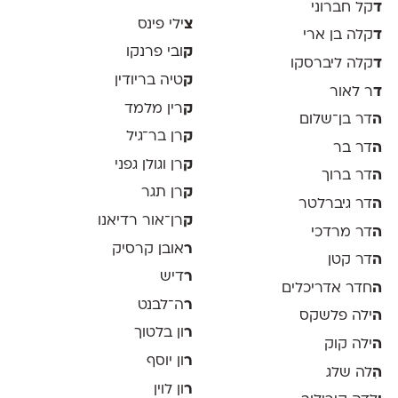
ד
קל חברוני
צ
ילי פינס
ד
קלה בן ארי
ק
ובי פרנקו
ד
קלה ליברסקו
ק
טיה בריודין
ד
ר לאור
ק
רין מלמד
ה
דר בן־שלום
ק
רן בר־גיל
ה
דר בר
ק
רן וגולן גפני
ה
דר ברוך
ק
רן תגר
ה
דר גיברלטר
ק
רן־אור רדיאנו
ה
דר מרדכי
ר
אובן קרסיק
ה
דר קטן
ר
דיש
ה
חדר אדריכלים
ר
ה־לבנט
ה
ילה פלשקס
ר
ון בלטוך
ה
ילה קוק
ר
ון יוסף
ה
ִלה שלג
ר
ון לוין