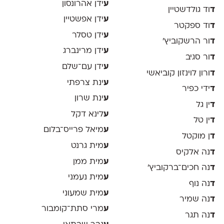
ע
ידן אהרונסון
ד
וד גולדשטיין
ע
ידן אפשטיין
ד
וד ספקטר
ע
ידן טסלר
ד
ור הרשקוביץ׳
ע
ידן מרינברג
ד
ור סגיב
ע
ידן עם־שלם
ד
ורון לוינזון קוביאשי
ע
ינת צרפתי
ד
ידי כפיר
ע
ינת שרון
ד
ין גל
ע
לינא דקל
ד
ין טל
ע
מיאל פרייס־בלום
ד
ן מוקטל
ע
מית גרנט
ד
נה אלקיס
ע
מית ממן
ד
נה חכים־ברקוביץ׳
ע
מית נעמני
ד
נה נוף
ע
מית שמעוני
ד
נה שמיר
ע
מרי סתת־קומבור
ד
נה תגר