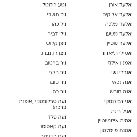
א
לעד אורן
נ
טע רוזנטל
א
לעד אליקים
נ
יב תשבי
א
לעד מלכה
נ
יל כהן
א
לעד משען
נ
ילי דביר
א
לעד שטיין
נ
יצן קלוש
א
מילי ת׳יאדור
נ
יצן רוזנברג
א
מנון אילוז
נ
יר ברטוב
א
נדרי ושי
נ
יר הללי
א
נה זכאי
נ
יר טובר
א
נה חורש
נ
יר כהן
א
ני דבילנסקי
נ
עה טרלובסקי (אופנת
ברכה)
א
ניל רינת
נ
עה פלד
א
סיה אייזנשטיין
נ
עה קאסוטו
א
סנת פייטלסון
נ
עם בן־עטר