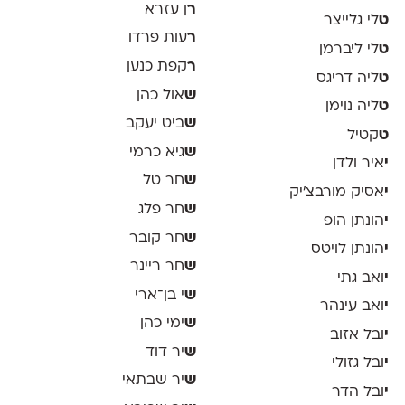
ר
ן עזרא
ט
לי גלייצר
ר
עות פרדו
ט
לי ליברמן
ר
קפת כנען
ט
ליה דריגס
ש
אול כהן
ט
ליה נוימן
ש
ביט יעקב
ט
קטיל
ש
גיא כרמי
י
איר ולדן
ש
חר טל
י
אסיק מורבצ'יק
ש
חר פלג
י
הונתן הופ
ש
חר קובר
י
הונתן לויטס
ש
חר ריינר
י
ואב גתי
ש
י בן־ארי
י
ואב עינהר
ש
ימי כהן
י
ובל אזוב
ש
יר דוד
י
ובל גזולי
ש
יר שבתאי
י
ובל הדר