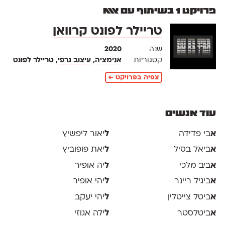
פרויקט 1 בשיתוף עם אאא
טריילר לפונט קרוואן
שנה
2020
קטגוריות
אנימציה
,
עיצוב גרפי
, טריילר לפונט
צפיה בפרויקט ←
עוד אנשים
א
בי פדידה
ל
יאור ליפשיץ
א
ביאל בסיל
ל
יאת פופוביץ
א
ביב מלכי
ל
יה אופיר
א
ביגיל ריינר
ל
יהי אופיר
א
ביטל צייטלין
ל
יהי יעקב
א
ביטלסטר
ל
ילה אגוזי