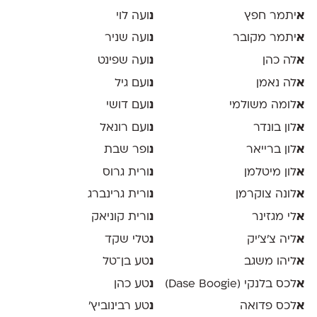
א
יתמר חפץ
נ
ועה לוי
א
יתמר מקובר
נ
ועה שניר
א
לה כהן
נ
ועה שפינט
א
לה נאמן
נ
ועם גיל
א
לומה משולמי
נ
ועם דושי
א
לון בונדר
נ
ועם רונאל
א
לון ברייאר
נ
ופר שבת
א
לון מיטלמן
נ
ורית גרוס
א
לונה צוקרמן
נ
ורית גרינברג
א
לי מגזינר
נ
ורית קוניאק
א
ליה צ׳צ׳יק
נ
טלי שקד
א
ליהו משגב
נ
טע בן־טל
א
לכס בלנקי (Dase Boogie)
נ
טע כהן
א
לכס פדואה
נ
טע רבינוביץ׳