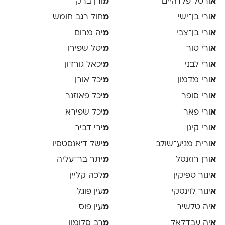
א
ורטל פלדהיים
מ
ורן ברק
א
ורי בן־ישי
מ
חול רגב חומש
א
ורי בן־צבי
מ
יה מרום
א
ורי טור
מ
יטל שפירו
א
ורי לבני
מ
יכאל גורדון
א
ורי מדמון
מ
יכל אורן
א
ורי סופר
מ
יכל פאוזנר
א
ורי פאר
מ
יכל שפירא
א
ורי קינן
מ
ירי דביר
א
ורית מגיע־שולב
מ
ישל ד׳אנסטסיו
א
ורן רוזנסל
מ
יתר בר־עליה
א
יגור טפיקין
מ
לכה קליין
א
יגור לוינסקי
מ
עין פוגל
א
יה טלשיר
מ
עין פוס
א
יה עבדלאל
מ
רב סלומון