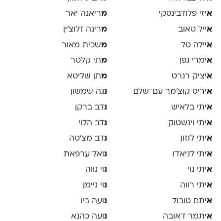
א
יזי פלודבינסקי
מ
ריאנה יאר
א
ייל טאוב
מ
רינה זלוצ׳ין
א
יילה טל
מ
שכית מאור
א
ימרי גפן
מ
תי קלטר
א
יציק רנרט
מ
תן שליטא
א
יריס קוצ׳מר עם־שלם
נ
גה שמשון
א
יתי בלאיש
נ
דב ברקן
א
יתי וינשטוק
נ
דב הלוי
א
יתי לוזון
נ
דב מצ׳טה
א
יתי לניאדו
נ
ואל ערפאת
א
יתי נוי
נ
וי נווה
א
יתי רווה
נ
וי ניימן
א
יתם טובול
נ
ועה ביו
א
יתמר דאובה
נ
ועה כהנא