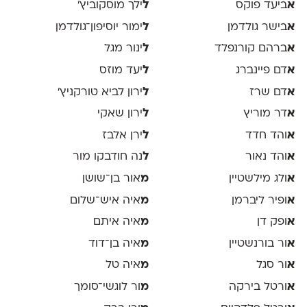
א
ביעד פוקס
ל
ילך מוסקוביץ'
א
בישר גולדמן
ל
ימור יוסיפון־גולדמן
א
ברהם קורנפלד
ל
ינור מגל
א
דם פיינברג
ל
יעד מוזס
א
דם שרז
ל
ירון לביא טורקניץ׳
א
דר מוריץ
ל
ירון שאקי
א
והד חדד
ל
ירן אלבז
א
והד נאור
ל
נה חודבקו מור
א
ולג מילשטיין
מ
אור בן־שושן
א
ופיר ליברמן
מ
איה איש־שלום
א
ופק דן
מ
איה איתם
א
ור בורנשטיין
מ
איה בן־דוד
א
ור סגל
מ
איה טל
א
ורטל בירקה
מ
ור לוגשי־סומך