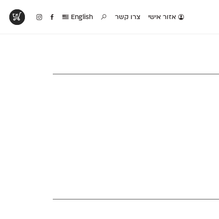
אזור אישי
צרו קשר
English
טים בפעולה
קטלוג להדפסה
טבלת השוואה
לראות עיצובים
לאלו שאוהבים לבחון
טבלה עם כל המאפיינים
פים שנעשו עם
פונטים על־גבי דף A4
של הפונטים שלנו זה
ונטים שלנו
לבן מולבן
לצד זה