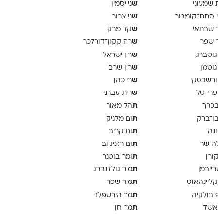
ש
 שמעוני
ני יסמין
ש
 סתת־קומבור
ני צרור
ש
 שבתאי
קד מרק
ש
 שפר
רה קקון־דורלכר
ש
גוטברג
רון ישראל
ש
גוטמן
רון שרם
ש
ורשבסקי
רי כהן
ש
פרי־טל
רית עברני
ת
בכרך
הל מאור
ת
בן־ברק
ום מלניק
ת
ונה
ום קריב
ת
ה שר
ום רזניקוב
ת
קורן
ומר בוטנר
ת
רייבמן
מיר גולדנברג
ת
 קליינהאוס
מיר שפר
ת
פ בולקיה
מר הירשפלד
ת
אשד
מר חן