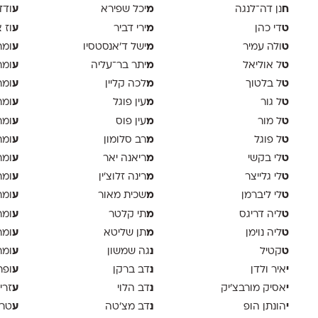
ח
מ
ע
נן דה־לנגה
יכל שפירא
ודד
ט
מ
ע
די כהן
ירי דביר
וז 
ט
מ
ע
ולה עמיר
ישל ד׳אנסטסיו
ומר
ט
מ
ע
ל אוליאל
יתר בר־עליה
ומר
ט
מ
ע
ל בלטוך
לכה קליין
ומר
ט
מ
ע
ל גור
עין פוגל
ומר
ט
מ
ע
ל מור
עין פוס
ומר
ט
מ
ע
ל פוגל
רב סלומון
ומר
ט
מ
ע
לי בקשי
ריאנה יאר
ומר
ט
מ
ע
לי גלייצר
רינה זלוצ׳ין
ומר
ט
מ
ע
לי ליברמן
שכית מאור
ומר
ט
מ
ע
ליה דריגס
תי קלטר
ומר
ט
מ
ע
ליה נוימן
תן שליטא
ומר
ט
נ
ע
קטיל
גה שמשון
ומר
י
נ
ע
איר ולדן
דב ברקן
ופר
י
נ
ע
אסיק מורבצ'יק
דב הלוי
זרי
י
נ
ע
הונתן הופ
דב מצ׳טה
טר