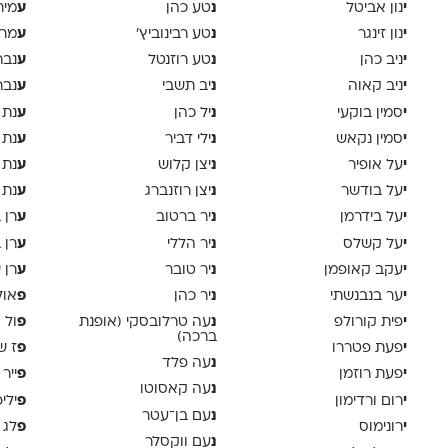
י
נ
ע
נון אביטל
טע כהן
מית
י
נ
ע
נון זינגר
טע רבינוביץ׳
מרי
י
נ
ע
ניב כהן
טע רוזנטל
נבר
י
נ
ע
ניב קאוה
יב תשבי
נבר
י
נ
ע
סמין בוקעי
יל כהן
נת 
י
נ
ע
סמין נקאש
ילי דביר
נת 
י
נ
ע
על אופיר
יצן קלוש
נת 
י
נ
ע
על בודשר
יצן רוזנברג
נת 
י
נ
ע
על בידרמן
יר ברטוב
רן 
י
נ
ע
על קשלס
יר הללי
רן 
י
נ
ע
עקב קאופמן
יר טובר
רן י
י
נ
פ
ער בנבנשתי
יר כהן
אול
י
נ
פ
פית קורולפ
עה טרלובסקי (אופנת
ול 
ברכה)
י
פ
פעת פטררו
ז ש
נ
עה פלד
י
פ
פעת רוזמן
ייר
נ
עה קאסוטו
י
פ
רום ורדימון
ילי
נ
עם בן־עטר
י
פ
רונימוס
לג 
נ
עם ווקסלר