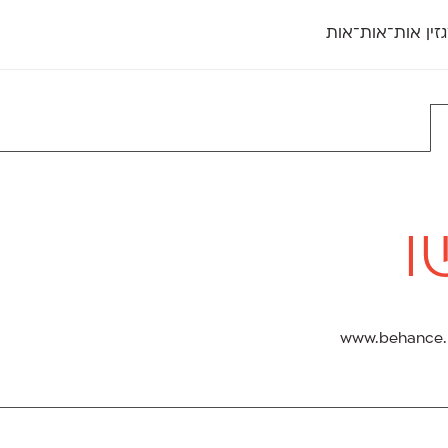
זין אות־אות־אות
חדש
חדש
יי
פלוני
קארמה
חדש
ט
פלוני יד
קדם סנס
פלוני מעוגל
קדם סריף
פונ
גל
פלוני צר
קרוואן
בואו 
מטרי
פעמון
שלוק
הפ
פריימריז
תעמולה
פרנק־רי
פרנק־רי צר
ו
www.behance.