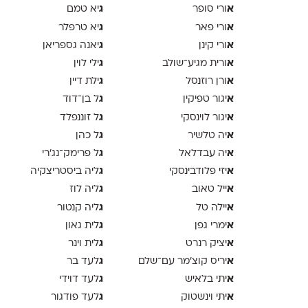
א
ג
ורי סופר
יא טמם
א
ג
ורי פאר
יא טרפלר
א
ג
ורי קינן
יאנה גספריאן
א
ג
ורית מגיע־שולב
ילי לוין
א
ג
ורן רוזנסל
ילת דיין
א
ג
יגור טפיקין
ל בן־דוד
א
ג
יגור לוינסקי
ל זוננפלד
א
ג
יה טלשיר
ל כהן
א
ג
יה עבדלאל
ל פרימק־נג׳רי
א
ג
יזי פלודבינסקי
ליה ביסטריצקיה
א
ג
ייל טאוב
ליה לוז
א
ג
יילה טל
ליה קנטור
א
ג
ימרי גפן
לית גאון
א
ג
יציק רנרט
לית וינר
א
ג
יריס קוצ׳מר עם־שלם
לעד בר
א
ג
יתי בלאיש
לעד דוידי
א
ג
יתי וינשטוק
לעד פודגור