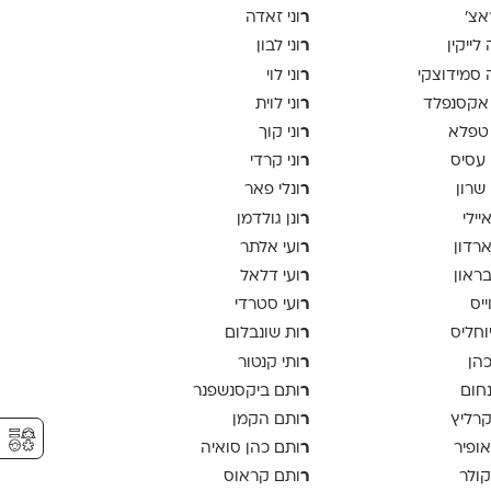
ר
אצ׳
וני זאדה
ר
לייקין
וני לבון
ר
סמידוצקי
וני לוי
ר
אקסנפלד
וני לוית
ר
טפלא
וני קוך
ר
 עסיס
וני קרדי
ר
 שרון
ונלי פאר
ר
יילי
ונן גולדמן
ר
ארדון
ועי אלתר
ר
בראון
ועי דלאל
ר
ייס
ועי סטרדי
ר
יוחליס
ות שונבלום
ר
כהן
ותי קנטור
ר
נחום
ותם ביקסנשפנר
ר
קרליץ
ותם הקמן
⚥︎
ר
אופיר
ותם כהן סואיה
ר
קולר
ותם קראוס