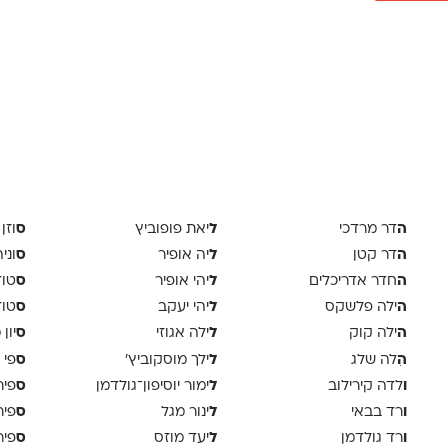
ה
ל
ס
דר מרדכי
יאת פופוביץ
וזן 
ה
ל
ס
דר קטן
יה אופיר
וני
ה
ל
ס
חדר אדריכלים
יהי אופיר
טודיו
ה
ל
ס
ילה פלשקס
יהי יעקב
טוד
ה
ל
ס
ילה קוק
ילה אגוזי
יון
ה
ל
ס
ִלה שלג
ילך מוסקוביץ'
פי 
ו
ל
ס
לדה קירילוב
ימור יוסיפון־גולדמן
פיר
ו
ל
ס
רד בבאי
ינור מגל
פיר
ו
ל
ס
רד גולדמן
יעד מוזס
פיר 