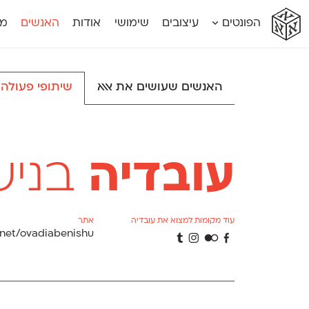
א
א
א
א
א
הפונטים
עיצובים
שימושי
אודות
האנשים
מג
א
אוונטה
אמביוולנטי קומפרסט
מוגרבי דיספל
אטלס
אמביוולנטי רחב
מוגרבי טקס
אינדקס
אנומליה
מכמורת
האנשים שעושים את אאא
שיתופי פעולה
אינדקס מונו
אסימון דו־לשוני
מכמורת מעו
אלמוני
אפק
מקומי
אלמוני צר
בר־לב
נוילנד
אמביוולנטי נורמל
גלוריה
סטנגה
אמביוולנטי צר
לוי
סינופסיס
עובדיה
בניש
עוד מקומות למצוא את עובדיה
אתר
net/ovadiabenishu
Τ
Θ
β
Γ