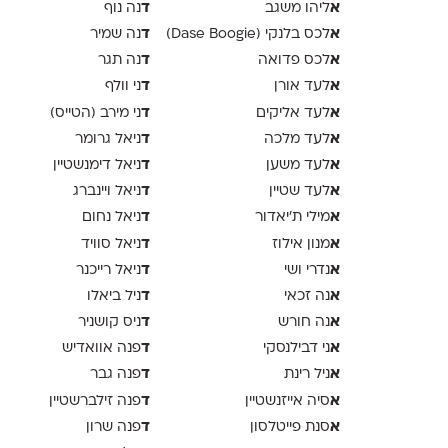
א
ד
ליהו משגב
נה נוף
א
ד
לכס בלנקי (Dase Boogie)
נה שמיר
א
ד
לכס פדואה
נה תגר
א
ד
לעד אורן
ני וולף
א
ד
לעד אליקים
ני מירב (הטייס)
א
ד
לעד מלכה
ניאל גרומר
א
ד
לעד משען
ניאל דימנשטיין
א
ד
לעד שטיין
ניאל ויינברג
א
ד
מילי ת׳יאדור
ניאל נחום
א
ד
מנון אילוז
ניאל סוויד
א
ד
נדרי ושי
ניאל רייכנר
א
ד
נה זכאי
ניל ביאלו
א
ד
נה חורש
ניס קושניר
א
ד
ני דבילנסקי
פנה אוואדיש
א
ד
ניל רינת
פנה גבר
א
ד
סיה אייזנשטיין
פנה זילברשטיין
א
ד
סנת פייטלסון
פנה שרון