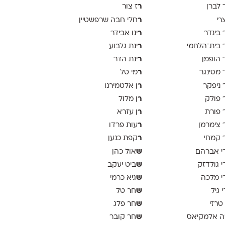
ר
 לברן
ז צור
ר
צרי
חלי חבה שרפשטיין
ר
 בינדר
ינו אבידר
ר
 בית־הלחמי
ינת גלבוע
ר
 הופמן
ינת הדר
ר
 מסינגר
מי טל
ר
 ניפקר
ן אלטמירנו
ר
 פולק
ן מלול
ר
 פורת
ן עזרא
ר
 צימרמן
עות פרדו
ר
 קמחי
קפת כנען
ש
י אברהם
אול כהן
ש
י גולדזק
ביט יעקב
ש
י מלכה
גיא כרמי
ש
י גיל
חר טל
ש
 טרזי
חר פלג
ש
ה אלמקיאס
חר קובר