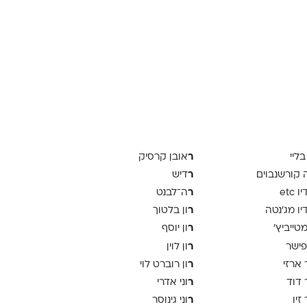
ר
בליי
אובן קרסיק
ר
ה קורשנבוים
דיש
ר
 etc
ה־לבנט
ר
יו מג'נטה
ון בלטוך
ר
 מטייביץ׳
ון יוסף
ר
פישר
ון לוין
ר
 ארזי
ון רוברט לוי
ר
 דוד
וני אדרי
ר
זיו
וני גינוסר