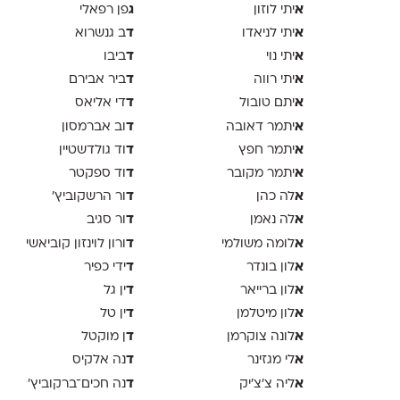
א
ג
יתי לוזון
פן רפאלי
א
ד
יתי לניאדו
ב גנשרוא
א
ד
יתי נוי
ביבו
א
ד
יתי רווה
ביר אבירם
א
ד
יתם טובול
די אליאס
א
ד
יתמר דאובה
וב אברמסון
א
ד
יתמר חפץ
וד גולדשטיין
א
ד
יתמר מקובר
וד ספקטר
א
ד
לה כהן
ור הרשקוביץ׳
א
ד
לה נאמן
ור סגיב
א
ד
לומה משולמי
ורון לוינזון קוביאשי
א
ד
לון בונדר
ידי כפיר
א
ד
לון ברייאר
ין גל
א
ד
לון מיטלמן
ין טל
א
ד
לונה צוקרמן
ן מוקטל
א
ד
לי מגזינר
נה אלקיס
א
ד
ליה צ׳צ׳יק
נה חכים־ברקוביץ׳