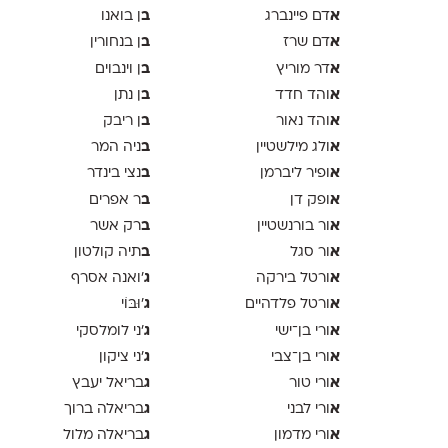
א
ב
דם פיינברג
ן בואנו
א
ב
דם שרז
ן בנחורין
א
ב
דר מוריץ
ן וינבוים
א
ב
והד חדד
ן נתן
א
ב
והד נאור
ן ריבק
א
ב
ולג מילשטיין
ניה המר
א
ב
ופיר ליברמן
נצי בינדר
א
ב
ופק דן
ר אפרים
א
ב
ור בורנשטיין
רק אשר
א
ב
ור סגל
תיה קולטון
א
ג
ורטל בירקה
'ואנה אסרף
א
ג
ורטל פלדהיים
'וּבּוֹי
א
ג
ורי בן־ישי
׳ני לומלסקי
א
ג
ורי בן־צבי
׳ני ציקון
א
ג
ורי טור
בריאל יעבץ
א
ג
ורי לבני
בריאלה ברוך
א
ג
ורי מדמון
בריאלה מלול