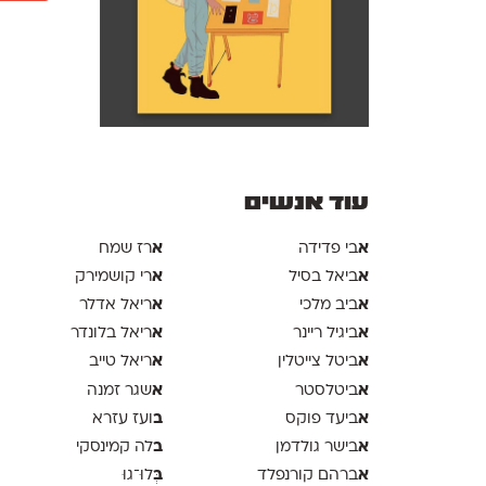
עוד אנשים
א
א
בי פדידה
רז שמח
א
א
ביאל בסיל
רי קושמירק
א
א
ביב מלכי
ריאל אדלר
א
א
ביגיל ריינר
ריאל בלונדר
א
א
ביטל צייטלין
ריאל טייב
א
א
ביטלסטר
שגר זמנה
א
ב
ביעד פוקס
ועז עזרא
א
ב
בישר גולדמן
לה קמינסקי
א
ב
ברהם קורנפלד
ְּלוּ־גוּ