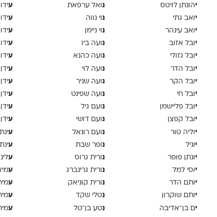
י
נ
ע
הונתן לויטס
ואל ערפאת
ידו
י
נ
ע
ואב גתי
וי נווה
ידו
י
נ
ע
ואב עינהר
וי ניימן
ידו
י
נ
ע
ובל אזוב
ועה ביו
ידו
י
נ
ע
ובל גזולי
ועה כהנא
ידו
י
נ
ע
ובל הדר
ועה לוי
ידן
י
נ
ע
ובל הקר
ועה שניר
ידן
י
נ
ע
ובל חי
ועה שפינט
ידן
י
נ
ע
ובל פליישמן
ועם גיל
ידן
י
נ
ע
ובל קפצן
ועם דושי
ידן
י
נ
ע
וליה טור
ועם רונאל
ינת
י
נ
ע
וניל
ופר שבת
ינת
י
נ
ע
ונתן פופר
ורית גרוס
לינ
י
נ
ע
וסי למל
ורית גרינברג
מיא
י
נ
ע
ותם הדר
ורית קוניאק
מית
י
נ
ע
ותם שוקרון
טלי שקד
מית
י
נ
ע
ם בן־אדיבה
טע בן־טל
מית