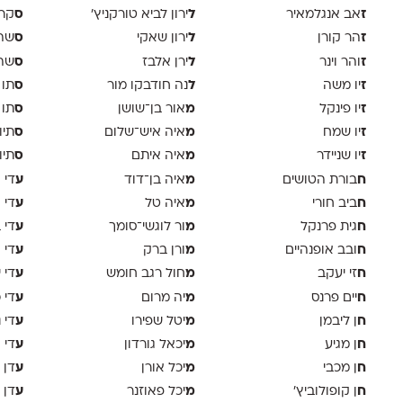
ז
ל
ס
אב אנגלמאיר
ירון לביא טורקניץ׳
קר
ז
ל
ס
הר קורן
ירון שאקי
שה 
ז
ל
ס
והר וינר
ירן אלבז
שה 
ז
ל
ס
יו משה
נה חודבקו מור
תו 
ז
מ
ס
יו פינקל
אור בן־שושן
תו 
ז
מ
ס
יו שמח
איה איש־שלום
תיו
ז
מ
ס
יו שניידר
איה איתם
תיו
ח
מ
ע
בורת הטושים
איה בן־דוד
די א
ח
מ
ע
ביב חורי
איה טל
די 
ח
מ
ע
גית פרנקל
ור לוגשי־סומך
די 
ח
מ
ע
ובב אופנהיים
ורן ברק
די ו
ח
מ
ע
זי יעקב
חול רגב חומש
די 
ח
מ
ע
יים פרנס
יה מרום
די 
ח
מ
ע
ן ליבמן
יטל שפירו
די 
ח
מ
ע
ן מגיע
יכאל גורדון
די 
ח
מ
ע
ן מכבי
יכל אורן
דן 
ח
מ
ע
ן קופולוביץ'
יכל פאוזנר
דן 