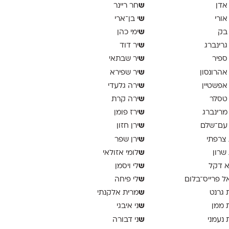
ש
 אדן
חר ריינר
ש
 אורי
י בן־ארי
ש
 בק
ימי כהן
ש
 גרינברג
יר דוד
ש
 ספיר
יר שבתאי
ש
 אהרונסון
יר שפירא
ש
 אפשטיין
ירה גלעדי
ש
 טסלר
ירה קרת
ש
 מרינברג
ירז פומן
ש
 עם־שלם
ירן חזון
ש
 צרפתי
ירן שפר
ש
 שרון
לומי אזולאי
ש
א דקל
לי ויסמן
ש
ל פרייס־בלום
לי פיחה
ש
 גרנט
מרית אלקנתי
ש
 ממן
ני איבגי
ש
 נעמני
ני דבורה