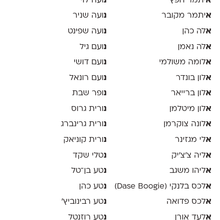
א
יתמר חפץ
נ
ועה לוי
א
יתמר מקובר
נ
ועה שניר
א
לה כהן
נ
ועה שפינט
א
לה נאמן
נ
ועם גיל
א
לומה משולמי
נ
ועם דושי
א
לון בונדר
נ
ועם רונאל
א
לון ברייאר
נ
ופר שבת
א
לון מיטלמן
נ
ורית גרוס
א
לונה צוקרמן
נ
ורית גרינברג
א
לי מגזינר
נ
ורית קוניאק
א
ליה צ׳צ׳יק
נ
טלי שקד
א
ליהו משגב
נ
טע בן־טל
א
לכס בלנקי (Dase Boogie)
נ
טע כהן
א
לכס פדואה
נ
טע רבינוביץ׳
א
לעד אורן
נ
טע רוזנטל