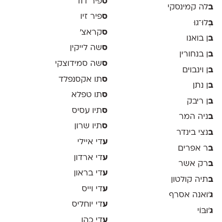
ס
פיר דוד
ב
לה קמינסקי
ס
פיר זיו
ב
ְּלוּ־גוּ
ס
קראצ׳
ב
ן בואנו
ס
שה לייקין
ב
ן בנחורין
ס
שה סמידוצקי
ב
ן וינבוים
ס
תו אקסנפלד
ב
ן נתן
ס
תו טפלא
ב
ן ריבק
ס
תיו עסיס
ב
ניה המר
ס
תיו שרון
ב
נצי בינדר
ע
די איילי
ב
ר אפרים
ע
די ארדון
ב
רק אשר
ע
די בראון
ב
תיה קולטון
ע
די וייס
ג
'ואנה אסרף
ע
די יוחליס
ג
'וּבּוֹי
ע
די כהן