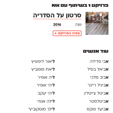
פרויקט 1 בשיתוף עם אאא
סרטון על הסדריה
שנה
2016
צפיה בפרויקט ←
עוד אנשים
א
בי פדידה
ל
יאור ליפשיץ
א
ביאל בסיל
ל
יאת פופוביץ
א
ביב מלכי
ל
יה אופיר
א
ביגיל ריינר
ל
יהי אופיר
א
ביטל צייטלין
ל
יהי יעקב
א
ביטלסטר
ל
ילה אגוזי
א
ביעד פוקס
ל
ילך מוסקוביץ'