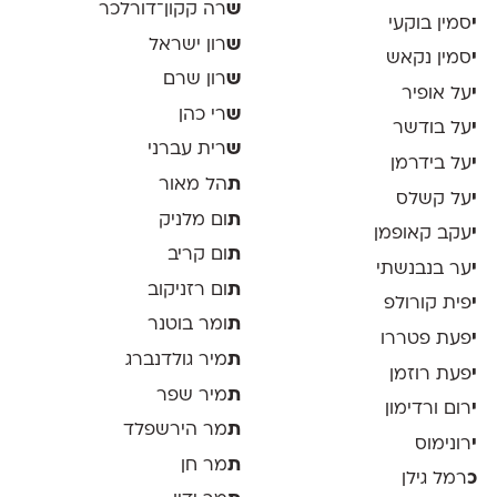
ש
רה קקון־דורלכר
י
סמין בוקעי
ש
רון ישראל
י
סמין נקאש
ש
רון שרם
י
על אופיר
ש
רי כהן
י
על בודשר
ש
רית עברני
י
על בידרמן
ת
הל מאור
י
על קשלס
ת
ום מלניק
י
עקב קאופמן
ת
ום קריב
י
ער בנבנשתי
ת
ום רזניקוב
י
פית קורולפ
ת
ומר בוטנר
י
פעת פטררו
ת
מיר גולדנברג
י
פעת רוזמן
ת
מיר שפר
י
רום ורדימון
ת
מר הירשפלד
י
רונימוס
ת
מר חן
כ
רמל גילן