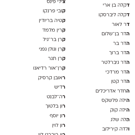
צ
ילי פינס
ד
קלה בן ארי
ק
ובי פרנקו
ד
קלה ליברסקו
ק
טיה בריודין
ד
ר לאור
ק
רין מלמד
ה
דר בן־שלום
ק
רן בר־גיל
ה
דר בר
ק
רן וגולן גפני
ה
דר ברוך
ק
רן תגר
ה
דר גיברלטר
ק
רן־אור רדיאנו
ה
דר מרדכי
ר
אובן קרסיק
ה
דר קטן
ר
דיש
ה
חדר אדריכלים
ר
ה־לבנט
ה
ילה פלשקס
ר
ון בלטוך
ה
ילה קוק
ר
ון יוסף
ה
ִלה שלג
ר
ון לוין
ו
לדה קירילוב