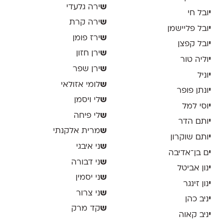
ש
ירה גלעדי
י
ובל חי
ש
ירה קרת
י
ובל פליישמן
ש
ירז פומן
י
ובל קפצן
ש
ירן חזון
י
וליה טור
ש
ירן שפר
י
וניל
ש
לומי אזולאי
י
ונתן פופר
ש
לי ויסמן
י
וסי למל
ש
לי פיחה
י
ותם הדר
ש
מרית אלקנתי
י
ותם שוקרון
ש
ני איבגי
י
ם בן־אדיבה
ש
ני דבורה
י
נון אביטל
ש
ני יסמין
י
נון זינגר
ש
ני צרור
י
ניב כהן
ש
קד מרק
י
ניב קאוה