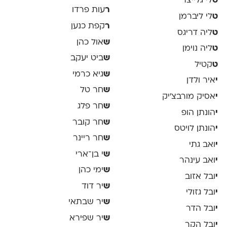
ט
לי גלייצר
ר
עות פרדו
ט
לי ליברמן
ר
קפת כנען
ט
ליה דריגס
ש
אול כהן
ט
ליה נוימן
ש
ביט יעקב
ט
קטיל
ש
גיא כרמי
י
איר ולדן
ש
חר טל
י
אסיק מורבצ'יק
ש
חר פלג
י
הונתן הופ
ש
חר קובר
י
הונתן לויטס
ש
חר ריינר
י
ואב גתי
ש
י בן־ארי
י
ואב עינהר
ש
ימי כהן
י
ובל אזוב
ש
יר דוד
י
ובל גזולי
ש
יר שבתאי
י
ובל הדר
ש
יר שפירא
י
ובל הקר