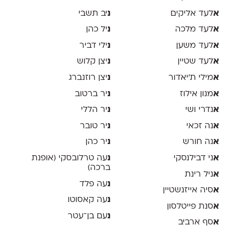
א
לעד אליקים
נ
יב תשבי
א
לעד מלכה
נ
יל כהן
א
לעד משען
נ
ילי דביר
א
לעד שטיין
נ
יצן קלוש
א
מילי ת׳יאדור
נ
יצן רוזנברג
א
מנון אילוז
נ
יר ברטוב
א
נדרי ושי
נ
יר הללי
א
נה זכאי
נ
יר טובר
א
נה חורש
נ
יר כהן
א
ני דבילנסקי
נ
עה טרלובסקי (אופנת
ברכה)
א
ניל רינת
נ
עה פלד
א
סיה אייזנשטיין
נ
עה קאסוטו
א
סנת פייטלסון
נ
עם בן־עטר
א
סף ארביב