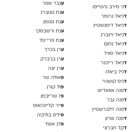
ע
נבר שפר
ד
ני מירב (הטייס)
ע
נת גוטברג
ד
ניאל גרומר
ע
נת גוטמן
ד
ניאל דימנשטיין
ע
נת ורשבסקי
ד
ניאל ויינברג
ע
נת פרי־טל
ד
ניאל נחום
ע
רן בכרך
ד
ניאל סוויד
ע
רן בן־ברק
ד
ניאל רייכנר
ע
רן יונה
ד
ניל ביאלו
פ
אולה שר
ד
ניס קושניר
פ
ול קורן
ד
פנה אוואדיש
פ
ז שרייבמן
ד
פנה גבר
פ
ייר קליינהאוס
ד
פנה זילברשטיין
פ
יליפ בולקיה
ד
פנה שרון
פ
לג אשד
ד
קל חברוני