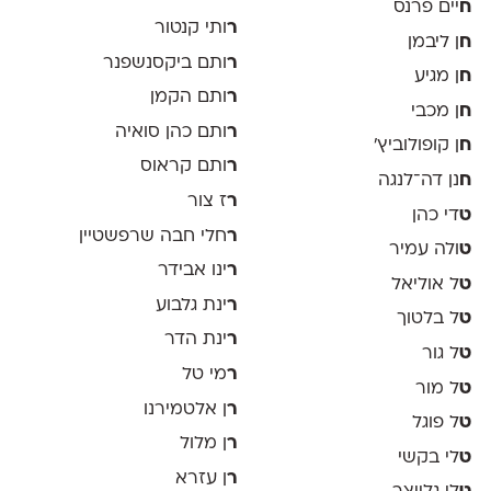
ח
יים פרנס
ר
ותי קנטור
ח
ן ליבמן
ר
ותם ביקסנשפנר
ח
ן מגיע
ר
ותם הקמן
ח
ן מכבי
ר
ותם כהן סואיה
ח
ן קופולוביץ'
ר
ותם קראוס
ח
נן דה־לנגה
ר
ז צור
ט
די כהן
ר
חלי חבה שרפשטיין
ט
ולה עמיר
ר
ינו אבידר
ט
ל אוליאל
ר
ינת גלבוע
ט
ל בלטוך
ר
ינת הדר
ט
ל גור
ר
מי טל
ט
ל מור
ר
ן אלטמירנו
ט
ל פוגל
ר
ן מלול
ט
לי בקשי
ר
ן עזרא