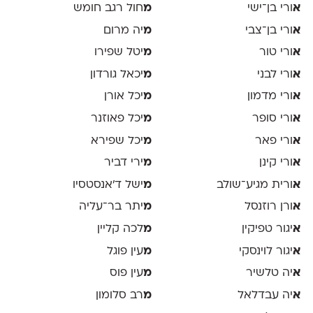
א
ורי בן־ישי
מ
חול רגב חומש
א
ורי בן־צבי
מ
יה מרום
א
ורי טור
מ
יטל שפירו
א
ורי לבני
מ
יכאל גורדון
א
ורי מדמון
מ
יכל אורן
א
ורי סופר
מ
יכל פאוזנר
א
ורי פאר
מ
יכל שפירא
א
ורי קינן
מ
ירי דביר
א
ורית מגיע־שולב
מ
ישל ד׳אנסטסיו
א
ורן רוזנסל
מ
יתר בר־עליה
א
יגור טפיקין
מ
לכה קליין
א
יגור לוינסקי
מ
עין פוגל
א
יה טלשיר
מ
עין פוס
א
יה עבדלאל
מ
רב סלומון