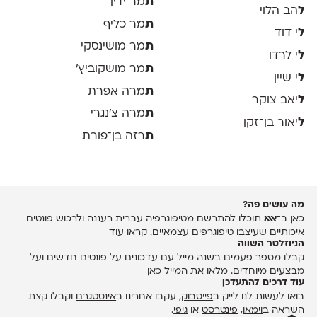
ת
מר ידין
ל
הב הלוי
ת
מר כליף
ל
י דוד
ת
מר מושינסקי
ל
י לרדו
ת
מר מושקוביץ'
ל
י שיין
ת
מרה אפרת
ל
יאב צוקר
ת
מרה צ׳נגרי
ל
יאור בן־זקן
ת
רזה בן־פורת
מה עושים פה?
כאן ב־
אאא
תוכלו להתרשם מטיפוגרפיה עברית רעננה ולרכוש פונטים
איכותיים שעיצבו טיפוגרפים עצמאיים.
קראו עוד
הניוזלטר השווה
קבלו מספר פעמים בשנה מייל עם עדכונים על פונטים חדשים ועל
מבצעים מיוחדים.
מלאו את המייל כאן
עוד דרכים להתעדכן
בואו לעשות לנו לייק ב
פייסבוק
, עקבו אחרינו ב
אינסטגרם
וקבלו קצת
השראה ב
וימאו
,
פינטרסט
או
גיפי
.