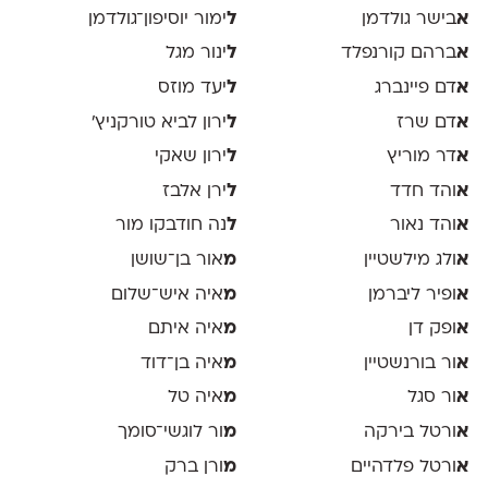
א
בישר גולדמן
ל
ימור יוסיפון־גולדמן
א
ברהם קורנפלד
ל
ינור מגל
א
דם פיינברג
ל
יעד מוזס
א
דם שרז
ל
ירון לביא טורקניץ׳
א
דר מוריץ
ל
ירון שאקי
א
והד חדד
ל
ירן אלבז
א
והד נאור
ל
נה חודבקו מור
א
ולג מילשטיין
מ
אור בן־שושן
א
ופיר ליברמן
מ
איה איש־שלום
א
ופק דן
מ
איה איתם
א
ור בורנשטיין
מ
איה בן־דוד
א
ור סגל
מ
איה טל
א
ורטל בירקה
מ
ור לוגשי־סומך
א
ורטל פלדהיים
מ
ורן ברק