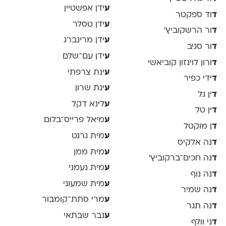
ע
ידן אפשטיין
ד
וד ספקטר
ע
ידן טסלר
ד
ור הרשקוביץ׳
ע
ידן מרינברג
ד
ור סגיב
ע
ידן עם־שלם
ד
ורון לוינזון קוביאשי
ע
ינת צרפתי
ד
ידי כפיר
ע
ינת שרון
ד
ין גל
ע
לינא דקל
ד
ין טל
ע
מיאל פרייס־בלום
ד
ן מוקטל
ע
מית גרנט
ד
נה אלקיס
ע
מית ממן
ד
נה חכים־ברקוביץ׳
ע
מית נעמני
ד
נה נוף
ע
מית שמעוני
ד
נה שמיר
ע
מרי סתת־קומבור
ד
נה תגר
ע
נבר שבתאי
ד
ני וולף