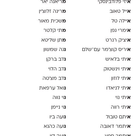
א
יזי פלודבינסקי
מ
ריאנה יאר
א
ייל טאוב
מ
רינה זלוצ׳ין
א
יילה טל
מ
שכית מאור
א
ימרי גפן
מ
תי קלטר
א
יציק רנרט
מ
תן שליטא
א
יריס קוצ׳מר עם־שלם
נ
גה שמשון
א
יתי בלאיש
נ
דב ברקן
א
יתי וינשטוק
נ
דב הלוי
א
יתי לוזון
נ
דב מצ׳טה
א
יתי לניאדו
נ
ואל ערפאת
א
יתי נוי
נ
וי נווה
א
יתי רווה
נ
וי ניימן
א
יתם טובול
נ
ועה ביו
א
יתמר דאובה
נ
ועה כהנא