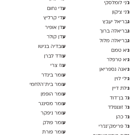
ג
׳ני לומלסקי
ע
די נחום
ג
׳ני ציקון
ע
די קרליץ
ג
בריאל יעבץ
ע
דן אופיר
ג
בריאלה ברוך
ע
דן קולר
ג
בריאלה מלול
ע
ובדיה בנישו
ג
יא טמם
ע
ודד לברן
ג
יא טרפלר
ע
וז צרי
ג
יאנה גספריאן
ע
ומר בינדר
ג
ילי לוין
ע
ומר בית־הלחמי
ג
ילת דיין
ע
ומר הופמן
ג
ל בן־דוד
ע
ומר מסינגר
ג
ל זוננפלד
ע
ומר ניפקר
ג
ל כהן
ע
ומר פולק
ג
ל פרימק־נג׳רי
ע
ומר פורת