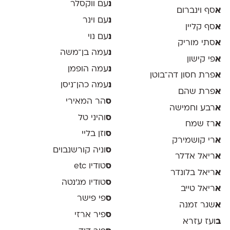
נ
עם ווקסלר
א
סף וינברום
נ
עם וינר
א
סף קליין
נ
עם נוי
א
סתי מוריק
נ
עמה בן־משה
א
פי קישון
נ
עמה הופמן
א
פרת חסון דה־בוטן
נ
עמה כהן־ניסן
א
פרת שהם
ס
הר המאירי
א
רבע וחמישה
ס
והיני טל
א
רז שמח
ס
וזן בליי
א
רי קושמירק
ס
וניה קורשנבוים
א
ריאל אדלר
ס
טודיו etc
א
ריאל בלונדר
ס
טודיו מג'נטה
א
ריאל טייב
ס
פי פישר
א
שגר זמנה
ס
פיר ארזי
ב
ועז עזרא