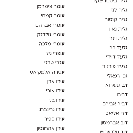
ג
ליה ביסטריצקיה
ע
ומר צימרמן
ג
ליה לוז
ע
ומר קמחי
ג
ליה קנטור
ע
ומרי אברהם
ג
לית גאון
ע
ומרי גולדזק
ג
לית וינר
ע
ומרי מלכה
ג
לעד בר
ע
ופרי גיל
ג
לעד דוידי
ע
זרי טרזי
ג
לעד פודגור
ע
טרה אלמקיאס
ג
פן רפאלי
ע
ידו אדן
ד
ב גנשרוא
ע
ידו אורי
ד
ביבו
ע
ידו בק
ד
ביר אבירם
ע
ידו גרינברג
ד
די אליאס
ע
ידו ספיר
ד
וב אברמסון
ע
ידן אהרונסון
ד
וד גולדשטיין