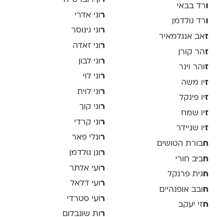
ר
ון רוברט לוי
ו
רד בבאי
ר
וני אדרי
ו
רד גולדמן
ר
וני גינוסר
ז
אב אנגלמאיר
ר
וני זאדה
ז
הר קורן
ר
וני לבון
ז
והר וינר
ר
וני לוי
ז
יו משה
ר
וני לוית
ז
יו פינקל
ר
וני קוך
ז
יו שמח
ר
וני קרדי
ז
יו שניידר
ר
ונלי פאר
ח
בורת הטושים
ר
ונן גולדמן
ח
ביב חורי
ר
ועי אלתר
ח
גית פרנקל
ר
ועי דלאל
ח
ובב אופנהיים
ר
ועי סטרדי
ח
זי יעקב
ר
ות שונבלום