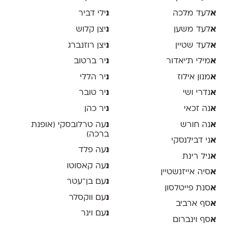
א
לעד מלכה
נ
ילי דביר
א
לעד משען
נ
יצן קלוש
א
לעד שטיין
נ
יצן רוזנברג
א
מילי ת׳יאדור
נ
יר ברטוב
א
מנון אילוז
נ
יר הללי
א
נדרי ושי
נ
יר טובר
א
נה זכאי
נ
יר כהן
א
נה חורש
נ
עה טרלובסקי (אופנת
ברכה)
א
ני דבילנסקי
נ
עה פלד
א
ניל רינת
נ
עה קאסוטו
א
סיה אייזנשטיין
נ
עם בן־עטר
א
סנת פייטלסון
נ
עם ווקסלר
א
סף ארביב
נ
עם וינר
א
סף וינברום