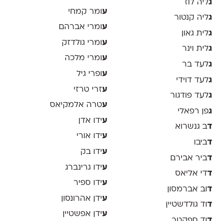
ג
ליה לוז
ע
ומר קמחי
ג
ליה קנטור
ע
ומרי אברהם
ג
לית גאון
ע
ומרי גולדזק
ג
לית וינר
ע
ומרי מלכה
ג
לעד בר
ע
ופרי גיל
ג
לעד דוידי
ע
זרי טרזי
ג
לעד פודגור
ע
טרה אלמקיאס
ג
פן רפאלי
ע
ידו אדן
ד
ב גנשרוא
ע
ידו אורי
ד
ביבו
ע
ידו בק
ד
ביר אבירם
ע
ידו גרינברג
ד
די אליאס
ע
ידו ספיר
ד
וב אברמסון
ע
ידן אהרונסון
ד
וד גולדשטיין
ע
ידן אפשטיין
ד
וד ספקטר