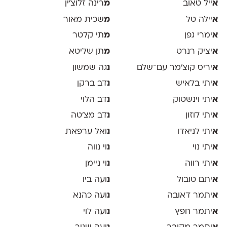
א
ייל טאוב
מ
רינה זלוצ׳ין
א
יילה טל
מ
שכית מאור
א
ימרי גפן
מ
תי קלטר
א
יציק רנרט
מ
תן שליטא
א
יריס קוצ׳מר עם־שלם
נ
גה שמשון
א
יתי בלאיש
נ
דב ברקן
א
יתי וינשטוק
נ
דב הלוי
א
יתי לוזון
נ
דב מצ׳טה
א
יתי לניאדו
נ
ואל ערפאת
א
יתי נוי
נ
וי נווה
א
יתי רווה
נ
וי ניימן
א
יתם טובול
נ
ועה ביו
א
יתמר דאובה
נ
ועה כהנא
א
יתמר חפץ
נ
ועה לוי