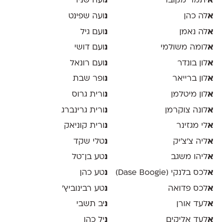
א
יתמר מקובר
נ
ועה שניר
א
לה כהן
נ
ועה שפינט
א
לה נאמן
נ
ועם גיל
א
לומה משולמי
נ
ועם דושי
א
לון בונדר
נ
ועם רונאל
א
לון ברייאר
נ
ופר שבת
א
לון מיטלמן
נ
ורית גרוס
א
לונה צוקרמן
נ
ורית גרינברג
א
לי מגזינר
נ
ורית קוניאק
א
ליה צ׳צ׳יק
נ
טלי שקד
א
ליהו משגב
נ
טע בן־טל
א
לכס בלנקי (Dase Boogie)
נ
טע כהן
א
לכס פדואה
נ
טע רבינוביץ׳
א
לעד אורן
נ
יב תשבי
א
לעד אליקים
נ
יל כהן