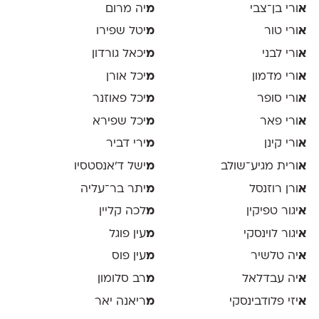
א
ורי בן־צבי
מ
יה מרום
א
ורי טור
מ
יטל שפירו
א
ורי לבני
מ
יכאל גורדון
א
ורי מדמון
מ
יכל אורן
א
ורי סופר
מ
יכל פאוזנר
א
ורי פאר
מ
יכל שפירא
א
ורי קינן
מ
ירי דביר
א
ורית מגיע־שולב
מ
ישל ד׳אנסטסיו
א
ורן רוזנסל
מ
יתר בר־עליה
א
יגור טפיקין
מ
לכה קליין
א
יגור לוינסקי
מ
עין פוגל
א
יה טלשיר
מ
עין פוס
א
יה עבדלאל
מ
רב סלומון
א
יזי פלודבינסקי
מ
ריאנה יאר