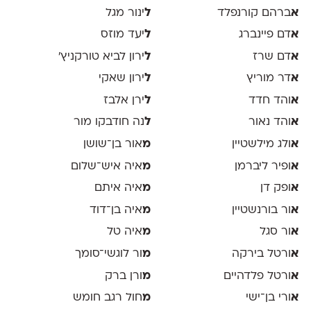
א
ברהם קורנפלד
ל
ינור מגל
א
דם פיינברג
ל
יעד מוזס
א
דם שרז
ל
ירון לביא טורקניץ׳
א
דר מוריץ
ל
ירון שאקי
א
והד חדד
ל
ירן אלבז
א
והד נאור
ל
נה חודבקו מור
א
ולג מילשטיין
מ
אור בן־שושן
א
ופיר ליברמן
מ
איה איש־שלום
א
ופק דן
מ
איה איתם
א
ור בורנשטיין
מ
איה בן־דוד
א
ור סגל
מ
איה טל
א
ורטל בירקה
מ
ור לוגשי־סומך
א
ורטל פלדהיים
מ
ורן ברק
א
ורי בן־ישי
מ
חול רגב חומש