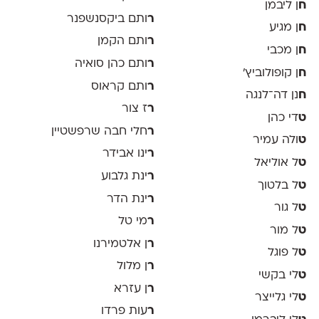
ח
ן ליבמן
ר
ותם ביקסנשפנר
ח
ן מגיע
ר
ותם הקמן
ח
ן מכבי
ר
ותם כהן סואיה
ח
ן קופולוביץ'
ר
ותם קראוס
ח
נן דה־לנגה
ר
ז צור
ט
די כהן
ר
חלי חבה שרפשטיין
ט
ולה עמיר
ר
ינו אבידר
ט
ל אוליאל
ר
ינת גלבוע
ט
ל בלטוך
ר
ינת הדר
ט
ל גור
ר
מי טל
ט
ל מור
ר
ן אלטמירנו
ט
ל פוגל
ר
ן מלול
ט
לי בקשי
ר
ן עזרא
ט
לי גלייצר
ר
עות פרדו