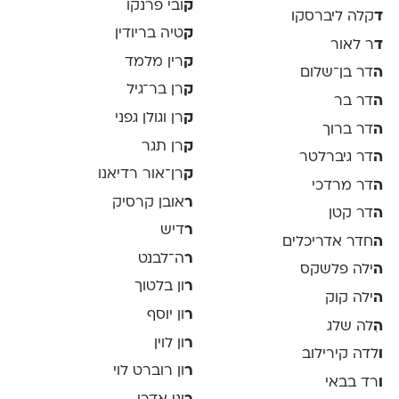
ק
ובי פרנקו
ד
קלה ליברסקו
ק
טיה בריודין
ד
ר לאור
ק
רין מלמד
ה
דר בן־שלום
ק
רן בר־גיל
ה
דר בר
ק
רן וגולן גפני
ה
דר ברוך
ק
רן תגר
ה
דר גיברלטר
ק
רן־אור רדיאנו
ה
דר מרדכי
ר
אובן קרסיק
ה
דר קטן
ר
דיש
ה
חדר אדריכלים
ר
ה־לבנט
ה
ילה פלשקס
ר
ון בלטוך
ה
ילה קוק
ר
ון יוסף
ה
ִלה שלג
ר
ון לוין
ו
לדה קירילוב
ר
ון רוברט לוי
ו
רד בבאי