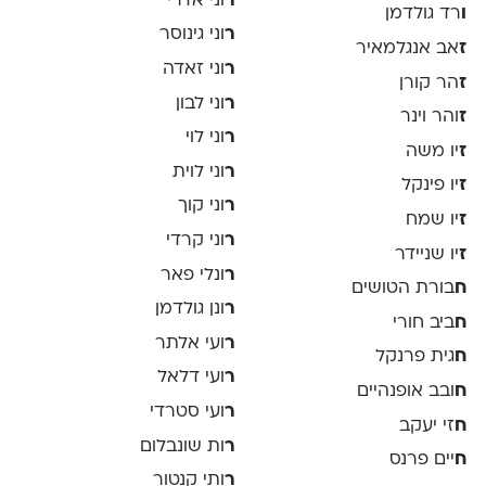
ר
וני אדרי
ו
רד גולדמן
ר
וני גינוסר
ז
אב אנגלמאיר
ר
וני זאדה
ז
הר קורן
ר
וני לבון
ז
והר וינר
ר
וני לוי
ז
יו משה
ר
וני לוית
ז
יו פינקל
ר
וני קוך
ז
יו שמח
ר
וני קרדי
ז
יו שניידר
ר
ונלי פאר
ח
בורת הטושים
ר
ונן גולדמן
ח
ביב חורי
ר
ועי אלתר
ח
גית פרנקל
ר
ועי דלאל
ח
ובב אופנהיים
ר
ועי סטרדי
ח
זי יעקב
ר
ות שונבלום
ח
יים פרנס
ר
ותי קנטור