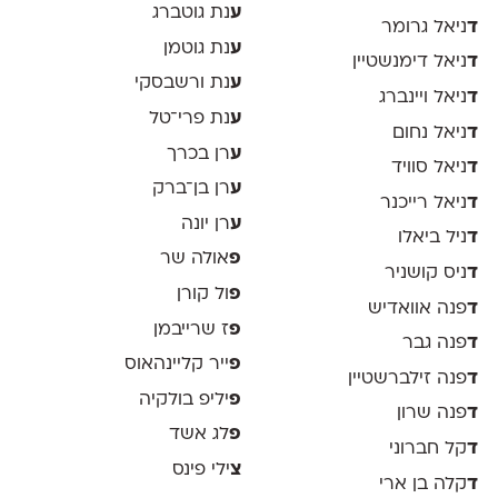
ע
נת גוטברג
ד
ניאל גרומר
ע
נת גוטמן
ד
ניאל דימנשטיין
ע
נת ורשבסקי
ד
ניאל ויינברג
ע
נת פרי־טל
ד
ניאל נחום
ע
רן בכרך
ד
ניאל סוויד
ע
רן בן־ברק
ד
ניאל רייכנר
ע
רן יונה
ד
ניל ביאלו
פ
אולה שר
ד
ניס קושניר
פ
ול קורן
ד
פנה אוואדיש
פ
ז שרייבמן
ד
פנה גבר
פ
ייר קליינהאוס
ד
פנה זילברשטיין
פ
יליפ בולקיה
ד
פנה שרון
פ
לג אשד
ד
קל חברוני
צ
ילי פינס
ד
קלה בן ארי