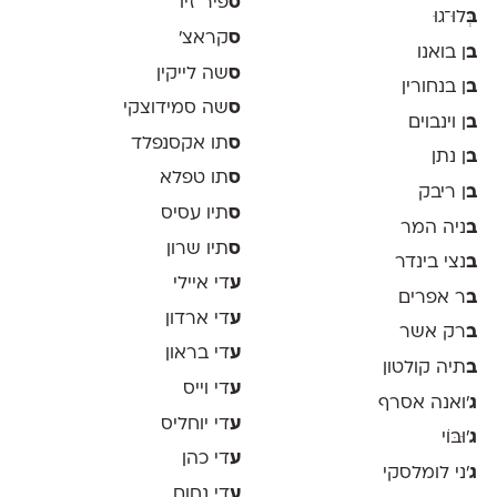
ס
פיר זיו
ב
ְּלוּ־גוּ
ס
קראצ׳
ב
ן בואנו
ס
שה לייקין
ב
ן בנחורין
ס
שה סמידוצקי
ב
ן וינבוים
ס
תו אקסנפלד
ב
ן נתן
ס
תו טפלא
ב
ן ריבק
ס
תיו עסיס
ב
ניה המר
ס
תיו שרון
ב
נצי בינדר
ע
די איילי
ב
ר אפרים
ע
די ארדון
ב
רק אשר
ע
די בראון
ב
תיה קולטון
ע
די וייס
ג
'ואנה אסרף
ע
די יוחליס
ג
'וּבּוֹי
ע
די כהן
ג
׳ני לומלסקי
ע
די נחום