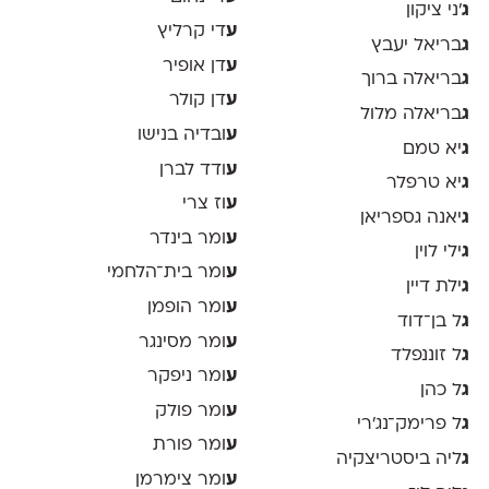
ג
׳ני ציקון
ע
די קרליץ
ג
בריאל יעבץ
ע
דן אופיר
ג
בריאלה ברוך
ע
דן קולר
ג
בריאלה מלול
ע
ובדיה בנישו
ג
יא טמם
ע
ודד לברן
ג
יא טרפלר
ע
וז צרי
ג
יאנה גספריאן
ע
ומר בינדר
ג
ילי לוין
ע
ומר בית־הלחמי
ג
ילת דיין
ע
ומר הופמן
ג
ל בן־דוד
ע
ומר מסינגר
ג
ל זוננפלד
ע
ומר ניפקר
ג
ל כהן
ע
ומר פולק
ג
ל פרימק־נג׳רי
ע
ומר פורת
ג
ליה ביסטריצקיה
ע
ומר צימרמן