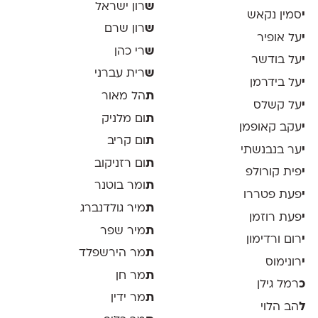
ש
רון ישראל
י
סמין נקאש
ש
רון שרם
י
על אופיר
ש
רי כהן
י
על בודשר
ש
רית עברני
י
על בידרמן
ת
הל מאור
י
על קשלס
ת
ום מלניק
י
עקב קאופמן
ת
ום קריב
י
ער בנבנשתי
ת
ום רזניקוב
י
פית קורולפ
ת
ומר בוטנר
י
פעת פטררו
ת
מיר גולדנברג
י
פעת רוזמן
ת
מיר שפר
י
רום ורדימון
ת
מר הירשפלד
י
רונימוס
ת
מר חן
כ
רמל גילן
ת
מר ידין
ל
הב הלוי