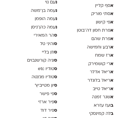
נ
עם נוי
א
סף קליין
נ
עמה בן־משה
א
סתי מוריק
נ
עמה הופמן
א
פי קישון
נ
עמה כהן־ניסן
א
פרת חסון דה־בוטן
ס
הר המאירי
א
פרת שהם
ס
והיני טל
א
רבע וחמישה
ס
וזן בליי
א
רז שמח
ס
וניה קורשנבוים
א
רי קושמירק
ס
טודיו etc
א
ריאל אדלר
ס
טודיו מג'נטה
א
ריאל בלונדר
ס
יון מטייביץ׳
א
ריאל טייב
ס
פי פישר
א
שגר זמנה
ס
פיר ארזי
ב
ועז עזרא
ס
פיר דוד
ב
לה קמינסקי