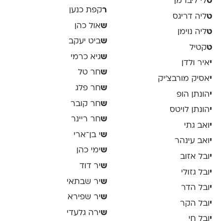
ט
לי ליברמן
ר
קפת כנען
ט
ליה דריגס
ש
אול כהן
ט
ליה נוימן
ש
ביט יעקב
ט
קטיל
ש
גיא כרמי
י
איר ולדן
ש
חר טל
י
אסיק מורבצ'יק
ש
חר פלג
י
הונתן הופ
ש
חר קובר
י
הונתן לויטס
ש
חר ריינר
י
ואב גתי
ש
י בן־ארי
י
ואב עינהר
ש
ימי כהן
י
ובל אזוב
ש
יר דוד
י
ובל גזולי
ש
יר שבתאי
י
ובל הדר
ש
יר שפירא
י
ובל הקר
ש
ירה גלעדי
י
ובל חי