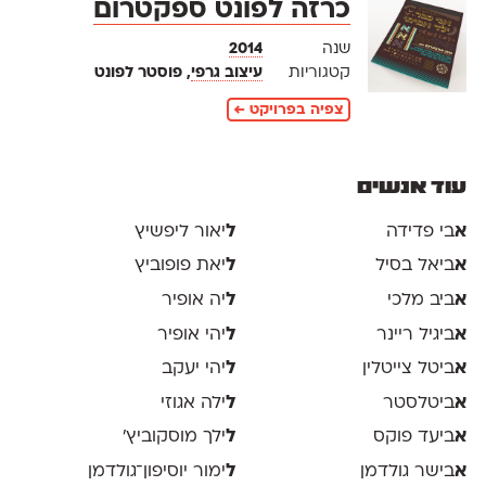
כרזה לפונט ספקטרום
שנה
2014
קטגוריות
עיצוב גרפי
, פוסטר לפונט
צפיה בפרויקט ←
עוד אנשים
א
בי פדידה
ל
יאור ליפשיץ
א
ביאל בסיל
ל
יאת פופוביץ
א
ביב מלכי
ל
יה אופיר
א
ביגיל ריינר
ל
יהי אופיר
א
ביטל צייטלין
ל
יהי יעקב
א
ביטלסטר
ל
ילה אגוזי
א
ביעד פוקס
ל
ילך מוסקוביץ'
א
בישר גולדמן
ל
ימור יוסיפון־גולדמן