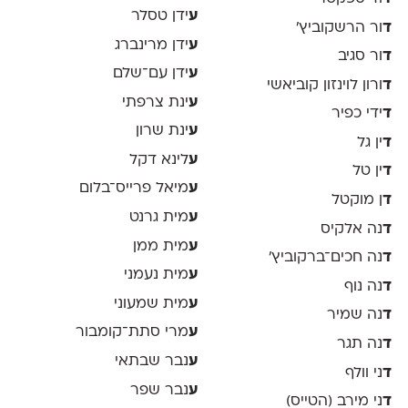
ע
ידן טסלר
ד
ור הרשקוביץ׳
ע
ידן מרינברג
ד
ור סגיב
ע
ידן עם־שלם
ד
ורון לוינזון קוביאשי
ע
ינת צרפתי
ד
ידי כפיר
ע
ינת שרון
ד
ין גל
ע
לינא דקל
ד
ין טל
ע
מיאל פרייס־בלום
ד
ן מוקטל
ע
מית גרנט
ד
נה אלקיס
ע
מית ממן
ד
נה חכים־ברקוביץ׳
ע
מית נעמני
ד
נה נוף
ע
מית שמעוני
ד
נה שמיר
ע
מרי סתת־קומבור
ד
נה תגר
ע
נבר שבתאי
ד
ני וולף
ע
נבר שפר
ד
ני מירב (הטייס)