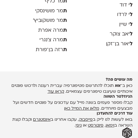
ת
מר כליף
ל
י דוד
ת
מר מושינסקי
ל
י לרדו
ת
מר מושקוביץ'
ל
י שיין
ת
מרה אפרת
ל
יאב צוקר
ת
מרה צ׳נגרי
ל
יאור בן־זקן
ת
רזה בן־פורת
מה עושים פה?
כאן ב־
אאא
תוכלו להתרשם מטיפוגרפיה עברית רעננה ולרכוש פונטים
איכותיים שעיצבו טיפוגרפים עצמאיים.
קראו עוד
הניוזלטר השווה
קבלו מספר פעמים בשנה מייל עם עדכונים על פונטים חדשים ועל
מבצעים מיוחדים.
מלאו את המייל כאן
עוד דרכים להתעדכן
בואו לעשות לנו לייק ב
פייסבוק
, עקבו אחרינו ב
אינסטגרם
וקבלו קצת
השראה ב
וימאו
,
פינטרסט
או
גיפי
.