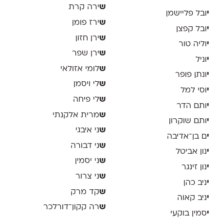
ש
ירה קרת
י
ובל פליישמן
ש
ירז פומן
י
ובל קפצן
ש
ירן חזון
י
וליה טור
ש
ירן שפר
י
וניל
ש
לומי אזולאי
י
ונתן פופר
ש
לי ויסמן
י
וסי למל
ש
לי פיחה
י
ותם הדר
ש
מרית אלקנתי
י
ותם שוקרון
ש
ני איבגי
י
ם בן־אדיבה
ש
ני דבורה
י
נון אביטל
ש
ני יסמין
י
נון זינגר
ש
ני צרור
י
ניב כהן
ש
קד מרק
י
ניב קאוה
ש
רה קקון־דורלכר
י
סמין בוקעי