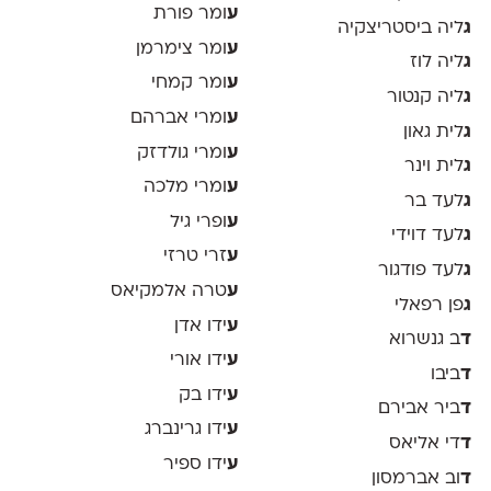
ע
ומר פורת
ג
ליה ביסטריצקיה
ע
ומר צימרמן
ג
ליה לוז
ע
ומר קמחי
ג
ליה קנטור
ע
ומרי אברהם
ג
לית גאון
ע
ומרי גולדזק
ג
לית וינר
ע
ומרי מלכה
ג
לעד בר
ע
ופרי גיל
ג
לעד דוידי
ע
זרי טרזי
ג
לעד פודגור
ע
טרה אלמקיאס
ג
פן רפאלי
ע
ידו אדן
ד
ב גנשרוא
ע
ידו אורי
ד
ביבו
ע
ידו בק
ד
ביר אבירם
ע
ידו גרינברג
ד
די אליאס
ע
ידו ספיר
ד
וב אברמסון