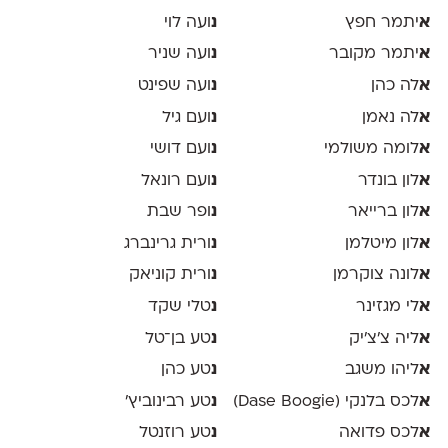
א
יתמר חפץ
נ
ועה לוי
א
יתמר מקובר
נ
ועה שניר
א
לה כהן
נ
ועה שפינט
א
לה נאמן
נ
ועם גיל
א
לומה משולמי
נ
ועם דושי
א
לון בונדר
נ
ועם רונאל
א
לון ברייאר
נ
ופר שבת
א
לון מיטלמן
נ
ורית גרינברג
א
לונה צוקרמן
נ
ורית קוניאק
א
לי מגזינר
נ
טלי שקד
א
ליה צ׳צ׳יק
נ
טע בן־טל
א
ליהו משגב
נ
טע כהן
א
לכס בלנקי (Dase Boogie)
נ
טע רבינוביץ׳
א
לכס פדואה
נ
טע רוזנטל