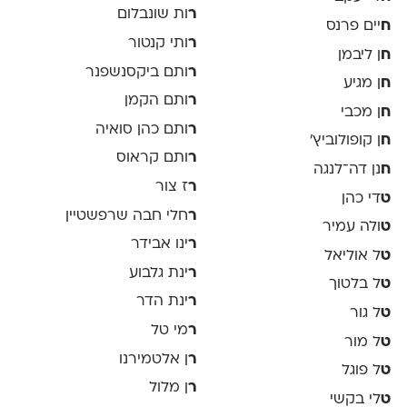
ר
ות שונבלום
ח
יים פרנס
ר
ותי קנטור
ח
ן ליבמן
ר
ותם ביקסנשפנר
ח
ן מגיע
ר
ותם הקמן
ח
ן מכבי
ר
ותם כהן סואיה
ח
ן קופולוביץ'
ר
ותם קראוס
ח
נן דה־לנגה
ר
ז צור
ט
די כהן
ר
חלי חבה שרפשטיין
ט
ולה עמיר
ר
ינו אבידר
ט
ל אוליאל
ר
ינת גלבוע
ט
ל בלטוך
ר
ינת הדר
ט
ל גור
ר
מי טל
ט
ל מור
ר
ן אלטמירנו
ט
ל פוגל
ר
ן מלול
ט
לי בקשי