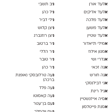
א
לעד אורן
נ
יב תשבי
א
לעד אליקים
נ
יל כהן
א
לעד מלכה
נ
ילי דביר
א
לעד משען
נ
יצן קלוש
א
לעד שטיין
נ
יצן רוזנברג
א
מילי ת׳יאדור
נ
יר ברטוב
א
מנון אילוז
נ
יר הללי
א
נדרי ושי
נ
יר טובר
א
נה זכאי
נ
יר כהן
א
נה חורש
נ
עה טרלובסקי (אופנת
ברכה)
א
ני דבילנסקי
נ
עה פלד
א
ניל רינת
נ
עה קאסוטו
א
סיה אייזנשטיין
נ
עם בן־עטר
א
סנת פייטלסון
נ
עם ווקסלר