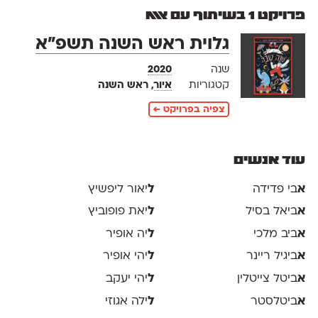
פרויקט 1 בשיתוף עם אאא
גלוית ראש השנה תשפ״א
שנה
2020
קטגוריות
איור
, ראש השנה
צפיה בפרויקט ←
עוד אנשים
א
בי פדידה
ל
יאור ליפשיץ
א
ביאל בסיל
ל
יאת פופוביץ
א
ביב מלכי
ל
יה אופיר
א
ביגיל ריינר
ל
יהי אופיר
א
ביטל צייטלין
ל
יהי יעקב
א
ביטלסטר
ל
ילה אגוזי