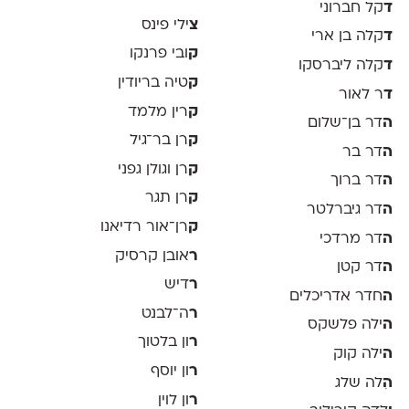
ד
קל חברוני
צ
ילי פינס
ד
קלה בן ארי
ק
ובי פרנקו
ד
קלה ליברסקו
ק
טיה בריודין
ד
ר לאור
ק
רין מלמד
ה
דר בן־שלום
ק
רן בר־גיל
ה
דר בר
ק
רן וגולן גפני
ה
דר ברוך
ק
רן תגר
ה
דר גיברלטר
ק
רן־אור רדיאנו
ה
דר מרדכי
ר
אובן קרסיק
ה
דר קטן
ר
דיש
ה
חדר אדריכלים
ר
ה־לבנט
ה
ילה פלשקס
ר
ון בלטוך
ה
ילה קוק
ר
ון יוסף
ה
ִלה שלג
ר
ון לוין