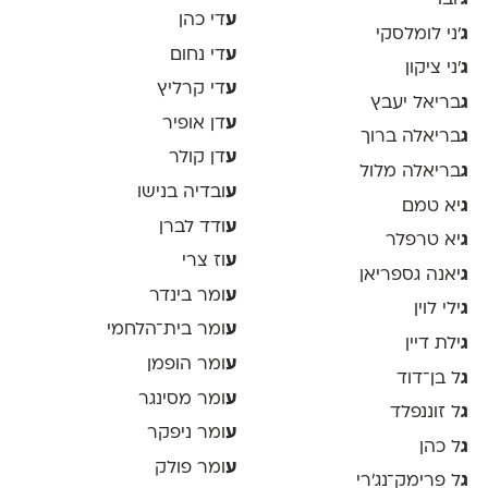
ע
די כהן
ג
׳ני לומלסקי
ע
די נחום
ג
׳ני ציקון
ע
די קרליץ
ג
בריאל יעבץ
ע
דן אופיר
ג
בריאלה ברוך
ע
דן קולר
ג
בריאלה מלול
ע
ובדיה בנישו
ג
יא טמם
ע
ודד לברן
ג
יא טרפלר
ע
וז צרי
ג
יאנה גספריאן
ע
ומר בינדר
ג
ילי לוין
ע
ומר בית־הלחמי
ג
ילת דיין
ע
ומר הופמן
ג
ל בן־דוד
ע
ומר מסינגר
ג
ל זוננפלד
ע
ומר ניפקר
ג
ל כהן
ע
ומר פולק
ג
ל פרימק־נג׳רי