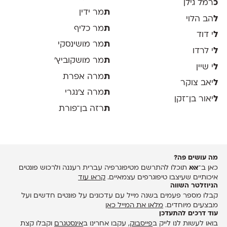
כ
רמל גילן
ת
מר ידין
ל
הב הלוי
ת
מר כליף
ל
י דוד
ת
מר מושינסקי
ל
י לרדו
ת
מר מושקוביץ'
ל
י שיין
ת
מרה אפרת
ל
יאב צוקר
ת
מרה צ׳נגרי
ל
יאור בן־זקן
ת
רזה בן־פורת
מה עושים פה?
כאן ב־
אאא
תוכלו להתרשם מטיפוגרפיה עברית רעננה ולרכוש פונטים
איכותיים שעיצבו טיפוגרפים עצמאיים.
קראו עוד
הניוזלטר השווה
קבלו מספר פעמים בשנה מייל עם עדכונים על פונטים חדשים ועל
מבצעים מיוחדים.
מלאו את המייל כאן
עוד דרכים להתעדכן
בואו לעשות לנו לייק ב
פייסבוק
, עקבו אחרינו ב
אינסטגרם
וקבלו קצת