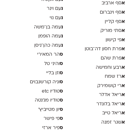
א
סף ארביב
נ
עם וינר
א
סף וינברום
נ
עם נוי
א
סף קליין
נ
עמה בן־משה
א
סתי מוריק
נ
עמה הופמן
א
פי קישון
נ
עמה כהן־ניסן
א
פרת חסון דה־בוטן
ס
הר המאירי
א
פרת שהם
ס
והיני טל
א
רבע וחמישה
ס
וזן בליי
א
רז שמח
ס
וניה קורשנבוים
א
רי קושמירק
ס
טודיו etc
א
ריאל אדלר
ס
טודיו מג'נטה
א
ריאל בלונדר
ס
יון מטייביץ׳
א
ריאל טייב
ס
פי פישר
א
שגר זמנה
ס
פיר ארזי