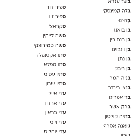
ב
ועז עזרא
ס
פיר דוד
ב
לה קמינסקי
ס
פיר זיו
ב
ְּלוּ־גוּ
ס
קראצ׳
ב
ן בואנו
ס
שה לייקין
ב
ן בנחורין
ס
שה סמידוצקי
ב
ן וינבוים
ס
תו אקסנפלד
ב
ן נתן
ס
תו טפלא
ב
ן ריבק
ס
תיו עסיס
ב
ניה המר
ס
תיו שרון
ב
נצי בינדר
ע
די איילי
ב
ר אפרים
ע
די ארדון
ב
רק אשר
ע
די בראון
ב
תיה קולטון
ע
די וייס
ג
'ואנה אסרף
ע
די יוחליס
ג
'וּבּוֹי