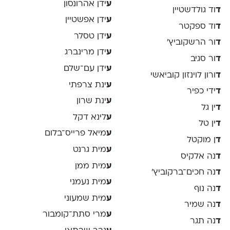
ע
ידן אהרונסון
ד
וד גולדשטיין
ע
ידן אפשטיין
ד
וד ספקטר
ע
ידן טסלר
ד
ור הרשקוביץ׳
ע
ידן מרינברג
ד
ור סגיב
ע
ידן עם־שלם
ד
ורון לוינזון קוביאשי
ע
ינת צרפתי
ד
ידי כפיר
ע
ינת שרון
ד
ין גל
ע
לינא דקל
ד
ין טל
ע
מיאל פרייס־בלום
ד
ן מוקטל
ע
מית גרנט
ד
נה אלקיס
ע
מית ממן
ד
נה חכים־ברקוביץ׳
ע
מית נעמני
ד
נה נוף
ע
מית שמעוני
ד
נה שמיר
ע
מרי סתת־קומבור
ד
נה תגר