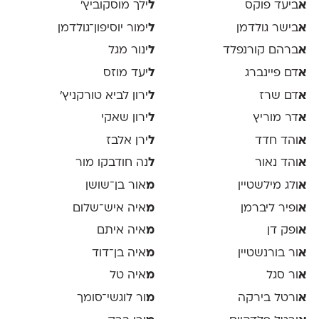
א
ביעד פוקס
ל
ילך מוסקוביץ'
א
בישר גולדמן
ל
ימור יוסיפון־גולדמן
א
ברהם קורנפלד
ל
ינור מגל
א
דם פיינברג
ל
יעד מוזס
א
דם שרז
ל
ירון לביא טורקניץ׳
א
דר מוריץ
ל
ירון שאקי
א
והד חדד
ל
ירן אלבז
א
והד נאור
ל
נה חודבקו מור
א
ולג מילשטיין
מ
אור בן־שושן
א
ופיר ליברמן
מ
איה איש־שלום
א
ופק דן
מ
איה איתם
א
ור בורנשטיין
מ
איה בן־דוד
א
ור סגל
מ
איה טל
א
ורטל בירקה
מ
ור לוגשי־סומך