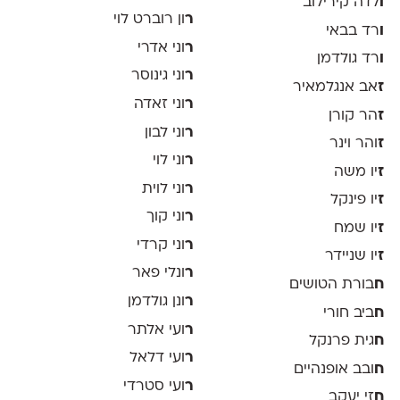
ו
לדה קירילוב
ר
ון רוברט לוי
ו
רד בבאי
ר
וני אדרי
ו
רד גולדמן
ר
וני גינוסר
ז
אב אנגלמאיר
ר
וני זאדה
ז
הר קורן
ר
וני לבון
ז
והר וינר
ר
וני לוי
ז
יו משה
ר
וני לוית
ז
יו פינקל
ר
וני קוך
ז
יו שמח
ר
וני קרדי
ז
יו שניידר
ר
ונלי פאר
ח
בורת הטושים
ר
ונן גולדמן
ח
ביב חורי
ר
ועי אלתר
ח
גית פרנקל
ר
ועי דלאל
ח
ובב אופנהיים
ר
ועי סטרדי
ח
זי יעקב