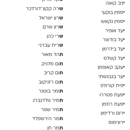
י
ניב קאוה
ש
רה קקון־דורלכר
י
סמין בוקעי
ש
רון ישראל
י
סמין נקאש
ש
רון שרם
י
על אופיר
ש
רי כהן
י
על בודשר
ש
רית עברני
י
על בידרמן
ת
הל מאור
י
על קשלס
ת
ום מלניק
י
עקב קאופמן
ת
ום קריב
י
ער בנבנשתי
ת
ום רזניקוב
י
פית קורולפ
ת
ומר בוטנר
י
פעת פטררו
ת
מיר גולדנברג
י
פעת רוזמן
ת
מיר שפר
י
רום ורדימון
ת
מר הירשפלד
י
רונימוס
ת
מר חן