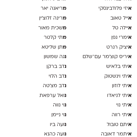
א
יזי פלודבינסקי
מ
ריאנה יאר
א
ייל טאוב
מ
רינה זלוצ׳ין
א
יילה טל
מ
שכית מאור
א
ימרי גפן
מ
תי קלטר
א
יציק רנרט
מ
תן שליטא
א
יריס קוצ׳מר עם־שלם
נ
גה שמשון
א
יתי בלאיש
נ
דב ברקן
א
יתי וינשטוק
נ
דב הלוי
א
יתי לוזון
נ
דב מצ׳טה
א
יתי לניאדו
נ
ואל ערפאת
א
יתי נוי
נ
וי נווה
א
יתי רווה
נ
וי ניימן
א
יתם טובול
נ
ועה ביו
א
יתמר דאובה
נ
ועה כהנא