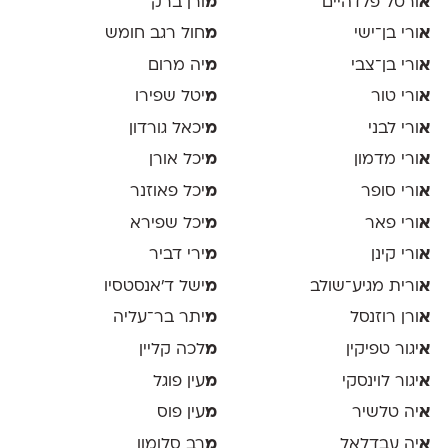
א
ורטל פלדהיים
מ
ורן ברק
א
ורי בן־ישי
מ
חול רגב חומש
א
ורי בן־צבי
מ
יה מרום
א
ורי טור
מ
יטל שפירו
א
ורי לבני
מ
יכאל גורדון
א
ורי מדמון
מ
יכל אורן
א
ורי סופר
מ
יכל פאוזנר
א
ורי פאר
מ
יכל שפירא
א
ורי קינן
מ
ירי דביר
א
ורית מגיע־שולב
מ
ישל ד׳אנסטסיו
א
ורן רוזנסל
מ
יתר בר־עליה
א
יגור טפיקין
מ
לכה קליין
א
יגור לוינסקי
מ
עין פוגל
א
יה טלשיר
מ
עין פוס
א
יה עבדלאל
מ
רב סלומון