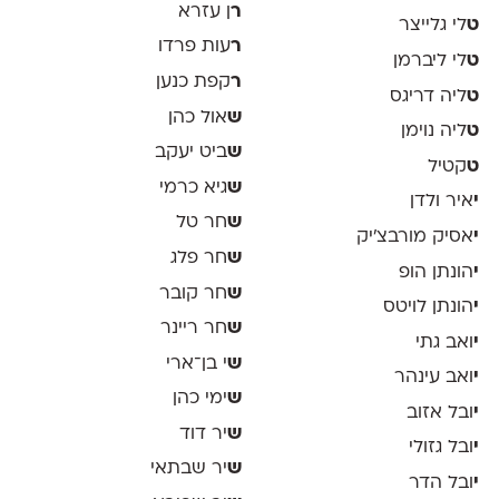
ר
ן עזרא
ט
לי גלייצר
ר
עות פרדו
ט
לי ליברמן
ר
קפת כנען
ט
ליה דריגס
ש
אול כהן
ט
ליה נוימן
ש
ביט יעקב
ט
קטיל
ש
גיא כרמי
י
איר ולדן
ש
חר טל
י
אסיק מורבצ'יק
ש
חר פלג
י
הונתן הופ
ש
חר קובר
י
הונתן לויטס
ש
חר ריינר
י
ואב גתי
ש
י בן־ארי
י
ואב עינהר
ש
ימי כהן
י
ובל אזוב
ש
יר דוד
י
ובל גזולי
ש
יר שבתאי
י
ובל הדר