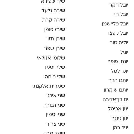
ש
יר שפירא
י
ובל הקר
ש
ירה גלעדי
י
ובל חי
ש
ירה קרת
י
ובל פליישמן
ש
ירז פומן
י
ובל קפצן
ש
ירן חזון
י
וליה טור
ש
ירן שפר
י
וניל
ש
לומי אזולאי
י
ונתן פופר
ש
לי ויסמן
י
וסי למל
ש
לי פיחה
י
ותם הדר
ש
מרית אלקנתי
י
ותם שוקרון
ש
ני איבגי
י
ם בן־אדיבה
ש
ני דבורה
י
נון אביטל
ש
ני יסמין
י
נון זינגר
ש
ני צרור
י
ניב כהן
ש
קד מרק