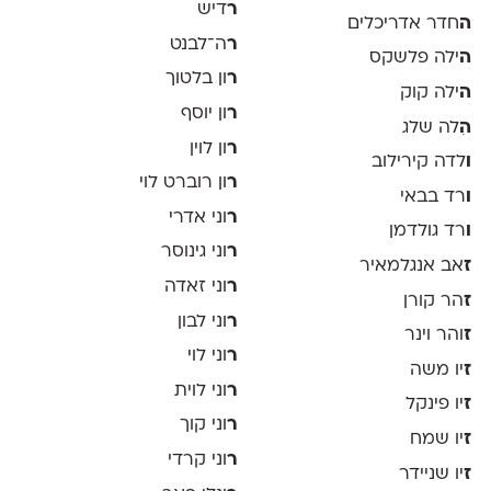
ר
דיש
ה
חדר אדריכלים
ר
ה־לבנט
ה
ילה פלשקס
ר
ון בלטוך
ה
ילה קוק
ר
ון יוסף
ה
ִלה שלג
ר
ון לוין
ו
לדה קירילוב
ר
ון רוברט לוי
ו
רד בבאי
ר
וני אדרי
ו
רד גולדמן
ר
וני גינוסר
ז
אב אנגלמאיר
ר
וני זאדה
ז
הר קורן
ר
וני לבון
ז
והר וינר
ר
וני לוי
ז
יו משה
ר
וני לוית
ז
יו פינקל
ר
וני קוך
ז
יו שמח
ר
וני קרדי
ז
יו שניידר