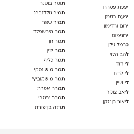
ת
ומר בוטנר
י
פעת פטררו
ת
מיר גולדנברג
י
פעת רוזמן
ת
מיר שפר
י
רום ורדימון
ת
מר הירשפלד
י
רונימוס
ת
מר חן
כ
רמל גילן
ת
מר ידין
ל
הב הלוי
ת
מר כליף
ל
י דוד
ת
מר מושינסקי
ל
י לרדו
ת
מר מושקוביץ'
ל
י שיין
ת
מרה אפרת
ל
יאב צוקר
ת
מרה צ׳נגרי
ל
יאור בן־זקן
ת
רזה בן־פורת