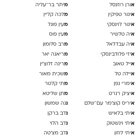
א
ורן רוזנסל
מ
יתר בר־עליה
א
יגור טפיקין
מ
לכה קליין
א
יגור לוינסקי
מ
עין פוגל
א
יה טלשיר
מ
עין פוס
א
יה עבדלאל
מ
רב סלומון
א
יזי פלודבינסקי
מ
ריאנה יאר
א
ייל טאוב
מ
רינה זלוצ׳ין
א
יילה טל
מ
שכית מאור
א
ימרי גפן
מ
תי קלטר
א
יציק רנרט
מ
תן שליטא
א
יריס קוצ׳מר עם־שלם
נ
גה שמשון
א
יתי בלאיש
נ
דב ברקן
א
יתי וינשטוק
נ
דב הלוי
א
יתי לוזון
נ
דב מצ׳טה