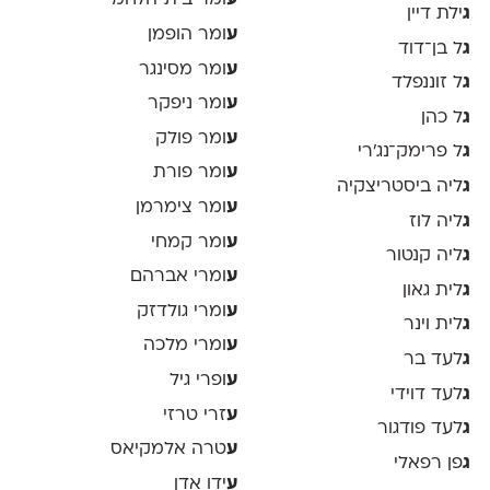
ע
ומר בית־הלחמי
ג
ילת דיין
ע
ומר הופמן
ג
ל בן־דוד
ע
ומר מסינגר
ג
ל זוננפלד
ע
ומר ניפקר
ג
ל כהן
ע
ומר פולק
ג
ל פרימק־נג׳רי
ע
ומר פורת
ג
ליה ביסטריצקיה
ע
ומר צימרמן
ג
ליה לוז
ע
ומר קמחי
ג
ליה קנטור
ע
ומרי אברהם
ג
לית גאון
ע
ומרי גולדזק
ג
לית וינר
ע
ומרי מלכה
ג
לעד בר
ע
ופרי גיל
ג
לעד דוידי
ע
זרי טרזי
ג
לעד פודגור
ע
טרה אלמקיאס
ג
פן רפאלי
ע
ידו אדן