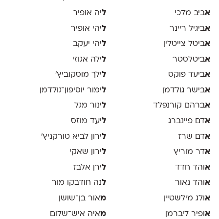
א
ביב מלכי
ל
יה אופיר
א
ביגיל ריינר
ל
יהי אופיר
א
ביטל צייטלין
ל
יהי יעקב
א
ביטלסטר
ל
ילה אגוזי
א
ביעד פוקס
ל
ילך מוסקוביץ'
א
בישר גולדמן
ל
ימור יוסיפון־גולדמן
א
ברהם קורנפלד
ל
ינור מגל
א
דם פיינברג
ל
יעד מוזס
א
דם שרז
ל
ירון לביא טורקניץ׳
א
דר מוריץ
ל
ירון שאקי
א
והד חדד
ל
ירן אלבז
א
והד נאור
ל
נה חודבקו מור
א
ולג מילשטיין
מ
אור בן־שושן
א
ופיר ליברמן
מ
איה איש־שלום