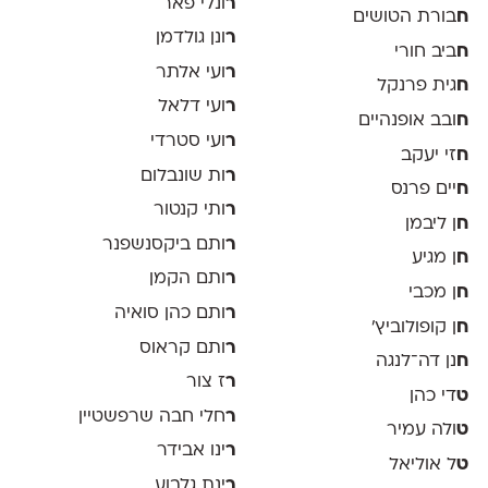
ר
ונלי פאר
ח
בורת הטושים
ר
ונן גולדמן
ח
ביב חורי
ר
ועי אלתר
ח
גית פרנקל
ר
ועי דלאל
ח
ובב אופנהיים
ר
ועי סטרדי
ח
זי יעקב
ר
ות שונבלום
ח
יים פרנס
ר
ותי קנטור
ח
ן ליבמן
ר
ותם ביקסנשפנר
ח
ן מגיע
ר
ותם הקמן
ח
ן מכבי
ר
ותם כהן סואיה
ח
ן קופולוביץ'
ר
ותם קראוס
ח
נן דה־לנגה
ר
ז צור
ט
די כהן
ר
חלי חבה שרפשטיין
ט
ולה עמיר
ר
ינו אבידר
ט
ל אוליאל
ר
ינת גלבוע