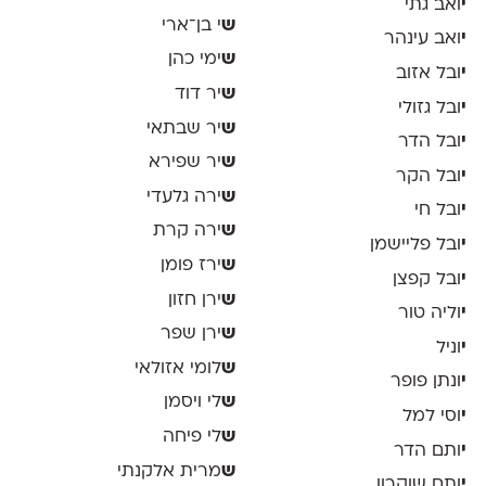
י
ואב גתי
ש
י בן־ארי
י
ואב עינהר
ש
ימי כהן
י
ובל אזוב
ש
יר דוד
י
ובל גזולי
ש
יר שבתאי
י
ובל הדר
ש
יר שפירא
י
ובל הקר
ש
ירה גלעדי
י
ובל חי
ש
ירה קרת
י
ובל פליישמן
ש
ירז פומן
י
ובל קפצן
ש
ירן חזון
י
וליה טור
ש
ירן שפר
י
וניל
ש
לומי אזולאי
י
ונתן פופר
ש
לי ויסמן
י
וסי למל
ש
לי פיחה
י
ותם הדר
ש
מרית אלקנתי
י
ותם שוקרון