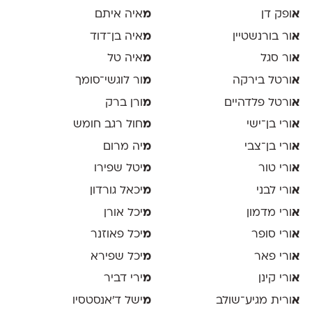
א
ופק דן
מ
איה איתם
א
ור בורנשטיין
מ
איה בן־דוד
א
ור סגל
מ
איה טל
א
ורטל בירקה
מ
ור לוגשי־סומך
א
ורטל פלדהיים
מ
ורן ברק
א
ורי בן־ישי
מ
חול רגב חומש
א
ורי בן־צבי
מ
יה מרום
א
ורי טור
מ
יטל שפירו
א
ורי לבני
מ
יכאל גורדון
א
ורי מדמון
מ
יכל אורן
א
ורי סופר
מ
יכל פאוזנר
א
ורי פאר
מ
יכל שפירא
א
ורי קינן
מ
ירי דביר
א
ורית מגיע־שולב
מ
ישל ד׳אנסטסיו