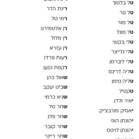
ט
ל בלטוך
ר
ינת הדר
ט
ל גור
ר
מי טל
ט
ל מור
ר
ן אלטמירנו
ט
ל פוגל
ר
ן מלול
ט
לי בקשי
ר
ן עזרא
ט
לי גלייצר
ר
עות פרדו
ט
לי ליברמן
ר
קפת כנען
ט
ליה דריגס
ש
אול כהן
ט
ליה נוימן
ש
ביט יעקב
ט
קטיל
ש
גיא כרמי
י
איר ולדן
ש
חר טל
י
אסיק מורבצ'יק
ש
חר פלג
י
הונתן הופ
ש
חר קובר
י
הונתן לויטס
ש
חר ריינר