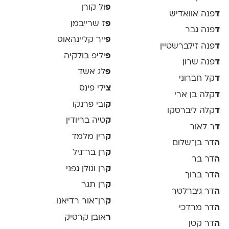
פ
ול קורן
ד
פנה אוואדיש
פ
ז שרייבמן
ד
פנה גבר
פ
ייר קליינהאוס
ד
פנה זילברשטיין
פ
יליפ בולקיה
ד
פנה שרון
פ
לג אשד
ד
קל חברוני
צ
ילי פינס
ד
קלה בן ארי
ק
ובי פרנקו
ד
קלה ליברסקו
ק
טיה בריודין
ד
ר לאור
ק
רין מלמד
ה
דר בן־שלום
ק
רן בר־גיל
ה
דר בר
ק
רן וגולן גפני
ה
דר ברוך
ק
רן תגר
ה
דר גיברלטר
ק
רן־אור רדיאנו
ה
דר מרדכי
ר
אובן קרסיק
ה
דר קטן