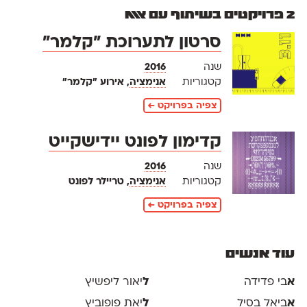
2 פרויקטים בשיתוף עם אאא
סרטון לתערוכת "קלמר"
שנה
2016
קטגוריות
אנימציה
, אירוע "קלמר"
צפיה בפרויקט ←
קדימון לפונט יידישקייט
שנה
2016
קטגוריות
אנימציה
, טריילר לפונט
צפיה בפרויקט ←
עוד אנשים
א
בי פדידה
ל
יאור ליפשיץ
א
ביאל בסיל
ל
יאת פופוביץ