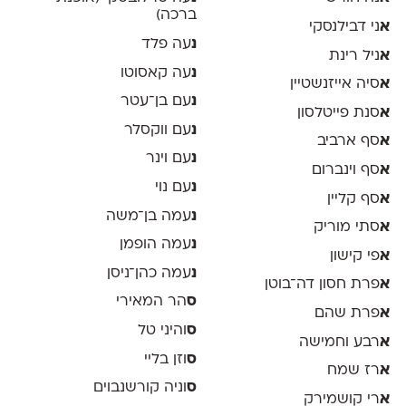
ברכה)
א
ני דבילנסקי
נ
עה פלד
א
ניל רינת
נ
עה קאסוטו
א
סיה אייזנשטיין
נ
עם בן־עטר
א
סנת פייטלסון
נ
עם ווקסלר
א
סף ארביב
נ
עם וינר
א
סף וינברום
נ
עם נוי
א
סף קליין
נ
עמה בן־משה
א
סתי מוריק
נ
עמה הופמן
א
פי קישון
נ
עמה כהן־ניסן
א
פרת חסון דה־בוטן
ס
הר המאירי
א
פרת שהם
ס
והיני טל
א
רבע וחמישה
ס
וזן בליי
א
רז שמח
ס
וניה קורשנבוים
א
רי קושמירק