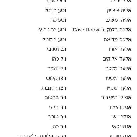
א
לי מגזינר
נ
טלי שקד
א
ליה צ׳צ׳יק
נ
טע בן־טל
א
ליהו משגב
נ
טע כהן
א
לכס בלנקי (Dase Boogie)
נ
טע רבינוביץ׳
א
לכס פדואה
נ
טע רוזנטל
א
לעד אורן
נ
יב תשבי
א
לעד אליקים
נ
יל כהן
א
לעד מלכה
נ
ילי דביר
א
לעד משען
נ
יצן קלוש
א
לעד שטיין
נ
יצן רוזנברג
א
מילי ת׳יאדור
נ
יר ברטוב
א
מנון אילוז
נ
יר הללי
א
נדרי ושי
נ
יר טובר
א
נה זכאי
נ
יר כהן
א
נה חורש
נ
עה טרלובסקי (אופנת