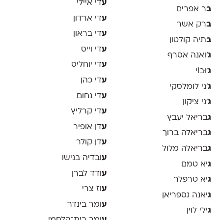
ע
די איילי
ב
ר אפרים
ע
די ארדון
ב
רק אשר
ע
די בראון
ב
תיה קולטון
ע
די וייס
ג
'ואנה אסרף
ע
די יוחליס
ג
'וּבּוֹי
ע
די כהן
ג
׳ני לומלסקי
ע
די נחום
ג
׳ני ציקון
ע
די קרליץ
ג
בריאל יעבץ
ע
דן אופיר
ג
בריאלה ברוך
ע
דן קולר
ג
בריאלה מלול
ע
ובדיה בנישו
ג
יא טמם
ע
ודד לברן
ג
יא טרפלר
ע
וז צרי
ג
יאנה גספריאן
ע
ומר בינדר
ג
ילי לוין