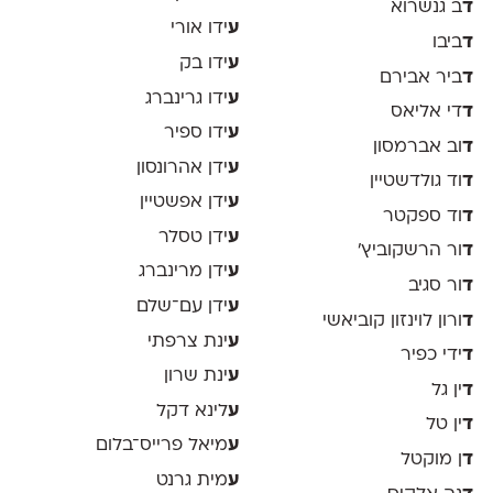
ד
ב גנשרוא
ע
ידו אורי
ד
ביבו
ע
ידו בק
ד
ביר אבירם
ע
ידו גרינברג
ד
די אליאס
ע
ידו ספיר
ד
וב אברמסון
ע
ידן אהרונסון
ד
וד גולדשטיין
ע
ידן אפשטיין
ד
וד ספקטר
ע
ידן טסלר
ד
ור הרשקוביץ׳
ע
ידן מרינברג
ד
ור סגיב
ע
ידן עם־שלם
ד
ורון לוינזון קוביאשי
ע
ינת צרפתי
ד
ידי כפיר
ע
ינת שרון
ד
ין גל
ע
לינא דקל
ד
ין טל
ע
מיאל פרייס־בלום
ד
ן מוקטל
ע
מית גרנט