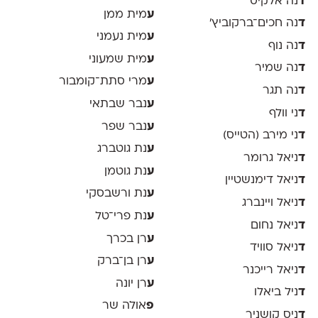
ד
נה אלקיס
ע
מית ממן
ד
נה חכים־ברקוביץ׳
ע
מית נעמני
ד
נה נוף
ע
מית שמעוני
ד
נה שמיר
ע
מרי סתת־קומבור
ד
נה תגר
ע
נבר שבתאי
ד
ני וולף
ע
נבר שפר
ד
ני מירב (הטייס)
ע
נת גוטברג
ד
ניאל גרומר
ע
נת גוטמן
ד
ניאל דימנשטיין
ע
נת ורשבסקי
ד
ניאל ויינברג
ע
נת פרי־טל
ד
ניאל נחום
ע
רן בכרך
ד
ניאל סוויד
ע
רן בן־ברק
ד
ניאל רייכנר
ע
רן יונה
ד
ניל ביאלו
פ
אולה שר
ד
ניס קושניר