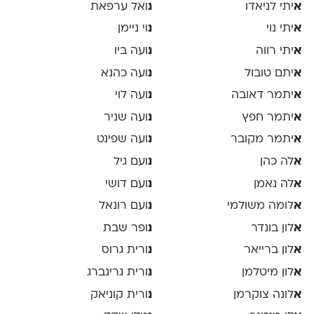
א
יתי לניאדו
נ
ואל ערפאת
א
יתי נוי
נ
וי ניימן
א
יתי רווה
נ
ועה ביו
א
יתם טובול
נ
ועה כהנא
א
יתמר דאובה
נ
ועה לוי
א
יתמר חפץ
נ
ועה שניר
א
יתמר מקובר
נ
ועה שפינט
א
לה כהן
נ
ועם גיל
א
לה נאמן
נ
ועם דושי
א
לומה משולמי
נ
ועם רונאל
א
לון בונדר
נ
ופר שבת
א
לון ברייאר
נ
ורית גרוס
א
לון מיטלמן
נ
ורית גרינברג
א
לונה צוקרמן
נ
ורית קוניאק