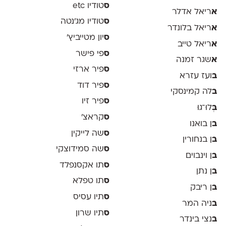
ס
טודיו etc
א
ריאל אדלר
ס
טודיו מג'נטה
א
ריאל בלונדר
ס
יון מטייביץ׳
א
ריאל טייב
ס
פי פישר
א
שגר זמנה
ס
פיר ארזי
ב
ועז עזרא
ס
פיר דוד
ב
לה קמינסקי
ס
פיר זיו
ב
ְּלוּ־גוּ
ס
קראצ׳
ב
ן בואנו
ס
שה לייקין
ב
ן בנחורין
ס
שה סמידוצקי
ב
ן וינבוים
ס
תו אקסנפלד
ב
ן נתן
ס
תו טפלא
ב
ן ריבק
ס
תיו עסיס
ב
ניה המר
ס
תיו שרון
ב
נצי בינדר