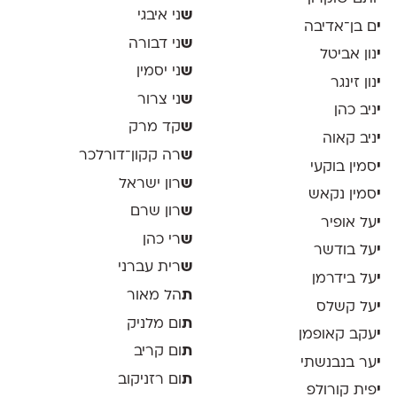
ש
ני איבגי
י
ם בן־אדיבה
ש
ני דבורה
י
נון אביטל
ש
ני יסמין
י
נון זינגר
ש
ני צרור
י
ניב כהן
ש
קד מרק
י
ניב קאוה
ש
רה קקון־דורלכר
י
סמין בוקעי
ש
רון ישראל
י
סמין נקאש
ש
רון שרם
י
על אופיר
ש
רי כהן
י
על בודשר
ש
רית עברני
י
על בידרמן
ת
הל מאור
י
על קשלס
ת
ום מלניק
י
עקב קאופמן
ת
ום קריב
י
ער בנבנשתי
ת
ום רזניקוב
י
פית קורולפ