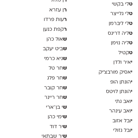
ר
ן מלול
ט
לי בקשי
ר
ן עזרא
ט
לי גלייצר
ר
עות פרדו
ט
לי ליברמן
ר
קפת כנען
ט
ליה דריגס
ש
אול כהן
ט
ליה נוימן
ש
ביט יעקב
ט
קטיל
ש
גיא כרמי
י
איר ולדן
ש
חר טל
י
אסיק מורבצ'יק
ש
חר פלג
י
הונתן הופ
ש
חר קובר
י
הונתן לויטס
ש
חר ריינר
י
ואב גתי
ש
י בן־ארי
י
ואב עינהר
ש
ימי כהן
י
ובל אזוב
ש
יר דוד
י
ובל גזולי
ש
יר שבתאי