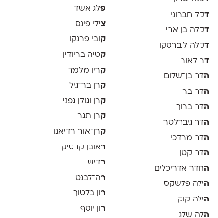
פ
לג אשד
ד
קל חברוני
צ
ילי פינס
ד
קלה בן ארי
ק
ובי פרנקו
ד
קלה ליברסקו
ק
טיה בריודין
ד
ר לאור
ק
רין מלמד
ה
דר בן־שלום
ק
רן בר־גיל
ה
דר בר
ק
רן וגולן גפני
ה
דר ברוך
ק
רן תגר
ה
דר גיברלטר
ק
רן־אור רדיאנו
ה
דר מרדכי
ר
אובן קרסיק
ה
דר קטן
ר
דיש
ה
חדר אדריכלים
ר
ה־לבנט
ה
ילה פלשקס
ר
ון בלטוך
ה
ילה קוק
ר
ון יוסף
ה
ִלה שלג