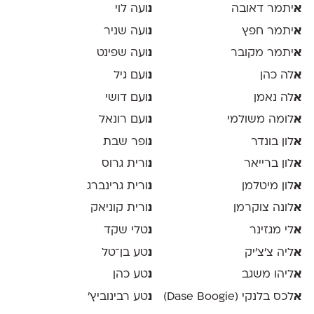
א
יתמר דאובה
נ
ועה לוי
א
יתמר חפץ
נ
ועה שניר
א
יתמר מקובר
נ
ועה שפינט
א
לה כהן
נ
ועם גיל
א
לה נאמן
נ
ועם דושי
א
לומה משולמי
נ
ועם רונאל
א
לון בונדר
נ
ופר שבת
א
לון ברייאר
נ
ורית גרוס
א
לון מיטלמן
נ
ורית גרינברג
א
לונה צוקרמן
נ
ורית קוניאק
א
לי מגזינר
נ
טלי שקד
א
ליה צ׳צ׳יק
נ
טע בן־טל
א
ליהו משגב
נ
טע כהן
א
לכס בלנקי (Dase Boogie)
נ
טע רבינוביץ׳