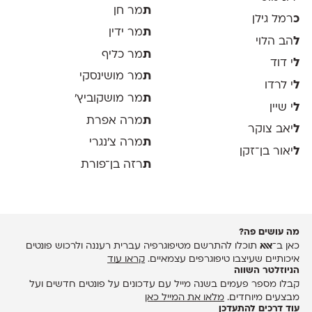
ת
מר חן
כ
רמל גילן
ת
מר ידין
ל
הב הלוי
ת
מר כליף
ל
י דוד
ת
מר מושינסקי
ל
י לרדו
ת
מר מושקוביץ'
ל
י שיין
ת
מרה אפרת
ל
יאב צוקר
ת
מרה צ׳נגרי
ל
יאור בן־זקן
ת
רזה בן־פורת
מה עושים פה?
כאן ב־
אאא
תוכלו להתרשם מטיפוגרפיה עברית רעננה ולרכוש פונטים
איכותיים שעיצבו טיפוגרפים עצמאיים.
קראו עוד
הניוזלטר השווה
קבלו מספר פעמים בשנה מייל עם עדכונים על פונטים חדשים ועל
מבצעים מיוחדים.
מלאו את המייל כאן
עוד דרכים להתעדכן