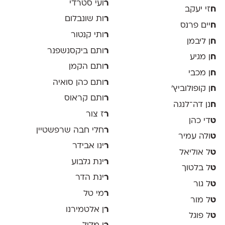
ר
ועי סטרדי
ח
זי יעקב
ר
ות שונבלום
ח
יים פרנס
ר
ותי קנטור
ח
ן ליבמן
ר
ותם ביקסנשפנר
ח
ן מגיע
ר
ותם הקמן
ח
ן מכבי
ר
ותם כהן סואיה
ח
ן קופולוביץ'
ר
ותם קראוס
ח
נן דה־לנגה
ר
ז צור
ט
די כהן
ר
חלי חבה שרפשטיין
ט
ולה עמיר
ר
ינו אבידר
ט
ל אוליאל
ר
ינת גלבוע
ט
ל בלטוך
ר
ינת הדר
ט
ל גור
ר
מי טל
ט
ל מור
ר
ן אלטמירנו
ט
ל פוגל