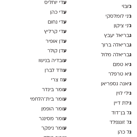
ע
די יוחליס
ג
'וּבּוֹי
ע
די כהן
ג
׳ני לומלסקי
ע
די נחום
ג
׳ני ציקון
ע
די קרליץ
ג
בריאל יעבץ
ע
דן אופיר
ג
בריאלה ברוך
ע
דן קולר
ג
בריאלה מלול
ע
ובדיה בנישו
ג
יא טמם
ע
ודד לברן
ג
יא טרפלר
ע
וז צרי
ג
יאנה גספריאן
ע
ומר בינדר
ג
ילי לוין
ע
ומר בית־הלחמי
ג
ילת דיין
ע
ומר הופמן
ג
ל בן־דוד
ע
ומר מסינגר
ג
ל זוננפלד
ע
ומר ניפקר
ג
ל כהן