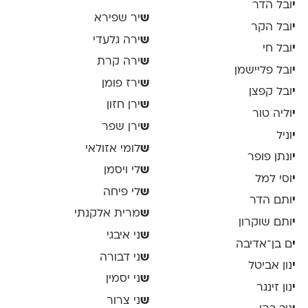
י
ובל הדר
ש
יר שפירא
י
ובל הקר
ש
ירה גלעדי
י
ובל חי
ש
ירה קרת
י
ובל פליישמן
ש
ירז פומן
י
ובל קפצן
ש
ירן חזון
י
וליה טור
ש
ירן שפר
י
וניל
ש
לומי אזולאי
י
ונתן פופר
ש
לי ויסמן
י
וסי למל
ש
לי פיחה
י
ותם הדר
ש
מרית אלקנתי
י
ותם שוקרון
ש
ני איבגי
י
ם בן־אדיבה
ש
ני דבורה
י
נון אביטל
ש
ני יסמין
י
נון זינגר
ש
ני צרור