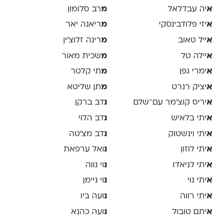
א
יה עבדלאל
מ
רב סלומון
א
יזי פלודבינסקי
מ
ריאנה יאר
א
ייל טאוב
מ
רינה זלוצ׳ין
א
יילה טל
מ
שכית מאור
א
ימרי גפן
מ
תי קלטר
א
יציק רנרט
מ
תן שליטא
א
יריס קוצ׳מר עם־שלם
נ
דב ברקן
א
יתי בלאיש
נ
דב הלוי
א
יתי וינשטוק
נ
דב מצ׳טה
א
יתי לוזון
נ
ואל ערפאת
א
יתי לניאדו
נ
וי נווה
א
יתי נוי
נ
וי ניימן
א
יתי רווה
נ
ועה ביו
א
יתם טובול
נ
ועה כהנא