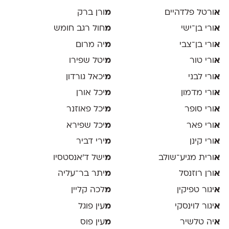
א
ורטל פלדהיים
מ
ורן ברק
א
ורי בן־ישי
מ
חול רגב חומש
א
ורי בן־צבי
מ
יה מרום
א
ורי טור
מ
יטל שפירו
א
ורי לבני
מ
יכאל גורדון
א
ורי מדמון
מ
יכל אורן
א
ורי סופר
מ
יכל פאוזנר
א
ורי פאר
מ
יכל שפירא
א
ורי קינן
מ
ירי דביר
א
ורית מגיע־שולב
מ
ישל ד׳אנסטסיו
א
ורן רוזנסל
מ
יתר בר־עליה
א
יגור טפיקין
מ
לכה קליין
א
יגור לוינסקי
מ
עין פוגל
א
יה טלשיר
מ
עין פוס