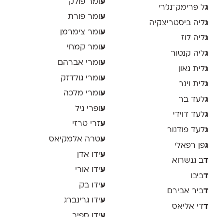
ע
ומר פולק
ג
ל פרימק־נג׳רי
ע
ומר פורת
ג
ליה ביסטריצקיה
ע
ומר צימרמן
ג
ליה לוז
ע
ומר קמחי
ג
ליה קנטור
ע
ומרי אברהם
ג
לית גאון
ע
ומרי גולדזק
ג
לית וינר
ע
ומרי מלכה
ג
לעד בר
ע
ופרי גיל
ג
לעד דוידי
ע
זרי טרזי
ג
לעד פודגור
ע
טרה אלמקיאס
ג
פן רפאלי
ע
ידו אדן
ד
ב גנשרוא
ע
ידו אורי
ד
ביבו
ע
ידו בק
ד
ביר אבירם
ע
ידו גרינברג
ד
די אליאס
ע
ידו ספיר