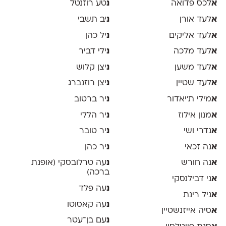
א
לכס פדואה
נ
טע רוזנטל
א
לעד אורן
נ
יב תשבי
א
לעד אליקים
נ
יל כהן
א
לעד מלכה
נ
ילי דביר
א
לעד משען
נ
יצן קלוש
א
לעד שטיין
נ
יצן רוזנברג
א
מילי ת׳יאדור
נ
יר ברטוב
א
מנון אילוז
נ
יר הללי
א
נדרי ושי
נ
יר טובר
א
נה זכאי
נ
יר כהן
א
נה חורש
נ
עה טרלובסקי (אופנת
ברכה)
א
ני דבילנסקי
נ
עה פלד
א
ניל רינת
נ
עה קאסוטו
א
סיה אייזנשטיין
נ
עם בן־עטר