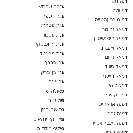
ד
נה תגר
ע
נבר שבתאי
ד
ני וולף
ע
נבר שפר
ד
ני מירב (הטייס)
ע
נת גוטברג
ד
ניאל גרומר
ע
נת גוטמן
ד
ניאל דימנשטיין
ע
נת ורשבסקי
ד
ניאל ויינברג
ע
נת פרי־טל
ד
ניאל נחום
ע
רן בכרך
ד
ניאל סוויד
ע
רן בן־ברק
ד
ניאל רייכנר
ע
רן יונה
ד
ניל ביאלו
פ
אולה שר
ד
ניס קושניר
פ
ול קורן
ד
פנה אוואדיש
פ
ז שרייבמן
ד
פנה גבר
פ
ייר קליינהאוס
ד
פנה זילברשטיין
פ
יליפ בולקיה
ד
פנה שרון