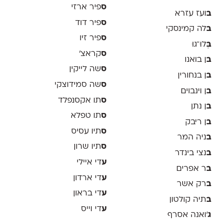
ס
פיר ארזי
ב
ועז עזרא
ס
פיר דוד
ב
לה קמינסקי
ס
פיר זיו
ב
ְּלוּ־גוּ
ס
קראצ׳
ב
ן בואנו
ס
שה לייקין
ב
ן בנחורין
ס
שה סמידוצקי
ב
ן וינבוים
ס
תו אקסנפלד
ב
ן נתן
ס
תו טפלא
ב
ן ריבק
ס
תיו עסיס
ב
ניה המר
ס
תיו שרון
ב
נצי בינדר
ע
די איילי
ב
ר אפרים
ע
די ארדון
ב
רק אשר
ע
די בראון
ב
תיה קולטון
ע
די וייס
ג
'ואנה אסרף