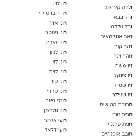
ר
ון לוין
ו
לדה קירילוב
ר
ון רוברט לוי
ו
רד בבאי
ר
וני אדרי
ו
רד גולדמן
ר
וני גינוסר
ז
אב אנגלמאיר
ר
וני זאדה
ז
הר קורן
ר
וני לבון
ז
והר וינר
ר
וני לוי
ז
יו משה
ר
וני לוית
ז
יו פינקל
ר
וני קוך
ז
יו שמח
ר
וני קרדי
ז
יו שניידר
ר
ונלי פאר
ח
בורת הטושים
ר
ונן גולדמן
ח
ביב חורי
ר
ועי אלתר
ח
גית פרנקל
ר
ועי דלאל
ח
ובב אופנהיים