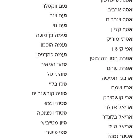
א
סנת פייטלסון
נ
עם ווקסלר
א
סף ארביב
נ
עם וינר
א
סף וינברום
נ
עם נוי
א
סף קליין
נ
עמה בן־משה
א
סתי מוריק
נ
עמה הופמן
א
פי קישון
נ
עמה כהן־ניסן
א
פרת חסון דה־בוטן
ס
הר המאירי
א
פרת שהם
ס
והיני טל
א
רבע וחמישה
ס
וזן בליי
א
רז שמח
ס
וניה קורשנבוים
א
רי קושמירק
ס
טודיו etc
א
ריאל אדלר
ס
טודיו מג'נטה
א
ריאל בלונדר
ס
יון מטייביץ׳
א
ריאל טייב
ס
פי פישר
א
שגר זמנה