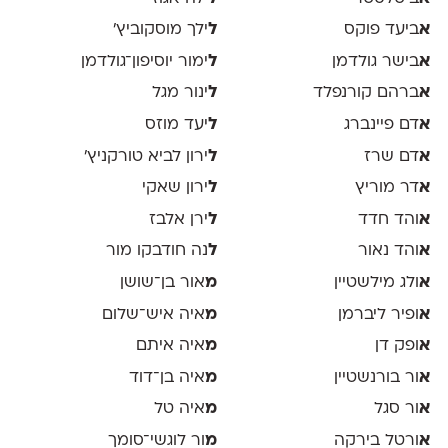
א
ביעד פוקס
ל
ילך מוסקוביץ'
א
בישר גולדמן
ל
ימור יוסיפון־גולדמן
א
ברהם קורנפלד
ל
ינור מגל
א
דם פיינברג
ל
יעד מוזס
א
דם שרז
ל
ירון לביא טורקניץ׳
א
דר מוריץ
ל
ירון שאקי
א
והד חדד
ל
ירן אלבז
א
והד נאור
ל
נה חודבקו מור
א
ולג מילשטיין
מ
אור בן־שושן
א
ופיר ליברמן
מ
איה איש־שלום
א
ופק דן
מ
איה איתם
א
ור בורנשטיין
מ
איה בן־דוד
א
ור סגל
מ
איה טל
א
ורטל בירקה
מ
ור לוגשי־סומך