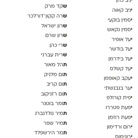
י
ניב כהן
ש
קד מרק
י
ניב קאוה
ש
רה קקון־דורלכר
י
סמין בוקעי
ש
רון ישראל
י
סמין נקאש
ש
רון שרם
י
על אופיר
ש
רי כהן
י
על בודשר
ש
רית עברני
י
על בידרמן
ת
הל מאור
י
על קשלס
ת
ום מלניק
י
עקב קאופמן
ת
ום קריב
י
ער בנבנשתי
ת
ום רזניקוב
י
פית קורולפ
ת
ומר בוטנר
י
פעת פטררו
ת
מיר גולדנברג
י
פעת רוזמן
ת
מיר שפר
י
רום ורדימון
ת
מר הירשפלד
י
רונימוס