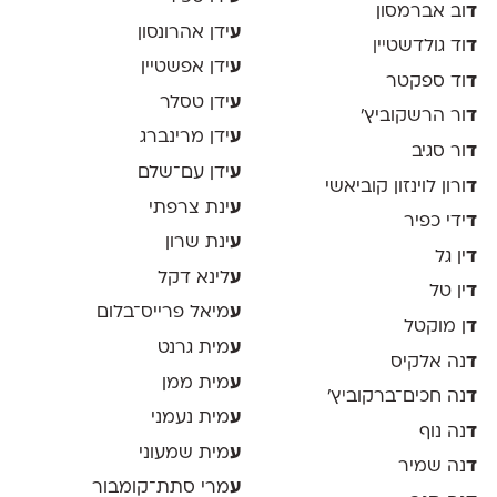
ד
וב אברמסון
ע
ידן אהרונסון
ד
וד גולדשטיין
ע
ידן אפשטיין
ד
וד ספקטר
ע
ידן טסלר
ד
ור הרשקוביץ׳
ע
ידן מרינברג
ד
ור סגיב
ע
ידן עם־שלם
ד
ורון לוינזון קוביאשי
ע
ינת צרפתי
ד
ידי כפיר
ע
ינת שרון
ד
ין גל
ע
לינא דקל
ד
ין טל
ע
מיאל פרייס־בלום
ד
ן מוקטל
ע
מית גרנט
ד
נה אלקיס
ע
מית ממן
ד
נה חכים־ברקוביץ׳
ע
מית נעמני
ד
נה נוף
ע
מית שמעוני
ד
נה שמיר
ע
מרי סתת־קומבור