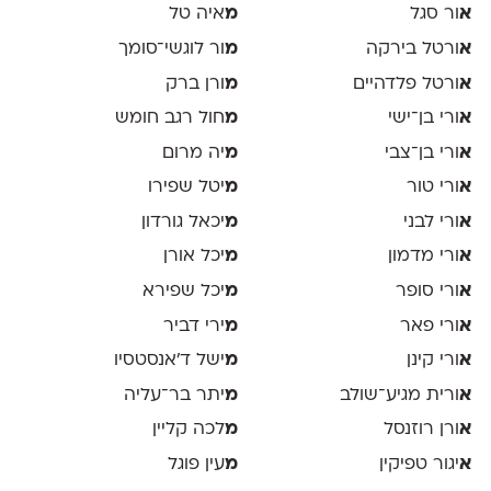
א
ור סגל
מ
איה טל
א
ורטל בירקה
מ
ור לוגשי־סומך
א
ורטל פלדהיים
מ
ורן ברק
א
ורי בן־ישי
מ
חול רגב חומש
א
ורי בן־צבי
מ
יה מרום
א
ורי טור
מ
יטל שפירו
א
ורי לבני
מ
יכאל גורדון
א
ורי מדמון
מ
יכל אורן
א
ורי סופר
מ
יכל שפירא
א
ורי פאר
מ
ירי דביר
א
ורי קינן
מ
ישל ד׳אנסטסיו
א
ורית מגיע־שולב
מ
יתר בר־עליה
א
ורן רוזנסל
מ
לכה קליין
א
יגור טפיקין
מ
עין פוגל