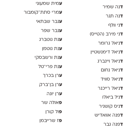
ע
מית שמעוני
ד
נה שמיר
ע
מרי סתת־קומבור
ד
נה תגר
ע
נבר שבתאי
ד
ני וולף
ע
נבר שפר
ד
ני מירב (הטייס)
ע
נת גוטברג
ד
ניאל גרומר
ע
נת גוטמן
ד
ניאל דימנשטיין
ע
נת ורשבסקי
ד
ניאל ויינברג
ע
נת פרי־טל
ד
ניאל נחום
ע
רן בכרך
ד
ניאל סוויד
ע
רן בן־ברק
ד
ניאל רייכנר
ע
רן יונה
ד
ניל ביאלו
פ
אולה שר
ד
ניס קושניר
פ
ול קורן
ד
פנה אוואדיש
פ
ז שרייבמן
ד
פנה גבר