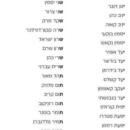
ש
ני יסמין
י
נון זינגר
ש
ני צרור
י
ניב כהן
ש
קד מרק
י
ניב קאוה
ש
רה קקון־דורלכר
י
סמין בוקעי
ש
רון ישראל
י
סמין נקאש
ש
רון שרם
י
על אופיר
ש
רי כהן
י
על בודשר
ש
רית עברני
י
על בידרמן
ת
הל מאור
י
על קשלס
ת
ום מלניק
י
עקב קאופמן
ת
ום קריב
י
ער בנבנשתי
ת
ום רזניקוב
י
פית קורולפ
ת
ומר בוטנר
י
פעת פטררו
ת
מיר גולדנברג
י
פעת רוזמן