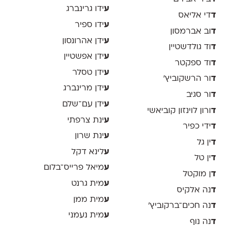
ע
ידו גרינברג
ד
די אליאס
ע
ידו ספיר
ד
וב אברמסון
ע
ידן אהרונסון
ד
וד גולדשטיין
ע
ידן אפשטיין
ד
וד ספקטר
ע
ידן טסלר
ד
ור הרשקוביץ׳
ע
ידן מרינברג
ד
ור סגיב
ע
ידן עם־שלם
ד
ורון לוינזון קוביאשי
ע
ינת צרפתי
ד
ידי כפיר
ע
ינת שרון
ד
ין גל
ע
לינא דקל
ד
ין טל
ע
מיאל פרייס־בלום
ד
ן מוקטל
ע
מית גרנט
ד
נה אלקיס
ע
מית ממן
ד
נה חכים־ברקוביץ׳
ע
מית נעמני
ד
נה נוף