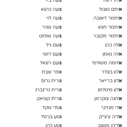
א
יתי רווה
נ
ועה ביו
א
יתם טובול
נ
ועה כהנא
א
יתמר דאובה
נ
ועה לוי
א
יתמר חפץ
נ
ועה שניר
א
יתמר מקובר
נ
ועה שפינט
א
לה כהן
נ
ועם גיל
א
לה נאמן
נ
ועם דושי
א
לומה משולמי
נ
ועם רונאל
א
לון בונדר
נ
ופר שבת
א
לון ברייאר
נ
ורית גרוס
א
לון מיטלמן
נ
ורית גרינברג
א
לונה צוקרמן
נ
ורית קוניאק
א
לי מגזינר
נ
טלי שקד
א
ליה צ׳צ׳יק
נ
טע בן־טל
א
ליהו משגב
נ
טע כהן