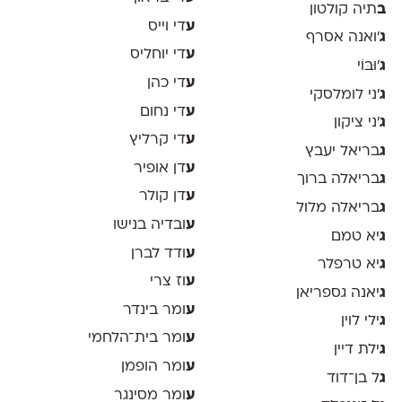
ב
תיה קולטון
ע
די וייס
ג
'ואנה אסרף
ע
די יוחליס
ג
'וּבּוֹי
ע
די כהן
ג
׳ני לומלסקי
ע
די נחום
ג
׳ני ציקון
ע
די קרליץ
ג
בריאל יעבץ
ע
דן אופיר
ג
בריאלה ברוך
ע
דן קולר
ג
בריאלה מלול
ע
ובדיה בנישו
ג
יא טמם
ע
ודד לברן
ג
יא טרפלר
ע
וז צרי
ג
יאנה גספריאן
ע
ומר בינדר
ג
ילי לוין
ע
ומר בית־הלחמי
ג
ילת דיין
ע
ומר הופמן
ג
ל בן־דוד
ע
ומר מסינגר