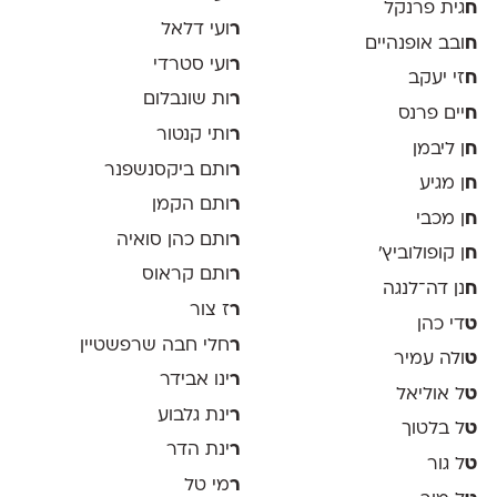
ח
גית פרנקל
ר
ועי דלאל
ח
ובב אופנהיים
ר
ועי סטרדי
ח
זי יעקב
ר
ות שונבלום
ח
יים פרנס
ר
ותי קנטור
ח
ן ליבמן
ר
ותם ביקסנשפנר
ח
ן מגיע
ר
ותם הקמן
ח
ן מכבי
ר
ותם כהן סואיה
ח
ן קופולוביץ'
ר
ותם קראוס
ח
נן דה־לנגה
ר
ז צור
ט
די כהן
ר
חלי חבה שרפשטיין
ט
ולה עמיר
ר
ינו אבידר
ט
ל אוליאל
ר
ינת גלבוע
ט
ל בלטוך
ר
ינת הדר
ט
ל גור
ר
מי טל