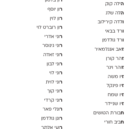
ר
ון בלטוך
ה
ילה קוק
ר
ון יוסף
ה
ִלה שלג
ר
ון לוין
ו
לדה קירילוב
ר
ון רוברט לוי
ו
רד בבאי
ר
וני אדרי
ו
רד גולדמן
ר
וני גינוסר
ז
אב אנגלמאיר
ר
וני זאדה
ז
הר קורן
ר
וני לבון
ז
והר וינר
ר
וני לוי
ז
יו משה
ר
וני לוית
ז
יו פינקל
ר
וני קוך
ז
יו שמח
ר
וני קרדי
ז
יו שניידר
ר
ונלי פאר
ח
בורת הטושים
ר
ונן גולדמן
ח
ביב חורי
ר
ועי אלתר