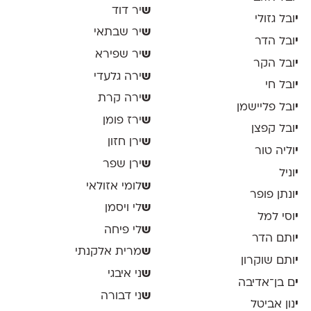
ש
יר דוד
י
ובל גזולי
ש
יר שבתאי
י
ובל הדר
ש
יר שפירא
י
ובל הקר
ש
ירה גלעדי
י
ובל חי
ש
ירה קרת
י
ובל פליישמן
ש
ירז פומן
י
ובל קפצן
ש
ירן חזון
י
וליה טור
ש
ירן שפר
י
וניל
ש
לומי אזולאי
י
ונתן פופר
ש
לי ויסמן
י
וסי למל
ש
לי פיחה
י
ותם הדר
ש
מרית אלקנתי
י
ותם שוקרון
ש
ני איבגי
י
ם בן־אדיבה
ש
ני דבורה
י
נון אביטל