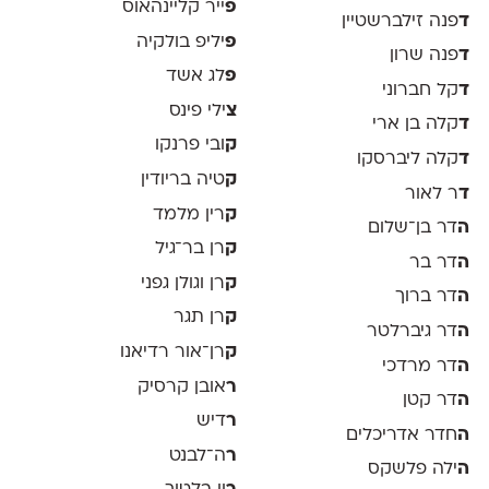
פ
ייר קליינהאוס
ד
פנה זילברשטיין
פ
יליפ בולקיה
ד
פנה שרון
פ
לג אשד
ד
קל חברוני
צ
ילי פינס
ד
קלה בן ארי
ק
ובי פרנקו
ד
קלה ליברסקו
ק
טיה בריודין
ד
ר לאור
ק
רין מלמד
ה
דר בן־שלום
ק
רן בר־גיל
ה
דר בר
ק
רן וגולן גפני
ה
דר ברוך
ק
רן תגר
ה
דר גיברלטר
ק
רן־אור רדיאנו
ה
דר מרדכי
ר
אובן קרסיק
ה
דר קטן
ר
דיש
ה
חדר אדריכלים
ר
ה־לבנט
ה
ילה פלשקס