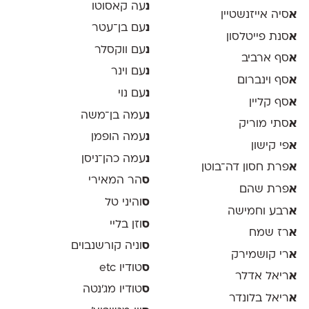
נ
עה קאסוטו
א
סיה אייזנשטיין
נ
עם בן־עטר
א
סנת פייטלסון
נ
עם ווקסלר
א
סף ארביב
נ
עם וינר
א
סף וינברום
נ
עם נוי
א
סף קליין
נ
עמה בן־משה
א
סתי מוריק
נ
עמה הופמן
א
פי קישון
נ
עמה כהן־ניסן
א
פרת חסון דה־בוטן
ס
הר המאירי
א
פרת שהם
ס
והיני טל
א
רבע וחמישה
ס
וזן בליי
א
רז שמח
ס
וניה קורשנבוים
א
רי קושמירק
ס
טודיו etc
א
ריאל אדלר
ס
טודיו מג'נטה
א
ריאל בלונדר