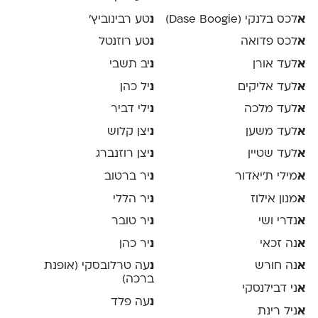
א
לכס בלנקי (Dase Boogie)
נ
טע רבינוביץ׳
א
לכס פדואה
נ
טע רוזנטל
א
לעד אורן
נ
יב תשבי
א
לעד אליקים
נ
יל כהן
א
לעד מלכה
נ
ילי דביר
א
לעד משען
נ
יצן קלוש
א
לעד שטיין
נ
יצן רוזנברג
א
מילי ת׳יאדור
נ
יר ברטוב
א
מנון אילוז
נ
יר הללי
א
נדרי ושי
נ
יר טובר
א
נה זכאי
נ
יר כהן
א
נה חורש
נ
עה טרלובסקי (אופנת
ברכה)
א
ני דבילנסקי
נ
עה פלד
א
ניל רינת