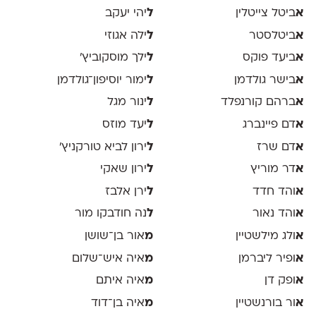
א
ביטל צייטלין
ל
יהי יעקב
א
ביטלסטר
ל
ילה אגוזי
א
ביעד פוקס
ל
ילך מוסקוביץ'
א
בישר גולדמן
ל
ימור יוסיפון־גולדמן
א
ברהם קורנפלד
ל
ינור מגל
א
דם פיינברג
ל
יעד מוזס
א
דם שרז
ל
ירון לביא טורקניץ׳
א
דר מוריץ
ל
ירון שאקי
א
והד חדד
ל
ירן אלבז
א
והד נאור
ל
נה חודבקו מור
א
ולג מילשטיין
מ
אור בן־שושן
א
ופיר ליברמן
מ
איה איש־שלום
א
ופק דן
מ
איה איתם
א
ור בורנשטיין
מ
איה בן־דוד