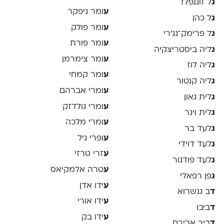
ג
ל זוננפלד
ע
ומר ניפקר
ג
ל כהן
ע
ומר פולק
ג
ל פרימק־נג׳רי
ע
ומר פורת
ג
ליה ביסטריצקיה
ע
ומר צימרמן
ג
ליה לוז
ע
ומר קמחי
ג
ליה קנטור
ע
ומרי אברהם
ג
לית גאון
ע
ומרי גולדזק
ג
לית וינר
ע
ומרי מלכה
ג
לעד בר
ע
ופרי גיל
ג
לעד דוידי
ע
זרי טרזי
ג
לעד פודגור
ע
טרה אלמקיאס
ג
פן רפאלי
ע
ידו אדן
ד
ב גנשרוא
ע
ידו אורי
ד
ביבו
ע
ידו בק
ד
ביר אבירם