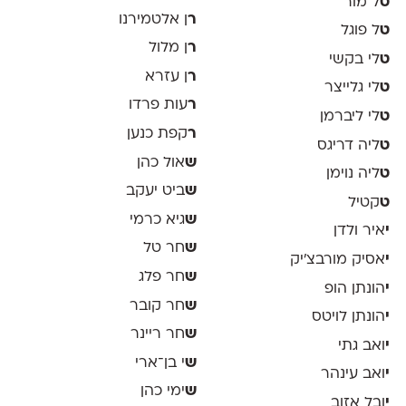
ט
ל מור
ר
ן אלטמירנו
ט
ל פוגל
ר
ן מלול
ט
לי בקשי
ר
ן עזרא
ט
לי גלייצר
ר
עות פרדו
ט
לי ליברמן
ר
קפת כנען
ט
ליה דריגס
ש
אול כהן
ט
ליה נוימן
ש
ביט יעקב
ט
קטיל
ש
גיא כרמי
י
איר ולדן
ש
חר טל
י
אסיק מורבצ'יק
ש
חר פלג
י
הונתן הופ
ש
חר קובר
י
הונתן לויטס
ש
חר ריינר
י
ואב גתי
ש
י בן־ארי
י
ואב עינהר
ש
ימי כהן
י
ובל אזוב