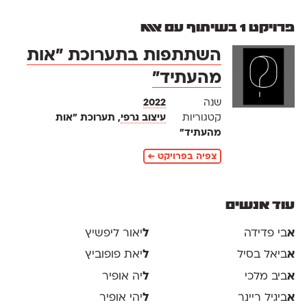
פרויקט 1 בשיתוף עם אאא
השתתפות בתערוכת ״אות
מהעתיד״
שנה
2022
קטגוריות
עיצוב גרפי
, תערוכת ״אות
מהעתיד״
צפיה בפרויקט ←
עוד אנשים
א
בי פדידה
ל
יאור ליפשיץ
א
ביאל בסיל
ל
יאת פופוביץ
א
ביב מלכי
ל
יה אופיר
א
ביגיל ריינר
ל
יהי אופיר