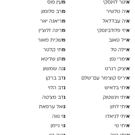
א
יגור לוינסקי
מ
עין פוס
א
יה טלשיר
מ
רב סלומון
א
יה עבדלאל
מ
ריאנה יאר
א
יזי פלודבינסקי
מ
רינה זלוצ׳ין
א
ייל טאוב
מ
שכית מאור
א
יילה טל
מ
תי קלטר
א
ימרי גפן
מ
תן שליטא
א
יציק רנרט
נ
גה שמשון
א
יריס קוצ׳מר עם־שלם
נ
דב ברקן
א
יתי בלאיש
נ
דב הלוי
א
יתי וינשטוק
נ
דב מצ׳טה
א
יתי לוזון
נ
ואל ערפאת
א
יתי לניאדו
נ
וי נווה
א
יתי נוי
נ
וי ניימן