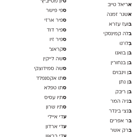
ס
יון מטייביץ׳
א
ריאל טייב
ס
פי פישר
א
שגר זמנה
ס
פיר ארזי
ב
ועז עזרא
ס
פיר דוד
ב
לה קמינסקי
ס
פיר זיו
ב
ְּלוּ־גוּ
ס
קראצ׳
ב
ן בואנו
ס
שה לייקין
ב
ן בנחורין
ס
שה סמידוצקי
ב
ן וינבוים
ס
תו אקסנפלד
ב
ן נתן
ס
תו טפלא
ב
ן ריבק
ס
תיו עסיס
ב
ניה המר
ס
תיו שרון
ב
נצי בינדר
ע
די איילי
ב
ר אפרים
ע
די ארדון
ב
רק אשר
ע
די בראון