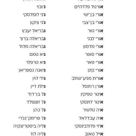
א
ג
ורטל פלדהיים
'וּבּוֹי
א
ג
ורי בן־ישי
׳ני לומלסקי
א
ג
ורי בן־צבי
׳ני ציקון
א
ג
ורי טור
בריאל יעבץ
א
ג
ורי לבני
בריאלה ברוך
א
ג
ורי מדמון
בריאלה מלול
א
ג
ורי סופר
יא טמם
א
ג
ורי פאר
יא טרפלר
א
ג
ורי קינן
יאנה גספריאן
א
ג
ורית מגיע־שולב
ילי לוין
א
ג
ורן רוזנסל
ילת דיין
א
ג
יגור טפיקין
ל בן־דוד
א
ג
יגור לוינסקי
ל זוננפלד
א
ג
יה טלשיר
ל כהן
א
ג
יה עבדלאל
ל פרימק־נג׳רי
א
ג
יזי פלודבינסקי
ליה ביסטריצקיה
א
ג
ייל טאוב
ליה לוז