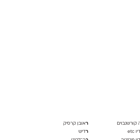
ר
ה קורשנבוים
אובן קרסיק
ר
 etc
דיש