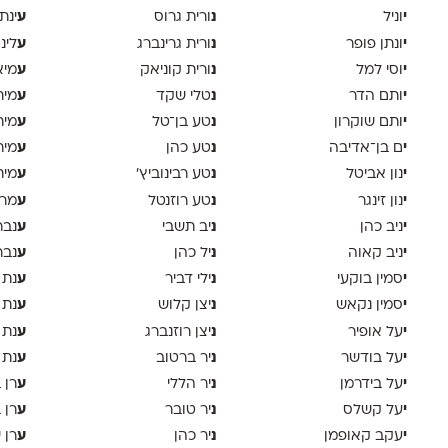
י
נ
ע
וניל
ורית גרוס
ינת
י
נ
ע
ונתן פופר
ורית גרינברג
לינ
י
נ
ע
וסי למל
ורית קוניאק
מיא
י
נ
ע
ותם הדר
טלי שקד
מית
י
נ
ע
ותם שוקרון
טע בן־טל
מית
י
נ
ע
ם בן־אדיבה
טע כהן
מית
י
נ
ע
נון אביטל
טע רבינוביץ׳
מית
י
נ
ע
נון זינגר
טע רוזנטל
מרי
י
נ
ע
ניב כהן
יב תשבי
נבר
י
נ
ע
ניב קאוה
יל כהן
נבר
י
נ
ע
סמין בוקעי
ילי דביר
נת 
י
נ
ע
סמין נקאש
יצן קלוש
נת 
י
נ
ע
על אופיר
יצן רוזנברג
נת 
י
נ
ע
על בודשר
יר ברטוב
נת 
י
נ
ע
על בידרמן
יר הללי
רן 
י
נ
ע
על קשלס
יר טובר
רן 
י
נ
ע
עקב קאופמן
יר כהן
רן י