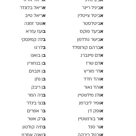
א
א
ביב מלכי
ריאל אדלר
א
א
ביגיל ריינר
ריאל בלונדר
א
א
ביטל צייטלין
ריאל טייב
א
א
ביטלסטר
שגר זמנה
א
ב
ביעד פוקס
ועז עזרא
א
ב
בישר גולדמן
לה קמינסקי
א
ב
ברהם קורנפלד
ְּלוּ־גוּ
א
ב
דם פיינברג
ן בואנו
א
ב
דם שרז
ן בנחורין
א
ב
דר מוריץ
ן וינבוים
א
ב
והד חדד
ן נתן
א
ב
והד נאור
ן ריבק
א
ב
ולג מילשטיין
ניה המר
א
ב
ופיר ליברמן
נצי בינדר
א
ב
ופק דן
ר אפרים
א
ב
ור בורנשטיין
רק אשר
א
ב
ור סגל
תיה קולטון
א
ג
ורטל בירקה
'ואנה אסרף