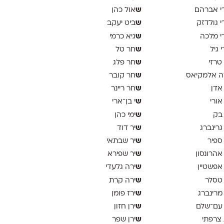
ש
י אברהם
אול כהן
ש
י גולדזק
ביט יעקב
ש
י מלכה
גיא כרמי
ש
י גיל
חר טל
ש
 טרזי
חר פלג
ש
ה אלמקיאס
חר קובר
ש
 אדן
חר ריינר
ש
 אורי
י בן־ארי
ש
 בק
ימי כהן
ש
 גרינברג
יר דוד
ש
 ספיר
יר שבתאי
ש
 אהרונסון
יר שפירא
ש
 אפשטיין
ירה גלעדי
ש
 טסלר
ירה קרת
ש
 מרינברג
ירז פומן
ש
 עם־שלם
ירן חזון
ש
 צרפתי
ירן שפר