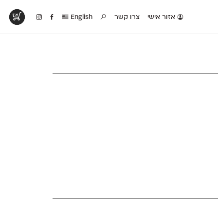
אזור אישי
צרו קשר
English
טים בפעולה
קטלוג להדפסה
טבלת השוואה
לראות עיצובים
לאלו שאוהבים לבחון
טבלה עם כל המאפיינים
פים שנעשו עם
פונטים על־גבי דף A4
של הפונטים שלנו זה
ונטים שלנו
לבן מולבן
לצד זה