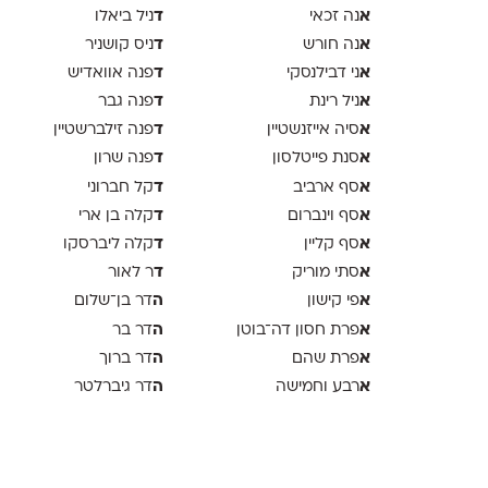
א
ד
נה זכאי
ניל ביאלו
א
ד
נה חורש
ניס קושניר
א
ד
ני דבילנסקי
פנה אוואדיש
א
ד
ניל רינת
פנה גבר
א
ד
סיה אייזנשטיין
פנה זילברשטיין
א
ד
סנת פייטלסון
פנה שרון
א
ד
סף ארביב
קל חברוני
א
ד
סף וינברום
קלה בן ארי
א
ד
סף קליין
קלה ליברסקו
א
ד
סתי מוריק
ר לאור
א
ה
פי קישון
דר בן־שלום
א
ה
פרת חסון דה־בוטן
דר בר
א
ה
פרת שהם
דר ברוך
א
ה
רבע וחמישה
דר גיברלטר