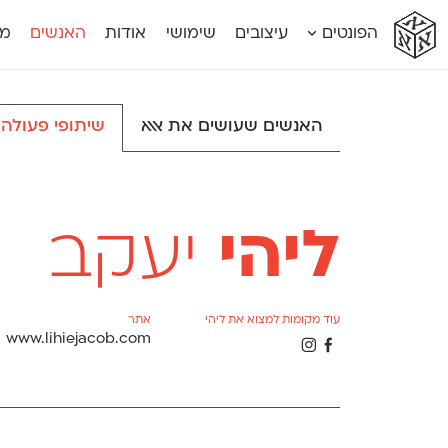
א
א
א
א
א
הפונטים
עיצובים
שימושי
אודות
האנשים
מג
א
אוונטה
אמביוולנטי קומפרסט
מוגרבי דיספל
אטלס
אמביוולנטי רחב
מוגרבי טקס
אינדקס
אנומליה
מכמורת
האנשים שעושים את אאא
שיתופי פעולה
אינדקס מונו
אסימון דו־לשוני
מכמורת מעו
אלמוני
אפק
מקומי
אלמוני צר
בר־לב
נוילנד
אמביוולנטי נורמל
גלוריה
סטנגה
אמביוולנטי צר
לוי
סינופסיס
ליהי
יעקב
עוד מקומות למצוא את ליהי
אתר
www.lihiejacob.com
Θ
Γ