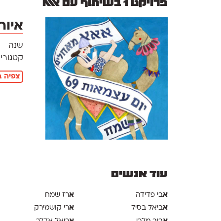
פרויקט 1 בשיתוף עם אאא
איור
שנה
קטגוריו
צפיה ב
עוד אנשים
א
א
בי פדידה
רז שמח
א
א
ביאל בסיל
רי קושמירק