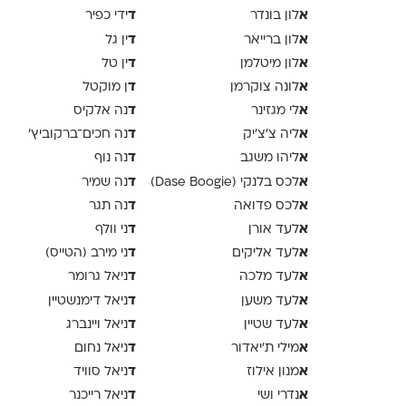
א
ד
לון בונדר
ידי כפיר
א
ד
לון ברייאר
ין גל
א
ד
לון מיטלמן
ין טל
א
ד
לונה צוקרמן
ן מוקטל
א
ד
לי מגזינר
נה אלקיס
א
ד
ליה צ׳צ׳יק
נה חכים־ברקוביץ׳
א
ד
ליהו משגב
נה נוף
א
ד
לכס בלנקי (Dase Boogie)
נה שמיר
א
ד
לכס פדואה
נה תגר
א
ד
לעד אורן
ני וולף
א
ד
לעד אליקים
ני מירב (הטייס)
א
ד
לעד מלכה
ניאל גרומר
א
ד
לעד משען
ניאל דימנשטיין
א
ד
לעד שטיין
ניאל ויינברג
א
ד
מילי ת׳יאדור
ניאל נחום
א
ד
מנון אילוז
ניאל סוויד
א
ד
נדרי ושי
ניאל רייכנר