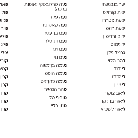
י
נ
פ
ער בנבנשתי
עה טרלובסקי (אופנת
אול
ברכה)
י
פ
פית קורולפ
ול 
נ
עה פלד
י
פ
פעת פטררו
ז ש
נ
עה קאסוטו
י
פ
פעת רוזמן
ייר
נ
עם בן־עטר
י
פ
רום ורדימון
ילי
נ
עם ווקסלר
י
פ
רונימוס
לג 
נ
עם וינר
כ
צ
רמל גילן
ילי 
נ
עם נוי
ל
ק
הב הלוי
ובי
נ
עמה בן־משה
ל
ק
י דוד
טיה
נ
עמה הופמן
ל
ק
י לרדו
רין
נ
עמה כהן־ניסן
ל
ק
י שיין
רן 
ס
הר המאירי
ל
ק
יאב צוקר
רן 
ס
והיני טל
ל
ק
יאור בן־זקן
רן 
ס
וזן בליי
ל
ק
יאור ליפשיץ
רן־