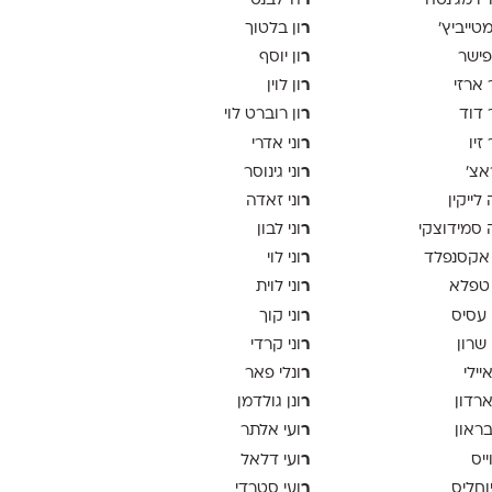
ר
יו מג'נטה
ה־לבנט
ר
 מטייביץ׳
ון בלטוך
ר
פישר
ון יוסף
ר
 ארזי
ון לוין
ר
 דוד
ון רוברט לוי
ר
זיו
וני אדרי
ר
אצ׳
וני גינוסר
ר
לייקין
וני זאדה
ר
סמידוצקי
וני לבון
ר
אקסנפלד
וני לוי
ר
טפלא
וני לוית
ר
 עסיס
וני קוך
ר
 שרון
וני קרדי
ר
יילי
ונלי פאר
ר
ארדון
ונן גולדמן
ר
בראון
ועי אלתר
ר
ייס
ועי דלאל
ר
יוחליס
ועי סטרדי