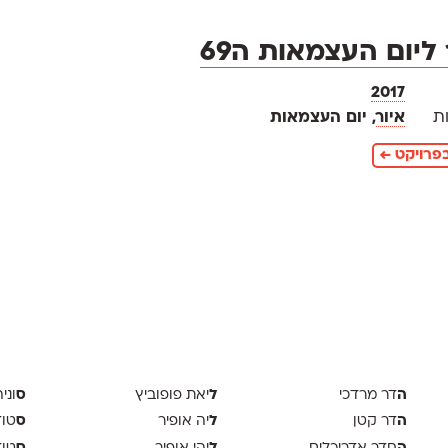
 ליום העצמאות ה69
2017
ת
איור
, יום העצמאות
פרויקט ←
ה
ל
ס
דר מרדכי
יאת פופוביץ
וני
ה
ל
ס
דר קטן
יה אופיר
טודיו