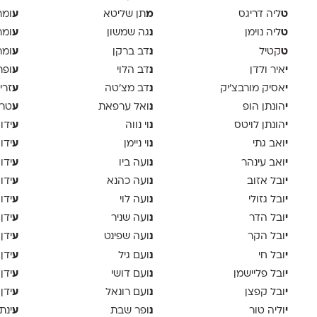
ט
מ
ע
ליה דריגס
תן שליטא
ומר
ט
נ
ע
ליה נוימן
גה שמשון
ומר
ט
נ
ע
קטיל
דב ברקן
ומר
י
נ
ע
איר ולדן
דב הלוי
ופר
י
נ
ע
אסיק מורבצ'יק
דב מצ׳טה
זרי
י
נ
ע
הונתן הופ
ואל ערפאת
טר
י
נ
ע
הונתן לויטס
וי נווה
ידו
י
נ
ע
ואב גתי
וי ניימן
ידו
י
נ
ע
ואב עינהר
ועה ביו
ידו
י
נ
ע
ובל אזוב
ועה כהנא
ידו
י
נ
ע
ובל גזולי
ועה לוי
ידו
י
נ
ע
ובל הדר
ועה שניר
ידן
י
נ
ע
ובל הקר
ועה שפינט
ידן
י
נ
ע
ובל חי
ועם גיל
ידן
י
נ
ע
ובל פליישמן
ועם דושי
ידן
י
נ
ע
ובל קפצן
ועם רונאל
ידן
י
נ
ע
וליה טור
ופר שבת
ינת