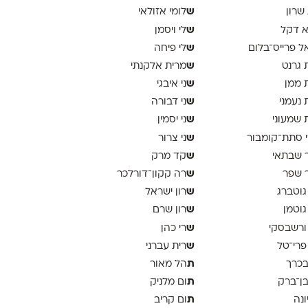
ש
 שרון
לומי אזולאי
ש
א דקל
לי ויסמן
ש
ל פרייס־בלום
לי פיחה
ש
 גרנט
מרית אלקנתי
ש
 ממן
ני איבגי
ש
 נעמני
ני דבורה
ש
 שמעוני
ני יסמין
ש
 סתת־קומבור
ני צרור
ש
 שבתאי
קד מרק
ש
 שפר
רה קקון־דורלכר
ש
גוטברג
רון ישראל
ש
גוטמן
רון שרם
ש
ורשבסקי
רי כהן
ש
פרי־טל
רית עברני
ת
בכרך
הל מאור
ת
בן־ברק
ום מלניק
ת
ונה
ום קריב