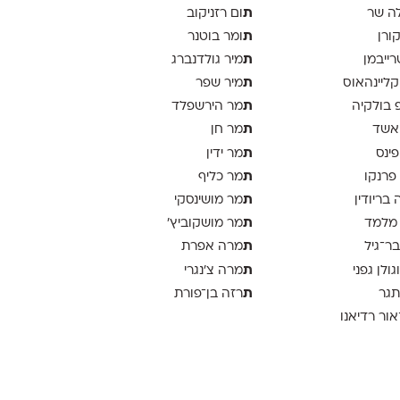
ת
ה שר
ום רזניקוב
ת
קורן
ומר בוטנר
ת
רייבמן
מיר גולדנברג
ת
 קליינהאוס
מיר שפר
ת
פ בולקיה
מר הירשפלד
ת
אשד
מר חן
ת
פינס
מר ידין
ת
 פרנקו
מר כליף
ת
 בריודין
מר מושינסקי
ת
 מלמד
מר מושקוביץ'
ת
בר־גיל
מרה אפרת
ת
וגולן גפני
מרה צ׳נגרי
ת
תגר
רזה בן־פורת
אור רדיאנו