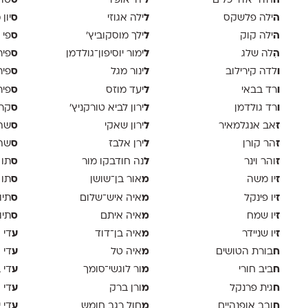
ה
ל
ס
חדר אדריכלים
יהי אופיר
טוד
ה
ל
ס
ילה פלשקס
ילה אגוזי
יון
ה
ל
ס
ילה קוק
ילך מוסקוביץ'
פי 
ה
ל
ס
ִלה שלג
ימור יוסיפון־גולדמן
פיר
ו
ל
ס
לדה קירילוב
ינור מגל
פיר
ו
ל
ס
רד בבאי
יעד מוזס
פיר 
ו
ל
ס
רד גולדמן
ירון לביא טורקניץ׳
קר
ז
ל
ס
אב אנגלמאיר
ירון שאקי
שה 
ז
ל
ס
הר קורן
ירן אלבז
שה 
ז
ל
ס
והר וינר
נה חודבקו מור
תו 
ז
מ
ס
יו משה
אור בן־שושן
תו 
ז
מ
ס
יו פינקל
איה איש־שלום
תיו
ז
מ
ס
יו שמח
איה איתם
תיו
ז
מ
ע
יו שניידר
איה בן־דוד
די א
ח
מ
ע
בורת הטושים
איה טל
די 
ח
מ
ע
ביב חורי
ור לוגשי־סומך
די 
ח
מ
ע
גית פרנקל
ורן ברק
די ו
ח
מ
ע
ובב אופנהיים
חול רגב חומש
די 