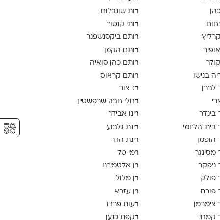
ר
כהן
ות שונבלום
ר
נחום
ותי קנטור
ר
קרליץ
ותם ביקסנשפנר
ר
אופיר
ותם הקמן
ר
קולר
ותם כהן סואיה
ר
יה בנישו
ותם קראוס
ר
 לברן
ז צור
ר
צרי
חלי חבה שרפשטיין
ר
 בינדר
ינו אבידר
⚥︎
ר
 בית־הלחמי
ינת גלבוע
ר
 הופמן
ינת הדר
ר
 מסינגר
מי טל
ר
 ניפקר
ן אלטמירנו
ר
 פולק
ן מלול
ר
 פורת
ן עזרא
ר
 צימרמן
עות פרדו
ר
 קמחי
קפת כנען