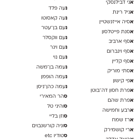
א
ני דבילנסקי
נ
עה פלד
א
ניל רינת
נ
עה קאסוטו
א
סיה אייזנשטיין
נ
עם בן־עטר
א
סנת פייטלסון
נ
עם ווקסלר
א
סף ארביב
נ
עם וינר
א
סף וינברום
נ
עם נוי
א
סף קליין
נ
עמה בן־משה
א
סתי מוריק
נ
עמה הופמן
א
פי קישון
נ
עמה כהן־ניסן
א
פרת חסון דה־בוטן
ס
הר המאירי
א
פרת שהם
ס
והיני טל
א
רבע וחמישה
ס
וזן בליי
א
רז שמח
ס
וניה קורשנבוים
א
רי קושמירק
ס
טודיו etc