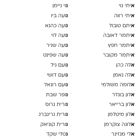
א
יתי נוי
נ
וי ניימן
א
יתי רווה
נ
ועה ביו
א
יתם טובול
נ
ועה כהנא
א
יתמר דאובה
נ
ועה לוי
א
יתמר חפץ
נ
ועה שניר
א
יתמר מקובר
נ
ועה שפינט
א
לה כהן
נ
ועם גיל
א
לה נאמן
נ
ועם דושי
א
לומה משולמי
נ
ועם רונאל
א
לון בונדר
נ
ופר שבת
א
לון ברייאר
נ
ורית גרוס
א
לון מיטלמן
נ
ורית גרינברג
א
לונה צוקרמן
נ
ורית קוניאק
א
לי מגזינר
נ
טלי שקד