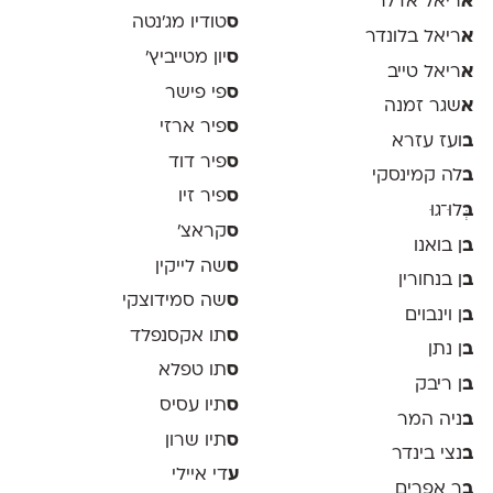
א
ריאל אדלר
ס
טודיו מג'נטה
א
ריאל בלונדר
ס
יון מטייביץ׳
א
ריאל טייב
ס
פי פישר
א
שגר זמנה
ס
פיר ארזי
ב
ועז עזרא
ס
פיר דוד
ב
לה קמינסקי
ס
פיר זיו
ב
ְּלוּ־גוּ
ס
קראצ׳
ב
ן בואנו
ס
שה לייקין
ב
ן בנחורין
ס
שה סמידוצקי
ב
ן וינבוים
ס
תו אקסנפלד
ב
ן נתן
ס
תו טפלא
ב
ן ריבק
ס
תיו עסיס
ב
ניה המר
ס
תיו שרון
ב
נצי בינדר
ע
די איילי
ב
ר אפרים