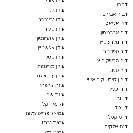
ע
ידו אורי
ד
ביבו
ע
ידו בק
ד
ביר אבירם
ע
ידו גרינברג
ד
די אליאס
ע
ידו ספיר
ד
וב אברמסון
ע
ידן אהרונסון
ד
וד גולדשטיין
ע
ידן אפשטיין
ד
וד ספקטר
ע
ידן טסלר
ד
ור הרשקוביץ׳
ע
ידן מרינברג
ד
ור סגיב
ע
ידן עם־שלם
ד
ורון לוינזון קוביאשי
ע
ינת צרפתי
ד
ידי כפיר
ע
ינת שרון
ד
ין גל
ע
לינא דקל
ד
ין טל
ע
מיאל פרייס־בלום
ד
ן מוקטל
ע
מית גרנט
ד
נה אלקיס
ע
מית ממן