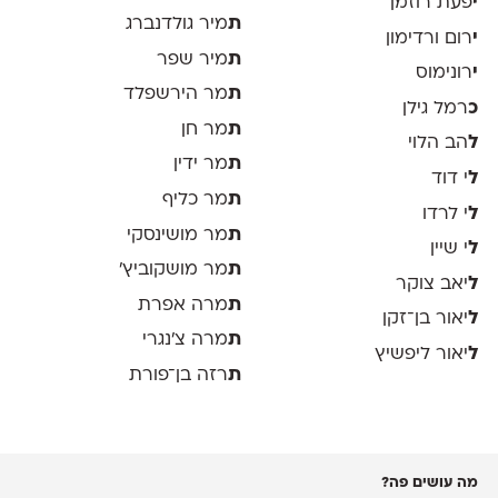
י
פעת רוזמן
ת
מיר גולדנברג
י
רום ורדימון
ת
מיר שפר
י
רונימוס
ת
מר הירשפלד
כ
רמל גילן
ת
מר חן
ל
הב הלוי
ת
מר ידין
ל
י דוד
ת
מר כליף
ל
י לרדו
ת
מר מושינסקי
ל
י שיין
ת
מר מושקוביץ'
ל
יאב צוקר
ת
מרה אפרת
ל
יאור בן־זקן
ת
מרה צ׳נגרי
ל
יאור ליפשיץ
ת
רזה בן־פורת
מה עושים פה?