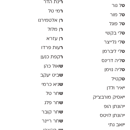
ר
ינת הדר
ט
ל גור
ר
מי טל
ט
ל מור
ר
ן אלטמירנו
ט
ל פוגל
ר
ן מלול
ט
לי בקשי
ר
ן עזרא
ט
לי גלייצר
ר
עות פרדו
ט
לי ליברמן
ר
קפת כנען
ט
ליה דריגס
ש
אול כהן
ט
ליה נוימן
ש
ביט יעקב
ט
קטיל
ש
גיא כרמי
י
איר ולדן
ש
חר טל
י
אסיק מורבצ'יק
ש
חר פלג
י
הונתן הופ
ש
חר קובר
י
הונתן לויטס
ש
חר ריינר
י
ואב גתי