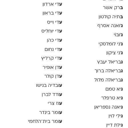
ע
די ארדון
ב
רק אשר
ע
די בראון
ב
תיה קולטון
ע
די וייס
ג
'ואנה אסרף
ע
די יוחליס
ג
'וּבּוֹי
ע
די כהן
ג
׳ני לומלסקי
ע
די נחום
ג
׳ני ציקון
ע
די קרליץ
ג
בריאל יעבץ
ע
דן אופיר
ג
בריאלה ברוך
ע
דן קולר
ג
בריאלה מלול
ע
ובדיה בנישו
ג
יא טמם
ע
ודד לברן
ג
יא טרפלר
ע
וז צרי
ג
יאנה גספריאן
ע
ומר בינדר
ג
ילי לוין
ע
ומר בית־הלחמי
ג
ילת דיין