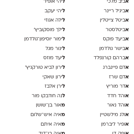
א
ביב מלכי
ל
יהי אופיר
א
ביגיל ריינר
ל
יהי יעקב
א
ביטל צייטלין
ל
ילה אגוזי
א
ביטלסטר
ל
ילך מוסקוביץ'
א
ביעד פוקס
ל
ימור יוסיפון־גולדמן
א
בישר גולדמן
ל
ינור מגל
א
ברהם קורנפלד
ל
יעד מוזס
א
דם פיינברג
ל
ירון לביא טורקניץ׳
א
דם שרז
ל
ירון שאקי
א
דר מוריץ
ל
ירן אלבז
א
והד חדד
ל
נה חודבקו מור
א
והד נאור
מ
אור בן־שושן
א
ולג מילשטיין
מ
איה איש־שלום
א
ופיר ליברמן
מ
איה איתם
א
ופק דן
מ
איה בן־דוד