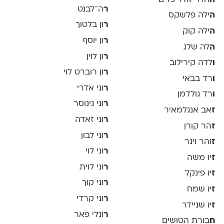
ר
ה־לבנט
ה
ילה פלשקס
ר
ון בלטוך
ה
ילה קוק
ר
ון יוסף
ה
ִלה שלג
ר
ון לוין
ו
לדה קירילוב
ר
ון רוברט לוי
ו
רד בבאי
ר
וני אדרי
ו
רד גולדמן
ר
וני גינוסר
ז
אב אנגלמאיר
ר
וני זאדה
ז
הר קורן
ר
וני לבון
ז
והר וינר
ר
וני לוי
ז
יו משה
ר
וני לוית
ז
יו פינקל
ר
וני קוך
ז
יו שמח
ר
וני קרדי
ז
יו שניידר
ר
ונלי פאר
ח
בורת הטושים