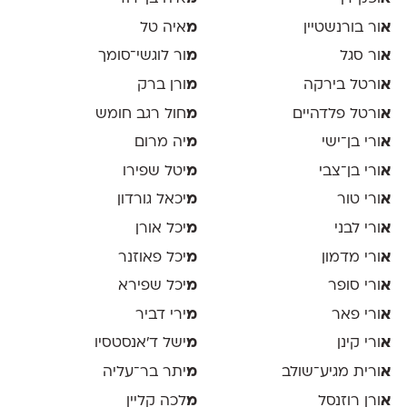
א
ור בורנשטיין
מ
איה טל
א
ור סגל
מ
ור לוגשי־סומך
א
ורטל בירקה
מ
ורן ברק
א
ורטל פלדהיים
מ
חול רגב חומש
א
ורי בן־ישי
מ
יה מרום
א
ורי בן־צבי
מ
יטל שפירו
א
ורי טור
מ
יכאל גורדון
א
ורי לבני
מ
יכל אורן
א
ורי מדמון
מ
יכל פאוזנר
א
ורי סופר
מ
יכל שפירא
א
ורי פאר
מ
ירי דביר
א
ורי קינן
מ
ישל ד׳אנסטסיו
א
ורית מגיע־שולב
מ
יתר בר־עליה
א
ורן רוזנסל
מ
לכה קליין