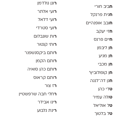
ר
ונן גולדמן
ח
ביב חורי
ר
ועי אלתר
ח
גית פרנקל
ר
ועי דלאל
ח
ובב אופנהיים
ר
ועי סטרדי
ח
זי יעקב
ר
ות שונבלום
ח
יים פרנס
ר
ותי קנטור
ח
ן ליבמן
ר
ותם ביקסנשפנר
ח
ן מגיע
ר
ותם הקמן
ח
ן מכבי
ר
ותם כהן סואיה
ח
ן קופולוביץ'
ר
ותם קראוס
ח
נן דה־לנגה
ר
ז צור
ט
די כהן
ר
חלי חבה שרפשטיין
ט
ולה עמיר
ר
ינו אבידר
ט
ל אוליאל
ר
ינת גלבוע
ט
ל בלטוך