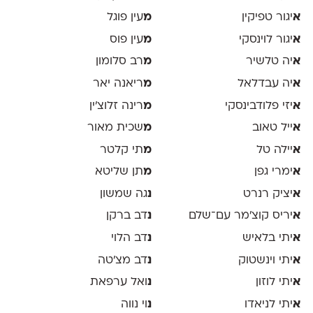
א
יגור טפיקין
מ
עין פוגל
א
יגור לוינסקי
מ
עין פוס
א
יה טלשיר
מ
רב סלומון
א
יה עבדלאל
מ
ריאנה יאר
א
יזי פלודבינסקי
מ
רינה זלוצ׳ין
א
ייל טאוב
מ
שכית מאור
א
יילה טל
מ
תי קלטר
א
ימרי גפן
מ
תן שליטא
א
יציק רנרט
נ
גה שמשון
א
יריס קוצ׳מר עם־שלם
נ
דב ברקן
א
יתי בלאיש
נ
דב הלוי
א
יתי וינשטוק
נ
דב מצ׳טה
א
יתי לוזון
נ
ואל ערפאת
א
יתי לניאדו
נ
וי נווה