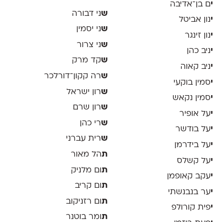
י
ם בן־אדיבה
ש
ני דבורה
י
נון אביטל
ש
ני יסמין
י
נון זינגר
ש
ני צרור
י
ניב כהן
ש
קד מרק
י
ניב קאוה
ש
רה קקון־דורלכר
י
סמין בוקעי
ש
רון ישראל
י
סמין נקאש
ש
רון שרם
י
על אופיר
ש
רי כהן
י
על בודשר
ש
רית עברני
י
על בידרמן
ת
הל מאור
י
על קשלס
ת
ום מלניק
י
עקב קאופמן
ת
ום קריב
י
ער בנבנשתי
ת
ום רזניקוב
י
פית קורולפ
ת
ומר בוטנר