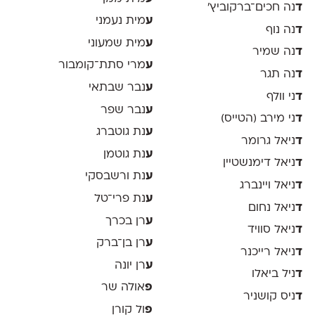
ד
נה חכים־ברקוביץ׳
ע
מית נעמני
ד
נה נוף
ע
מית שמעוני
ד
נה שמיר
ע
מרי סתת־קומבור
ד
נה תגר
ע
נבר שבתאי
ד
ני וולף
ע
נבר שפר
ד
ני מירב (הטייס)
ע
נת גוטברג
ד
ניאל גרומר
ע
נת גוטמן
ד
ניאל דימנשטיין
ע
נת ורשבסקי
ד
ניאל ויינברג
ע
נת פרי־טל
ד
ניאל נחום
ע
רן בכרך
ד
ניאל סוויד
ע
רן בן־ברק
ד
ניאל רייכנר
ע
רן יונה
ד
ניל ביאלו
פ
אולה שר
ד
ניס קושניר
פ
ול קורן