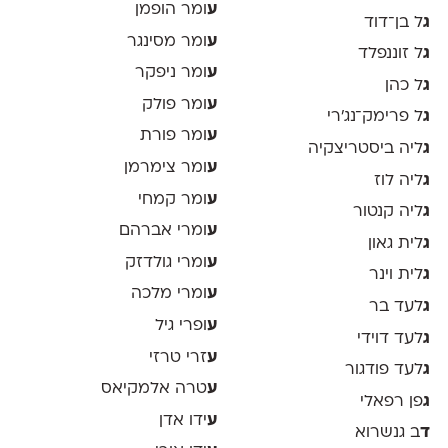
ע
ומר הופמן
ג
ל בן־דוד
ע
ומר מסינגר
ג
ל זוננפלד
ע
ומר ניפקר
ג
ל כהן
ע
ומר פולק
ג
ל פרימק־נג׳רי
ע
ומר פורת
ג
ליה ביסטריצקיה
ע
ומר צימרמן
ג
ליה לוז
ע
ומר קמחי
ג
ליה קנטור
ע
ומרי אברהם
ג
לית גאון
ע
ומרי גולדזק
ג
לית וינר
ע
ומרי מלכה
ג
לעד בר
ע
ופרי גיל
ג
לעד דוידי
ע
זרי טרזי
ג
לעד פודגור
ע
טרה אלמקיאס
ג
פן רפאלי
ע
ידו אדן
ד
ב גנשרוא