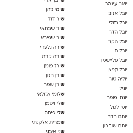
ש
י בן־ארי
י
ואב עינהר
ש
ימי כהן
י
ובל אזוב
ש
יר דוד
י
ובל גזולי
ש
יר שבתאי
י
ובל הדר
ש
יר שפירא
י
ובל הקר
ש
ירה גלעדי
י
ובל חי
ש
ירה קרת
י
ובל פליישמן
ש
ירז פומן
י
ובל קפצן
ש
ירן חזון
י
וליה טור
ש
ירן שפר
י
וניל
ש
לומי אזולאי
י
ונתן פופר
ש
לי ויסמן
י
וסי למל
ש
לי פיחה
י
ותם הדר
ש
מרית אלקנתי
י
ותם שוקרון
ש
ני איבגי