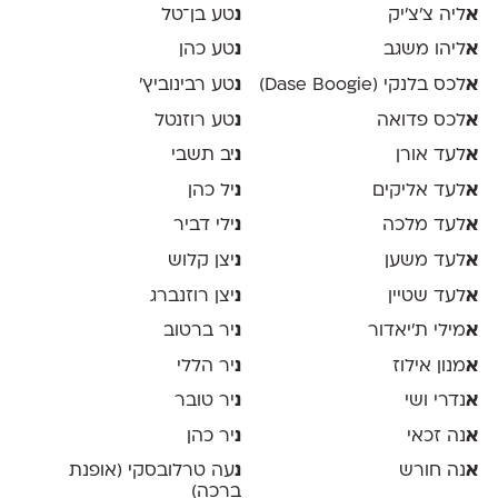
א
ליה צ׳צ׳יק
נ
טע בן־טל
א
ליהו משגב
נ
טע כהן
א
לכס בלנקי (Dase Boogie)
נ
טע רבינוביץ׳
א
לכס פדואה
נ
טע רוזנטל
א
לעד אורן
נ
יב תשבי
א
לעד אליקים
נ
יל כהן
א
לעד מלכה
נ
ילי דביר
א
לעד משען
נ
יצן קלוש
א
לעד שטיין
נ
יצן רוזנברג
א
מילי ת׳יאדור
נ
יר ברטוב
א
מנון אילוז
נ
יר הללי
א
נדרי ושי
נ
יר טובר
א
נה זכאי
נ
יר כהן
א
נה חורש
נ
עה טרלובסקי (אופנת
ברכה)