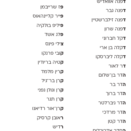
ד
פנה אוואדיש
פ
ז שרייבמן
ד
פנה גבר
פ
ייר קליינהאוס
ד
פנה זילברשטיין
פ
יליפ בולקיה
ד
פנה שרון
פ
לג אשד
ד
קל חברוני
צ
ילי פינס
ד
קלה בן ארי
ק
ובי פרנקו
ד
קלה ליברסקו
ק
טיה בריודין
ד
ר לאור
ק
רין מלמד
ה
דר בן־שלום
ק
רן בר־גיל
ה
דר בר
ק
רן וגולן גפני
ה
דר ברוך
ק
רן תגר
ה
דר גיברלטר
ק
רן־אור רדיאנו
ה
דר מרדכי
ר
אובן קרסיק
ה
דר קטן
ר
דיש
ה
חדר אדריכלים