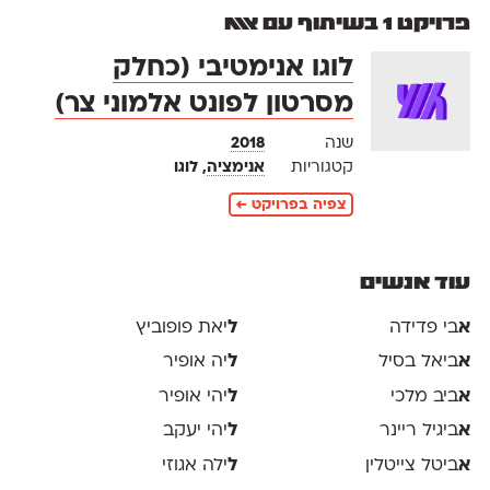
פרויקט 1 בשיתוף עם אאא
לוגו אנימטיבי (כחלק
מסרטון לפונט אלמוני צר)
שנה
2018
קטגוריות
אנימציה
, לוגו
צפיה בפרויקט ←
עוד אנשים
א
בי פדידה
ל
יאת פופוביץ
א
ביאל בסיל
ל
יה אופיר
א
ביב מלכי
ל
יהי אופיר
א
ביגיל ריינר
ל
יהי יעקב
א
ביטל צייטלין
ל
ילה אגוזי