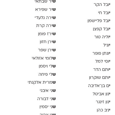
ש
יר שבתאי
י
ובל הקר
ש
יר שפירא
י
ובל חי
ש
ירה גלעדי
י
ובל פליישמן
ש
ירה קרת
י
ובל קפצן
ש
ירז פומן
י
וליה טור
ש
ירן חזון
י
וניל
ש
ירן שפר
י
ונתן פופר
ש
לומי אזולאי
י
וסי למל
ש
לי ויסמן
י
ותם הדר
ש
לי פיחה
י
ותם שוקרון
ש
מרית אלקנתי
י
ם בן־אדיבה
ש
ני איבגי
י
נון אביטל
ש
ני דבורה
י
נון זינגר
ש
ני יסמין
י
ניב כהן