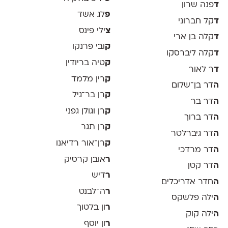
ד
פנה שרון
פ
לג אשד
ד
קל חברוני
צ
ילי פינס
ד
קלה בן ארי
ק
ובי פרנקו
ד
קלה ליברסקו
ק
טיה בריודין
ד
ר לאור
ק
רין מלמד
ה
דר בן־שלום
ק
רן בר־גיל
ה
דר בר
ק
רן וגולן גפני
ה
דר ברוך
ק
רן תגר
ה
דר גיברלטר
ק
רן־אור רדיאנו
ה
דר מרדכי
ר
אובן קרסיק
ה
דר קטן
ר
דיש
ה
חדר אדריכלים
ר
ה־לבנט
ה
ילה פלשקס
ר
ון בלטוך
ה
ילה קוק
ר
ון יוסף