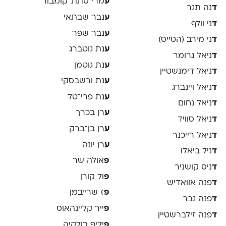
ע
מרי סתת־קומבור
ד
נה תגר
ע
נבר שבתאי
ד
ני וולף
ע
נבר שפר
ד
ני מירב (הטייס)
ע
נת גוטברג
ד
ניאל גרומר
ע
נת גוטמן
ד
ניאל דימנשטיין
ע
נת ורשבסקי
ד
ניאל ויינברג
ע
נת פרי־טל
ד
ניאל נחום
ע
רן בכרך
ד
ניאל סוויד
ע
רן בן־ברק
ד
ניאל רייכנר
ע
רן יונה
ד
ניל ביאלו
פ
אולה שר
ד
ניס קושניר
פ
ול קורן
ד
פנה אוואדיש
פ
ז שרייבמן
ד
פנה גבר
פ
ייר קליינהאוס
ד
פנה זילברשטיין
פ
יליפ בולקיה