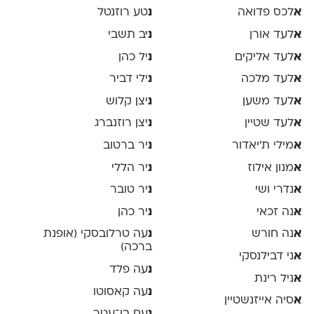
א
לכס פדואה
נ
טע רוזנטל
א
לעד אורן
נ
יב תשבי
א
לעד אליקים
נ
יל כהן
א
לעד מלכה
נ
ילי דביר
א
לעד משען
נ
יצן קלוש
א
לעד שטיין
נ
יצן רוזנברג
א
מילי ת׳יאדור
נ
יר ברטוב
א
מנון אילוז
נ
יר הללי
א
נדרי ושי
נ
יר טובר
א
נה זכאי
נ
יר כהן
א
נה חורש
נ
עה טרלובסקי (אופנת
ברכה)
א
ני דבילנסקי
נ
עה פלד
א
ניל רינת
נ
עה קאסוטו
א
סיה אייזנשטיין