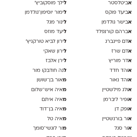
א
ביטלסטר
ל
ילך מוסקוביץ'
א
ביעד פוקס
ל
ימור יוסיפון־גולדמן
א
בישר גולדמן
ל
ינור מגל
א
ברהם קורנפלד
ל
יעד מוזס
א
דם פיינברג
ל
ירון לביא טורקניץ׳
א
דם שרז
ל
ירון שאקי
א
דר מוריץ
ל
ירן אלבז
א
והד חדד
ל
נה חודבקו מור
א
והד נאור
מ
אור בן־שושן
א
ולג מילשטיין
מ
איה איש־שלום
א
ופיר ליברמן
מ
איה איתם
א
ופק דן
מ
איה בן־דוד
א
ור בורנשטיין
מ
איה טל
א
ור סגל
מ
ור לוגשי־סומך