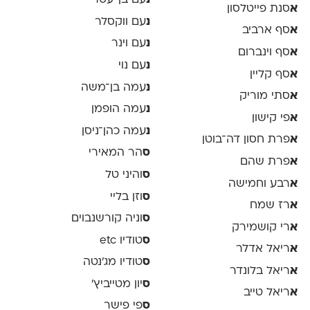
נ
עם בן־עטר
א
סנת פייטלסון
נ
עם ווקסלר
א
סף ארביב
נ
עם וינר
א
סף וינברום
נ
עם נוי
א
סף קליין
נ
עמה בן־משה
א
סתי מוריק
נ
עמה הופמן
א
פי קישון
נ
עמה כהן־ניסן
א
פרת חסון דה־בוטן
ס
הר המאירי
א
פרת שהם
ס
והיני טל
א
רבע וחמישה
ס
וזן בליי
א
רז שמח
ס
וניה קורשנבוים
א
רי קושמירק
ס
טודיו etc
א
ריאל אדלר
ס
טודיו מג'נטה
א
ריאל בלונדר
ס
יון מטייביץ׳
א
ריאל טייב
ס
פי פישר