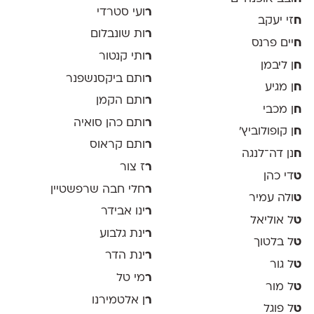
ר
ועי סטרדי
ח
זי יעקב
ר
ות שונבלום
ח
יים פרנס
ר
ותי קנטור
ח
ן ליבמן
ר
ותם ביקסנשפנר
ח
ן מגיע
ר
ותם הקמן
ח
ן מכבי
ר
ותם כהן סואיה
ח
ן קופולוביץ'
ר
ותם קראוס
ח
נן דה־לנגה
ר
ז צור
ט
די כהן
ר
חלי חבה שרפשטיין
ט
ולה עמיר
ר
ינו אבידר
ט
ל אוליאל
ר
ינת גלבוע
ט
ל בלטוך
ר
ינת הדר
ט
ל גור
ר
מי טל
ט
ל מור
ר
ן אלטמירנו
ט
ל פוגל