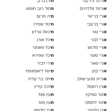
א
ורטל בירקה
מ
ורן ברק
א
ורטל פלדהיים
מ
חול רגב חומש
א
ורי בן־ישי
מ
יה מרום
א
ורי בן־צבי
מ
יטל שפירו
א
ורי טור
מ
יכאל גורדון
א
ורי לבני
מ
יכל אורן
א
ורי מדמון
מ
יכל פאוזנר
א
ורי סופר
מ
יכל שפירא
א
ורי פאר
מ
ירי דביר
א
ורי קינן
מ
ישל ד׳אנסטסיו
א
ורית מגיע־שולב
מ
יתר בר־עליה
א
ורן רוזנסל
מ
לכה קליין
א
יגור טפיקין
מ
עין פוגל
א
יגור לוינסקי
מ
עין פוס
א
יה טלשיר
מ
רב סלומון