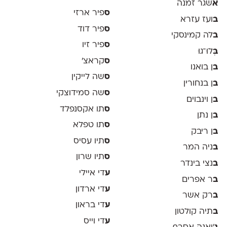
א
שגר זמנה
ס
פיר ארזי
ב
ועז עזרא
ס
פיר דוד
ב
לה קמינסקי
ס
פיר זיו
ב
ְּלוּ־גוּ
ס
קראצ׳
ב
ן בואנו
ס
שה לייקין
ב
ן בנחורין
ס
שה סמידוצקי
ב
ן וינבוים
ס
תו אקסנפלד
ב
ן נתן
ס
תו טפלא
ב
ן ריבק
ס
תיו עסיס
ב
ניה המר
ס
תיו שרון
ב
נצי בינדר
ע
די איילי
ב
ר אפרים
ע
די ארדון
ב
רק אשר
ע
די בראון
ב
תיה קולטון
ע
די וייס