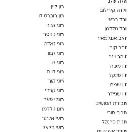
ה
ִלה שלג
ר
ון לוין
ו
לדה קירילוב
ר
ון רוברט לוי
ו
רד בבאי
ר
וני אדרי
ו
רד גולדמן
ר
וני גינוסר
ז
אב אנגלמאיר
ר
וני זאדה
ז
הר קורן
ר
וני לבון
ז
והר וינר
ר
וני לוי
ז
יו משה
ר
וני לוית
ז
יו פינקל
ר
וני קוך
ז
יו שמח
ר
וני קרדי
ז
יו שניידר
ר
ונלי פאר
ח
בורת הטושים
ר
ונן גולדמן
ח
ביב חורי
ר
ועי אלתר
ח
גית פרנקל
ר
ועי דלאל
ח
ובב אופנהיים