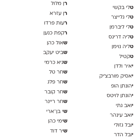
ר
ן מלול
ט
לי בקשי
ר
ן עזרא
ט
לי גלייצר
ר
עות פרדו
ט
לי ליברמן
ר
קפת כנען
ט
ליה דריגס
ש
אול כהן
ט
ליה נוימן
ש
ביט יעקב
ט
קטיל
ש
גיא כרמי
י
איר ולדן
ש
חר טל
י
אסיק מורבצ'יק
ש
חר פלג
י
הונתן הופ
ש
חר קובר
י
הונתן לויטס
ש
חר ריינר
י
ואב גתי
ש
י בן־ארי
י
ואב עינהר
ש
ימי כהן
י
ובל גזולי
ש
יר דוד
י
ובל הדר