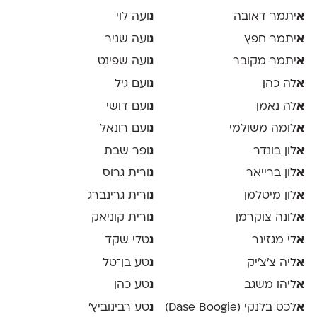
א
יתמר דאובה
נ
ועה לוי
א
יתמר חפץ
נ
ועה שניר
א
יתמר מקובר
נ
ועה שפינט
א
לה כהן
נ
ועם גיל
א
לה נאמן
נ
ועם דושי
א
לומה משולמי
נ
ועם רונאל
א
לון בונדר
נ
ופר שבת
א
לון ברייאר
נ
ורית גרוס
א
לון מיטלמן
נ
ורית גרינברג
א
לונה צוקרמן
נ
ורית קוניאק
א
לי מגזינר
נ
טלי שקד
א
ליה צ׳צ׳יק
נ
טע בן־טל
א
ליהו משגב
נ
טע כהן
א
לכס בלנקי (Dase Boogie)
נ
טע רבינוביץ׳