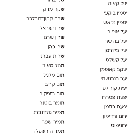
ש
ני צרור
י
ניב קאוה
ש
קד מרק
י
סמין בוקעי
ש
רה קקון־דורלכר
י
סמין נקאש
ש
רון ישראל
י
על אופיר
ש
רון שרם
י
על בודשר
ש
רי כהן
י
על בידרמן
ש
רית עברני
י
על קשלס
ת
הל מאור
י
עקב קאופמן
ת
ום מלניק
י
ער בנבנשתי
ת
ום קריב
י
פית קורולפ
ת
ום רזניקוב
י
פעת פטררו
ת
ומר בוטנר
י
פעת רוזמן
ת
מיר גולדנברג
י
רום ורדימון
ת
מיר שפר
י
רונימוס
ת
מר הירשפלד