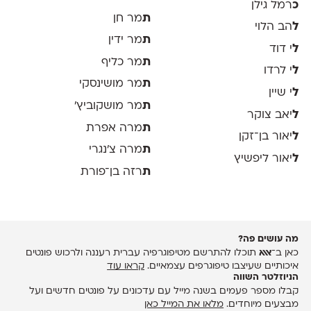
כ
רמל גילן
ת
מר חן
ל
הב הלוי
ת
מר ידין
ל
י דוד
ת
מר כליף
ל
י לרדו
ת
מר מושינסקי
ל
י שיין
ת
מר מושקוביץ'
ל
יאב צוקר
ת
מרה אפרת
ל
יאור בן־זקן
ת
מרה צ׳נגרי
ל
יאור ליפשיץ
ת
רזה בן־פורת
מה עושים פה?
כאן ב־
אאא
תוכלו להתרשם מטיפוגרפיה עברית רעננה ולרכוש פונטים
איכותיים שעיצבו טיפוגרפים עצמאיים.
קראו עוד
הניוזלטר השווה
קבלו מספר פעמים בשנה מייל עם עדכונים על פונטים חדשים ועל
מבצעים מיוחדים.
מלאו את המייל כאן