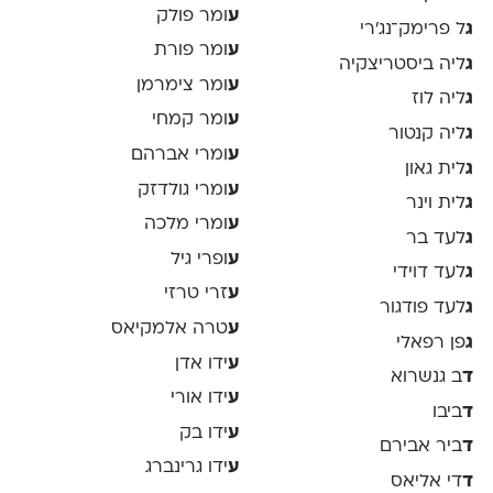
ע
ומר פולק
ג
ל פרימק־נג׳רי
ע
ומר פורת
ג
ליה ביסטריצקיה
ע
ומר צימרמן
ג
ליה לוז
ע
ומר קמחי
ג
ליה קנטור
ע
ומרי אברהם
ג
לית גאון
ע
ומרי גולדזק
ג
לית וינר
ע
ומרי מלכה
ג
לעד בר
ע
ופרי גיל
ג
לעד דוידי
ע
זרי טרזי
ג
לעד פודגור
ע
טרה אלמקיאס
ג
פן רפאלי
ע
ידו אדן
ד
ב גנשרוא
ע
ידו אורי
ד
ביבו
ע
ידו בק
ד
ביר אבירם
ע
ידו גרינברג
ד
די אליאס