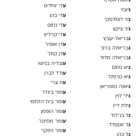
ג
'ואנה אסרף
ע
די יוחליס
ג
'וּבּוֹי
ע
די כהן
ג
׳ני לומלסקי
ע
די נחום
ג
׳ני ציקון
ע
די קרליץ
ג
בריאל יעבץ
ע
דן אופיר
ג
בריאלה ברוך
ע
דן קולר
ג
בריאלה מלול
ע
ובדיה בנישו
ג
יא טמם
ע
ודד לברן
ג
יא טרפלר
ע
וז צרי
ג
יאנה גספריאן
ע
ומר בינדר
ג
ילי לוין
ע
ומר בית־הלחמי
ג
ילת דיין
ע
ומר הופמן
ג
ל בן־דוד
ע
ומר מסינגר
ג
ל זוננפלד
ע
ומר ניפקר
ג
ל כהן