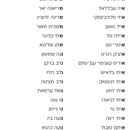
א
יה עבדלאל
מ
ריאנה יאר
א
יזי פלודבינסקי
מ
רינה זלוצ׳ין
א
ייל טאוב
מ
שכית מאור
א
יילה טל
מ
תי קלטר
א
ימרי גפן
מ
תן שליטא
א
יציק רנרט
נ
גה שמשון
א
יריס קוצ׳מר עם־שלם
נ
דב ברקן
א
יתי בלאיש
נ
דב הלוי
א
יתי וינשטוק
נ
דב מצ׳טה
א
יתי לוזון
נ
ואל ערפאת
א
יתי לניאדו
נ
וי נווה
א
יתי נוי
נ
וי ניימן
א
יתי רווה
נ
ועה ביו
א
יתם טובול
נ
ועה כהנא