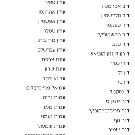
ע
ידו ספיר
ד
וב אברמסון
ע
ידן אהרונסון
ד
וד גולדשטיין
ע
ידן אפשטיין
ד
וד ספקטר
ע
ידן טסלר
ד
ור הרשקוביץ׳
ע
ידן מרינברג
ד
ור סגיב
ע
ידן עם־שלם
ד
ורון לוינזון קוביאשי
ע
ינת צרפתי
ד
ידי כפיר
ע
ינת שרון
ד
ין גל
ע
לינא דקל
ד
ין טל
ע
מיאל פרייס־בלום
ד
ן מוקטל
ע
מית גרנט
ד
נה אלקיס
ע
מית ממן
ד
נה חכים־ברקוביץ׳
ע
מית נעמני
ד
נה נוף
ע
מית שמעוני
ד
נה שמיר