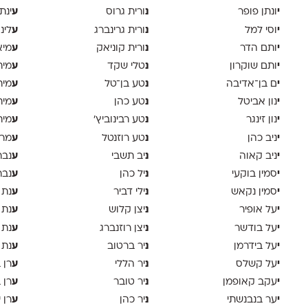
י
נ
ע
ונתן פופר
ורית גרוס
ינת
י
נ
ע
וסי למל
ורית גרינברג
לינ
י
נ
ע
ותם הדר
ורית קוניאק
מיא
י
נ
ע
ותם שוקרון
טלי שקד
מית
י
נ
ע
ם בן־אדיבה
טע בן־טל
מית
י
נ
ע
נון אביטל
טע כהן
מית
י
נ
ע
נון זינגר
טע רבינוביץ׳
מית
י
נ
ע
ניב כהן
טע רוזנטל
מרי
י
נ
ע
ניב קאוה
יב תשבי
נבר
י
נ
ע
סמין בוקעי
יל כהן
נבר
י
נ
ע
סמין נקאש
ילי דביר
נת 
י
נ
ע
על אופיר
יצן קלוש
נת 
י
נ
ע
על בודשר
יצן רוזנברג
נת 
י
נ
ע
על בידרמן
יר ברטוב
נת 
י
נ
ע
על קשלס
יר הללי
רן 
י
נ
ע
עקב קאופמן
יר טובר
רן 
י
נ
ע
ער בנבנשתי
יר כהן
רן י