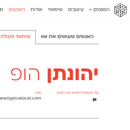
א
א
א
א
א
הפונטים
עיצובים
שימושי
אודות
האנשים
מג
א
אוונטה
אמביוולנטי קומפרסט
מוגרבי דיספל
אטלס
אמביוולנטי רחב
מוגרבי טקס
אינדקס
אנומליה
מכמורת
האנשים שעושים את אאא
שיתופי פעולה
אינדקס מונו
אסימון דו־לשוני
מכמורת מעו
אלמוני
אפק
מקומי
אלמוני צר
בר־לב
נוילנד
אמביוולנטי נורמל
גלוריה
סטנגה
אמביוולנטי צר
לוי
סינופסיס
יהונתן
הופ
עוד מקומות למצוא את יהונתן
אתר
ww.typicalocal.com
Δ