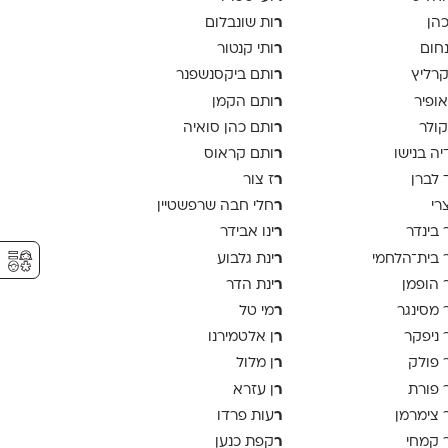
ר
כהן
ות שונבלום
ר
נחום
ותי קנטור
ר
קרליץ
ותם ביקסנשפנר
ר
אופיר
ותם הקמן
ר
קולר
ותם כהן סואיה
ר
יה בנישו
ותם קראוס
ר
 לברן
ז צור
ר
צרי
חלי חבה שרפשטיין
ר
 בינדר
ינו אבידר
⚥︎
ר
 בית־הלחמי
ינת גלבוע
ר
 הופמן
ינת הדר
ר
 מסינגר
מי טל
ר
 ניפקר
ן אלטמירנו
ר
 פולק
ן מלול
ר
 פורת
ן עזרא
ר
 צימרמן
עות פרדו
ר
 קמחי
קפת כנען