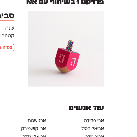
פרויקט 1 בשיתוף עם אאא
סביב
שנה
קטגוריו
צפיה ב
עוד אנשים
א
א
בי פדידה
רז שמח
א
א
ביאל בסיל
רי קושמירק