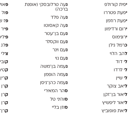
י
נ
פ
פית קורולפ
עה טרלובסקי (אופנת
אול
ברכה)
י
פ
פעת פטררו
ול 
נ
עה פלד
י
פ
פעת רוזמן
ז ש
נ
עה קאסוטו
י
פ
רום ורדימון
ייר
נ
עם בן־עטר
י
פ
רונימוס
ילי
נ
עם ווקסלר
כ
פ
רמל גילן
לג 
נ
עם וינר
ל
צ
הב הלוי
ילי 
נ
עם נוי
ל
ק
י דוד
ובי
נ
עמה בן־משה
ל
ק
י לרדו
טיה
נ
עמה הופמן
ל
ק
י שיין
רין
נ
עמה כהן־ניסן
ל
ק
יאב צוקר
רן 
ס
הר המאירי
ל
ק
יאור בן־זקן
רן 
ס
והיני טל
ל
ק
יאור ליפשיץ
רן 
ס
וזן בליי
ל
ק
יאת פופוביץ
רן־