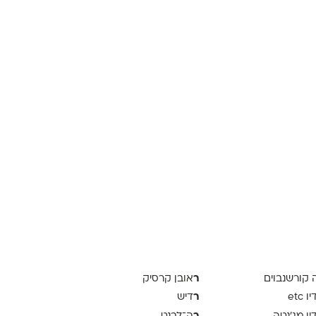
ר
ה קורשנבוים
אובן קרסיק
ר
 etc
דיש