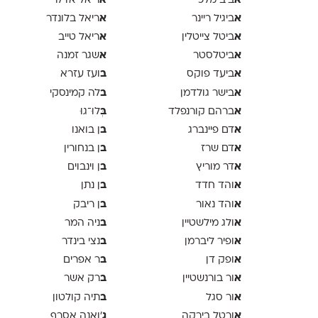
א
א
ביב מלכי
ריאל אדלר
א
א
ביגיל ריינר
ריאל בלונדר
א
א
ביטל צייטלין
ריאל טייב
א
א
ביטלסטר
שגר זמנה
א
ב
ביעד פוקס
ועז עזרא
א
ב
בישר גולדמן
לה קמינסקי
א
ב
ברהם קורנפלד
ְּלוּ־גוּ
א
ב
דם פיינברג
ן בואנו
א
ב
דם שרז
ן בנחורין
א
ב
דר מוריץ
ן וינבוים
א
ב
והד חדד
ן נתן
א
ב
והד נאור
ן ריבק
א
ב
ולג מילשטיין
ניה המר
א
ב
ופיר ליברמן
נצי בינדר
א
ב
ופק דן
ר אפרים
א
ב
ור בורנשטיין
רק אשר
א
ב
ור סגל
תיה קולטון
א
ג
ורטל בירקה
'ואנה אסרף