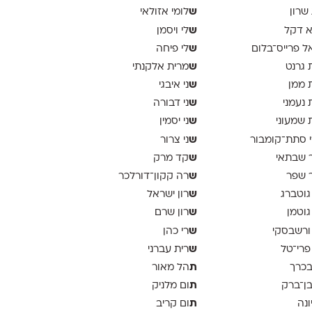
ש
 שרון
לומי אזולאי
ש
א דקל
לי ויסמן
ש
ל פרייס־בלום
לי פיחה
ש
 גרנט
מרית אלקנתי
ש
 ממן
ני איבגי
ש
 נעמני
ני דבורה
ש
 שמעוני
ני יסמין
ש
 סתת־קומבור
ני צרור
ש
 שבתאי
קד מרק
ש
 שפר
רה קקון־דורלכר
ש
גוטברג
רון ישראל
ש
גוטמן
רון שרם
ש
ורשבסקי
רי כהן
ש
פרי־טל
רית עברני
ת
בכרך
הל מאור
ת
בן־ברק
ום מלניק
ת
ונה
ום קריב