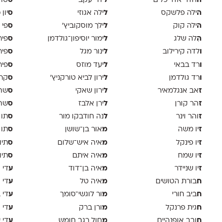
ה
ל
ס
חדר אדריכלים
יהי יעקב
טוד
ה
ל
ס
ילה פלשקס
ילה אגוזי
יון
ה
ל
ס
ילה קוק
ילך מוסקוביץ'
פי 
ה
ל
ס
ִלה שלג
ימור יוסיפון־גולדמן
פיר
ו
ל
ס
לדה קירילוב
ינור מגל
פיר
ו
ל
ס
רד בבאי
יעד מוזס
פיר 
ו
ל
ס
רד גולדמן
ירון לביא טורקניץ׳
קר
ז
ל
ס
אב אנגלמאיר
ירון שאקי
שה 
ז
ל
ס
הר קורן
ירן אלבז
שה 
ז
ל
ס
והר וינר
נה חודבקו מור
תו 
ז
מ
ס
יו משה
אור בן־שושן
תו 
ז
מ
ס
יו פינקל
איה איש־שלום
תיו
ז
מ
ס
יו שמח
איה איתם
תיו
ז
מ
ע
יו שניידר
איה בן־דוד
די א
ח
מ
ע
בורת הטושים
איה טל
די 
ח
מ
ע
ביב חורי
ור לוגשי־סומך
די 
ח
מ
ע
גית פרנקל
ורן ברק
די ו
ח
מ
ע
ובב אופנהיים
חול רגב חומש
די 