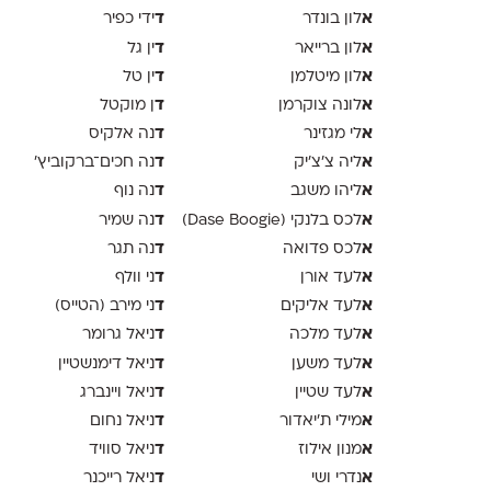
א
ד
לון בונדר
ידי כפיר
א
ד
לון ברייאר
ין גל
א
ד
לון מיטלמן
ין טל
א
ד
לונה צוקרמן
ן מוקטל
א
ד
לי מגזינר
נה אלקיס
א
ד
ליה צ׳צ׳יק
נה חכים־ברקוביץ׳
א
ד
ליהו משגב
נה נוף
א
ד
לכס בלנקי (Dase Boogie)
נה שמיר
א
ד
לכס פדואה
נה תגר
א
ד
לעד אורן
ני וולף
א
ד
לעד אליקים
ני מירב (הטייס)
א
ד
לעד מלכה
ניאל גרומר
א
ד
לעד משען
ניאל דימנשטיין
א
ד
לעד שטיין
ניאל ויינברג
א
ד
מילי ת׳יאדור
ניאל נחום
א
ד
מנון אילוז
ניאל סוויד
א
ד
נדרי ושי
ניאל רייכנר