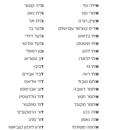
א
ג
יילה טל
ליה קנטור
א
ג
ימרי גפן
לית גאון
א
ג
יציק רנרט
לית וינר
א
ג
יריס קוצ׳מר עם־שלם
לעד בר
א
ג
יתי בלאיש
לעד דוידי
א
ג
יתי וינשטוק
לעד פודגור
א
ג
יתי לוזון
פן רפאלי
א
ד
יתי לניאדו
ב גנשרוא
א
ד
יתי נוי
ביבו
א
ד
יתי רווה
ביר אבירם
א
ד
יתם טובול
די אליאס
א
ד
יתמר דאובה
וב אברמסון
א
ד
יתמר חפץ
וד גולדשטיין
א
ד
יתמר מקובר
וד ספקטר
א
ד
לה כהן
ור הרשקוביץ׳
א
ד
לה נאמן
ור סגיב
א
ד
לומה משולמי
ורון לוינזון קוביאשי