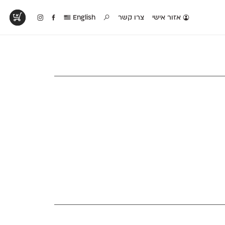
אזור אישי
צרו קשר
English
טים בפעולה
קטלוג להדפסה
טבלת השוואה
לראות עיצובים
לאלו שאוהבים לבחון
טבלה עם כל המאפיינים
פים שנעשו עם
פונטים על־גבי דף A4
של הפונטים שלנו זה
ונטים שלנו
לבן מולבן
לצד זה