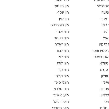
ר
יו מג'נטה
ה־לבנט
ר
 מטייביץ׳
ון בלטוך
ר
פישר
ון יוסף
ר
 ארזי
ון לוין
ר
 דוד
ון רוברט לוי
ר
זיו
וני אדרי
ר
אצ׳
וני גינוסר
ר
לייקין
וני זאדה
ר
סמידוצקי
וני לבון
ר
אקסנפלד
וני לוי
ר
טפלא
וני לוית
ר
 עסיס
וני קוך
ר
 שרון
וני קרדי
ר
יילי
ונלי פאר
ר
ארדון
ונן גולדמן
ר
בראון
ועי אלתר
ר
ייס
ועי דלאל
ר
יוחליס
ועי סטרדי