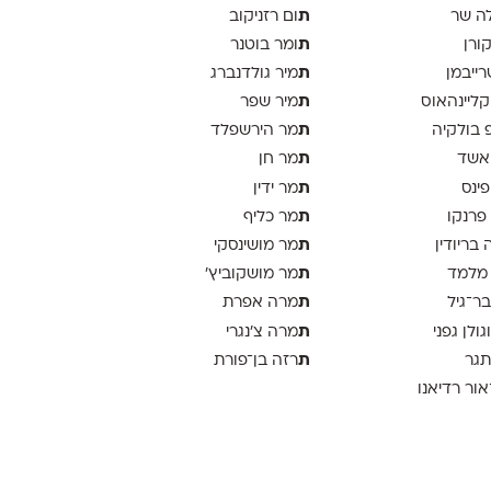
ת
ה שר
ום רזניקוב
ת
קורן
ומר בוטנר
ת
רייבמן
מיר גולדנברג
ת
 קליינהאוס
מיר שפר
ת
פ בולקיה
מר הירשפלד
ת
אשד
מר חן
ת
פינס
מר ידין
ת
 פרנקו
מר כליף
ת
 בריודין
מר מושינסקי
ת
 מלמד
מר מושקוביץ'
ת
בר־גיל
מרה אפרת
ת
וגולן גפני
מרה צ׳נגרי
ת
תגר
רזה בן־פורת
אור רדיאנו