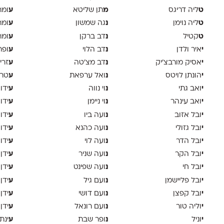
ט
מ
ע
ליה דריגס
תן שליטא
ומר
ט
נ
ע
ליה נוימן
גה שמשון
ומר
ט
נ
ע
קטיל
דב ברקן
ומר
י
נ
ע
איר ולדן
דב הלוי
ופר
י
נ
ע
אסיק מורבצ'יק
דב מצ׳טה
זרי
י
נ
ע
הונתן לויטס
ואל ערפאת
טר
י
נ
ע
ואב גתי
וי נווה
ידו
י
נ
ע
ואב עינהר
וי ניימן
ידו
י
נ
ע
ובל אזוב
ועה ביו
ידו
י
נ
ע
ובל גזולי
ועה כהנא
ידו
י
נ
ע
ובל הדר
ועה לוי
ידו
י
נ
ע
ובל הקר
ועה שניר
ידן
י
נ
ע
ובל חי
ועה שפינט
ידן
י
נ
ע
ובל פליישמן
ועם גיל
ידן
י
נ
ע
ובל קפצן
ועם דושי
ידן
י
נ
ע
וליה טור
ועם רונאל
ידן
י
נ
ע
וניל
ופר שבת
ינת