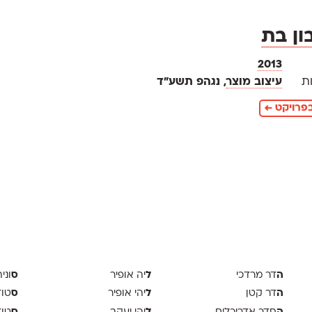
ון בת
2013
ת
עיצוב מוצר
, נגהפ תשע"ד
פרויקט ←
ה
ל
ס
דר מרדכי
יה אופיר
וני
ה
ל
ס
דר קטן
יהי אופיר
טודיו