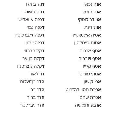
א
ד
נה זכאי
ניל ביאלו
א
ד
נה חורש
ניס קושניר
א
ד
ני דבילנסקי
פנה אוואדיש
א
ד
ניל רינת
פנה גבר
א
ד
סיה אייזנשטיין
פנה זילברשטיין
א
ד
סנת פייטלסון
פנה שרון
א
ד
סף ארביב
קל חברוני
א
ד
סף וינברום
קלה בן ארי
א
ד
סף קליין
קלה ליברסקו
א
ד
סתי מוריק
ר לאור
א
ה
פי קישון
דר בן־שלום
א
ה
פרת חסון דה־בוטן
דר בר
א
ה
פרת שהם
דר ברוך
א
ה
רבע וחמישה
דר גיברלטר