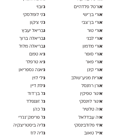
א
ג
ורטל פלדהיים
'וּבּוֹי
א
ג
ורי בן־ישי
׳ני לומלסקי
א
ג
ורי בן־צבי
׳ני ציקון
א
ג
ורי טור
בריאל יעבץ
א
ג
ורי לבני
בריאלה ברוך
א
ג
ורי מדמון
בריאלה מלול
א
ג
ורי סופר
יא טמם
א
ג
ורי פאר
יא טרפלר
א
ג
ורי קינן
יאנה גספריאן
א
ג
ורית מגיע־שולב
ילי לוין
א
ג
ורן רוזנסל
ילת דיין
א
ג
יגור טפיקין
ל בן־דוד
א
ג
יגור לוינסקי
ל זוננפלד
א
ג
יה טלשיר
ל כהן
א
ג
יה עבדלאל
ל פרימק־נג׳רי
א
ג
יזי פלודבינסקי
ליה ביסטריצקיה
א
ג
ייל טאוב
ליה לוז