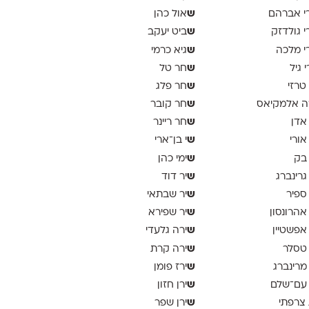
ש
י אברהם
אול כהן
ש
י גולדזק
ביט יעקב
ש
י מלכה
גיא כרמי
ש
י גיל
חר טל
ש
 טרזי
חר פלג
ש
ה אלמקיאס
חר קובר
ש
 אדן
חר ריינר
ש
 אורי
י בן־ארי
ש
 בק
ימי כהן
ש
 גרינברג
יר דוד
ש
 ספיר
יר שבתאי
ש
 אהרונסון
יר שפירא
ש
 אפשטיין
ירה גלעדי
ש
 טסלר
ירה קרת
ש
 מרינברג
ירז פומן
ש
 עם־שלם
ירן חזון
ש
 צרפתי
ירן שפר