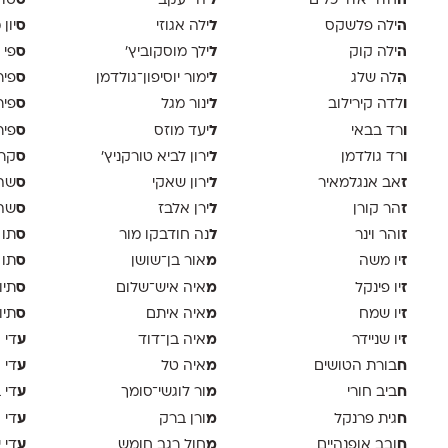
ה
ל
ס
חדר אדריכלים
יהי יעקב
טוד
ה
ל
ס
ילה פלשקס
ילה אגוזי
יון
ה
ל
ס
ילה קוק
ילך מוסקוביץ'
פי 
ה
ל
ס
ִלה שלג
ימור יוסיפון־גולדמן
פיר
ו
ל
ס
לדה קירילוב
ינור מגל
פיר
ו
ל
ס
רד בבאי
יעד מוזס
פיר 
ו
ל
ס
רד גולדמן
ירון לביא טורקניץ׳
קר
ז
ל
ס
אב אנגלמאיר
ירון שאקי
שה 
ז
ל
ס
הר קורן
ירן אלבז
שה 
ז
ל
ס
והר וינר
נה חודבקו מור
תו 
ז
מ
ס
יו משה
אור בן־שושן
תו 
ז
מ
ס
יו פינקל
איה איש־שלום
תיו
ז
מ
ס
יו שמח
איה איתם
תיו
ז
מ
ע
יו שניידר
איה בן־דוד
די א
ח
מ
ע
בורת הטושים
איה טל
די 
ח
מ
ע
ביב חורי
ור לוגשי־סומך
די 
ח
מ
ע
גית פרנקל
ורן ברק
די ו
ח
מ
ע
ובב אופנהיים
חול רגב חומש
די 