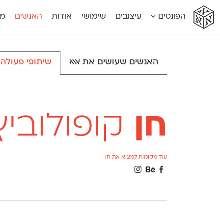
א
א
א
א
א
הפונטים
עיצובים
שימושי
אודות
האנשים
מג
א
אוונטה
אמביוולנטי קומפרסט
מוגרבי דיספל
אטלס
אמביוולנטי רחב
מוגרבי טקס
אינדקס
אנומליה
מכמורת
האנשים שעושים את אאא
שיתופי פעולה
אינדקס מונו
אסימון דו־לשוני
מכמורת מעו
אלמוני
אפק
מקומי
אלמוני צר
בר־לב
נוילנד
אמביוולנטי נורמל
גלוריה
סטנגה
אמביוולנטי צר
לוי
סינופסיס
חן
קופולוביץ
עוד מקומות למצוא את חן
Θ
Β
Γ