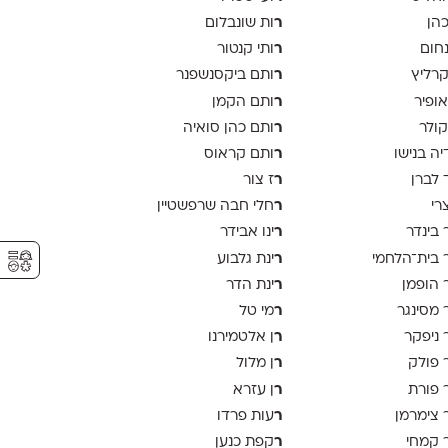
ר
כהן
ות שונבלום
ר
נחום
ותי קנטור
ר
קרליץ
ותם ביקסנשפנר
ר
אופיר
ותם הקמן
ר
קולר
ותם כהן סואיה
ר
יה בנישו
ותם קראוס
ר
 לברן
ז צור
ר
צרי
חלי חבה שרפשטיין
ר
 בינדר
ינו אבידר
⚥︎
ר
 בית־הלחמי
ינת גלבוע
ר
 הופמן
ינת הדר
ר
 מסינגר
מי טל
ר
 ניפקר
ן אלטמירנו
ר
 פולק
ן מלול
ר
 פורת
ן עזרא
ר
 צימרמן
עות פרדו
ר
 קמחי
קפת כנען