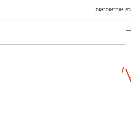
זין אות־אות־אות
חדש
חדש
יי
פלוני
קארמה
חדש
ט
פלוני יד
קדם סנס
פלוני מעוגל
קדם סריף
פונ
גל
פלוני צר
קרוואן
בואו 
מטרי
פעמון
שלוק
הפ
פריימריז
תעמולה
פרנק־רי
פרנק־רי צר
'