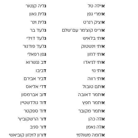
א
ג
יילה טל
ליה קנטור
א
ג
ימרי גפן
לית גאון
א
ג
יציק רנרט
לית וינר
א
ג
יריס קוצ׳מר עם־שלם
לעד בר
א
ג
יתי בלאיש
לעד דוידי
א
ג
יתי וינשטוק
לעד פודגור
א
ג
יתי לוזון
פן רפאלי
א
ד
יתי לניאדו
ב גנשרוא
א
ד
יתי נוי
ביבו
א
ד
יתי רווה
ביר אבירם
א
ד
יתם טובול
די אליאס
א
ד
יתמר דאובה
וב אברמסון
א
ד
יתמר חפץ
וד גולדשטיין
א
ד
יתמר מקובר
וד ספקטר
א
ד
לה כהן
ור הרשקוביץ׳
א
ד
לה נאמן
ור סגיב
א
ד
לומה משולמי
ורון לוינזון קוביאשי