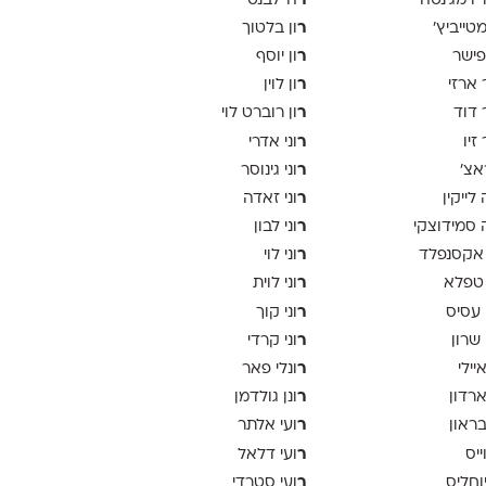
ר
יו מג'נטה
ה־לבנט
ר
 מטייביץ׳
ון בלטוך
ר
פישר
ון יוסף
ר
 ארזי
ון לוין
ר
 דוד
ון רוברט לוי
ר
זיו
וני אדרי
ר
אצ׳
וני גינוסר
ר
לייקין
וני זאדה
ר
סמידוצקי
וני לבון
ר
אקסנפלד
וני לוי
ר
טפלא
וני לוית
ר
 עסיס
וני קוך
ר
 שרון
וני קרדי
ר
יילי
ונלי פאר
ר
ארדון
ונן גולדמן
ר
בראון
ועי אלתר
ר
ייס
ועי דלאל
ר
יוחליס
ועי סטרדי