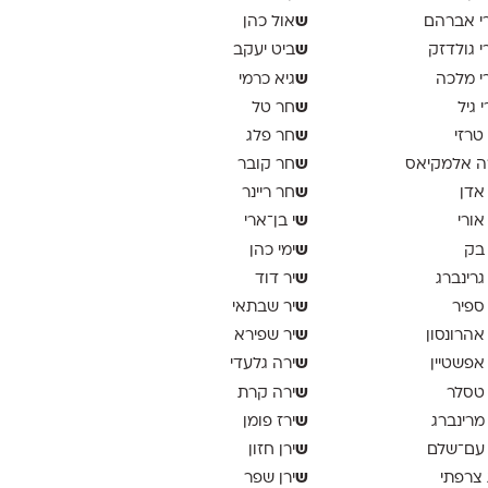
ש
י אברהם
אול כהן
ש
י גולדזק
ביט יעקב
ש
י מלכה
גיא כרמי
ש
י גיל
חר טל
ש
 טרזי
חר פלג
ש
ה אלמקיאס
חר קובר
ש
 אדן
חר ריינר
ש
 אורי
י בן־ארי
ש
 בק
ימי כהן
ש
 גרינברג
יר דוד
ש
 ספיר
יר שבתאי
ש
 אהרונסון
יר שפירא
ש
 אפשטיין
ירה גלעדי
ש
 טסלר
ירה קרת
ש
 מרינברג
ירז פומן
ש
 עם־שלם
ירן חזון
ש
 צרפתי
ירן שפר