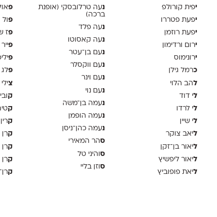
י
נ
פ
פית קורולפ
עה טרלובסקי (אופנת
אול
ברכה)
י
פ
פעת פטררו
ול 
נ
עה פלד
י
פ
פעת רוזמן
ז ש
נ
עה קאסוטו
י
פ
רום ורדימון
ייר
נ
עם בן־עטר
י
פ
רונימוס
ילי
נ
עם ווקסלר
כ
פ
רמל גילן
לג 
נ
עם וינר
ל
צ
הב הלוי
ילי 
נ
עם נוי
ל
ק
י דוד
ובי
נ
עמה בן־משה
ל
ק
י לרדו
טיה
נ
עמה הופמן
ל
ק
י שיין
רין
נ
עמה כהן־ניסן
ל
ק
יאב צוקר
רן 
ס
הר המאירי
ל
ק
יאור בן־זקן
רן 
ס
והיני טל
ל
ק
יאור ליפשיץ
רן 
ס
וזן בליי
ל
ק
יאת פופוביץ
רן־