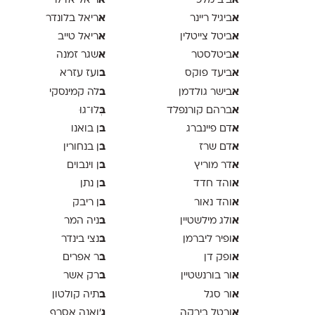
א
א
ביב מלכי
ריאל אדלר
א
א
ביגיל ריינר
ריאל בלונדר
א
א
ביטל צייטלין
ריאל טייב
א
א
ביטלסטר
שגר זמנה
א
ב
ביעד פוקס
ועז עזרא
א
ב
בישר גולדמן
לה קמינסקי
א
ב
ברהם קורנפלד
ְּלוּ־גוּ
א
ב
דם פיינברג
ן בואנו
א
ב
דם שרז
ן בנחורין
א
ב
דר מוריץ
ן וינבוים
א
ב
והד חדד
ן נתן
א
ב
והד נאור
ן ריבק
א
ב
ולג מילשטיין
ניה המר
א
ב
ופיר ליברמן
נצי בינדר
א
ב
ופק דן
ר אפרים
א
ב
ור בורנשטיין
רק אשר
א
ב
ור סגל
תיה קולטון
א
ג
ורטל בירקה
'ואנה אסרף