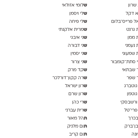
ש
 שרון
לומי אזולאי
ש
א דקל
לי ויסמן
ש
ל פרייס־בלום
לי פיחה
ש
 גרנט
מרית אלקנתי
ש
 ממן
ני איבגי
ש
 נעמני
ני דבורה
ש
 שמעוני
ני יסמין
ש
 סתת־קומבור
ני צרור
ש
 שבתאי
קד מרק
ש
 שפר
רה קקון־דורלכר
ש
גוטברג
רון ישראל
ש
גוטמן
רון שרם
ש
ורשבסקי
רי כהן
ש
פרי־טל
רית עברני
ת
בכרך
הל מאור
ת
בן־ברק
ום מלניק
ת
ונה
ום קריב