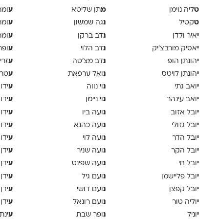
ט
מ
ע
ליה נוימן
תן שליטא
ומר
ט
נ
ע
קטיל
גה שמשון
ומר
י
נ
ע
איר ולדן
דב ברקן
ומר
י
נ
ע
אסיק מורבצ'יק
דב הלוי
ופר
י
נ
ע
הונתן הופ
דב מצ׳טה
זרי
י
נ
ע
הונתן לויטס
ואל ערפאת
טר
י
נ
ע
ואב גתי
וי נווה
ידו
י
נ
ע
ואב עינהר
וי ניימן
ידו
י
נ
ע
ובל אזוב
ועה ביו
ידו
י
נ
ע
ובל גזולי
ועה כהנא
ידו
י
נ
ע
ובל הדר
ועה לוי
ידו
י
נ
ע
ובל הקר
ועה שניר
ידן
י
נ
ע
ובל חי
ועה שפינט
ידן
י
נ
ע
ובל פליישמן
ועם גיל
ידן
י
נ
ע
ובל קפצן
ועם דושי
ידן
י
נ
ע
וליה טור
ועם רונאל
ידן
י
נ
ע
וניל
ופר שבת
ינת