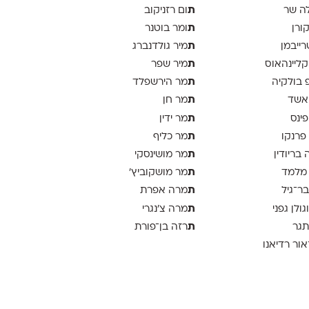
ת
ה שר
ום רזניקוב
ת
קורן
ומר בוטנר
ת
רייבמן
מיר גולדנברג
ת
 קליינהאוס
מיר שפר
ת
פ בולקיה
מר הירשפלד
ת
אשד
מר חן
ת
פינס
מר ידין
ת
 פרנקו
מר כליף
ת
 בריודין
מר מושינסקי
ת
 מלמד
מר מושקוביץ'
ת
בר־גיל
מרה אפרת
ת
וגולן גפני
מרה צ׳נגרי
ת
תגר
רזה בן־פורת
אור רדיאנו