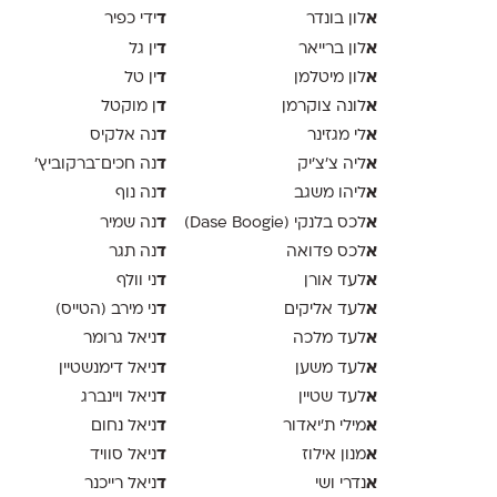
א
ד
לון בונדר
ידי כפיר
א
ד
לון ברייאר
ין גל
א
ד
לון מיטלמן
ין טל
א
ד
לונה צוקרמן
ן מוקטל
א
ד
לי מגזינר
נה אלקיס
א
ד
ליה צ׳צ׳יק
נה חכים־ברקוביץ׳
א
ד
ליהו משגב
נה נוף
א
ד
לכס בלנקי (Dase Boogie)
נה שמיר
א
ד
לכס פדואה
נה תגר
א
ד
לעד אורן
ני וולף
א
ד
לעד אליקים
ני מירב (הטייס)
א
ד
לעד מלכה
ניאל גרומר
א
ד
לעד משען
ניאל דימנשטיין
א
ד
לעד שטיין
ניאל ויינברג
א
ד
מילי ת׳יאדור
ניאל נחום
א
ד
מנון אילוז
ניאל סוויד
א
ד
נדרי ושי
ניאל רייכנר