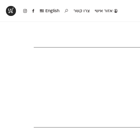
אזור אישי
צרו קשר
English
טים בפעולה
קטלוג להדפסה
טבלת השוואה
לראות עיצובים
לאלו שאוהבים לבחון
טבלה עם כל המאפיינים
פים שנעשו עם
פונטים על־גבי דף A4
של הפונטים שלנו זה
ונטים שלנו
לבן מולבן
לצד זה