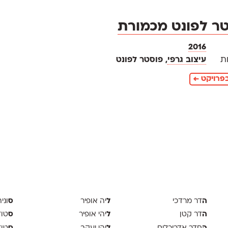
ר לפונט מכמורת
2016
ת
עיצוב גרפי
, פוסטר לפונט
פרויקט ←
ה
ל
ס
דר מרדכי
יה אופיר
וני
ה
ל
ס
דר קטן
יהי אופיר
טודיו