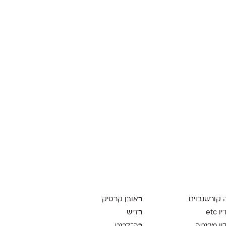
ר
ה קורשנבוים
אובן קרסיק
ר
 etc
דיש