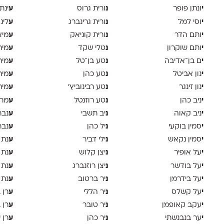
י
נ
ע
ונתן פופר
ורית גרוס
ינת
י
נ
ע
וסי למל
ורית גרינברג
לינ
י
נ
ע
ותם הדר
ורית קוניאק
מיא
י
נ
ע
ותם שוקרון
טלי שקד
מית
י
נ
ע
ם בן־אדיבה
טע בן־טל
מית
י
נ
ע
נון אביטל
טע כהן
מית
י
נ
ע
נון זינגר
טע רבינוביץ׳
מית
י
נ
ע
ניב כהן
טע רוזנטל
מרי
י
נ
ע
ניב קאוה
יב תשבי
נבר
י
נ
ע
סמין בוקעי
יל כהן
נבר
י
נ
ע
סמין נקאש
ילי דביר
נת 
י
נ
ע
על אופיר
יצן קלוש
נת 
י
נ
ע
על בודשר
יצן רוזנברג
נת 
י
נ
ע
על בידרמן
יר ברטוב
נת 
י
נ
ע
על קשלס
יר הללי
רן 
י
נ
ע
עקב קאופמן
יר טובר
רן 
י
נ
ע
ער בנבנשתי
יר כהן
רן י