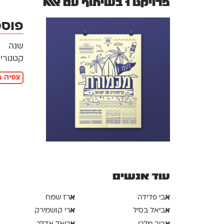
פרויקט 1 בשיתוף עם אאא
פוסט
שנה
קטגוריו
צפיה ב
עוד אנשים
א
א
בי פדידה
רז שמח
א
א
ביאל בסיל
רי קושמירק