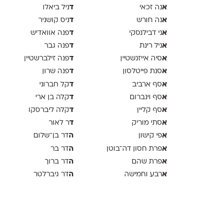
א
ד
נה זכאי
ניל ביאלו
א
ד
נה חורש
ניס קושניר
א
ד
ני דבילנסקי
פנה אוואדיש
א
ד
ניל רינת
פנה גבר
א
ד
סיה אייזנשטיין
פנה זילברשטיין
א
ד
סנת פייטלסון
פנה שרון
א
ד
סף ארביב
קל חברוני
א
ד
סף וינברום
קלה בן ארי
א
ד
סף קליין
קלה ליברסקו
א
ד
סתי מוריק
ר לאור
א
ה
פי קישון
דר בן־שלום
א
ה
פרת חסון דה־בוטן
דר בר
א
ה
פרת שהם
דר ברוך
א
ה
רבע וחמישה
דר גיברלטר