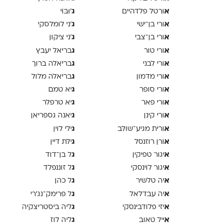
א
ג
ורטל פלדהיים
'וּבּוֹי
א
ג
ורי בן־ישי
׳ני לומלסקי
א
ג
ורי בן־צבי
׳ני ציקון
א
ג
ורי טור
בריאל יעבץ
א
ג
ורי לבני
בריאלה ברוך
א
ג
ורי מדמון
בריאלה מלול
א
ג
ורי סופר
יא טמם
א
ג
ורי פאר
יא טרפלר
א
ג
ורי קינן
יאנה גספריאן
א
ג
ורית מגיע־שולב
ילי לוין
א
ג
ורן רוזנסל
ילת דיין
א
ג
יגור טפיקין
ל בן־דוד
א
ג
יגור לוינסקי
ל זוננפלד
א
ג
יה טלשיר
ל כהן
א
ג
יה עבדלאל
ל פרימק־נג׳רי
א
ג
יזי פלודבינסקי
ליה ביסטריצקיה
א
ג
ייל טאוב
ליה לוז